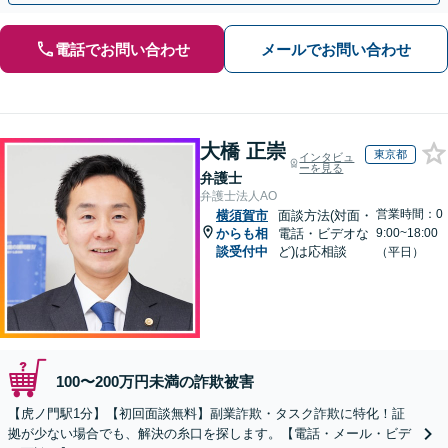
電話でお問い合わせ
メールでお問い合わせ
大橋 正崇
東京都
インタビュ
ーを見る
弁護士
弁護士法人AO
営業時間：0
横須賀市
面談方法(対面・
からも相
電話・ビデオな
9:00~18:00
談受付中
ど)は応相談
（平日）
100〜200万円未満の詐欺被害
【虎ノ門駅1分】【初回面談無料】副業詐欺・タスク詐欺に特化！証
拠が少ない場合でも、解決の糸口を探します。【電話・メール・ビデ