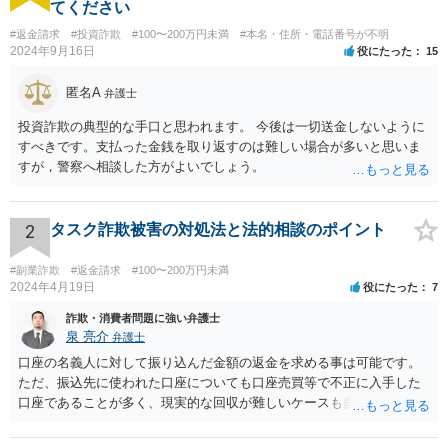
てください
#返金請求
#投資詐欺
#100〜200万円未満
#本名・住所・電話番号が不明
2024年9月16日
役にたった
15
匿名A
弁護士
投資詐欺の典型的な手口と思われます。 今後は一切送金しないように
すべきです。支払った金銭を取り返すのは難しい場合が多いと思いま
すが，警察へ相談した方がよいでしょう。
2
タスク詐欺被害の対処法と法的相談のポイント
#副業詐欺
#返金請求
#100〜200万円未満
2024年4月19日
役にたった
7
詐欺・消費者問題に強い弁護士
泉 亮介
弁護士
口座の名義人に対して振り込んだ金額の返金を求める事は可能です。
ただ、振込先に使われた口座についても口座売買等で不正に入手した
口座であることが多く、現実的な回収が難しいケースも多いでしょ
う。返済がされるとしても長期の分割となるかと思われます。