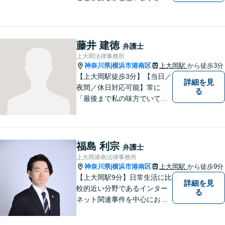
まず誰かに相談してみるとい
うことで解決の糸口が見つか
るかもしれません。地域の
方々により良い法律サービス
藤井 建徳
弁護士
を届けていきたいと思いま
上大岡法律事務所
す。 ぜひご相談ください。
神奈川県
横浜市港南区
上大岡駅
から徒歩3分
|
【上大岡駅徒歩3分】【当日／
詳細を見
夜間／休日対応可能】常に
る
「最後まで私の味方でいてく
れる」と思っていただけるよ
うな弁護士でいられるように
心がけています。地域密着型
の法律事務所として皆様のお
福島 利宗
弁護士
力になれればと考えておりま
上大岡港南法律事務所
す。
神奈川県
横浜市港南区
上大岡駅
から徒歩9分
|
【上大岡駅9分】日常生活に比
詳細を見
較的近い分野であるインター
る
ネット関連事件を中心にお取
り扱いしております。【掲載
情報の削除交渉】手数料３万