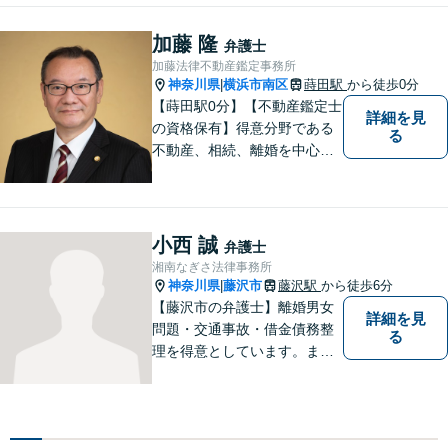
円から承ります。まずはメー
ルにて掲載情報のURL等をお
加藤 隆
弁護士
送りください。見込み、費用
加藤法律不動産鑑定事務所
等をご案内させていただきま
神奈川県
横浜市南区
蒔田駅
から徒歩0分
|
す。
【蒔田駅0分】【不動産鑑定士
詳細を見
の資格保有】得意分野である
る
不動産、相続、離婚を中心に
様々な分野の業務を行なって
おります。 今まで培ってきた
経験も活かして、依頼者に寄
り添った弁護活動を目指しま
小西 誠
弁護士
す。 お困りの方はぜひご相談
湘南なぎさ法律事務所
ください。
神奈川県
藤沢市
藤沢駅
から徒歩6分
|
【藤沢市の弁護士】離婚男女
詳細を見
問題・交通事故・借金債務整
る
理を得意としています。ま
た、事業所勤務経験があり、
労働者の立場からのアドバイ
スができます。ぜひ一度ご相
談ください。