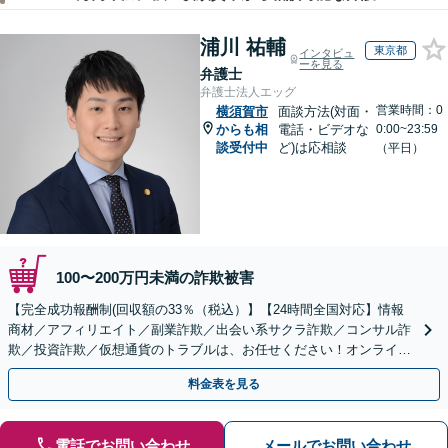
浦川 祐輔
東京都
インタビュ
ーを見る
弁護士
弁護士法人エッグ
営業時間：0
横須賀市
面談方法(対面・
からも相
電話・ビデオな
0:00~23:59
談受付中
ど)は応相談
（平日）
100〜200万円未満の詐欺被害
【完全成功報酬制(回収額の33％（税込）】【24時間全国対応】情報
商材／アフィリエイト／副業詐欺／出会い系サクラ詐欺／コンサル詐
欺／投資詐欺／仮想通貨のトラブルは、お任せください！オンライン
のみで解決も可能！
料金表を見る
電話でお問い合わせ
メールでお問い合わせ