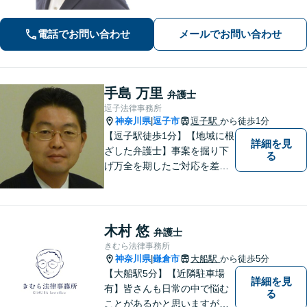
件の進め方をご提案いたします。「一
般社団法人の代表者を経験した弁護
電話でお問い合わせ
メールでお問い合わせ
士」「AIを活用した効率的な契約書レ
ビュー」
手島 万里
弁護士
逗子法律事務所
神奈川県
逗子市
逗子駅
から徒歩1分
|
【逗子駅徒歩1分】【地域に根
詳細を見
ざした弁護士】事案を掘り下
る
げ万全を期したご対応を差し
上げることがモットーです。
相続問題／離婚問題／不動産
問題／労働問題／交通事故な
ど、幅広く対応可能。【明確
木村 悠
弁護士
な料金体系】１件１件ていね
きむら法律事務所
いに対応させて頂きます。ご
神奈川県
鎌倉市
大船駅
から徒歩5分
|
連絡ください。
【大船駅5分】【近隣駐車場
詳細を見
有】皆さんも日常の中で悩む
る
ことがあるかと思いますが、