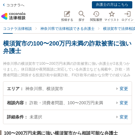
弁護士の方はこちら
ココナラへ
投稿する
探す
閲覧履歴
マイリスト
ログイン
ココナラ法律相談
神奈川県で法律相談できる弁護士
横須賀市で法律相
横須賀市の100〜200万円未満の詐欺被害に強い
弁護士
神奈川県の横須賀市で100〜200万円未満の詐欺被害に強い弁護士が2名見つか
りました。休日面談や夜間面談に対応している弁護士なども掲載中。詐欺・消
費者問題に関係する投資詐欺や副業詐欺、FX詐欺等の細かな分野での絞り込み
検索もでき便利です。特に湘南よこすか法律事務所の畑中 優宏弁護士やプレミ
ア法律事務所の杉山 程彦弁護士のプロフィール情報や弁護士費用、強みなどが
エリア
神奈川県、横須賀市
変更
注目されています。『横須賀市で土日や夜間に発生した100〜200万円未満の詐
欺被害のトラブルを今すぐに弁護士に相談したい』『100〜200万円未満の詐欺
相談内容
詐欺・消費者問題、100〜200万円未満
変更
被害のトラブル解決の実績豊富な近くの弁護士を検索したい』『初回相談無料
で100〜200万円未満の詐欺被害を法律相談できる横須賀市内の弁護士に相談予
約したい』などでお困りの相談者さんにおすすめです。
詳細条件
未選択
変更
100〜200万円未満に強い横須賀市から相談可能な弁護士