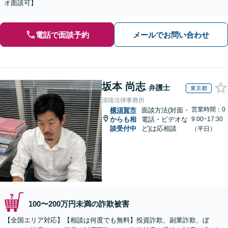
オ面談可】
電話で面談予約
メールでお問い合わせ
坂本 尚志
弁護士
東京都
清陵法律事務所
営業時間：0
横須賀市
面談方法(対面・
からも相
電話・ビデオな
9:00~17:30
談受付中
ど)は応相談
（平日）
100〜200万円未満の詐欺被害
【全国エリア対応】【相談は何度でも無料】投資詐欺、副業詐欺、ぼ