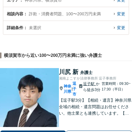
エリア
神奈川県、横須賀市
変更
相談内容
詐欺・消費者問題、100〜200万円未満
変更
詳細条件
未選択
変更
横須賀市から近い100〜200万円未満に強い弁護士
川尻 新
弁護士
湘南よこすか法律事務所 逗子事務所
逗
逗子駅
か
営業時間：09:30~
神奈
子
|
17:30（平日）
ら徒歩3分
川県
市
【逗子駅3分】【相続・遺言】神奈川県
全域の相続・遺言問題はお任せくださ
い。他士業とも連携しています。【離
婚・男女問題】豊富な実績が強み。女
性弁護士も所属している事務所です。