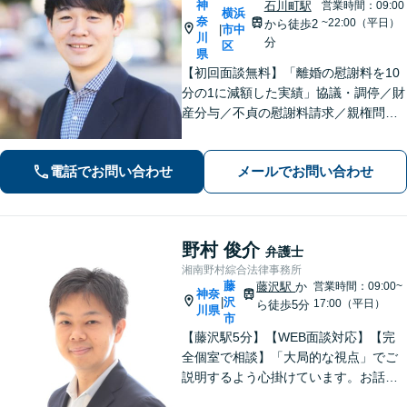
神
石川町駅
営業時間：09:00
横浜
奈
~22:00（平日）
から徒歩2
市中
|
川
分
区
県
【初回面談無料】「離婚の慰謝料を10
分の1に減額した実績」協議・調停／財
産分与／不貞の慰謝料請求／親権問題
などお任せください！「不動産オーナ
ーの顧問経験豊富」土地・建物の明渡
電話でお問い合わせ
メールでお問い合わせ
しや賃料回収など幅広くサポート【夜
間・休日面談可】【電話相談対応】
野村 俊介
弁護士
湘南野村綜合法律事務所
藤
藤沢駅
か
営業時間：09:00~
神奈
沢
|
17:00（平日）
ら徒歩5分
川県
市
【藤沢駅5分】【WEB面談対応】【完
全個室で相談】「大局的な視点」でご
説明するよう心掛けています。お話を
うかがった上で、当該案件に即した事