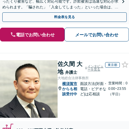
ったくり被害など、幅広く対応可能です。詐欺被害は迅速な対応が求
められます。「騙された」「入金してしまった」といった場合は、お
早めにご相談ください。【電話・メール・WEB相談可】
料金表を見る
電話でお問い合わせ
メールでお問い合わせ
佐久間 大
東京都
インタビュ
ーを見る
地
弁護士
大地総合法律事務所
営業時間：0
横須賀市
面談方法(対面・
からも相
電話・ビデオな
0:00~23:55
談受付中
ど)は応相談
（平日）