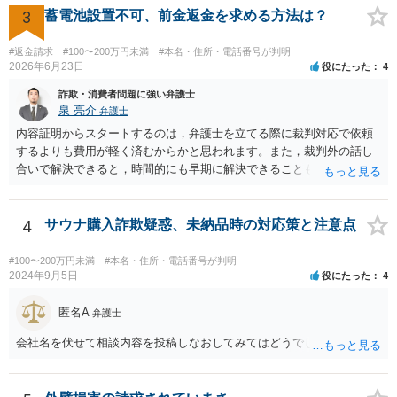
3
蓄電池設置不可、前金返金を求める方法は？
#返金請求
#100〜200万円未満
#本名・住所・電話番号が判明
2026年6月23日
役にたった
4
詐欺・消費者問題に強い弁護士
泉 亮介
弁護士
内容証明からスタートするのは，弁護士を立てる際に裁判対応で依頼
するよりも費用が軽く済むからかと思われます。また，裁判外の話し
合いで解決できると，時間的にも早期に解決できることも見込めま
す。 もっとも，ケースによっては裁判外の交渉が意味をなさないケー
スもあり，その場合は裁判手続きから始めることとなるかと思われま
す。 支払督促については異議を出されると通常訴訟へ移行するため，
4
サウナ購入詐欺疑惑、未納品時の対応策と注意点
相手から異議が出ることが予想される場合は最初から訴訟手続きを取
った方が良いでしょう。
#100〜200万円未満
#本名・住所・電話番号が判明
2024年9月5日
役にたった
4
匿名A
弁護士
会社名を伏せて相談内容を投稿しなおしてみてはどうでしょうか？