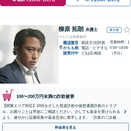
柳原 拓朗
弁護士
東京都
ウルク法律事務所
営業時間：1
横須賀市
面談方法(対面・
からも相
電話・ビデオな
0:00~19:00
談受付中
ど)は応相談
（平日）
100〜200万円未満の詐欺被害
【関東エリア対応】SNSを介した投資詐欺や仮想通貨詐欺のトラブ
ル、お困りごとは早急にご相談ください。少しでも返金を受けられる
よう、速やかに証拠収集や返金交渉に着手します。「詐欺の二次被
害」のご相談も対応します【初回相談無料】【Web相談可】
料金表を見る