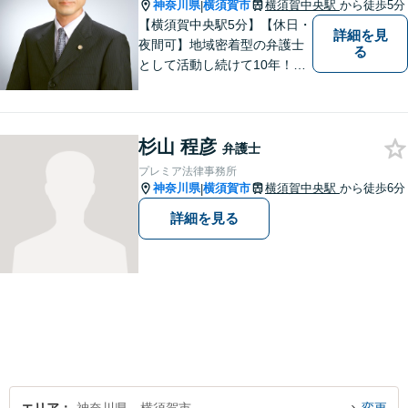
神奈川県
横須賀市
横須賀中央駅
から徒歩5分
|
【横須賀中央駅5分】【休日・
詳細を見
夜間可】地域密着型の弁護士
る
として活動し続けて10年！豊
富な弁護経験と信頼を持つ弁
護士。他士業連携で高度な問
題にも対応可能◎【法テラス
杉山 程彦
可】【女性弁護士在籍】
弁護士
プレミア法律事務所
神奈川県
横須賀市
横須賀中央駅
から徒歩6分
|
詳細を見る