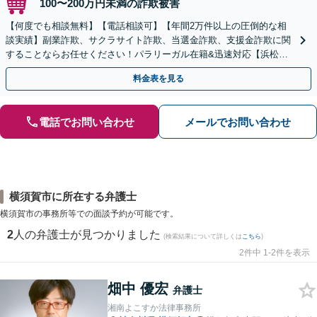
100〜200万円未満の詐欺被害
【何度でも相談無料】【電話相談可】【年間2万件以上の圧倒的な相
談実績】副業詐欺、サクラサイト詐欺、当選金詐欺、支援金詐欺に関
することならお任せください！パラリーガル在籍&迅速対応【浜松町
駅1分】※結婚詐欺・ロマンス詐欺に関するご相談はお断り
料金表を見る
電話でお問い合わせ
メールでお問い合わせ
横須賀市に所在する弁護士
横須賀市の事務所等での面談予約が可能です。
2
人の弁護士が見つかりました
(検索結果について詳しくは
こちら
)
2件中 1-2件を表示
畑中 優宏
弁護士
湘南よこすか法律事務所