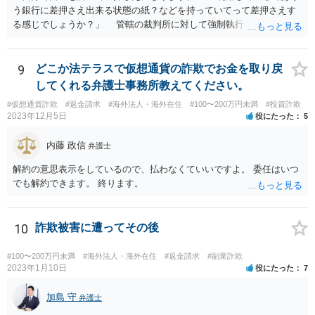
う銀行に差押さえ出来る状態の紙？などを持っていてって差押さえす
る感じでしょうか？」 管轄の裁判所に対して強制執行を申し立てる
必要があります。 金額的な面と手続きの負担の面や、請求根拠との関
係で、法的手続きに乗せるのはあまりおすすめできません。 任意交渉
での回収を検討すべきだと思われます。ご自身で難しい場合は、費用
9
どこか法テラスで仮想通貨の詐欺でお金を取り戻
負担を踏まえたうえでということにはなりますが、弁護士に助力を得
してくれる弁護士事務所教えてください。
ることをお考え下さい。
#仮想通貨詐欺
#返金請求
#海外法人・海外在住
#100〜200万円未満
#投資詐欺
2023年12月5日
役にたった
5
内藤 政信
弁護士
解約の意思表示をしているので、払わなくていいですよ。 委任はいつ
でも解約できます。 終ります。
10
詐欺被害に遭ってその後
#100〜200万円未満
#海外法人・海外在住
#返金請求
#副業詐欺
2023年1月10日
役にたった
7
加島 守
弁護士