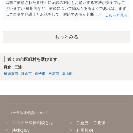
以前ご依頼された弁護士に示談の対応もお願いする方法が安全ではご
ざいますが 費用面など、依頼について悩みもあるようであれば、まず
はご自身で弁護士とお話をして、対応できるか判断したうえで、 弁護
士への依頼を検討することも可能かと思います。 １度相手方弁護士と
話をしてから、こちらも法律相談で１度弁護士に相談する方法もあり
ますので。 一番安全なのは弁護士に示談交渉の依頼をする方法です
もっとみる
が、ご事情あるようであれば ご自身で対応する方法もご検討いただい
てもいいかもしれません。
近くの市区町村を選び直す
鎌倉・三浦
横須賀市
鎌倉市
逗子市
三浦市
葉山町
ココナラ法律相談について
ココナラ法律相談とは
ご意見・ご要望
法律Q&A
利用規約