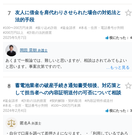
7
友人に借金を肩代わりさせられた場合の対処法と
法的手段
#100〜200万円未満
#振り込め詐欺
#返金請求
#本名・住所・電話番号が判明
#200万円以上
#詐欺の法的措置
2025年5月7日
役にたった
4
岡田 晃朝
弁護士
あくまで一般論では、難しいと思いますが、相談はされてみてもよい
と思います。事案次第ですので。
8
蓄電池業者の破産手続き通知書受領後、対応策と
して担当者への内容証明送付の可否について相談
#返金請求
#詐欺の法的措置
#契約解除・契約取消
#内容証明作成送付
#本名・住所・電話番号が判明
#100〜200万円未満
2024年2月4日
役にたった
3
匿名A
弁護士
・自分で口座を調べて差押さえになります。 ・「利用しているであろ