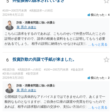
5
外壁損害の請求されていまさ
#100〜200万円未満
#高額請求への対応
2024年4月11日
役にたった
4
詐欺・消費者問題に強い弁護士
泉 亮介
弁護士
こちらに請求をするのであれば、こちらのせいで外壁が凹んだことの
証明が必要ですので、請求の根拠を資料をもとに証明してもらう必要
があるでしょう。 相手の説明に納得がいかなければ支払い義務がある
か否かについて最終的に裁判で争う形となるでしょう。
6
投資詐欺の共謀で手紙が来ました。
#投資詐欺
#高額請求への対応
#100〜200万円未満
#返金請求
#詐欺の法的措置
#架空請求
2026年3月19日
役にたった
2
詐欺・消費者問題に強い弁護士
泉 亮介
弁護士
公開相談では具体的なアドバイスまではできませんので、あくまで一
般的なものとなりますが、ご自身が口座の譲渡や売買を行なったので
あれば、相手の請求額の減額の交渉や、支払い方法の交渉をしていく
こととなるでしょう。