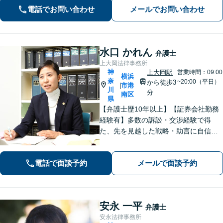
【初回面談無料】【夜間・休日は予約
電話でお問い合わせ
メールでお問い合わせ
で対応可】【法テラス可】
水口 かれん
弁護士
上大岡法律事務所
神
上大岡駅
営業時間：09:00
横浜
奈
~20:00（平日）
から徒歩3
市港
|
川
分
南区
県
【弁護士歴10年以上】【証券会社勤務
経験有】多数の訴訟・交渉経験で得
た、先を見越した戦略・助言に自信が
あります。依頼者に寄り添いながら的
確にアドバイスいたします【平日夜
電話で面談予約
メールで面談予約
間・土日祝相談可】【上大岡駅直結】
安永 一平
弁護士
安永法律事務所