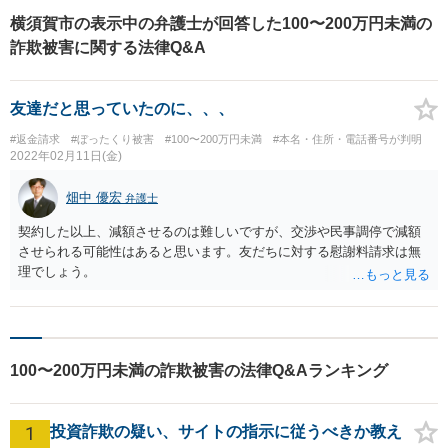
横須賀市の表示中の弁護士が回答した100〜200万円未満の
詐欺被害に関する法律Q&A
友達だと思っていたのに、、、
#返金請求
#ぼったくり被害
#100〜200万円未満
#本名・住所・電話番号が判明
2022年02月11日(金)
畑中 優宏
弁護士
契約した以上、減額させるのは難しいですが、交渉や民事調停で減額
させられる可能性はあると思います。友だちに対する慰謝料請求は無
理でしょう。
100〜200万円未満の詐欺被害の法律Q&Aランキング
1
投資詐欺の疑い、サイトの指示に従うべきか教え