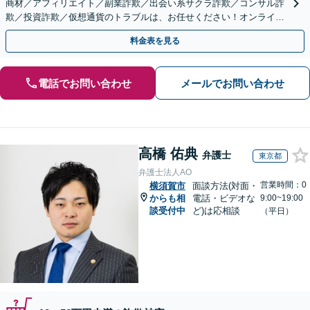
商材／アフィリエイト／副業詐欺／出会い系サクラ詐欺／コンサル詐
欺／投資詐欺／仮想通貨のトラブルは、お任せください！オンライン
のみで解決も可能！
料金表を見る
電話でお問い合わせ
メールでお問い合わせ
高橋 佑典
弁護士
東京都
弁護士法人AO
営業時間：0
横須賀市
面談方法(対面・
からも相
電話・ビデオな
9:00~19:00
談受付中
ど)は応相談
（平日）