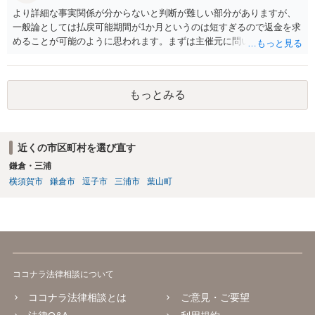
より詳細な事実関係が分からないと判断が難しい部分がありますが、
一般論としては払戻可能期間が1か月というのは短すぎるので返金を求
めることが可能のように思われます。まずは主催元に問い合わせてみ
るとよいのではないかと存じます。話し合いで解決できない場合、弁
護士を立てると明らかに費用倒れですので、ご自身でチケットサイト
運営会社等に代金返還請求訴訟等を提起することが考えられるかと存
もっとみる
じます。
近くの市区町村を選び直す
鎌倉・三浦
横須賀市
鎌倉市
逗子市
三浦市
葉山町
ココナラ法律相談について
ココナラ法律相談とは
ご意見・ご要望