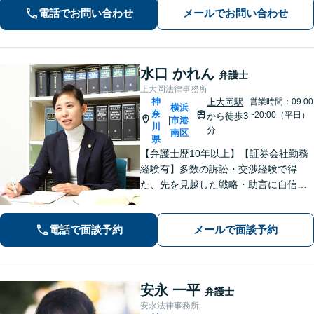
【初回面談無料】【夜間・休日は予約
電話でお問い合わせ
メールでお問い合わせ
で対応可】【法テラス可】
水口 かれん
弁護士
上大岡法律事務所
神
上大岡駅
営業時間：09:00
横浜
奈
~20:00（平日）
から徒歩3
市港
|
川
分
南区
県
【弁護士歴10年以上】【証券会社勤務
経験有】多数の訴訟・交渉経験で得
た、先を見越した戦略・助言に自信が
あります。依頼者に寄り添いながら的
確にアドバイスいたします【平日夜
電話で面談予約
メールで面談予約
間・土日祝相談可】【上大岡駅直結】
安永 一平
弁護士
安永法律事務所