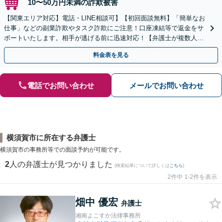
10〜50万円未満の詐欺被害
【関東エリア対応】電話・LINE相談可】【初回面談無料】「簡単なお
仕事」などの副業詐欺やタスク詐欺にご注意！口座凍結等で返金をサ
ポートいたします。相手が逃げる前に迅速対応！【弁護士が複数人在
籍】事務所内で連携し問題解決へ【休日・夜間面談可】
料金表を見る
電話でお問い合わせ
メールでお問い合わせ
横須賀市に所在する弁護士
横須賀市の事務所等での面談予約が可能です。
2
人の弁護士が見つかりました
(検索結果について詳しくは
こちら
)
2件中 1-2件を表示
畑中 優宏
弁護士
湘南よこすか法律事務所