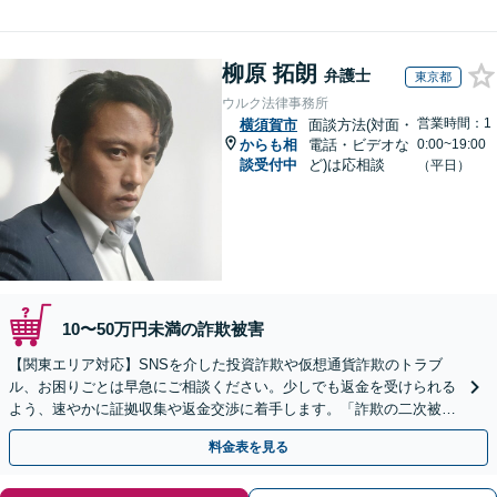
柳原 拓朗
弁護士
東京都
ウルク法律事務所
営業時間：1
横須賀市
面談方法(対面・
からも相
電話・ビデオな
0:00~19:00
談受付中
ど)は応相談
（平日）
10〜50万円未満の詐欺被害
【関東エリア対応】SNSを介した投資詐欺や仮想通貨詐欺のトラブ
ル、お困りごとは早急にご相談ください。少しでも返金を受けられる
よう、速やかに証拠収集や返金交渉に着手します。「詐欺の二次被
害」のご相談も対応します【初回相談無料】【Web相談可】
料金表を見る