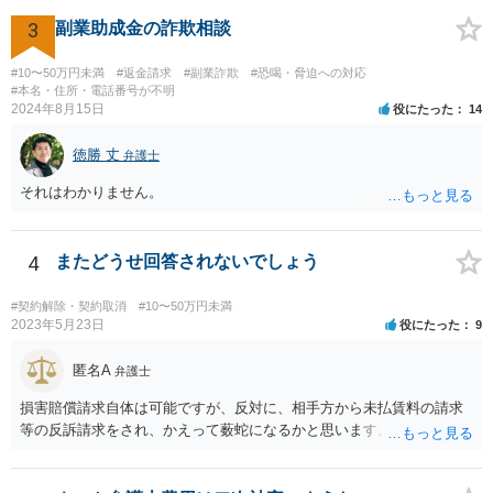
3
副業助成金の詐欺相談
#10〜50万円未満
#返金請求
#副業詐欺
#恐喝・脅迫への対応
#本名・住所・電話番号が不明
2024年8月15日
役にたった
14
徳勝 丈
弁護士
それはわかりません。
4
またどうせ回答されないでしょう
#契約解除・契約取消
#10〜50万円未満
2023年5月23日
役にたった
9
匿名A
弁護士
損害賠償請求自体は可能ですが、反対に、相手方から未払賃料の請求
等の反訴請求をされ、かえって薮蛇になるかと思います。