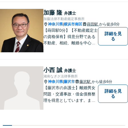
円から承ります。まずはメー
ルにて掲載情報のURL等をお
加藤 隆
弁護士
送りください。見込み、費用
加藤法律不動産鑑定事務所
等をご案内させていただきま
神奈川県
横浜市南区
蒔田駅
から徒歩0分
|
す。
【蒔田駅0分】【不動産鑑定士
詳細を見
の資格保有】得意分野である
る
不動産、相続、離婚を中心に
様々な分野の業務を行なって
おります。 今まで培ってきた
経験も活かして、依頼者に寄
り添った弁護活動を目指しま
小西 誠
弁護士
す。 お困りの方はぜひご相談
湘南なぎさ法律事務所
ください。
神奈川県
藤沢市
藤沢駅
から徒歩6分
|
【藤沢市の弁護士】離婚男女
詳細を見
問題・交通事故・借金債務整
る
理を得意としています。ま
た、事業所勤務経験があり、
労働者の立場からのアドバイ
スができます。ぜひ一度ご相
談ください。