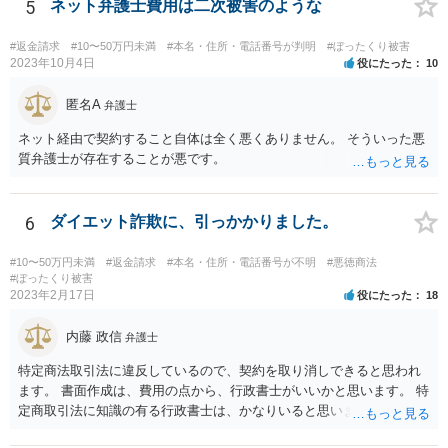
5
ネット弁護士費用は二次被害のような
#返金請求
#10〜50万円未満
#本名・住所・電話番号が判明
#ぼったくり被害
2023年10月4日
役にたった
10
匿名A
弁護士
ネット経由で契約すること自体は全く悪くありません。 そういった悪
質弁護士が存在することが悪です。
6
ダイエット詐欺に、引っかかりました。
#10〜50万円未満
#返金請求
#本名・住所・電話番号が不明
#悪徳商法
#ぼったくり被害
2023年2月17日
役にたった
18
内藤 政信
弁護士
特定商法取引法に違反しているので、契約を取り消しできると思われ
ます。 書面作成は、費用の点から、行政書士がいいかと思います。 特
定商取引法に知識の有る行政書士は、かなりいると思います。 問い合
わせされるといいでしょう。 今後の支払いは、不要です。