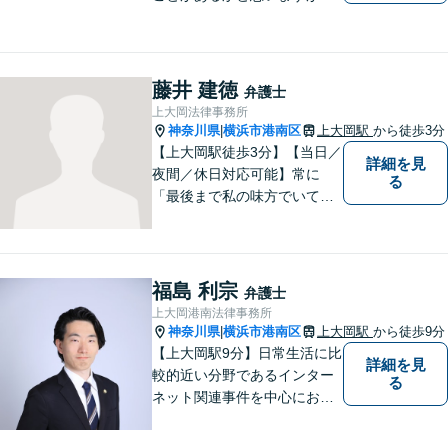
まず誰かに相談してみるとい
うことで解決の糸口が見つか
るかもしれません。地域の
方々により良い法律サービス
藤井 建徳
弁護士
を届けていきたいと思いま
上大岡法律事務所
す。 ぜひご相談ください。
神奈川県
横浜市港南区
上大岡駅
から徒歩3分
|
【上大岡駅徒歩3分】【当日／
詳細を見
夜間／休日対応可能】常に
る
「最後まで私の味方でいてく
れる」と思っていただけるよ
うな弁護士でいられるように
心がけています。地域密着型
の法律事務所として皆様のお
福島 利宗
弁護士
力になれればと考えておりま
上大岡港南法律事務所
す。
神奈川県
横浜市港南区
上大岡駅
から徒歩9分
|
【上大岡駅9分】日常生活に比
詳細を見
較的近い分野であるインター
る
ネット関連事件を中心にお取
り扱いしております。【掲載
情報の削除交渉】手数料３万