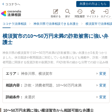
弁護士の方はこちら
ココナラへ
投稿する
探す
閲覧履歴
マイリスト
ログイン
ココナラ法律相談
神奈川県で法律相談できる弁護士
横須賀市で法律相
横須賀市の10〜50万円未満の詐欺被害に強い弁
護士
神奈川県の横須賀市で10〜50万円未満の詐欺被害に強い弁護士が2名見つかり
ました。休日面談や夜間面談に対応している弁護士なども掲載中。詐欺・消費
者問題に関係する投資詐欺や副業詐欺、FX詐欺等の細かな分野での絞り込み検
索もでき便利です。特に湘南よこすか法律事務所の畑中 優宏弁護士やプレミア
法律事務所の杉山 程彦弁護士のプロフィール情報や弁護士費用、強みなどが注
エリア
神奈川県、横須賀市
変更
目されています。『横須賀市で土日や夜間に発生した10〜50万円未満の詐欺被
害のトラブルを今すぐに弁護士に相談したい』『10〜50万円未満の詐欺被害の
相談内容
詐欺・消費者問題、10〜50万円未満
変更
トラブル解決の実績豊富な近くの弁護士を検索したい』『初回相談無料で10〜
50万円未満の詐欺被害を法律相談できる横須賀市内の弁護士に相談予約した
い』などでお困りの相談者さんにおすすめです。
詳細条件
未選択
変更
10〜50万円未満に強い横須賀市から相談可能な弁護士