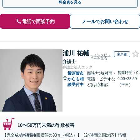
料金表を見る
電話で面談予約
メールでお問い合わせ
浦川 祐輔
東京都
インタビュ
ーを見る
弁護士
弁護士法人エッグ
営業時間：0
横須賀市
面談方法(対面・
からも相
電話・ビデオな
0:00~23:59
談受付中
ど)は応相談
（平日）
10〜50万円未満の詐欺被害
【完全成功報酬制(回収額の33％（税込）】【24時間全国対応】情報