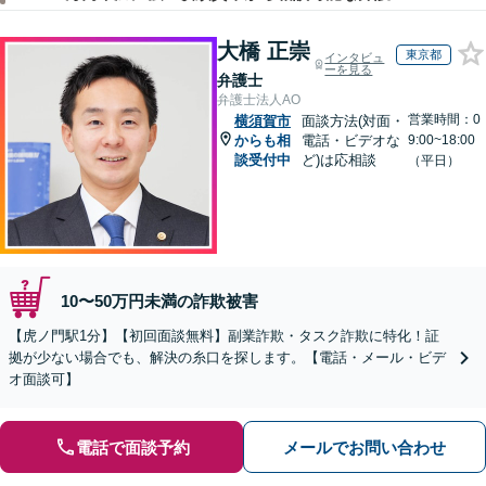
大橋 正崇
東京都
インタビュ
ーを見る
弁護士
弁護士法人AO
営業時間：0
横須賀市
面談方法(対面・
からも相
電話・ビデオな
9:00~18:00
談受付中
ど)は応相談
（平日）
10〜50万円未満の詐欺被害
【虎ノ門駅1分】【初回面談無料】副業詐欺・タスク詐欺に特化！証
拠が少ない場合でも、解決の糸口を探します。【電話・メール・ビデ
オ面談可】
電話で面談予約
メールでお問い合わせ