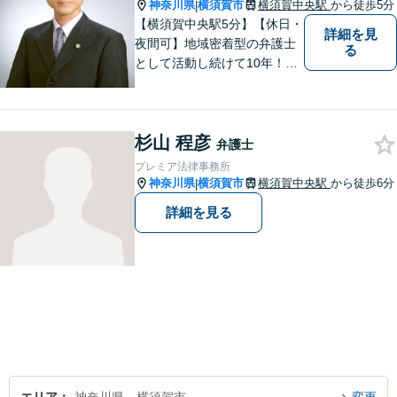
神奈川県
横須賀市
横須賀中央駅
から徒歩5分
|
【横須賀中央駅5分】【休日・
詳細を見
夜間可】地域密着型の弁護士
る
として活動し続けて10年！豊
富な弁護経験と信頼を持つ弁
護士。他士業連携で高度な問
題にも対応可能◎【法テラス
杉山 程彦
可】【女性弁護士在籍】
弁護士
プレミア法律事務所
神奈川県
横須賀市
横須賀中央駅
から徒歩6分
|
詳細を見る