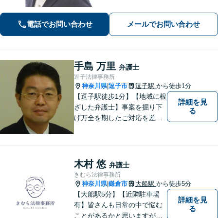
件の進め方をご提案いたします。「一
般社団法人の代表者を経験した弁護
電話でお問い合わせ
メールでお問い合わせ
士」「AIを活用した効率的な契約書レ
ビュー」
手島 万里
弁護士
逗子法律事務所
神奈川県
逗子市
逗子駅
から徒歩1分
|
【逗子駅徒歩1分】【地域に根
詳細を見
ざした弁護士】事案を掘り下
る
げ万全を期したご対応を差し
上げることがモットーです。
相続問題／離婚問題／不動産
問題／労働問題／交通事故な
ど、幅広く対応可能。【明確
木村 悠
弁護士
な料金体系】１件１件ていね
きむら法律事務所
いに対応させて頂きます。ご
神奈川県
鎌倉市
大船駅
から徒歩5分
|
連絡ください。
【大船駅5分】【近隣駐車場
詳細を見
有】皆さんも日常の中で悩む
る
ことがあるかと思いますが、