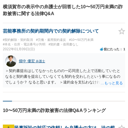
横須賀市の表示中の弁護士が回答した10〜50万円未満の詐
欺被害に関する法律Q&A
芸能事務所の契約期間内での契約解除について
#契約解除・契約取消
#労働・雇用契約違反
#10〜50万円未満
#本名・住所・電話番号が判明
#契約書・借用書なし
2022年01月09日(日)
役にたった
1
畑中 優宏
弁護士
＞契約書提出はしてなかったものの一応同意した上で活動していたと
なると契約書を提出していなくても契約を交わしたという事になるの
でしょうか？ なると思います。 ＞違約金を支払わなければ契約破棄出
来ないのでしょうか？ 契約破棄はできるでしょうが、違約金を請求さ
れ続けるかもしれません。契約書の内容によりますが、一般的にも、
違約金の支払いは必要と思われます。２０万であれば、払って終わら
せるのも一つの方法です。弁護士に依頼することも考えられますが、
10〜50万円未満の詐欺被害の法律Q&Aランキング
費用がかかりますから。
民事訴訟の対応で依頼した弁護士の方は、法の範