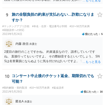
りやすい為、相手の対応を見ながらどのタイミングで弁護士を入れる
のかを考えておく必要があるでしょう。
9
旅の全額負担の約束が支払わない…詐欺になりま
すか？
#マッチングアプリ詐欺
#本名・住所・電話番号が判明
#10〜50万円未満
#高額請求への対応
2023年5月24日
役にたった
5
内藤 政信
弁護士
2度目の旅行のことですかね。 約束違反なので、請求していいです
ね。 直接行ってもいいですよ。 その際録音するといいでしょう。 SN
Sは名誉棄損にならぬように気を付ければいいですよ。 警察に行って
も民事と言われるだけでしょう。
10
コンサート中止後のチケット返金、期限切れでも
可能？
#契約解除・契約取消
#10〜50万円未満
#返金請求
2021年5月29日
役にたった
16
匿名A
弁護士