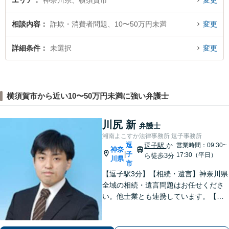
エリア
神奈川県、横須賀市
変更
相談内容
詐欺・消費者問題、10〜50万円未満
変更
詳細条件
未選択
変更
横須賀市から近い10〜50万円未満に強い弁護士
川尻 新
弁護士
湘南よこすか法律事務所 逗子事務所
逗
逗子駅
か
営業時間：09:30~
神奈
子
|
17:30（平日）
ら徒歩3分
川県
市
【逗子駅3分】【相続・遺言】神奈川県
全域の相続・遺言問題はお任せくださ
い。他士業とも連携しています。【離
婚・男女問題】豊富な実績が強み。女
性弁護士も所属している事務所です。