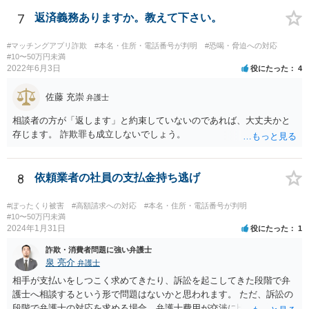
7
返済義務ありますか。教えて下さい。
#マッチングアプリ詐欺
#本名・住所・電話番号が判明
#恐喝・脅迫への対応
#10〜50万円未満
2022年6月3日
役にたった
4
佐藤 充崇
弁護士
相談者の方が「返します」と約束していないのであれば、大丈夫かと
存じます。 詐欺罪も成立しないでしょう。
8
依頼業者の社員の支払金持ち逃げ
#ぼったくり被害
#高額請求への対応
#本名・住所・電話番号が判明
#10〜50万円未満
2024年1月31日
役にたった
1
詐欺・消費者問題に強い弁護士
泉 亮介
弁護士
相手が支払いをしつこく求めてきたり、訴訟を起こしてきた段階で弁
護士へ相談するという形で問題はないかと思われます。 ただ、訴訟の
段階で弁護士の対応を求める場合、弁護士費用が交渉に比べて高くな