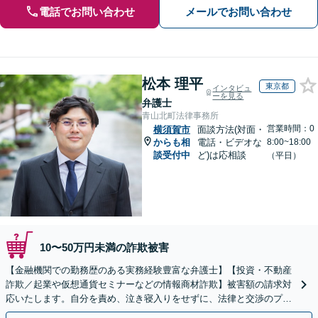
電話でお問い合わせ
メールでお問い合わせ
松本 理平
東京都
インタビュ
ーを見る
弁護士
青山北町法律事務所
営業時間：0
横須賀市
面談方法(対面・
からも相
電話・ビデオな
8:00~18:00
談受付中
ど)は応相談
（平日）
10〜50万円未満の詐欺被害
【金融機関での勤務歴のある実務経験豊富な弁護士】【投資・不動産
詐欺／起業や仮想通貨セミナーなどの情報商材詐欺】被害額の請求対
応いたします。自分を責め、泣き寝入りをせずに、法律と交渉のプロ
にまずはご相談ください。【表参道駅から徒歩3分】