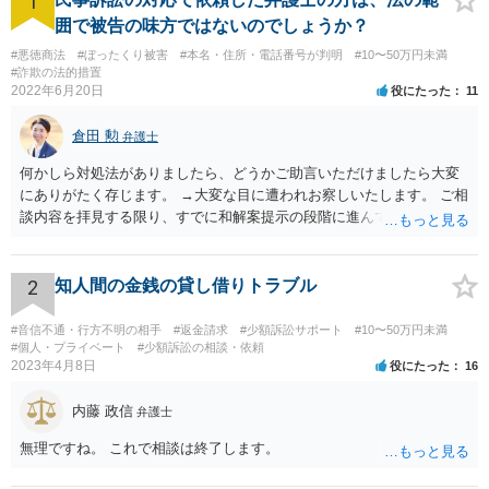
1
囲で被告の味方ではないのでしょうか？
#悪徳商法
#ぼったくり被害
#本名・住所・電話番号が判明
#10〜50万円未満
#詐欺の法的措置
2022年6月20日
役にたった
11
倉田 勲
弁護士
何かしら対処法がありましたら、どうかご助言いただけましたら大変
にありがたく存じます。 →大変な目に遭われお察しいたします。 ご相
談内容を拝見する限り、すでに和解案提示の段階に進んでいるとなる
と書面や証拠提出もそれなりにされているものと思います。回答する
にあたってはそれらの書面や証拠を拝見しないと適切な回答は難しい
ですので、書面などをもってお近くの法律事務所でセカンドオピニオ
2
知人間の金銭の貸し借りトラブル
ンを受けることをお勧めします。
#音信不通・行方不明の相手
#返金請求
#少額訴訟サポート
#10〜50万円未満
#個人・プライベート
#少額訴訟の相談・依頼
2023年4月8日
役にたった
16
内藤 政信
弁護士
無理ですね。 これで相談は終了します。