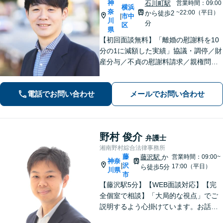
神
石川町駅
営業時間：09:00
横浜
奈
~22:00（平日）
から徒歩2
市中
|
川
分
区
県
【初回面談無料】「離婚の慰謝料を10
分の1に減額した実績」協議・調停／財
産分与／不貞の慰謝料請求／親権問題
などお任せください！「不動産オーナ
ーの顧問経験豊富」土地・建物の明渡
電話でお問い合わせ
メールでお問い合わせ
しや賃料回収など幅広くサポート【夜
間・休日面談可】【電話相談対応】
野村 俊介
弁護士
湘南野村綜合法律事務所
藤
藤沢駅
か
営業時間：09:00~
神奈
沢
|
17:00（平日）
ら徒歩5分
川県
市
【藤沢駅5分】【WEB面談対応】【完
全個室で相談】「大局的な視点」でご
説明するよう心掛けています。お話を
うかがった上で、当該案件に即した事