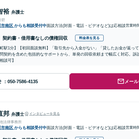
智裕
弁護士
所碧
原市南区
からも相談受付中
面談方法(対面・電話・ビデオなど)は応相談
営業時間
契約書・借用書なしの債権回収
料金表を見る
町駅1分】【初回面談無料】「取引先から入金がない」「貸したお金が返っ
問契約を含めた包括的なサポートから、単発の回収依頼まで幅広く対応。訴
相談可】
せ
メール
直邦
弁護士
インタビューを見る
溜池法律事務所
原市南区
からも相談受付中
面談方法(対面・電話・ビデオなど)は応相談
営業時間