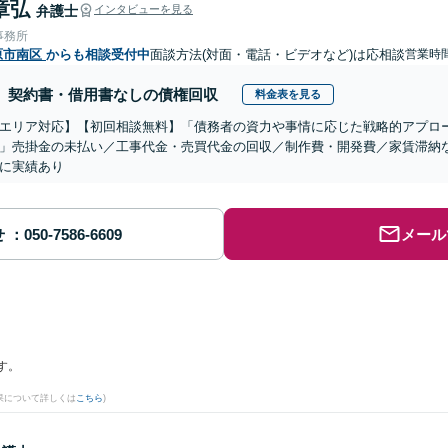
章弘
弁護士
インタビューを見る
事務所
原市南区
からも相談受付中
面談方法(対面・電話・ビデオなど)は応相談
営業時間
契約書・借用書なしの債権回収
料金表を見る
エリア対応】【初回相談無料】「債務者の資力や事情に応じた戦略的アプロ
」売掛金の未払い／工事代金・売買代金の回収／制作費・開発費／家賃滞納
に実績あり
せ
メール
す。
果について詳しくは
こちら
)