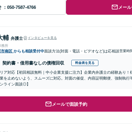
せ
メール
大輔
弁護士
インタビューを見る
事務所
原市南区
からも相談受付中
面談方法(対面・電話・ビデオなど)は応相談
営業時間
契約書・借用書なしの債権回収
料金表を見る
リア対応【初回相談無料｜中小企業支援に注力】企業内弁護士の経験あり！
業を止めないよう、スムーズに対応。対面の催促、内容証明郵便、強制執行
ンライン面談◎】
メールで面談予約