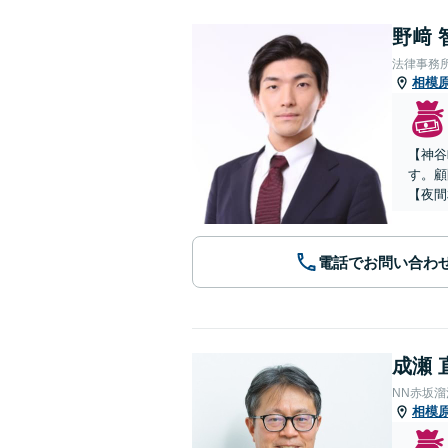
野﨑 
法律事務
相模
【神谷
す。顧
【夜間
電話でお問い合わ
成瀬 
NN赤坂
相模