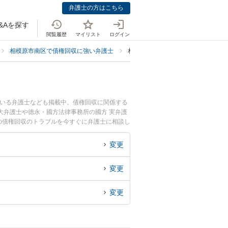
弁護士の方はこちら
&Aを探す
閲覧履歴
マイリスト
ログイン
相模原市南区で債権回収に強い弁護士
相模原市南区で契約書・借用書なし
ている弁護士なども掲載中。債権回収に関係する
大弁護士や德永・國方法律事務所の國方 実弁護
の債権回収のトラブルを今すぐに弁護士に相談し
書なしの債権回収を法律相談できる相模原市南区
変更
変更
変更