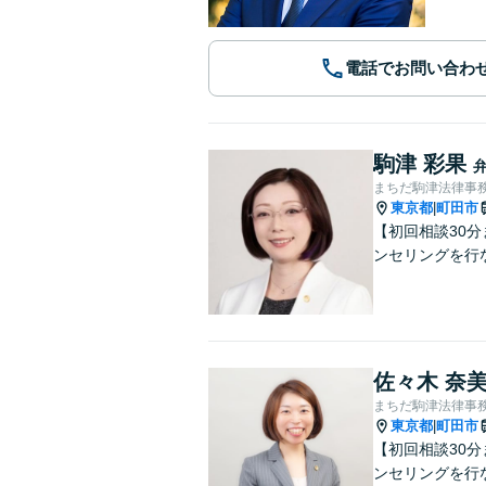
電話でお問い合わ
駒津 彩果
まちだ駒津法律事
東京都
町田市
|
【初回相談30
ンセリングを行
佐々木 奈
まちだ駒津法律事
東京都
町田市
|
【初回相談30
ンセリングを行