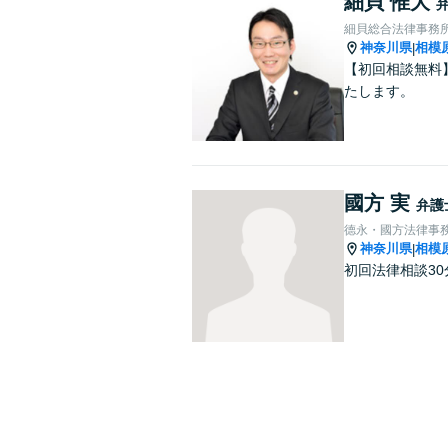
細貝 惟大
細貝総合法律事務
神奈川県
相模
|
【初回相談無料
たします。
國方 実
弁護
德永・國方法律事
神奈川県
相模
|
初回法律相談3