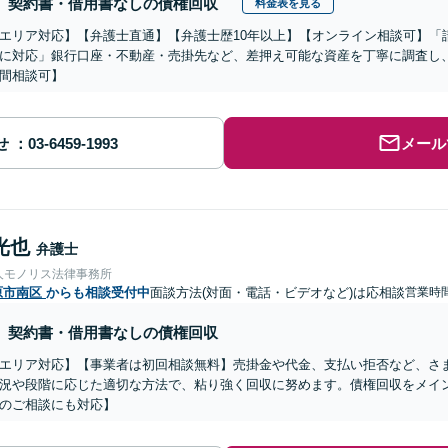
契約書・借用書なしの債権回収
料金表を見る
エリア対応】【弁護士直通】【弁護士歴10年以上】【オンライン相談可】「
に対応」銀行口座・不動産・売掛先など、差押え可能な資産を丁寧に調査し
間相談可】
せ
メール
光也
弁護士
人モノリス法律事務所
原市南区
からも相談受付中
面談方法(対面・電話・ビデオなど)は応相談
営業時間
契約書・借用書なしの債権回収
エリア対応】【事業者は初回相談無料】売掛金や代金、支払い拒否など、さ
況や段階に応じた適切な方法で、粘り強く回収に努めます。債権回収をメイ
のご相談にも対応】