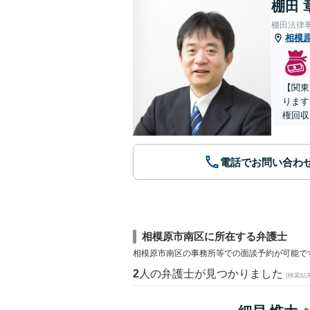
棚田 
棚田法律
相模
【関東
ります
権回収
電話でお問い合わ
相模原市南区に所在する弁護士
相模原市南区の事務所等での面談予約が可能で
2
人の弁護士が見つかりました
(検索結