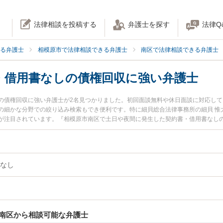
法律相談を投稿する
弁護士を探す
法律Q
る弁護士
相模原市で法律相談できる弁護士
南区で法律相談できる弁護士
・借用書なしの債権回収に強い弁護士
の債権回収に強い弁護士が2名見つかりました。初回面談無料や休日面談に対応し
の細かな分野での絞り込み検索もでき便利です。特に細貝総合法律事務所の細貝 惟
が注目されています。『相模原市南区で土日や夜間に発生した契約書・借用書なし
ブル解決の実績豊富な近くの弁護士を検索したい』『初回相談無料で契約書・借用
相談者さんにおすすめです。
なし
南区から相談可能な弁護士