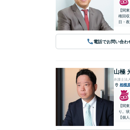
【関東
権回収
日・夜
電話でお問い合わ
山極 
弁護士法
相模
【関東
り。状
【個人