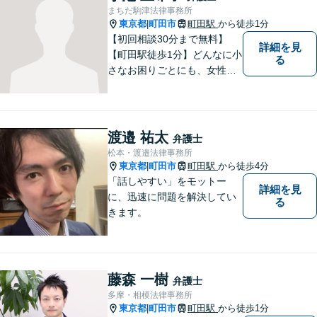
まちだ駒津法律事務所
東京都
町田市
町田駅
から徒歩1分
|
【初回相談30分まで無料】
詳細を見
【町田駅徒歩1分】どんなに小
る
さなお困りごとにも、女性弁
護士がじっくりカウンセリン
グを行ないます。まずはお気
軽にご相談ください。
渡邉 祐太
弁護士
松本・渡邉法律事務所
東京都
町田市
町田駅
から徒歩4分
|
「話しやすい」をモットー
詳細を見
に、迅速に問題を解決してい
る
きます。
藤森 一樹
弁護士
多摩・相模法律事務所
東京都
町田市
町田駅
から徒歩1分
|