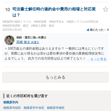
高は教えてくれると思います。 自分ではよくわからないということ
であれば、弁護士に相談し依頼されたら良いと思います。
10
司法書士解任時の違約金や費用の相場と対応策
は？
#家族間の相続トラブル
#相続放棄
#相続手続き
#相続トラブルの代理交渉
#相続財産調査・鑑定
#相続人調査・確定
2025年2月4日
役にたった
4
相続・遺言に強い弁護士
髙橋 俊太
弁護士
＞100万超えの違約金額はありえますか？ 一般的には考えにくいです
が、実際にあり得るかは否かは委任事項や委任後の業務処理状況等に
よるでしょう。 此方での当方回答は以上で終了となりますが、参考に
なりましたら幸いです。
もっとみる
近くの市区町村を選び直す
相模原市内
相模原市緑区
相模原市中央区
相模原市南区