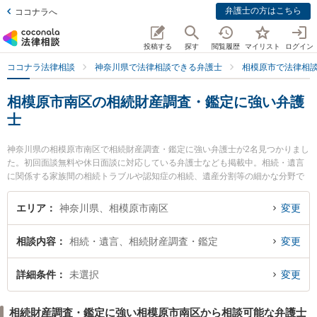
弁護士の方はこちら
ココナラへ
投稿する
探す
閲覧履歴
マイリスト
ログイン
ココナラ法律相談
神奈川県で法律相談できる弁護士
相模原市で法律相
相模原市南区の相続財産調査・鑑定に強い弁護
士
神奈川県の相模原市南区で相続財産調査・鑑定に強い弁護士が2名見つかりまし
た。初回面談無料や休日面談に対応している弁護士なども掲載中。相続・遺言
に関係する家族間の相続トラブルや認知症の相続、遺産分割等の細かな分野で
の絞り込み検索もでき便利です。特に細貝総合法律事務所の細貝 惟大弁護士や
德永・國方法律事務所の國方 実弁護士のプロフィール情報や弁護士費用、強み
エリア
神奈川県、相模原市南区
変更
などが注目されています。『相模原市南区で土日や夜間に発生した相続財産調
査・鑑定のトラブルを今すぐに弁護士に相談したい』『相続財産調査・鑑定の
相談内容
相続・遺言、相続財産調査・鑑定
変更
トラブル解決の実績豊富な近くの弁護士を検索したい』『初回相談無料で相続
財産調査・鑑定を法律相談できる相模原市南区内の弁護士に相談予約したい』
などでお困りの相談者さんにおすすめです。
詳細条件
未選択
変更
相続財産調査・鑑定に強い相模原市南区から相談可能な弁護士