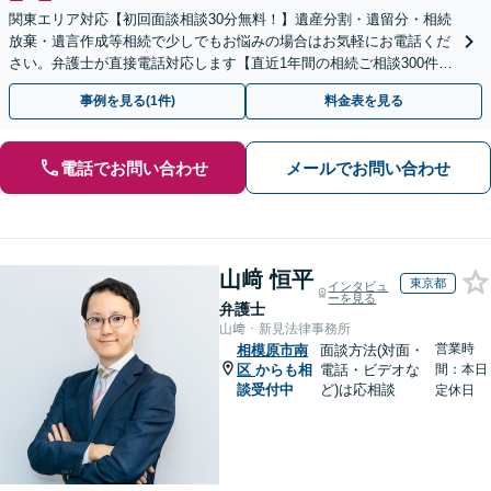
関東エリア対応【初回面談相談30分無料！】遺産分割・遺留分・相続
放棄・遺言作成等相続で少しでもお悩みの場合はお気軽にお電話くだ
さい。弁護士が直接電話対応します【直近1年間の相続ご相談300件以
上！＆相続の著書・セミナー多数】弁護士複数所属
事例を見る(1件)
料金表を見る
電話でお問い合わせ
メールでお問い合わせ
山﨑 恒平
東京都
インタビュ
ーを見る
弁護士
山﨑・新見法律事務所
営業時
相模原市南
面談方法(対面・
区
からも相
電話・ビデオな
間：本日
談受付中
ど)は応相談
定休日