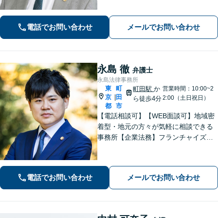
電話でお問い合わせ
メールでお問い合わせ
永島 徹
弁護士
永島法律事務所
東
町
町田駅
か
営業時間：10:00~2
京
田
|
2:00（土日祝日）
ら徒歩4分
都
市
【電話相談可】【WEB面談可】地域密
着型・地元の方々が気軽に相談できる
事務所【企業法務】フランチャイズ・
ベンチャー企業・中小企業の法務に強
みあり【夜間・休日相談可】【完全個
室】【町田駅4分】
電話でお問い合わせ
メールでお問い合わせ