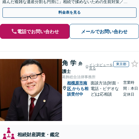
絡んだ複雑な遺産分割も円滑に」相続で揉めないための生前対策／遺
言書の作成から執行【夜間相談可】【有楽町駅1分】
料金表を見る
電話でお問い合わせ
メールでお問い合わせ
角 学
弁
東京都
インタビューを
見る
護士
葛飾総合法律事務所
営業時
相模原市南
面談方法(対面・
区
からも相
電話・ビデオな
間：本日
談受付中
ど)は応相談
定休日
相続財産調査・鑑定