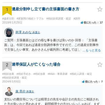
1
遺産分割申し立て書の主張書面の書き方
#遺産分割
#家族間の相続トラブル
#相続財産調査・鑑定
#調停
2019年1月29日
役にたった
17
井澤 わかな
弁護士
ご質問：主張書面とはどの様な事を書けば良いのか 回答： 「主張書
面」は、今回であれば遺産分割調停事件ですので、この遺産分割事件
で主張したい事実、あかささんが裁判所に考慮してほしいと思う、亡
くなった方・あかささん・お姉さん間の事情などを記入することにな
ります。 もし、主張したい事実や考慮してほしい事情に関連して
資料を持っているようであれば、主張書面とは別で提出できます。も
2
連帯保証人が亡くなった場合
し、お姉さんに見られたくないような資料がある場合、「非開示の希
望に関する申出書」と共に提出することも考えられます。 ご質問：書
#相続放棄
#相続手続き
#相続放棄
#M&A・事業承継
#相続人調査・確定
いた方が良い事と書かない方が良い事 回答： お姉さんが申立書の「申
#相続財産調査・鑑定
2024年3月6日
役にたった
7
立ての趣旨」のところに書いている遺産の分け方に対して意見があれ
ば、まずそれを書くとよいです。 次に「申立ての理由」のところに、
泉 亮介
なぜ調停を申し立てたのか(例えば、あかささんと話合いが出来ない／
弁護士
決裂した、など)や亡くなった方・あかささん・お姉さん間の事情やい
支払いの費目等については税理士の先生や会計士の先生にご相談され
きさつなどが書かれていると思うので、あかささんから見てそれは違
た方が良いかと思われます。 顧問税理士の方がいらっしゃれば、まず