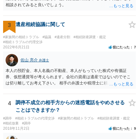
うと感じるところは、どのように違うのか、など書くとよいです。 そ
相談されてみると良いでしょう。
の他、お姉さんの申立書には書かれていないけど、どのように遺産を
分けるかを決めるについてあかささんが重要だと考える事情があれば
(例えば、○○のときにお姉さんは亡くなった方からお金を援助してもら
3
遺産相続協議に関して
った等)、それも書くとよいです。 書かない方が良いと思うことは、遺
産分割に関係ない(と思われる)いきさつを沢山盛り込むことだと考えま
#家族間の相続トラブル
#協議
#遺産分割
#相続財産調査・鑑定
す(あくまで遺産分割に関係することに留める方が、裁判所や調停委員
#相続トラブルの代理交渉
の方に事情を理解してもらいやすいと思います)。
2022年6月21日
役にたった
7
佐山 亮介
弁護士
本人の預貯金、本人名義の不動産、本人がもっていた株式や有価証
券、仮想通貨等が考えられます。会社の資産は遺産ではないのでそこ
は切り離してお考え下さい。 相手の弁護士や税理士に頼んでも守秘義
務を理由に断られる可能性が高いです。 資料は調停を起こしてから任
意に開示を求め、応じなければ「調査嘱託」という手続きを使って銀
行等に照会をかけることになるでしょう。 不動産は、相続登記が済ん
4
調停不成立の相手方からの迷惑電話をやめさせる
でいなければ市役所ないし区役所に、お子様と義父様のつながりがわ
ことはできますか？
かる戸籍一式を揃えてもちこみ、「名寄せ」という手続きをすると、
#調停
#相続トラブルの代理交渉
#家族間の相続トラブル
#相続財産調査・鑑定
分かると思います。遺産分割協議書の偽造等により既に相続登記され
#相続放棄
#調停
てしまっている場合は、住所などに当たりをつけて登記名義を調べて
2018年11月2日
役にたった
9
探すことになるでしょう。 代理人弁護士を立てられるのはおすすめで
すが、現代では、各々が自由に価格設定をしていますので、特に相場