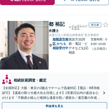
都 裕記
東京都
インタビュー
を見る
弁護士
弁護士法人新都法律事務所 東京事務所
相模原市南
面談方法(対
営業時間：0
区
からも
面・電話・ビ
9:00~19:00
相談受付中
デオなど)は応
（土日祝日）
相談
相続財産調査・鑑定
【全国対応】大阪・東京の2拠点でチームで迅速対応【電話・WEB相
談可】【遺産の取り分最大化を目指します】1営業日以内の返信を心
がけます「不動産が絡んだ複雑な遺産分割／遺留分／遺言書の作成・
執行／事業承継など、お任せください」【休日相談あり】
料金表を見る