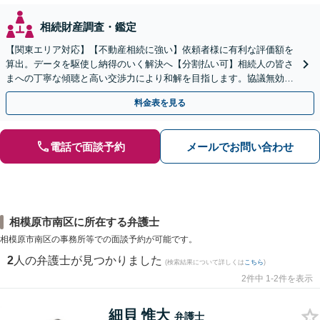
相続財産調査・鑑定
【関東エリア対応】【不動産相続に強い】依頼者様に有利な評価額を
算出。データを駆使し納得のいく解決へ【分割払い可】相続人の皆さ
まへの丁寧な傾聴と高い交渉力により和解を目指します。協議無効確
認／遺言無効確認など、複雑な訴訟も実績豊富【夜間対応】
料金表を見る
電話で面談予約
メールでお問い合わせ
相模原市南区に所在する弁護士
相模原市南区の事務所等での面談予約が可能です。
2
人の弁護士が見つかりました
(検索結果について詳しくは
こちら
)
2件中 1-2件を表示
細貝 惟大
弁護士