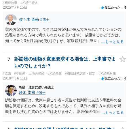
#相続放棄
#相続手続き
2025年7月15日
役にたった
5
佐々木 晋輔
弁護士
実のお父様ですので、できればお父様が住んでおられたマンションの
処理をされる方向で考えられたらと思います。 放棄するかどうかは、
知ってから3カ月以内が原則ですが、家庭裁判所に申立すれば3カ月の
期間を伸長することができます。 その間に、財産の状況を調査して、
放棄するかどうか決めることができます。 銀行やサラ金が数年も放置
することはありませんので、数年後に借金が発見される可能性はほぼ
7
訴訟物の価額を変更要求する場合は、上申書でよ
ありません。 なお、私が扱った相続放棄を検討していた案件で、期間
いのでしょうか？
伸長して調査したところ、サラ金に対する過払金など相当な財産が見
#協議
#不動産・土地の相続
#相続放棄
#相続財産調査・鑑定
#相続税対策
つかったため相続したという事例がありました。
2018年3月11日
役にたった
6
相続・遺言に強い弁護士
鈴木 崇裕
弁護士
訴訟物の価額は、裁判を起こす者＝原告が裁判所に支払う手数料の金
額を算定するために設定するものであって、裁判の相手方＝被告が疑
義を差し挟む性質のものではありません。 訴訟物の価額自体が裁判の
目的（審理の対象）となることもありませんので、上申書や証拠を出
したとしても、変更されることはありません。