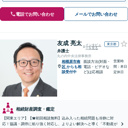
電話でお問い合わせ
メールでお問い合わせ
友成 亮太
東京都
インタビュ
ーを見る
弁護士
丸の内中央法律事務所
営業時
相模原市南
面談方法(対面・
区
からも相
電話・ビデオな
間：本日
談受付中
ど)は応相談
定休日
相続財産調査・鑑定
【関東エリア】【☎︎初回相談無料】込み入った相続問題も冷静に対
応！協議・調停に粘り強く対応し、よりよい解決へと導く「不動産が