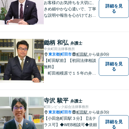
お客様のお気持ちを大切に、
詳細を見
きめ細やかな心遣いで、丁寧
る
な説明や報告を心がけており
ます。【多くの経験と圧倒的
な法律知識】【強い交渉力】
難解な事案や対応がむずかし
い相手方でもスムーズに解決
鋤柄 和弘
弁護士
にいたします。
中央町田法律事務所
東京都
町田市
町田駅
から徒歩0分
|
【町田駅前】【初回法律相談
詳細を見
無料】
る
町田相模原で１５年の弁護
士経験 離婚・男女問題、相
続、債務整理、交通事故事件
をメインに対応 東京地方裁
判所より司法委員（裁判官に
寺沢 駿平
弁護士
協力して事件解決を図る補佐
町田シビック綜合法律事務所
職）に選任されております。
東京都
町田市
町田駅
から徒歩3分
|
【小田急町田駅３分】【法テ
詳細を見
ラス可】◆WEB相談可◆依頼
る