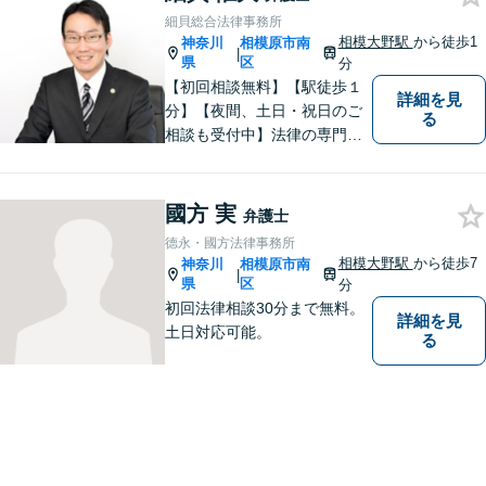
細貝総合法律事務所
相模大野駅
から徒歩1
神奈川
相模原市南
|
県
区
分
【初回相談無料】【駅徒歩１
詳細を見
分】【夜間、土日・祝日のご
る
相談も受付中】法律の専門家
が親身にサポートいたしま
す。
國方 実
弁護士
德永・國方法律事務所
相模大野駅
から徒歩7
神奈川
相模原市南
|
県
区
分
初回法律相談30分まで無料。
詳細を見
土日対応可能。
る