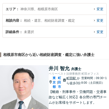
エリア
神奈川県、相模原市南区
変更
相談内容
相続・遺言、相続財産調査・鑑定
変更
詳細条件
未選択
変更
相模原市南区から近い相続財産調査・鑑定に強い弁護士
井川 智允
弁護士
ベリーベスト法律事務所 町田オフィス
東
町
町田駅
か
営業時間：09:30~1
京
田
|
8:00（土日祝日）
ら徒歩3分
都
市
【離婚・刑事事件・労働問題・交通事
故など幅広く対応】各分野の専門チー
ムがお客様をサポートします。