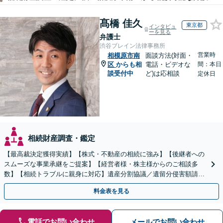
髙橋 佳久
東京都
インタビュ
ーを見る
弁護士
渋谷ブレイン法律事務所
営業時
相模原市南
面談方法(対面・
区
からも相
電話・ビデオな
間：本日
談受付中
ど)は応相談
定休日
相続財産調査・鑑定
【最高裁決定獲得実績】【株式・不動産の相続に強み】【後継者への
スムーズな事業承継をご提案】【経営者様・株主様からのご相談多
数】【相続トラブルに親身に対応】遺産分割協議／遺留分侵害額請求
／遺言書作成も丁寧に対応【40分相談無料】【渋谷駅3分】
料金表を見る
電話でお問い合わせ
メールでお問い合わせ