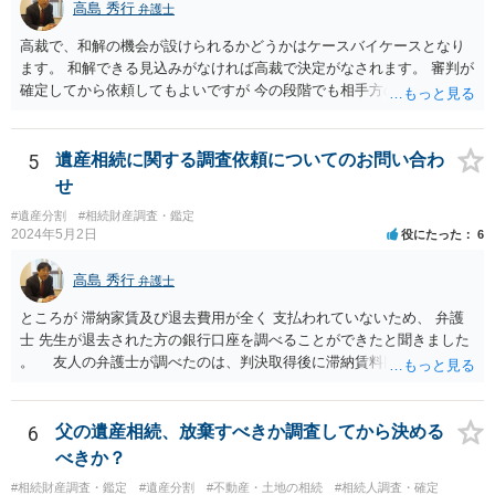
高島 秀行
弁護士
はお示しできません。ただし、かつて日本弁護士連合会が設けていた
報酬基準を踏まえて価格設定している弁護士は一定数いると思います
高裁で、和解の機会が設けられるかどうかはケースバイケースとなり
ので、それが一応の目安となるでしょう。
ます。 和解できる見込みがなければ高裁で決定がなされます。 審判が
確定してから依頼してもよいですが 今の段階でも相手方の連絡が迷惑
であれば 弁護士に依頼してもよいと思います。
5
遺産相続に関する調査依頼についてのお問い合わ
せ
#遺産分割
#相続財産調査・鑑定
2024年5月2日
役にたった
6
高島 秀行
弁護士
ところが 滞納家賃及び退去費用が全く 支払われていないため、 弁護
士 先生が退去された方の銀行口座を調べることができたと聞きました
。 友人の弁護士が調べたのは、判決取得後に滞納賃料回収のため
に、預金の有無及び残高の開示を求めたもので 判決を取るために、
預金の入出金履歴を調べたわけではありません。 残念ながら、事案
や目的も異なりますし、開示の内容も異なります。
6
父の遺産相続、放棄すべきか調査してから決める
べきか？
#相続財産調査・鑑定
#遺産分割
#不動産・土地の相続
#相続人調査・確定