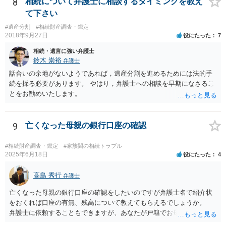
8
相続について弁護士に相談するタイミングを教え
て下さい
#遺産分割
#相続財産調査・鑑定
2018年9月27日
役にたった
7
相続・遺言に強い弁護士
鈴木 崇裕
弁護士
話合いの余地がないようであれば，遺産分割を進めるためには法的手
続を採る必要があります。 やはり，弁護士への相談を早期になさるこ
とをお勧めいたします。
9
亡くなった母親の銀行口座の確認
#相続財産調査・鑑定
#家族間の相続トラブル
2025年6月18日
役にたった
4
高島 秀行
弁護士
亡くなった母親の銀行口座の確認をしたいのですが弁護士名で紹介状
をおくれば口座の有無、残高について教えてもらえるでしょうか。
弁護士に依頼することもできますが、あなたが戸籍でお母さんの相続
人であり、相続人本人であることなどを証明すれば、口座の有無や残