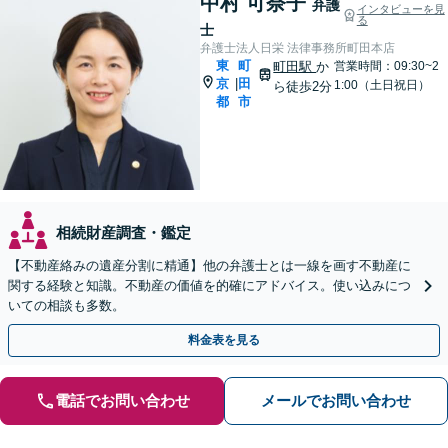
中村 可奈子
弁護
インタビューを見
る
士
弁護士法人日栄 法律事務所町田本店
東
町
町田駅
か
営業時間：09:30~2
京
田
|
1:00（土日祝日）
ら徒歩2分
都
市
相続財産調査・鑑定
【不動産絡みの遺産分割に精通】他の弁護士とは一線を画す不動産に
関する経験と知識。不動産の価値を的確にアドバイス。使い込みにつ
いての相談も多数。
料金表を見る
電話でお問い合わせ
メールでお問い合わせ