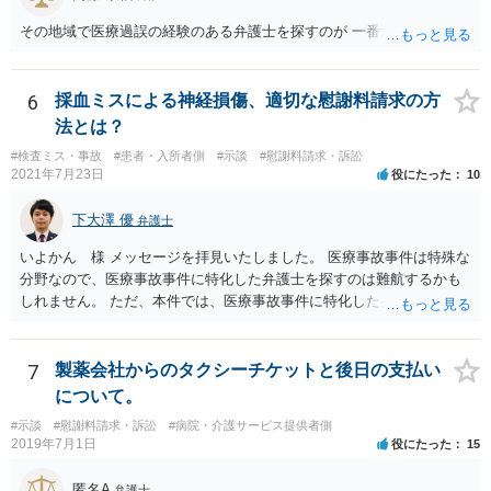
その地域で医療過誤の経験のある弁護士を探すのが 一番近道だね。
6
採血ミスによる神経損傷、適切な慰謝料請求の方
法とは？
#検査ミス・事故
#患者・入所者側
#示談
#慰謝料請求・訴訟
2021年7月23日
役にたった
10
下大澤 優
弁護士
いよかん 様 メッセージを拝見いたしました。 医療事故事件は特殊な
分野なので、医療事故事件に特化した弁護士を探すのは難航するかも
しれません。 ただ、本件では、医療事故事件に特化した弁護士でなく
とも対応は可能かと思われます。 医療事故事件で最も難しいのは医師
の過失（医療ミス）の立証なのですが、本件では過失自体には争いが
ないため、損害額の立証が主なポイントになります。 損害額に立証に
7
製薬会社からのタクシーチケットと後日の支払い
関しては、交通事故事件と同様の発想で考えればよいので、対応でき
について。
る弁護士は多いと思います。 今後の交渉については、ご自身で対応さ
#示談
#慰謝料請求・訴訟
#病院・介護サービス提供者側
れることも可能ではありますが、相手方保険会社は容易に増額に応じ
2019年7月1日
役にたった
15
ない（多少の増額はあり得るとしても、裁判基準での和解は難しい）
と思われます。 弁護士が介入することにより提示額が大きく変わるこ
匿名A
弁護士