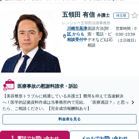
五領田 有信
弁護士
埼玉県
レンジャー五領田法律事務所
川崎市高津
面談方法(対
営業時間：0
区
からも
面・電話・ビ
0:00~23:59
相談受付中
デオなど)は応
（土日祝日）
相談
医療事故の慰謝料請求・訴訟
【美容整形トラブルに精通している弁護士】費用を抑えて迅速解決
へ！医学的証拠資料作成は当事務所内で完結。 「医療過誤？」と思っ
たら、ご相談ください。【完全成功報酬制あり】
料金表を見る
電話でお問い合わせ
メールでお問い合わせ