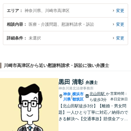
口駅5分】【電話・メール・W
EB相談も対応】
エリア
神奈川県、川崎市高津区
変更
相談内容
医療・介護問題、慰謝料請求・訴訟
変更
詳細条件
未選択
変更
川崎市高津区から近い慰謝料請求・訴訟に強い弁護士
黒田 清彰
弁護士
神奈川港北法律事務所
北山田駅
か
営業時間：
神奈
横浜市
|
川県
都筑区
本日定休日
ら徒歩3分
【北山田駅徒歩3分】【離婚・男女問
題】一人ひとり丁寧に対応／納得ので
きる解決へ【交通事故】賠償金アップ
などに努めます。保険会社との交渉や