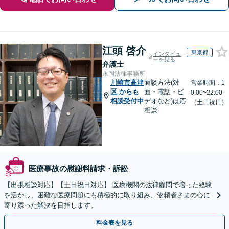
江頭 啓介
東京都
インタビュ
ーを見る
弁護士
永岡法律事務所
川崎市高津
面談方法(対
営業時間：1
区
からも
面・電話・ビ
0:00~22:00
相談受付中
デオなど)は応
（土日祝日）
相談
医療事故の慰謝料請求・訴訟
【出張相談対応】【土日祝日対応】 医療機関の法律顧問で培った経験
を活かし、困難な医療問題にも積極的に取り組み、依頼者さまの心に
寄り添った解決を目指します。
料金表を見る