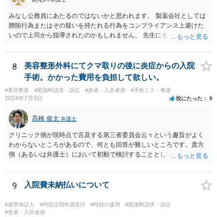
とは多々あるため、可能であれば弁護士に依頼した上での交渉をお勧
めしたいところです。
みなし公務員にあたるのではないかと思われます。 製薬会社としては
贈賄行為またはその疑いを持たれる行為をコンプライアンス上避けた
いので上司から指導されたのかもしれません。 先生にも万一迷惑をか
けることになってはいけないと。
8
美容整形外科にてクマ取りの後に炎症からの入院
手術。かかった費用を負担して欲しい。
#美容整形
#慰謝料請求・訴訟
#患者・入所者側
#手術ミス・事故
2024年7月3日
役にたった
9
髙橋 俊太
弁護士
クリニック側が現時点で言及する第三者委員会云々という趣旨がよく
わからないところがあるので、何とも回答が難しいところです。貴方
側（あるいは弁護士）において初動で検討することとしては、クリニ
ックから診療記録の入手をすること、緊急入院先の診断内容の確認や
医師意見聴取などが考えられるかと思います。それらを踏まえてクリ
ニック側の過失を肯定できそうであれば、クリニックに対して具体的
9
入院費未納払いについて
に損害賠償請求をしていくことになります。
#連帯保証人
#内容証明作成送付
#時効の援用
#慰謝料請求・訴訟
#患者・入所者側