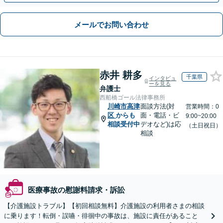
メールでお問い合わせ
赤井 耕多
千葉県
インタビュ
ーを見る
弁護士
西船橋ゴール法律事務所
川崎市高津
面談方法(対
営業時間：0
区
からも
面・電話・ビ
9:00~20:00
相談受付中
デオなど)は応
（土日祝日）
相談
医療事故の慰謝料請求・訴訟
【介護施設トラブル】【初回相談無料】介護施設の利用者さまの相談
に乗ります！転倒・誤嚥・徘徊中の事故は、施設に責任があること