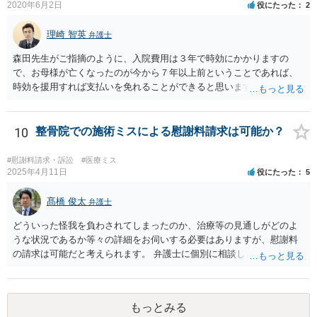
2020年6月2日
役にたった
2
理崎 智英
弁護士
森田先生がご指摘のように、入院費用は３年で時効にかかりますの
で、お母様が亡くなったのが今から７年以上前ということであれば、
時効を援用すれば支払いを免れることができると思います。 そのた
め、分割払いの交渉をするのではなく、弁護士に対して時効援用の内
容証明郵便を送るようにしてください。
10
整骨院での施術ミスによる慰謝料請求は可能か？
#慰謝料請求・訴訟
#医療ミス
2025年4月11日
役にたった
5
髙橋 俊太
弁護士
どういった怪我を負わされてしまったのか、治療等の見通しがどのよ
うな状況であるか等々の詳細をお伺いする必要はありますが、慰謝料
の請求は可能だと考えられます。 弁護士に個別に相談した方がよいケ
ースであると思いますので、最寄りの弁護士やココナラで弁護士を探
してみるとよいでしょう。
もっとみる