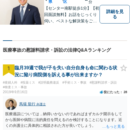
之）
県
区
分
【センター南駅徒歩1分】【初
詳細を見
回面談無料】お話をじっくり
る
伺い、ベストな解決策をご一
緒に考えさせていただきま
す。【夜間／休日対応可能】
難解な用語は極力用いずに平
易かつ具体的な説明を心がけ
医療事故の慰謝料請求・訴訟の法律Q&Aランキング
ていますので、まずは一度お
気軽にご相談頂ければと思い
ます。
1
臨月39週で我が子を失い自分自身も命に関わる状
況に陥り病院側を訴える事が出来ますか？
#産婦人科
#投薬ミス
#説明義務違反
#手術ミス・事故
#慰謝料請求・訴訟
#検査ミス・事故
2019年9月16日
役にたった
28
馬場 龍行
弁護士
医療過誤については，納得いかないのであればまずカルテ開示をして
から医師や病院に法的責任を問えるのか検討することになります。近
くの弁護士に具体的に相談された方が良いでしょう。