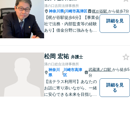
溝の口吉田法律事務所
神奈川県
川崎市高津区
梶が谷駅
から徒歩7分
|
【梶が谷駅徒歩6分】【事業会
詳細を見
社で法務・内部監査等の経験
る
あり】借金分野に強みをも
ち、幅広い分野に対応する弁
護士。敷居の低い法律事務所
を目指し、相談しやすい環境
松岡 宏祐
作りに尽力しています。【初
弁護士
回無料相談】【東京・神奈川
溝の口総合法律事務所
エリア】
武蔵溝ノ口駅
から徒歩5
神奈川
川崎市高津
|
県
区
分
【法テラス利用可】あなたの
詳細を見
お話に寄り添いながら、一緒
る
に安心できる未来を目指しま
す。法律問題の解決だけでな
く、「その先の未来」も一緒
に考えてサポートいたしま
す。高齢者や障害のある方へ
のサポートの充実【武蔵溝ノ