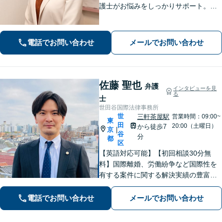
護士がお悩みをしっかりサポート。明
るい将来を切り拓く「あなたのパート
ナー」として、困難な時期を乗り越え
ませんか？
電話でお問い合わせ
メールでお問い合わせ
佐藤 聖也
弁護
インタビューを見
る
士
世田谷国際法律事務所
世
三軒茶屋駅
営業時間：09:00~
東
田
20:00（土曜日）
から徒歩7
京
|
谷
分
都
区
【英語対応可能】【初回相談30分無
料】国際離婚、労働紛争など国際性を
有する案件に関する解決実績の豊富な
弁護士が丁寧に対応いたします【夜
間・休日・オンライン対応も可】【三
電話でお問い合わせ
メールでお問い合わせ
軒茶屋駅徒歩7分】