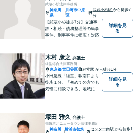
武蔵小杉法律事務所
武蔵小杉駅
から徒歩7
神奈川
川崎市中原
|
県
区
分
【武蔵小杉徒歩7分】交通事
詳細を見
故・相続・債務整理等の民事
る
事件、刑事事件に幅広く対応
木村 康之
弁護士
経堂綜合法律事務所
東京都
世田谷区
経堂駅
から徒歩1分
|
小田急線「経堂」駅南口より
詳細を見
徒歩１分。「初めての方でも
る
気軽に相談できる、地域に根
差した法律事務所」です。 み
なさまの身近で起こり得る
様々な法的問題の解決に「誠
実に」「丁寧に」「迅速に」
塚田 雅久
弁護士
取り組みます。 （東京弁護士
都筑港北ニュータウン法律事務所
会所属・代表弁護士木村康
センター南駅
から徒歩1
神奈川
横浜市都筑
|