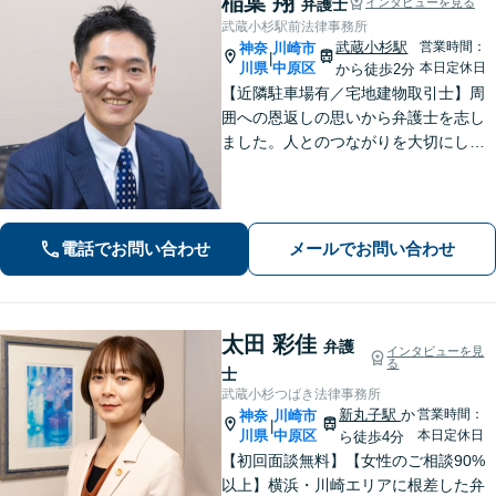
稲葉 翔
弁護士
インタビューを見る
武蔵小杉駅前法律事務所
武蔵小杉駅
営業時間：
神奈
川崎市
|
川県
中原区
本日定休日
から徒歩2分
【近隣駐車場有／宅地建物取引士】周
囲への恩返しの思いから弁護士を志し
ました。人とのつながりを大切にし、
ご相談者様に丁寧に寄り添い、可能な
限り最良の結果を追求します。皆様の
力になれるよう尽力いたしますので、
一人で抱え込まず、まずはご相談くだ
電話でお問い合わせ
メールでお問い合わせ
さい。
太田 彩佳
弁護
インタビューを見
る
士
武蔵小杉つばき法律事務所
新丸子駅
か
営業時間：
神奈
川崎市
|
川県
中原区
本日定休日
ら徒歩4分
【初回面談無料】【女性のご相談90%
以上】横浜・川崎エリアに根差した弁