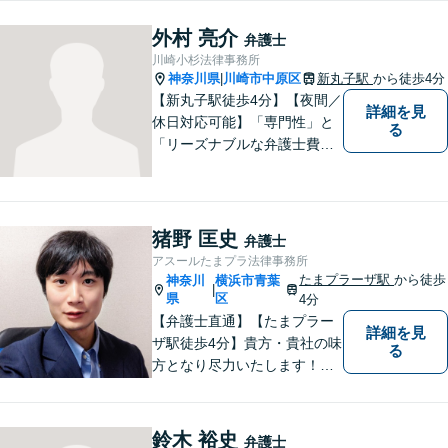
外村 亮介
弁護士
川崎小杉法律事務所
神奈川県
川崎市中原区
新丸子駅
から徒歩4分
|
【新丸子駅徒歩4分】【夜間／
詳細を見
休日対応可能】「専門性」と
る
「リーズナブルな弁護士費
用」の両立をポリシーにして
います。地域密着型の事務所
として、地域に愛される法律
事務所を目指しています。
猪野 匡史
弁護士
【初回面談無料】法律トラブ
アスールたまプラ法律事務所
ルでお悩みの方は、お気軽に
たまプラーザ駅
から徒歩
神奈川
横浜市青葉
|
ご相談ください。
県
区
4分
【弁護士直通】【たまプラー
詳細を見
ザ駅徒歩4分】貴方・貴社の味
る
方となり尽力いたします！当
日相談ができる場合もありま
すのでまずはお気軽にご相談
ください。
鈴木 裕史
弁護士