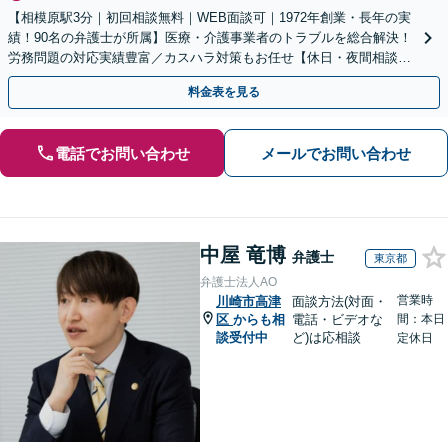
【相模原駅3分｜初回相談無料｜WEB面談可｜1972年創業・長年の実
績！90名の弁護士が所属】医療・介護事業者のトラブルを総合解決！
労務問題の対応実績豊富／カスハラ対策もお任せ【休日・夜間相談可
／忙しい方にも安心の柔軟なサポート体制】
料金表を見る
電話でお問い合わせ
メールでお問い合わせ
中屋 竜博
弁護士
東京都
弁護士法人AO
営業時
川崎市高津
面談方法(対面・
区
からも相
電話・ビデオな
間：本日
談受付中
ど)は応相談
定休日