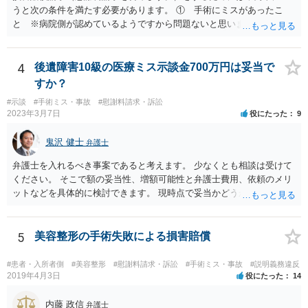
うと次の条件を満たす必要があります。 ① 手術にミスがあったこ
と ※病院側が認めているようですから問題ないと思います。 ② 手
術のミスの「せいで」仕事を休まなければならなくなったこと ③ 手
術のミスの「せいで」マスクが外せなくなったこと ④ 仕事を休まな
ければならなくなった「せいで」休業損害が発生したこと ⑤ マスク
4
後遺障害10級の医療ミス示談金700万円は妥当で
を外せなくなった「せいで」経済的に評価できる精神的な損害が発生
すか？
したこと 「せいで」と強調した点が，内藤先生のご指摘なさる「相当
#示談
#手術ミス・事故
#慰謝料請求・訴訟
因果関係」です。 手術のミスと関係のないことまでは責任追及ができ
2023年3月7日
役にたった
9
ないということです。 手術のミスの結果，手術前と比べて見た目が著
しく悪くなってしまったとか， 手術のミスの結果，入院期間が延びて
鬼沢 健士
弁護士
しまったとかいう事情があれば， 追加請求が可能な余地があります。
ただし，手術代の返金に応じた際に「これ以上金銭の請求はしませ
弁護士を入れるべき事案であると考えます。 少なくとも相談は受けて
ん」という趣旨の合意をしてしまっていると， 上記の請求は，基本的
ください。 そこで額の妥当性、増額可能性と弁護士費用、依頼のメリ
には困難となります。
ットなどを具体的に検討できます。 現時点で妥当かどうかを即断する
ことを避けた方がいいです。
5
美容整形の手術失敗による損害賠償
#患者・入所者側
#美容整形
#慰謝料請求・訴訟
#手術ミス・事故
#説明義務違反
2019年4月3日
役にたった
14
内藤 政信
弁護士