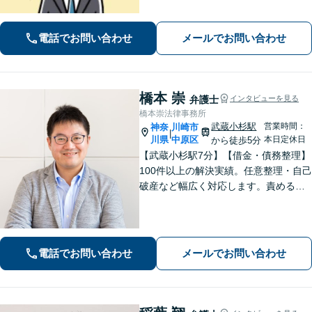
手続きはお任せ【借金・債務整理】手
続きはもちろん、再発防止策や今後の
生活のフォローも行います。
電話でお問い合わせ
メールでお問い合わせ
橋本 崇
弁護士
インタビューを見る
橋本崇法律事務所
武蔵小杉駅
営業時間：
神奈
川崎市
|
川県
中原区
本日定休日
から徒歩5分
【武蔵小杉駅7分】【借金・債務整理】
100件以上の解決実績。任意整理・自己
破産など幅広く対応します。責めるこ
とは一切しません。些細なことでもお
話ください【労働・雇用】固定残業代
請求について裁判実績あり【完全個
室】【土日祝日面談可】
電話でお問い合わせ
メールでお問い合わせ