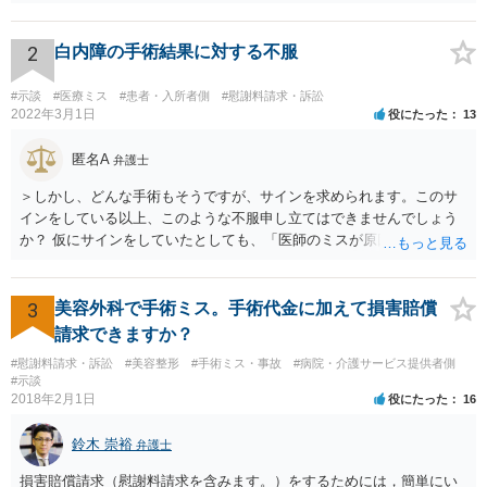
2
白内障の手術結果に対する不服
#示談
#医療ミス
#患者・入所者側
#慰謝料請求・訴訟
2022年3月1日
役にたった
13
匿名A
弁護士
＞しかし、どんな手術もそうですが、サインを求められます。このサ
インをしている以上、このような不服申し立てはできませんでしょう
か？ 仮にサインをしていたとしても、「医師のミスが原因で老眼がひ
どくなったといえるような場合」や「白内障の手術の合併症として老
眼が悪化することがあるにもかかわらず、全く説明されなかったよう
な場合」には、請求することは可能です。
3
美容外科で手術ミス。手術代金に加えて損害賠償
請求できますか？
#慰謝料請求・訴訟
#美容整形
#手術ミス・事故
#病院・介護サービス提供者側
#示談
2018年2月1日
役にたった
16
鈴木 崇裕
弁護士
損害賠償請求（慰謝料請求を含みます。）をするためには，簡単にい