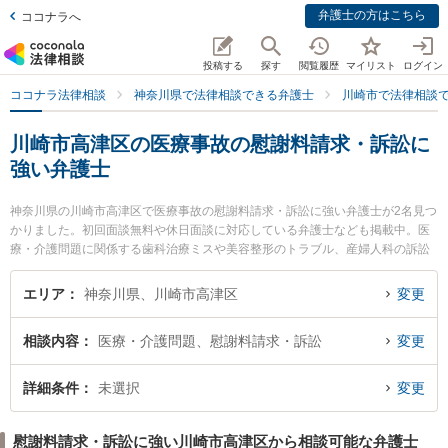
弁護士の方はこちら
ココナラへ
投稿する
探す
閲覧履歴
マイリスト
ログイン
ココナラ法律相談
神奈川県で法律相談できる弁護士
川崎市で法律相談
川崎市高津区の医療事故の慰謝料請求・訴訟に
強い弁護士
神奈川県の川崎市高津区で医療事故の慰謝料請求・訴訟に強い弁護士が2名見つ
かりました。初回面談無料や休日面談に対応している弁護士なども掲載中。医
療・介護問題に関係する歯科治療ミスや美容整形のトラブル、産婦人科の訴訟
等の細かな分野での絞り込み検索もでき便利です。特に溝の口吉田法律事務所
の吉田 誠弁護士や溝の口総合法律事務所の松岡 宏祐弁護士のプロフィール情報
エリア
神奈川県、川崎市高津区
変更
や弁護士費用、強みなどが注目されています。『川崎市高津区で土日や夜間に
発生した医療事故の慰謝料請求・訴訟のトラブルを今すぐに弁護士に相談した
相談内容
医療・介護問題、慰謝料請求・訴訟
変更
い』『医療事故の慰謝料請求・訴訟のトラブル解決の実績豊富な近くの弁護士
を検索したい』『初回相談無料で医療事故の慰謝料請求・訴訟を法律相談でき
る川崎市高津区内の弁護士に相談予約したい』などでお困りの相談者さんにお
詳細条件
未選択
変更
すすめです。
慰謝料請求・訴訟に強い川崎市高津区から相談可能な弁護士