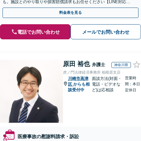
も。施設とのやり取りや損害賠償請求もお任せください【LINE対応
可】【夜間・休日面談可】【関東エリア対応】
料金表を見る
電話でお問い合わせ
メールでお問い合わせ
原田 裕也
弁護士
神奈川県
虎ノ門法律経済事務所 相模原支店
営業時
川崎市高津
面談方法(対面・
区
からも相
電話・ビデオな
間：本日
談受付中
ど)は応相談
定休日
医療事故の慰謝料請求・訴訟