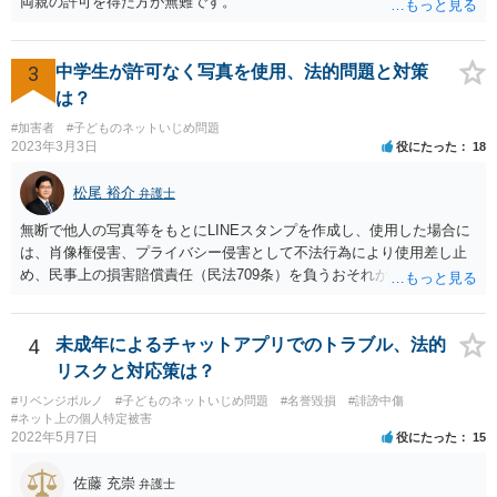
両親の許可を得た方が無難です。
3
中学生が許可なく写真を使用、法的問題と対策
は？
#加害者
#子どものネットいじめ問題
2023年3月3日
役にたった
18
松尾 裕介
弁護士
無断で他人の写真等をもとにLINEスタンプを作成し、使用した場合に
は、肖像権侵害、プライバシー侵害として不法行為により使用差し止
め、民事上の損害賠償責任（民法709条）を負うおそれがあります。
また、LINEスタンプの内容や使用方法によっては、名誉毀損罪、侮
辱罪などの刑事責任を追及されるおそれもあると考えられます。
4
未成年によるチャットアプリでのトラブル、法的
リスクと対応策は？
#リベンジポルノ
#子どものネットいじめ問題
#名誉毀損
#誹謗中傷
#ネット上の個人特定被害
2022年5月7日
役にたった
15
佐藤 充崇
弁護士