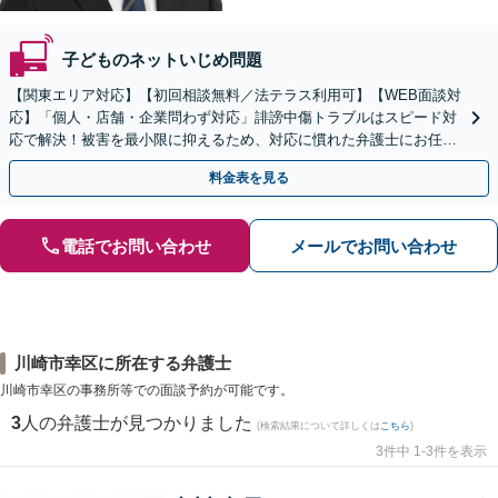
子どものネットいじめ問題
【関東エリア対応】【初回相談無料／法テラス利用可】【WEB面談対
応】「個人・店舗・企業問わず対応」誹謗中傷トラブルはスピード対
応で解決！被害を最小限に抑えるため、対応に慣れた弁護士にお任せ
ください「加害者側のご相談も」【休日・夜間相談可】
料金表を見る
電話でお問い合わせ
メールでお問い合わせ
川崎市幸区に所在する弁護士
川崎市幸区の事務所等での面談予約が可能です。
3
人の弁護士が見つかりました
(検索結果について詳しくは
こちら
)
3件中 1-3件を表示