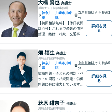
ブルに対応可能。【明確な料
大橋 賢也
弁護士
金体系】法律トラブルでお悩
川崎エスト法律事務所
みの方は、お気軽にご相談く
京急川崎駅
から徒歩3
神奈川
川崎市川崎
|
ださい。
県
区
分
【初回相談無料】【休日夜間
詳細を見
対応可】これまで多数の債務
る
整理、離婚・相続、交通事
故、消費者被害、刑事事件等
を扱ってきました。また、破
産管財人や成年後見人等、裁
畑 福生
弁護士
判所から依頼を受ける事件も
川崎合同法律事務所
多数経験しています。1人で悩
京急川崎駅
から徒歩5
神奈川
川崎市川崎
|
まずに、是非ご相談くださ
県
区
分
い。
離婚問題・子どもの問題・ペ
詳細を見
ットの問題・相続問題・労働
る
問題に特に注力しています。
お困りの際、お気軽にご相談
ください。
萩原 緋奈子
弁護士
川崎合同法律事務所