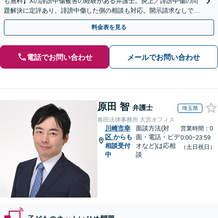
も無料】Xの誹謗中傷被害の経験がある弁護士。炎上／誹謗中傷の問
題解決に定評あり。誹謗中傷した側の相談も対応。開示請求なしで本
人の特定ができる場合もあり。
料金表を見る
電話でお問い合わせ
メールでお問い合わせ
原田 智
弁護士
埼玉県
春田法律事務所 大宮オフィス
川崎市幸
面談方法(対
営業時間：0
区
からも
面・電話・ビデ
0:00~23:59
相談受付
オなど)は応相
（土日祝日）
中
談