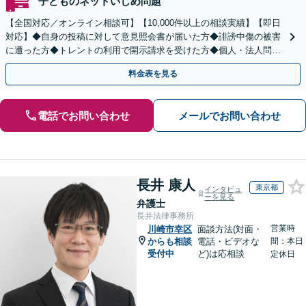
子どものネットいじめ問題
【全国対応／オンライン相談可】【10,000件以上の相談実績】【即日
対応】◆自身の投稿に対して意見照会書が届いた方◆誹謗中傷の被害
に遭った方◆トレントの利用で開示請求を受けた方◆個人・法人問わ
ず対応◎【来所不要／LINE相談可】
料金表を見る
電話でお問い合わせ
メールでお問い合わせ
長井 康人
東京都
インタビュ
ーを見る
弁護士
長井法律事務所
営業時
川崎市幸区
面談方法(対面・
からも相談
電話・ビデオな
間：本日
受付中
ど)は応相談
定休日