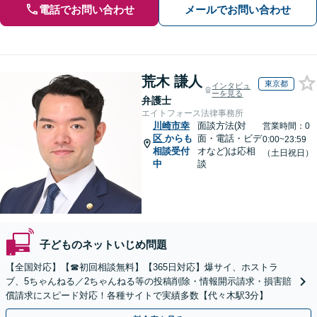
電話でお問い合わせ
メールでお問い合わせ
荒木 謙人
東京都
インタビュ
ーを見る
弁護士
エイトフォース法律事務所
川崎市幸
面談方法(対
営業時間：0
区
からも
面・電話・ビデ
0:00~23:59
相談受付
オなど)は応相
（土日祝日）
中
談
子どものネットいじめ問題
【全国対応】【☎︎初回相談無料】【365日対応】爆サイ、ホストラ
ブ、5ちゃんねる／2ちゃんねる等の投稿削除・情報開示請求・損害賠
償請求にスピード対応！各種サイトで実績多数【代々木駅3分】