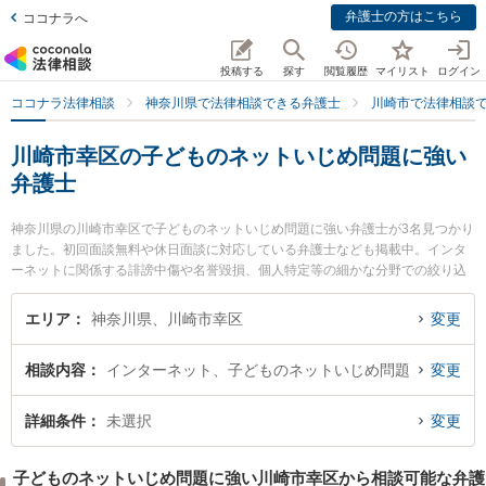
弁護士の方はこちら
ココナラへ
投稿する
探す
閲覧履歴
マイリスト
ログイン
ココナラ法律相談
神奈川県で法律相談できる弁護士
川崎市で法律相談
川崎市幸区の子どものネットいじめ問題に強い
弁護士
神奈川県の川崎市幸区で子どものネットいじめ問題に強い弁護士が3名見つかり
ました。初回面談無料や休日面談に対応している弁護士なども掲載中。インタ
ーネットに関係する誹謗中傷や名誉毀損、個人特定等の細かな分野での絞り込
み検索もでき便利です。特に恵富総合法律事務所の小川 文子弁護士や佐藤恵太
法律事務所の佐藤 恵太弁護士、大川雄矢法律事務所の大川 雄矢弁護士のプロフ
エリア
神奈川県、川崎市幸区
変更
ィール情報や弁護士費用、強みなどが注目されています。『川崎市幸区で土日
や夜間に発生した子どものネットいじめ問題のトラブルを今すぐに弁護士に相
相談内容
インターネット、子どものネットいじめ問題
変更
談したい』『子どものネットいじめ問題のトラブル解決の実績豊富な近くの弁
護士を検索したい』『初回相談無料で子どものネットいじめ問題を法律相談で
きる川崎市幸区内の弁護士に相談予約したい』などでお困りの相談者さんにお
詳細条件
未選択
変更
すすめです。
子どものネットいじめ問題に強い川崎市幸区から相談可能な弁護