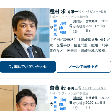
種村 求
弁護士
インタビューを見る
川崎パシフィック法律事務所
神
川崎駅
営業時間：09:00~
川崎
奈
20:00（土日祝
から徒歩
市川
|
川
日）
1分
崎区
県
【初回相談無料】【川崎駅徒歩1分】相
続・交通事故・借金問題・離婚・刑事
事件など、神奈川・川崎地域の皆様の
法律問題を解決すべく、親身になって
取り組みます。クチコミ・リピーター
電話でお問い合わせ
メールで面談予約
の方も多数。お気軽にお問い合わせ下
さい。
齋藤 毅
弁護士
インタビューを見る
川崎パシフィック法律事務所
神
川崎駅
営業時間：09:00~
川崎
奈
20:00（土日祝
から徒歩
市川
|
川
日）
1分
崎区