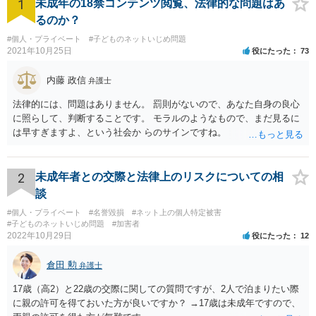
1
未成年の18禁コンテンツ閲覧、法律的な問題はあ
るのか？
#個人・プライベート
#子どものネットいじめ問題
2021年10月25日
役にたった
73
内藤 政信
弁護士
法律的には、問題はありません。 罰則がないので、あなた自身の良心
に照らして、判断することです。 モラルのようなもので、まだ見るに
は早すぎますよ、という社会か らのサインですね。
2
未成年者との交際と法律上のリスクについての相
談
#個人・プライベート
#名誉毀損
#ネット上の個人特定被害
#子どものネットいじめ問題
#加害者
2022年10月29日
役にたった
12
倉田 勲
弁護士
17歳（高2）と22歳の交際に関しての質問ですが、2人で泊まりたい際
に親の許可を得ておいた方が良いですか？ →17歳は未成年ですので、