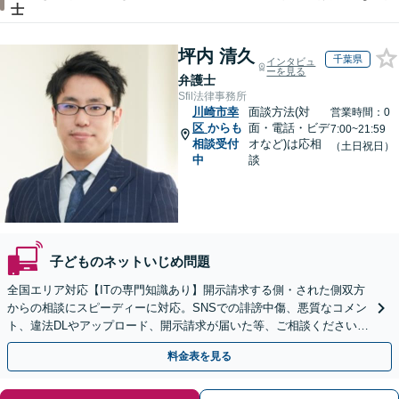
士
坪内 清久
千葉県
インタビュ
ーを見る
弁護士
Sfil法律事務所
川崎市幸
面談方法(対
営業時間：0
区
からも
面・電話・ビデ
7:00~21:59
相談受付
オなど)は応相
（土日祝日）
中
談
子どものネットいじめ問題
全国エリア対応【ITの専門知識あり】開示請求する側・された側双方
からの相談にスピーディーに対応。SNSでの誹謗中傷、悪質なコメン
ト、違法DLやアップロード、開示請求が届いた等、ご相談ください
【WEB面談OK&解決実績豊富】【千葉中央駅4分】
料金表を見る