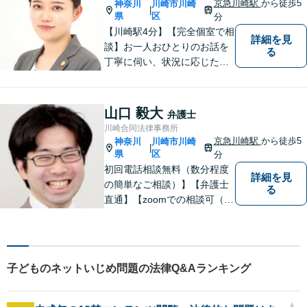
京急川崎駅
から徒歩5
神奈川
川崎市川崎
|
県
区
分
【川崎駅4分】【完全個室で相
詳細を見
談】お一人おひとりのお話を
る
丁寧に伺い、状況に応じた解
決策を分かりやすくご提案し
ます。 環境やお金のことで、
これからの人生を諦めなくて
山口 毅大
弁護士
済むよう、精一杯お手伝いさ
川崎合同法律事務所
せていただきます。【休日・
京急川崎駅
から徒歩5
神奈川
川崎市川崎
|
夜間面談可】
県
区
分
初回電話相談無料（数分程度
詳細を見
の簡単なご相談）】【弁護士
る
直通】【zoomでの相談可（有
料）】【夜間，休日，年末年
始相談可】市民に寄り添った
「街医者」のような弁護士
子どものネットいじめ問題の法律Q&Aランキング