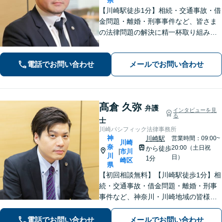
県
【川崎駅徒歩1分】相続・交通事故・借
金問題・離婚・刑事事件など、皆さま
の法律問題の解決に精一杯取り組みま
す。持ち前のバイタリティとフットワ
ークの軽さに自信あり。費用の負担を
電話でお問い合わせ
メールでお問い合わせ
最小限にするよう努めています。【地
元密着】クチコミ・リピーター多数。
髙倉 久弥
弁護
インタビューを見
る
士
川崎パシフィック法律事務所
神
川崎駅
営業時間：09:00~
川崎
奈
20:00（土日祝
から徒歩
市川
|
川
日）
1分
崎区
県
【初回相談無料】【川崎駅徒歩1分】相
続・交通事故・借金問題・離婚・刑事
事件など、神奈川・川崎地域の皆様の
法律問題を解決すべく、親身になって
取り組みます。クチコミ・リピーター
電話でお問い合わせ
メールでお問い合わせ