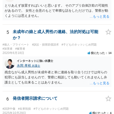
とりあえず放置すればいいと思います。 そのアプリ自体詐欺の可能性
があるので。 女性と合意のもとで卑猥な話をしただけでは、警察が動
くようには思えません。
5
未成年の娘と成人男性の連絡、法的対処は可能
か？
#個人・プライベート
#訴訟・損害賠償請求
#子どものネットいじめ問題
#加害者
#被害者
2020年6月18日
役にたった
14
インターネットに強い弁護士
永岡 孝裕
弁護士
残念ながら成人男性が未成年者と単に連絡を取り合うだけでは何らの
犯罪にも該当しませんので、警察に相談しても動いてくれませんし弁
護士としても出来ることはありません。
6
発信者開示請求について
#誹謗中傷
#名誉毀損
#子どものネットいじめ問題
2025年10月29日
役にたった
4