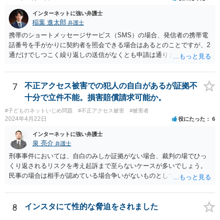
インターネットに強い弁護士
稲葉 進太郎
弁護士
携帯のショートメッセージサービス（SMS）の場合、発信者の携帯電
話番号を手がかりに契約者を照会できる場合はあるとのことですが、2
通だけでしつこく繰り返しの送信がなくとも申請は通りますか？ →内
容によっては、弁護士会照会により、相手方を特定できる可能性があ
るでしょう。 また内容が過激でなくても、弁護士さんに依頼できます
か？ →過激かどうかではなく、権利侵害がある場合、弁護士が依頼に
7
不正アクセス被害での犯人の自白があるが証拠不
応じるでしょう。個々の弁護士が具体的内容を伺って決めることとな
十分で立件不能。損害賠償請求可能か。
ります。 私の親が浮気してるって聞いたというメールがきて、そのあ
#子どものネットいじめ問題
#不正アクセス被害
#被害者
とに間違ったという内容です。 これは名誉毀損やプライバシーに触り
2024年4月22日
役にたった
6
ますかか？ →まず、１対１でSMSが送信されたという状況であれば、
公然性という要件を欠き、名誉毀損とならないでしょう。また、「私
インターネットに強い弁護士
の親が浮気してるって聞いた」「間違った」というメールが送信され
泉 亮介
弁護士
た状況は、プライバシー権侵害とはならないでしょう。
刑事事件においては、自白のみしか証拠がない場合、裁判の場でひっ
くり返されるリスクを考え起訴まで至らないケースが多いでしょう。
民事の場合は相手が認めている場合争いがないものとして請求が認め
られる可能性はありますが、上記のリスクは同様にあるかと思われま
す。
8
インスタにて性的な脅迫をされました