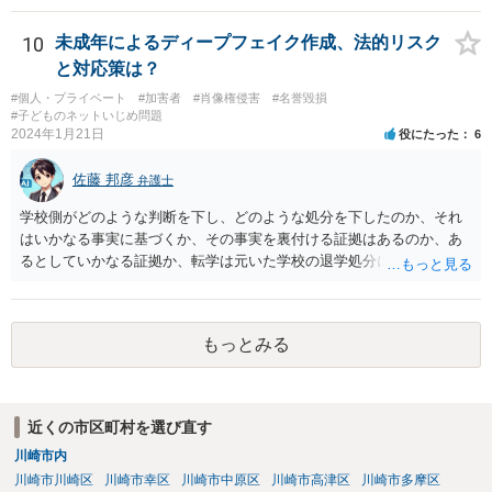
為性の問題、そしてそれを認識していたかという故意の問題もあり、
現実的に殺人とされる可能性はほぼ考えられないように思います。自
10
未成年によるディープフェイク作成、法的リスク
殺教唆もあり得なくはないですが、直接的かつ執拗な態様でないと、
と対応策は？
やはり実行行為性とか因果関係とかが認められづらいように思いま
#個人・プライベート
#加害者
#肖像権侵害
#名誉毀損
す。
#子どものネットいじめ問題
2024年1月21日
役にたった
6
佐藤 邦彦
弁護士
学校側がどのような判断を下し、どのような処分を下したのか、それ
はいかなる事実に基づくか、その事実を裏付ける証拠はあるのか、あ
るとしていかなる証拠か、転学は元いた学校の退学処分によるものな
のか、それとも質問者様の自主退学という形をとっているのか、元い
た学校は公立か私立か、など詳細がわからなければ何とも言えませ
ん。 また、ここに書かれている事情だけでは詳細を把握するにも限界
もっとみる
がありますし、被害者側がどのような主張を警察にされているのかも
わかりませんので、何ともいえません。 事態がそこまで深刻化してい
るというのであれば、速やかに弁護士に正式にご依頼いただくべきで
ある旨、保護者の方にお伝えするのがよいかと思います。。
近くの市区町村を選び直す
川崎市内
川崎市川崎区
川崎市幸区
川崎市中原区
川崎市高津区
川崎市多摩区