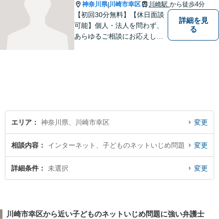
神奈川県
川崎市幸区
川崎駅
から徒歩4分
|
【初回30分無料】【休日面談
詳細を見
可能】個人・法人を問わず、
る
あらゆるご相談にお応えしま
す。持ち前の明るさと元気の
良さで、ひとつひとつの案件
に対して誠実に対応いたしま
すので、まずはご相談くださ
い。。【JR京浜東北線「川崎
駅」⻄⼝3分】
エリア
神奈川県、川崎市幸区
変更
相談内容
インターネット、子どものネットいじめ問題
変更
詳細条件
未選択
変更
川崎市幸区から近い子どものネットいじめ問題に強い弁護士