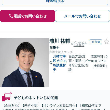
料金表を見る
電話でお問い合わせ
メールでお問い合わせ
浦川 祐輔
東京都
インタビュ
ーを見る
弁護士
弁護士法人エッグ
川崎市幸
面談方法(対
営業時間：0
区
からも
面・電話・ビデ
0:00~23:59
相談受付
オなど)は応相
（土日祝日）
中
談
子どものネットいじめ問題
【全国対応】【来所不要】【オンライン相談に特化】【相談は何度で