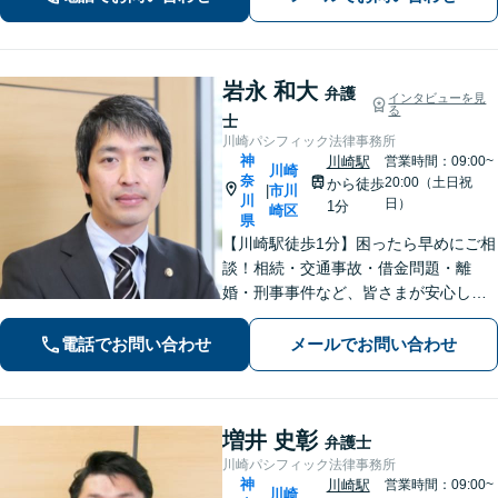
の方も多数。お気軽にお問い合わせ下
さい。
岩永 和大
弁護
インタビューを見
る
士
川崎パシフィック法律事務所
神
川崎駅
営業時間：09:00~
川崎
奈
20:00（土日祝
から徒歩
市川
|
川
日）
1分
崎区
県
【川崎駅徒歩1分】困ったら早めにご相
談！相続・交通事故・借金問題・離
婚・刑事事件など、皆さまが安心して
暮らせるように問題解決に尽力しま
す。【地元密着】クチコミ・リピータ
電話でお問い合わせ
メールでお問い合わせ
ーの方も多数。「こんなことで」と思
わずにお気軽にお問い合わせ下さい。
増井 史彰
弁護士
川崎パシフィック法律事務所
神
川崎駅
営業時間：09:00~
川崎