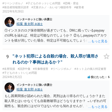
#リベンジポルノ
#子どものネットいじめ問題
#恐喝・脅迫
#発信者情報開示請求
#児童ポルノ・わいせつ物頒布等
#被害者
2022年9月28日
インターネットに強い弁護士
稲葉 進太郎
弁護士
①インスタのログ保存期間が過ぎていても、DMに残っているpaypay
のURLを辿れば、特定は可能なのでしょうか？ ②もしpaypayのアカウ
ントを彼が消していた場合、特定は不可能なんでしょうか？ →少なく
とも弁護士には困難でしょう。警察等、捜査機関に対し、恐喝事件と
して被害申述し、捜査してもらうことができれば、特定してもらえる
可能性はあるでしょう。もっとも、相談者様がDMのやり取りについて
9
"ネット犯罪による自殺の場合、殺人罪が適用さ
保存していなければ、捜査の取っ掛かりがなく、捜査してもらえない
れるのか？事例はあるか？"
可能性があるでしょう。
#名誉毀損
#誹謗中傷
#肖像権侵害
#リベンジポルノ
#ネット上の個人特定被害
#子どものネットいじめ問題
2024年2月2日
役にたった
5
インターネットに強い弁護士
稲葉 進太郎
弁護士
もし因果関係が認められた場合、死刑はあり得るのでしょうか？また
殺人罪とはいかなくても自殺教唆罪はどうなりますか？ →いずれの可
能性も、観念的にはゼロではないのかも知れませんが、そもそもネッ
ト上で書き込むことが人を死に至らしめる危険があるかという実行行