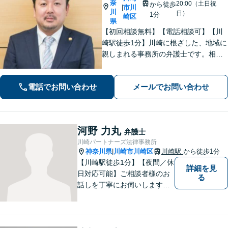
奈
20:00（土日祝
から徒歩
市川
|
川
日）
1分
崎区
県
【初回相談無料】【電話相談可】【川
崎駅徒歩1分】川崎に根ざした、地域に
親しまれる事務所の弁護士です。相
続・交通事故・借金問題など親身にな
って対応致します。クチコミ・リピー
電話でお問い合わせ
メールでお問い合わせ
ターの方多数。お気軽にご相談くださ
い。
河野 力丸
弁護士
川崎パートナーズ法律事務所
神奈川県
川崎市川崎区
川崎駅
から徒歩1分
|
【川崎駅徒歩1分】【夜間／休
詳細を見
日対応可能】ご相談者様のお
る
話しを丁寧にお伺いします。
離婚問題／相続問題／交通事
故／借金問題／インターネッ
ト問題など、幅広い法律トラ