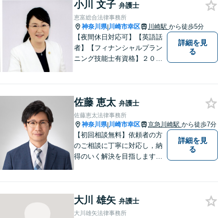
小川 文子
弁護士
恵富総合法律事務所
神奈川県
川崎市幸区
川崎駅
から徒歩5分
|
【夜間休日対応可】【英語話
詳細を見
者】【フィナンシャルプラン
る
ニング技能士有資格】２０年
以上の事業所勤務経験があり
ます。中小企業診断士、証券
アナリスト検定会員も保有し
佐藤 恵太
ております。
弁護士
佐藤恵太法律事務所
神奈川県
川崎市幸区
京急川崎駅
から徒歩7分
|
【初回相談無料】依頼者の方
詳細を見
のご相談に丁寧に対応し，納
る
得のいく解決を目指します。
まずはお気軽にご相談くださ
い。
大川 雄矢
弁護士
大川雄矢法律事務所