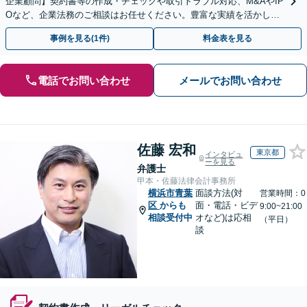
企業顧問】契約書等の作成・チェックや取引トラブル対応、M&AやIP
Oなど、企業法務のご相談はお任せください。豊富な実績を活かし的
確に対応を進めてまいります。
事例を見る(1件)
料金表を見る
電話でお問い合わせ
メールでお問い合わせ
佐藤 宏和
東京都
インタビュ
ーを見る
弁護士
甲本・佐藤法律会計事務所
横浜市青葉
面談方法(対
営業時間：0
区
からも
面・電話・ビデ
9:00~21:00
相談受付中
オなど)は応相
（平日）
談