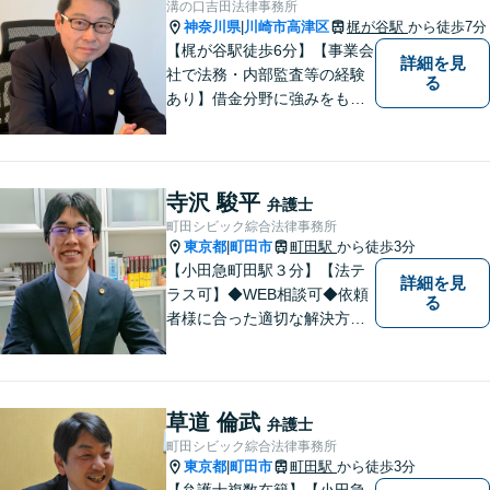
溝の口吉田法律事務所
不動産に関わる紛争その他の
神奈川県
川崎市高津区
梶が谷駅
から徒歩7分
|
個人法務まで幅広い分野の対
【梶が谷駅徒歩6分】【事業会
詳細を見
応が可能です。
社で法務・内部監査等の経験
る
あり】借金分野に強みをも
ち、幅広い分野に対応する弁
護士。敷居の低い法律事務所
を目指し、相談しやすい環境
作りに尽力しています。【初
寺沢 駿平
弁護士
回無料相談】【東京・神奈川
町田シビック綜合法律事務所
エリア】
東京都
町田市
町田駅
から徒歩3分
|
【小田急町田駅３分】【法テ
詳細を見
ラス可】◆WEB相談可◆依頼
る
者様に合った適切な解決方法
を考え、解決へと導いてまい
ります。丁寧な対応を心がけ
ますので、ぜひ一度ご相談く
ださい。
草道 倫武
弁護士
町田シビック綜合法律事務所
東京都
町田市
町田駅
から徒歩3分
|
【弁護士複数在籍】【小田急