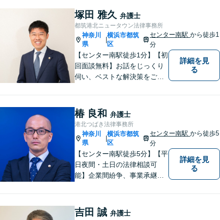
塚田 雅久
弁護士
都筑港北ニュータウン法律事務所
センター南駅
から徒歩1
神奈川
横浜市都筑
|
県
区
分
【センター南駅徒歩1分】【初
詳細を見
回面談無料】お話をじっくり
る
伺い、ベストな解決策をご一
緒に考えさせていただきま
す。【夜間／休日対応可能】
難解な用語は極力用いずに平
椿 良和
弁護士
易かつ具体的な説明を心がけ
港北つばき法律事務所
ていますので、まずは一度お
センター南駅
から徒歩5
神奈川
横浜市都筑
|
気軽にご相談頂ければと思い
県
区
分
ます。
【センター南駅徒歩5分】【平
詳細を見
日夜間・土日の法律相談可
る
能】企業間紛争、事業承継・
後継者問題その他の企業法務
から、インターネットによる
中傷・プライバシー・著作権
吉田 誠
弁護士
被害、いじめ、離婚・相続、