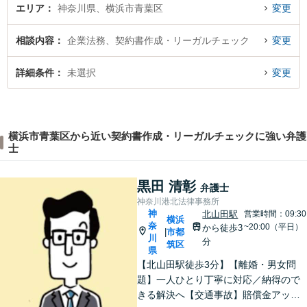
エリア
神奈川県、横浜市青葉区
変更
相談内容
企業法務、契約書作成・リーガルチェック
変更
詳細条件
未選択
変更
横浜市青葉区から近い契約書作成・リーガルチェックに強い弁護
士
黒田 清彰
弁護士
神奈川港北法律事務所
神
北山田駅
営業時間：09:30
横浜
奈
~20:00（平日）
から徒歩3
市都
|
川
分
筑区
県
【北山田駅徒歩3分】【離婚・男女問
題】一人ひとり丁寧に対応／納得ので
きる解決へ【交通事故】賠償金アップ