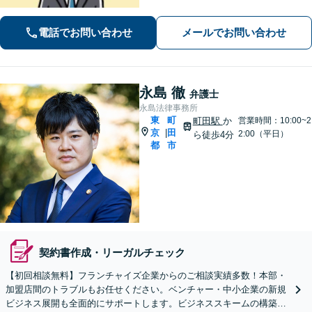
などに努めます。保険会社との交渉や
手続きはお任せ【借金・債務整理】手
電話でお問い合わせ
メールでお問い合わせ
続きはもちろん、再発防止策や今後の
生活のフォローも行います。
永島 徹
弁護士
永島法律事務所
東
町
町田駅
か
営業時間：10:00~2
京
田
|
2:00（平日）
ら徒歩4分
都
市
契約書作成・リーガルチェック
【初回相談無料】フランチャイズ企業からのご相談実績多数！本部・
加盟店間のトラブルもお任せください。ベンチャー・中小企業の新規
ビジネス展開も全面的にサポートします。ビジネススキームの構築支