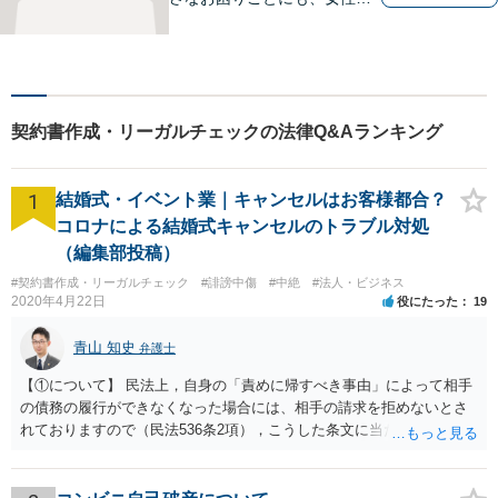
護士がじっくりカウンセリン
グを行ないます。まずはお気
軽にご相談ください。
契約書作成・リーガルチェックの法律Q&Aランキング
1
結婚式・イベント業｜キャンセルはお客様都合？
コロナによる結婚式キャンセルのトラブル対処
（編集部投稿）
#契約書作成・リーガルチェック
#誹謗中傷
#中絶
#法人・ビジネス
2020年4月22日
役にたった
19
青山 知史
弁護士
【①について】 民法上，自身の「責めに帰すべき事由」によって相手
の債務の履行ができなくなった場合には、相手の請求を拒めないとさ
れておりますので（民法536条2項），こうした条文に当たるかが問題
となります。 まず形式的には，条文に当たる可能性は考えられます。
現在の各宣言や要請は，強制力のあるものではなく，震災等で対象施
設が滅失してしまった場合と異なり，挙式等自体が物理的に不可能に