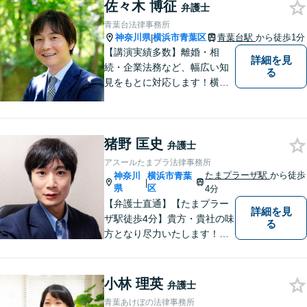
佐々木 博征
弁護士
青葉台法律事務所
神奈川県
横浜市青葉区
青葉台駅
から徒歩1分
|
【講演実績多数】離婚・相
詳細を見
続・企業法務など、幅広い知
る
見をもとに対応します！横
浜・川崎・町田等からもアク
セスが良い地域密着型の事務
所です【破産管財人経験あ
猪野 匡史
り】負債総額数億円の倒産申
弁護士
立ての実績あり【完全個室】
アスールたまプラ法律事務所
【青葉台駅1分】【複数弁護士
たまプラーザ駅
から徒歩
神奈川
横浜市青葉
|
在籍】
県
区
4分
【弁護士直通】【たまプラー
詳細を見
ザ駅徒歩4分】貴方・貴社の味
る
方となり尽力いたします！当
日相談ができる場合もありま
すのでまずはお気軽にご相談
ください。
小林 理英
弁護士
青葉あけぼの法律事務所