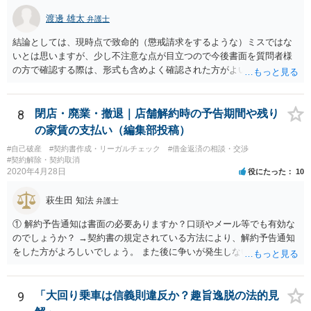
渡邊 雄太
弁護士
結論としては、現時点で致命的（懲戒請求をするような）ミスではな
いとは思いますが、少し不注意な点が目立つので今後書面を質問者様
の方で確認する際は、形式も含めよく確認された方がよいと思われま
す。 以下一つずつ回答させていただきます。 ①脱字部分を手書きで修
正 →のぞましくはないですが、時たまあるものと存じます。 通常は、
弁護士が起案 Ⅰ依頼者に内容の確認 Ⅱ弁護士が誤字脱字等を確認 Ⅲ
8
閉店・廃業・撤退｜店舗解約時の予告期間や残り
念のため事務員が確認 Ⅳ提出 の流れになりますので、どこかの段階で
の家賃の支払い（編集部投稿）
気が付くことが多いです。仮処分等緊急性が高い案件では提出時に裁
#自己破産
#契約書作成・リーガルチェック
#借金返済の相談・交渉
判所窓口で修正して受理してもらうということはありますので、その
#契約解除・契約取消
場合は責められない部分もあるかと思います。 ②証拠である薬品名を
2020年4月28日
役にたった
10
間違っている →こちらは①のⅠかⅡの段階で修正しておくべきでしょ
うね。よくわからないならば弁護士としては依頼者にこちらの薬品で
萩生田 知法
弁護士
よいですかと聞くべきではあると思います。他のミスに比してこれは
内容に関するミスなので、今後はよく確認いただいた方がよいと思い
① 解約予告通知は書面の必要ありますか？口頭やメール等でも有効な
ます。 ③証拠のナンバーが入らないまま甲号証のハンコが押されたま
のでしょうか？ →契約書の規定されている方法により、解約予告通知
まになっている →形式ミスですね。不注意ですが、訴訟の勝敗に直結
をした方がよろしいでしょう。 また後に争いが発生しないよう、証拠
するわけではないものと思います。 ④当方原告が作成したスクリーン
を残すという趣旨で口頭は控えた方がよろしいです。 ② 手元資金の用
ショットの証拠が縦長や横長に印刷され、文字が間延びしている(読め
意が難しい場合、入居時に発生した保証金・敷金と、残りの賃料を相
ないことはない) →こちらも③と同様であると思います。 以上のとお
殺することは可能でしょうか？ →基本的には、滞納賃料との相殺は可
9
「大回り乗車は信義則違反か？趣旨逸脱の法的見
り、①～④も訴訟の勝敗に直結するものではないと思われますので、
能です。 もっとも、敷金及び保証金について、解約時に償却する旨の