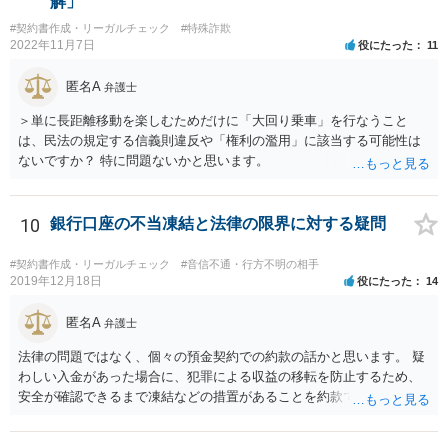
解」
致命的なミスではないと思います。 もっとも、形式面も仕事の完成物
条項があるかは調査したほうがいいでしょう。償却の条項がある場合
#契約書作成・リーガルチェック
#特殊詐欺
として当然確認すべきでありますので、今後は気を付けるように弁護
には、相殺が困難となる場合があります。 ③ 保証金返還等を考慮して
2022年11月7日
役にたった
11
士にお伝えいただいてもよいと思います。
も手元資金が、残りの賃料や原状回復費、その他買掛金などの必要経
費に満たない場合、一般的にはどんな解決方法の選択肢があります
匿名A
弁護士
か？ →損害の拡大を防ぐため、明渡しは速やかに行うべきです。オー
ナーとの関係では、あくまでも、お願いベースで、債務減額や分割支
＞単に長距離移動を楽しむためだけに「大回り乗車」を行なうこと
払いをお願いすることになるでしょう。
は、民法の規定する信義則違反や「権利の濫用」に該当する可能性は
ないですか？ 特に問題ないかと思います。
10
銀行口座の不当凍結と法律の限界に対する疑問
#契約書作成・リーガルチェック
#音信不通・行方不明の相手
2019年12月18日
役にたった
14
匿名A
弁護士
法律の問題ではなく、個々の預金契約での約款の話かと思います。 疑
わしい入金があった場合に、犯罪による収益の移転を防止するため、
安全が確認できるまで凍結などの措置があることを約款で定めている
のではないかと考えられます。もし約款があるなら、これに同意して
口座を開設している以上、応じざるを得ません。 銀行に根拠を確認し