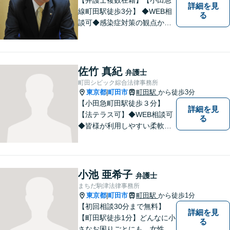
詳細を見
線町田駅徒歩3分】 ◆WEB相
る
談可◆感染症対策の観点から
当面の間、WEB相談も行いま
す。
佐竹 真紀
弁護士
町田シビック綜合法律事務所
東京都
町田市
町田駅
から徒歩3分
|
【小田急町田駅徒歩３分】
詳細を見
【法テラス可】◆WEB相談可
る
◆皆様が利用しやすい柔軟な
相談体制を整えております。
離婚／交通事故／相続など、
あらゆる問題に対応可能で
す。まずはお気軽ご相談くだ
小池 亜希子
弁護士
さい。
まちだ駒津法律事務所
東京都
町田市
町田駅
から徒歩1分
|
【初回相談30分まで無料】
詳細を見
【町田駅徒歩1分】どんなに小
る
さなお困りごとにも、女性弁