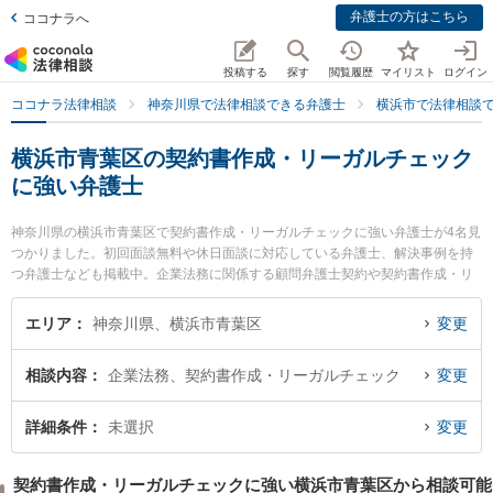
弁護士の方はこちら
ココナラへ
投稿する
探す
閲覧履歴
マイリスト
ログイン
ココナラ法律相談
神奈川県で法律相談できる弁護士
横浜市で法律相談
横浜市青葉区の契約書作成・リーガルチェック
に強い弁護士
神奈川県の横浜市青葉区で契約書作成・リーガルチェックに強い弁護士が4名見
つかりました。初回面談無料や休日面談に対応している弁護士、解決事例を持
つ弁護士なども掲載中。企業法務に関係する顧問弁護士契約や契約書作成・リ
ーガルチェック、雇用契約書・就業規則作成等の細かな分野での絞り込み検索
もでき便利です。特に青葉台法律事務所の佐々木 博征弁護士やアスールたまプ
エリア
神奈川県、横浜市青葉区
変更
ラ法律事務所の猪野 匡史弁護士、青葉あけぼの法律事務所の小林 理英弁護士の
プロフィール情報や弁護士費用、強みなどが注目されています。『横浜市青葉
相談内容
企業法務、契約書作成・リーガルチェック
変更
区で土日や夜間に発生した契約書作成・リーガルチェックのトラブルを今すぐ
に弁護士に相談したい』『契約書作成・リーガルチェックのトラブル解決の実
績豊富な近くの弁護士を検索したい』『初回相談無料で契約書作成・リーガル
詳細条件
未選択
変更
チェックを法律相談できる横浜市青葉区内の弁護士に相談予約したい』などで
お困りの相談者さんにおすすめです。
契約書作成・リーガルチェックに強い横浜市青葉区から相談可能