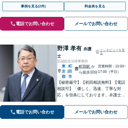
援も！【夜間・休日相談可能】【完全個室】【町田駅4分】
事例を見る(2件)
料金表を見る
電話でお問い合わせ
メールでお問い合わせ
野澤 孝有
弁護
インタビューを見
る
士
至誠総合法律事務所
東
町
町田駅
か
営業時間：10:00~
京
田
|
17:00（平日）
ら徒歩10分
都
市
【秘密厳守】【初回相談無料】【電話
相談可】「優しく、迅速、丁寧な対
応」を信条にしております。弁護士に
相談するには勇気の要ることですが、
少しの勇気を出して、お気軽にご相談
電話でお問い合わせ
メールでお問い合わせ
ください。【休日・夜間面談可】