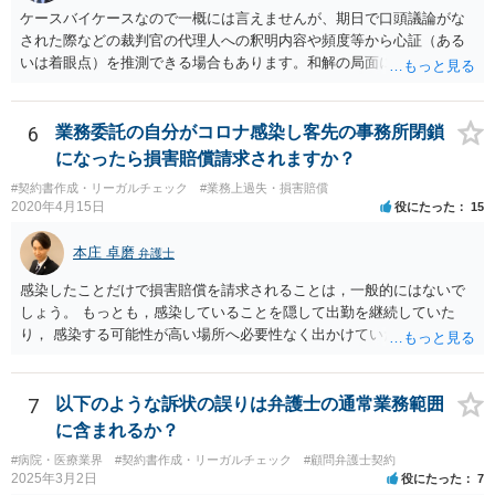
ケースバイケースなので一概には言えませんが、期日で口頭議論がな
された際などの裁判官の代理人への釈明内容や頻度等から心証（ある
いは着眼点）を推測できる場合もあります。和解の局面になり、代理
人がそれぞれ交代で裁判官と話をする場合にはおおよその心証が示さ
れることもあります。
6
業務委託の自分がコロナ感染し客先の事務所閉鎖
になったら損害賠償請求されますか？
#契約書作成・リーガルチェック
#業務上過失・損害賠償
2020年4月15日
役にたった
15
本庄 卓磨
弁護士
感染したことだけで損害賠償を請求されることは，一般的にはないで
しょう。 もっとも，感染していることを隠して出勤を継続していた
り， 感染する可能性が高い場所へ必要性なく出かけていたりした場合
など， 感染者の責任が大きいといえる場合には，損害賠償を請求され
るリスクがあり得ると思います。 もし事業所閉鎖になった場合には損
害が大きくなりますので，注意が必要ですね。
7
以下のような訴状の誤りは弁護士の通常業務範囲
に含まれるか？
#病院・医療業界
#契約書作成・リーガルチェック
#顧問弁護士契約
2025年3月2日
役にたった
7