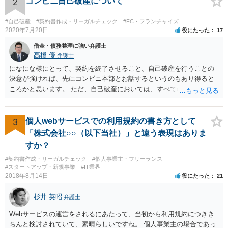
2
コンビニ自己破産について
なったとまではいえないかと思われます。こうした中で，顧客の判断
でキャンセルを申し出たとすれば，形式的には顧客側に帰責性があっ
#自己破産
#契約書作成・リーガルチェック
#FC・フランチャイズ
たといえる可能性は考えられます。 一方で，実質的に考えた場合，集
2020年7月20日
役にたった
17
会に供する施設等については，営業自粛を要請されているところ，結
借金・債務整理に強い弁護士
婚式場等の施設についても，解釈によっては集会に供する施設の1つと
髙橋 優
弁護士
して，休止要請の対象と考える余地はあるかと思われます。 こうした
になにな様にとって、契約を終了させること、自己破産を行うことの
解釈を採った場合，強制力はないまでも，事実上挙式等の実施が困難
決意が強ければ、先にコンビニ本部とお話するというのもあり得ると
となる外部的要因があったとして，顧客の「責めに帰すべき事由」が
ころかと思います。 ただ、自己破産においては、すべての債権者を公
あるとまではいえず，結婚式場等からの請求が認められない可能性は
平に扱う必要がある為保証人がついている借入についても別異に取り
考えられます。 このように，条文の解釈次第で判断が分かれうるた
扱うことが出来ないという点や財産の移転内容や時期によっては取り
め，安易に請求ができると考えるのは危険かと思われます。 なお，仮
戻す必要が出てくる等一定のリスクもございますので、もし契約を継
3
個人webサービスでの利用規約の書き方として
に全額の請求が不可能となっても，これまでに生じた費用や打合せ相
続するという選択肢がおありであれば、先に自己破産の相談というの
当分の報酬の範囲であれば，中途終了時の委任事務への報酬請求や不
「株式会社○○（以下当社）」と違う表現はありま
が適切かと思われます。 契約解約のご意思が固いところであれば、リ
当利得返還請求として，支払いを求められる可能性はあるかと思われ
すか？
スクを踏まえて進むしかないかと思いますので、本部との話が先であ
ます（民法648条3項、703条等）。 【②について】 請求に応じてもら
#契約書作成・リーガルチェック
#個人事業主・フリーランス
っても問題ないかと思います。
えない場合，基本的には代理人を介した交渉や，法的手続きを取るこ
#スタートアップ・新規事業
#IT業界
とになります。 もっとも，上述したように，全額の請求は，必ずしも
2018年8月14日
役にたった
21
確実に認められる事案ではないと思われるため，法的手続きまでは行
わず，協議によって適切な範囲での支払いに関する合意を目指す方が
杉井 英昭
弁護士
良いかと思われます。 【③について】 事実か否かにかかわらず，相手
の社会的評価を損なうような投稿であれば，名誉毀損となり得ます。
Webサービスの運営をされるにあたって、当初から利用規約につきき
こうした場合，プロバイダ等を通じて投稿の削除を求めたり，また
ちんと検討されていて、素晴らしいですね。 個人事業主の場合であっ