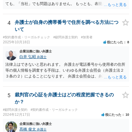
は，発信者自身の情報の開示を受けた上で，発進した当人に対する損
ても、「当社」でも問題はありません。 もっとも、表現に違和感があ
害賠償請求等を行うことも可能です。
るというのであれば、屋号を使うとよいでしょう。 例えば、田中一郎
さんが「ABCウェブサービス」の屋号で事業を運営する際には、「当
社」の代わりに「ABCウェブサービス」とか「ABCWS」を使う等で
4
弁護士が自身の携帯番号で住所を調べる方法につ
す。
いて
#契約書作成・リーガルチェック
#顧問弁護士契約
#加害者
2025年10月18日
役にたった
8
企業法務に強い弁護士
白井 弘昭
弁護士
法律上はできないと思われます。 弁護士が電話番号から使用者の住所
等の個人情報を調査する手段は、いわゆる弁護士会照会（弁護士法２
３条の２）によることになります。 弁護士会照会は、弁護士が事件を
受任した後に、事件のために必要な情報を調査する際、弁護士会を通
して質問をしてもらう制度で、弁護士会担当委員が当該質問が適正か
どうか、質問をして回答を得られる可能性があるか、などを吟味した
5
裁判官の心証を弁護士はどの程度把握できるの
上で、弁護士会名で質問をする制度です。 ですので、照会先もある程
か？
度安心して個人情報を開示しますし、もちろん、断られる場合もあり
#顧問弁護士契約
#契約書作成・リーガルチェック
ます。 一般的には、弁護士が依頼を受けて事件を調査する過程で用い
2024年12月17日
役にたった
10
られるものですが、法律上、「弁護士は、受任している事件につい
て、」と定められていますので、個人の事件（受任していない）はこ
企業法務に強い弁護士
の要件に当てはまらないことになります。 以上、ご参考まで。
髙橋 俊太
弁護士