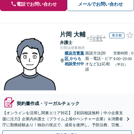
電話でお問い合わせ
メールでお問い合わせ
片岡 大輔
東京都
インタビュ
ーを見る
弁護士
片岡法律事務所
横浜市青葉
面談方法(対
営業時間：0
区
からも
面・電話・ビデ
9:00~20:00
相談受付中
オなど)は応相
（平日）
談
契約書作成・リーガルチェック
【オンラインを活用し関東エリア対応】【初回相談無料｜中小企業支
援に注力】企業内弁護士（プライム上場やベンチャー企業）＆消費者
庁に勤務経験あり！独自の視点で、成長を後押し。予防法務、労働問
題、債権回収、コンプラ、会社設立・事業再編等幅広く対応