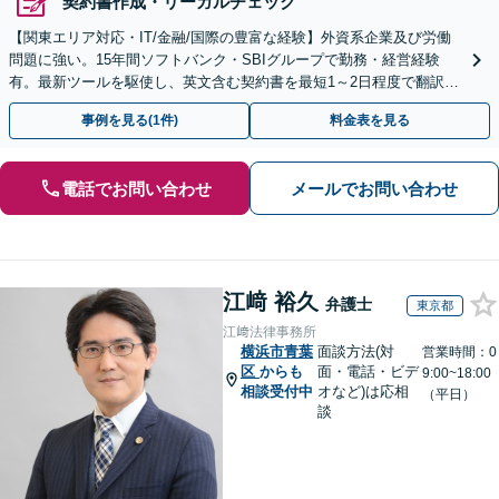
契約書作成・リーガルチェック
【関東エリア対応・IT/金融/国際の豊富な経験】外資系企業及び労働
問題に強い。15年間ソフトバンク・SBIグループで勤務・経営経験
有。最新ツールを駆使し、英文含む契約書を最短1～2日程度で翻訳・
レビュー。大手中小・外資系企業の顧問可
事例を見る(1件)
料金表を見る
電話でお問い合わせ
メールでお問い合わせ
江﨑 裕久
弁護士
東京都
江﨑法律事務所
横浜市青葉
面談方法(対
営業時間：0
区
からも
面・電話・ビデ
9:00~18:00
相談受付中
オなど)は応相
（平日）
談