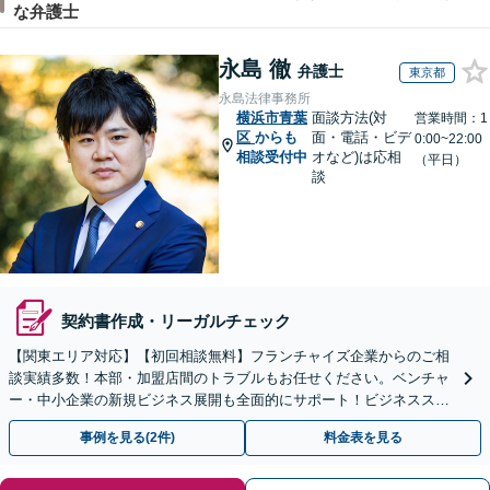
な弁護士
永島 徹
弁護士
東京都
永島法律事務所
横浜市青葉
面談方法(対
営業時間：1
区
からも
面・電話・ビデ
0:00~22:00
相談受付中
オなど)は応相
（平日）
談
契約書作成・リーガルチェック
【関東エリア対応】【初回相談無料】フランチャイズ企業からのご相
談実績多数！本部・加盟店間のトラブルもお任せください。ベンチャ
ー・中小企業の新規ビジネス展開も全面的にサポート！ビジネススキ
ームの構築支援も！【夜間・休日相談可能】【完全個室】
事例を見る(2件)
料金表を見る