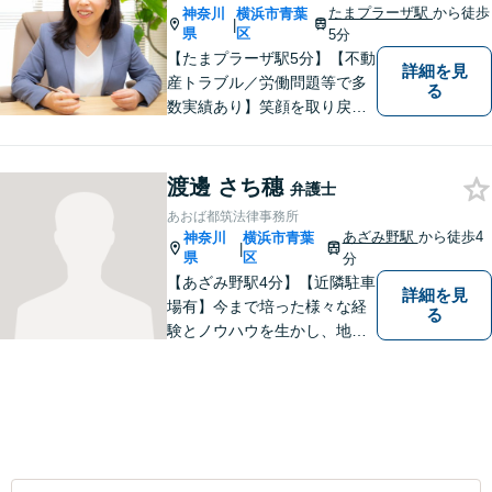
たまプラーザ駅
から徒歩
神奈川
横浜市青葉
|
県
区
5分
【たまプラーザ駅5分】【不動
詳細を見
産トラブル／労働問題等で多
る
数実績あり】笑顔を取り戻す
お手伝いを。丁寧にお話を伺
い，一緒にベストな解決を考
えます。【契約時点での明朗
渡邊 さち穗
弁護士
会計】
あおば都筑法律事務所
あざみ野駅
から徒歩4
神奈川
横浜市青葉
|
県
区
分
【あざみ野駅4分】【近隣駐車
詳細を見
場有】今まで培った様々な経
る
験とノウハウを生かし、地域
のお客様に寄り添い、実現可
能な最善の結論を共に目指し
て問題解決を図る所存です。
法律上の問題に巻き込まれた
際は、お一人で悩まずにお気
軽にご相談ください。