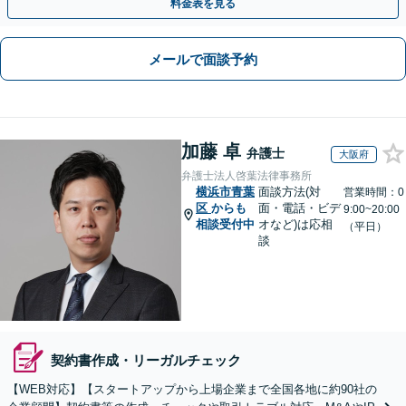
料金表を見る
メールで面談予約
加藤 卓
弁護士
大阪府
弁護士法人啓葉法律事務所
横浜市青葉
面談方法(対
営業時間：0
区
からも
面・電話・ビデ
9:00~20:00
相談受付中
オなど)は応相
（平日）
談
契約書作成・リーガルチェック
【WEB対応】【スタートアップから上場企業まで全国各地に約90社の