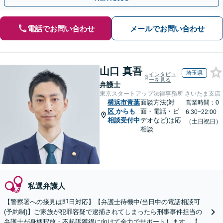
電話でお問い合わせ
メールでお問い合わせ
山口 真吾
埼玉県
インタビュ
ーを見る
弁護士
東京スタートアップ法律事務所 さいたま支店
横浜市青葉
面談方法(対
営業時間：0
区
からも
面・電話・ビ
6:30~22:00
相談受付中
デオなど)は応
（土日祝日）
相談
私選弁護人
【警察署への接見は即日対応】【弁護士待機中/当日中の電話相談可
(予約制)】ご家族が犯罪容疑で逮捕されてしまったら刑事事件担当の
弁護士が身柄釈放・不起訴獲得に向けて全力でサポートします。【毎