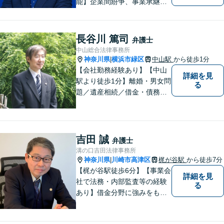
能】企業間紛争、事業承継・
後継者問題その他の企業法務
から、インターネットによる
中傷・プライバシー・著作権
長谷川 篤司
弁護士
被害、いじめ、離婚・相続、
中山総合法律事務所
不動産に関わる紛争その他の
神奈川県
横浜市緑区
中山駅
から徒歩1分
|
個人法務まで幅広い分野の対
【会社勤務経験あり】【中山
詳細を見
応が可能です。
駅より徒歩1分】離婚・男女問
る
題／遺産相続／借金・債務整
理／刑事事件。弁護士は特別
な人間ではありませんし、法
律事務所は生活の中で発生す
る身近な問題を相談いただく
吉田 誠
弁護士
場所です。お気軽にご相談く
溝の口吉田法律事務所
ださい。
神奈川県
川崎市高津区
梶が谷駅
から徒歩7分
|
【梶が谷駅徒歩6分】【事業会
詳細を見
社で法務・内部監査等の経験
る
あり】借金分野に強みをも
ち、幅広い分野に対応する弁
護士。敷居の低い法律事務所