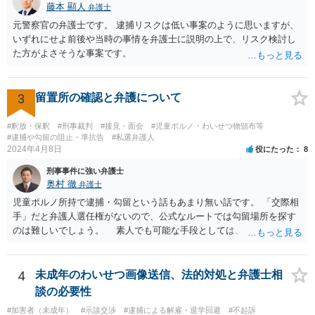
配というなら、弁護士に依頼して自首するという方法はあるかも知れ
藤本 顯人
弁護士
ません。反省していることが捜査機関や家裁に伝わりますので。
元警察官の弁護士です。 逮捕リスクは低い事案のように思いますが、
いずれにせよ前後や当時の事情を弁護士に説明の上で、リスク検討し
た方がよさそうな事案です。
3
留置所の確認と弁護について
#釈放・保釈
#刑事裁判
#接見・面会
#児童ポルノ・わいせつ物頒布等
#逮捕や勾留の阻止・準抗告
#私選弁護人
2024年4月8日
役にたった
8
刑事事件に強い弁護士
奥村 徹
弁護士
児童ポルノ所持で逮捕・勾留という話もあまり無い話です。 「交際相
手」だと弁護人選任権がないので、公式なルートでは勾留場所を探す
のは難しいでしょう。 素人でも可能な手段としては、「○○県内」と
いう限定があれば、全ての留置場・拘置所に被疑者宛の「居たら返事
してください」みたいな葉書を出してみて、宛先人不在で戻って来な
かった所に絞って問い合わせるという方法があります。
4
未成年のわいせつ画像送信、法的対処と弁護士相
談の必要性
#加害者（未成年）
#示談交渉
#逮捕による解雇・退学回避
#不起訴