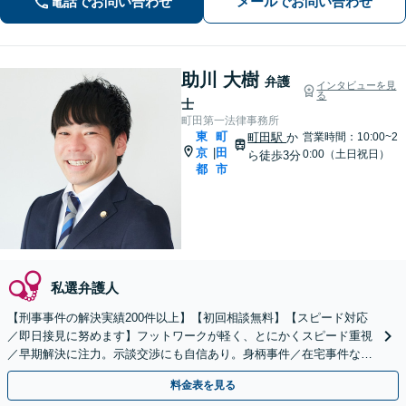
電話でお問い合わせ
メールでお問い合わせ
ください。【休日・夜間面談可】
助川 大樹
弁護
インタビューを見
る
士
町田第一法律事務所
東
町
町田駅
か
営業時間：10:00~2
京
田
|
0:00（土日祝日）
ら徒歩3分
都
市
私選弁護人
【刑事事件の解決実績200件以上】【初回相談無料】【スピード対応
／即日接見に努めます】フットワークが軽く、とにかくスピード重視
／早期解決に注力。示談交渉にも自信あり。身柄事件／在宅事件など
幅広く対応しています【定休日なし】【町田駅3分】
料金表を見る