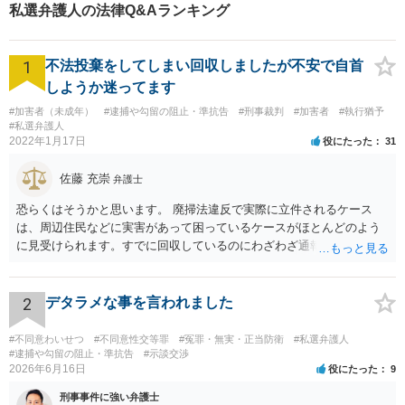
誠心誠意、仕事に取り組んで
私選弁護人の法律Q&Aランキング
まいります。
1
不法投棄をしてしまい回収しましたが不安で自首
しようか迷ってます
#加害者（未成年）
#逮捕や勾留の阻止・準抗告
#刑事裁判
#加害者
#執行猶予
#私選弁護人
2022年1月17日
役にたった
31
佐藤 充崇
弁護士
恐らくはそうかと思います。 廃掃法違反で実際に立件されるケース
は、周辺住民などに実害があって困っているケースがほとんどのよう
に見受けられます。すでに回収しているのにわざわざ通報するのは考
えにくいです。 仮に管理者が通報したとしても、不送致または簡易送
致→審判不開始となる可能性は高いと思います。この場合は警察官か
ら注意されて終わりです。 一応、通常通り家裁送致され少年審判にな
2
デタラメな事を言われました
る可能性というのもそれなりにあります。廃掃法違反の不法投棄の罪
は条文だけ見ると重い罪なので。 ただ鑑別所に入れられることはまず
#不同意わいせつ
#不同意性交等罪
#冤罪・無実・正当防衛
#私選弁護人
ないと思いますし、相談者の方の素行が悪いというわけでもなけれ
#逮捕や勾留の阻止・準抗告
#示談交渉
2026年6月16日
役にたった
9
ば、不処分で終わりになる可能性が高いと思います。少年院送致や逆
送は暴力団関係者でもないとまずないと思います。 ただどうしても心
刑事事件に強い弁護士