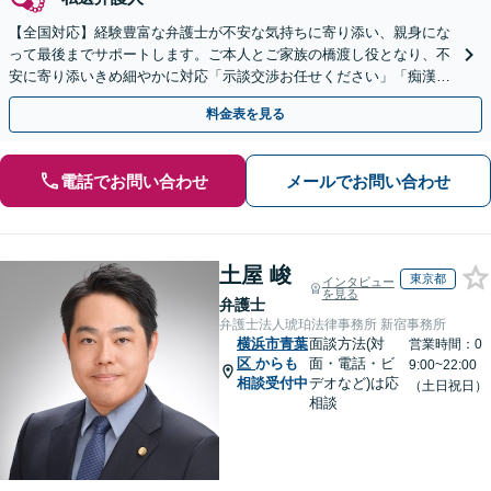
【全国対応】経験豊富な弁護士が不安な気持ちに寄り添い、親身にな
って最後までサポートします。ご本人とご家族の橋渡し役となり、不
安に寄り添いきめ細やかに対応「示談交渉お任せください」「痴漢／
盗撮／暴行・傷害／窃盗／薬物」【完全個室対応】
料金表を見る
電話でお問い合わせ
メールでお問い合わせ
土屋 峻
東京都
インタビュー
を見る
弁護士
弁護士法人琥珀法律事務所 新宿事務所
横浜市青葉
面談方法(対
営業時間：0
区
からも
面・電話・ビ
9:00~22:00
相談受付中
デオなど)は応
（土日祝日）
相談