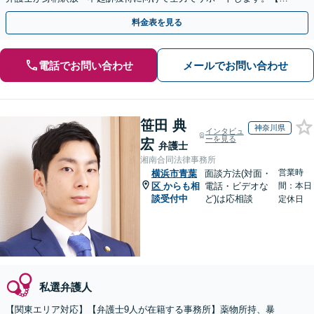
月100名以上の相談実績】【全国対応】
料金表を見る
電話でお問い合わせ
メールでお問い合わせ
笹田 典
神奈川県
インタビュ
ーを見る
宏
弁護士
湘南合同法律事務所
営業時
横浜市青葉
面談方法(対面・
区
からも相
電話・ビデオな
間：本日
談受付中
ど)は応相談
定休日
私選弁護人
【関東エリア対応】【弁護士9人が在籍する事務所】薬物所持、暴