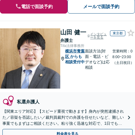
電話で面談予約
メールで面談予約
山田 健一
東京都
インタビュ
ーを見る
弁護士
Tifa法律事務所
横浜市青葉
面談方法(対
営業時間：0
区
からも
面・電話・ビ
8:00~23:00
相談受付中
デオなど)は応
（土日祝日）
相談
私選弁護人
【関東エリア対応】【スピード重視で動きます】身内が突然逮捕され
た／容疑を否認したい／裁判員裁判での弁護を任せたいなど、難しい
事案でもまずはご相談ください。粘り強く迅速な対応で、1日でも早
い解決を目指します。刑事事件は迷わず弁護士へ！
料金表を見る