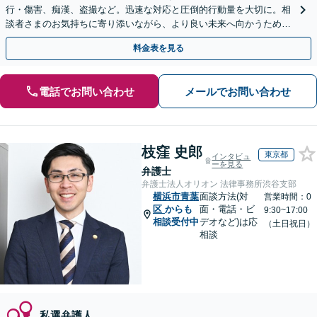
行・傷害、痴漢、盗撮など。迅速な対応と圧倒的行動量を大切に。相
談者さまのお気持ちに寄り添いながら、より良い未来へ向かうための
アクションを着実に行います
料金表を見る
電話でお問い合わせ
メールでお問い合わせ
枝窪 史郎
東京都
インタビュ
ーを見る
弁護士
弁護士法人オリオン 法律事務所渋谷支部
横浜市青葉
面談方法(対
営業時間：0
区
からも
面・電話・ビ
9:30~17:00
相談受付中
デオなど)は応
（土日祝日）
相談
私選弁護人