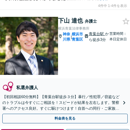
4件中 1-4件を表示
下山 達也
弁護士
横浜青葉法律事務所
青葉台駅
か
営業時間：
神奈
横浜市
|
川県
青葉区
本日定休日
ら徒歩3分
私選弁護人
【初回相談60分無料】【青葉台駅徒歩３分】暴行／性犯罪／窃盗など
のトラブルは今すぐにご相談を！スピードが結果を左右します。警察
署へのアクセス良好。すぐに駆けつけます！自首への同行・ご家族の
サポートもお任せ【夜間・土日相談可】
料金表を見る