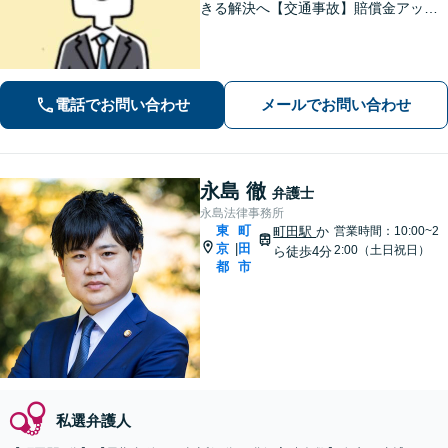
きる解決へ【交通事故】賠償金アップ
などに努めます。保険会社との交渉や
手続きはお任せ【借金・債務整理】手
続きはもちろん、再発防止策や今後の
生活のフォローも行います。
電話でお問い合わせ
メールでお問い合わせ
永島 徹
弁護士
永島法律事務所
東
町
町田駅
か
営業時間：10:00~2
京
田
|
2:00（土日祝日）
ら徒歩4分
都
市
私選弁護人