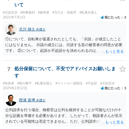
れど、逮捕されなかった事例もあります。
いて
#示談交渉
#刑事裁判
#被害者
#万引き・窃盗罪
#私選弁護人
2021年7月1日
役にたった
2
北川 雄士
弁護士
①について、自転車が返還されたとしても、「示談」が成立したこと
にはなりません。 示談の成立には、示談する旨の被害者の同意が必要
です。 ②について、起訴か不起訴かを決められるのは、検察官のみで
す。 その意味では、最終的に警察官の言うとおりになる可能性はあり
ますが、警察官の個人的な見立てに過ぎません。 ③について、一般
に、示談を行うとすれば少しでも早い方がいいです。 被害者の動きを
7
処分保留について、不安でアドバイスお願いしま
待って、ということは通常しません。 ④について、示談をされたいと
す
いうことであれば、弁護士に依頼され、弁護士を通じて警察に対し、
#加害者
#執行猶予
#私選弁護人
#ストーカー規制法
#不起訴
#示談交渉
被害者の連絡先を教えてもらえないかとお願いする方法があります。
2025年2月12日
役にたった
3
最終的に応じるかは被害者の意向次第ですが、「加害者」本人に被害
者の情報を伝えるというのはなかなか応じてもらうのは難しいです
西浦 嘉博
弁護士
が、 弁護士限りで、などと条件を付けることで応じていただける可能
性があります。 以上踏まえて、お近くの弁護士事務所にご相談されて
公判請求を行う場合、検察官は公判を維持することが可能なだけの十
みてください。
分な証拠を準備する必要があります。 したがって、相談者さんが呈示
されている可能性は否定できません。 ただ、公判請求の可能性が完全
には否定できない以上、示談成立を指向される方向性が今後も望まし