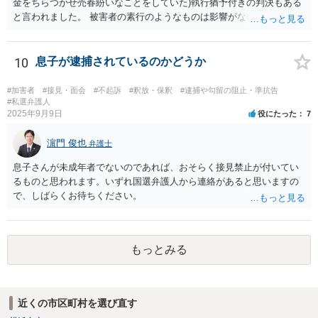
金をちらつかせ売春紛いなことをしていた)執行猶予付きの判決もある
と言われました。 被害者の素行のようなものは影響がないかと思いま
すが、「執行猶予付きの判決もある」と言われたのであれば、可能性
はあるのではないでしょうか。
10
息子が逮捕されているのかどうか
#加害者
#接見・面会
#不起訴
#釈放・保釈
#逮捕や勾留の阻止・準抗告
#私選弁護人
2025年9月9日
役にたった
7
濵門 俊也
弁護士
息子さんが未成年者でないのであれば、おそらく接見禁止が付いてい
るものと思われます。いずれ国選弁護人から連絡があると思いますの
で、しばらくお待ちください。
もっとみる
近くの市区町村を選び直す