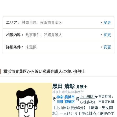
立ての実績あり【完全個室】
【青葉台駅1分】【複数弁護士
在籍】
エリア
神奈川県、横浜市青葉区
変更
相談内容
刑事事件、私選弁護人
変更
詳細条件
未選択
変更
横浜市青葉区から近い私選弁護人に強い弁護士
黒田 清彰
弁護士
神奈川港北法律事務所
北山田駅
か
営業時間：
神奈
横浜市
|
川県
都筑区
本日定休日
ら徒歩3分
【北山田駅徒歩3分】【離婚・男女問
題】一人ひとり丁寧に対応／納得ので