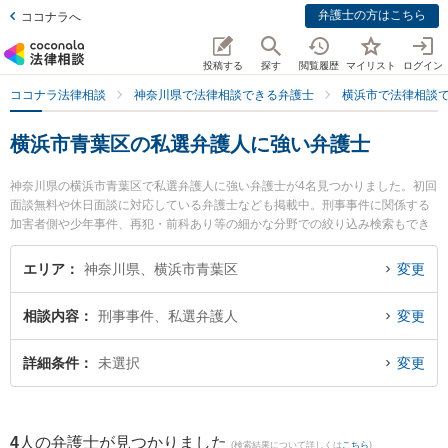
弁護士の方はこちら
ココナラへ
投稿する
探す
閲覧履歴
マイリスト
ログイン
ココナラ法律相談
神奈川県で法律相談できる弁護士
横浜市で法律相談
横浜市青葉区の私選弁護人に強い弁護士
神奈川県の横浜市青葉区で私選弁護人に強い弁護士が4名見つかりました。初回
面談無料や休日面談に対応している弁護士なども掲載中。刑事事件に関係する
加害者側や少年事件、再犯・前科あり等の細かな分野での絞り込み検索もでき
便利です。特に横浜青葉法律事務所の下山 達也弁護士や青葉あけぼの法律事務
所の小林 理英弁護士、アスールたまプラ法律事務所の猪野 匡史弁護士のプロフ
エリア
神奈川県、横浜市青葉区
変更
ィール情報や弁護士費用、強みなどが注目されています。『横浜市青葉区で土
日や夜間に発生した私選弁護人のトラブルを今すぐに弁護士に相談したい』
相談内容
刑事事件、私選弁護人
変更
『私選弁護人のトラブル解決の実績豊富な近くの弁護士を検索したい』『初回
相談無料で私選弁護人を法律相談できる横浜市青葉区内の弁護士に相談予約し
たい』などでお困りの相談者さんにおすすめです。
詳細条件
未選択
変更
4
人の弁護士が見つかりました
(検索結果について詳しくは
こちら
)