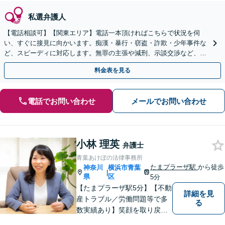
私選弁護人
【電話相談可】【関東エリア】電話一本頂ければこちらで状況を伺
い、すぐに接見に向かいます。痴漢・暴行・窃盗・詐欺・少年事件な
ど、スピーディに対応します。無罪の主張や減刑、示談交渉など、お
任せください【休日・夜間相談可】
料金表を見る
電話でお問い合わせ
メールでお問い合わせ
小林 理英
弁護士
青葉あけぼの法律事務所
たまプラーザ駅
から徒歩
神奈川
横浜市青葉
|
県
区
5分
【たまプラーザ駅5分】【不動
詳細を見
産トラブル／労働問題等で多
る
数実績あり】笑顔を取り戻す
お手伝いを。丁寧にお話を伺