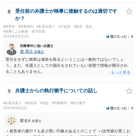
いのではないかと思われます。 繰り返しますが、ご依頼されている弁
護人とご相談ください。
8
受任前の弁護士が検事に接触するのは適切です
か？
#被害者
#刑事裁判
#私選弁護人
#不起訴
#接見・面会
#逮捕による解雇・退学回避
2024年9月21日
役にたった
5
刑事事件に強い弁護士
泉 亮介
弁護士
受任をせずに検察は連絡を取るということは一般的ではないでしょ
う。また、弁護人としての届出をされていない状態で情報が開示され
ることもありません。
9
弁護士からの執行猶予についての話し
#私選弁護人
#加害者
#強盗
#刑事裁判
#執行猶予
2022年8月2日
役にたった
3
匿名A
弁護士
＞被害者の素行？も多少悪い印象があるとのことで ＞(女性癖が悪くお