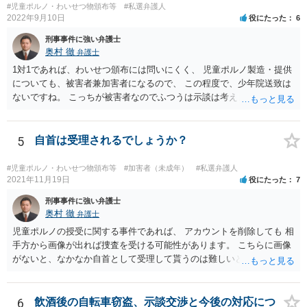
#児童ポルノ・わいせつ物頒布等
#私選弁護人
2022年9月10日
役にたった
6
刑事事件に強い弁護士
奥村 徹
弁護士
1対1であれば、わいせつ頒布には問いにくく、 児童ポルノ製造・提供
についても、被害者兼加害者になるので、 この程度で、少年院送致は
ないですね。 こっちが被害者なのでふつうは示談は考えません。 少年
事件を扱う弁護士に相談してください。
5
自首は受理されるでしょうか？
#児童ポルノ・わいせつ物頒布等
#加害者（未成年）
#私選弁護人
2021年11月19日
役にたった
7
刑事事件に強い弁護士
奥村 徹
弁護士
児童ポルノの授受に関する事件であれば、 アカウントを削除しても 相
手方から画像が出れば捜査を受ける可能性があります。 こちらに画像
がないと、なかなか自首として受理して貰うのは難しいと思います
が、 スケッチで説明するなどして、事実関係を警察に相談しておく
と、相手方からの捜査が来たときに、逮捕の必要性が少なくなるとい
う効果が得られることがあって、実際に相手方からの捜査が及んだけ
6
飲酒後の自転車窃盗、示談交渉と今後の対応につ