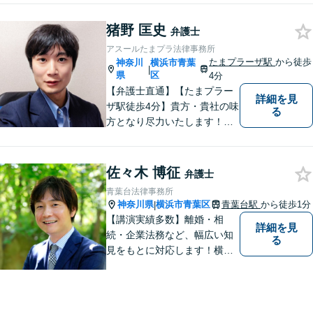
い，一緒にベストな解決を考
えます。【契約時点での明朗
猪野 匡史
弁護士
会計】
アスールたまプラ法律事務所
たまプラーザ駅
から徒歩
神奈川
横浜市青葉
|
県
区
4分
【弁護士直通】【たまプラー
詳細を見
ザ駅徒歩4分】貴方・貴社の味
る
方となり尽力いたします！当
日相談ができる場合もありま
すのでまずはお気軽にご相談
ください。
佐々木 博征
弁護士
青葉台法律事務所
神奈川県
横浜市青葉区
青葉台駅
から徒歩1分
|
【講演実績多数】離婚・相
詳細を見
続・企業法務など、幅広い知
る
見をもとに対応します！横
浜・川崎・町田等からもアク
セスが良い地域密着型の事務
所です【破産管財人経験あ
り】負債総額数億円の倒産申