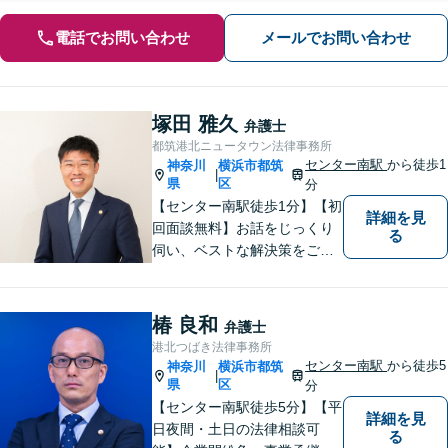
電話でお問い合わせ
メールでお問い合わせ
塚田 雅久
弁護士
都筑港北ニュータウン法律事務所
センター南駅
から徒歩1
神奈川
横浜市都筑
|
県
区
分
【センター南駅徒歩1分】【初
詳細を見
回面談無料】お話をじっくり
る
伺い、ベストな解決策をご一
緒に考えさせていただきま
す。【夜間／休日対応可能】
難解な用語は極力用いずに平
椿 良和
弁護士
易かつ具体的な説明を心がけ
港北つばき法律事務所
ていますので、まずは一度お
センター南駅
から徒歩5
神奈川
横浜市都筑
|
気軽にご相談頂ければと思い
県
区
分
ます。
【センター南駅徒歩5分】【平
詳細を見
日夜間・土日の法律相談可
る