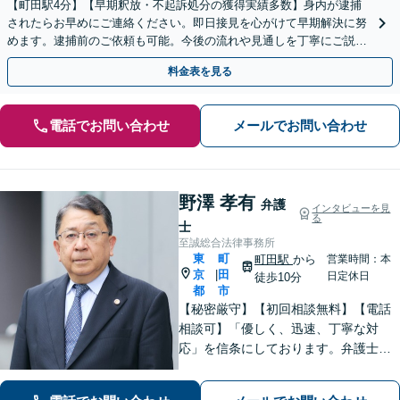
【町田駅4分】【早期釈放・不起訴処分の獲得実績多数】身内が逮捕
されたらお早めにご連絡ください。即日接見を心がけて早期解決に努
めます。逮捕前のご依頼も可能。今後の流れや見通しを丁寧にご説明
します【初回相談無料】【夜間・休日相談可能】
料金表を見る
電話でお問い合わせ
メールでお問い合わせ
野澤 孝有
弁護
インタビューを見
る
士
至誠総合法律事務所
東
町
町田駅
から
営業時間：本
京
田
|
日定休日
徒歩10分
都
市
【秘密厳守】【初回相談無料】【電話
相談可】「優しく、迅速、丁寧な対
応」を信条にしております。弁護士に
相談するには勇気の要ることですが、
少しの勇気を出して、お気軽にご相談