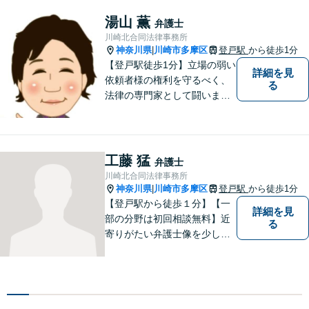
を目指し、相談しやすい環境
作りに尽力しています。【初
湯山 薫
弁護士
回無料相談】【東京・神奈川
川崎北合同法律事務所
エリア】
神奈川県
川崎市多摩区
登戸駅
から徒歩1分
|
【登戸駅徒歩1分】立場の弱い
詳細を見
依頼者様の権利を守るべく、
る
法律の専門家として闘いま
す。日々研鑽を怠らず、依頼
者様との信頼関係が築けるよ
う努力しています。家事事
件・刑事事件・労働事件な
工藤 猛
弁護士
ど、幅広く対応いたします。
川崎北合同法律事務所
神奈川県
川崎市多摩区
登戸駅
から徒歩1分
|
【登戸駅から徒歩１分】【一
詳細を見
部の分野は初回相談無料】近
る
寄りがたい弁護士像を少しで
も変えられるように、皆様に
寄り添い、一緒に考え、お一
人おひとりにとって最善の解
決が何であるのかを見極め、