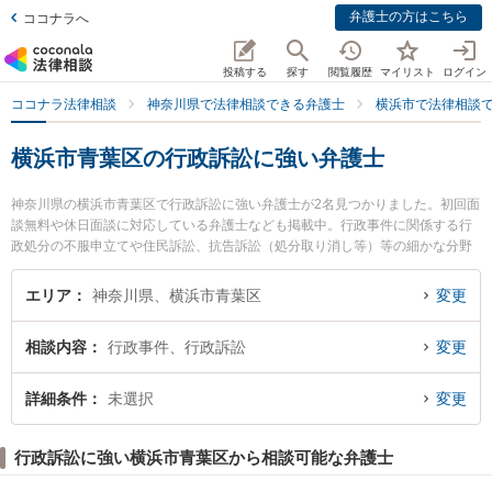
弁護士の方はこちら
ココナラへ
投稿する
探す
閲覧履歴
マイリスト
ログイン
ココナラ法律相談
神奈川県で法律相談できる弁護士
横浜市で法律相談
横浜市青葉区の行政訴訟に強い弁護士
神奈川県の横浜市青葉区で行政訴訟に強い弁護士が2名見つかりました。初回面
談無料や休日面談に対応している弁護士なども掲載中。行政事件に関係する行
政処分の不服申立てや住民訴訟、抗告訴訟（処分取り消し等）等の細かな分野
での絞り込み検索もでき便利です。特にアスールたまプラ法律事務所の猪野 匡
史弁護士や青葉台法律事務所の佐々木 博征弁護士のプロフィール情報や弁護士
エリア
神奈川県、横浜市青葉区
変更
費用、強みなどが注目されています。『横浜市青葉区で土日や夜間に発生した
行政訴訟のトラブルを今すぐに弁護士に相談したい』『行政訴訟のトラブル解
相談内容
行政事件、行政訴訟
変更
決の実績豊富な近くの弁護士を検索したい』『初回相談無料で行政訴訟を法律
相談できる横浜市青葉区内の弁護士に相談予約したい』などでお困りの相談者
さんにおすすめです。
詳細条件
未選択
変更
行政訴訟に強い横浜市青葉区から相談可能な弁護士