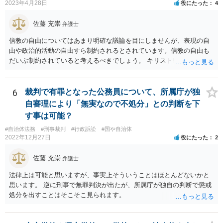
2023年4月28日
役にたった
4
佐藤 充崇
弁護士
信教の自由についてはあまり明確な議論を目にしませんが、表現の自
由や政治的活動の自由すら制約されるとされています。信教の自由も
だいぶ制約されていると考えるべきでしょう。 キリスト教の信仰につ
いても、心の中で思うだけなら可能かもしれませんが、その信仰を理
由に宮中の祭祀・儀礼に関する儀式を拒否したり、それら儀式の遂行
を批判する意見を公にすることが無制限に許されるとは思えません。
6
裁判で有罪となった公務員について、所属庁が独
自審理により「無実なので不処分」との判断を下
す事は可能？
#自治体法務
#刑事裁判
#行政訴訟
#国や自治体
2022年12月27日
役にたった
2
佐藤 充崇
弁護士
法律上は可能と思いますが、事実上そういうことはほとんどないかと
思います。 逆に刑事で無罪判決が出たが、所属庁が独自の判断で懲戒
処分を出すことはそこそこ見られます。