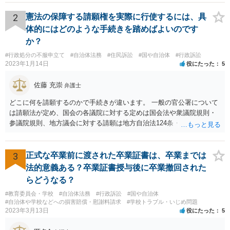
ようとしまいと現行犯逮捕できるわけです。 そこを、「サインをしな
いと逮捕する」というのは、「現行犯逮捕して刑事処分（罰金でも前
2
憲法の保障する請願権を実際に行使するには、具
科になる）にできるが、認めてサインすれば反則処理（何千円程度の
体的にはどのような手続きを踏めばよいのです
反則金があっても前科にならない）ですませてあげる」という意味で
か？
す。 あなたはこの警察官を非難するのではなく、感謝すべきというこ
#行政処分の不服申立て
#自治体法務
#住民訴訟
#国や自治体
#行政訴訟
とです。 警察官の「こんな事を言うのだったら免許証返した方がい
2023年1月14日
役にたった
5
い」との発言ですが、実際「前の車が赤で右折進行したから、自分も
（信号無視）した」というあなたと同じ考えの人が運転をしている公
佐藤 充崇
弁護士
道は、きちんと交通ルールを守っている人や歩行者らにとってとても
危険なものであり怖いので、そのような人には是非とも運転免許を返
どこに何を請願するのかで手続きが違います。 一般の官公署について
納してほしいと思うのが社会の大勢です。 実際「交通違反を繰り返せ
は請願法が定め、国会の各議院に対する定めは国会法や衆議院規則・
ば免許停止や取消（強制返納）になる」のはそういうことです。 たま
参議院規則、地方議会に対する請願は地方自治法124条・125条が定め
たま（あなたにとって）いい警察官にあたったことをきっかけに、む
ています。 請願を行おうとする官公署にまず問いあわせるのが比較的
しろ今回を苦い薬（良い教訓）として反省し、次回から「前の車は赤
スムースかと思います。
で右折進行したけど、自分は右折進行を思いとどまった」と交通ルー
3
正式な卒業前に渡された卒業証書は、卒業までは
ルを遵守するドライバーになってほしいと期待しています。
法的意義ある？卒業証書授与後に卒業撤回された
らどうなる？
#教育委員会・学校
#自治体法務
#行政訴訟
#国や自治体
#自治体や学校などへの損害賠償・慰謝料請求
#学校トラブル・いじめ問題
2023年3月13日
役にたった
5