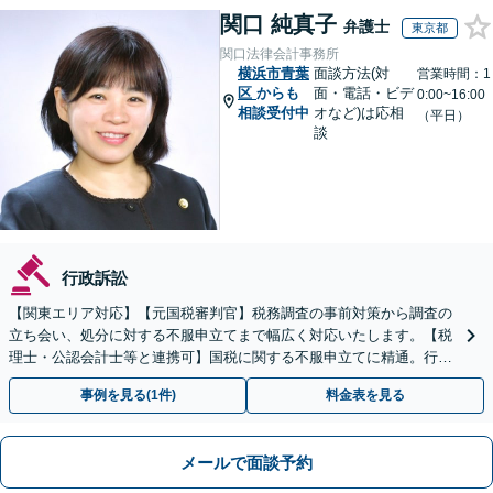
関口 純真子
弁護士
東京都
関口法律会計事務所
横浜市青葉
面談方法(対
営業時間：1
区
からも
面・電話・ビデ
0:00~16:00
相談受付中
オなど)は応相
（平日）
談
行政訴訟
【関東エリア対応】【元国税審判官】税務調査の事前対策から調査の
立ち会い、処分に対する不服申立てまで幅広く対応いたします。【税
理士・公認会計士等と連携可】国税に関する不服申立てに精通。行政
側の知見を活かしたサポートいたします
事例を見る(1件)
料金表を見る
メールで面談予約