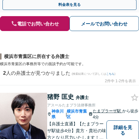
談可】【ビデオ面談可】【銀座駅1分】
料金表を見る
電話でお問い合わせ
メールでお問い合わせ
横浜市青葉区に所在する弁護士
横浜市青葉区の事務所等での面談予約が可能です。
2
人の弁護士が見つかりました
(検索結果について詳しくは
こちら
)
2件中 1-2件を表示
猪野 匡史
弁護士
アスールたまプラ法律事務所
たまプラーザ駅
から徒歩
神奈川
横浜市青葉
|
県
区
4分
【弁護士直通】【たまプラー
詳細を見
ザ駅徒歩4分】貴方・貴社の味
る
方となり尽力いたします！当