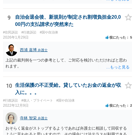
られるかどうかは分かりませんが、控訴して判決内容を争うこと自体
はできます。 実際に被告に資産がないとなれば、判決で請求が認めら
れたとしても、回収はできません。
9
自治会退会後、新規則が制定され割増負担金20,0
00円の支払請求が突然来た
#住民訴訟
#行政訴訟
#国や自治体
2026年1月29日
役にたった
5
西浦 嘉博
弁護士
上記の裁判例を一つの参考として、ご対応を検討いただければと思わ
れます。
10
生活保護の不正受給。貸していたお金の返金が収
入に。。。
#行政訴訟
#個人・プライベート
#国や自治体
2022年12月9日
役にたった
2
寺林 智栄
弁護士
おそらく返金がストップするようであれば弁護士に相談して回収する
ように言われると思いますので、その場合には法テラスが利用できる