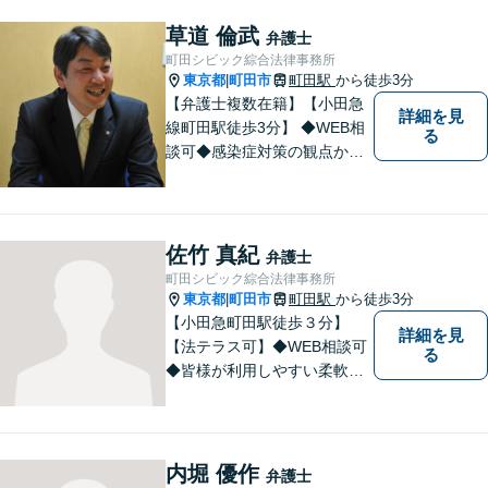
ますので、ぜひ一度ご相談く
ださい。
草道 倫武
弁護士
町田シビック綜合法律事務所
東京都
町田市
町田駅
から徒歩3分
|
【弁護士複数在籍】【小田急
詳細を見
線町田駅徒歩3分】 ◆WEB相
る
談可◆感染症対策の観点から
当面の間、WEB相談も行いま
す。
佐竹 真紀
弁護士
町田シビック綜合法律事務所
東京都
町田市
町田駅
から徒歩3分
|
【小田急町田駅徒歩３分】
詳細を見
【法テラス可】◆WEB相談可
る
◆皆様が利用しやすい柔軟な
相談体制を整えております。
離婚／交通事故／相続など、
あらゆる問題に対応可能で
す。まずはお気軽ご相談くだ
内堀 優作
弁護士