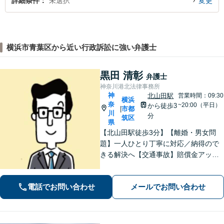
詳細条件
未選択
変更
横浜市青葉区から近い行政訴訟に強い弁護士
黒田 清彰
弁護士
神奈川港北法律事務所
神
北山田駅
営業時間：09:30
横浜
奈
~20:00（平日）
から徒歩3
市都
|
川
分
筑区
県
【北山田駅徒歩3分】【離婚・男女問
題】一人ひとり丁寧に対応／納得ので
きる解決へ【交通事故】賠償金アップ
などに努めます。保険会社との交渉や
手続きはお任せ【借金・債務整理】手
電話でお問い合わせ
メールでお問い合わせ
続きはもちろん、再発防止策や今後の
生活のフォローも行います。