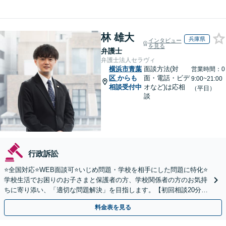
林 雄大
兵庫県
インタビュー
を見る
弁護士
弁護士法人セラヴィ
横浜市青葉
面談方法(対
営業時間：0
区
からも
面・電話・ビデ
9:00~21:00
相談受付中
オなど)は応相
（平日）
談
行政訴訟
⭐️全国対応⭐️WEB面談可⭐️いじめ問題・学校を相手にした問題に特化⭐️
学校生活でお困りのお子さまと保護者の方、学校関係者の方のお気持
ちに寄り添い、「適切な問題解決」を目指します。【初回相談20分無
料】
料金表を見る