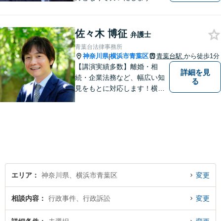
日相談ができる場合もありま
すのでまずはお気軽にご相談
ください。
佐々木 博征
弁護士
青葉台法律事務所
神奈川県
横浜市青葉区
青葉台駅
から徒歩1分
|
【講演実績多数】離婚・相
詳細を見
続・企業法務など、幅広い知
る
見をもとに対応します！横
浜・川崎・町田等からもアク
セスが良い地域密着型の事務
所です【破産管財人経験あ
り】負債総額数億円の倒産申
立ての実績あり【完全個室】
【青葉台駅1分】【複数弁護士
在籍】
エリア
神奈川県、横浜市青葉区
変更
相談内容
行政事件、行政訴訟
変更