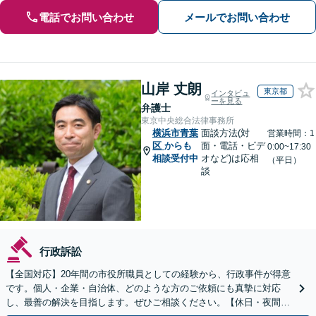
電話でお問い合わせ
メールでお問い合わせ
山岸 丈朗
東京都
インタビュ
ーを見る
弁護士
東京中央総合法律事務所
横浜市青葉
面談方法(対
営業時間：1
区
からも
面・電話・ビデ
0:00~17:30
相談受付中
オなど)は応相
（平日）
談
行政訴訟
【全国対応】20年間の市役所職員としての経験から、行政事件が得意
です。個人・企業・自治体、どのような方のご依頼にも真摯に対応
し、最善の解決を目指します。ぜひご相談ください。【休日・夜間相