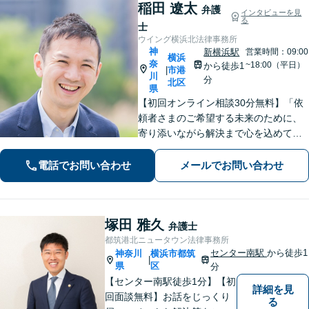
稲田 遼太
弁護
インタビューを見
る
士
ウイング横浜北法律事務所
神
新横浜駅
営業時間：09:00
横浜
奈
~18:00（平日）
から徒歩1
市港
|
川
分
北区
県
【初回オンライン相談30分無料】「依
頼者さまのご希望する未来のために、
寄り添いながら解決まで心を込めて対
応します」不動産契約や売買、家賃滞
納など不動産トラブル／離婚協議や調
電話でお問い合わせ
メールでお問い合わせ
停など離婚問題／相続・遺言も対応
【新横浜1分】
塚田 雅久
弁護士
都筑港北ニュータウン法律事務所
センター南駅
から徒歩1
神奈川
横浜市都筑
|
県
区
分
【センター南駅徒歩1分】【初
詳細を見
回面談無料】お話をじっくり
る