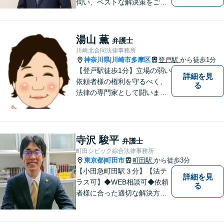
伺い、ベストな解決策をご一
緒に考えさせていただきま
す。【夜間／休日対応可能】
難解な用語は極力用いずに平
湯山 薫
弁護士
易かつ具体的な説明を心がけ
川崎北合同法律事務所
ていますので、まずは一度お
神奈川県
川崎市多摩区
登戸駅
から徒歩1分
|
気軽にご相談頂ければと思い
【登戸駅徒歩1分】立場の弱い
詳細を見
ます。
依頼者様の権利を守るべく、
る
法律の専門家として闘いま
す。日々研鑽を怠らず、依頼
者様との信頼関係が築けるよ
う努力しています。家事事
件・刑事事件・労働事件な
寺沢 駿平
弁護士
ど、幅広く対応いたします。
町田シビック綜合法律事務所
東京都
町田市
町田駅
から徒歩3分
|
【小田急町田駅３分】【法テ
詳細を見
ラス可】◆WEB相談可◆依頼
る
者様に合った適切な解決方法
を考え、解決へと導いてまい
ります。丁寧な対応を心がけ