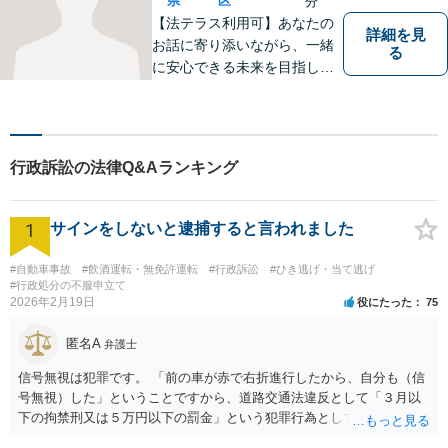
県
区
分
【法テラス利用可】あなたの
詳細を見
お話に寄り添いながら、一緒
る
に安心できる未来を目指しま
す。法律問題の解決だけでな
く、「その先の未来」も一緒
に考えてサポートいたしま
す。高齢者や障害のある方へ
行政訴訟の法律Q&Aランキング
のサポートの充実【武蔵溝ノ
口駅5分】【電話・メール・W
EB相談も対応】
1
サインをしないと逮捕すると言われました
#自動車事故
#飲酒運転・無免許運転
#行政訴訟
#ひき逃げ・当て逃げ
#行政処分の不服申立て
2026年2月19日
役にたった
75
匿名A
弁護士
信号無視は犯罪です。 「前の車が赤で右折進行したから、自分も（信
号無視）した」ということですから、道路交通法違反として「３月以
下の拘禁刑又は５万円以下の罰金」という犯罪行為として処罰される
可能性がありました。 となると、警察官としては、あなたがサインし