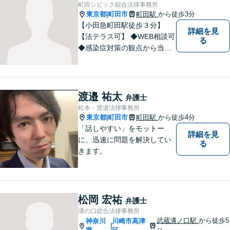
さい。
町田シビック綜合法律事務所
東京都
町田市
町田駅
から徒歩3分
|
【小田急町田駅徒歩３分】
詳細を見
【法テラス可】 ◆WEB相談可
る
◆感染症対策の観点から当面
の間、WEB相談も行います。
渡邉 祐太
弁護士
松本・渡邉法律事務所
東京都
町田市
町田駅
から徒歩4分
|
「話しやすい」をモットー
詳細を見
に、迅速に問題を解決してい
る
きます。
松岡 宏祐
弁護士
溝の口総合法律事務所
武蔵溝ノ口駅
から徒歩5
神奈川
川崎市高津
|