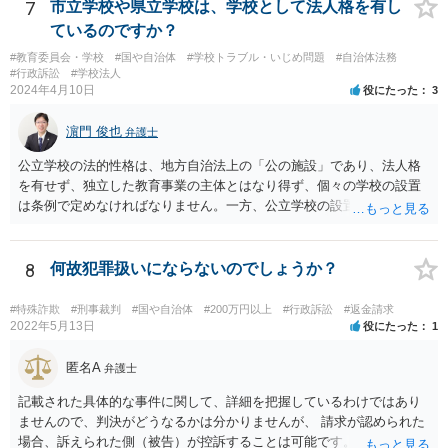
7
市立学校や県立学校は、学校として法人格を有し
ているのですか？
#教育委員会・学校
#国や自治体
#学校トラブル・いじめ問題
#自治体法務
#行政訴訟
#学校法人
2024年4月10日
役にたった
3
濵門 俊也
弁護士
公立学校の法的性格は、地方自治法上の「公の施設」であり、法人格
を有せず、独立した教育事業の主体とはなり得ず、個々の学校の設置
は条例で定めなければなりません。一方、公立学校の設置者である地
方公共団体は地方自治法上「法人とする。」と規定され、法律上の権
利義務の主体となる法人格を有し、教育事業の主体となっています。
ちなみに、公立学校は教育行政組織上の取扱いとしては「教育機関」
8
何故犯罪扱いにならないのでしょうか？
であり、校舎・校地等は地方自治法上「行政財産」とされています。
#特殊詐欺
#刑事裁判
#国や自治体
#200万円以上
#行政訴訟
#返金請求
2022年5月13日
役にたった
1
匿名A
弁護士
記載された具体的な事件に関して、詳細を把握しているわけではあり
ませんので、判決がどうなるかは分かりませんが、 請求が認められた
場合、訴えられた側（被告）が控訴することは可能です。 控訴が認め