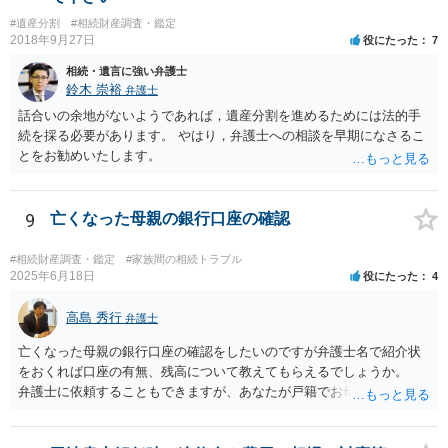
#遺産分割
#相続財産調査・鑑定
2018年9月27日
役にたった
7
相続・遺言に強い弁護士
鈴木 崇裕
弁護士
話合いの余地がないようであれば，遺産分割を進めるためには法的手
続を採る必要があります。 やはり，弁護士への相談を早期になさるこ
とをお勧めいたします。
9
亡くなった母親の銀行口座の確認
#相続財産調査・鑑定
#家族間の相続トラブル
2025年6月18日
役にたった
4
高島 秀行
弁護士
亡くなった母親の銀行口座の確認をしたいのですが弁護士名で紹介状
をおくれば口座の有無、残高について教えてもらえるでしょうか。
弁護士に依頼することもできますが、あなたが戸籍でお母さんの相続
人であり、相続人本人であることなどを証明すれば、口座の有無や残
高は教えてくれると思います。 自分ではよくわからないということ