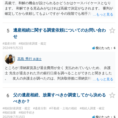
報酬基準を踏まえて価格設定している弁護士は一定数いると思います
高裁で、和解の機会が設けられるかどうかはケースバイケースとなり
ので、それが一応の目安となるでしょう。
ます。 和解できる見込みがなければ高裁で決定がなされます。 審判が
確定してから依頼してもよいですが 今の段階でも相手方の連絡が迷惑
であれば 弁護士に依頼してもよいと思います。
5
遺産相続に関する調査依頼についてのお問い合わ
せ
#遺産分割
#相続財産調査・鑑定
2024年5月2日
役にたった
6
高島 秀行
弁護士
ところが 滞納家賃及び退去費用が全く 支払われていないため、 弁護
士 先生が退去された方の銀行口座を調べることができたと聞きました
。 友人の弁護士が調べたのは、判決取得後に滞納賃料回収のため
に、預金の有無及び残高の開示を求めたもので 判決を取るために、
預金の入出金履歴を調べたわけではありません。 残念ながら、事案
や目的も異なりますし、開示の内容も異なります。
6
父の遺産相続、放棄すべきか調査してから決める
べきか？
#相続財産調査・鑑定
#遺産分割
#不動産・土地の相続
#相続人調査・確定
#相続放棄
#相続手続き
2025年7月15日
役にたった
5