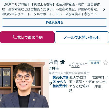
【関東エリア対応】【税理士も在籍】遺産分割協議・調停、遺言書作
成、生前対策などはご相談ください！不動産の登記、評価額の算定、
相続税申告まで、トータルサポート。スムーズな返信＆丁寧なコミュ
ニケーション◎お気軽にご相談ください。
料金表を見る
電話で面談予約
メールでお問い合わせ
片岡 優
茨城県
インタビュー
を見る
弁護士
弁護士法人片岡総合法律事務所
横浜市戸塚
面談方法(対
営業時間：0
区
からも
面・電話・ビデ
0:00~23:59
相談受付中
オなど)は応相
（平日）
談