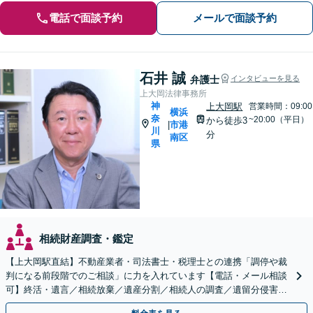
電話で面談予約
メールで面談予約
石井 誠
弁護士
インタビューを見る
上大岡法律事務所
神
上大岡駅
営業時間：09:00
横浜
奈
~20:00（平日）
から徒歩3
市港
|
川
分
南区
県
相続財産調査・鑑定
【上大岡駅直結】不動産業者・司法書士・税理士との連携「調停や裁
判になる前段階でのご相談」に力を入れています【電話・メール相談
可】終活・遺言／相続放棄／遺産分割／相続人の調査／遺留分侵害額
請求など相続問題はお任せください！【完全個室対応】