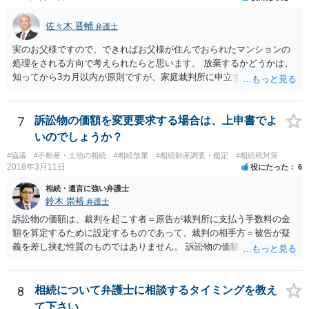
佐々木 晋輔
弁護士
実のお父様ですので、できればお父様が住んでおられたマンションの
処理をされる方向で考えられたらと思います。 放棄するかどうかは、
知ってから3カ月以内が原則ですが、家庭裁判所に申立すれば3カ月の
期間を伸長することができます。 その間に、財産の状況を調査して、
放棄するかどうか決めることができます。 銀行やサラ金が数年も放置
することはありませんので、数年後に借金が発見される可能性はほぼ
7
訴訟物の価額を変更要求する場合は、上申書でよ
ありません。 なお、私が扱った相続放棄を検討していた案件で、期間
いのでしょうか？
伸長して調査したところ、サラ金に対する過払金など相当な財産が見
#協議
#不動産・土地の相続
#相続放棄
#相続財産調査・鑑定
#相続税対策
つかったため相続したという事例がありました。
2018年3月11日
役にたった
6
相続・遺言に強い弁護士
鈴木 崇裕
弁護士
訴訟物の価額は、裁判を起こす者＝原告が裁判所に支払う手数料の金
額を算定するために設定するものであって、裁判の相手方＝被告が疑
義を差し挟む性質のものではありません。 訴訟物の価額自体が裁判の
目的（審理の対象）となることもありませんので、上申書や証拠を出
したとしても、変更されることはありません。
8
相続について弁護士に相談するタイミングを教え
て下さい