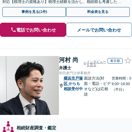
対応【税理士の資格あり】税理士経験を活かし、相続税も考慮した相
続手続きもお任せください【初回相談無料】生前贈与も対応
事例を見る(1件)
料金表を見る
電話でお問い合わせ
メールでお問い合わせ
河村 尚
東京都
インタビュー
を見る
弁護士
和田倉門法律事務所
横浜市戸塚
面談方法(対
営業時間：0
区
からも
面・電話・ビデ
9:00~18:00
相談受付中
オなど)は応相
（平日）
談
相続財産調査・鑑定