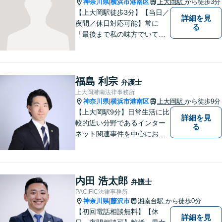
神奈川県
横浜市港南区
上大岡駅
から徒歩3分
|
【上大岡駅徒歩3分】【当日／
詳細を見
夜間／休日対応可能】常に
る
「最後まで私の味方でいてく
れる」と思っていただけるよ
うな弁護士でいられるように
心がけています。地域密着型
の法律事務所として皆様のお
福島 利宗
弁護士
力になれればと考えておりま
上大岡港南法律事務所
す。
神奈川県
横浜市港南区
上大岡駅
から徒歩9分
|
【上大岡駅9分】日常生活に比
詳細を見
較的近い分野であるインター
る
ネット関連事件を中心にお取
り扱いしております。【掲載
情報の削除交渉】手数料３万
円から承ります。まずはメー
ルにて掲載情報のURL等をお
内田 浩太郎
弁護士
送りください。見込み、費用
PACIFIC法律事務所
等をご案内させていただきま
神奈川県
藤沢市
湘南台駅
から徒歩0分
|
す。
【初回電話相談無料】【休
詳細を見