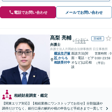
電話でお問い合わせ
メールでお問い合わせ
髙梨 亮輔
茨城県
インタビュ
ーを見る
弁護士
弁護士法人片岡総合法律事務所 日立事務所
横浜市戸塚
面談方法(対
営業時間：0
区
からも
面・電話・ビデ
0:00~23:59
相談受付中
オなど)は応相
（平日）
談
相続財産調査・鑑定
【関東エリア対応】【相続業務にワンストップでお任せ】分割協議や
調停だけでなく、銀行口座の解約や税の申告など手続きまで一貫して