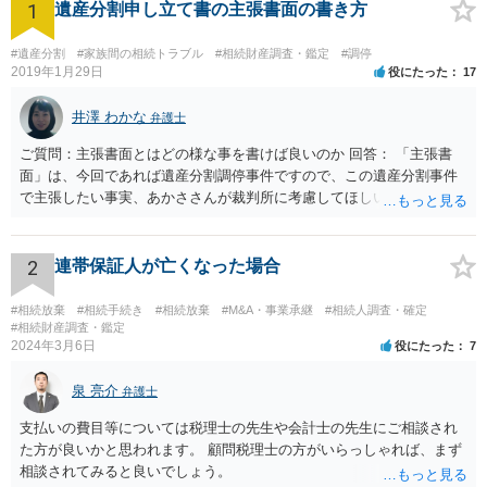
1
遺産分割申し立て書の主張書面の書き方
#遺産分割
#家族間の相続トラブル
#相続財産調査・鑑定
#調停
2019年1月29日
役にたった
17
井澤 わかな
弁護士
ご質問：主張書面とはどの様な事を書けば良いのか 回答： 「主張書
面」は、今回であれば遺産分割調停事件ですので、この遺産分割事件
で主張したい事実、あかささんが裁判所に考慮してほしいと思う、亡
くなった方・あかささん・お姉さん間の事情などを記入することにな
ります。 もし、主張したい事実や考慮してほしい事情に関連して
資料を持っているようであれば、主張書面とは別で提出できます。も
2
連帯保証人が亡くなった場合
し、お姉さんに見られたくないような資料がある場合、「非開示の希
望に関する申出書」と共に提出することも考えられます。 ご質問：書
#相続放棄
#相続手続き
#相続放棄
#M&A・事業承継
#相続人調査・確定
いた方が良い事と書かない方が良い事 回答： お姉さんが申立書の「申
#相続財産調査・鑑定
2024年3月6日
役にたった
7
立ての趣旨」のところに書いている遺産の分け方に対して意見があれ
ば、まずそれを書くとよいです。 次に「申立ての理由」のところに、
泉 亮介
なぜ調停を申し立てたのか(例えば、あかささんと話合いが出来ない／
弁護士
決裂した、など)や亡くなった方・あかささん・お姉さん間の事情やい
支払いの費目等については税理士の先生や会計士の先生にご相談され
きさつなどが書かれていると思うので、あかささんから見てそれは違
た方が良いかと思われます。 顧問税理士の方がいらっしゃれば、まず
うと感じるところは、どのように違うのか、など書くとよいです。 そ
相談されてみると良いでしょう。
の他、お姉さんの申立書には書かれていないけど、どのように遺産を