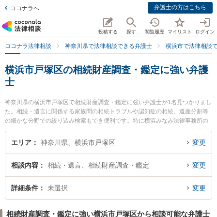
弁護士の方はこちら
ココナラへ
投稿する
探す
閲覧履歴
マイリスト
ログイン
ココナラ法律相談
神奈川県で法律相談できる弁護士
横浜市で法律相談
横浜市戸塚区の相続財産調査・鑑定に強い弁護
士
神奈川県の横浜市戸塚区で相続財産調査・鑑定に強い弁護士が1名見つかりまし
た。相続・遺言に関係する家族間の相続トラブルや認知症の相続、遺産分割等
の細かな分野での絞り込み検索もでき便利です。特に横浜みなみ法律事務所の
西村 紀子弁護士のプロフィール情報や弁護士費用、強みなどが注目されていま
す。『横浜市戸塚区で土日や夜間に発生した相続財産調査・鑑定のトラブルを
エリア
神奈川県、横浜市戸塚区
変更
今すぐに弁護士に相談したい』『相続財産調査・鑑定のトラブル解決の実績豊
富な近くの弁護士を検索したい』『初回相談無料で相続財産調査・鑑定を法律
相談内容
相続・遺言、相続財産調査・鑑定
変更
相談できる横浜市戸塚区内の弁護士に相談予約したい』などでお困りの相談者
さんにおすすめです。
詳細条件
未選択
変更
相続財産調査・鑑定に強い横浜市戸塚区から相談可能な弁護士