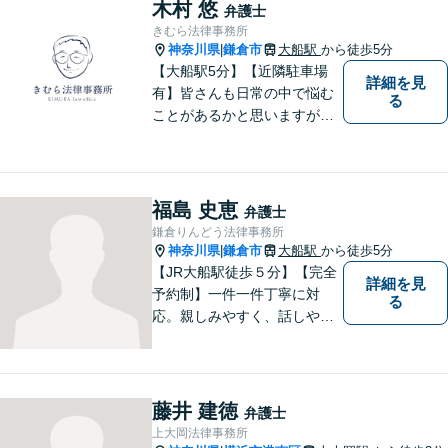
木村 悠
弁護士
きむら法律事務所
神奈川県
鎌倉市
大船駅
から徒歩5分
|
【大船駅5分】【近隣駐車場
詳細を見
有】皆さんも日常の中で悩む
る
ことがあるかと思いますが、
まず誰かに相談してみるとい
うことで解決の糸口が見つか
るかもしれません。地域の
方々により良い法律サービス
福島 史恵
弁護士
を届けていきたいと思いま
鎌倉りんどう法律事務所
す。 ぜひご相談ください。
神奈川県
鎌倉市
大船駅
から徒歩5分
|
【JR大船駅徒歩５分】【完全
詳細を見
予約制】一件一件丁寧に対
る
応。親しみやすく、話しやす
い弁護士であることを心がけ
ています。ご相談予約をご希
望の場合にはまずはお気軽に
お問い合わせください。
藤井 建徳
弁護士
上大岡法律事務所