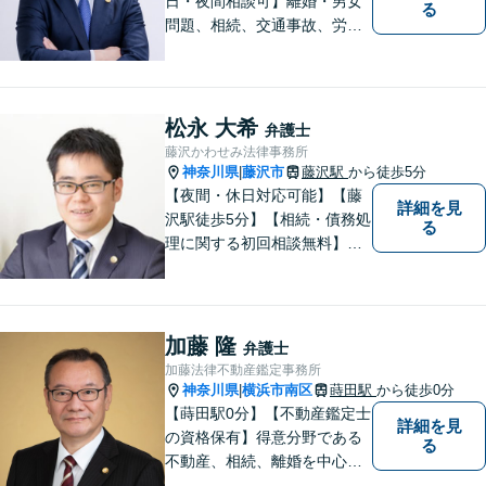
日・夜間相談可】離婚・男女
る
問題、相続、交通事故、労働
問題、不動産、刑事事件、企
業法務など幅広い分野のご相
談に対応しております。ご相
談者様の想いや立場を丁寧に
松永 大希
弁護士
くみ取り、最善の解決を目指
藤沢かわせみ法律事務所
して参ります。【湘南台駅0
神奈川県
藤沢市
藤沢駅
から徒歩5分
|
分】
【夜間・休日対応可能】【藤
詳細を見
沢駅徒歩5分】【相続・債務処
る
理に関する初回相談無料】お
客様一人一人に最適な解決方
法を一緒に考えます。お気軽
にご相談ください。
加藤 隆
弁護士
加藤法律不動産鑑定事務所
神奈川県
横浜市南区
蒔田駅
から徒歩0分
|
【蒔田駅0分】【不動産鑑定士
詳細を見
の資格保有】得意分野である
る
不動産、相続、離婚を中心に
様々な分野の業務を行なって