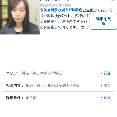
横浜みなみ法律事務所
神奈川県
横浜市戸塚区
戸塚駅
から徒歩6分
|
【戸塚駅徒歩7分】お客様の不
詳細を見
安を解消し、納得のできる解
る
決を目指しております。 女性
弁護士ならではの強みを活か
し、相談しやすい環境づくり
に努めています。取扱業務
は、離婚/相続/不動産・建築/
交通事故/消費者被害等です。
お気軽にご相談ください。
エリア
神奈川県、横浜市戸塚区
変更
相談内容
相続・遺言、相続財産調査・鑑定
変更
詳細条件
未選択
変更