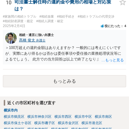
であれば、弁護士に相談し依頼されたら良いと思います。
10
司法書士解任時の違約金や費用の相場と対応策
は？
#家族間の相続トラブル
#相続放棄
#相続手続き
#相続トラブルの代理交渉
#相続財産調査・鑑定
#相続人調査・確定
2025年2月4日
役にたった
4
相続・遺言に強い弁護士
髙橋 俊太
弁護士
＞100万超えの違約金額はありえますか？ 一般的には考えにくいです
が、実際にあり得るかは否かは委任事項や委任後の業務処理状況等に
よるでしょう。 此方での当方回答は以上で終了となりますが、参考に
なりましたら幸いです。
もっとみる
近くの市区町村を選び直す
横浜市内
横浜市鶴見区
横浜市神奈川区
横浜市西区
横浜市中区
横浜市南区
横浜市保土ケ谷区
横浜市磯子区
横浜市金沢区
横浜市港北区