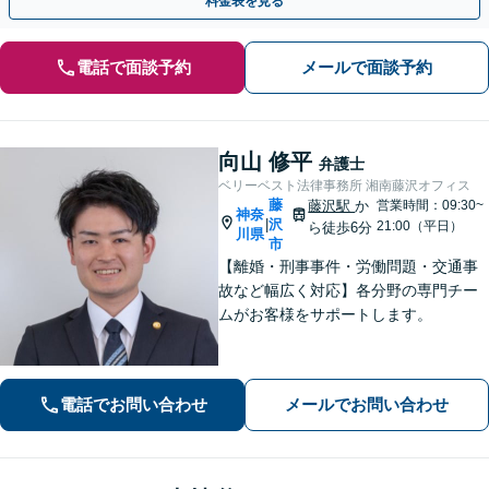
料金表を見る
電話で面談予約
メールで面談予約
向山 修平
弁護士
ベリーベスト法律事務所 湘南藤沢オフィス
藤
藤沢駅
か
営業時間：09:30~
神奈
沢
|
21:00（平日）
ら徒歩6分
川県
市
【離婚・刑事事件・労働問題・交通事
故など幅広く対応】各分野の専門チー
ムがお客様をサポートします。
電話でお問い合わせ
メールでお問い合わせ