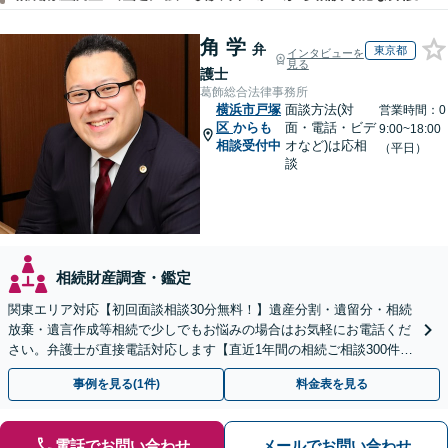
角 学
弁
東京都
インタビューを
見る
護士
葛飾総合法律事務所
横浜市戸塚
面談方法(対
営業時間：0
区
からも
面・電話・ビデ
9:00~18:00
相談受付中
オなど)は応相
（平日）
談
相続財産調査・鑑定
関東エリア対応【初回面談相談30分無料！】遺産分割・遺留分・相続
放棄・遺言作成等相続で少しでもお悩みの場合はお気軽にお電話くだ
さい。弁護士が直接電話対応します【直近1年間の相続ご相談300件以
上！＆相続の著書・セミナー多数】弁護士複数所属
事例を見る(1件)
料金表を見る
電話でお問い合わせ
メールでお問い合わせ