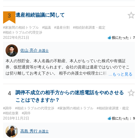
分けるかを決めるについてあかささんが重要だと考える事情があれば
(例えば、○○のときにお姉さんは亡くなった方からお金を援助してもら
3
遺産相続協議に関して
った等)、それも書くとよいです。 書かない方が良いと思うことは、遺
産分割に関係ない(と思われる)いきさつを沢山盛り込むことだと考えま
#家族間の相続トラブル
#協議
#遺産分割
#相続財産調査・鑑定
す(あくまで遺産分割に関係することに留める方が、裁判所や調停委員
#相続トラブルの代理交渉
の方に事情を理解してもらいやすいと思います)。
2022年6月21日
役にたった
7
佐山 亮介
弁護士
本人の預貯金、本人名義の不動産、本人がもっていた株式や有価証
券、仮想通貨等が考えられます。会社の資産は遺産ではないのでそこ
は切り離してお考え下さい。 相手の弁護士や税理士に頼んでも守秘義
務を理由に断られる可能性が高いです。 資料は調停を起こしてから任
意に開示を求め、応じなければ「調査嘱託」という手続きを使って銀
行等に照会をかけることになるでしょう。 不動産は、相続登記が済ん
4
調停不成立の相手方からの迷惑電話をやめさせる
でいなければ市役所ないし区役所に、お子様と義父様のつながりがわ
ことはできますか？
かる戸籍一式を揃えてもちこみ、「名寄せ」という手続きをすると、
#調停
#相続トラブルの代理交渉
#家族間の相続トラブル
#相続財産調査・鑑定
分かると思います。遺産分割協議書の偽造等により既に相続登記され
#相続放棄
#調停
てしまっている場合は、住所などに当たりをつけて登記名義を調べて
2018年11月2日
役にたった
9
探すことになるでしょう。 代理人弁護士を立てられるのはおすすめで
すが、現代では、各々が自由に価格設定をしていますので、特に相場
高島 秀行
弁護士
はお示しできません。ただし、かつて日本弁護士連合会が設けていた