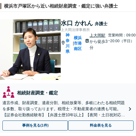
横浜市戸塚区から近い相続財産調査・鑑定に強い弁護士
水口 かれん
弁護士
上大岡法律事務所
神
上大岡駅
営業時間：09:00
横浜
奈
~20:00（平日）
から徒歩3
市港
|
川
分
南区
県
相続財産調査・鑑定
遺言作成、財産調査、遺産分割、相続放棄等、多岐にわたる相続問題
を多数、取り扱っております。税理士・不動産業者の連携も可能。
【証券会社勤務経験有】【弁護士歴10年以上】【夜間・土日祝対応】
【上大岡駅直結】
事例を見る(1件)
料金表を見る