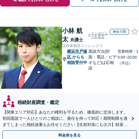
小林 航
神奈川県
インタビュ
ーを見る
太
弁護士
法律事務所ストレングス
横浜市戸塚
面談方法(対
営業時間：1
区
からも
面・電話・ビデ
0:00~20:00
相談受付中
オなど)は応相
（平日）
談
相続財産調査・鑑定
【関東エリア対応】あなたの権利を守るため、徹底的に交渉します。
初回面談で一人ひとりのご相談に、責任を持って対応！期間制限を過
ぎてしまった相続放棄もお任せください【生前対策にも注力】財産管
理から遺言書の作成・執行まで、一括してサポート
料金表を見る