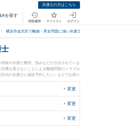
弁護士の方はこちら
&Aを探す
閲覧履歴
マイリスト
ログイン
横浜市金沢区で離婚・男女問題に強い弁護士
横浜市金沢区で生活費を渡さ
護士
ル情報や弁護士費用、強みなどが注目されていま
生活費を渡さないことによる離婚問題のトラブル
沢区内の弁護士に相談予約したい』などでお困り
変更
変更
変更