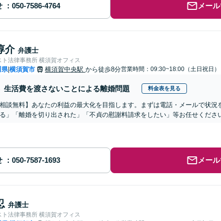
せ
メール
淳介
弁護士
スト法律事務所 横須賀オフィス
川県
横須賀市
横須賀中央駅
から徒歩8分
営業時間：09:30~18:00（土日祝日）
|
生活費を渡さないことによる離婚問題
料金表を見る
相談無料】あなたの利益の最大化を目指します。まずは電話・メールで状況
る」「離婚を切り出された」「不貞の慰謝料請求をしたい」等お任せくださ
せ
メール
忍
弁護士
スト法律事務所 横須賀オフィス