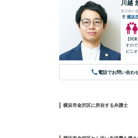
川越 
東京桜の
横浜
【関東
すので
ピニオ
電話でお問い合わ
横浜市金沢区に所在する弁護士