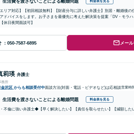
生活費を渡さないことによる離婚問題
料金表を見る
エリア対応】【初回相談無料】【財産分与に詳しい弁護士】別居・離婚後の
アドバイスをします。お子さまを最優先に考えた解決策を提案「DV・モラ
【休日夜間面談可】
せ
メール
真莉瑛
弁護士
事務所
市金沢区
からも相談受付中
面談方法(対面・電話・ビデオなど)は応相談
営業時間
生活費を渡さないことによる離婚問題
料金表を見る
・不倫に強い弁護士◆【早く解決したい】【責任を取らせたい】【減額した