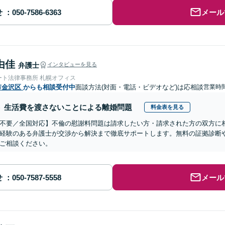
せ
メール
由佳
弁護士
インタビューを見る
ート法律事務所 札幌オフィス
市金沢区
からも相談受付中
面談方法(対面・電話・ビデオなど)は応相談
営業時間
生活費を渡さないことによる離婚問題
料金表を見る
不要／全国対応】不倫の慰謝料問題は請求したい方・請求された方の双方に
経験のある弁護士が交渉から解決まで徹底サポートします。無料の証拠診断
ご相談ください。
せ
メール