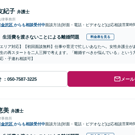
友紀子
弁護士
法律事務所
市金沢区
からも相談受付中
面談方法(対面・電話・ビデオなど)は応相談
営業時
生活費を渡さないことによる離婚問題
料金表を見る
エリア対応】【初回面談無料】仕事や育児で忙しいあなたへ。女性弁護士が
生の再スタートを二人三脚で考えます。「離婚すべきか悩んでいる」という
応・子連れ相談可】
せ
メール
恵美
弁護士
律事務所
市金沢区
からも相談受付中
面談方法(対面・電話・ビデオなど)は応相談
営業時