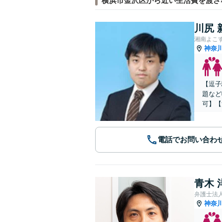
横浜市金沢区から近い生活費を渡さ
川尻 
湘南よこ
神奈
【逗子
題など
可】【
電話でお問い合わ
青木 
弁護士法
神奈