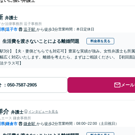
ないに強い弁護士
新
弁護士
すか法律事務所 逗子事務所
川県
逗子市
逗子駅
から徒歩3分
営業時間：本日定休日
|
生活費を渡さないことによる離婚問題
料金表を見る
駅3分】【夫・妻側どちらでも対応可】豊富な実績が強み。女性弁護士も所
幅広く対応いたします。離婚を考えたら、まずはご相談ください。【初回面
法テラス可】
せ
メール
洋介
弁護士
インタビューを見る
人エース 鎌倉事務所
川県
鎌倉市
鎌倉駅
から徒歩2分
営業時間：08:00~22:00（土日祝日）
|