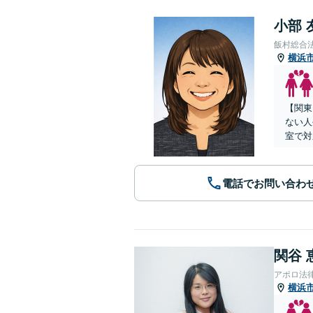
小部 
飯村総合
横浜
【関東
ない人
室で対
電話でお問い合わ
関谷 
アポロ法
横浜