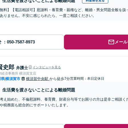
生活費を渡さないことによる離婚問題
料金表を見る
無料】【電話相談可】慰謝料・養育費・親権など、離婚・男女問題全般を扱
ありません。不安に感じられたら、一度ご相談ください。
せ
メール
賢史郎
弁護士
インタビューを見る
律経済事務所 横須賀支店
川県
横須賀市
横須賀中央駅
から徒歩7分
営業時間：本日定休日
|
生活費を渡さないことによる離婚問題
考え始めた、不倫慰謝料、養育費、財産分与等でお困りの方は是非ご相談く
や税務面も総合的にサポートいたします。