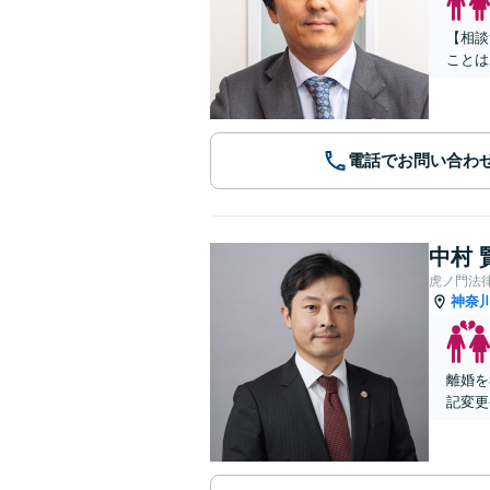
【相談
ことは
電話でお問い合わ
中村 
虎ノ門法
神奈
離婚を
記変更