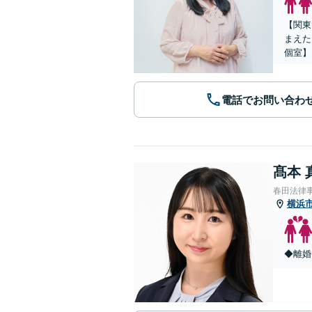
【関東
まえた
個室】
電話でお問い合わ
髙本 
春田法律
横浜
◆離婚