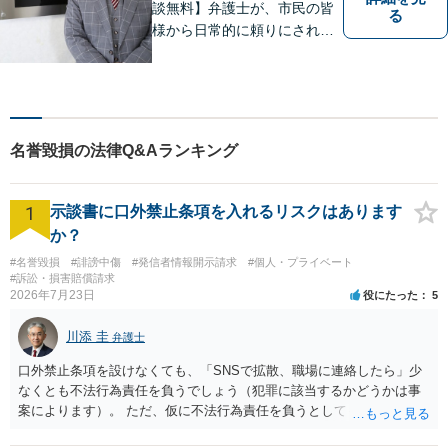
談無料】弁護士が、市民の皆
る
様から日常的に頼りにされる
存在になる社会を目指して、
日々精進してまいります。皆
様のトラブルを解決し、明る
い未来へと導きます。お気軽
にご相談ください。【駐車場
名誉毀損の法律Q&Aランキング
あり】
1
示談書に口外禁止条項を入れるリスクはあります
か？
#名誉毀損
#誹謗中傷
#発信者情報開示請求
#個人・プライベート
#訴訟・損害賠償請求
2026年7月23日
役にたった
5
川添 圭
弁護士
口外禁止条項を設けなくても、「SNSで拡散、職場に連絡したら」少
なくとも不法行為責任を負うでしょう（犯罪に該当するかどうかは事
案によります）。 ただ、仮に不法行為責任を負うとしても、違約金を
決めておかなければ慰謝料程度しか認められないケースが出てきます