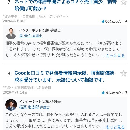
7
ネットでの誹謗中傷によるコミケ売上減少、損害
賠償は可能か？
#誹謗中傷
#名誉毀損
#個人・プライベート
2026年7月30日
役にたった
4
インターネットに強い弁護士
泉 亮介
弁護士
相手の投稿のみでは権利侵害性が認められるにはハードルが高いよう
に思われます。 また、仮に投稿者がどこの誰かが特定できたとして
も、その投稿のせいで売り上げが減ったということについての証明は
相当程度難易度が高いでしょう。
8
Google口コミで発信者情報開示後、損害賠償請
求を受けています。示談について相談です。
#訴訟・損害賠償請求
#名誉毀損
2026年7月14日
役にたった
7
インターネットに強い弁護士
稲葉 進太郎
弁護士
このようなケースでは、自分から示談を申し入れることは一般的でし
ょうか。 →一般的には、多くあります。 相手方代理人弁護士に対し、
自分で示談を申し入れることにデメリットはありますか。 →弁護士で