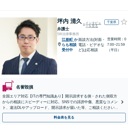
坪内 清久
千葉県
インタビュ
ーを見る
弁護士
Sfil法律事務所
営業時間：0
江差町
か
面談方法(対面・
らも相談
電話・ビデオな
7:00~21:59
受付中
ど)は応相談
（平日）
名誉毀損
全国エリア対応【ITの専門知識あり】開示請求する側・された側双方
からの相談にスピーディーに対応。SNSでの誹謗中傷、悪質なコメン
ト、違法DLやアップロード、開示請求が届いた等、ご相談ください
【WEB面談OK&解決実績豊富】【千葉中央駅4分】
料金表を見る