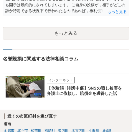
も開示は最終的にされてしまいます。 ご自身の投稿が，相手がどこの
誰か特定できる状況下で行われたものであれば，権利侵害性が認めら
れる可能性はあるかと思われます。 もっとも，相手方の晒し行為につ
いても，アカウントを特定したうえで，ネットストーカーとして晒し
たのであれば，かかる行為に権利侵害性が認められる可能性はあるで
もっとみる
しょう。
名誉毀損に関連する法律相談コラム
インターネット
【体験談│誹謗中傷】SNSの晒し被害を
弁護士に依頼し、賠償金を獲得した話
近くの市区町村を選び直す
道南
函館市
北斗市
松前町
福島町
知内町
木古内町
七飯町
鹿部町