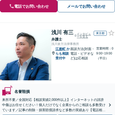
電話でお問い合わせ
メールでお問い合わせ
浅川 有三
東京都
インタビュ
ーを見る
弁護士
浅川倉方法律事務所
営業時間：0
江差町
か
面談方法(対面・
らも相談
電話・ビデオな
9:00~19:00
受付中
ど)は応相談
（平日）
名誉毀損
来所不要／全国対応【相談実績2,000件以上】インターネットの誹謗
中傷はお任せください！個人だけでなく企業からのご相談も多数受け
ています／記事の削除・損害賠償請求など多数の実績あり【電話相談