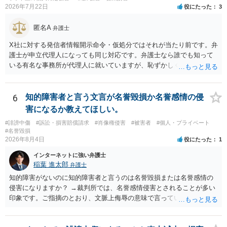
2026年7月22日
役にたった
3
匿名A
弁護士
X社に対する発信者情報開示命令・仮処分ではそれが当たり前です。弁
護士が申立代理人になっても同じ対応です。弁護士なら誰でも知って
いる有名な事務所が代理人に就いていますが、恥ずかしくないのだろ
うかと思います。
6
知的障害者と言う文言が名誉毀損か名誉感情の侵
害になるか教えてほしい。
#誹謗中傷
#訴訟・損害賠償請求
#肖像権侵害
#被害者
#個人・プライベート
#名誉毀損
2026年8月4日
役にたった
1
インターネットに強い弁護士
稲葉 進太郎
弁護士
知的障害がないのに知的障害者と言うのは名誉毀損または名誉感情の
侵害になりますか？ →裁判所では、名誉感情侵害とされることが多い
印象です。ご指摘のとおり、文脈上侮辱の意味で言っている点も加味
されていると思います。