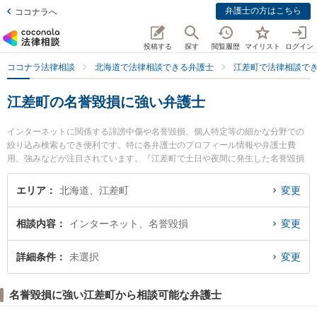
弁護士の方はこちら
ココナラへ
投稿する
探す
閲覧履歴
マイリスト
ログイン
ココナラ法律相談
北海道で法律相談できる弁護士
江差町で法律相談で
江差町の名誉毀損に強い弁護士
インターネットに関係する誹謗中傷や名誉毀損、個人特定等の細かな分野での
絞り込み検索もでき便利です。特に各弁護士のプロフィール情報や弁護士費
用、強みなどが注目されています。『江差町で土日や夜間に発生した名誉毀損
のトラブルを今すぐに弁護士に相談したい』『名誉毀損のトラブル解決の実績
豊富な近くの弁護士を検索したい』『初回相談無料で名誉毀損を法律相談でき
エリア
北海道、江差町
変更
る江差町内の弁護士に相談予約したい』などでお困りの相談者さんにおすすめ
です。
相談内容
インターネット、名誉毀損
変更
詳細条件
未選択
変更
名誉毀損に強い江差町から相談可能な弁護士