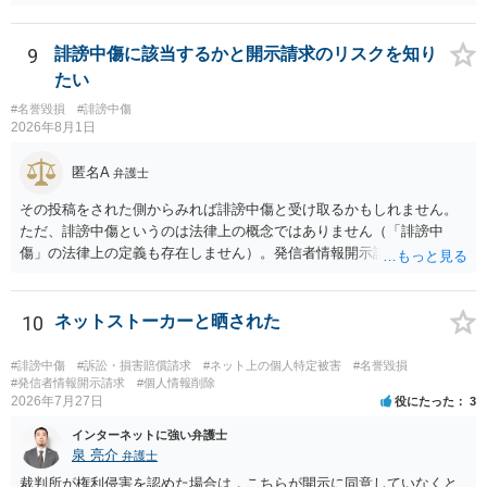
はない方が減額交渉に望む場合、知識がないことから、相手方が納得
できる主張を展開するのが難しいという点が指摘されるでしょう。 弁
護士に依頼する経済的余裕がない場合、自分で示談交渉を行う際に注
9
誹謗中傷に該当するかと開示請求のリスクを知り
意すべき点があれば教えてください。 →分からないことが出てきたら
たい
弁護士にご相談になるのが良いかと存じます。まずは電話相談などで
#名誉毀損
#誹謗中傷
直接弁護士にご相談になることをお勧めいたします。
2026年8月1日
匿名A
弁護士
その投稿をされた側からみれば誹謗中傷と受け取るかもしれません。
ただ、誹謗中傷というのは法律上の概念ではありません（「誹謗中
傷」の法律上の定義も存在しません）。発信者情報開示請求は権利侵
害がある場合に認められるもので、本人が不愉快に感じる投稿だから
認められるわけではありません。 ご質問に書かれている投稿内容だけ
では、相手にとって不愉快かもしれませんが当然に権利侵害に該当す
10
ネットストーカーと晒された
るとは言い難く、発信者情報開示請求は認められない事案が多いと思
われますが、実際の投稿内容を確認しなければ正確な回答は難しいの
#誹謗中傷
#訴訟・損害賠償請求
#ネット上の個人特定被害
#名誉毀損
で、ご不安であれば、弁護士へ直接相談して見通しを聞いてみればよ
#発信者情報開示請求
#個人情報削除
2026年7月27日
役にたった
3
いと思います。
インターネットに強い弁護士
泉 亮介
弁護士
裁判所が権利侵害を認めた場合は，こちらが開示に同意していなくと