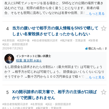
友人にLINEでメッセージを送る場合と、SNSなどの公開の場所で書き
込むのとでは、犯罪の成否から全く違うことになります。前者の場
合、そもそも世間に流布していなければ名誉や信用、業務にかかる犯
罪は成立しないことになります。
4
当方の腹いせで相手方の個人情報をSNSで晒して
しまい名誉毀損させてしまったかもしれない
#名誉毀損
#誹謗中傷
#発信者情報開示請求
#風評被害・営業妨害
#加害者
#訴訟・損害賠償請求
2026年7月29日
役にたった
2
インターネットに強い弁護士
稲葉 進太郎
弁護士
もし賠償金を請求されたら分割払い（最大何回まで）は可能でしょう
か？ →相手方が応じれば可能でしょう。 賠償金はいくらくらいになり
そうですか？ →数十万円から１００万円単位まで様々であり、不明で
す。相手方から相談者様に対し請求がなされた場合、減額や分割の交
渉が行われ、双方合意に至れば支払が開始され、決裂して相手方が訴
訟提起を選択すれば訴訟の中で解決がなされる流れが通常です。
5
Xの開示請求の双方審で、相手方の主張が口頭ば
かりで把握しきれません
#発信者情報開示請求
#名誉毀損
#訴訟・損害賠償請求
#ネット上の個人特定被害
#風評被害・営業妨害