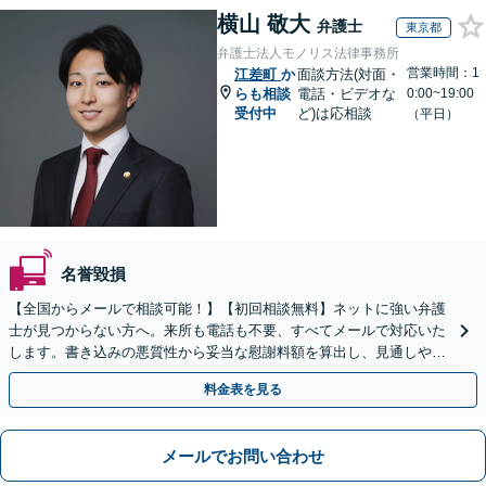
横山 敬大
弁護士
東京都
弁護士法人モノリス法律事務所
営業時間：1
江差町
か
面談方法(対面・
らも相談
電話・ビデオな
0:00~19:00
受付中
ど)は応相談
（平日）
名誉毀損
【全国からメールで相談可能！】【初回相談無料】ネットに強い弁護
士が見つからない方へ。来所も電話も不要、すべてメールで対応いた
します。書き込みの悪質性から妥当な慰謝料額を算出し、見通しや費
用面のリスクも包み隠さずお伝えしサポートします。
料金表を見る
メールでお問い合わせ