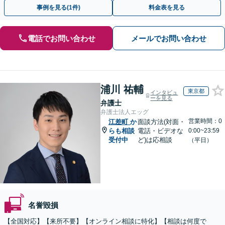
可】【初回相談無料】【夜間休日面談可】
事例を見る(1件)
料金表を見る
電話でお問い合わせ
メールでお問い合わせ
浦川 祐輔
東京都
インタビュ
ーを見る
弁護士
弁護士法人エッグ
営業時間：0
江差町
か
面談方法(対面・
らも相談
電話・ビデオな
0:00~23:59
受付中
ど)は応相談
（平日）
名誉毀損
【全国対応】【来所不要】【オンライン相談に特化】【相談は何度で