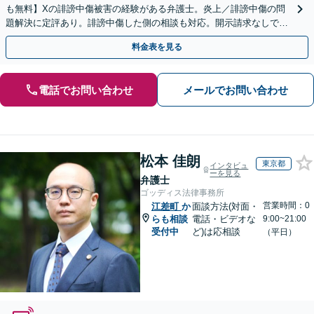
も無料】Xの誹謗中傷被害の経験がある弁護士。炎上／誹謗中傷の問
題解決に定評あり。誹謗中傷した側の相談も対応。開示請求なしで本
人の特定ができる場合もあり。
料金表を見る
電話でお問い合わせ
メールでお問い合わせ
松本 佳朗
東京都
インタビュ
ーを見る
弁護士
ゴッディス法律事務所
営業時間：0
江差町
か
面談方法(対面・
らも相談
電話・ビデオな
9:00~21:00
受付中
ど)は応相談
（平日）