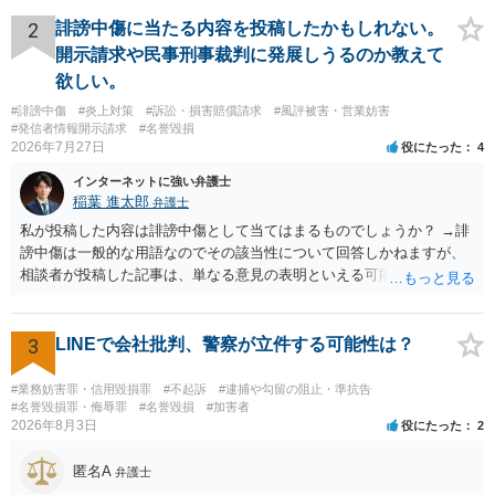
（日本の裁判所が認定する慰謝料は、到底被害感情を満足させられる
ような金額ではありません）。そのため、口外禁止条項とともに口外
2
誹謗中傷に当たる内容を投稿したかもしれない。
した場合の違約金（100～200万円程度）を定めることには、大きな意
開示請求や民事刑事裁判に発展しうるのか教えて
味と抑止力があります。 逆に、口外禁止条項を設けると、正当な理由
欲しい。
がある場合を除いて第三者へ情報開示ができなくなります。そのた
#誹謗中傷
#炎上対策
#訴訟・損害賠償請求
#風評被害・営業妨害
め、口外禁止条項によって自らを縛られてしまうと困るようなケース
#発信者情報開示請求
#名誉毀損
（例えば弁護団事件でマスコミ等へ公表する必要があるケース等）で
2026年7月27日
役にたった
4
は、口外禁止の範囲を特定・限定する等の工夫をすることがあります
が、個人間の紛争で、合意後もみだりに紛争情報を口外することそれ
インターネットに強い弁護士
自体が異常事態であって、相手方への抑止効果として口外禁止条項を
稲葉 進太郎
弁護士
設定しておく方が望ましい場合が多いと思われます（上記のとおり、
私が投稿した内容は誹謗中傷として当てはまるものでしょうか？ →誹
口外禁止条項は、違反した際の違約金条項とワンセットにすることで
謗中傷は一般的な用語なのでその該当性について回答しかねますが、
効果を発揮するといえます）。
相談者が投稿した記事は、単なる意見の表明といえる可能性が高く、
権利侵害が認められる可能性は低いと存じます。 もし当てはまるとし
て、開示請求が認められたり、民事裁判や刑事裁判に発展しうるもの
でしょうか？ →権利侵害や、名誉毀損・侮辱に該当する可能性が低い
3
LINEで会社批判、警察が立件する可能性は？
ため、民事裁判や刑事裁判に発展することはあまり考えられないよう
に思われます。
#業務妨害罪・信用毀損罪
#不起訴
#逮捕や勾留の阻止・準抗告
#名誉毀損罪・侮辱罪
#名誉毀損
#加害者
2026年8月3日
役にたった
2
匿名A
弁護士