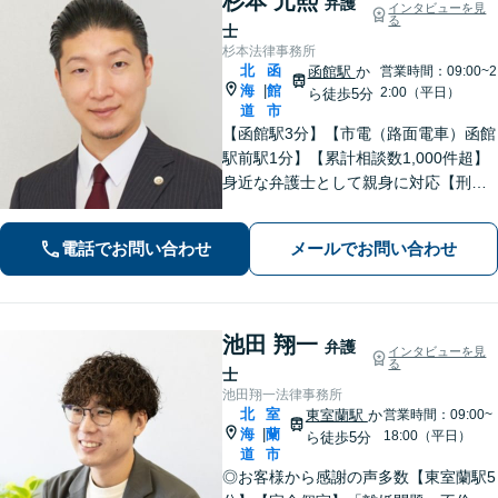
杉本 元熙
弁護
インタビューを見
る
士
杉本法律事務所
北
函
函館駅
か
営業時間：09:00~2
海
館
|
2:00（平日）
ら徒歩5分
道
市
【函館駅3分】【市電（路面電車）函館
駅前駅1分】【累計相談数1,000件超】
身近な弁護士として親身に対応【刑事
事件】不起訴処分で解決した事例多
数！悩まないで気軽にご相談ください
電話でお問い合わせ
メールでお問い合わせ
【初回面談無料】【夜間土日対応】
池田 翔一
弁護
インタビューを見
る
士
池田翔一法律事務所
北
室
東室蘭駅
か
営業時間：09:00~
海
蘭
|
18:00（平日）
ら徒歩5分
道
市
◎お客様から感謝の声多数【東室蘭駅5