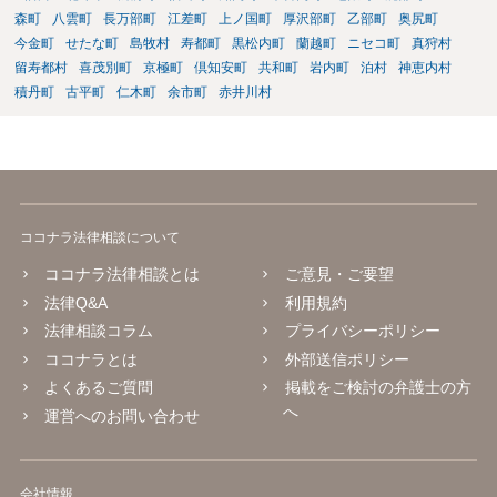
森町
八雲町
長万部町
江差町
上ノ国町
厚沢部町
乙部町
奥尻町
今金町
せたな町
島牧村
寿都町
黒松内町
蘭越町
ニセコ町
真狩村
留寿都村
喜茂別町
京極町
倶知安町
共和町
岩内町
泊村
神恵内村
積丹町
古平町
仁木町
余市町
赤井川村
ココナラ法律相談について
ココナラ法律相談とは
ご意見・ご要望
法律Q&A
利用規約
法律相談コラム
プライバシーポリシー
ココナラとは
外部送信ポリシー
よくあるご質問
掲載をご検討の弁護士の方
へ
運営へのお問い合わせ
会社情報