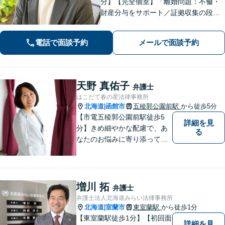
分】【完全個室】「離婚問題：不倫・
財産分与をサポート／証拠収集の段階
から将来の調停や裁判を見据えた戦略
的なアプローチ」「相続問題：幅広い
電話で面談予約
メールで面談予約
相続問題に対応できる豊富な経験」適
切な公正証書遺言を作成【行政書士資
格保有】
天野 真佑子
弁護士
はこだて春の星法律事務所
北海道
函館市
五稜郭公園前駅
から徒歩5分
|
【市電五稜郭公園前駅徒歩5
詳細を見
分】きめ細やかな配慮で、あ
る
なたのお悩みに寄り添って対
応します。新しい人生のスタ
ートが切れるよう、法律のプ
ロとして最後までサポート。
お気軽にご相談ください。
増川 拓
弁護士
弁護士法人北海道みらい法律事務所
北海道
室蘭市
東室蘭駅
から徒歩1分
|
【東室蘭駅徒歩1分】【初回面
詳細を見