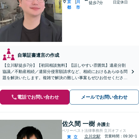
京
川
|
日定休日
徒歩7分
都
市
自筆証書遺言の作成
【立川駅徒歩7分】【初回相談無料】【話しやすい雰囲気】遺産分割
協議／不動産相続／遺留分侵害額請求など、相続におけるあらゆる問
題を解決いたします。複雑で解決の難しい事案もぜひお任せくださ
い。【電話相談可】【休日・夜間面談可】
電話でお問い合わせ
メールでお問い合わせ
佐久間 一樹
弁護士
ベリーベスト法律事務所 立川オフィス
立川北駅
営業時間：09:30~1
東
立