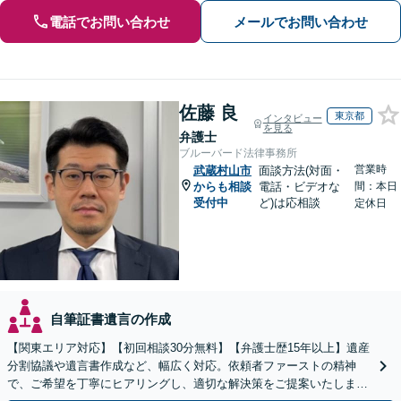
電話でお問い合わせ
メールでお問い合わせ
佐藤 良
東京都
インタビュー
を見る
弁護士
ブルーバード法律事務所
営業時
武蔵村山市
面談方法(対面・
からも相談
電話・ビデオな
間：本日
受付中
ど)は応相談
定休日
自筆証書遺言の作成
【関東エリア対応】【初回相談30分無料】【弁護士歴15年以上】遺産
分割協議や遺言書作成など、幅広く対応。依頼者ファーストの精神
で、ご希望を丁寧にヒアリングし、適切な解決策をご提案いたしま