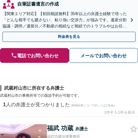
自筆証書遺言の作成
【関東エリア対応】【初回相談無料】35年以上の弁護士経験で培った
「どんな相手でも臆さない、粘り強い交渉力」が強みです。遺産分割
協議・調停／遺留分／不動産の相続など相続でのトラブルやはお任せ
ください。遺言書や生前贈与など生前対策にも注力
料金表を見る
電話でお問い合わせ
メールでお問い合わせ
武蔵村山市に所在する弁護士
武蔵村山市の事務所等での面談予約が可能です。
1
人の弁護士が見つかりました
(検索結果について詳しくは
こちら
)
1件中 1-1件を表示
福武 功蔵
弁護士
福武功蔵法律事務所