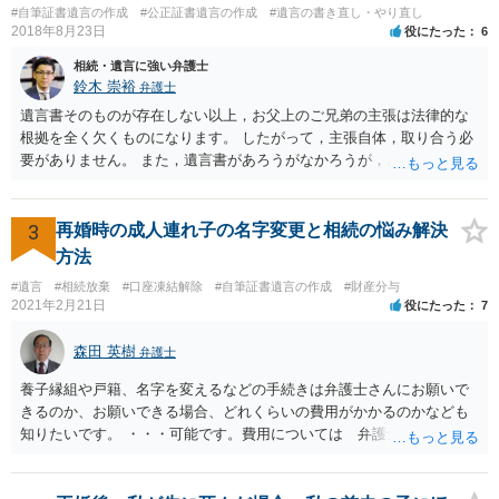
#自筆証書遺言の作成
#公正証書遺言の作成
#遺言の書き直し・やり直し
2018年8月23日
役にたった
6
相続・遺言に強い弁護士
鈴木 崇裕
弁護士
遺言書そのものが存在しない以上，お父上のご兄弟の主張は法律的な
根拠を全く欠くものになります。 したがって，主張自体，取り合う必
要がありません。 また，遺言書があろうがなかろうが，お父上のご兄
弟と面会しなければならない義務はもともとありません。 峰岸先生の
ご回答にもありますが， 代理人弁護士をたてて，その弁護士から相手
方に対して， ・相続に関する主張は法的根拠がなく，一切応じないこ
3
再婚時の成人連れ子の名字変更と相続の悩み解決
と ・今後一切の連絡をしてこないでほしいこと ・連絡を継続してくる
方法
ようであれば警察への通報や法的措置も辞さないこと などを記載した
#遺言
#相続放棄
#口座凍結解除
#自筆証書遺言の作成
#財産分与
書面を発送してもらうことがよろしいように思います。
2021年2月21日
役にたった
7
森田 英樹
弁護士
養子縁組や戸籍、名字を変えるなどの手続きは弁護士さんにお願いで
きるのか、お願いできる場合、どれくらいの費用がかかるのかなども
知りたいです。 ・・・可能です。費用については 弁護士と直接面談
の上 内容を確認し 協議の上個別に契約によって決まることになっ
ています。 やはり、成人した子のことまでごちゃごちゃ考えず、自分