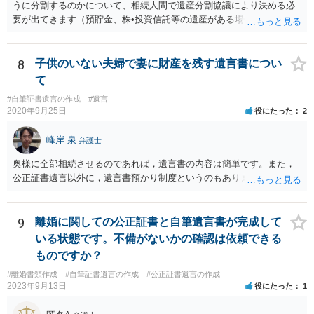
うに分割するのかについて、相続人間で遺産分割協議により決める必
要が出てきます（預貯金、株•投資信託等の遺産がある場合に、どの遺
産についても相続分の割合で分けるのか、預貯金はある相続人に、株•
投資信託は他の相続人にというような分け方をするのか等について
は、相続人間で遺産分割協議により決める必要があります）。
8
子供のいない夫婦で妻に財産を残す遺言書につい
て
#自筆証書遺言の作成
#遺言
2020年9月25日
役にたった
2
峰岸 泉
弁護士
奥様に全部相続させるのであれば，遺言書の内容は簡単です。また，
公正証書遺言以外に，遺言書預かり制度というのもあります。
9
離婚に関しての公正証書と自筆遺言書が完成して
いる状態です。不備がないかの確認は依頼できる
ものですか？
#離婚書類作成
#自筆証書遺言の作成
#公正証書遺言の作成
2023年9月13日
役にたった
1