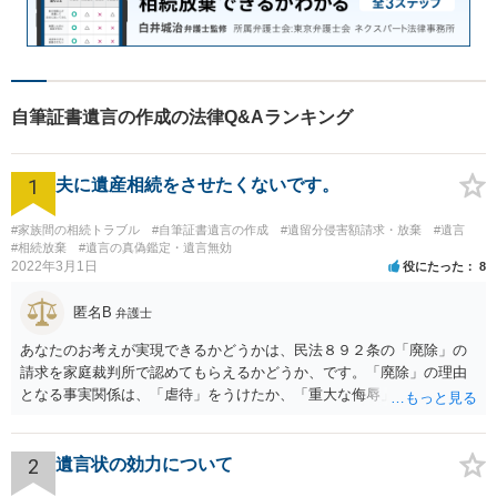
自筆証書遺言の作成の法律Q&Aランキング
1
夫に遺産相続をさせたくないです。
#家族間の相続トラブル
#自筆証書遺言の作成
#遺留分侵害額請求・放棄
#遺言
#相続放棄
#遺言の真偽鑑定・遺言無効
2022年3月1日
役にたった
8
匿名B
弁護士
あなたのお考えが実現できるかどうかは、民法８９２条の「廃除」の
請求を家庭裁判所で認めてもらえるかどうか、です。「廃除」の理由
となる事実関係は、「虐待」をうけたか、「重大な侮辱」を受けた
か、推定相続人たる夫に「その他著しい非行」があったか否かです。
「廃除」は遺言でも可能です（民法８９３条）。 弁護士に具体的な事
情を話して相談して、「廃除」が可能か、実際に法律相談を受けるこ
2
遺言状の効力について
とをお勧めします。