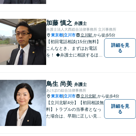
小企業の法務全般に強み】
【英語対応可能】経営者視点
に立った実践的な法的アドバ
イスをご提供します。
加藤 慎之
弁護士
弁護士法人大西総合法律事務所 立川事務所
東京都
立川市
立川駅
から徒歩5分
|
【初回電話相談(15分)無料】
詳細を見
こんなとき、まずはお電話
る
を！ ◆弁護士に相談するほど
のことか分からない（→まず
はご相談ください。ご自身で
対応できそうであれば、解決
法を指南します。） ◆弁護士
鳥生 尚美
弁護士
に依頼したら、費用はいくら
あけぼの綜合法律事務所
かかるのか。
東京都
立川市
立川北駅
から徒歩4分
|
【立川北駅4分】【初回相談無
詳細を見
料】トラブルの当事者となっ
る
た場合は、早期に正しい見通
しを持って冷静に対処をする
ことが、次のステージをより
良いものにするために最も重