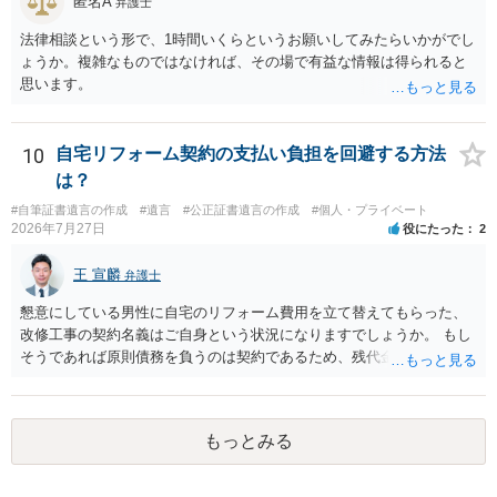
匿名A
弁護士
法律相談という形で、1時間いくらというお願いしてみたらいかがでし
ょうか。複雑なものではなければ、その場で有益な情報は得られると
思います。
10
自宅リフォーム契約の支払い負担を回避する方法
は？
#自筆証書遺言の作成
#遺言
#公正証書遺言の作成
#個人・プライベート
2026年7月27日
役にたった
2
王 宣麟
弁護士
懇意にしている男性に自宅のリフォーム費用を立て替えてもらった、
改修工事の契約名義はご自身という状況になりますでしょうか。 もし
そうであれば原則債務を負うのは契約であるため、残代金を捻出して
もらうよう約束した男性に支払いをお願いするしかないように思われ
ます。 入籍した場合でも、原則契約者が単独で全ての債務を負うこと
には変わりがありません。 なかなか対応に難しい案件であり、公開の
もっとみる
場でアドバイスを行うのも限界があるように思われますので、資料等
を持参のうえ個別に弁護士に相談されることをお勧めします。