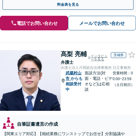
す。まずは無料相談でお悩みをお聞かせください。
料金表を見る
電話でお問い合わせ
メールでお問い合わせ
髙梨 亮輔
茨城県
インタビュ
ーを見る
弁護士
弁護士法人片岡総合法律事務所 日立事務所
武蔵村山
面談方法(対
営業時間：0
市
からも
面・電話・ビデ
0:00~23:59
相談受付
オなど)は応相
（土日祝日）
中
談
自筆証書遺言の作成
【関東エリア対応】【相続業務にワンストップでお任せ】分割協議や