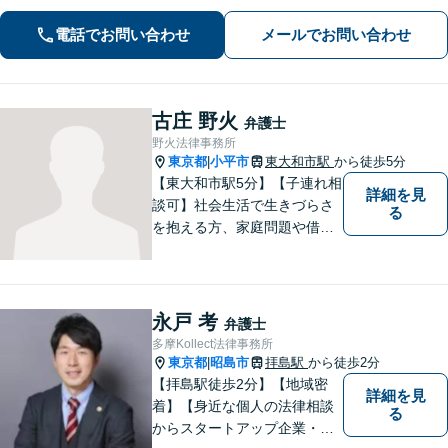
をレジュメにしてご提供します。離婚
電話でお問い合わせ
メールでお問い合わせ
問題、不動産・住まい、借金、労働雇
用、企業法務など
古庄 野火
弁護士
野火法律事務所
東京都
小平市
東大和市駅
から徒歩5分
|
【東大和市駅5分】【子連れ相
詳細を見
談可】社会生活で生きづらさ
る
を抱える方、家庭問題や借金
問題などでお困りの方に、弁
護士として法律面からサポー
トいたします。【債務初回相
談無料】【分割払い可】【法
永戸 考
弁護士
テラス利用可】
多摩Kollect法律事務所
東京都
昭島市
拝島駅
から徒歩2分
|
【拝島駅徒歩2分】【地域密
詳細を見
着】【身近な個人の法律相談
る
からスタートアップ企業・中