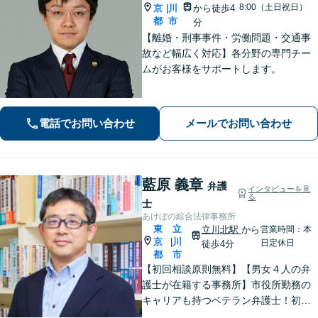
8:00（土日祝日）
京
川
から徒歩4
|
都
市
分
【離婚・刑事事件・労働問題・交通事
故など幅広く対応】各分野の専門チー
ムがお客様をサポートします。
電話でお問い合わせ
メールでお問い合わせ
藍原 義章
弁護
インタビューを見
る
士
あけぼの綜合法律事務所
東
立
立川北駅
から
営業時間：本
京
川
|
日定休日
徒歩4分
都
市
【初回相談原則無料】【男女４人の弁
護士が在籍する事務所】市役所勤務の
キャリアも持つベテラン弁護士！初回
面談の際には、相談内容とアドバイス