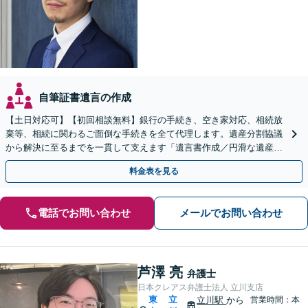
自筆証書遺言の作成
【土日対応可】【初回相談無料】銀行の手続き、空き家対応、相続放
棄等、相続に関わるご面倒な手続きを全て代理します。遺産分割協議
から解決に至るまでを一貫して支えます「遺言書作成／円滑な遺産分
割を」「家族信託／信頼できる家族に財産管理を任せる」
料金表を見る
電話でお問い合わせ
メールでお問い合わせ
芦澤 亮
弁護士
日本クレアス弁護士法人 立川支店
東
立
立川駅
から
営業時間：本