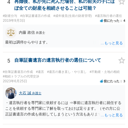
の事だけ考えるべきなのでしょうか ・・・お子さんの事をまで含め良
4
再婚後、私が先に死んだ場合、私の前夫の子にほ
い解決案があればお悩みになるのは当然と言えば当然のことです。 彼
ぼ全ての財産を相続させることは可能？
と親子関係を結びたいと思っているが、名字は変えたくない・・・養
#財産分与
#自筆証書遺言の作成
#成年後見(生前の財産管理)
#遺言執行者の選任
子縁組の必要があり 氏も変更することになります。 しかし 彼は成人
2019年9月3日
役にたった
4
しているとは言え、自分の子と私の連れ子、全て平等にしたいと希
望。もちろん私もそうできればと思います。 ・・・婚姻前の契約 あ
内藤 政信
弁護士
るいは 遺言書などで その意思を実現する方法はあります。 弁護
士に相談してみてください。
最初は調停からやります。
5
自筆証書遺言の遺言執行者の選任について
#自筆証書遺言の作成
#遺言
#遺言の書き直し・やり直し
#不動産・土地の相続
#相続トラブルの代理交渉
2023年6月25日
役にたった
3
大石 誠
弁護士
・遺言執行者を専門家に依頼するには ⇒事前に遺言執行者に就任する
ことを依頼する専門家に了解を取っておけば足ります。（その方に公
正証書遺言の作成も依頼してしまうという方法もあります） 事前に了
解を取るだけであれば、契約は不要ですし、契約料を払う必要もあり
ません。 遺言執行者に就任し、遺言執行が完了したときの報酬だけ、