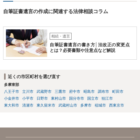
自筆証書遺言の作成に関連する法律相談コラム
相続・遺言
自筆証書遺言の書き方│法改正の変更点
とは？必要書類や注意点など解説
近くの市区町村を選び直す
多摩東部
八王子市
立川市
武蔵野市
三鷹市
府中市
昭島市
調布市
町田市
小金井市
小平市
日野市
東村山市
国分寺市
国立市
狛江市
東大和市
清瀬市
東久留米市
武蔵村山市
多摩市
稲城市
西東京市