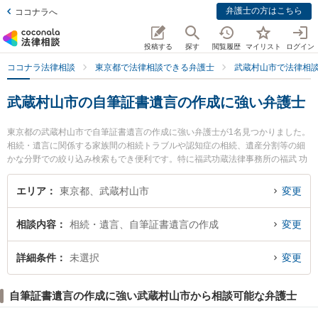
弁護士の方はこちら
ココナラへ
投稿する
探す
閲覧履歴
マイリスト
ログイン
ココナラ法律相談
東京都で法律相談できる弁護士
武蔵村山市で法律相
武蔵村山市の自筆証書遺言の作成に強い弁護士
東京都の武蔵村山市で自筆証書遺言の作成に強い弁護士が1名見つかりました。
相続・遺言に関係する家族間の相続トラブルや認知症の相続、遺産分割等の細
かな分野での絞り込み検索もでき便利です。特に福武功蔵法律事務所の福武 功
蔵弁護士のプロフィール情報や弁護士費用、強みなどが注目されています。
『武蔵村山市で土日や夜間に発生した自筆証書遺言の作成のトラブルを今すぐ
エリア
東京都、武蔵村山市
変更
に弁護士に相談したい』『自筆証書遺言の作成のトラブル解決の実績豊富な近
くの弁護士を検索したい』『初回相談無料で自筆証書遺言の作成を法律相談で
相談内容
相続・遺言、自筆証書遺言の作成
変更
きる武蔵村山市内の弁護士に相談予約したい』などでお困りの相談者さんにお
すすめです。
詳細条件
未選択
変更
自筆証書遺言の作成に強い武蔵村山市から相談可能な弁護士