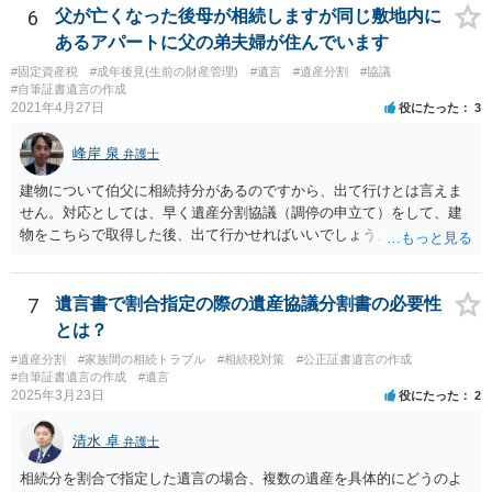
弁護士費用としてかかります。 ・亡くなった際に、法務局に預けた自
6
父が亡くなった後母が相続しますが同じ敷地内に
筆証書遺言の存在を親族がなかったものにされる可能性 ⇒自筆の遺言
あるアパートに父の弟夫婦が住んでいます
書を法務局に保管した場合、死亡後、法務局に遺言書の有無を照会す
#固定資産税
#成年後見(生前の財産管理)
#遺言
#遺産分割
#協議
ることになりますので、「法務局に預けた自筆証書遺言の存在を親族
#自筆証書遺言の作成
がなかったもの」にすることはできません。 存在をなかったものにす
2021年4月27日
役にたった
3
るというよりも、遺言の効力を争う（遺言は無効だ）と主張する場合
がありえますが、その予防方法は、遺言者と面談してみないと判断が
峰岸 泉
弁護士
難しいです。
建物について伯父に相続持分があるのですから、出て行けとは言えま
せん。対応としては、早く遺産分割協議（調停の申立て）をして、建
物をこちらで取得した後、出て行かせればいいでしょう。 建物の固定
資産税については、持分に応じた負担が考えられますが、時効にかか
っていない部分については請求すればいいと思います。 なお、家賃に
ついては、お父様自身が遺産分割手続をしなかったのですから、あき
7
遺言書で割合指定の際の遺産協議分割書の必要性
らめるしかないと思います。
とは？
#遺産分割
#家族間の相続トラブル
#相続税対策
#公正証書遺言の作成
#自筆証書遺言の作成
#遺言
2025年3月23日
役にたった
2
清水 卓
弁護士
相続分を割合で指定した遺言の場合、複数の遺産を具体的にどうのよ