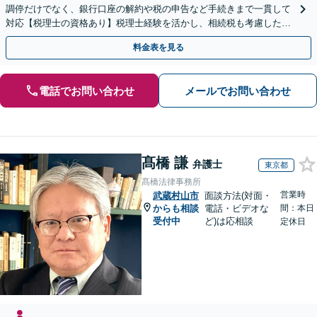
調停だけでなく、銀行口座の解約や税の申告など手続きまで一貫して
対応【税理士の資格あり】税理士経験を活かし、相続税も考慮した相
続手続きもお任せください【初回相談無料】生前贈与も対応
料金表を見る
電話でお問い合わせ
メールでお問い合わせ
髙橋 謙
弁護士
東京都
髙橋法律事務所
営業時
武蔵村山市
面談方法(対面・
からも相談
電話・ビデオな
間：本日
受付中
ど)は応相談
定休日