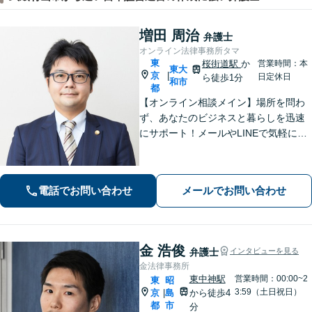
増田 周治
弁護士
オンライン法律事務所タマ
東
桜街道駅
か
営業時間：本
東大
京
|
日定休日
ら徒歩1分
和市
都
【オンライン相談メイン】場所を問わ
ず、あなたのビジネスと暮らしを迅速
にサポート！メールやLINEで気軽につ
ながる身近さと、倒産・労働紛争で磨
いた確かな解決力で、進むべき道を丁
寧に示します。【メール・LINE 受付
電話でお問い合わせ
メールでお問い合わせ
中】
金 浩俊
弁護士
インタビューを見る
金法律事務所
東中神駅
営業時間：00:00~2
東
昭
3:59（土日祝日）
京
島
から徒歩4
|
都
市
分