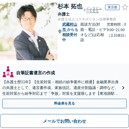
杉本 拓也
東京都
インタビュ
ーを見る
弁護士
弁護士法人コスモポリタン法律事務所
武蔵村山
面談方法(対
営業時間：0
市
からも
面・電話・ビデ
9:00~21:00
相談受付
オなど)は応相
（土日祝日）
中
談
自筆証書遺言の作成
【弁護士歴11年】【生前対策・相続の紛争案件に精通】金融業界出身
の弁護士として、遺言書作成、家族信託、遺産分割協議・調停など、
生前対策から紛争対応まで「争族」対策を支援致します【東池袋駅2
分】【初回面談無料】
料金表を見る
メールでお問い合わせ