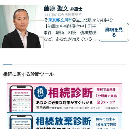
要な準備です。お困りの方は
藤原 聖文
弁護士
ぜひご相談ください。
あけぼの綜合法律事務所
東京都
立川市
立川北駅
から徒歩4分
|
【初回無料相談受付中】刑事
詳細を見
事件、離婚、相続、債務整理
る
など、あなたが抱えている問
題の解決をサポートします。
相続に関する診断ツール