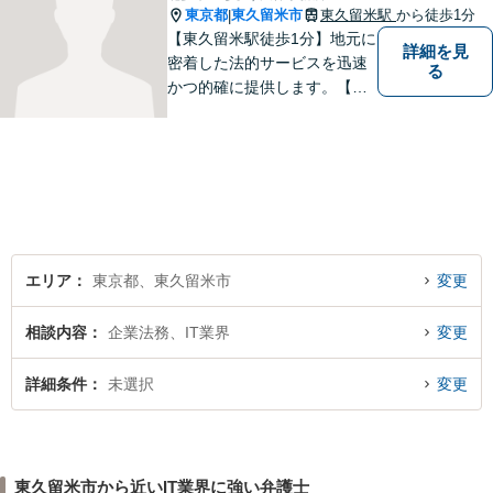
東京都
東久留米市
東久留米駅
から徒歩1分
|
【東久留米駅徒歩1分】地元に
詳細を見
密着した法的サービスを迅速
る
かつ的確に提供します。【当
日／夜間／休日対応可能】法
律トラブルでお悩みの方は、
お気軽にご相談ください。ご
納得のいく解決を目指して、
全力を尽くします。【法テラ
ス利用可能】
エリア
東京都、東久留米市
変更
相談内容
企業法務、IT業界
変更
詳細条件
未選択
変更
東久留米市から近いIT業界に強い弁護士