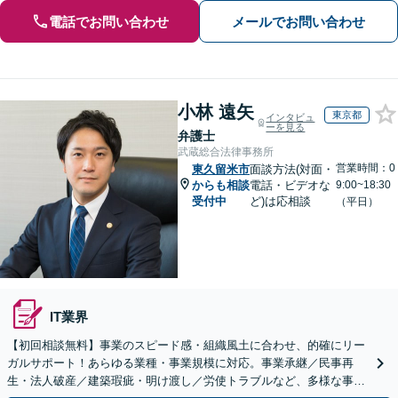
電話でお問い合わせ
メールでお問い合わせ
小林 遠矢
東京都
インタビュ
ーを見る
弁護士
武蔵総合法律事務所
営業時間：0
東久留米市
面談方法(対面・
からも相談
電話・ビデオな
9:00~18:30
受付中
ど)は応相談
（平日）
IT業界
【初回相談無料】事業のスピード感・組織風土に合わせ、的確にリー
ガルサポート！あらゆる業種・事業規模に対応。事業承継／民事再
生・法人破産／建築瑕疵・明け渡し／労使トラブルなど、多様な事案