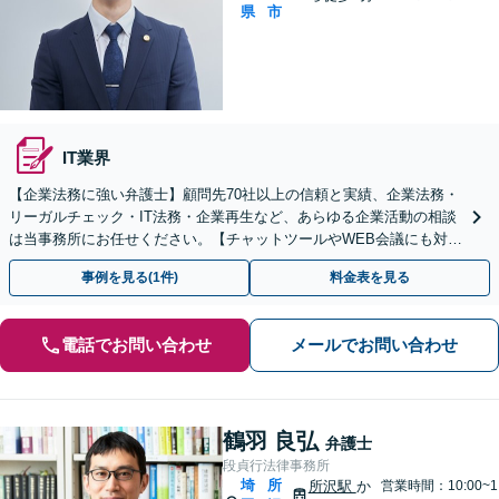
県
市
IT業界
【企業法務に強い弁護士】顧問先70社以上の信頼と実績、企業法務・
リーガルチェック・IT法務・企業再生など、あらゆる企業活動の相談
は当事務所にお任せください。【チャットツールやWEB会議にも対
応】
事例を見る(1件)
料金表を見る
電話でお問い合わせ
メールでお問い合わせ
鶴羽 良弘
弁護士
段貞行法律事務所
埼
所
所沢駅
か
営業時間：10:00~1