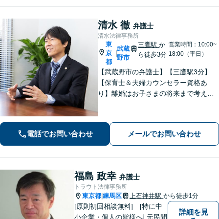
清水 徹
弁護士
清水法律事務所
東
三鷹駅
か
営業時間：10:00~
武蔵
京
|
18:00（平日）
ら徒歩3分
野市
都
【武蔵野市の弁護士】【三鷹駅3分】
【保育士＆夫婦カウンセラー資格あ
り】離婚はお子さまの将来まで考えた
アドバイス！「不動産借主の方：立
退・立退料の増額交渉」「NPOの顧問
も引き受けております」【平日夜間相
電話でお問い合わせ
メールでお問い合わせ
談可】
福島 政幸
弁護士
トラウト法律事務所
東京都
練馬区
上石神井駅
から徒歩1分
|
[原則初回相談無料] [特に中
詳細を見
小企業・個人の皆様へ] 元民間