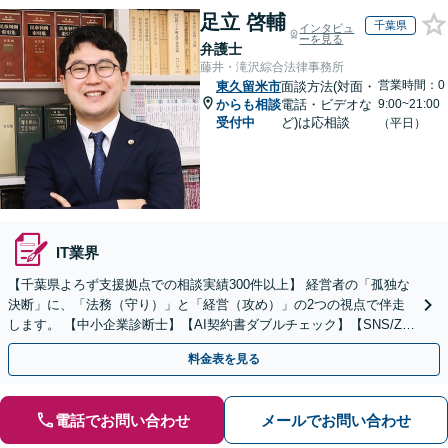
足立 啓輔
千葉県
インタビュ
ーを見る
弁護士
藤井・滝沢綜合法律事務所
営業時間：0
東久留米市
面談方法(対面・
からも相談
電話・ビデオな
9:00~21:00
受付中
ど)は応相談
（平日）
IT業界
【千葉県よろず支援拠点での相談実績300件以上】 経営者の「孤独な
決断」に、「法務（守り）」と「経営（攻め）」の2つの視点で伴走
します。 【中小企業診断士】【AI契約書ダブルチェック】【SNS/Zoo
mで迅速対応】【休日・夜間可】
料金表を見る
電話でお問い合わせ
メールでお問い合わせ