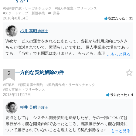
すか？
#契約書作成・リーガルチェック
#個人事業主・フリーランス
#スタートアップ・新規事業
#IT業界
2018年8月14日
役にたった
21
杉井 英昭
弁護士
Webサービスの運営をされるにあたって、当初から利用規約につきき
ちんと検討されていて、素晴らしいですね。 個人事業主の場合であっ
ても、「当社」でも問題はありません。 もっとも、表現に違和感があ
るというのであれば、屋号を使うとよいでしょう。 例えば、田中一郎
さんが「ABCウェブサービス」の屋号で事業を運営する際には、「当
社」の代わりに「ABCウェブサービス」とか「ABCWS」を使う等で
2
一方的な契約解除の件
す。
#IT業界
#顧問弁護士契約
#契約書作成・リーガルチェック
#個人事業主・フリーランス
2018年11月17日
役にたった
4
杉井 英昭
弁護士
要点としては、システム開発契約を締結したが、その一部については
履行が不可能な開発内容であったところ、当該履行が不可能な開発に
ついて履行されていないことを理由として契約解除をされた。そこ
で、既に開発を完了したものについての請負代金を請求できるか、と