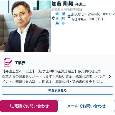
加藤 剛毅
弁護士
武蔵野合同法律事務所
埼
所
所沢駅
か
営業時間：09:00~2
玉
沢
|
0:00（平日）
ら徒歩6分
県
市
IT業界
【弁護士歴20年以上】【社労士×中小企業診断士】多角的な視点で、
企業さまの発展をサポートします！未払い賃金・残業代請求、ハラス
メント、問題社員の対応、助成金、就業規則・契約書の変更をはじ
め、経営問題はお任せください【顧問プラン複数あり】
料金表を見る
電話でお問い合わせ
メールでお問い合わせ