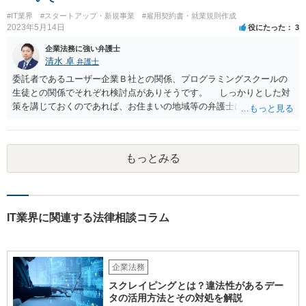
#IT業界
#スタートアップ・新規事業
#雇用契約書・就業規則作成
2023年5月14日
役にたった
3
企業法務に強い弁護士
清水 卓
弁護士
委託者であるユーザー企業Ｂ社との関係、プログラミングスクールの
生徒との関係でそれぞれ検討点がありそうです。 しっかりとした対
策を講じておくのであれば、お住まいの地域等の弁護士に直接相談の
上、スクールの開業前から契約書等の準備を進めていくことをご検討
下さい。 (委託であるユーザー企業Ｂ社との関係) 例えば、 •プログラ
ミングスクールの生徒が開発案件に関わることを事前に把握•承諾して
もっとみる
いるか •準委任契約で要求される受託者の善管注意義務を果たせるか •
開発に関わった生徒がユーザー企業Ｂ社との間でプログラミングスク
ールＡ社が負っている秘密保持義務に違反しないようにする対策を講
じる (プログラミングスクールの生徒との関係) 例えば、 •プログラミ
ングスクールと生徒との間の契約関係•内容の整備（プログラミング講
IT業界に関連する法律相談コラム
座の受講のみならず、開発案件の手伝いる等の対外的な関係も生ずる
ため) •ユーザー企業Ｂ社の開発案件を手伝った期間•時間が労務の提供
や受託業務の遂行として扱われれないか（これらの対価としての給与•
企業法務
報酬の発生の有無等） •生徒のミス等により発生した損害の責任の所在
（プログラミングスクールが責任を負う範囲、生徒が責任を負うこと
スクレイピングとは？違法性があるデー
があるのか否か等） •開発案件に関わった生徒がユーザー企業の秘密を
タの活用方法とその対処を解説