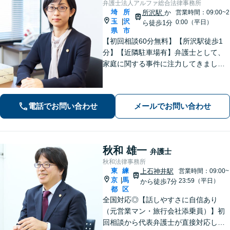
弁護士法人アルファ総合法律事務所
埼
所
所沢駅
か
営業時間：09:00~2
玉
沢
|
0:00（平日）
ら徒歩1分
県
市
【初回相談60分無料】【所沢駅徒歩1
分】【近隣駐車場有】弁護士として、
家庭に関する事件に注力してきまし
た。依頼者さまに寄り添い、全力でサ
ポートいたします。【完全個室でプラ
イバシー配慮】【当日・夜間（18時ま
電話でお問い合わせ
メールでお問い合わせ
で）の相談可】
秋和 雄一
弁護士
秋和法律事務所
東
練
上石神井駅
営業時間：09:00~
京
馬
|
23:59（平日）
から徒歩7分
都
区
全国対応◎【話しやすさに自信あり
（元営業マン・旅行会社添乗員）】初
回相談から代表弁護士が直接対応し、