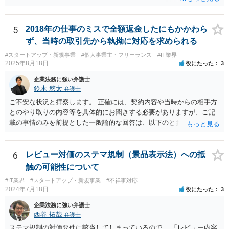
場合、そのプログラムを実際に作成したのがベンダーであれば、特段
の合意がない限り、追加部分を含めたプログラムの著作権は原則とし
てベンダーに帰属します。利用者が費用を負担している場合でも、そ
5
2018年の仕事のミスで全額返金したにもかかわら
れだけで著作権が利用者に移転するわけではありません。 一方、利用
ず、当時の取引先から執拗に対応を求められる
者側に認められるのは通常、その追加機能を含むソフトウェアを契約
#スタートアップ・新規事業
#個人事業主・フリーランス
#IT業界
の範囲内で利用する権利（使用許諾）にとどまることが多く、その具
2025年8月18日
役にたった
3
体的な範囲は契約内容によって決まります。たとえば、当該利用者の
みが使用できるのか、ベンダーが他の顧客にも同様の機能を提供でき
企業法務に強い弁護士
るのか、といった点は契約によって調整されるのが一般的です。 ま
鈴木 悠太
弁護士
た、契約で特別の定めを設けることにより、追加機能の著作権を利用
ご不安な状況と拝察します。 正確には、契約内容や当時からの相手方
者に帰属させる、あるいはベンダーに帰属させつつ利用者に独占的な
とのやり取りの内容等を具体的にお聞きする必要がありますが、ご記
使用権を認めるといった整理をすることも可能です。 したがって、費
載の事情のみを前提とした一般論的な回答は、以下のとおりです。 ①
用負担のみをもって著作権の帰属が決まるものではなく、著作物を創
相手方が主張し得た損害賠償請求権は、すでに消滅時効（2020年改正
作した主体と、当事者間の契約内容によって決まると考えられます。
前の商事消滅時効、不法行為消滅時効）にかかっている可能性が高い
です。 ②相手方の報告要求については、法的には従う義務はないでし
6
レビュー対価のステマ規制（景品表示法）への抵
ょう。 ③すでに対応は完了しており、もし相手方から今後具体的な法
触の可能性について
的請求ないし措置がなされれば改めて検討するという方針でもよいよ
#IT業界
#スタートアップ・新規事業
#不祥事対応
うに思われます。
2024年7月18日
役にたった
3
企業法務に強い弁護士
西谷 拓哉
弁護士
ステマ規制の対価要件に該当してしまっているので、 「レビュー内容