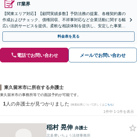
IT業界
【関東エリア対応】【顧問実績多数】予防法務の提案、各種契約書の
作成およびチェック、債権回収、不祥事対応など企業活動に関する幅
広い法的サービスを提供。柔軟な相談体制を提供し、安定した事業成
長にお力添えします【休日・夜間面談対応】
料金表を見る
電話でお問い合わせ
メールでお問い合わせ
東久留米市に所在する弁護士
東久留米市の事務所等での面談予約が可能です。
1
人の弁護士が見つかりました
(検索結果について詳しくは
こちら
)
1件中 1-1件を表示
稲村 晃伸
弁護士
北多摩いちょう法律事務所