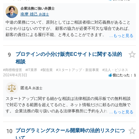
企業法務に強い弁護士
南摩 雄己
弁護士
中途の業務について、原則としてはご相談者様に対応義務があること
にかわりはないのですが、 顧客の協力が必要不可欠な場合であれば、
顧客の責任による履行不能、と考えることができます。 トラブルにな
った時のことを考え、履行不能に至る経緯については日付付きのメモ
などで 簡単にでもまとめておくこと、顧客とのやり取りのログを証拠
として保存しておくこともお勧めいたします。
9
プロテインの小分け販売ECサイトに関する法的
相談
#商標権侵害
#IT業界
#製造業
#スタートアップ・新規事業
#法人・ビジネス
2024年4月3日
役にたった
1
匿名A
弁護士
スタートアップに関する細かな相談は法律相談の掲示板での無料相談
で対応できる範囲を超えてるのと、ネット情報だけに頼るのは危険で
す。 企業法務の取り扱いのある法律事務所に予約を入れて、リーガル
リスクチェックの法務サービスのご依頼をされることをお勧め致しま
す。
10
プログラミングスクール開業時の法的リスクにつ
いて