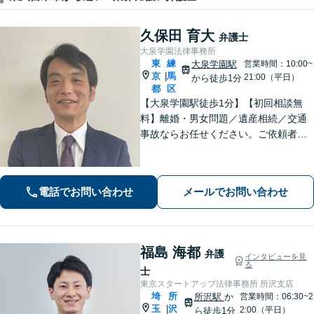
久保田 育大
弁護士
大泉学園法律事務所
東
練
大泉学園駅
営業時間：10:00~
京
馬
|
21:00（平日）
から徒歩1分
都
区
【大泉学園駅徒歩1分】【初回相談無
料】離婚・男女問題／遺産相続／交通
事故ならお任せください。ご依頼者様
の気持ちに寄り添い、納得できる解決
を目指します。法テラスの利用OK！出
張対応も可能です。【土日・夜間相談
電話でお問い合わせ
メールでお問い合わせ
◎】
福島 海都
弁護
インタビューを見
る
士
東京スタートアップ法律事務所 所沢支店
埼
所
所沢駅
か
営業時間：06:30~2
玉
沢
|
2:00（平日）
ら徒歩1分