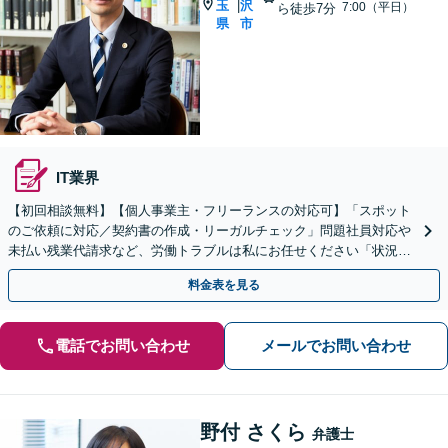
玉
沢
|
7:00（平日）
ら徒歩7分
県
市
IT業界
【初回相談無料】【個人事業主・フリーランスの対応可】「スポット
のご依頼に対応／契約書の作成・リーガルチェック」問題社員対応や
未払い残業代請求など、労働トラブルは私にお任せください「状況に
応じた実践的な法的支援を実施」【休日・夜間相談可】
料金表を見る
電話でお問い合わせ
メールでお問い合わせ
野付 さくら
弁護士