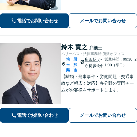
相談者さまのお話を丁寧にお聞きいた
します。初回ご相談時に適切な解決方
法の道筋をご案内し、無駄なやりとり
電話でお問い合わせ
メールでお問い合わせ
をしていただくことが無いように配慮
いたします。
鈴木 寛之
弁護士
ベリーベスト法律事務所 所沢オフィス
埼
所
所沢駅
か
営業時間：09:30~2
玉
沢
|
1:00（平日）
ら徒歩3分
県
市
【離婚・刑事事件・労働問題・交通事
故など幅広く対応】各分野の専門チー
ムがお客様をサポートします。
電話でお問い合わせ
メールでお問い合わせ