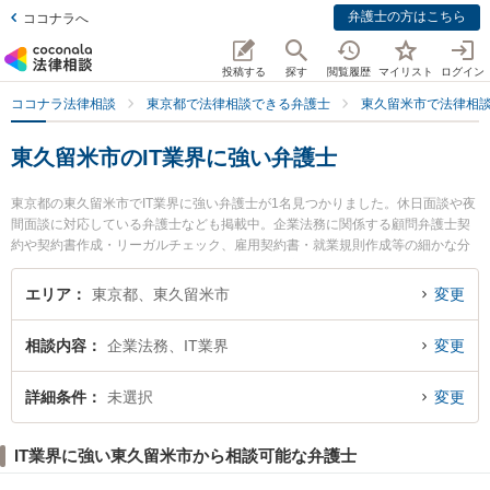
弁護士の方はこちら
ココナラへ
投稿する
探す
閲覧履歴
マイリスト
ログイン
ココナラ法律相談
東京都で法律相談できる弁護士
東久留米市で法律相
東久留米市のIT業界に強い弁護士
東京都の東久留米市でIT業界に強い弁護士が1名見つかりました。休日面談や夜
間面談に対応している弁護士なども掲載中。企業法務に関係する顧問弁護士契
約や契約書作成・リーガルチェック、雇用契約書・就業規則作成等の細かな分
野での絞り込み検索もでき便利です。特に北多摩いちょう法律事務所の稲村 晃
伸弁護士のプロフィール情報や弁護士費用、強みなどが注目されています。
エリア
東京都、東久留米市
変更
『東久留米市で土日や夜間に発生したIT業界のトラブルを今すぐに弁護士に相
談したい』『IT業界のトラブル解決の実績豊富な近くの弁護士を検索したい』
相談内容
企業法務、IT業界
変更
『初回相談無料でIT業界を法律相談できる東久留米市内の弁護士に相談予約し
たい』などでお困りの相談者さんにおすすめです。
詳細条件
未選択
変更
IT業界に強い東久留米市から相談可能な弁護士