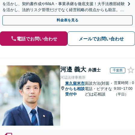
を活かし、契約書作成やM&A・事業承継を徹底支援！大手法務部経験
を活かし、法的リスク管理だけでなく経営戦略の視点からも助言。攻
めと守りの法務で、企業のさらなる成長に貢献します。
料金表を見る
電話でお問い合わせ
メールでお問い合わせ
河邉 義大
弁護士
千葉県
河辺法律事務所
営業時間：0
東久留米市
面談方法(対面・
からも相談
電話・ビデオな
9:00~17:00
受付中
ど)は応相談
（平日）