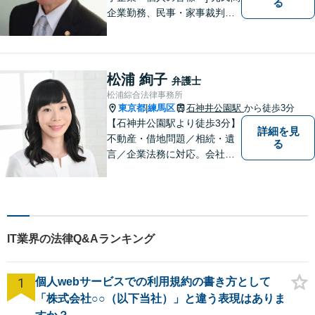
る
企業勤務、民事・家事裁判官
出身弁護士が全国どこにお住
まいの市民の皆さんでも気軽
に利用いただける法律事務所
として、オールラウンドに対
松浦 絢子
弁護士
応します。
松浦綜合法律事務所
東京都
練馬区
石神井公園駅
から徒歩3分
|
【石神井公園駅より徒歩3分】
詳細を見
不動産・借地問題／相続・遺
る
言／企業法務に対応。会社員
経験もある女性弁護士による
丁寧な対応に定評があります
IT業界の法律Q&Aランキング
1
個人webサービスでの利用規約の書き方として
「株式会社○○（以下当社）」と違う表現はありま