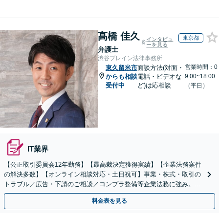
髙橋 佳久
東京都
インタビュ
ーを見る
弁護士
渋谷ブレイン法律事務所
営業時間：0
東久留米市
面談方法(対面・
からも相談
電話・ビデオな
9:00~18:00
受付中
ど)は応相談
（平日）
IT業界
【公正取引委員会12年勤務】【最高裁決定獲得実績】【企業法務案件
の解決多数】【オンライン相談対応・土日祝可】事業・株式・取引の
トラブル／広告・下請のご相談／コンプラ整備等企業法務に強み。株
式の相続／誹謗中傷対策／不動産問題まで幅広く対応！
料金表を見る