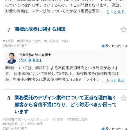
については操作せず」といえるのか、そこが問題となります。 実は、
対価の有無は、ステマ規制についてのかなり重要な要素となります。
近時ステマ規制で初の行政処分を受けたケースは、高評価を付けるこ
とを条件に割り引くサービスを提供していたケースですが、 明示的に
高評価と指示していなくても、全件報酬を支払うことを約してレビュ
7
商標の取得に関する相談
ーをさせるということになれば、結局はそれはレビュー内容について
事業者が関与していると評価され「事業者による表示（広告）」と判
#IT業界
#顧問弁護士契約
#知的財産・特許
断される余地は残るといえるでしょう。 あくまで、自身の嗜好に基づ
2023年4月16日
役にたった
3
く、自主的なレビューでなければステマ規制にひっかかる可能性があ
企業法務に強い弁護士
るのです。 ※消費者庁のステマ規制の運用ガイドラインであるhttps://
清水 卓
弁護士
www.caa.go.jp/policies/policy/representation/fair_labeling/guideline/ass
商標については、特許庁による不使用取消審判という制度がありま
ets/representation_cms216_230328_03.pdf の５頁（イ）、２（１）参
す。 日本国内において継続して3年以上、商標権者等(商標権者のほ
照
か、専用使用権者又は通常使用権者(いわゆる「ライセンシー」)が、指
定商品・指定役務について登録商標の使用をしていない場合、誰で
も、その指定商品・指定役務に関する商標登録を取り消すことについ
て、審判を請求することができます(商標法第50条第1項)。 また、登録
8
業務委託のデザイン案件について正当な理由無く
商標を有する企業から対象となる商標権を譲り受ける方法もあり得ま
顧客から音信不通になり、どう対応べきか困って
す。 いずれにしても、詳しい事情に基づく判断を要するご事案かと思
います
われますので、一度、商標権に詳しい弁護士や弁理士に直接相談の
#契約書作成・リーガルチェック
#IT業界
#業務委託契約
上、今後の方針の検討をなさってみるとよろしいかと思います。
#音信不通・行方不明の相手
2021年8月25日
役にたった
3