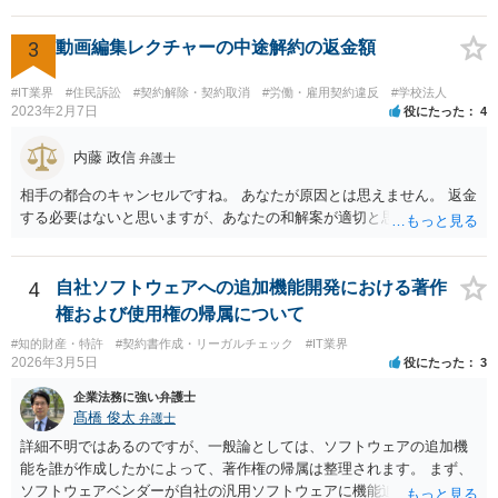
いうご質問であると理解しました。 まず、「物理的にできない開発で
一方的に契約不履行のように伝えられ」とのことですが、「物理的に
3
動画編集レクチャーの中途解約の返金額
できない」と真に言えるのかどうか、なぜ「物理的にできない開発」
を請け負うことになったのかが問題です。 もし、「物理的にできな
#IT業界
#住民訴訟
#契約解除・契約取消
#労働・雇用契約違反
#学校法人
い」という意味が、単に「契約に記載された納期では間に合わない」
2023年2月7日
役にたった
4
ということであれば、それは単純に履行遅滞を理由とする債務不履行
ですから、契約解除は有効です。 「物理的にできない」が、そもそも
内藤 政信
弁護士
そのような開発は理論的に不可能（例えば、タイムマシンを作るとい
相手の都合のキャンセルですね。 あなたが原因とは思えません。 返金
う契約等）であれば、契約自体が無効になる可能性があります。 いず
する必要はないと思いますが、あなたの和解案が適切と思います。
れの場合であっても、結局は、上記の「物理的にできない」部分を除
いた部分は開発完了しているということですから、その部分に相当す
る請負代金は請求できる可能性があります。 ただし、当該開発完了部
4
自社ソフトウェアへの追加機能開発における著作
分だけでどれくらいの価値があるのか、が問題になります。 一般論は
以上で、より個別的なお話は、詳しい契約内容や開発内容を知る必要
権および使用権の帰属について
がありますので、正式に弁護士に相談することも検討された方がよい
#知的財産・特許
#契約書作成・リーガルチェック
#IT業界
と思います。
2026年3月5日
役にたった
3
企業法務に強い弁護士
髙橋 俊太
弁護士
詳細不明ではあるのですが、一般論としては、ソフトウェアの追加機
能を誰が作成したかによって、著作権の帰属は整理されます。 まず、
ソフトウェアベンダーが自社の汎用ソフトウェアに機能追加を行った