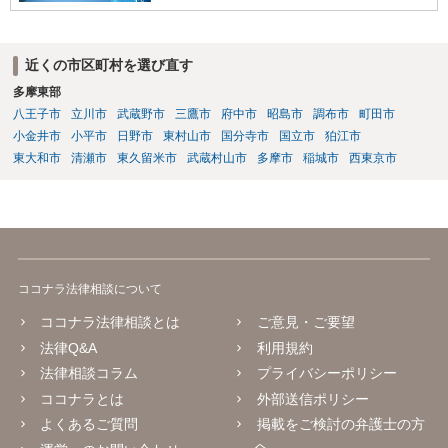
漏洩しないような対策を講じる なお、インターネットを通じたプログ
ラミング教育の提供が、特定商取引法上の「特定継続的役務」のう
ち、「電子計算機又はワードプロセッサーの操作に関する知識又 は技
近くの市区町村を選び直す
術の教授」(いわゆるパソコン教室)に該当するか否かについて、消費者
庁及び経済産業省の検討の結果、「パソコンの操作に関する知識や技
多摩東部
術の教授と一体不可分とならない限り、『特定継続的役務』に該当し
八王子市
立川市
武蔵野市
三鷹市
府中市
昭島市
調布市
町田市
ない」ことが明らかにされています。 【参考】インターネットを通じ
小金井市
小平市
日野市
東村山市
国分寺市
国立市
狛江市
たプログラミング教育の提供が明確化されます~産業競争力強化法の
東大和市
清瀬市
東久留米市
武蔵村山市
多摩市
稲城市
西東京市
「グレーゾーン解消制度」の活用~（経済産業省サイト） https://www.
meti.go.jp/policy/jigyou_saisei/kyousouryoku_kyouka/shinjigyo-kaitaku
seidosuishin/press/141225_press.pdf
ココナラ法律相談について
ココナラ法律相談とは
ご意見・ご要望
法律Q&A
利用規約
法律相談コラム
プライバシーポリシー
ココナラとは
外部送信ポリシー
よくあるご質問
掲載をご検討の弁護士の方
へ