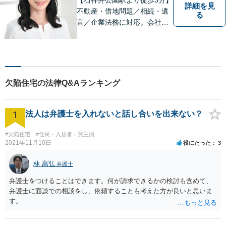
詳細を見
不動産・借地問題／相続・遺
る
言／企業法務に対応。会社員
経験もある女性弁護士による
丁寧な対応に定評があります
欠陥住宅の法律Q&Aランキング
1
法人は弁護士を入れないと話し合いを出来ない？
#欠陥住宅
#住民・入居者・買主側
2021年11月10日
役にたった
3
林 高弘
弁護士
弁護士をつけることはできます。何が請求できるかの検討も含めて、
弁護士に面談での相談をし、依頼することも考えた方が良いと思いま
す。