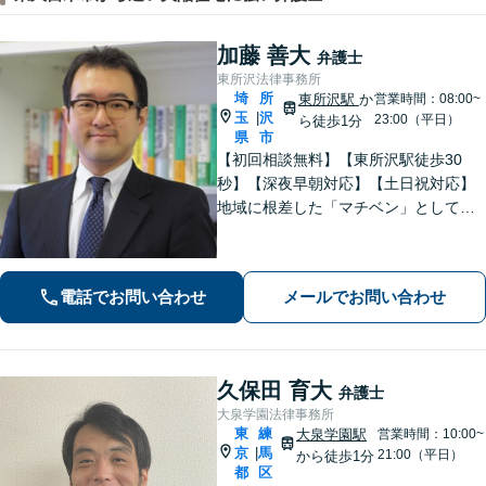
加藤 善大
弁護士
東所沢法律事務所
埼
所
東所沢駅
か
営業時間：08:00~
玉
沢
|
23:00（平日）
ら徒歩1分
県
市
【初回相談無料】【東所沢駅徒歩30
秒】【深夜早朝対応】【土日祝対応】
地域に根差した「マチベン」として、
みなさまの法律トラブルに真剣に向き
合います。ご都合に合わせて出張相談
も承ります。リーズナブルな料金体系
電話でお問い合わせ
メールでお問い合わせ
をご提供しています。
久保田 育大
弁護士
大泉学園法律事務所
東
練
大泉学園駅
営業時間：10:00~
京
馬
|
21:00（平日）
から徒歩1分
都
区