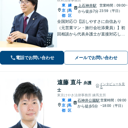
秋和法律事務所
東
練
上石神井駅
営業時間：09:00~
京
馬
|
23:59（平日）
から徒歩7分
都
区
全国対応◎【話しやすさに自信あり
（元営業マン・旅行会社添乗員）】初
回相談から代表弁護士が直接対応し、
相談者さまのお話を丁寧にお聞きいた
します。初回ご相談時に適切な解決方
法の道筋をご案内し、無駄なやりとり
電話でお問い合わせ
メールでお問い合わせ
をしていただくことが無いように配慮
いたします。
遠藤 直斗
弁護
インタビューを見
る
士
東京けやき法律事務所 練馬支所
東
練
石神井公園駅
営業時間：09:00
京
馬
|
~18:00（平日）
から徒歩5分
都
区