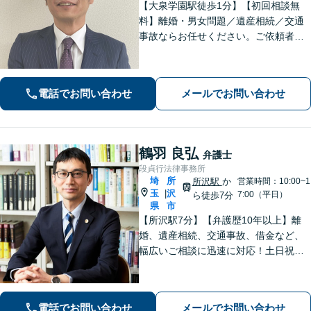
【大泉学園駅徒歩1分】【初回相談無
料】離婚・男女問題／遺産相続／交通
事故ならお任せください。ご依頼者様
の気持ちに寄り添い、納得できる解決
を目指します。法テラスの利用OK！出
張対応も可能です。【土日・夜間相談
電話でお問い合わせ
メールでお問い合わせ
◎】
鶴羽 良弘
弁護士
段貞行法律事務所
埼
所
所沢駅
か
営業時間：10:00~1
玉
沢
|
7:00（平日）
ら徒歩7分
県
市
【所沢駅7分】【弁護歴10年以上】離
婚、遺産相続、交通事故、借金など、
幅広いご相談に迅速に対応！土日祝夜
間も対応◎1人1人に最適な解決方法を
ご提案します。まずはお気軽にご相談
ください！【初回相談無料】
電話でお問い合わせ
メールでお問い合わせ