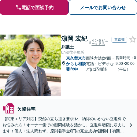
電話で面談予約
メールでお問い合わせ
濵岡 宏紀
東京都
インタビュ
ーを見る
弁護士
En法律事務所
営業時間：0
東久留米市
面談方法(対面・
からも相談
電話・ビデオな
9:00~20:00
受付中
ど)は応相談
（平日）
欠陥住宅
【関東エリア対応】突然の立ち退き要求や、納得のいかない立退料で
お悩みの方！オーナー側での顧問経験を活かし、立退料増額に尽力し
ます！個人・法人問わず、原則着手金0円の完全成功報酬制【初回相