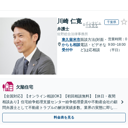
川崎 仁寛
千葉県
インタビュ
ーを見る
弁護士
佐野総合法律事務所
営業時間：0
東久留米市
面談方法(対面・
からも相談
電話・ビデオな
9:00~18:00
受付中
ど)は応相談
（平日）
欠陥住宅
【全国対応】【オンライン相談OK】【初回相談無料】【休日・夜間
相談あり】住宅紛争処理支援センター紛争処理委員や不動産会社の顧
問弁護士として不動産トラブルの解決実績多数。業界の実態に即した
専門的知見を活かし、きめ細やかにサポートいたします。
料金表を見る