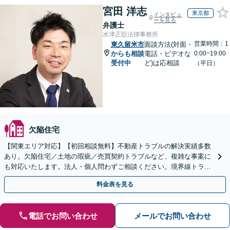
宮田 洋志
東京都
インタビュ
ーを見る
弁護士
水津正臣法律事務所
営業時間：1
東久留米市
面談方法(対面・
からも相談
電話・ビデオな
0:00~19:00
受付中
ど)は応相談
（平日）
欠陥住宅
【関東エリア対応】【初回相談無料】不動産トラブルの解決実績多数
あり。欠陥住宅／土地の瑕疵／売買契約トラブルなど、複雑な事案に
も対応いたします。法人・個人問わずご相談ください。境界線トラブ
ルも多くの対応実績あり。【電話相談・Web面談可】
料金表を見る
電話でお問い合わせ
メールでお問い合わせ