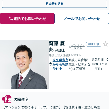
談30分無料】【オンライン対応可】【夜間休日相談可】
料金表を見る
電話でお問い合わせ
メールでお問い合わせ
齋藤 慶
神奈川県
インタビュ
ーを見る
邦
弁護士
弁護士法人湘南LAGOON
営業時間：0
東久留米市
面談方法(対面・
からも相談
電話・ビデオな
9:00~17:30
受付中
ど)は応相談
（平日）
欠陥住宅
【マンション管理に伴うトラブルに注力】【管理費滞納・違法行為差