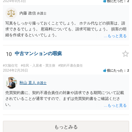
2024年9月3日
役にたった
2
寄りの法律事務所に相談に行かれることをお勧めします。
内藤 政信
弁護士
写真をしっかり撮っておくことでしょう。 ホテル代などの損害は、請
求できるでしょう。 慰藉料についても、請求可能でしょう。 損害の明
細を作成するといいでしょう。
10
中古マンションの瑕疵
#欠陥住宅
#住民・入居者・買主側
#契約不適合責任
2024年2月26日
役にたった
2
秋山 直人
弁護士
売買契約書に、契約不適合責任の対象や請求できる期間について記載
されていることが通常ですので、まずは売買契約書をご確認くださ
い。
もっとみる