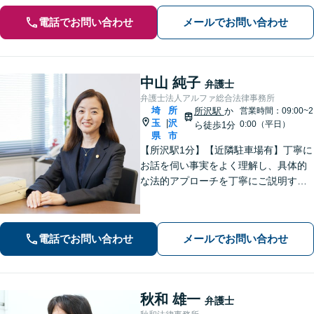
電話でお問い合わせ
メールでお問い合わせ
中山 純子
弁護士
弁護士法人アルファ総合法律事務所
埼
所
所沢駅
か
営業時間：09:00~2
玉
沢
|
0:00（平日）
ら徒歩1分
県
市
【所沢駅1分】【近隣駐車場有】丁寧に
お話を伺い事実をよく理解し、具体的
な法的アプローチを丁寧にご説明する
ことを心掛けています。皆様の困りご
とに寄り添い、可能な解決策を探すお
手伝いをいたします。どうぞお気軽に
電話でお問い合わせ
メールでお問い合わせ
ご相談ください。
秋和 雄一
弁護士