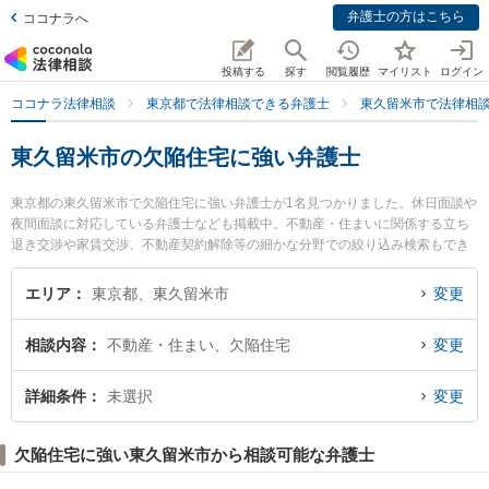
弁護士の方はこちら
ココナラへ
投稿する
探す
閲覧履歴
マイリスト
ログイン
ココナラ法律相談
東京都で法律相談できる弁護士
東久留米市で法律相
東久留米市の欠陥住宅に強い弁護士
東京都の東久留米市で欠陥住宅に強い弁護士が1名見つかりました。休日面談や
夜間面談に対応している弁護士なども掲載中。不動産・住まいに関係する立ち
退き交渉や家賃交渉、不動産契約解除等の細かな分野での絞り込み検索もでき
便利です。特に北多摩いちょう法律事務所の稲村 晃伸弁護士のプロフィール情
報や弁護士費用、強みなどが注目されています。『東久留米市で土日や夜間に
エリア
東京都、東久留米市
変更
発生した欠陥住宅のトラブルを今すぐに弁護士に相談したい』『欠陥住宅のト
ラブル解決の実績豊富な近くの弁護士を検索したい』『初回相談無料で欠陥住
相談内容
不動産・住まい、欠陥住宅
変更
宅を法律相談できる東久留米市内の弁護士に相談予約したい』などでお困りの
相談者さんにおすすめです。
詳細条件
未選択
変更
欠陥住宅に強い東久留米市から相談可能な弁護士