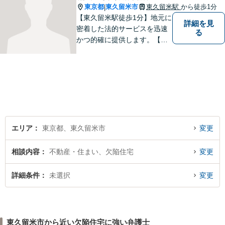
東京都
東久留米市
東久留米駅
から徒歩1分
|
【東久留米駅徒歩1分】地元に
詳細を見
密着した法的サービスを迅速
る
かつ的確に提供します。【当
日／夜間／休日対応可能】法
律トラブルでお悩みの方は、
お気軽にご相談ください。ご
納得のいく解決を目指して、
全力を尽くします。【法テラ
ス利用可能】
エリア
東京都、東久留米市
変更
相談内容
不動産・住まい、欠陥住宅
変更
詳細条件
未選択
変更
東久留米市から近い欠陥住宅に強い弁護士