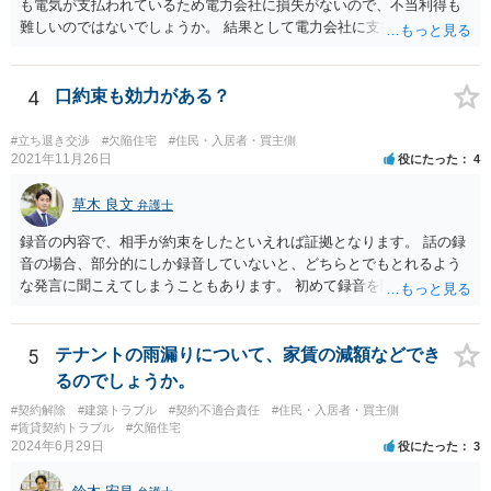
も電気が支払われているため電力会社に損失がないので、不当利得も
難しいのではないでしょうか。 結果として電力会社に支払拒絶をする
と回答してもいいと思います。
4
口約束も効力がある？
#立ち退き交渉
#欠陥住宅
#住民・入居者・買主側
2021年11月26日
役にたった
4
草木 良文
弁護士
録音の内容で、相手が約束をしたといえれば証拠となります。 話の録
音の場合、部分的にしか録音していないと、どちらとでもとれるよう
な発言に聞こえてしまうこともあります。 初めて録音を聞いた第三者
から見て、相手が約束したといえるかどうかが重要です。
5
テナントの雨漏りについて、家賃の減額などでき
るのでしょうか。
#契約解除
#建築トラブル
#契約不適合責任
#住民・入居者・買主側
#賃貸契約トラブル
#欠陥住宅
2024年6月29日
役にたった
3