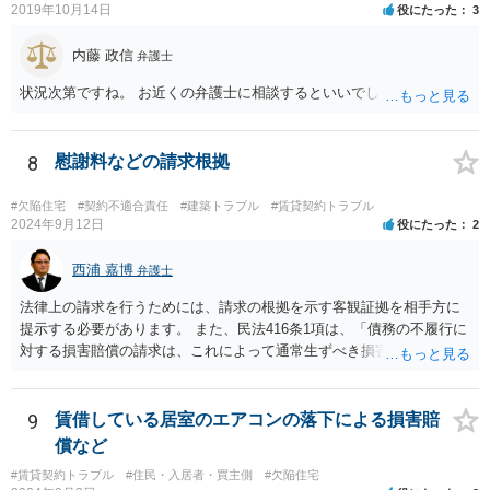
2019年10月14日
役にたった
3
内藤 政信
弁護士
状況次第ですね。 お近くの弁護士に相談するといいでしょう。
8
慰謝料などの請求根拠
#欠陥住宅
#契約不適合責任
#建築トラブル
#賃貸契約トラブル
2024年9月12日
役にたった
2
西浦 嘉博
弁護士
法律上の請求を行うためには、請求の根拠を示す客観証拠を相手方に
提示する必要があります。 また、民法416条1項は、「債務の不履行に
対する損害賠償の請求は、これによって通常生ずべき損害の賠償をさ
せることをその目的とする」と規定していますので、相談者さんの請
求が「通常生ずべき損害」の範囲に該当することを主張・疎明してい
く必要があります。 まず行うべきは、領収書などの損害を直接的に証
9
賃借している居室のエアコンの落下による損害賠
明する資料の準備。 次に該当の損害項目が、法律上の損害賠償請求の
償など
範囲に該当することを疎明する前例（判例等）を調査するという形に
#賃貸契約トラブル
#住民・入居者・買主側
#欠陥住宅
なると思われます。 相談者さんが自身で行うことが困難であれば、最