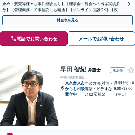
止め・競売等様々な事件経験あり】【理事会・総会への出席実績多
数】【管理業務・民事信託にも精通】【オンライン面談OK】【夜
間・休日相談可】
料金表を見る
電話でお問い合わせ
メールでお問い合わせ
早田 智紀
弁護士
東京都
中嶋法律事務所
営業時間：0
東久留米市
面談方法(対面・
からも相談
電話・ビデオな
9:00~18:00
受付中
ど)は応相談
（平日）