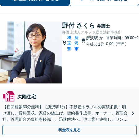
野付 さくら
弁護士
弁護士法人アルファ総合法律事務所
埼
所
所沢駅
か
営業時間：09:00~2
玉
沢
|
0:00（平日）
ら徒歩1分
県
市
欠陥住宅
【初回相談60分無料】【所沢駅1分】不動産トラブルの実績多数！明
け渡し、賃料回収、家賃の値上げ、契約書作成等、オーナー、管理会
社、管理組合の負担を軽減し、迅速解決へ。他士業と連携し、ワンス
トップでサポート【当日・夜間（18時まで）の相談可】
料金表を見る