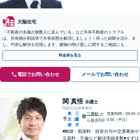
欠陥住宅
「不動産の名義が複数人に及んでいる」など共有不動産のトラブル
は、共有物分割請求で共有状態を解消しましょう！培った経験を活か
し、円滑な解決を目指します。建物の明け渡しに関するご相談にも対
応しています【夜間相談可｜Web面談可】【武蔵関駅１分】
料金表を見る
電話でお問い合わせ
メールでお問い合わせ
関 真悟
弁護士
関総合法律事務所
東
三
三鷹駅
か
営業時間：09:00~2
京
鷹
|
0:00（平日）
ら徒歩5分
都
市
◾️離婚・慰謝料・財産分与や交通事故や
立退料・不倫など解決実績多数◾️まずは