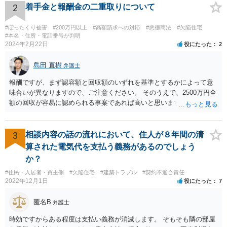
2
着手金と報酬金の二重取りについて
#ぼったくり被害
#200万円以上
#高額請求への対応
#悪徳商法
#欠陥住宅
#本名・住所・電話番号が判明
2024年2月22日
役にたった
2
島田 直樹
弁護士
報酬ですが、まず認容額と回収額のいずれを基準とするかによって意
味合いが異なりますので、ご注意ください。 そのうえで、2500万円全
額の回収が容易に認められる事案であれば高いと思います。 他方、回
収が容易に認められない事案であれば、回収額の20％の報酬は決して
高いとは思えません。
3
相談内容の話の流れにおいて、住人が８年間の清
算された電気代を支払う義務があるのでしょう
か？
#住民・入居者・買主側
#欠陥住宅
#建築トラブル
#契約不適合責任
2022年12月1日
役にたった
7
匿名B
弁護士
時効ですからある程度は支払い義務が消滅します。 そもそも隣の部屋