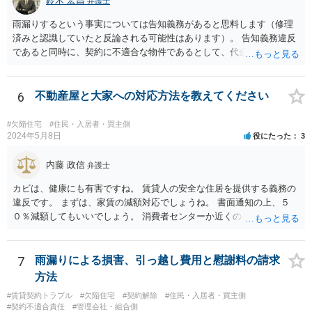
鈴木 宏昌
弁護士
雨漏りするという事実については告知義務があると思料します（修理
済みと認識していたと反論される可能性はあります）。 告知義務違反
であると同時に、契約に不適合な物件であるとして、代金（賃料）減
額・損害賠償・契約解除権が発生する可能性はあります（民法562～56
4条）。 お店の営業内容や雨漏りの程度も関係するため、具体的事情
を把握できる資料等を以て弁護士に相談することをお勧めいたしま
6
不動産屋と大家への対応方法を教えてください
す。
#欠陥住宅
#住民・入居者・買主側
2024年5月8日
役にたった
3
内藤 政信
弁護士
カビは、健康にも有害ですね。 賃貸人の安全な住居を提供する義務の
違反です。 まずは、家賃の減額対応でしょうね。 書面通知の上、５
０％減額してもいいでしょう。 消費者センターか近くの弁護士に相談
してもいいでしょう。
7
雨漏りによる損害、引っ越し費用と慰謝料の請求
方法
#賃貸契約トラブル
#欠陥住宅
#契約解除
#住民・入居者・買主側
#契約不適合責任
#管理会社・組合側