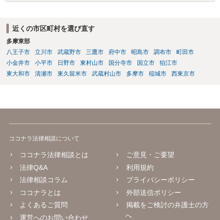
近くの市区町村を選び直す
多摩東部
八王子市
立川市
武蔵野市
三鷹市
府中市
昭島市
調布市
町田市
小金井市
小平市
日野市
東村山市
国分寺市
国立市
狛江市
東大和市
清瀬市
東久留米市
武蔵村山市
多摩市
稲城市
西東京市
ココナラ法律相談について
ココナラ法律相談とは
ご意見・ご要望
法律Q&A
利用規約
法律相談コラム
プライバシーポリシー
ココナラとは
外部送信ポリシー
よくあるご質問
掲載をご検討の弁護士の方
へ
運営へのお問い合わせ