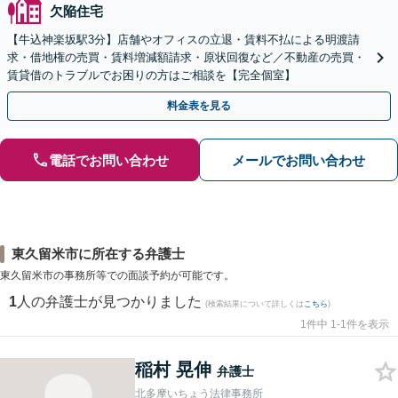
欠陥住宅
【牛込神楽坂駅3分】店舗やオフィスの立退・賃料不払による明渡請
求・借地権の売買・賃料増減額請求・原状回復など／不動産の売買・
賃貸借のトラブルでお困りの方はご相談を【完全個室】
料金表を見る
電話でお問い合わせ
メールでお問い合わせ
東久留米市に所在する弁護士
東久留米市の事務所等での面談予約が可能です。
1
人の弁護士が見つかりました
(検索結果について詳しくは
こちら
)
1件中 1-1件を表示
稲村 晃伸
弁護士
北多摩いちょう法律事務所