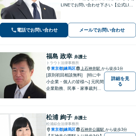
LINEでお問い合わせ下さい【公式LINE
→@566ziisjまたは関総合法律事務所】
で検索、そのあと分野により無料相談
案内します。
電話でお問い合わせ
メールでお問い合わせ
福島 政幸
弁護士
トラウト法律事務所
東京都
練馬区
上石神井駅
から徒歩1分
|
[原則初回相談無料] [特に中
詳細を見
小企業・個人の皆様へ] 元民間
る
企業勤務、民事・家事裁判官
出身弁護士が全国どこにお住
まいの市民の皆さんでも気軽
に利用いただける法律事務所
として、オールラウンドに対
松浦 絢子
弁護士
応します。
松浦綜合法律事務所
東京都
練馬区
石神井公園駅
から徒歩3分
|
【石神井公園駅より徒歩3分】