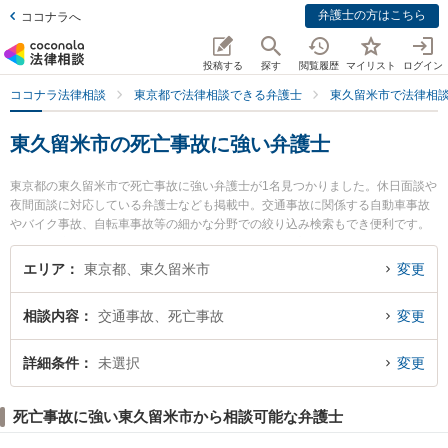
弁護士の方はこちら
ココナラへ
投稿する
探す
閲覧履歴
マイリスト
ログイン
ココナラ法律相談
東京都で法律相談できる弁護士
東久留米市で法律相
東久留米市の死亡事故に強い弁護士
東京都の東久留米市で死亡事故に強い弁護士が1名見つかりました。休日面談や
夜間面談に対応している弁護士なども掲載中。交通事故に関係する自動車事故
やバイク事故、自転車事故等の細かな分野での絞り込み検索もでき便利です。
特に北多摩いちょう法律事務所の稲村 晃伸弁護士のプロフィール情報や弁護士
費用、強みなどが注目されています。『東久留米市で土日や夜間に発生した死
エリア
東京都、東久留米市
変更
亡事故のトラブルを今すぐに弁護士に相談したい』『死亡事故のトラブル解決
の実績豊富な近くの弁護士を検索したい』『初回相談無料で死亡事故を法律相
相談内容
交通事故、死亡事故
変更
談できる東久留米市内の弁護士に相談予約したい』などでお困りの相談者さん
におすすめです。
詳細条件
未選択
変更
死亡事故に強い東久留米市から相談可能な弁護士