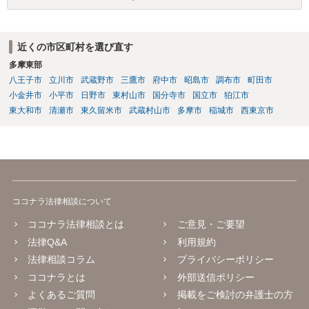
近くの市区町村を選び直す
多摩東部
八王子市
立川市
武蔵野市
三鷹市
府中市
昭島市
調布市
町田市
小金井市
小平市
日野市
東村山市
国分寺市
国立市
狛江市
東大和市
清瀬市
東久留米市
武蔵村山市
多摩市
稲城市
西東京市
ココナラ法律相談について
ココナラ法律相談とは
ご意見・ご要望
法律Q&A
利用規約
法律相談コラム
プライバシーポリシー
ココナラとは
外部送信ポリシー
よくあるご質問
掲載をご検討の弁護士の方