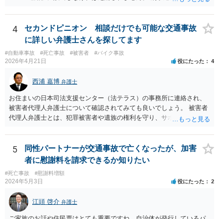
加害者の処分を決める裁判において意見を述べる機会もあります。 ご
かどうかは、その駐車場が道路交通法の「道路（一般交通の用に供す
参考になれば幸いです。
るその他の場所）」にあたるかが重要です。 駐車場が「道路」にあた
るかは難しい問題で、私が経験した事例でも、コインパーキングで警
4
セカンドピニオン 相談だけでも可能な交通事故
察官は「道路」と判断して道路交通法違反で立件したものの、検察官
に詳しい弁護士さんを探してます
は「道路」にあたらないとして不起訴処分にしたものがあります（検
#自動車事故
#死亡事故
#被害者
#バイク事故
察官に意見書を出しました）。コンビニやスーパーの駐車場では「道
2026年4月21日
役にたった
4
路」とした裁判例もあります。 「一般交通の用に供するその他の場
所」とは、道路法に規定する道路及び道路運送法に規定する自動車道
西浦 嘉博
弁護士
以外で不特定の人や車が自由に通行することができる場所をいうとさ
れています。 この判断にあたっては、「道路の体裁の有無」、「客
お住まいの日本司法支援センター（法テラス）の事務所に連絡され、
観性・継続性・反復性の有無」、「公開性の有無」及び「道路性の有
被害者代理人弁護士について確認されてみても良いでしょう。 被害者
無」を検討するのが一般的です（道路交通執務研究会編著『執務資料
代理人弁護士とは、犯罪被害者や遺族の権利を守り、サポートする専
道路交通法解説（１８訂版）』（東京法令出版、２０２０年１１月）
門家という位置付けです。 主として、告訴状・被害届の提出、加害者
７頁）。つまり、総合判断が必要になります。
との示談交渉、刑事裁判への参加（被害者参加制度）、損害賠償請求
などを代理で行い、被害者や遺族の心理的負担を軽減する役割を担い
5
同性パートナーが交通事故で亡くなったが、加害
ます。 なお、都道府県によっては弁護士会事務局を通して、弁護士会
者に慰謝料を請求できるか知りたい
の被害者支援委員会が窓口となることもあります。 ご依頼の弁護士さ
#死亡事故
#慰謝料増額
んと相談された上で、ご参考ください。
2024年5月3日
役にたった
2
江頭 啓介
弁護士
ご家族のお話や住民票はとても重要ですね。自治体が発行しているパ