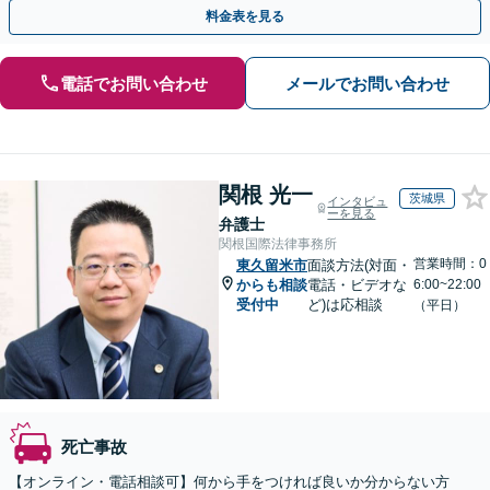
懇切丁寧に対応いたします「死亡事故から軽傷事故まで」
料金表を見る
電話でお問い合わせ
メールでお問い合わせ
関根 光一
茨城県
インタビュ
ーを見る
弁護士
関根国際法律事務所
営業時間：0
東久留米市
面談方法(対面・
からも相談
電話・ビデオな
6:00~22:00
受付中
ど)は応相談
（平日）
死亡事故
【オンライン・電話相談可】何から手をつければ良いか分からない方