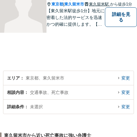
東京都
東久留米市
東久留米駅
から徒歩1分
|
【東久留米駅徒歩1分】地元に
詳細を見
密着した法的サービスを迅速
る
かつ的確に提供します。【当
日／夜間／休日対応可能】法
律トラブルでお悩みの方は、
お気軽にご相談ください。ご
納得のいく解決を目指して、
全力を尽くします。【法テラ
ス利用可能】
エリア
東京都、東久留米市
変更
相談内容
交通事故、死亡事故
変更
詳細条件
未選択
変更
東久留米市から近い死亡事故に強い弁護士