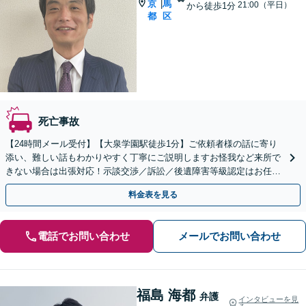
京
馬
|
21:00（平日）
から徒歩1分
都
区
死亡事故
【24時間メール受付】【大泉学園駅徒歩1分】ご依頼者様の話に寄り
添い、難しい話もわかりやすく丁寧にご説明しますお怪我など来所で
きない場合は出張対応！示談交渉／訴訟／後遺障害等級認定はお任せ
ください。【夜間・休日対応可】【初回相談無料】
料金表を見る
電話でお問い合わせ
メールでお問い合わせ
福島 海都
弁護
インタビューを見