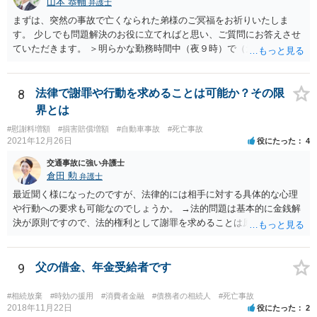
山本 恭輔
弁護士
して自分でそう思っていなくても、客観的に人が死んでもおかしくな
まずは、突然の事故で亡くなられた弟様のご冥福をお祈りいたしま
い危険行為を、危険だと知っていてやると故意は認められてしまう可
す。 少しでも問題解決のお役に立てればと思い、ご質問にお答えさせ
能性が高いです。人を殺そうという意欲までは不要です。
ていただきます。 ＞明らかな勤務時間中（夜９時）で（元従業員の証
言）、従業員（死亡）と同乗しており、移動中の事故でありながら、
相手方の言い分は通るのでしょうか？ 勿論、正式に支払い拒否となれ
ば、裁判になると思いますが、勝算はありますか？ →共済組合の対応
8
法律で謝罪や行動を求めることは可能か？その限
はやや硬直的なように感じますが、相手方の言い分が通るか、そして
界とは
その裏返しとして裁判での勝算があるかは、共済約款などに規定され
#慰謝料増額
#損害賠償増額
#自動車事故
#死亡事故
ている給付金の支給要件や、証拠の有無によってきますので、この掲
2021年12月26日
役にたった
4
示板では最終的な回答というのは難しいと思われます。 金額も大き
く、非常に重要な件かと思いますので、今後の方針の検討も含め一度
交通事故に強い弁護士
面談にて法律相談をされることをおすすめします。
倉田 勲
弁護士
最近聞く様になったのですが、法律的には相手に対する具体的な心理
や行動への要求も可能なのでしょうか。 →法的問題は基本的に金銭解
決が原則ですので、法的権利として謝罪を求めることは原則としてで
きません。もっとも和解や示談をして解決する際には、和解書や示談
書に相手の合意の下で謝罪の文言を入れることはあります。それ以上
に相手に謝罪を強制することはできません。
9
父の借金、年金受給者です
#相続放棄
#時効の援用
#消費者金融
#債務者の相続人
#死亡事故
2018年11月22日
役にたった
2