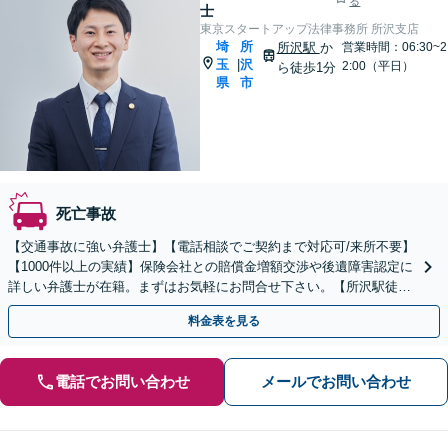
る
士
東京スタートアップ法律事務所 所沢支店
埼
所
所沢駅
か
営業時間：06:30~2
玉
沢
|
2:00（平日）
ら徒歩1分
県
市
死亡事故
【交通事故に強い弁護士】【電話相談でご契約まで対応可/来所不要】
【1000件以上の実績】保険会社との賠償金増額交渉や後遺障害認定に
詳しい弁護士が在籍。まずはお気軽にお問合せ下さい。【所沢駅徒歩
1分】
料金表を見る
電話でお問い合わせ
メールでお問い合わせ