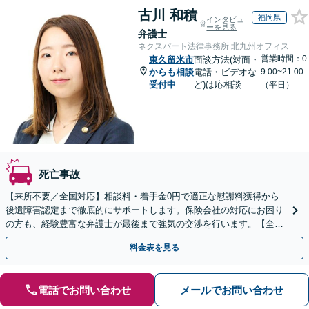
古川 和積
福岡県
インタビュ
ーを見る
弁護士
ネクスパート法律事務所 北九州オフィス
営業時間：0
東久留米市
面談方法(対面・
からも相談
電話・ビデオな
9:00~21:00
受付中
ど)は応相談
（平日）
死亡事故
【来所不要／全国対応】相談料・着手金0円で適正な慰謝料獲得から
後遺障害認定まで徹底的にサポートします。保険会社の対応にお困り
の方も、経験豊富な弁護士が最後まで強気の交渉を行います。【全国
13拠点】お気軽にご相談ください。
料金表を見る
電話でお問い合わせ
メールでお問い合わせ