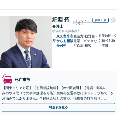
細淵 拓
神奈川県
インタビュー
を見る
弁護士
横浜綜合法律事務所
営業時間：0
東久留米市
面談方法(対面・
からも相談
電話・ビデオな
9:30~17:30
受付中
ど)は応相談
（平日）
死亡事故
【関東エリア対応】【初回相談無料】【web面談可】【電話・郵送の
みのやり取りでの事件処理も可能】突然の交通事故に伴うトラブルで
お悩みではありませんか？保険会社との交渉、治療費の打ち切り、後
遺障害等級認定など、幅広くサポートいたします。
料金表を見る