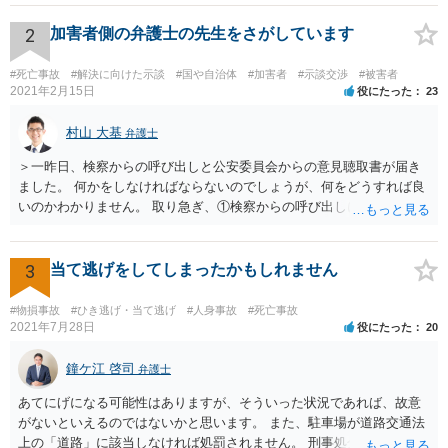
いです。 2. 訴訟と示談交渉のメリット・デメリット 判決（訴訟）: 勝
訴判決まで至れば、本来の賠償額に加え「遅延損害金（事故時から発
2
加害者側の弁護士の先生をさがしています
生）」と「弁護士費用相当額（認容額の約1割）」が加算されます。
訴訟上の和解: 訴訟を起こしても、判決前に裁判所での「和解」で終わ
#死亡事故
#解決に向けた示談
#国や自治体
#加害者
#示談交渉
#被害者
るケースが多いです。 この場合、遅延損害金や弁護士費用はカットさ
2021年2月15日
役にたった
23
れることが大半です。もっとも「調整金」として上乗せされることが
あります。 3. 逸失利益（将来の収入）の計算 未就学女児の場合、賃
村山 大基
弁護士
金センサスの「男女全年齢平均賃金」などを用いて計算することが多
＞一昨日、検察からの呼び出しと公安委員会からの意見聴取書が届き
いです。 一般的に「大卒（22歳就労）」前提で計算した方が、「高卒
ました。 何かをしなければならないのでしょうが、何をどうすれば良
（18歳就労）」よりも総額が高くなる傾向にあります。 なお、それが
いのかわかりません。 取り急ぎ、①検察からの呼び出しにはきちんと
認められるかはご両親の学歴や教育方針や実際の教育状況がどうだっ
応じることと、②早めに届いた書類を持って弁護士に相談に行くのが
たかなどで大学進学の蓋然性があるかという個別事情によります。 推
いいと思います。 ＞示談と刑事の両方を相談できる弁護士の先生をさ
奨される方針 相手が保険会社であれば、判決後の不払いはまずありま
がしております。 ネットでさがすとあまりの多さに戸惑っておりま
3
当て逃げをしてしまったかもしれません
せん。 ご質問者様が「長期化しても戦いたい」という強い意志をお持
す。 どの方にお願いしても同じなのでしょうか。 話してみた感じや説
ちで、かつ、賠償額の最大化（遅延損害金等の獲得）を目指すのであ
明など、いろいろ考慮して判断することになります。 書類が届いたば
れば、示談交渉では妥結せず、提訴（訴訟）を前提に進めるのが最適
#物損事故
#ひき逃げ・当て逃げ
#人身事故
#死亡事故
かりで不安でしょうから、どこかしら相談に行ってみると良いと思い
2021年7月28日
役にたった
20
解です。 どのような方向性を目指すのかメリットデメリットを検討す
ます。 複数の弁護士に相談されて決められるケースもありますし、は
るためにも、相談時には弁護士にその意向を伝え、疑問を解消した方
じめに相談したところで依頼しなければならないわけではありませ
鐘ケ江 啓司
が良いです。 その上で委任契約を結んだ方が良いです。 なお、弁護士
弁護士
ん。
費用特約に加入されている場合には、相談料10万円、報酬300万円まで
あてにげになる可能性はありますが、そういった状況であれば、故意
は賄われることが多いので、保険の加入状況もご確認した方が良いで
がないといえるのではないかと思います。 また、駐車場が道路交通法
す。 併せて、交通事故の刑事事件についても被害者参加制度といって
上の「道路」に該当しなければ処罰されません。 刑事処分がなされる