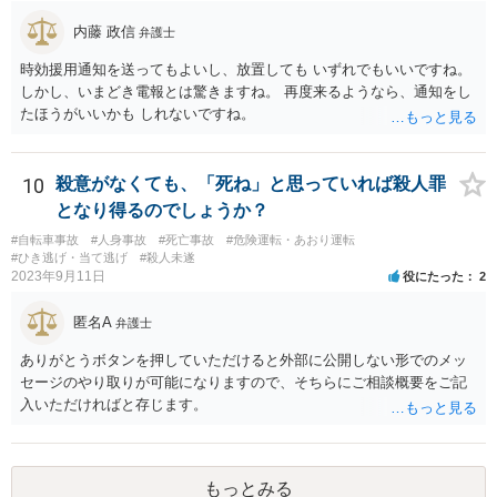
内藤 政信
弁護士
時効援用通知を送ってもよいし、放置しても いずれでもいいですね。
しかし、いまどき電報とは驚きますね。 再度来るようなら、通知をし
たほうがいいかも しれないですね。
10
殺意がなくても、「死ね」と思っていれば殺人罪
となり得るのでしょうか？
#自転車事故
#人身事故
#死亡事故
#危険運転・あおり運転
#ひき逃げ・当て逃げ
#殺人未遂
2023年9月11日
役にたった
2
匿名A
弁護士
ありがとうボタンを押していただけると外部に公開しない形でのメッ
セージのやり取りが可能になりますので、そちらにご相談概要をご記
入いただければと存じます。
もっとみる