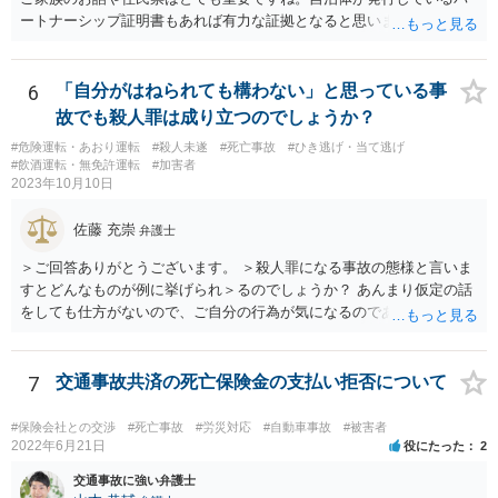
ートナーシップ証明書もあれば有力な証拠となると思います。
6
「自分がはねられても構わない」と思っている事
故でも殺人罪は成り立つのでしょうか？
#危険運転・あおり運転
#殺人未遂
#死亡事故
#ひき逃げ・当て逃げ
#飲酒運転・無免許運転
#加害者
2023年10月10日
佐藤 充崇
弁護士
＞ご回答ありがとうございます。 ＞殺人罪になる事故の態様と言いま
すとどんなものが例に挙げられ＞るのでしょうか？ あんまり仮定の話
をしても仕方がないので、ご自分の行為が気になるのであれば、何を
して、どう人を死なせてしまったかもしれないのか書いて質問をする
か、直接弁護士に相談に行くかしたほうがいいと思います。 殺人罪に
なりうる事故の態様だと、自転車が改造自転車か何かで時速１００キ
7
交通事故共済の死亡保険金の支払い拒否について
ロや１５０キロくらい出していれば殺人罪の実行行為性は認められる
と思いますので、殺人罪が成立しえますが・・・ 思いつく限りの例を
#保険会社との交渉
#死亡事故
#労災対応
#自動車事故
#被害者
全て挙げるのは不可能ではあります。 ＞私は決して人を殺そうと思っ
2022年6月21日
役にたった
2
て危険な運転をしたわけではありま＞せん。 殺人罪の故意は、「自分
交通事故に強い弁護士
の危険な運転で誰か人が死んでも構わない」くらいで成立します。そ