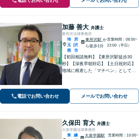
電話でお問い合わせ
メールでお問い合わせ
加藤 善大
弁護士
東所沢法律事務所
埼
所
東所沢駅
か
営業時間：08:00~
玉
沢
|
23:00（平日）
ら徒歩1分
県
市
【初回相談無料】【東所沢駅徒歩30
秒】【深夜早朝対応】【土日祝対応】
地域に根差した「マチベン」として、
みなさまの法律トラブルに真剣に向き
合います。ご都合に合わせて出張相談
も承ります。リーズナブルな料金体系
電話でお問い合わせ
メールでお問い合わせ
をご提供しています。
久保田 育大
弁護士
大泉学園法律事務所
東
練
大泉学園駅
営業時間：10:00~