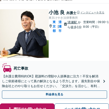
小池 良
弁護士
インタビューを見る
東京けやき法律事務所
東
清
清瀬駅
か
営業時間：09:00~1
京
瀬
|
8:00（平日）
ら徒歩1分
都
市
死亡事故
【弁護士費用特約OK】慰謝料の増額や人損事故に注力！不安を解消
しご依頼者様にとって真の解決となるよう尽力します。過失割合や保
険会社とのやり取りもお任せください。「交渉力」を活かし、有利な
条件での示談成立を目指します。【夜間・休日の相談可能】
料金表を見る