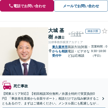
電話でお問い合わせ
メールでお問い合わせ
大城 基
神奈川県
インタビュ
ーを見る
樹
弁護士
法律事務所横濱アカデミア
営業時間：0
東久留米市
面談方法(対面・
からも相談
電話・ビデオな
9:30~18:00
受付中
ど)は応相談
（平日）
死亡事故
【関東エリア対応】【初回相談30分無料／弁護士特約で実質負担0
円】「事故発生直後から全面サポート」相談だけでお悩み解決するこ
ともあるので、まずはご連絡ください。メンタル面にも配慮しながら