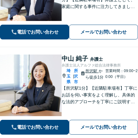
家庭に関する事件に注力してきまし
た。依頼者さまに寄り添い、全力でサ
ポートいたします。【完全個室でプラ
イバシー配慮】【当日・夜間（18時ま
電話でお問い合わせ
メールでお問い合わせ
で）の相談可】
中山 純子
弁護士
弁護士法人アルファ総合法律事務所
埼
所
所沢駅
か
営業時間：09:00~2
玉
沢
|
0:00（平日）
ら徒歩1分
県
市
【所沢駅1分】【近隣駐車場有】丁寧に
お話を伺い事実をよく理解し、具体的
な法的アプローチを丁寧にご説明する
ことを心掛けています。皆様の困りご
とに寄り添い、可能な解決策を探すお
手伝いをいたします。どうぞお気軽に
電話でお問い合わせ
メールでお問い合わせ
ご相談ください。