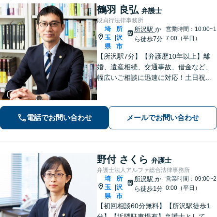
鶴羽 良弘
弁護士
段貞行法律事務所
埼
所
所沢駅
か
営業時間：10:00~1
玉
沢
|
7:00（平日）
ら徒歩7分
県
市
【所沢駅7分】【弁護歴10年以上】離
婚、遺産相続、交通事故、借金など、
幅広いご相談に迅速に対応！土日祝夜
間も対応◎1人1人に最適な解決方法を
ご提案します。まずはお気軽にご相談
ください！【初回相談無料】
電話でお問い合わせ
メールでお問い合わせ
野付 さくら
弁護士
弁護士法人アルファ総合法律事務所
埼
所
所沢駅
か
営業時間：09:00~2
玉
沢
|
0:00（平日）
ら徒歩1分
県
市
【初回相談60分無料】【所沢駅徒歩1
分】【近隣駐車場有】弁護士として、