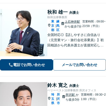
秋和 雄一
弁護士
秋和法律事務所
東
練
上石神井駅
営業時間：09:00~
京
馬
|
23:59（平日）
から徒歩7分
都
区
全国対応◎【話しやすさに自信あり
（元営業マン・旅行会社添乗員）】初
回相談から代表弁護士が直接対応し、
相談者さまのお話を丁寧にお聞きいた
します。初回ご相談時に適切な解決方
法の道筋をご案内し、無駄なやりとり
電話でお問い合わせ
メールでお問い合わせ
をしていただくことが無いように配慮
いたします。
鈴木 寛之
弁護士
ベリーベスト法律事務所 所沢オフィス
埼
所
所沢駅
か
営業時間：09:30~2
玉
沢
|
1:00（平日）
ら徒歩3分
県
市