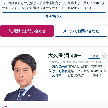
へ。保険会社との交渉から後遺障害認定まで、弁護士が一貫してサポ
ートします。あなたに最適なオーダーメイドの解決策をご提案しま
す。まずはご相談ください。
料金表を見る
電話でお問い合わせ
メールでお問い合わせ
大久保 潤
弁護士
茨城県
弁護士法人長瀬総合法律事務所 守谷支所
営業時間：0
東久留米市
面談方法(対面・
からも相談
電話・ビデオな
6:00~23:00
受付中
ど)は応相談
（平日）