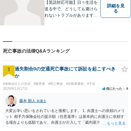
【英語対応可能】日々生活を
詳細を見
送る中で、どうしても避けら
る
れないトラブルがあります。
相談の中で皆様のお話をお聞
きし、法律家がお役に立てる
かどうかを一緒に考えていき
ます。 まずはお気軽にご相談
ください。
死亡事故の法律Q&Aランキング
1
過失割合0の交通死亡事故にて訴訟を起こすべき
か
#保険会社との交渉
#被害者
#死亡事故
#自動車事故
#子供
2026年1月17日
役にたった
9
藤本 顯人
弁護士
大変お辛い思いをされていると推察します。 1. 弁護士への依頼のメリ
ット 相手方保険会社の提示額（任意基準）は基本的に弁護士に依頼す
る場合よりも低額であり、弁護士が介入して「裁判基準（弁護士基
準）」で交渉・訴訟することで、賠償額が大幅に増額する可能性が高