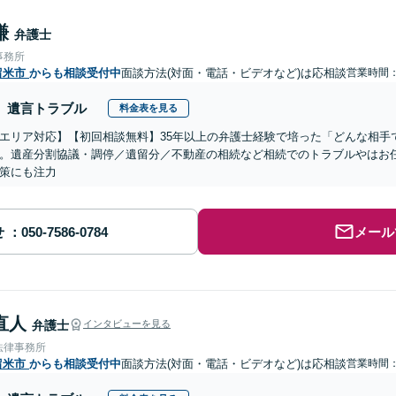
謙
弁護士
事務所
留米市
からも相談受付中
面談方法(対面・電話・ビデオなど)は応相談
営業時間
遺言トラブル
料金表を見る
エリア対応】【初回相談無料】35年以上の弁護士経験で培った「どんな相手
。遺産分割協議・調停／遺留分／不動産の相続など相続でのトラブルやはお
策にも注力
せ
メール
直人
弁護士
インタビューを見る
法律事務所
留米市
からも相談受付中
面談方法(対面・電話・ビデオなど)は応相談
営業時間