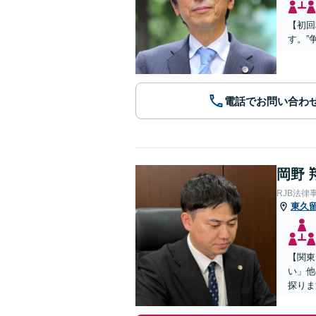
【初回
す。”
電話でお問い合わ
岡野 
RJB法律
東久
【関東
い」他
探りま