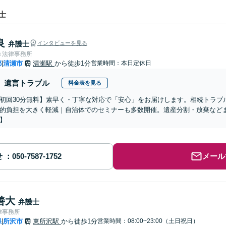
士
良
弁護士
インタビューを見る
き法律事務所
都
清瀬市
清瀬駅
から徒歩1分
営業時間：本日定休日
|
遺言トラブル
料金表を見る
初回30分無料】素早く・丁寧な対応で「安心」をお届けします。相続トラブ
的負担を大きく軽減｜自治体でのセミナーも多数開催。遺産分割・放棄など
】
せ
メール
善大
弁護士
律事務所
県
所沢市
東所沢駅
から徒歩1分
営業時間：08:00~23:00（土日祝日）
|