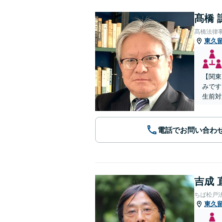
髙橋 
髙橋法律
東久
【関東
みです
生前対
電話でお問い合わ
吉成 
ちば松戸
東久