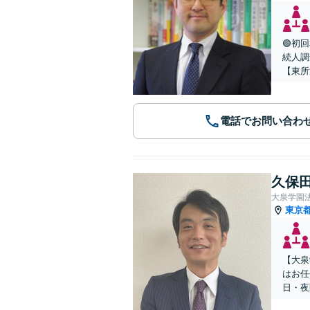
🟢初
続人調
【東所
電話でお問い合わ
久保田
大泉学園
東京
【大泉
はお任
日・夜