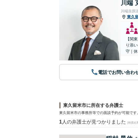
川端 
川端吉原
東久
【関東
り添い
守｜休
電話でお問い合わ
東久留米市に所在する弁護士
東久留米市の事務所等での面談予約が可能です
1
人の弁護士が見つかりました
(検索結