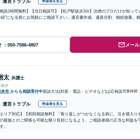
遺言トラブル
料金表を見る
相談1時間無料】【当日相談可】【松戸駅徒歩3分】法律のプロだけが知って
争続”になる前にお気軽にご相談下さい。遺言書作成、遺産分割、相続放棄、
せ
メール
翔太
弁護士
事務所
留米市
からも相談受付中
面談方法(対面・電話・ビデオなど)は応相談
営業時間
遺言トラブル
料金表を見る
エリア対応】【初回相談無料】「取り返しがつかなくなる前に、泣き寝入り
の親族とのご関係も可能な限り良好になるよう、ご相談者様の正当な利益を
す。