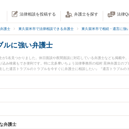
法律相談を投稿する
弁護士を探す
法律Q
弁護士
東久留米市で法律相談できる弁護士
東久留米市で相続・遺言に強
ブルに強い弁護士
士が1名見つかりました。休日面談や夜間面談に対応している弁護士なども掲載中
り込み検索もでき便利です。特に北多摩いちょう法律事務所の稲村 晃伸弁護士のプ
生した遺言トラブルのトラブルを今すぐに弁護士に相談したい』『遺言トラブルの
談できる東久留米市内の弁護士に相談予約したい』などでお困りの相談者さんにお
な弁護士