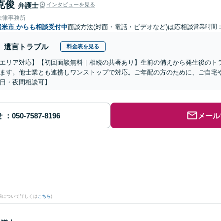
克俊
弁護士
インタビューを見る
法律事務所
留米市
からも相談受付中
面談方法(対面・電話・ビデオなど)は応相談
営業時間
遺言トラブル
料金表を見る
エリア対応】【初回面談無料｜相続の共著あり】生前の備えから発生後のト
ます。他士業とも連携しワンストップで対応。ご年配の方のために、ご自宅
日・夜間相談可】
せ
メール
。
果について詳しくは
こちら
)