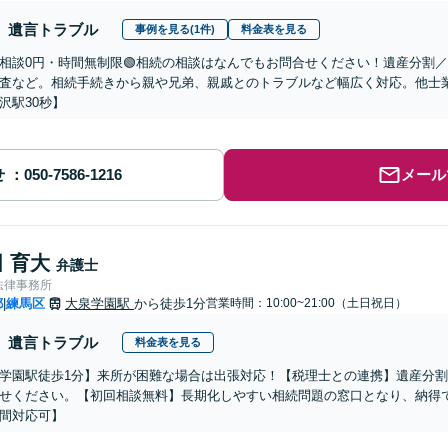
遺言トラブル
事例を見る(1件)
料金表を見る
回相談0円・時間無制限🟢相続の相談はなんでもお問合せください！遺産分割
査など。相続手続きから親や兄弟、親戚とのトラブルなど幅広く対応。他士
沢駅30秒】
せ
メール
 育大
弁護士
法律事務所
都
練馬区
大泉学園駅
から徒歩1分
営業時間：10:00~21:00（土日祝日）
|
遺言トラブル
料金表を見る
学園駅徒歩1分】来所が困難な場合は出張対応！【税理士との連携】遺産分
せください。【初回相談無料】長期化しやすい相続問題の窓口となり、納得
間対応可】