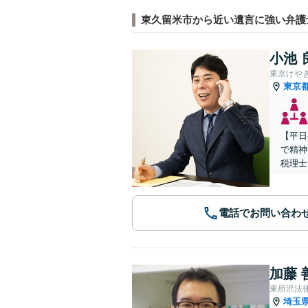
東久留米市から近い遺言に強い弁護
小池 
東京けや
東京
【平日
で精神
税理士
電話でお問い合わ
加藤 
東所沢法
埼玉