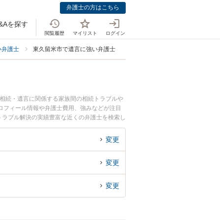
弁護士の方はこちら
&Aを探す
閲覧履歴
マイリスト
ログイン
い弁護士
東久留米市で遺言に強い弁護士
。相続・遺言に関係する家族間の相続トラブルや
ロフィール情報や弁護士費用、強みなどが注目
トラブル解決の実績豊富な近くの弁護士を検索し
すすめです。
変更
変更
変更