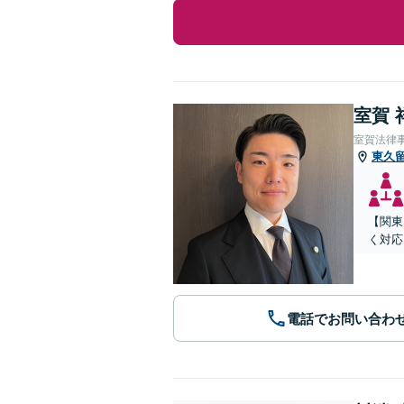
室賀 
室賀法律
東久
【関東
く対応
電話でお問い合わ