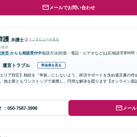
メールでお問い合わせ
祥護
弁護士
インタビューを見る
事務所
留米市
からも相談受付中
面談方法(対面・電話・ビデオなど)は応相談
営業時間
遺言トラブル
料金表を見る
エリア対応】相続を「争族」にしないよう、終活サポートを含め遺言書の作
。他士業ともワンストップで連携し、円滑な解決を図ります【オンライン面
せ
メール