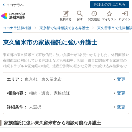
弁護士の方はこちら
ココナラへ
投稿する
探す
閲覧履歴
マイリスト
ログイン
ココナラ法律相談
東京都で法律相談できる弁護士
東久留米市で法律相
東久留米市の家族信託に強い弁護士
東京都の東久留米市で家族信託に強い弁護士が1名見つかりました。休日面談や
夜間面談に対応している弁護士なども掲載中。相続・遺言に関係する家族間の
相続トラブルや認知症の相続、遺産分割等の細かな分野での絞り込み検索もで
き便利です。特に北多摩いちょう法律事務所の稲村 晃伸弁護士のプロフィール
情報や弁護士費用、強みなどが注目されています。『東久留米市で土日や夜間
エリア
東京都、東久留米市
変更
に発生した家族信託のトラブルを今すぐに弁護士に相談したい』『家族信託の
トラブル解決の実績豊富な近くの弁護士を検索したい』『初回相談無料で家族
相談内容
相続・遺言、家族信託
変更
信託を法律相談できる東久留米市内の弁護士に相談予約したい』などでお困り
の相談者さんにおすすめです。
詳細条件
未選択
変更
家族信託に強い東久留米市から相談可能な弁護士