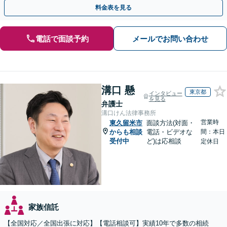
料金表を見る
電話で面談予約
メールでお問い合わせ
溝口 懸
東京都
インタビュー
を見る
弁護士
溝口けん法律事務所
営業時
東久留米市
面談方法(対面・
からも相談
電話・ビデオな
間：本日
受付中
ど)は応相談
定休日
家族信託
【全国対応／全国出張に対応】【電話相談可】実績10年で多数の相続