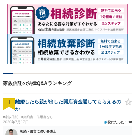
家族信託の法律Q&Aランキング
1
離婚したら親が出した開店資金返してもらえるの
か
#家族信託
#契約書・借用書なし
2020年7月17日
役にたった
18
相続・遺言に強い弁護士