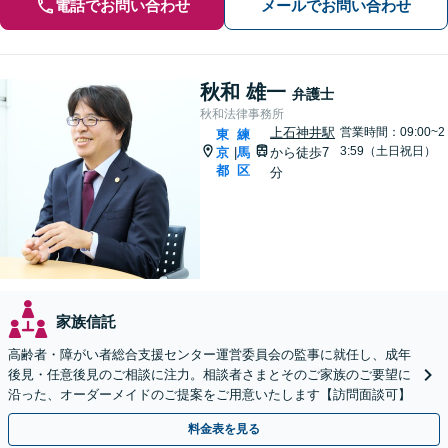
電話でお問い合わせ
メールでお問い合わせ
秋和 雄一
弁護士
秋和法律事務所
上石神井駅
営業時間：09:00~2
東
練
3:59（土日祝日）
京
馬
から徒歩7
|
都
区
分
家族信託
高齢者・障がい者総合支援センター運営委員会の監事に就任し、成年
後見・任意後見のご相談に注力。相談者さまとそのご家族のご要望に
沿った、オーダーメイドのご提案をご用意いたします【訪問面談可】
料金表を見る