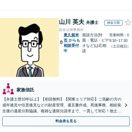
山川 英夫
弁護士
神奈川県
延命法律事務所
東久留米
面談方法(対
営業時間：0
市
からも
面・電話・ビデ
9:30~17:30
相談受付
オなど)は応相
（土日祝日）
中
談
家族信託
【弁護士歴10年以上】【初回無料】【関東エリア対応】ご高齢の方の
成年後見や任意後見などの財産管理、遺言書作成、死後事務、相続発
生後の遺産分割協議、複雑な遺留分請求まで、一貫して対応！他士業
との連携力を活かした最適解の追求【WEB面談対応】
料金表を見る