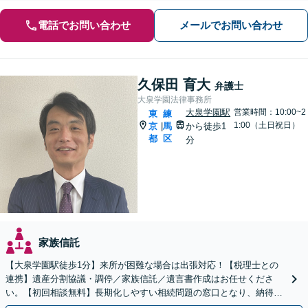
電話でお問い合わせ
メールでお問い合わせ
久保田 育大
弁護士
大泉学園法律事務所
大泉学園駅
営業時間：10:00~2
東
練
1:00（土日祝日）
京
馬
から徒歩1
|
都
区
分
家族信託
【大泉学園駅徒歩1分】来所が困難な場合は出張対応！【税理士との
連携】遺産分割協議・調停／家族信託／遺言書作成はお任せくださ
い。【初回相談無料】長期化しやすい相続問題の窓口となり、納得で
きる解決策をご提案します。【休日・夜間対応可】