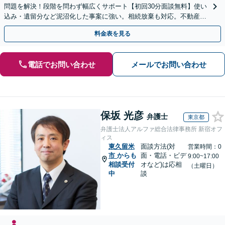
問題を解決！段階を問わず幅広くサポート【初回30分面談無料】使い
込み・遺留分など泥沼化した事案に強い。相続放棄も対応。不動産相
続は次世代を見据えたご提案。生前対策もお任せを
料金表を見る
電話でお問い合わせ
メールでお問い合わせ
保坂 光彦
弁護士
東京都
弁護士法人アルファ総合法律事務所 新宿オフ
ィス
東久留米
面談方法(対
営業時間：0
市
からも
面・電話・ビデ
9:00~17:00
相談受付
オなど)は応相
（土曜日）
中
談