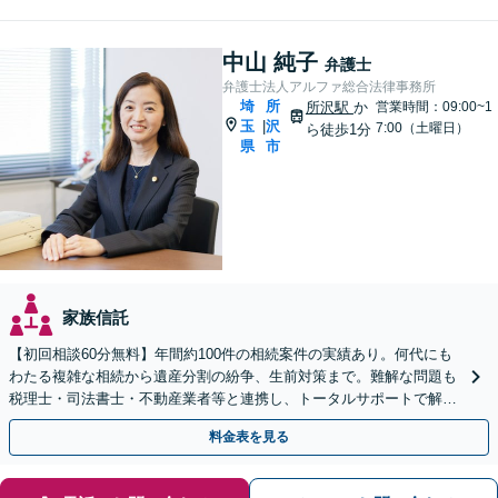
中山 純子
弁護士
弁護士法人アルファ総合法律事務所
埼
所
所沢駅
か
営業時間：09:00~1
玉
沢
|
7:00（土曜日）
ら徒歩1分
県
市
家族信託
【初回相談60分無料】年間約100件の相続案件の実績あり。何代にも
わたる複雑な相続から遺産分割の紛争、生前対策まで。難解な問題も
税理士・司法書士・不動産業者等と連携し、トータルサポートで解決
へ。まずはお気軽にご相談ください【所沢駅徒歩1分】
料金表を見る