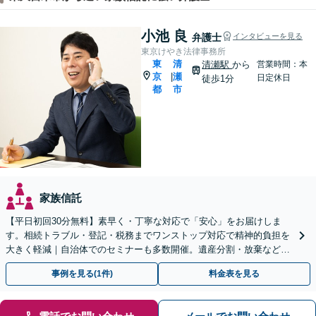
小池 良
弁護士
インタビューを見る
東京けやき法律事務所
東
清
清瀬駅
から
営業時間：本
京
瀬
|
日定休日
徒歩1分
都
市
家族信託
【平日初回30分無料】素早く・丁寧な対応で「安心」をお届けしま
す。相続トラブル・登記・税務までワンストップ対応で精神的負担を
大きく軽減｜自治体でのセミナーも多数開催。遺産分割・放棄などま
ずはお気軽にご相談ください【通知税理士】
事例を見る(1件)
料金表を見る