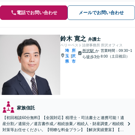
電話でお問い合わせ
メールでお問い合わせ
鈴木 寛之
弁護士
ベリーベスト法律事務所 所沢オフィス
埼
所
所沢駅
か
営業時間：09:30~1
玉
沢
|
8:00（土日祝日）
ら徒歩3分
県
市
家族信託
【初回相談60分無料】【全国対応】税理士・司法書士と連携可能！遺
産分割／遺留分／遺言書作成／相続放棄／相続人・財産調査／相続税
対策等お任せください。【明瞭な料金プラン】【解決実績豊富】【電