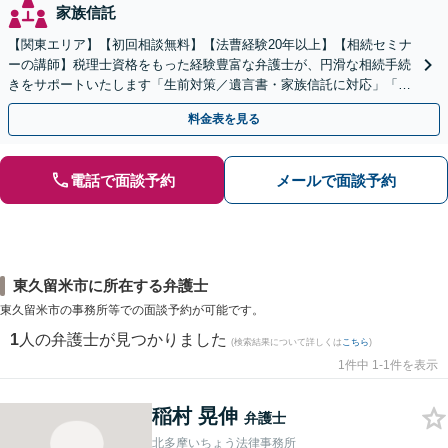
家族信託
【関東エリア】【初回相談無料】【法曹経験20年以上】【相続セミナ
ーの講師】税理士資格をもった経験豊富な弁護士が、円滑な相続手続
きをサポートいたします「生前対策／遺言書・家族信託に対応」「遺
産整理業務の代行あり」【電話相談】
料金表を見る
電話で面談予約
メールで面談予約
東久留米市に所在する弁護士
東久留米市の事務所等での面談予約が可能です。
1
人の弁護士が見つかりました
(検索結果について詳しくは
こちら
)
1件中 1-1件を表示
稲村 晃伸
弁護士
北多摩いちょう法律事務所