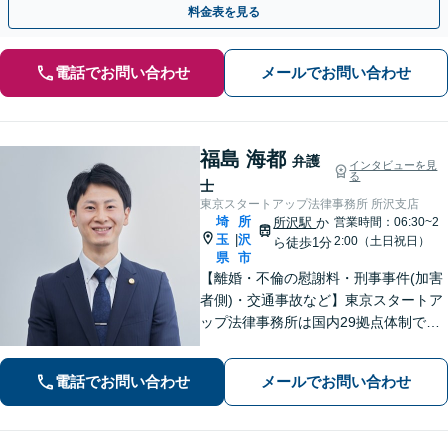
料金表を見る
電話でお問い合わせ
メールでお問い合わせ
福島 海都
弁護
インタビューを見
る
士
東京スタートアップ法律事務所 所沢支店
埼
所
所沢駅
か
営業時間：06:30~2
玉
沢
|
2:00（土日祝日）
ら徒歩1分
県
市
【離婚・不倫の慰謝料・刑事事件(加害
者側)・交通事故など】東京スタートア
ップ法律事務所は国内29拠点体制で全
国対応！【ご自宅からの電話相談にも
対応(法律相談は完全予約制)】各分野で
電話でお問い合わせ
メールでお問い合わせ
専門性の高い弁護士が寄り添い解決を
サポートします。