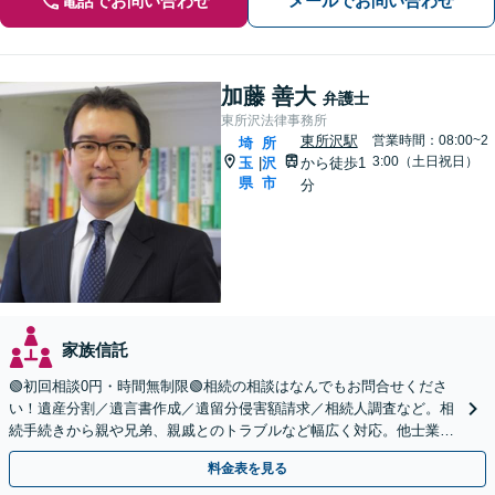
電話でお問い合わせ
メールでお問い合わせ
加藤 善大
弁護士
東所沢法律事務所
東所沢駅
営業時間：08:00~2
埼
所
3:00（土日祝日）
玉
沢
から徒歩1
|
県
市
分
家族信託
🟢初回相談0円・時間無制限🟢相続の相談はなんでもお問合せくださ
い！遺産分割／遺言書作成／遺留分侵害額請求／相続人調査など。相
続手続きから親や兄弟、親戚とのトラブルなど幅広く対応。他士業と
も連携可能です【出張相談可】【東所沢駅30秒】
料金表を見る