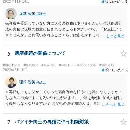
2022年11月14日
役にたった
5
寺林 智栄
弁護士
保護費を受給していない方に返金の義務はありませんが、生活保護行
政の実務は現場の裁量に任されるところも大きいので、「お支払いで
きませんか」とお伺いされることくらいはあるかもしれません。 通報
するかどうかは、あなたとお父さんの妹さんとの関係などを総合的に
考えてご判断いただくのが良いと思います。
6
遺産相続の関係について
#相続手続き
#相続放棄
#家族信託
#相続トラブルの代理交渉
#遺産分割
2022年5月18日
役にたった
2
理崎 智英
弁護士
＞再婚してもし父が亡くなった場合借金を払うのは誰になりますか？
ちなみに再婚相手にも2人の子供がいます。 戸籍を母側に変えれば払
う義務もなくなりますか？ お父様の法定相続人は、再婚相手とご相談
者様なので、お父様の借金はご相談者様も相続することになります。
戸籍がどこにあるのかは関係ありません。 ただし、お父様が亡くなっ
たことを知ってから３か月以内に家庭裁判所にて「相続放棄」の手続
7
バツイチ同士の再婚に伴う相続対策
をすれば、ご相談者様はお父様の借金は相続しません。