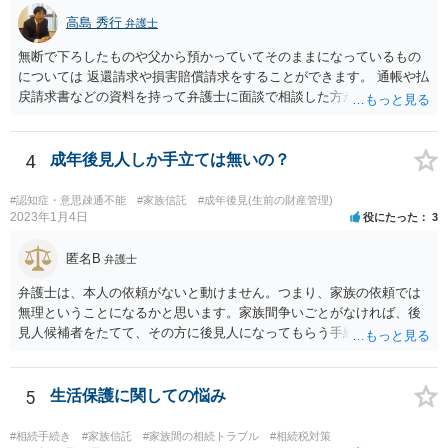
高島 秀行
弁護士
無断で下ろしたものや父から預かっていてそのままになっているもの
については 返還請求や損害賠償請求をすることができます。 通帳や払
戻請求書などの資料を持って弁護士に面談で相談した方がよいと思い
ます。
4
成年後見人しか手立ては無いの？
#認知症・意思疎通不能
#家族信託
#成年後見(生前の財産管理)
2023年1月4日
役にたった
3
匿名B
弁護士
弁護士は、本人の依頼がないと動けません。つまり、家族の依頼では
無理ということになるかと思います。家族間争いごとがなければ、後
見人候補者をたてて、その方に後見人になってもらう手続をすすめた
ほうが、今後もいろいろやりやすくなると思います。
5
生活保護に関しての悩み
#相続手続き
#家族信託
#家族間の相続トラブル
#相続税対策