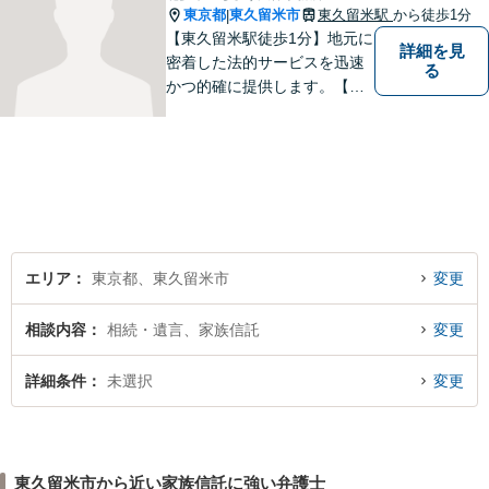
東京都
東久留米市
東久留米駅
から徒歩1分
|
【東久留米駅徒歩1分】地元に
詳細を見
密着した法的サービスを迅速
る
かつ的確に提供します。【当
日／夜間／休日対応可能】法
律トラブルでお悩みの方は、
お気軽にご相談ください。ご
納得のいく解決を目指して、
全力を尽くします。【法テラ
ス利用可能】
エリア
東京都、東久留米市
変更
相談内容
相続・遺言、家族信託
変更
詳細条件
未選択
変更
東久留米市から近い家族信託に強い弁護士