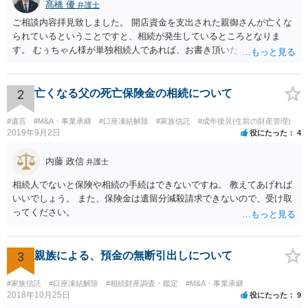
髙橋 優
弁護士
ご相談内容拝見致しました。 開店資金を支出された親御さんが亡くな
られているということですと、相続が発生しているところとなりま
す。 むぅちゃん様が単独相続人であれば、お書き頂いたような方法で
ご主人に書面を書いてもらうことで対応は可能かと思います。 他にも
相続人おられるということであれば、他の相続人との協議が必要とな
るところです。 また、当該点とは別にご主人から貸付ではなく贈与で
2
亡くなる父の死亡保険金の相続について
あると主張される可能性がございます。 その場合には、貸付であるこ
とを伺わせる事情をどれだけ積み重ねることが出来るか、というとこ
#遺言
#M&A・事業承継
#口座凍結解除
#家族信託
#成年後見(生前の財産管理)
ろとなります。 返済の事実や、返済を約束するメール等です。 金額の
2019年9月2日
役にたった
4
大きさや状況を考えると、一つ一つの問題を解決し、万が一に備えて
おく方が宜しいかと思います。 緊急という訳ではないかと思います
内藤 政信
弁護士
が、事前準備が早い方が有効な手段が増える傾向にありますので、早
相続人でないと保険や相続の手続はできないですね。 教えてあげれば
目に弁護士を入れられることを御検討頂くと良いかと思います。
いいでしょう。 また、保険金は遺留分減殺請求できないので、受け取
ってください。
3
親族による、預金の無断引出しについて
#家族信託
#口座凍結解除
#相続財産調査・鑑定
#M&A・事業承継
2018年10月25日
役にたった
9