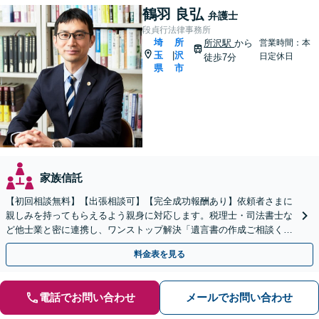
鶴羽 良弘
弁護士
段貞行法律事務所
埼
所
所沢駅
から
営業時間：本
玉
沢
|
日定休日
徒歩7分
県
市
家族信託
【初回相談無料】【出張相談可】【完全成功報酬あり】依頼者さまに
親しみを持ってもらえるよう親身に対応します。税理士・司法書士な
ど他士業と密に連携し、ワンストップ解決「遺言書の作成ご相談くだ
さい／相続での揉め事を未然に防ぐ」【休日・夜間相談可】
料金表を見る
電話でお問い合わせ
メールでお問い合わせ