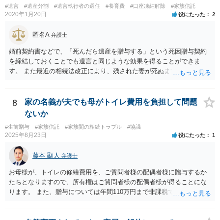
#遺言
#遺産分割
#遺言執行者の選任
#養育費
#口座凍結解除
#家族信託
2020年1月20日
役にたった
2
匿名A
弁護士
婚前契約書などで、「死んだら遺産を贈与する」という死因贈与契約
を締結しておくことでも遺言と同じような効果を得ることができま
す。 また最近の相続法改正により、残された妻が死ぬまで家に住み続
けられる権利として「配偶者居住権」という制度が設けられましたの
で、その制度を活用する方法も考えられます。 もし契約書の作成まで
視野に入れておられる場合は、お近くの弁護士、できれば相続に強い
8
家の名義が夫でも母がトイレ費用を負担して問題
弁護士にご相談なさるとよいでしょう。
ないか
#生前贈与
#家族信託
#家族間の相続トラブル
#協議
2025年8月23日
役にたった
1
藤本 顯人
弁護士
お母様が、トイレの修繕費用を、ご質問者様の配偶者様に贈与するか
たちとなりますので、所有権はご質問者様の配偶者様が得ることにな
ります。 また、贈与については年間110万円まで非課税であり、トイ
レの修繕費であればこの枠内に収まると思います。