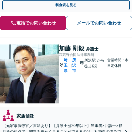
話相談可】
料金表を見る
電話でお問い合わせ
メールでお問い合わせ
加藤 剛毅
弁護士
武蔵野合同法律事務所
埼
所
所沢駅
から
営業時間：本
玉
沢
|
日定休日
徒歩6分
県
市
家族信託
【元家事調停官／書籍あり】【弁護士歴20年以上】当事者×弁護士×裁
判所の視点で、問題を細かく見ることができるのは、私独自の強みで