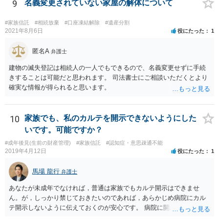
9
名義変更されていない家屋の解体について
#家族信託
#相続放棄
#口座凍結解除
#遺産分割
2021年8月6日
役にたった
1
匿名A
弁護士
建物の滅失登記は相続人の一人でもできるので、名義変更せずに手続
きすることは可能だと思われます。 司法書士にご相談いただくとより
確実な情報が得られると思います。
10
家族でも、私のカルテを開示できないようにした
いです。可能ですか？
#成年後見(生前の財産管理)
#家族信託
#認知症・意思疎通不能
2019年4月12日
役にたった
1
馬場 龍行
弁護士
あなたが未成年でなければ，普通は家族でもカルテ開示はできませ
ん。が，しっかり禁じておきたいのであれば，あらかじめ病院にカル
テ開示しないように伝えておくのが安心です。 病院に開示しないよう
に伝える書面を作ることはできますが，それがなくても開示はされる