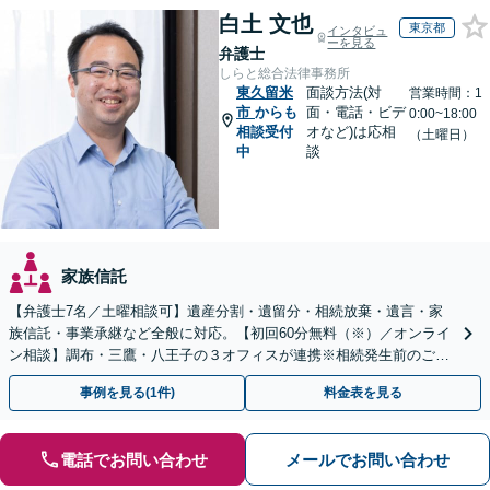
白土 文也
東京都
インタビュ
ーを見る
弁護士
しらと総合法律事務所
東久留米
面談方法(対
営業時間：1
市
からも
面・電話・ビデ
0:00~18:00
相談受付
オなど)は応相
（土曜日）
中
談
家族信託
【弁護士7名／土曜相談可】遺産分割・遺留分・相続放棄・遺言・家
族信託・事業承継など全般に対応。【初回60分無料（※）／オンライ
ン相談】調布・三鷹・八王子の３オフィスが連携※相続発生前のご相
談など有料相談になるものもございます。
事例を見る(1件)
料金表を見る
電話でお問い合わせ
メールでお問い合わせ