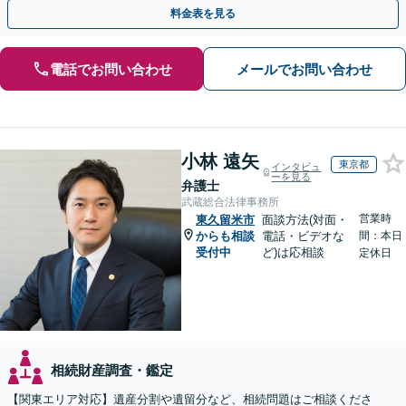
可】遺言書作成や財産の整理など生前対策もサポート
料金表を見る
電話でお問い合わせ
メールでお問い合わせ
小林 遠矢
東京都
インタビュ
ーを見る
弁護士
武蔵総合法律事務所
営業時
東久留米市
面談方法(対面・
からも相談
電話・ビデオな
間：本日
受付中
ど)は応相談
定休日
相続財産調査・鑑定
【関東エリア対応】遺産分割や遺留分など、相続問題はご相談くださ