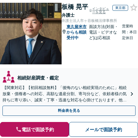
板橋 晃平
東京都
インタビュ
ーを見る
弁護士
弁護士法人市ヶ谷板橋法律事務所
営業時
東久留米市
面談方法(対面・
からも相談
電話・ビデオな
間：本日
受付中
ど)は応相談
定休日
相続財産調査・鑑定
【関東対応】【初回相談無料】「後悔のない相続実現のために」相続
放棄・債権者への対応、高額な遺産分割、寄与分など、依頼者様の気
持ちに寄り添い、誠実・丁寧・迅速な対応を心掛けております。他士
業とも連携し円滑な相続を目指します【夜間相談可】
料金表を見る
電話で面談予約
メールで面談予約