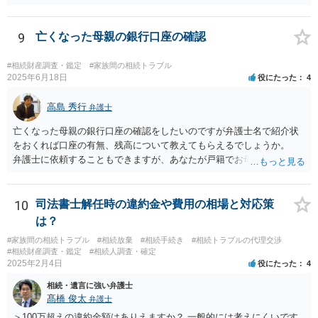
9
亡くなった母親の銀行口座の確認
#相続財産調査・鑑定
#家族間の相続トラブル
2025年6月18日
役にたった
4
高島 秀行
弁護士
亡くなった母親の銀行口座の確認をしたいのですが弁護士名で紹介状
をおくれば口座の有無、残高について教えてもらえるでしょうか。
弁護士に依頼することもできますが、あなたが戸籍でお母さんの相続
人であり、相続人本人であることなどを証明すれば、口座の有無や残
高は教えてくれると思います。 自分ではよくわからないということ
であれば、弁護士に相談し依頼されたら良いと思います。
10
司法書士解任時の違約金や費用の相場と対応策
は？
#家族間の相続トラブル
#相続放棄
#相続手続き
#相続トラブルの代理交渉
#相続財産調査・鑑定
#相続人調査・確定
2025年2月4日
役にたった
4
相続・遺言に強い弁護士
髙橋 俊太
弁護士
＞100万超えの違約金額はありえますか？ 一般的には考えにくいです