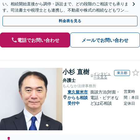
い。相続開始直後から調停・訴訟まで、どの段階のご相談でも承りま
す。司法書士や税理士とも連携し、不動産や株式の相続などもワンス
トップで対応可能。遺言書作成や事業承継のご相談にも対応
料金表を見る
電話でお問い合わせ
メールでお問い合わせ
小杉 直樹
東京都
インタビュ
ーを見る
弁護士
もんなか法律事務所
営業時
東久留米市
面談方法(対面・
からも相談
電話・ビデオな
間：本日
受付中
ど)は応相談
定休日