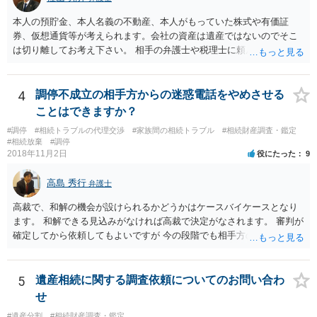
本人の預貯金、本人名義の不動産、本人がもっていた株式や有価証
券、仮想通貨等が考えられます。会社の資産は遺産ではないのでそこ
は切り離してお考え下さい。 相手の弁護士や税理士に頼んでも守秘義
務を理由に断られる可能性が高いです。 資料は調停を起こしてから任
意に開示を求め、応じなければ「調査嘱託」という手続きを使って銀
行等に照会をかけることになるでしょう。 不動産は、相続登記が済ん
4
調停不成立の相手方からの迷惑電話をやめさせる
でいなければ市役所ないし区役所に、お子様と義父様のつながりがわ
ことはできますか？
かる戸籍一式を揃えてもちこみ、「名寄せ」という手続きをすると、
#調停
#相続トラブルの代理交渉
#家族間の相続トラブル
#相続財産調査・鑑定
分かると思います。遺産分割協議書の偽造等により既に相続登記され
#相続放棄
#調停
てしまっている場合は、住所などに当たりをつけて登記名義を調べて
2018年11月2日
役にたった
9
探すことになるでしょう。 代理人弁護士を立てられるのはおすすめで
すが、現代では、各々が自由に価格設定をしていますので、特に相場
高島 秀行
弁護士
はお示しできません。ただし、かつて日本弁護士連合会が設けていた
報酬基準を踏まえて価格設定している弁護士は一定数いると思います
高裁で、和解の機会が設けられるかどうかはケースバイケースとなり
ので、それが一応の目安となるでしょう。
ます。 和解できる見込みがなければ高裁で決定がなされます。 審判が
確定してから依頼してもよいですが 今の段階でも相手方の連絡が迷惑
であれば 弁護士に依頼してもよいと思います。
5
遺産相続に関する調査依頼についてのお問い合わ
せ
#遺産分割
#相続財産調査・鑑定