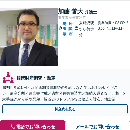
加藤 善大
弁護士
東所沢法律事務所
東所沢駅
営業時間：08:00~2
埼
所
3:00（土日祝日）
玉
沢
から徒歩1
|
県
市
分
相続財産調査・鑑定
🟢初回相談0円・時間無制限🟢相続の相談はなんでもお問合せくださ
い！遺産分割／遺言書作成／遺留分侵害額請求／相続人調査など。相
続手続きから親や兄弟、親戚とのトラブルなど幅広く対応。他士業と
も連携可能です【出張相談可】【東所沢駅30秒】
料金表を見る
電話でお問い合わせ
メールでお問い合わせ