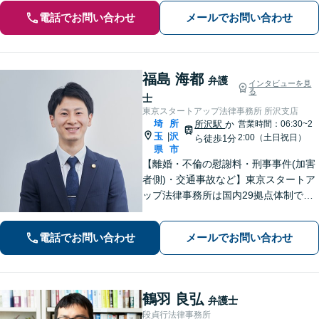
電話でお問い合わせ
メールでお問い合わせ
福島 海都
弁護
インタビューを見
る
士
東京スタートアップ法律事務所 所沢支店
埼
所
所沢駅
か
営業時間：06:30~2
玉
沢
|
2:00（土日祝日）
ら徒歩1分
県
市
【離婚・不倫の慰謝料・刑事事件(加害
者側)・交通事故など】東京スタートア
ップ法律事務所は国内29拠点体制で全
国対応！【ご自宅からの電話相談にも
対応(法律相談は完全予約制)】各分野で
電話でお問い合わせ
メールでお問い合わせ
専門性の高い弁護士が寄り添い解決を
サポートします。
鶴羽 良弘
弁護士
段貞行法律事務所