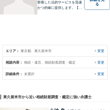
密着した法的サービスを迅速
る
かつ的確に提供します。【当
日／夜間／休日対応可能】法
律トラブルでお悩みの方は、
お気軽にご相談ください。ご
納得のいく解決を目指して、
全力を尽くします。【法テラ
ス利用可能】
エリア
東京都、東久留米市
変更
相談内容
相続・遺言、相続財産調査・鑑定
変更
詳細条件
未選択
変更
東久留米市から近い相続財産調査・鑑定に強い弁護士