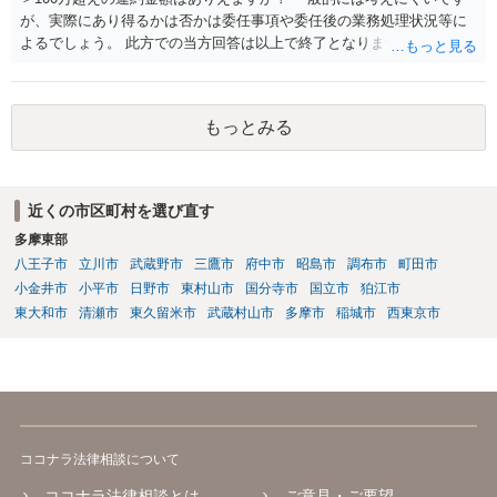
が、実際にあり得るかは否かは委任事項や委任後の業務処理状況等に
よるでしょう。 此方での当方回答は以上で終了となりますが、参考に
なりましたら幸いです。
もっとみる
近くの市区町村を選び直す
多摩東部
八王子市
立川市
武蔵野市
三鷹市
府中市
昭島市
調布市
町田市
小金井市
小平市
日野市
東村山市
国分寺市
国立市
狛江市
東大和市
清瀬市
東久留米市
武蔵村山市
多摩市
稲城市
西東京市
ココナラ法律相談について
ココナラ法律相談とは
ご意見・ご要望