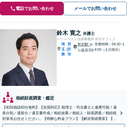
電話でお問い合わせ
メールでお問い合わせ
鈴木 寛之
弁護士
ベリーベスト法律事務所 所沢オフィス
埼
所
所沢駅
か
営業時間：09:30~1
玉
沢
|
8:00（土日祝日）
ら徒歩3分
県
市
相続財産調査・鑑定
【初回相談60分無料】【全国対応】税理士・司法書士と連携可能！遺
産分割／遺留分／遺言書作成／相続放棄／相続人・財産調査／相続税
対策等お任せください。【明瞭な料金プラン】【解決実績豊富】【電
話相談可】