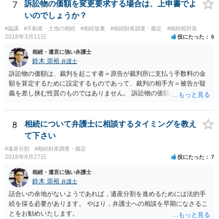
することはありませんので、数年後に借金が発見される可能性はほぼ
7
訴訟物の価額を変更要求する場合は、上申書でよ
ありません。 なお、私が扱った相続放棄を検討していた案件で、期間
いのでしょうか？
伸長して調査したところ、サラ金に対する過払金など相当な財産が見
#協議
#不動産・土地の相続
#相続放棄
#相続財産調査・鑑定
#相続税対策
つかったため相続したという事例がありました。
2018年3月11日
役にたった
6
相続・遺言に強い弁護士
鈴木 崇裕
弁護士
訴訟物の価額は、裁判を起こす者＝原告が裁判所に支払う手数料の金
額を算定するために設定するものであって、裁判の相手方＝被告が疑
義を差し挟む性質のものではありません。 訴訟物の価額自体が裁判の
目的（審理の対象）となることもありませんので、上申書や証拠を出
したとしても、変更されることはありません。
8
相続について弁護士に相談するタイミングを教え
て下さい
#遺産分割
#相続財産調査・鑑定
2018年9月27日
役にたった
7
相続・遺言に強い弁護士
鈴木 崇裕
弁護士
話合いの余地がないようであれば，遺産分割を進めるためには法的手
続を採る必要があります。 やはり，弁護士への相談を早期になさるこ
とをお勧めいたします。