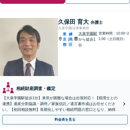
久保田 育大
弁護士
大泉学園法律事務所
大泉学園駅
営業時間：10:00~2
東
練
1:00（土日祝日）
京
馬
から徒歩1
|
都
区
分
相続財産調査・鑑定
【大泉学園駅徒歩1分】来所が困難な場合は出張対応！【税理士との
連携】遺産分割協議・調停／家族信託／遺言書作成はお任せくださ
い。【初回相談無料】長期化しやすい相続問題の窓口となり、納得で
きる解決策をご提案します。【休日・夜間対応可】
料金表を見る