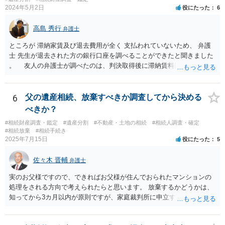
2024年5月2日
役にたった
6
高島 秀行
弁護士
ところが 滞納家賃及び退去費用が全く 支払われていないため、 弁護
士 先生が退去された方の銀行口座を調べることができたと聞きました
。 友人の弁護士が調べたのは、判決取得後に滞納賃料回収のため
に、預金の有無及び残高の開示を求めたもので 判決を取るために、
預金の入出金履歴を調べたわけではありません。 残念ながら、事案
や目的も異なりますし、開示の内容も異なります。
6
父の遺産相続、放棄すべきか調査してから決める
べきか？
#相続財産調査・鑑定
#遺産分割
#不動産・土地の相続
#相続人調査・確定
#相続放棄
#相続手続き
2025年7月15日
役にたった
5
佐々木 晋輔
弁護士
実のお父様ですので、できればお父様が住んでおられたマンションの
処理をされる方向で考えられたらと思います。 放棄するかどうかは、
知ってから3カ月以内が原則ですが、家庭裁判所に申立すれば3カ月の
期間を伸長することができます。 その間に、財産の状況を調査して、
放棄するかどうか決めることができます。 銀行やサラ金が数年も放置