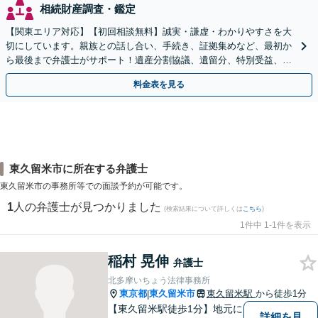
相続財産調査・鑑定
【関東エリア対応】【初回相談無料】誠実・謙虚・わかりやすさを大
切にしています。親族との話し合い、手続き、証拠集めなど、最初か
ら最後まで弁護士がサポート！遺産分割協議、遺留分、特別受益、使
い込み、相続放棄など、お任せ【弁護士歴15年以上】
料金表を見る
東久留米市に所在する弁護士
東久留米市の事務所等での面談予約が可能です。
1
人の弁護士が見つかりました
(検索結果について詳しくは
こちら
)
1件中 1-1件を表示
稲村 晃伸
弁護士
北多摩いちょう法律事務所
東京都
東久留米市
東久留米駅
から徒歩1分
|
【東久留米駅徒歩1分】地元に
詳細を見