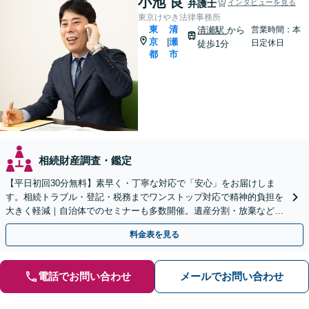
小池 良
弁護士
インタビューを見る
東京けやき法律事務所
東
清
清瀬駅
から
営業時間：本
京
瀬
|
日定休日
徒歩1分
都
市
相続財産調査・鑑定
【平日初回30分無料】素早く・丁寧な対応で「安心」をお届けしま
す。相続トラブル・登記・税務までワンストップ対応で精神的負担を
大きく軽減｜自治体でのセミナーも多数開催。遺産分割・放棄などま
ずはお気軽にご相談ください【通知税理士】
料金表を見る
電話でお問い合わせ
メールでお問い合わせ