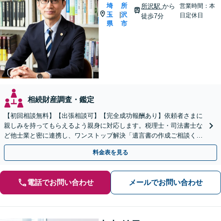
埼
所
所沢駅
から
営業時間：本
玉
沢
|
日定休日
徒歩7分
県
市
相続財産調査・鑑定
【初回相談無料】【出張相談可】【完全成功報酬あり】依頼者さまに
親しみを持ってもらえるよう親身に対応します。税理士・司法書士な
ど他士業と密に連携し、ワンストップ解決「遺言書の作成ご相談くだ
さい／相続での揉め事を未然に防ぐ」【休日・夜間相談可】
料金表を見る
電話でお問い合わせ
メールでお問い合わせ