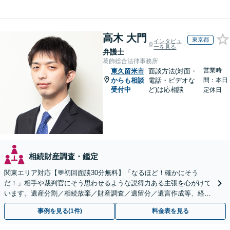
高木 大門
東京都
インタビュ
ーを見る
弁護士
葛飾総合法律事務所
営業時
東久留米市
面談方法(対面・
からも相談
電話・ビデオな
間：本日
受付中
ど)は応相談
定休日
相続財産調査・鑑定
関東エリア対応【💬初回面談30分無料】「なるほど！確かにそう
だ！」相手や裁判官にそう思わせるような説得力ある主張を心がけて
います。遺産分割／相続放棄／財産調査／遺留分／遺言作成等、経験
豊富な事務所。複雑な手続を代行【年間相談100件以上】
事例を見る(1件)
料金表を見る