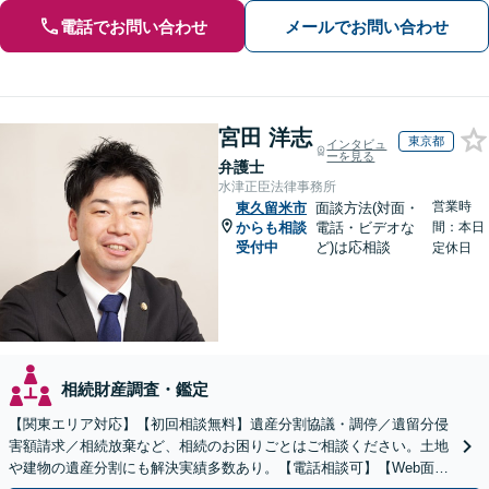
電話でお問い合わせ
メールでお問い合わせ
宮田 洋志
東京都
インタビュ
ーを見る
弁護士
水津正臣法律事務所
営業時
東久留米市
面談方法(対面・
からも相談
電話・ビデオな
間：本日
受付中
ど)は応相談
定休日
相続財産調査・鑑定
【関東エリア対応】【初回相談無料】遺産分割協議・調停／遺留分侵
害額請求／相続放棄など、相続のお困りごとはご相談ください。土地
や建物の遺産分割にも解決実績多数あり。【電話相談可】【Web面談