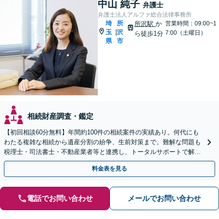
中山 純子
弁護士
弁護士法人アルファ総合法律事務所
埼
所
所沢駅
か
営業時間：09:00~1
玉
沢
|
7:00（土曜日）
ら徒歩1分
県
市
相続財産調査・鑑定
【初回相談60分無料】年間約100件の相続案件の実績あり。何代にも
わたる複雑な相続から遺産分割の紛争、生前対策まで。難解な問題も
税理士・司法書士・不動産業者等と連携し、トータルサポートで解決
へ。まずはお気軽にご相談ください【所沢駅徒歩1分】
料金表を見る
電話でお問い合わせ
メールでお問い合わせ