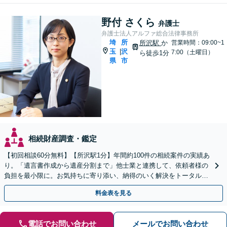
野付 さくら
弁護士
弁護士法人アルファ総合法律事務所
埼
所
所沢駅
か
営業時間：09:00~1
玉
沢
|
7:00（土曜日）
ら徒歩1分
県
市
相続財産調査・鑑定
【初回相談60分無料】【所沢駅1分】年間約100件の相続案件の実績あ
り。「遺言書作成から遺産分割まで」他士業と連携して、依頼者様の
負担を最小限に。お気持ちに寄り添い、納得のいく解決をトータル・
サポート【当日・夜間（18時まで）の相談可】
料金表を見る
電話でお問い合わせ
メールでお問い合わせ