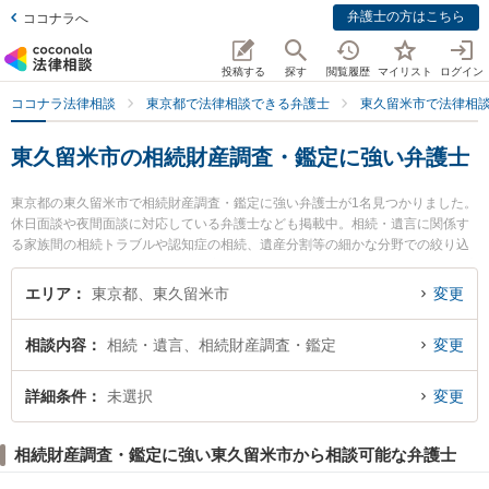
弁護士の方はこちら
ココナラへ
投稿する
探す
閲覧履歴
マイリスト
ログイン
ココナラ法律相談
東京都で法律相談できる弁護士
東久留米市で法律相
東久留米市の相続財産調査・鑑定に強い弁護士
東京都の東久留米市で相続財産調査・鑑定に強い弁護士が1名見つかりました。
休日面談や夜間面談に対応している弁護士なども掲載中。相続・遺言に関係す
る家族間の相続トラブルや認知症の相続、遺産分割等の細かな分野での絞り込
み検索もでき便利です。特に北多摩いちょう法律事務所の稲村 晃伸弁護士のプ
ロフィール情報や弁護士費用、強みなどが注目されています。『東久留米市で
エリア
東京都、東久留米市
変更
土日や夜間に発生した相続財産調査・鑑定のトラブルを今すぐに弁護士に相談
したい』『相続財産調査・鑑定のトラブル解決の実績豊富な近くの弁護士を検
相談内容
相続・遺言、相続財産調査・鑑定
変更
索したい』『初回相談無料で相続財産調査・鑑定を法律相談できる東久留米市
内の弁護士に相談予約したい』などでお困りの相談者さんにおすすめです。
詳細条件
未選択
変更
相続財産調査・鑑定に強い東久留米市から相談可能な弁護士