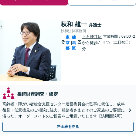
秋和 雄一
弁護士
秋和法律事務所
上石神井駅
営業時間：09:00~2
東
練
3:59（土日祝日）
京
馬
から徒歩7
|
都
区
分
相続財産調査・鑑定
高齢者・障がい者総合支援センター運営委員会の監事に就任し、成年
後見・任意後見のご相談に注力。相談者さまとそのご家族のご要望に
沿った、オーダーメイドのご提案をご用意いたします【訪問面談可】
料金表を見る