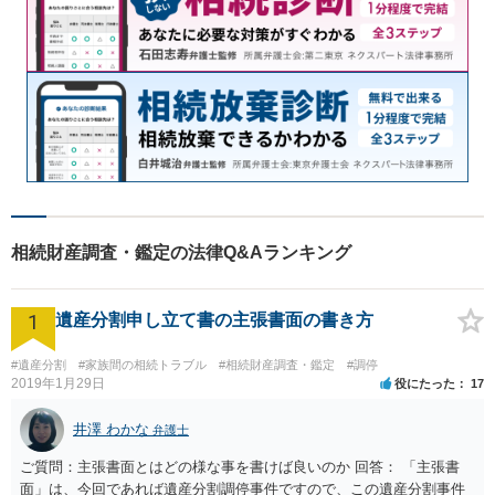
相続財産調査・鑑定の法律Q&Aランキング
1
遺産分割申し立て書の主張書面の書き方
#遺産分割
#家族間の相続トラブル
#相続財産調査・鑑定
#調停
2019年1月29日
役にたった
17
井澤 わかな
弁護士
ご質問：主張書面とはどの様な事を書けば良いのか 回答： 「主張書
面」は、今回であれば遺産分割調停事件ですので、この遺産分割事件