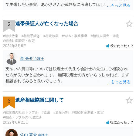
で主張したい事実、あかささんが裁判所に考慮してほしいと思う、亡
くなった方・あかささん・お姉さん間の事情などを記入することにな
ります。 もし、主張したい事実や考慮してほしい事情に関連して
資料を持っているようであれば、主張書面とは別で提出できます。も
2
連帯保証人が亡くなった場合
し、お姉さんに見られたくないような資料がある場合、「非開示の希
望に関する申出書」と共に提出することも考えられます。 ご質問：書
#相続放棄
#相続手続き
#相続放棄
#M&A・事業承継
#相続人調査・確定
いた方が良い事と書かない方が良い事 回答： お姉さんが申立書の「申
#相続財産調査・鑑定
2024年3月6日
役にたった
7
立ての趣旨」のところに書いている遺産の分け方に対して意見があれ
ば、まずそれを書くとよいです。 次に「申立ての理由」のところに、
泉 亮介
なぜ調停を申し立てたのか(例えば、あかささんと話合いが出来ない／
弁護士
決裂した、など)や亡くなった方・あかささん・お姉さん間の事情やい
支払いの費目等については税理士の先生や会計士の先生にご相談され
きさつなどが書かれていると思うので、あかささんから見てそれは違
た方が良いかと思われます。 顧問税理士の方がいらっしゃれば、まず
うと感じるところは、どのように違うのか、など書くとよいです。 そ
相談されてみると良いでしょう。
の他、お姉さんの申立書には書かれていないけど、どのように遺産を
分けるかを決めるについてあかささんが重要だと考える事情があれば
(例えば、○○のときにお姉さんは亡くなった方からお金を援助してもら
3
遺産相続協議に関して
った等)、それも書くとよいです。 書かない方が良いと思うことは、遺
産分割に関係ない(と思われる)いきさつを沢山盛り込むことだと考えま
#家族間の相続トラブル
#協議
#遺産分割
#相続財産調査・鑑定
す(あくまで遺産分割に関係することに留める方が、裁判所や調停委員
#相続トラブルの代理交渉
の方に事情を理解してもらいやすいと思います)。
2022年6月21日
役にたった
7
佐山 亮介
弁護士