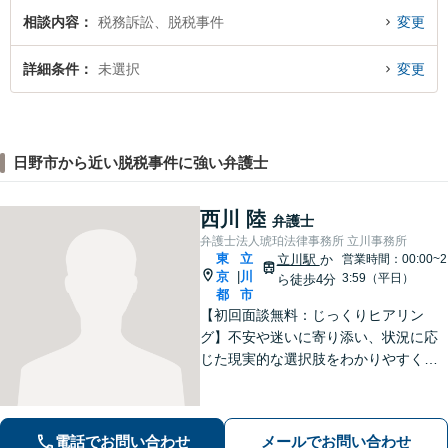
相談内容
税務訴訟、脱税事件
変更
詳細条件
未選択
変更
日野市から近い脱税事件に強い弁護士
西川 陸
弁護士
弁護士法人琥珀法律事務所 立川事務所
東
立
立川駅
か
営業時間：00:00~2
京
川
|
3:59（平日）
ら徒歩4分
都
市
【初回面談無料：じっくりヒアリン
グ】不安や迷いに寄り添い、状況に応
じた現実的な選択肢をわかりやすくご
提案します。納得して前に進めるよ
う、誠実にサポートいたします【全国
対応】【電話・オンライン面談可】
電話でお問い合わせ
メールでお問い合わせ