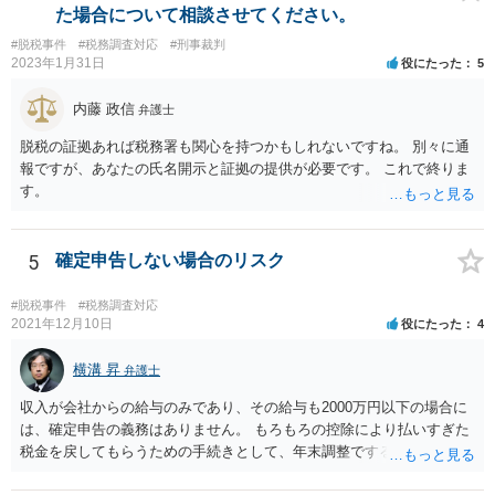
た場合について相談させてください。
#脱税事件
#税務調査対応
#刑事裁判
2023年1月31日
役にたった
5
内藤 政信
弁護士
脱税の証拠あれば税務署も関心を持つかもしれないですね。 別々に通
報ですが、あなたの氏名開示と証拠の提供が必要です。 これで終りま
す。
5
確定申告しない場合のリスク
#脱税事件
#税務調査対応
2021年12月10日
役にたった
4
横溝 昇
弁護士
収入が会社からの給与のみであり、その給与も2000万円以下の場合に
は、確定申告の義務はありません。 もろもろの控除により払いすぎた
税金を戻してもらうための手続きとして、年末調整でするのか、確定
申告でするのか、ということになります。 そうではなく、確定申告を