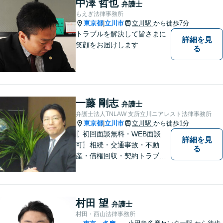
中澤 哲也
弁護士
もえぎ法律事務所
東京都
立川市
立川駅
から徒歩7分
|
トラブルを解決して皆さまに
詳細を見
笑顔をお届けします
る
一藤 剛志
弁護士
弁護士法人TNLAW 支所立川ニアレスト法律事務所
東京都
立川市
立川駅
から徒歩1分
|
〖初回面談無料・WEB面談
詳細を見
可〗相続・交通事故・不動
る
産・債権回収・契約トラブル
に対応。事業と暮らしを守る
ため、早い段階から丁寧にサ
ポートします〖立川駅近く〗
村田 望
弁護士
村田・西山法律事務所