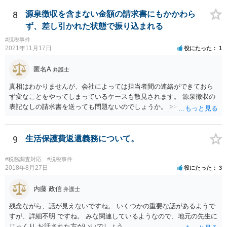
8
源泉徴収を含まない金額の請求書にもかかわら
ず、差し引かれた状態で振り込まれる
#脱税事件
2021年11月17日
役にたった
1
匿名A
弁護士
真相はわかりませんが、会社によっては担当者間の連絡ができておら
ず変なことをやってしまっているケースも散見されます。 源泉徴収の
表記なしの請求書を送っても問題ないのでしょうか。 >>違法というこ
とはありませんので問題はありません。確定申告をされる際に、請求
書の金額や記載と振込額がズレているのでややこしい瞬間は生じるよ
うに思いますが、間違えず記帳できるのであれば同じく問題はありま
9
生活保護費返還義務について。
せん。 相手方との関係性にもよりますが、一度相手方の担当者や上司
にしっかりと確認してみても良いかもしれません。
#税務調査対応
#脱税事件
2018年8月27日
役にたった
3
内藤 政信
弁護士
残念ながら、話が見えないですね。 いくつかの重要な話があるようで
すが、詳細不明 ですね。 みな関連しているようなので、地元の先生に
じっくり お話された方がいいでしょう。