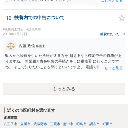
10
扶養内での申告について
#税務調査対応
#脱税事件
2018年1月12日
役にたった
3
内藤 政信
弁護士
収入から経費を引いた所得が３８万を 越えるなら確定申告の義務があ
りますね。 開業届と青色申告の手続きをしに税務署 に行くことです
ね。 そこで知りたいことを聞くといいですよ。 電話で相談にいくこと
を伝えてからいくと いいでしょう。
もっとみる
近くの市区町村を選び直す
多摩東部
八王子市
立川市
武蔵野市
三鷹市
府中市
昭島市
調布市
町田市