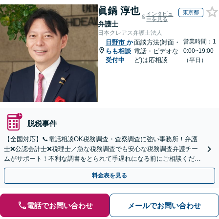
眞鍋 淳也
東京都
インタビュ
ーを見る
弁護士
日本クレアス弁護士法人
営業時間：1
日野市
か
面談方法(対面・
らも相談
電話・ビデオな
0:00~19:00
受付中
ど)は応相談
（平日）
脱税事件
【全国対応】📞電話相談OK税務調査・査察調査に強い事務所！弁護
士❌公認会計士❌税理士／急な税務調査でも安心な税務調査弁護チー
ムがサポート！不利な調書をとられて手遅れになる前にご相談くださ
い。
料金表を見る
電話でお問い合わせ
メールでお問い合わせ