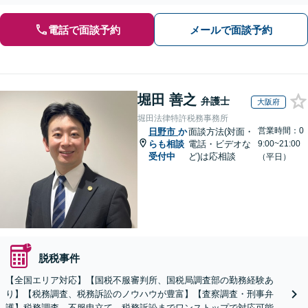
間・休日の対応可能】【オンライン面談可能】
電話で面談予約
メールで面談予約
堀田 善之
弁護士
大阪府
堀田法律特許税務事務所
営業時間：0
日野市
か
面談方法(対面・
らも相談
電話・ビデオな
9:00~21:00
受付中
ど)は応相談
（平日）
脱税事件
【全国エリア対応】【国税不服審判所、国税局調査部の勤務経験あ
り】【税務調査、税務訴訟のノウハウが豊富】【査察調査・刑事弁
護】税務調査、不服申立て、税務訴訟までワンストップで対応可能！