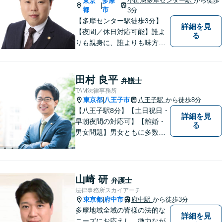
小田急多摩センター駅
から徒歩
東京
多摩
|
都
市
3分
【多摩センター駅徒歩3分】
詳細を見
【夜間／休日対応可能】誰よ
る
りも親身に、誰よりも味方で
ある存在になりたいと思いま
す。企業法務／相続問題／離
婚問題／不動産問題／刑事事
田村 良平
弁護士
件など、幅広く対応可能。迅
TAM法律事務所
速かつ適切な対応を心掛けて
東京都
八王子市
八王子駅
から徒歩8分
|
おります。
【八王子駅8分】【土日祝日・
詳細を見
早朝夜間の対応可】【離婚・
る
男女問題】男女ともに多数実
績アリ。親権、財産分与～養
育費まで幅広く対応【交通事
故】【相続】もお任せくださ
い。
山崎 研
弁護士
法律事務所スカイアーチ
東京都
府中市
府中駅
から徒歩3分
|
多摩地域全域の皆様の法的な
詳細を見
ニーズにお応えし、微力なが