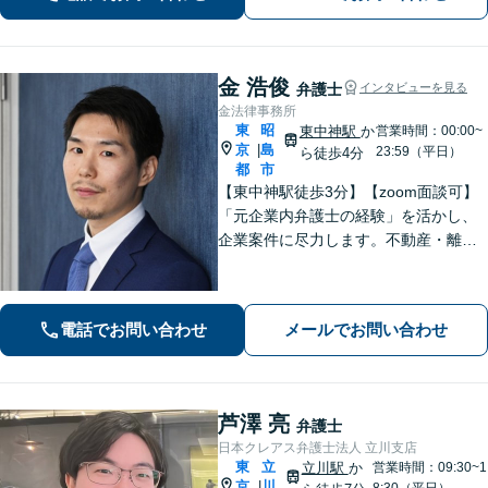
金 浩俊
弁護士
インタビューを見る
金法律事務所
東
昭
東中神駅
か
営業時間：00:00~
京
島
|
23:59（平日）
ら徒歩4分
都
市
【東中神駅徒歩3分】【zoom面談可】
「元企業内弁護士の経験」を活かし、
企業案件に尽力します。不動産・離婚
問題の実績も多数あり！依頼者様が最
大の利益を得られるよう、知見を活か
し問題に真摯に向き合います。【韓国
電話でお問い合わせ
メールでお問い合わせ
語OK】
芦澤 亮
弁護士
日本クレアス弁護士法人 立川支店
東
立
立川駅
か
営業時間：09:30~1
京
川
|
8:30（平日）