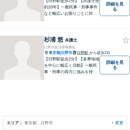
【日野駅徒歩2分】【弁護士歴
詳細を見
約20年】一般民事・刑事事件
る
など幅広いお困りごとに対応
可能。建築紛争や原発事故な
どの複雑な問題にも積極的に
取り組んでおります。一つひ
杉浦 悠
とつの問題に真剣に向き合
弁護士
い、最善の解決を目指しま
日野市民法律事務所
す。
東京都
日野市
日野駅
から徒歩2分
|
【日野駅徒歩2分】【多摩地域
詳細を見
を中心に幅広く活動】一般民
る
事・刑事の両方に強みを持つ
弁護士。依頼者様1人1人に寄
り添って、最適な道へと導き
ます。法律問題は身近なもの
です。まずはお気軽にご相談
ください。【子連れ相談OK】
エリア
東京都、日野市
変更