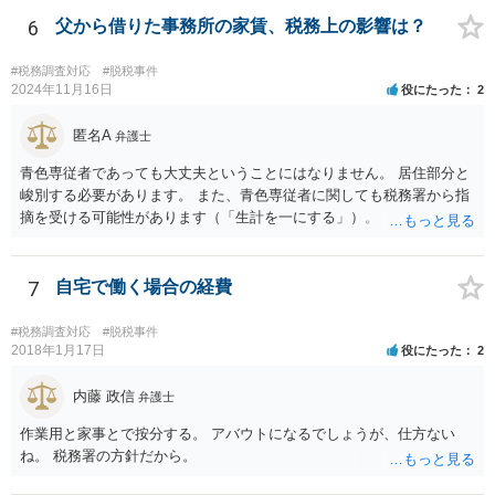
する義務がある場合で確定申告をしなかった場合には、税務署の調査
等があり、本来払うべき税金にプラスして加算税の処分を科される場
6
父から借りた事務所の家賃、税務上の影響は？
合もあります。 高額なものでもない限り単なる無申告だけでは直ちに
逮捕されないとは思います。
#税務調査対応
#脱税事件
2024年11月16日
役にたった
2
匿名A
弁護士
青色専従者であっても大丈夫ということにはなりません。 居住部分と
峻別する必要があります。 また、青色専従者に関しても税務署から指
摘を受ける可能性があります（「生計を一にする」）。
7
自宅で働く場合の経費
#税務調査対応
#脱税事件
2018年1月17日
役にたった
2
内藤 政信
弁護士
作業用と家事とで按分する。 アバウトになるでしょうが、仕方ない
ね。 税務署の方針だから。