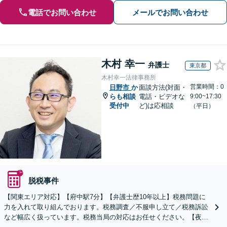
電話でお問い合わせ
メールでお問い合わせ
木村 幸一
弁護士
東京都
木村幸一法律事務所
営業時間：0
日野市
か
面談方法(対面・
らも相談
電話・ビデオな
9:00~17:30
受付中
ど)は応相談
（平日）
脱税事件
【関東エリア対応】【府中駅7分】【弁護士歴10年以上】税務問題に
力を入れて取り組んでおります。税務調査／不服申し立て／税務訴訟
など幅広く扱っています。税務当局の対応はお任せください。【夜