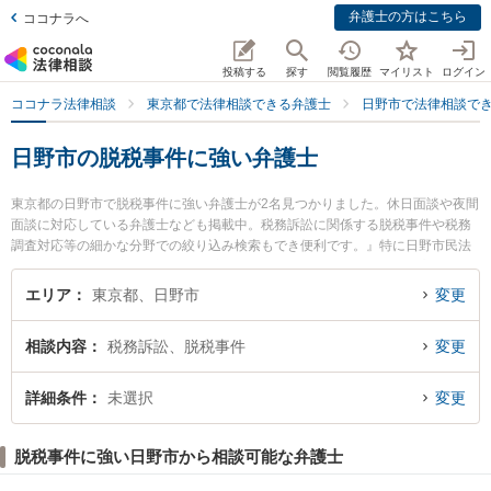
弁護士の方はこちら
ココナラへ
投稿する
探す
閲覧履歴
マイリスト
ログイン
ココナラ法律相談
東京都で法律相談できる弁護士
日野市で法律相談で
日野市の脱税事件に強い弁護士
東京都の日野市で脱税事件に強い弁護士が2名見つかりました。休日面談や夜間
面談に対応している弁護士なども掲載中。税務訴訟に関係する脱税事件や税務
調査対応等の細かな分野での絞り込み検索もでき便利です。』特に日野市民法
律事務所の山下 太郎弁護士や日野市民法律事務所の杉浦 悠弁護士のプロフィー
ル情報や弁護士費用、強みなどが注目されています。『日野市で土日や夜間に
エリア
東京都、日野市
変更
発生した脱税事件のトラブルを今すぐに弁護士に相談したい』『脱税事件のト
ラブル解決の実績豊富な近くの弁護士を検索したい』『初回相談無料で脱税事
相談内容
税務訴訟、脱税事件
変更
件を法律相談できる日野市内の弁護士に相談予約したい』などでお困りの相談
者さんにおすすめです。
詳細条件
未選択
変更
脱税事件に強い日野市から相談可能な弁護士