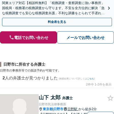
関東エリア対応【相談料無料】「税務調査・査察調査に強い事務所」
国税局・税務署の税務調査から守ります。不安を全方位的に解決「急
な税務調査でも安心な税務調査弁護」不利な調書をとられて手遅れに
なる前にご相談を
料金表を見る
電話でお問い合わせ
メールでお問い合わせ
日野市に所在する弁護士
日野市の事務所等での面談予約が可能です。
2
人の弁護士が見つかりました
(検索結果について詳しくは
こちら
)
2件中 1-2件を表示
山下 太郎
弁護士
日野市民法律事務所
東京都
日野市
日野駅
から徒歩2分
|