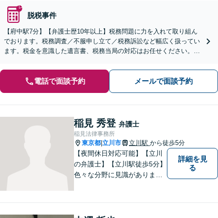
脱税事件
【府中駅7分】【弁護士歴10年以上】税務問題に力を入れて取り組ん
でおります。税務調査／不服申し立て／税務訴訟など幅広く扱ってい
ます。税金を意識した遺言書、税務当局の対応はお任せください。
【夜間・休日の対応可能】【オンライン面談可能】
電話で面談予約
メールで面談予約
稲見 秀登
弁護士
稲見法律事務所
東京都
立川市
立川駅
から徒歩5分
|
【夜間休日対応可能】【立川
詳細を見
の弁護士】【立川駅徒歩5分】
る
色々な分野に見識がありま
す。少しでもお悩みを抱えて
いる方は是非一度ご相談くだ
さい。