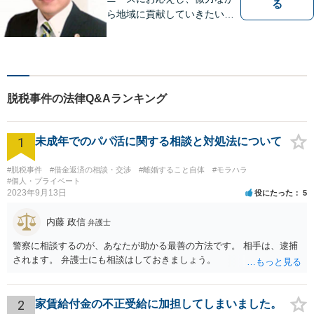
る
ら地域に貢献していきたいと
考えています。
脱税事件の法律Q&Aランキング
1
未成年でのパパ活に関する相談と対処法について
#脱税事件
#借金返済の相談・交渉
#離婚すること自体
#モラハラ
#個人・プライベート
2023年9月13日
役にたった
5
内藤 政信
弁護士
警察に相談するのが、あなたが助かる最善の方法です。 相手は、逮捕
されます。 弁護士にも相談はしておきましょう。
2
家賃給付金の不正受給に加担してしまいました。