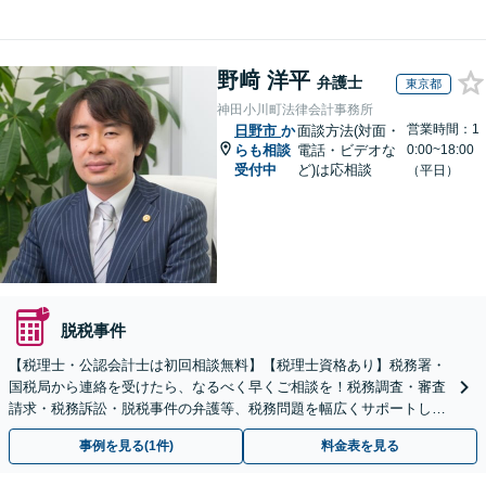
野﨑 洋平
弁護士
東京都
神田小川町法律会計事務所
営業時間：1
日野市
か
面談方法(対面・
らも相談
電話・ビデオな
0:00~18:00
受付中
ど)は応相談
（平日）
脱税事件
【税理士・公認会計士は初回相談無料】【税理士資格あり】税務署・
国税局から連絡を受けたら、なるべく早くご相談を！税務調査・審査
請求・税務訴訟・脱税事件の弁護等、税務問題を幅広くサポートしま
す【電話受付：平日10時～21時】【税務調査に注力】
事例を見る(1件)
料金表を見る