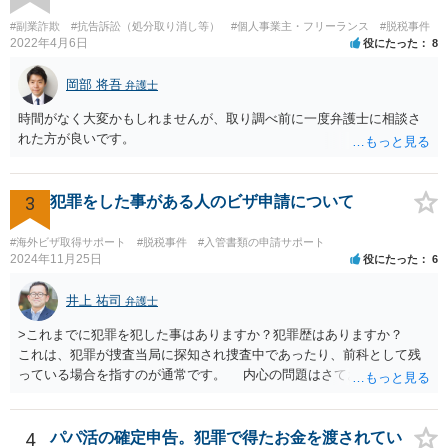
#副業詐欺
#抗告訴訟（処分取り消し等）
#個人事業主・フリーランス
#脱税事件
2022年4月6日
役にたった
8
岡部 将吾
弁護士
時間がなく大変かもしれませんが、取り調べ前に一度弁護士に相談さ
れた方が良いです。
3
犯罪をした事がある人のビザ申請について
#海外ビザ取得サポート
#脱税事件
#入管書類の申請サポート
2024年11月25日
役にたった
6
井上 祐司
弁護士
>これまでに犯罪を犯した事はありますか？犯罪歴はありますか？
これは、犯罪が捜査当局に探知され捜査中であったり、前科として残
っている場合を指すのが通常です。 内心の問題はさておき、ご質問
の状況であれば「いいえ」と回答するのがセオリーかと思います。
4
パパ活の確定申告。犯罪で得たお金を渡されてい