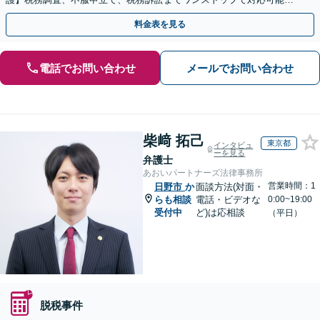
事業承継にも対応【休日・夜間相談可】
料金表を見る
電話でお問い合わせ
メールでお問い合わせ
柴﨑 拓己
東京都
インタビュ
ーを見る
弁護士
あおいパートナーズ法律事務所
営業時間：1
日野市
か
面談方法(対面・
らも相談
電話・ビデオな
0:00~19:00
受付中
ど)は応相談
（平日）
脱税事件