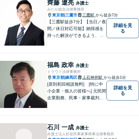
齊藤 遼亮
弁護士
みたか総合法律事務所
東京都
三鷹市
三鷹駅
から徒歩7分
|
【三鷹駅徒歩7分】【当日／夜
詳細を見
間／休日対応可能】納得感を
る
持った解決ができるよう、問
題解決というゴールだけでな
く過程も重要視してまいりま
す。一つひとつの案件に最大
限の努力を尽くしていきま
福島 政幸
弁護士
す。【司法書士資格あり】
トラウト法律事務所
【宅建士資格あり】【法テラ
東京都
練馬区
上石神井駅
から徒歩1分
|
ス利用可能】
[原則初回相談無料] [特に中
詳細を見
小企業・個人の皆様へ] 元民間
る
企業勤務、民事・家事裁判官
出身弁護士が全国どこにお住
まいの市民の皆さんでも気軽
に利用いただける法律事務所
として、オールラウンドに対
石川 一成
弁護士
応します。
弁護士法人杉並民事家事商事法律事務所