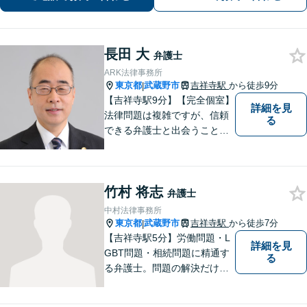
談可】
長田 大
弁護士
ARK法律事務所
東京都
武蔵野市
吉祥寺駅
から徒歩9分
|
【吉祥寺駅9分】【完全個室】
詳細を見
法律問題は複雑ですが、信頼
る
できる弁護士と出会うことで
解決への道が開けます。 関係
があるか分からないことで
も、ためらわずにご相談くだ
竹村 将志
さい。一緒に最善の解決策を
弁護士
見つけましょう。【迅速な対
中村法律事務所
応】
東京都
武蔵野市
吉祥寺駅
から徒歩7分
|
【吉祥寺駅5分】労働問題・L
詳細を見
GBT問題・相続問題に精通す
る
る弁護士。問題の解決だけで
なく、トラブルを防ぐ予防法
務にも力を入れています。問