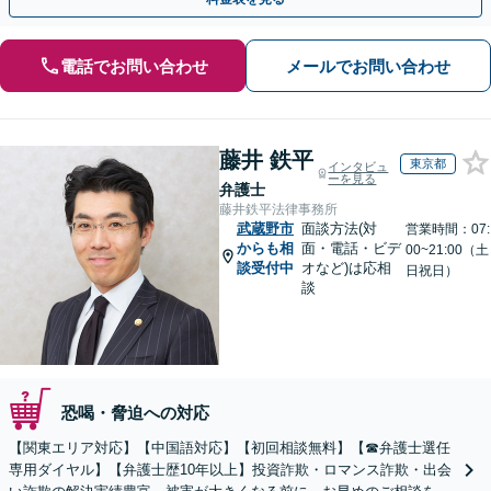
電話でお問い合わせ
メールでお問い合わせ
藤井 鉄平
東京都
インタビュ
ーを見る
弁護士
藤井鉄平法律事務所
武蔵野市
面談方法(対
営業時間：07:
からも相
面・電話・ビデ
00~21:00（土
談受付中
オなど)は応相
日祝日）
談
恐喝・脅迫への対応
【関東エリア対応】【中国語対応】【初回相談無料】【☎︎弁護士選任
専用ダイヤル】【弁護士歴10年以上】投資詐欺・ロマンス詐欺・出会