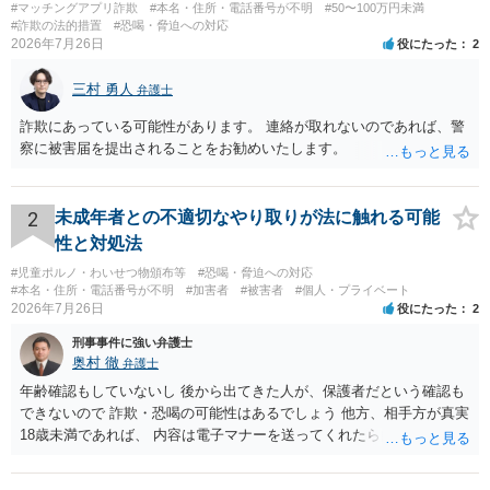
#マッチングアプリ詐欺
#本名・住所・電話番号が不明
#50〜100万円未満
#詐欺の法的措置
#恐喝・脅迫への対応
2026年7月26日
役にたった
2
三村 勇人
弁護士
詐欺にあっている可能性があります。 連絡が取れないのであれば、警
察に被害届を提出されることをお勧めいたします。
2
未成年者との不適切なやり取りが法に触れる可能
性と対処法
#児童ポルノ・わいせつ物頒布等
#恐喝・脅迫への対応
#本名・住所・電話番号が不明
#加害者
#被害者
#個人・プライベート
2026年7月26日
役にたった
2
刑事事件に強い弁護士
奥村 徹
弁護士
年齢確認もしていないし 後から出てきた人が、保護者だという確認も
できないので 詐欺・恐喝の可能性はあるでしょう 他方、相手方が真実
18歳未満であれば、 内容は電子マナーを送ってくれたら自慰行為など
の動画を要望通りに撮って送るよと言ったやりとりでした。 自分は動
画の尺は10分ほど、服を着たままで胸を触って欲しい、などの要望を