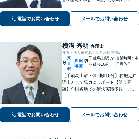
京の皆様からのご相談もお任せくださ
い！弁護士2名でチームを組んで対応。
親しみやすく・わかりやすくをモット
電話でお問い合わせ
メールでお問い合わせ
ーとしたリーガルサービスを地元で！
【石神井公園駅5分】
横溝 秀明
弁護士
弁護士法人東京あすなろ法律事務所
東
千歳烏山駅
か
営業時間：本
世田
京
|
日定休日
ら徒歩10分
谷区
都
【千歳烏山駅・仙川駅15分】お抱え弁
護士として親身にサポート【借金問
題】全国各地での解決実績多数！ご相
談は何度でも無料で、迅速かつ的確な
対応で満足度の高い解決を目指します
【相続・遺言】協議・調停・裁判に幅
電話でお問い合わせ
メールでお問い合わせ
広く対応【分割払い対応】【電話相談
OK】