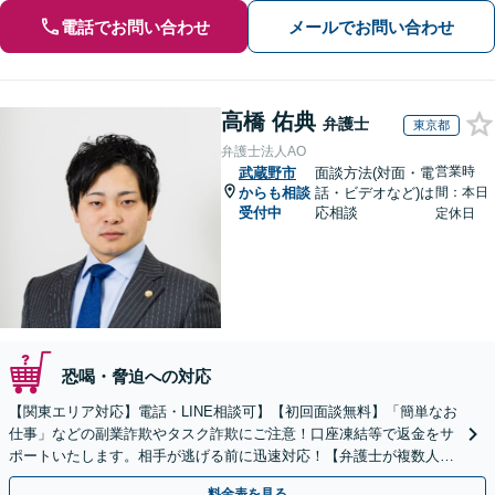
電話でお問い合わせ
メールでお問い合わせ
高橋 佑典
弁護士
東京都
弁護士法人AO
営業時
武蔵野市
面談方法(対面・電
からも相談
話・ビデオなど)は
間：本日
受付中
応相談
定休日
恐喝・脅迫への対応
【関東エリア対応】電話・LINE相談可】【初回面談無料】「簡単なお
仕事」などの副業詐欺やタスク詐欺にご注意！口座凍結等で返金をサ
ポートいたします。相手が逃げる前に迅速対応！【弁護士が複数人在
籍】事務所内で連携し問題解決へ【休日・夜間面談可】
料金表を見る