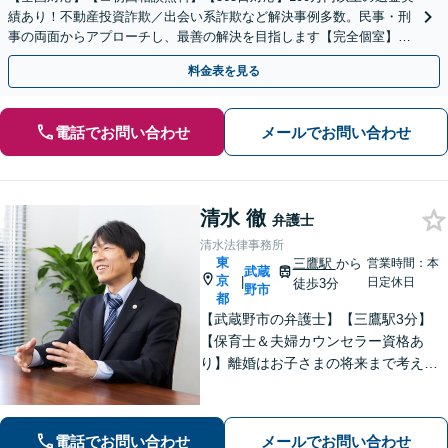
績あり！不動産投資詐欺／出会い系詐欺など解決事例多数。民事・刑
事の両面からアプローチし、最善の解決を目指します【完全個室】
【代々木駅3分】
料金表を見る
電話でお問い合わせ
メールでお問い合わせ
清水 徹
弁護士
清水法律事務所
東
三鷹駅
から
営業時間：本
武蔵
京
|
日定休日
徒歩3分
野市
都
【武蔵野市の弁護士】【三鷹駅3分】
【保育士＆夫婦カウンセラー資格あ
り】離婚はお子さまの将来まで考えた
アドバイス！「不動産借主の方：立
退・立退料の増額交渉」「NPOの顧問
も引き受けております」【平日夜間相
電話でお問い合わせ
メールでお問い合わせ