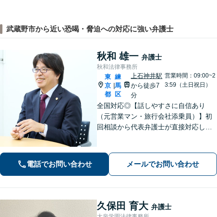
武蔵野市から近い恐喝・脅迫への対応に強い弁護士
秋和 雄一
弁護士
秋和法律事務所
上石神井駅
営業時間：09:00~2
東
練
3:59（土日祝日）
京
馬
から徒歩7
|
都
区
分
全国対応◎【話しやすさに自信あり
（元営業マン・旅行会社添乗員）】初
回相談から代表弁護士が直接対応し、
相談者さまのお話を丁寧にお聞きいた
します。初回ご相談時に適切な解決方
法の道筋をご案内し、無駄なやりとり
電話でお問い合わせ
メールでお問い合わせ
をしていただくことが無いように配慮
いたします。
久保田 育大
弁護士
大泉学園法律事務所