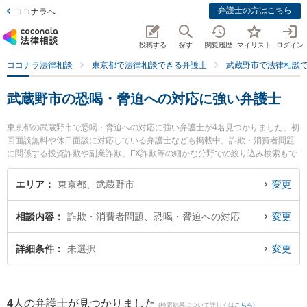
弁護士の方はこちら
ココナラへ
投稿する
探す
閲覧履歴
マイリスト
ログイン
ココナラ法律相談
東京都で法律相談できる弁護士
武蔵野市で法律相談
武蔵野市の恐喝・脅迫への対応に強い弁護士
東京都の武蔵野市で恐喝・脅迫への対応に強い弁護士が4名見つかりました。初
回面談無料や休日面談に対応している弁護士なども掲載中。詐欺・消費者問題
に関係する投資詐欺や副業詐欺、FX詐欺等の細かな分野での絞り込み検索もで
き便利です。特に清水法律事務所の清水 徹弁護士やARK法律事務所の長田 大弁
護士、中村法律事務所の竹村 将志弁護士のプロフィール情報や弁護士費用、強
エリア
東京都、武蔵野市
変更
みなどが注目されています。『武蔵野市で土日や夜間に発生した恐喝・脅迫へ
の対応のトラブルを今すぐに弁護士に相談したい』『恐喝・脅迫への対応のト
相談内容
詐欺・消費者問題、恐喝・脅迫への対応
変更
ラブル解決の実績豊富な近くの弁護士を検索したい』『初回相談無料で恐喝・
脅迫への対応を法律相談できる武蔵野市内の弁護士に相談予約したい』などで
お困りの相談者さんにおすすめです。
詳細条件
未選択
変更
4
人の弁護士が見つかりました
(検索結果について詳しくは
こちら
)