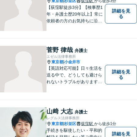
東京都
杉並区
荻窪駅
から徒歩3分
|
【荻窪駅徒歩3分】【検事歴1
詳細を見
年・弁護士歴20年以上】常に
る
依頼者の方のお気持ちに沿っ
た事件の解決を目指し、法的
に最善のアドバイスをさせて
頂きます。当所は民事事件全
般を幅広く取り扱っていま
菅野 律哉
弁護士
す。【初回面談無料】どんな
エゼル法律事務所
難件でも全力でお客様のお力
東京都
小金井市
|
になります。
【英語対応可能】日々生活を
詳細を見
送る中で、どうしても避けら
る
れないトラブルがあります。
相談の中で皆様のお話をお聞
きし、法律家がお役に立てる
かどうかを一緒に考えていき
ます。 まずはお気軽にご相談
山﨑 大志
弁護士
ください。
レグルス法律事務所
東京都
杉並区
荻窪駅
から徒歩1分
|
手続きを駆使したい・平和的
詳細を見
解決を目指したい等ご意向に