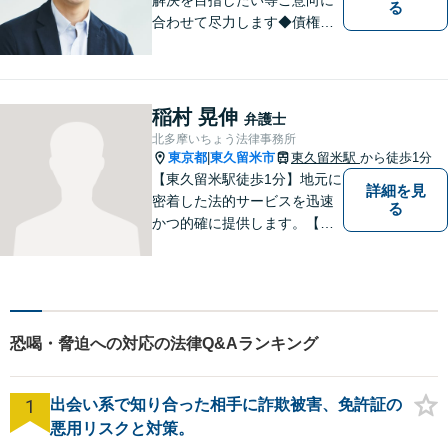
る
合わせて尽力します◆債権回
収：約3,000万円の請負代金を
早期に回収！多業種の豊富な
相談実績あり【建築・内装・
電気工事等】【請負代金、売
稲村 晃伸
弁護士
掛代金】今すぐにお電話くだ
北多摩いちょう法律事務所
さい。
東京都
東久留米市
東久留米駅
から徒歩1分
|
【東久留米駅徒歩1分】地元に
詳細を見
密着した法的サービスを迅速
る
かつ的確に提供します。【当
日／夜間／休日対応可能】法
律トラブルでお悩みの方は、
お気軽にご相談ください。ご
納得のいく解決を目指して、
全力を尽くします。【法テラ
恐喝・脅迫への対応の法律Q&Aランキング
ス利用可能】
1
出会い系で知り合った相手に詐欺被害、免許証の
悪用リスクと対策。