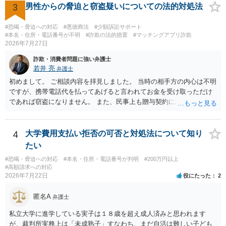
して、要求された金額(1000円程度)の電子マネーを送信してしまいま
3
男性からの脅迫と窃盗疑いについての法的対処法
した。 そこから、撮影するまで暇なので顔の雰囲気の写真を交換して
欲しい、住んでいる都道府県と区を教えてと言われたので教えたりと
#恐喝・脅迫への対応
#悪徳商法
#少額訴訟サポート
言ったやり取りをしていました。 というやりとりは、青少年条例違反
#本名・住所・電話番号が不明
#詐欺の法的措置
#マッチングアプリ詐欺
2026年7月27日
（わいせつ行為）の疑いがあります。18歳未満と知らなくても処罰可
能です。
詐欺・消費者問題に強い弁護士
若井 亮
弁護士
初めまして。 ご相談内容を拝見しました。 当時の相手方の内心は不明
ですが、携帯電話代を払ってあげると言われてお金を受け取っただけ
であれば窃盗になりません。 また、民事上も贈与契約に該当すると思
われるところ、返済の義務はありません。 これ以上のやり取りをせ
ず、可能であればブロックをするようにしてください。 ご不安であれ
ば、最寄りの警察署に相談をしても良いかもしれません。 以上、ご参
4
大学費用支払い拒否の可否と対処法について知り
考になれば幸いです。
たい
#恐喝・脅迫への対応
#本名・住所・電話番号が判明
#200万円以上
#高額請求への対応
2026年7月22日
役にたった
2
匿名A
弁護士
私立大学に進学している実子は１８歳を超え成人済みと思われます
が、裁判所実務上は「未成熟子」すなわち、まだ自活は難しい子ども