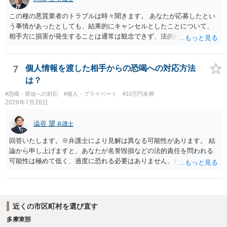
この種の悪質業者のトラブルは時々聞きます。 あなたが応募したとい
う事情があったとしても、結果的にキャンセルとしたことについて、
相手方に損害が発生することは通常は観念できず、法的措置を採って
も認められません。この種の言説は半ば脅しのようなものです。 ま
ず、最寄りの消費生活センターへ相談し、連絡を無視してよいかどう
かのアドバイスを受けられることをお勧めします。しつこいようであ
7
個人情報を渡した相手からの恐喝への対応方法
れば、弁護士へ依頼して警告してもらうことも必要になるかもしれま
は？
せん。
#恐喝・脅迫への対応
#個人・プライベート
#10万円未満
2026年7月28日
澁谷 望
弁護士
回答いたします。※弁護士により見解は異なる可能性があります。 結
論から申し上げますと、あなたが名誉毀損などの法的責任を問われる
可能性は極めて低く、過度に恐れる必要はありません。相手の行為こ
そが恐喝や脅迫にあたる悪質な手口です。相手がブロックしてきたの
は警察の介入を恐れて逃げた可能性が高いと考えられます。 今後の具
体的な対応は以下の通りです。 ・相手の要求は無視する（1対1のやり
取りで「詐欺か」と聞いただけで名誉毀損は成立しません） ・マイナ
近くの市区町村を選び直す
ンバー総合フリーダイヤルへ連絡し、カードの一時停止と再発行手続
多摩東部
きを行う ・万が一に備え、会社には「個人情報を悪用されたトラブル