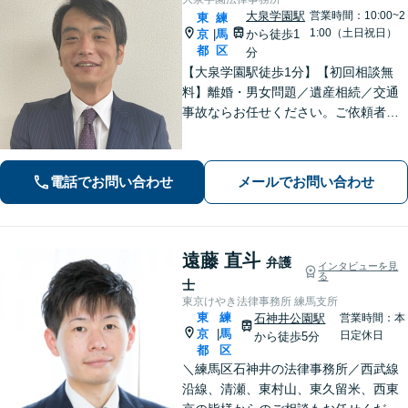
大泉学園駅
営業時間：10:00~2
東
練
1:00（土日祝日）
京
馬
から徒歩1
|
都
区
分
【大泉学園駅徒歩1分】【初回相談無
料】離婚・男女問題／遺産相続／交通
事故ならお任せください。ご依頼者様
の気持ちに寄り添い、納得できる解決
を目指します。法テラスの利用OK！出
張対応も可能です。【土日・夜間相談
電話でお問い合わせ
メールでお問い合わせ
◎】
遠藤 直斗
弁護
インタビューを見
る
士
東京けやき法律事務所 練馬支所
東
練
石神井公園駅
営業時間：本
京
馬
|
日定休日
から徒歩5分
都
区
＼練馬区石神井の法律事務所／西武線
沿線、清瀬、東村山、東久留米、西東