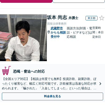
坂本 尚志
弁護士
東京都
清陵法律事務所
営業時
武蔵野市
面談方法(対面・電
からも相談
話・ビデオなど)は
間：本日
受付中
応相談
定休日
恐喝・脅迫への対応
【全国エリア対応】【相談は何度でも無料】投資詐欺、副業詐欺、ぼ
ったくり被害など、幅広く対応可能です。詐欺被害は迅速な対応が求
められます。「騙された」「入金してしまった」といった場合は、お
早めにご相談ください。【電話・メール・WEB相談可】
料金表を見る