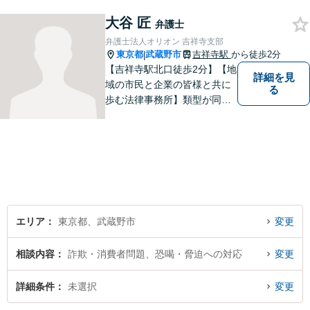
題が大きくなる前に、お早め
大谷 匠
にご相談ください！皆様に寄
弁護士
り添い、納得の解決を目指し
弁護士法人オリオン 吉祥寺支部
ます。
東京都
武蔵野市
吉祥寺駅
から徒歩2分
|
【吉祥寺駅北口徒歩2分】【地
詳細を見
域の市民と企業の皆様と共に
る
歩む法律事務所】類型が同じ
事件であっても事実関係やご
要望は異なるため、お一人お
ひとりに寄り添って問題解決
を図ります。お困りごとがあ
ればお気軽にご相談くださ
い！
エリア
東京都、武蔵野市
変更
相談内容
詐欺・消費者問題、恐喝・脅迫への対応
変更
詳細条件
未選択
変更