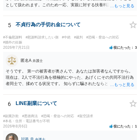
として扱われます。このため一応、実親に対する扶養料請求として法
律的には成り立つ可能性があります。 ただし、実子と同居する元配偶
者宛に養育費を支払っており、当該養育費は実子の進学費用の趣旨も
一部含まれています。また、私立大学進学について貴殿が了解したわ
5
不貞行為の手切れ金について
けではないという事情も存在します。 こうした場合には、支払を拒ん
だとしても学費の請求が裁判所によって強制される可能性は低いとい
#不倫慰謝料
#慰謝料請求したい側
#中絶
#裁判
#恐喝・脅迫への対応
えます。 以上整理したとおり、貴殿の事情を説明し支払えないと実子
#婚外の妊娠
2026年7月21日
役にたった
3
に伝えるのが良い対処法と思います。
匿名A
弁護士
そうです。 第一の被害者が奥さんで、あなたは加害者なんですから。
現在は、2人で不法行為を積極的にやった、あげくにその共同不法行為
者同士で、揉めてる状況です。 知らずに騙されたならともか
く・・・。 それでも経緯を考えれば多少は、その男よりは同情できる
というだけですから。
6
LINE副業について
#副業詐欺
#悪徳商法
#恐喝・脅迫への対応
#架空請求
#本名・住所・電話番号が不明
2026年8月6日
役にたった
1
川添 圭
弁護士