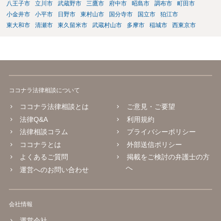
八王子市
立川市
武蔵野市
三鷹市
府中市
昭島市
調布市
町田市
に巻き込まれた」と事前伝えておく すでに警察へ相談済みとのことで
すので、今後別のアカウントから連絡が来ても一切応じず、警察へ追
小金井市
小平市
日野市
東村山市
国分寺市
国立市
狛江市
加の報告を行ってください。
東大和市
清瀬市
東久留米市
武蔵村山市
多摩市
稲城市
西東京市
ココナラ法律相談について
ココナラ法律相談とは
ご意見・ご要望
法律Q&A
利用規約
法律相談コラム
プライバシーポリシー
ココナラとは
外部送信ポリシー
よくあるご質問
掲載をご検討の弁護士の方
へ
運営へのお問い合わせ
会社情報
運営会社