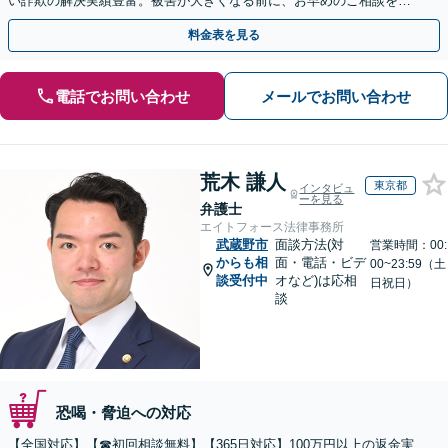
い詐欺の解決実績豊富。被害が大きくなる前に、お早めのご相談を。
セカンドオピニオン・オンラインの対応も可能
料金表を見る
電話でお問い合わせ
メールでお問い合わせ
荒木 謙人
東京都
インタビュ
ーを見る
弁護士
エイトフォース法律事務所
武蔵野市
面談方法(対
営業時間：00:
からも相
面・電話・ビデ
00~23:59（土
談受付中
オなど)は応相
日祝日）
談
恐喝・脅迫への対応
【全国対応】【☎︎初回相談無料】【365日対応】100万円以上の返金実