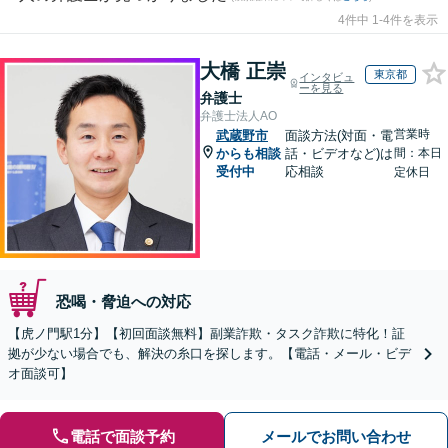
4件中 1-4件を表示
大橋 正崇
東京都
インタビュ
ーを見る
弁護士
弁護士法人AO
営業時
武蔵野市
面談方法(対面・電
からも相談
話・ビデオなど)は
間：本日
受付中
応相談
定休日
恐喝・脅迫への対応
【虎ノ門駅1分】【初回面談無料】副業詐欺・タスク詐欺に特化！証
拠が少ない場合でも、解決の糸口を探します。【電話・メール・ビデ
オ面談可】
電話で面談予約
メールでお問い合わせ