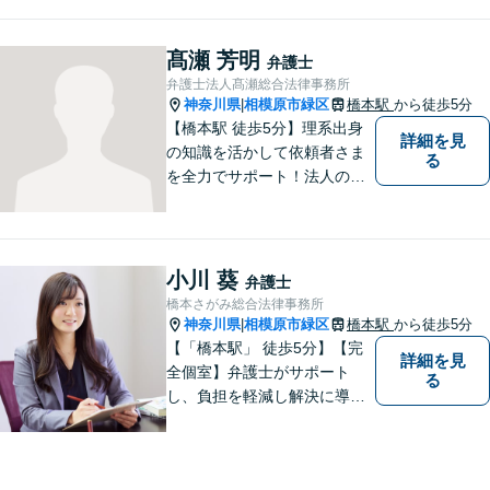
り添って、最適な道へと導き
ます。法律問題は身近なもの
です。まずはお気軽にご相談
髙瀬 芳明
弁護士
ください。【子連れ相談OK】
弁護士法人髙瀬総合法律事務所
神奈川県
相模原市緑区
橋本駅
から徒歩5分
|
【橋本駅 徒歩5分】理系出身
詳細を見
の知識を活かして依頼者さま
る
を全力でサポート！法人のお
客様も、個人のお客様も、ま
ずはざっくばらんにお悩みを
お話ください。ご相談者の話
したいことを整理しながら導
小川 葵
弁護士
き出します。
橋本さがみ総合法律事務所
神奈川県
相模原市緑区
橋本駅
から徒歩5分
|
【「橋本駅」 徒歩5分】【完
詳細を見
全個室】弁護士がサポート
る
し、負担を軽減し解決に導き
ます。 お話をじっくり聞き、
お客様の気持ちを尊重しなが
ら解決策を提案します。 まず