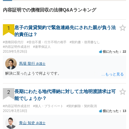
はご相談いただき、今後の進
め方を一緒に考えましょう。
内容証明での債権回収の法律Q&Aランキング
【法テラス利用可】
1
息子の賃貸契約で緊急連絡先にされた親が負う法
的責任は？
#債権回収代行
#音信不通・行方不明の相手
#契約書・借用書なし
#内容証明作成送付
#連帯保証人
2019年5月26日
役にたった
22
馬場 龍行
弁護士
解決に至ったようで何よりです。
2
長期にわたる地代滞納に対して土地明渡請求は可
能でしょうか？
#内容証明作成送付
#個人・プライベート
#契約解除・契約取消
2021年3月18日
役にたった
13
青山 知史
弁護士