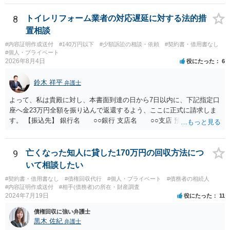
8
トイレリフォーム業者の対応遅延に対する法的措
置相談
#内容証明作成送付
#140万円以下
#少額訴訟の相談・依頼
#契約書・借用書なし
#個人・プライベート
2026年8月4日
役にたった
6
鈴木 祥平
弁護士
よって、私は貴殿に対し、本書面到達の日から7日以内に、下記指定口
座へ金23万円全額を振り込んで返還するよう、ここに正式に請求しま
す。 【振込先】 銀行名 ○○銀行 支店名 ○○支店 預金種別 普通
口座番号 ○○○○○○○ 口座名義 ○○○○ 万一、上記期限までに返金がな
されない場合には、貴殿には任意に返金する意思がないものと判断
し、やむを得ず、返還金23万円及びこれに対する遅延損害金の支払い
9
亡くなった知人に貸した170万円の回収方法につ
を求める民事訴訟、支払督促その他必要な法的手続を直ちに講じま
いて相談したい
す。 その際には、訴訟に要する費用その他法令上認められる金員につ
#契約書・借用書なし
#債権回収代行
#個人・プライベート
#債務者の相続人
いても併せて請求する予定ですので、あらかじめ申し添えます。 本件
#内容証明作成送付
#相手(債務者)の所在・財産調査
は、貴殿自らが契約を解約したことによって生じた返還義務の履行を
2024年7月19日
役にたった
11
求めるものにすぎません。貴殿の仕入先との取引関係や返金時期など
債権回収に強い弁護士
の内部事情は、私に対する返還義務の発生や履行時期には何ら影響を
黒木 佐紀
弁護士
及ぼすものではありません。 これ以上、本件の解決を不必要に遅延さ