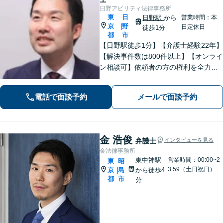
日野アビリティ法律事務所
東
日
日野駅
から
営業時間：本
京
野
|
日定休日
徒歩1分
都
市
【日野駅徒歩1分】【弁護士経験22年】
【解決事件数は800件以上】【オンライ
ン相談可】依頼者の方の権利を全力で
守ります。特に労働問題に注力してい
ます。しっかりと状況をお聞きしま
電話で面談予約
メールで面談予約
す。社会的に弱い立場にある方の味方
です。お早めにご相談ください。
金 浩俊
弁護士
インタビューを見る
金法律事務所
東中神駅
営業時間：00:00~2
東
昭
3:59（土日祝日）
京
島
から徒歩4
|
都
市
分