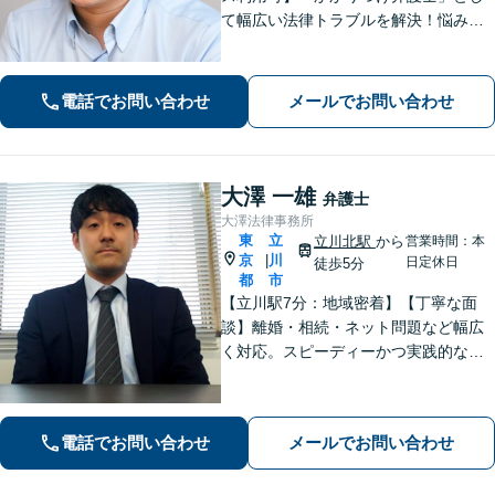
て幅広い法律トラブルを解決！悩みに
寄り添いながら、誠実な対応を心がけ
ております「粘り強い交渉とフットワ
ークの軽さが強み」男性・女性弁護士
電話でお問い合わせ
メールでお問い合わせ
が所属し多角的な視点から解決へ尽力
いたします
大澤 一雄
弁護士
大澤法律事務所
東
立
立川北駅
から
営業時間：本
京
川
|
日定休日
徒歩5分
都
市
【立川駅7分：地域密着】【丁寧な面
談】離婚・相続・ネット問題など幅広
く対応。スピーディーかつ実践的なア
ドバイスで、ご相談者さまの不安を解
消します。解決への具体的な道筋を一
緒に考えます。安心してご相談くださ
電話でお問い合わせ
メールでお問い合わせ
い。【電話・オンライン相談対応】