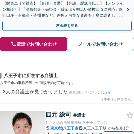
【関東エリア対応】【弁護士直通】【弁護士歴10年以上】【オンライ
ン相談可】「請負代金・売掛金・貸金ほか幅広い債権回収に対応」銀
行口座・不動産・売掛先など、差押え可能な資産を丁寧に調査し、効
果的な手続きを選択します【休日・夜間相談可】
料金表を見る
電話でお問い合わせ
メールでお問い合わせ
八王子市に所在する弁護士
八王子市の事務所等での面談予約が可能です。
3
人の弁護士が見つかりました
(検索結果について詳しくは
こちら
)
3件中 1-3件を表示
四元 総司
弁護士
しらと総合法律事務所 八王子オフィス
東京都
八王子市
京王八王子駅
から徒歩1分
|