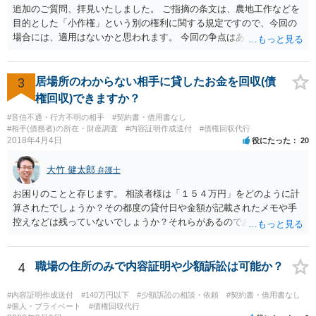
追加のご質問、拝見いたしました。 ご指摘の条文は、農地工作などを
目的とした「小作権」という別の権利に関する規定ですので、今回の
場合には、適用はないかと思われます。 今回の争点はあくまで、明け
渡し請求の前提となる、賃貸借契約が有効に解除されているか否かに
なりますが、複数の先生方も述べておられる通り、一般的に解除が認
められる事案と比べても、今回は賃料未払の期間が長いですので、ご
3
居場所のわからない相手に貸したお金を回収(債
記載の事情だけを踏まえれば、解除に基づく明渡しが認められる見込
権回収)できますか？
みはある事案かと思われます。
#音信不通・行方不明の相手
#契約書・借用書なし
#相手(債務者)の所在・財産調査
#内容証明作成送付
#債権回収代行
2018年4月4日
役にたった
20
大竹 健太郎
弁護士
お困りのことと存じます。 相談者様は「１５４万円」をどのように計
算されたでしょうか？その都度の貸付日や金額が記載されたメモや手
控えなどは残っていないでしょうか？それらがあるのであればメール
と共に証拠として用いることが可能です。メールについては内容次第
です。 彼の住所については住民票上の住所であれば調査することは可
能です。 弁護士に依頼した際の費用にいては現在弁護士費用が自由化
4
職場の住所のみで内容証明や少額訴訟は可能か？
されており法律事務所によって異なりますので、あくまで目安となり
ますが、交渉を依頼すると①着手金が請求額×8％or10万円の高い方、
#内容証明作成送付
#140万円以下
#少額訴訟の相談・依頼
#契約書・借用書なし
②成功報酬が16％、③実費というところでしょうか。法律事務所によ
#個人・プライベート
#債権回収代行