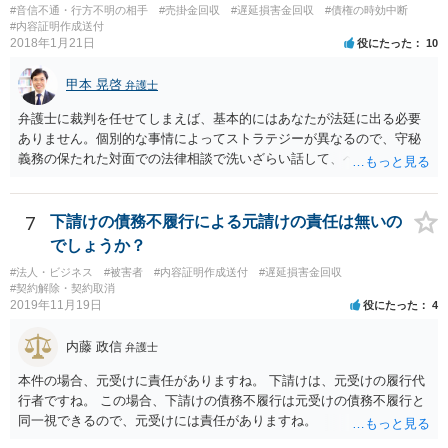
#音信不通・行方不明の相手
#売掛金回収
#遅延損害金回収
#債権の時効中断
#内容証明作成送付
2018年1月21日
役にたった
10
甲本 晃啓
弁護士
弁護士に裁判を任せてしまえば、基本的にはあなたが法廷に出る必要
ありません。個別的な事情によってストラテジーが異なるので、守秘
義務の保たれた対面での法律相談で洗いざらい話して、ベストな方法
を検討してもらってください。
7
下請けの債務不履行による元請けの責任は無いの
でしょうか？
#法人・ビジネス
#被害者
#内容証明作成送付
#遅延損害金回収
#契約解除・契約取消
2019年11月19日
役にたった
4
内藤 政信
弁護士
本件の場合、元受けに責任がありますね。 下請けは、元受けの履行代
行者ですね。 この場合、下請けの債務不履行は元受けの債務不履行と
同一視できるので、元受けには責任がありますね。