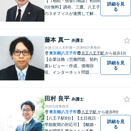
【（相続・借金の相談）初回6
詳細を見
0分無料】調布、三鷹、八王子
る
の３オフィスが連携して解決
／相続／借金／不動産／離婚
／家族信託／事業承継／廃業
支援（会社清算）／中小企業
藤本 真一
法務／債権回収
弁護士
弁護士法人木村雅一法律特許事務所
東京都
八王子市
京王八王子駅
から徒歩1分
|
【企業法務（労働問題、契約
詳細を見
書レビュー・作成、債権回
る
収、インターネット問題、ク
レーム・ハラスメント対応、
事業承継、顧問弁護士）、交
通事故に注力】【京王八王子
田村 良平
駅徒歩１分・八王子駅徒歩５
弁護士
分】
TAM法律事務所
東京都
八王子市
八王子駅
から徒歩8分
|
【八王子駅8分】【土日祝日・
詳細を見
早朝夜間の対応可】【離婚・
る