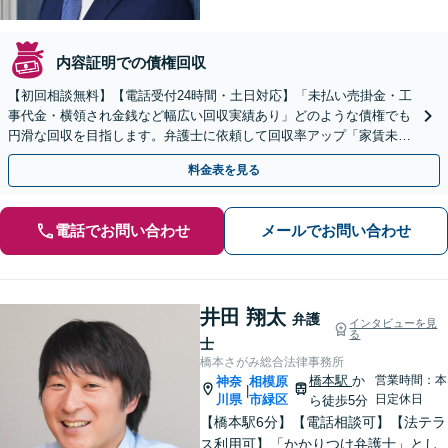
内容証明での債権回収
【初回相談無料】【電話受付24時間・土日対応】「未払い売掛金・工
事代金・横領され金銭など幅広い回収実績あり」どのような債権でも
円滑な回収を目指します。弁護士に依頼して回収率アップ「家賃未払
い対応、立ち退き・明渡し請求／滞納が常態化する前に」
料金表を見る
電話でお問い合わせ
メールでお問い合わせ
井田 翔太
弁護
インタビューを見
る
士
橋本さがみ総合法律事務所
橋本駅
か
営業時間：本
神奈
相模原
|
川県
市緑区
日定休日
ら徒歩5分
【橋本駅6分】【電話相談可】【法テラ
ス利用可】「かかりつけ弁護士」とし