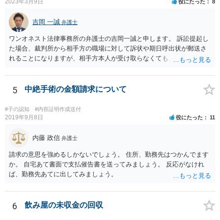
2023年3月9日
役にたった
8
っては別途日当を請求するところもあると思います。 勝訴の見込みや
回収の見込み、私にご依頼いただいた場合の費用については、詳細を
吉岡 一誠
お伺いできればお伝えさせていただきますので、宜しければ、個別に
弁護士
ご連絡頂けますと幸いです。 宜しくお願い致します。
ワンオネスト法律事務所の弁護士の吉岡一誠と申します。 訴訟提起し
た場合、裁判所から相手方の職場に対して訴状や期日呼出状が郵送さ
れることになりますが、相手方本人が受け取らなくても、勤務先の他
の従業員等が受け取ることで送達完了となり、裁判手続を開始できる
可能性があります。 諦めずに追及を続けることで回収に至ることはま
まあるため、少額訴訟につき前向きに検討して良いかと思います。
5
中絶手術の金額請求について
#子の認知
#内容証明作成送付
2019年9月8日
役にたった
11
内藤 政信
弁護士
請求の意思を強めるしかないでしょう。 住所、勤務先はつかんでます
か。 自宅あて書面で支払催告書を送ってみましょう。 反応がなけれ
ば、勤務先あてに出してみましょう。
6
飲み屋の未収金の回収