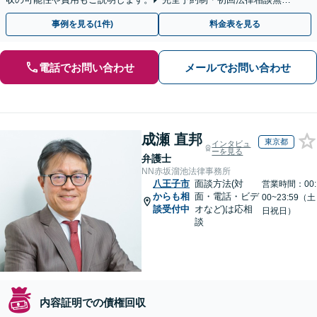
◢
事例を見る(1件)
料金表を見る
電話でお問い合わせ
メールでお問い合わせ
成瀬 直邦
東京都
インタビュ
ーを見る
弁護士
NN赤坂溜池法律事務所
八王子市
面談方法(対
営業時間：00:
からも相
面・電話・ビデ
00~23:59（土
談受付中
オなど)は応相
日祝日）
談
内容証明での債権回収