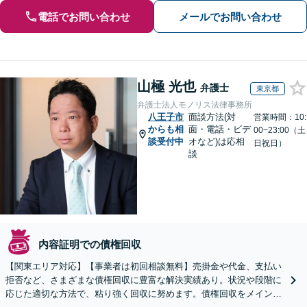
電話でお問い合わせ
メールでお問い合わせ
山極 光也
弁護士
東京都
弁護士法人モノリス法律事務所
八王子市
面談方法(対
営業時間：10:
からも相
面・電話・ビデ
00~23:00（土
談受付中
オなど)は応相
日祝日）
談
内容証明での債権回収
【関東エリア対応】【事業者は初回相談無料】売掛金や代金、支払い
拒否など、さまざまな債権回収に豊富な解決実績あり。状況や段階に
応じた適切な方法で、粘り強く回収に努めます。債権回収をメインと