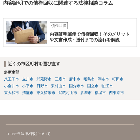
内容証明での債権回収に関連する法律相談コラム
債権回収
内容証明郵便で債権回収！そのメリット
や文書作成・送付までの流れを解説
近くの市区町村を選び直す
多摩東部
八王子市
立川市
武蔵野市
三鷹市
府中市
昭島市
調布市
町田市
小金井市
小平市
日野市
東村山市
国分寺市
国立市
狛江市
東大和市
清瀬市
東久留米市
武蔵村山市
多摩市
稲城市
西東京市
ココナラ法律相談について