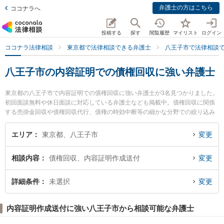
弁護士の方はこちら
ココナラへ
投稿する
探す
閲覧履歴
マイリスト
ログイン
ココナラ法律相談
東京都で法律相談できる弁護士
八王子市で法律相談
八王子市の内容証明での債権回収に強い弁護士
東京都の八王子市で内容証明での債権回収に強い弁護士が3名見つかりました。
初回面談無料や休日面談に対応している弁護士なども掲載中。債権回収に関係
する売掛金回収や債権回収代行、債権の時効中断等の細かな分野での絞り込み
検索もでき便利です。特にしらと総合法律事務所 八王子オフィスの四元 総司弁
護士や弁護士法人木村雅一法律特許事務所の藤本 真一弁護士、TAM法律事務所
エリア
東京都、八王子市
変更
の田村 良平弁護士のプロフィール情報や弁護士費用、強みなどが注目されてい
ます。『八王子市で土日や夜間に発生した内容証明での債権回収のトラブルを
相談内容
債権回収、内容証明作成送付
変更
今すぐに弁護士に相談したい』『内容証明での債権回収のトラブル解決の実績
豊富な近くの弁護士を検索したい』『初回相談無料で内容証明での債権回収を
法律相談できる八王子市内の弁護士に相談予約したい』などでお困りの相談者
詳細条件
未選択
変更
さんにおすすめです。
内容証明作成送付に強い八王子市から相談可能な弁護士