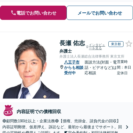
する顧問契約もお任せください【個人のご相談にも対応】
電話でお問い合わせ
メールでお問い合わせ
長瀬 佑志
東京都
インタビュ
ーを見る
弁護士
弁護士法人長瀬総合法律事務所 東京支所
営業時
八王子市
面談方法(対面・電
からも相談
話・ビデオなど)は
間：本日
受付中
応相談
定休日
内容証明での債権回収
🔴顧問数190社以上・企業法務🔴【債権、売掛金、請負代金の回収】
内容証明郵便、仮差押え、訴訟など、最初から最後までサポート。回
収の可能性や費用もご説明します。◤完全予約制・初回法律相談無料