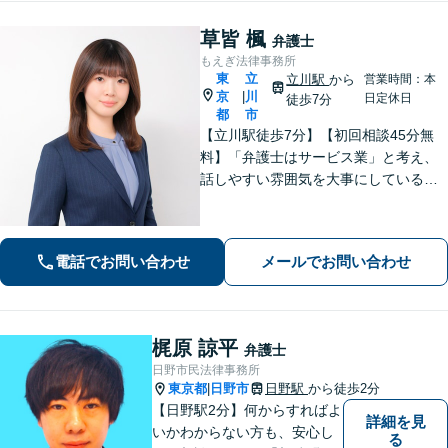
草皆 楓
弁護士
もえぎ法律事務所
東
立
立川駅
から
営業時間：本
京
川
|
日定休日
徒歩7分
都
市
【立川駅徒歩7分】【初回相談45分無
料】「弁護士はサービス業」と考え、
話しやすい雰囲気を大事にしている事
務所です。ご相談者様のお悩みをじっ
くり伺い、その気持ちに寄り添うこと
を心がけています【離婚・男女問題／
電話でお問い合わせ
メールでお問い合わせ
相続・遺言／交通事故】
梶原 諒平
弁護士
日野市民法律事務所
東京都
日野市
日野駅
から徒歩2分
|
【日野駅2分】何からすればよ
詳細を見
いかわからない方も、安心し
る