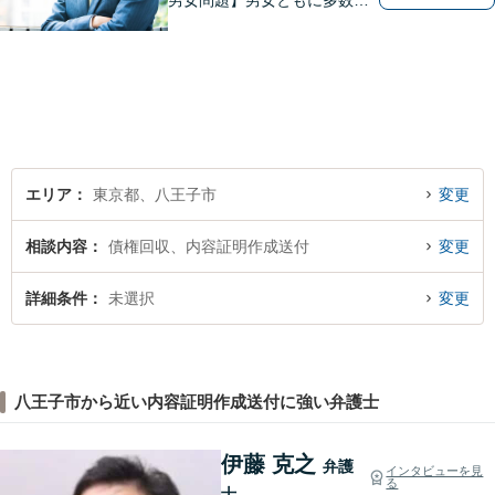
男女問題】男女ともに多数実
績アリ。親権、財産分与～養
育費まで幅広く対応【交通事
故】【相続】もお任せくださ
い。
エリア
東京都、八王子市
変更
相談内容
債権回収、内容証明作成送付
変更
詳細条件
未選択
変更
八王子市から近い内容証明作成送付に強い弁護士
伊藤 克之
弁護
インタビューを見
る
士