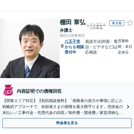
棚田 章弘
東京都
インタビュ
ーを見る
弁護士
棚田法律事務所
営業時
八王子市
面談方法(対面・電
からも相談
話・ビデオなど)は
間：本日
受付中
応相談
定休日
内容証明での債権回収
【関東エリア対応】【初回相談無料】「債務者の資力や事情に応じた
戦略的アプローチで、依頼者さまの債権を最大限守ります」売掛金の
未払い／工事代金・売買代金の回収／制作費・開発費／家賃滞納な
ど、事業活動で発生するあらゆる債権回収に実績あり
料金表を見る