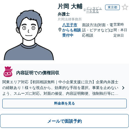
片岡 大輔
東京都
インタビュ
ーを見る
弁護士
片岡法律事務所
営業時
八王子市
面談方法(対面・電
からも相談
話・ビデオなど)は
間：本日
受付中
応相談
定休日
内容証明での債権回収
関東エリア対応【初回相談無料｜中小企業支援に注力】企業内弁護士
の経験あり！様々な視点から、効果的な手段を選択。事業を止めない
よう、スムーズに対応。対面の催促、内容証明郵便、強制執行等に精
通。お困りの方はすぐにご相談を【オンライン面談◎】
料金表を見る
メールで面談予約