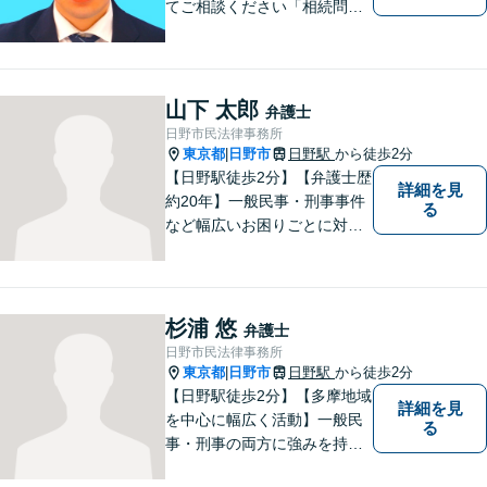
てご相談ください「相続問
題：不動産相続、株式の相
続、遺留分侵害額請求、遺言
書作成など」「インターネッ
ト：誹謗中傷の削除、発信者
山下 太郎
弁護士
情報開示請求、名誉毀損によ
日野市民法律事務所
る損害賠償、企業や飲食店の
東京都
日野市
日野駅
から徒歩2分
|
風評被害対策など」
【日野駅徒歩2分】【弁護士歴
詳細を見
約20年】一般民事・刑事事件
る
など幅広いお困りごとに対応
可能。建築紛争や原発事故な
どの複雑な問題にも積極的に
取り組んでおります。一つひ
とつの問題に真剣に向き合
杉浦 悠
弁護士
い、最善の解決を目指しま
日野市民法律事務所
す。
東京都
日野市
日野駅
から徒歩2分
|
【日野駅徒歩2分】【多摩地域
詳細を見
を中心に幅広く活動】一般民
る
事・刑事の両方に強みを持つ
弁護士。依頼者様1人1人に寄