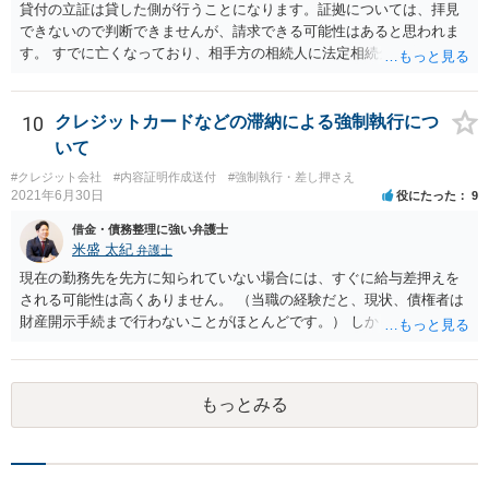
せることなく、誠意をもって速やかに返金手続を履行されるよう、強
貸付の立証は貸した側が行うことになります。証拠については、拝見
く求めます。 以上
できないので判断できませんが、請求できる可能性はあると思われま
す。 すでに亡くなっており、相手方の相続人に法定相続分に応じて請
求していくことになりますが、相続人が相続放棄すると請求すること
が難しくなります。 お早めに相続人に請求していくか、それが難しい
場合は、弁護士に相談されるのがよろしいかと思います。
10
クレジットカードなどの滞納による強制執行につ
いて
#クレジット会社
#内容証明作成送付
#強制執行・差し押さえ
2021年6月30日
役にたった
9
借金・債務整理に強い弁護士
米盛 太紀
弁護士
現在の勤務先を先方に知られていない場合には、すぐに給与差押えを
される可能性は高くありません。 （当職の経験だと、現状、債権者は
財産開示手続まで行わないことがほとんどです。） しかしながら、一
度判決が出ている以上、いつ強制執行が行われても不思議ではない状
況です。 そのため、分割払いが困難ということであれば破産や個人再
生も検討した方が良いと思います。 もっとも、無視をし続けたとして
もっとみる
も、刑事罰に問われることはありませんので、その点はご安心くださ
い。 どのような手続きを行うかは、相談者様の現在の生活状況等によ
っても異なりますので、まずはお近くの弁護士に法律相談することを
おすすめします。