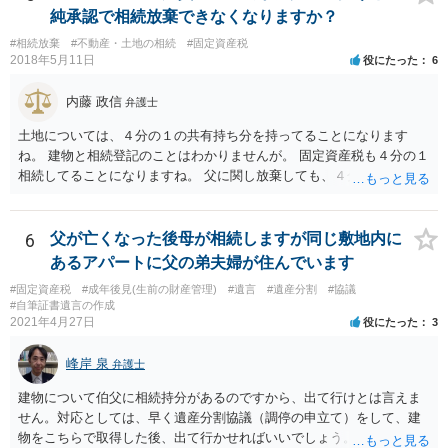
純承認で相続放棄できなくなりますか？
#相続放棄
#不動産・土地の相続
#固定資産税
2018年5月11日
役にたった
6
内藤 政信
弁護士
土地については、４分の１の共有持ち分を持ってることになります
ね。 建物と相続登記のことはわかりませんが。 固定資産税も４分の１
相続してることになりますね。 父に関し放棄しても、４分の１はあな
たが所有していることになりますね。 父の分を払わないようにすれ
ば、単純承認にはならないでしょう。 役所にも話を通しておいた方が
いいでしょう。 あるいは、相続して売却しても、滞納に追いつかない
6
父が亡くなった後母が相続しますが同じ敷地内に
ですかね。
あるアパートに父の弟夫婦が住んでいます
#固定資産税
#成年後見(生前の財産管理)
#遺言
#遺産分割
#協議
#自筆証書遺言の作成
2021年4月27日
役にたった
3
峰岸 泉
弁護士
建物について伯父に相続持分があるのですから、出て行けとは言えま
せん。対応としては、早く遺産分割協議（調停の申立て）をして、建
物をこちらで取得した後、出て行かせればいいでしょう。 建物の固定