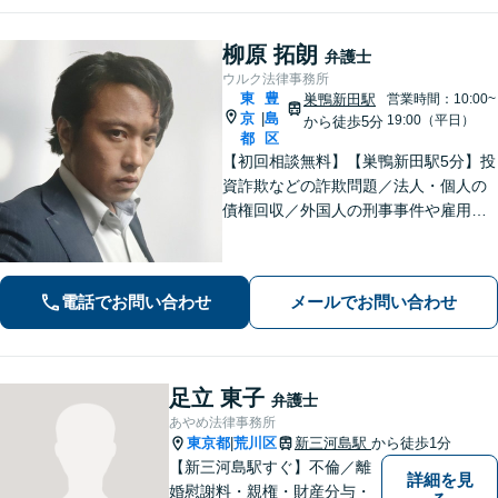
柳原 拓朗
弁護士
ウルク法律事務所
東
豊
巣鴨新田駅
営業時間：10:00~
京
島
|
19:00（平日）
から徒歩5分
都
区
【初回相談無料】【巣鴨新田駅5分】投
資詐欺などの詐欺問題／法人・個人の
債権回収／外国人の刑事事件や雇用問
題などのご相談を承ります。どんな内
容でもお話を丁寧にお聞きし、ご不安
を1日でも早く解消できるよう尽力しま
電話でお問い合わせ
メールでお問い合わせ
す。お気軽にご相談ください【Web相
談可】
足立 東子
弁護士
あやめ法律事務所
東京都
荒川区
新三河島駅
から徒歩1分
|
【新三河島駅すぐ】不倫／離
詳細を見
婚慰謝料・親権・財産分与・