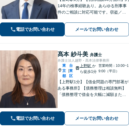
14年の検事経験あり。あらゆる刑事事
件のご相談に対応可能です。窃盗／詐
欺／性犯罪など、ご家族の逮捕や在宅
事件は早急にご相談ください。【相続
電話でお問い合わせ
メールでお問い合わせ
事件もお任せください】遺産分割協
議・調停／遺留分／遺言書作成など幅
広く対応
髙本 紗斗美
弁護士
弁護士法人越野・髙本法律事務所
東
台
上野駅
か
営業時間：10:00~1
京
東
|
9:00（平日）
ら徒歩1分
都
区
【上野駅1分】【借金問題の専門部署が
ある事務所】【債務整理は相談無料】
「債務整理で借金を大幅に減額または
免除」相談者さまにとってベストな債
務整理をご提案！「交通事故：依頼者
さまに代わって全力で交渉し、賠償金
電話でお問い合わせ
メールでお問い合わせ
アップを目指します！」【休日・夜間
相談可】