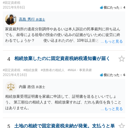
#固定資産税
2021年9月6日
役にたった
4
高島 秀行
弁護士
家庭裁判所の遺産分割調停やあるいは本人訴訟の民事裁判に持ち込ん
でも、叔母による祖母の預金の使い込みの証拠がないために徒労に終
わるでしょうか？ 使い込まれたのが、10年以上前ということだと
不当利得返還請求は時効で消滅している可能性があります。 ただ
し、不法行為の構成を取れば知ってから3年以内であれば、損害賠償請
求は可能です。 しかし、使い込みの立証をできるかどうかはわか
4
相続放棄したのに固定資産税納税通知書が届く
りません。 弁護士に面談で詳しい事情を話して相談された方がよ
いと思います。
#固定資産税
#相続放棄
#債務者の相続人
#M&A・事業承継
2021年4月16日
役にたった
6
内藤 政信
弁護士
相続放棄受理証明書を家裁に申請して、証明書を送るといいでしょ
う。 第三順位の相続人まで、相続放棄すれば、だれも責任を負うこと
はありません。
5
土地の相続で固定資産税未納が発覚。支払うと単