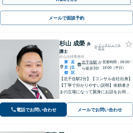
メールで面談予約
杉山 成榮
弁
インタビューを
見る
護士
杉山法律事務所
東
足
北千住駅
か
営業時間：09:00~
京
立
|
18:00（平日）
ら徒歩3分
都
区
【北千住駅2分】【コンサル会社出身】
【丁寧で分かりやすい説明】依頼者さ
まの立場になって親身にお話をお伺い
します。話しやすい雰囲気作りを大切
にしておりますので、ささいなお悩み
電話でお問い合わせ
メールでお問い合わせ
でも遠慮なくお聞かせください。【電
話・WEB面談可】