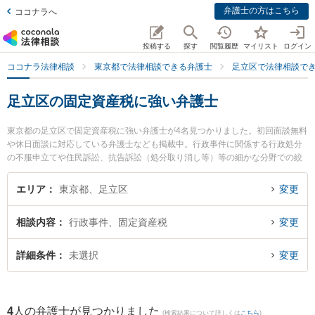
弁護士の方はこちら
ココナラへ
投稿する
探す
閲覧履歴
マイリスト
ログイン
ココナラ法律相談
東京都で法律相談できる弁護士
足立区で法律相談で
足立区の固定資産税に強い弁護士
東京都の足立区で固定資産税に強い弁護士が4名見つかりました。初回面談無料
や休日面談に対応している弁護士なども掲載中。行政事件に関係する行政処分
の不服申立てや住民訴訟、抗告訴訟（処分取り消し等）等の細かな分野での絞
り込み検索もでき便利です。特に弁護士法人法律事務所DUON 北千住事務所の
山川 典孝弁護士や杉山法律事務所の杉山 成榮 弁護士、弁護士法人北千住パブ
エリア
東京都、足立区
変更
リック法律事務所の齋藤 賢弁護士のプロフィール情報や弁護士費用、強みなど
が注目されています。『足立区で土日や夜間に発生した固定資産税のトラブル
相談内容
行政事件、固定資産税
変更
を今すぐに弁護士に相談したい』『固定資産税のトラブル解決の実績豊富な近
くの弁護士を検索したい』『初回相談無料で固定資産税を法律相談できる足立
区内の弁護士に相談予約したい』などでお困りの相談者さんにおすすめです。
詳細条件
未選択
変更
4
人の弁護士が見つかりました
(検索結果について詳しくは
こちら
)