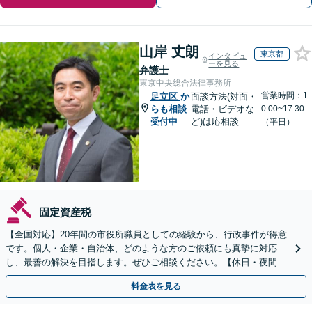
山岸 丈朗
東京都
インタビュ
ーを見る
弁護士
東京中央総合法律事務所
営業時間：1
足立区
か
面談方法(対面・
らも相談
電話・ビデオな
0:00~17:30
受付中
ど)は応相談
（平日）
固定資産税
【全国対応】20年間の市役所職員としての経験から、行政事件が得意
です。個人・企業・自治体、どのような方のご依頼にも真摯に対応
し、最善の解決を目指します。ぜひご相談ください。【休日・夜間相
談可】【ビデオ面談可】【銀座駅1分】
料金表を見る