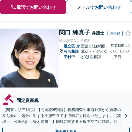
電話でお問い合わせ
メールでお問い合わせ
関口 純真子
弁護士
東京都
関口法律会計事務所
営業時間：1
足立区
か
面談方法(対面・
らも相談
電話・ビデオな
0:00~16:00
受付中
ど)は応相談
（平日）
固定資産税
【関東エリア対応】【元国税審判官】税務調査の事前対策から調査の
立ち会い、処分に対する不服申立てまで幅広く対応いたします。【税
理士・公認会計士等と連携可】国税に関する不服申立てに精通。行政
側の知見を活かしたサポートいたします
料金表を見る