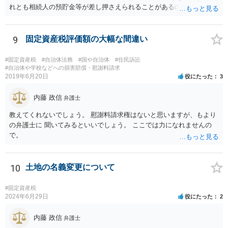
れとも相続人の預貯金等が差し押さえられることがあるのでしょう
か？ 可能性はあります。 ただ一般的には不動産の競売になり
ます。 また、固定資産税は遺産分割協議が整わない限り、法定相続分
ではなくあくまで不可分債務（？）ということになって相続人全員、
9
固定資産税評価額の大幅な間違い
一蓮托生の義務が生じるのでしょうか？ 連帯納付義務があるの
で、相続人全員の責任となります。 あなたが立て替えておき、遺
#固定資産税
#自治体法務
#国や自治体
#住民訴訟
産分割の際に精算するのがよいと思います。 遺産分割協議が進ま
#自治体や学校などへの損害賠償・慰謝料請求
2019年6月20日
役にたった
3
ないのであれば、弁護士に相談して、遺産分割調停や審判を した
方が早く解決すると思います。
内藤 政信
弁護士
教えてくれないでしょう。 慰謝料請求権はないと思いますが、もより
の弁護士に 聞いてみるといいでしょう。 ここでは力になれませんの
で。
10
土地の名義変更について
#固定資産税
2024年6月29日
役にたった
2
内藤 政信
弁護士