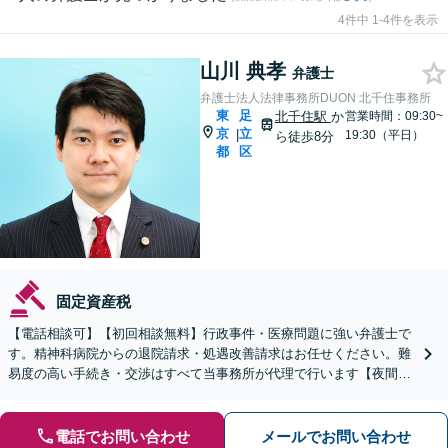
4件中 1-4件を表示
山川 典孝
弁護士
弁護士法人法律事務所DUON 北千住事務所
東
足
北千住駅
か
営業時間：09:30~
京
立
|
19:30（平日）
ら徒歩8分
都
区
固定資産税
【電話相談可】【初回相談無料】行政事件・医療問題に強い弁護士で
す。精神科病院からの退院請求・処遇改善請求はお任せください。難
易度の高い手続き・交渉はすべて当事務所が代理で行います【夜間・
休日面談可】【完全個室】【新宿三丁目駅5分】
電話でお問い合わせ
メールでお問い合わせ