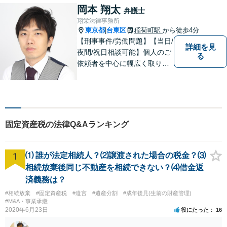
岡本 翔太
弁護士
翔栄法律事務所
東京都
台東区
稲荷町駅
から徒歩4分
|
【刑事事件/労働問題】【当日/
詳細を見
夜間/祝日相談可能】個人のご
る
依頼者を中心に幅広く取り扱
ってきました。最善の解決方
法を一緒に考えさせて頂きま
す。
固定資産税の法律Q&Aランキング
1
⑴ 誰が法定相続人？⑵譲渡された場合の税金？⑶
相続放棄後同じ不動産を相続できない？⑷借金返
済義務は？
#相続放棄
#固定資産税
#遺言
#遺産分割
#成年後見(生前の財産管理)
#M&A・事業承継
2020年6月23日
役にたった
16