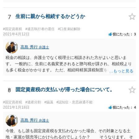
資産税については、持分に応じた負担が考えられますが、時効にかか
っていない部分については請求すればいいと思います。 なお、家賃に
ついては、お父様自身が遺産分割手続をしなかったのですから、あき
7
生前に親から相続するかどうか
らめるしかないと思います。
#固定資産税
#遺言執行者の選任
#口座凍結解除
2021年4月12日
役にたった
3
高島 秀行
弁護士
税金の相談は、弁護士でなく税理士に相談された方がよいと思いま
す。 一般的に、生前に名義変更されると贈与税が課され、相続税より
も多く税金がかかります。 ただ、相続時精算課税制度を取れば、実質
的に相続税と同等の税金で済む可能性があります。 実際に税理士にど
ういう場合にどれくらい税金がかかるか計算してもらって どういう方
針を取るか決められたらよいと思います。
8
固定資産税の支払いが滞った場合について。
#固定資産税
#遺産分割
#協議
#認知症・意思疎通不能
2021年1月18日
役にたった
4
高島 秀行
弁護士
今後、もし誰も固定資産税を支払わなかった場合、その対象となる土
地・家屋が競売等にかけられるのでしょうか？ そうなります。 そ