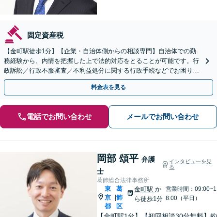
固定資産税
【金町駅徒歩1分】【企業・自治体側からの相談専門】自治体での勤
務経験から、内情を把握した上で法的対応をとることが可能です。行
政訴訟／行政不服審査／不利益処分に関する行政手続などでお困りの
方はご相談ください。【初回30分来所相談無料】
料金表を見る
電話でお問い合わせ
メールでお問い合わせ
岡部 頌平
弁護
インタビューを見
る
士
葛飾総合法律事務所
東
葛
金町駅
か
営業時間：09:00~1
京
飾
|
8:00（平日）
ら徒歩1分
都
区
【金町駅1分】【初回相談30分無料】約