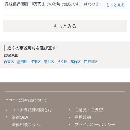
路線価評価額110万円までの贈与は無税です。 終わります。
もっとみる
近くの市区町村を選び直す
23区東部
台東区
墨田区
江東区
荒川区
足立区
葛飾区
江戸川区
ココナラ法律相談について
ココナラ法律相談とは
ご意見・ご要望
法律Q&A
利用規約
法律相談コラム
プライバシーポリシー