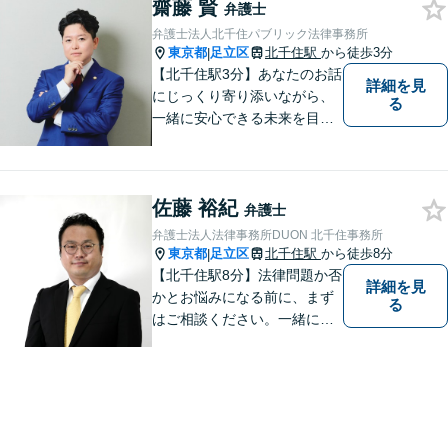
齋藤 賢
弁護士
弁護士法人北千住パブリック法律事務所
東京都
足立区
北千住駅
から徒歩3分
|
【北千住駅3分】あなたのお話
詳細を見
にじっくり寄り添いながら、
る
一緒に安心できる未来を目指
します。どんなに小さなお悩
みでも気軽にご相談いただけ
る「安心して頼れる弁護士」
佐藤 裕紀
を目指しています。まずはお
弁護士
気軽にご相談ください【丁寧
弁護士法人法律事務所DUON 北千住事務所
なヒアリング】【完全個室で
東京都
足立区
北千住駅
から徒歩8分
|
相談】
【北千住駅8分】法律問題か否
詳細を見
かとお悩みになる前に、まず
る
はご相談ください。一緒に考
えましょう。 お悩み事を一人
で抱えることはありません。
ご遠慮なくご相談ください。