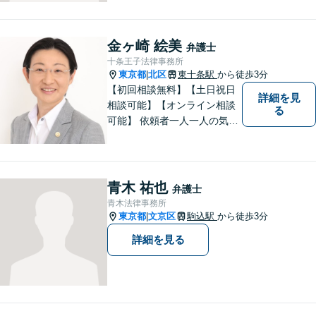
法的ソリューションをご提供
いたします。複数弁護士が在
籍し、複雑な問題にも対応可
金ヶ崎 絵美
弁護士
能です。お困りごとがありま
十条王子法律事務所
したら、まずはご相談を。
東京都
北区
東十条駅
から徒歩3分
|
【初回相談無料】【土日祝日
詳細を見
相談可能】【オンライン相談
る
可能】 依頼者一人一人の気持
ちを大切にし、最善の解決策
を見出す身近な弁護士である
ことを心掛けており、多数の
方より、元気になった・安心
青木 祐也
弁護士
したという声をいただいてお
青木法律事務所
ります。
東京都
文京区
駒込駅
から徒歩3分
|
詳細を見る