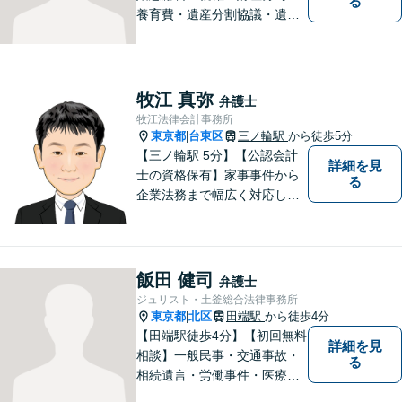
る
養育費・遺産分割協議・遺言
書作成・不動産・建築問題等
はお任せください。荒川区出
身、地元密着型の女性弁護士
が丁寧に対応します。弁護士
牧江 真弥
弁護士
は敷居が高いと感じておられ
牧江法律会計事務所
る方はぜひご相談ください。
東京都
台東区
三ノ輪駅
から徒歩5分
|
【三ノ輪駅 5分】【公認会計
詳細を見
士の資格保有】家事事件から
る
企業法務まで幅広く対応して
います。弁護士資格の他に公
認会計士の資格も取得してい
るため、財務・法務の両側面
からサポート可能です。まず
飯田 健司
弁護士
は話を聞いてみたいという方
ジュリスト・土釜総合法律事務所
も、お気軽にご相談くださ
東京都
北区
田端駅
から徒歩4分
|
い。
【田端駅徒歩4分】【初回無料
詳細を見
相談】一般民事・交通事故・
る
相続遺言・労働事件・医療問
題など、幅広い問題に対して