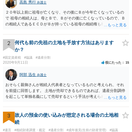
高島 秀行
弁護士
２０年以上前に祖母が亡くなり、その後にＢが今年亡くなっているの
で 祖母の相続人は、母とＢで、Ｂがその後に亡くなっているので、Ｂ
の相続人であるＥＣＤがＢが持っている祖母の相続権も相続すること
となります。 したがって、遺産分割協議するにも、相続放棄するにも
Ｅも行う必要があります。 Ｂの配偶者であるＥは常にＢの相続人とな
ります。
2
何代も前の先祖の土地を手放す方法はあります
か？
#固定資産税
#協議
#遺産分割
2020年9月11日
役にたった
15
阿部 迅生
弁護士
おそらく親御さんが相続人代表者となっているものと考えられ、それ
を前提に回答します。 土地が売却できるものであれば、遺産分割調停
を起こして単独名義にして売却するという手法が考えられます。 相続
人を見つけ出すことは時間と費用はかかりますが、実現できないこと
ではないです。問題は売却できる土地かどうかとどの程度で売却でき
るかになります。 売却できない又は売却できたとしてもわずかな金額
3
故人の預金の使い込みが想定される場合の土地相
であるとなれば、共有持ち分の放棄ができるかの検討になりますが、
続
放棄できたとしても時間と費用はかかるので、固定資産税の金額と比
#遺言
#相続財産調査・鑑定
#遺産分割
#成年後見(生前の財産管理)
#協議
較して費用対効果があるかどうかという検討になります。