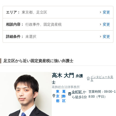
エリア
東京都、足立区
変更
相談内容
行政事件、固定資産税
変更
詳細条件
未選択
変更
足立区から近い固定資産税に強い弁護士
高木 大門
弁護
インタビューを見
る
士
葛飾総合法律事務所
東
葛
金町駅
か
営業時間：09:00~1
京
飾
|
8:00（平日）
ら徒歩1分
都
区