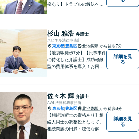
格あり】トラブルの解決へは
スピード対応が重要です。問
題の本質を掘り下げ、真の解
決を目指します。不動産・相
続・離婚・企業法務はお任せ
杉山 雅浩
弁護士
ください。【板橋駅徒歩1分】
スピネル法律事務所
東京都
豊島区
北池袋駅
から徒歩7分
|
【池袋駅徒歩7分】【民事事件
詳細を見
に特化した弁護士】成功報酬
る
型の費用体系を導入！お困り
ごとがあれば、まずはご相談
ください。「街の法律家」と
しての身近な事細かい事件ま
で広く取り扱い、幅広い分野
佐々木 輝
弁護士
で実績あり！【完全個室対
AWL法律税務事務所
応】
東京都
豊島区
北池袋駅
から徒歩8分
|
【相続診断士の資格あり】相
詳細を見
続人同士の調整役となって、
る
相続問題の円満・穏便な解決
をサポート／遺留分侵害額請