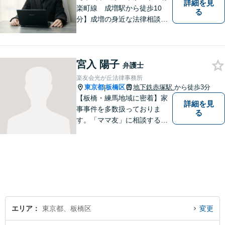
詳細を見
楽町線 成増駅から徒歩10
る
分】成増の身近な法律相談所
です。小さなお悩みでも構い
ません。お気軽にご相談くだ
さい。
宮入 陽子
弁護士
楽友会光が丘法律事務所
東京都
板橋区
地下鉄赤塚駅
から徒歩3分
|
【板橋・練馬地域に密着】家
詳細を見
事事件を多数扱っておりま
る
す。「ママ友」に相談するよ
うな感覚で、気楽にご相談下
さい。
エリア
東京都、板橋区
変更