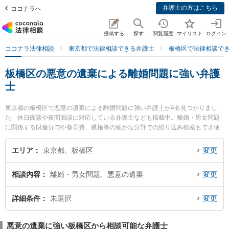
弁護士の方はこちら
ココナラへ
投稿する
探す
閲覧履歴
マイリスト
ログイン
ココナラ法律相談
東京都で法律相談できる弁護士
板橋区で法律相談で
板橋区の悪意の遺棄による離婚問題に強い弁護
士
東京都の板橋区で悪意の遺棄による離婚問題に強い弁護士が4名見つかりまし
た。休日面談や夜間面談に対応している弁護士なども掲載中。離婚・男女問題
に関係する財産分与や養育費、親権等の細かな分野での絞り込み検索もでき便
利です。特に西台法律事務所の俣野 政紀弁護士やN総合法律事務所の首藤 裕二
弁護士、木下信行法律事務所の木下 信行弁護士のプロフィール情報や弁護士費
エリア
東京都、板橋区
変更
用、強みなどが注目されています。『板橋区で土日や夜間に発生した悪意の遺
棄による離婚問題のトラブルを今すぐに弁護士に相談したい』『悪意の遺棄に
相談内容
離婚・男女問題、悪意の遺棄
変更
よる離婚問題のトラブル解決の実績豊富な近くの弁護士を検索したい』『初回
相談無料で悪意の遺棄による離婚問題を法律相談できる板橋区内の弁護士に相
談予約したい』などでお困りの相談者さんにおすすめです。
詳細条件
未選択
変更
悪意の遺棄に強い板橋区から相談可能な弁護士