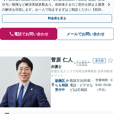
分与／親権など解決実績多数あり。依頼者さまのご意向を踏まえ最善
の解決を目指します。お一人で悩まずまずはご相談ください【初回来
所相談無料】【電話・web面談可】【千葉中央駅5分】
料金表を見る
電話でお問い合わせ
メールでお問い合わせ
菅原 仁人
東京都
インタビュ
ーを見る
弁護士
弁護士法人リブラ共同法律事務所 吉祥寺駅前
オフィス
営業時間：0
板橋区
か
面談方法(対面・
らも相談
電話・ビデオな
9:00~20:00
受付中
ど)は応相談
（平日）