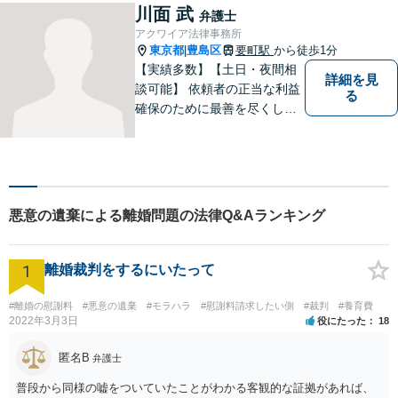
産、離婚、労働、借金トラブ
川面 武
弁護士
ルならお任せください。【企
アクワイア法律事務所
業側にも対応】【池袋駅5分】
東京都
豊島区
要町駅
から徒歩1分
|
【実績多数】【土日・夜間相
詳細を見
談可能】 依頼者の正当な利益
る
確保のために最善を尽くして
参ります。
悪意の遺棄による離婚問題の法律Q&Aランキング
1
離婚裁判をするにいたって
#離婚の慰謝料
#悪意の遺棄
#モラハラ
#慰謝料請求したい側
#裁判
#養育費
2022年3月3日
役にたった
18
匿名B
弁護士
普段から同様の嘘をついていたことがわかる客観的な証拠があれば、