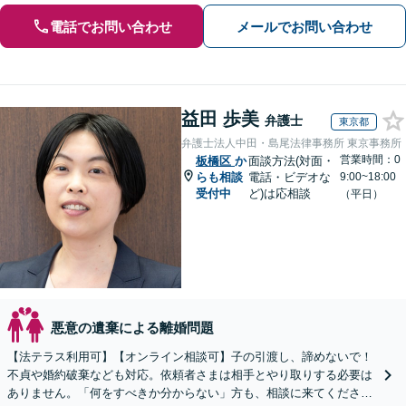
電話でお問い合わせ
メールでお問い合わせ
益田 歩美
弁護士
東京都
弁護士法人中田・島尾法律事務所 東京事務所
営業時間：0
板橋区
か
面談方法(対面・
らも相談
電話・ビデオな
9:00~18:00
受付中
ど)は応相談
（平日）
悪意の遺棄による離婚問題
【法テラス利用可】【オンライン相談可】子の引渡し、諦めないで！
不貞や婚約破棄なども対応。依頼者さまは相手とやり取りする必要は
ありません。「何をすべきか分からない」方も、相談に来てくださ