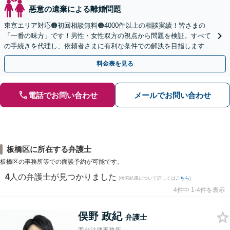
悪意の遺棄による離婚問題
東京エリア対応🟠初回相談無料🟠4000件以上の相談実績！皆さまの
「一番の味方」です！男性・女性双方の視点から問題を検証。すべて
の手続きを代理し、依頼者さまに有利な条件での解決を目指します
【夜間相談・WEB面談可】【完全個室・秘密厳守】
料金表を見る
電話でお問い合わせ
メールでお問い合わせ
板橋区に所在する弁護士
板橋区の事務所等での面談予約が可能です。
4
人の弁護士が見つかりました
(検索結果について詳しくは
こちら
)
4件中 1-4件を表示
俣野 政紀
弁護士