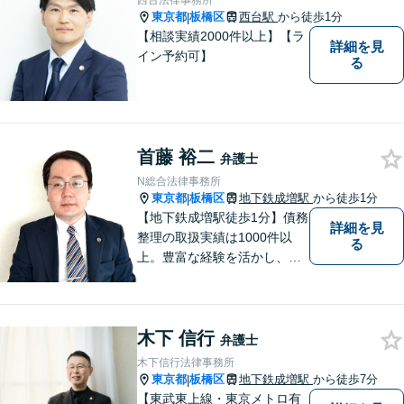
西台法律事務所
東京都
板橋区
西台駅
から徒歩1分
|
【相談実績2000件以上】【ラ
詳細を見
イン予約可】
る
首藤 裕二
弁護士
N総合法律事務所
東京都
板橋区
地下鉄成増駅
から徒歩1分
|
【地下鉄成増駅徒歩1分】債務
詳細を見
整理の取扱実績は1000件以
る
上。豊富な経験を活かし、ご
相談から各種手続き、交渉等
すべてサポート。ご依頼者さ
まと真摯に向き合い、二人三
木下 信行
脚で解決へ向けて尽力いたし
弁護士
ます。まずはお気軽にご相談
木下信行法律事務所
ください。
東京都
板橋区
地下鉄成増駅
から徒歩7分
|
【東武東上線・東京メトロ有