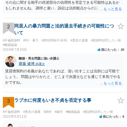
その点に関する相手の供述部分の信用性を否定できる可能性はあるか
もしれませんね。 調停と違い、訴訟は法的観点からの証拠と主張がよ
りいっそう重要になります。相手の暴言を吐かれたとの主張について
も、全体のなかでその主張がどの程度の意味を有するのかにより、対
処方法も変わってきうるものです。離婚に向けてしっかりと訴訟を進
2
同居人の暴力問題と法的退去手続きの可能性につ
めていく場合には、弁護士に依頼することを検討された方がいいかも
いて
しれませんね^^
#不倫慰謝料
#DV・暴力
#異性関係(不貞等)
#悪意の遺棄
#慰謝料請求したい側
#離婚協議
2019年7月10日
役にたった
20
離婚・男女問題に強い弁護士
齋藤 健博
弁護士
賃貸借契約の名義があなたであれば、追い出すことは法的には可能で
しょう。 問題はやりかたと、どこまで弁護士などを通じて本気でやる
かですね。
3
ラブホに何度もいき不貞を否定する事
#不倫慰謝料
#悪意の遺棄
#調停
#裁判
#離婚協議
#慰謝料請求したい側
2022年5月11日
役にたった
6