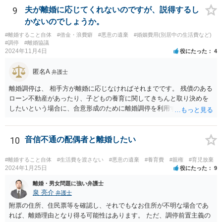
いう点については、婚姻費用分担請求調停を申し立てることも有効で
9
夫が離婚に応じてくれないのですが、説得するし
す。 証拠の整理が重要ですので、早めに弁護士へ具体的事情を示して
かないのでしょうか。
相談することをお勧めします。
#離婚すること自体
#借金・浪費癖
#悪意の遺棄
#婚姻費用(別居中の生活費など)
#調停
#離婚協議
2024年11月4日
役にたった
4
匿名A
弁護士
離婚調停は、 相手方が離婚に応じなければそれまでです。 残債のある
ローン不動産があったり、子どもの養育に関してきちんと取り決めを
したいという場合に、合意形成のために離婚調停を利用することは合
理性があります。 ですが、ご自身のケースでは、そのような事情はな
いため、 申立てをしても相手方が出頭せず終わってしまったり、 半年
から一年調停をやって徒労に終わるだけといったデメリットの部分が
10
音信不通の配偶者と離婚したい
大きいように思われます。 調停前置主義との関係で、離婚訴訟を見据
えて調停を行う（即不調でも構わない）ということは考えられます
#離婚すること自体
#生活費を渡さない
#悪意の遺棄
#養育費
#親権
#育児放棄
が、ご自身のケースで現状離婚訴訟をしても難しいように思われます
2024年1月25日
役にたった
9
（別居期間の長期化を目標にするのが一般的）。 夫が有責配偶者であ
離婚・男女問題に強い弁護士
ると主張立証することは困難でしょう。 収入次第でご自身が支払いを
泉 亮介
弁護士
することになる可能性はあります。 物品のやりとりに関してはご自身
附票の住所、住民票等を確認し、それでもなお住所が不明な場合であ
による交渉ができていない状態ですので、 婚費の調停の際にお話をさ
れば、離婚理由となり得る可能性はあります。 ただ、調停前置主義の
れるか、調停外で代理人をたてるなどして交渉を検討されるとよいで