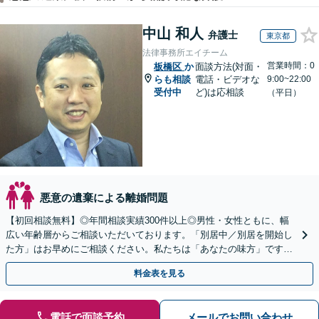
中山 和人
弁護士
東京都
法律事務所エイチーム
営業時間：0
板橋区
か
面談方法(対面・
らも相談
電話・ビデオな
9:00~22:00
受付中
ど)は応相談
（平日）
悪意の遺棄による離婚問題
【初回相談無料】◎年間相談実績300件以上◎男性・女性ともに、幅
広い年齢層からご相談いただいております。「別居中／別居を開始し
た方」はお早めにご相談ください。私たちは「あなたの味方」です。
経験豊富な私たちが最後まで丁寧にサポートします。
料金表を見る
電話で面談予約
メールでお問い合わせ