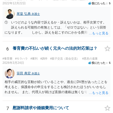
2022年12月22日
役にたった
5
尾畠 弘典
弁護士
① いつどのような内容で訴えるか・訴えないかは、相手次第です。
訴えられる可能性の有無としては、「ゼロではない」という回答
になります。 しかし、訴えを起こすのにかかる費用や手間を考え
れば、その可能性は、高くはないと思います。 ② 脅迫や錯誤、意思
能力がない状況で作成した場合などは、無効になったり取り消された
りする可能性があります。しかし、法的には無効や取消しを主張する
6
養育費の不払いが続く元夫への法的対応策は？
ハードルはとても高いです。お聞きする限り、今回のケースでは無効
や取消しとなるような事情はないと思われます。 ③ 公正証書を作成
#養育費
#モラハラ
#審判
#調停
#親子交流（面会交流）
#悪意の遺棄
するには、公正証書を作成すること自体の双方の合意と相互の協力
2026年3月24日
役にたった
5
（作成のためには双方日程を調整して公証役場に同時に赴く必要があ
ります）と、合意内容について双方の了承が必要です。 現状では相
笹田 典宏
弁護士
手方と合意を経るのは、難しいのではないでしょうか。 作成済みの
相手の威圧的な言動が続いていることや、過去にDV歴があったことを
協議書に記載された養育費の金額が法的にみて低すぎる場合は、養育
考えると、保護命令の申立をすることも検討されたほうがいいかもし
費増額を求める調停を提起するのがお勧めです。 調停で話し合いが
れません。 また、代理人が就けば直接の連絡は無くなりますので、ご
まとまらなければ、審判といって、それぞれの収入をもとに裁判所が
相談者の方も代理人を立てるのも一手です。 面会交流含め、元夫との
適切な金額を判断しますので、一応の決着はつきます。 調停や審判
やりとりが相当ご心労になっていると見受けられますので、一度弁護
で決定された養育費を支払わない場合は、強制執行（例えば給与の差
士や行政の相談窓口にご相談されることをお勧め致します。
7
慰謝料請求や婚姻費用について
押えが考えられます。）することが可能です。 作成済みの協議書