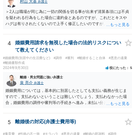
村山 大基
弁護士
＞2人は職場が同じ為に一切の関係を切る事が出来ず清算条項には不貞
を疑われる行為をした場合に違約金とあるのですが、これだとキスや
ハグは有りされたくないので上手く修正したいのですが、アドバイス
頂けないでしょうか？ 詳細は相談に行って聞いてみるのがいいと思い
ますが、 「不貞を疑われる行為」という書き方だと、今後何らかの接
触をした際にこれは不貞を疑われる行為ではない、勝手に疑っている
4
婚姻費用請求を無視した場合の法的リスクについ
だけだ、 と反論されかねません。 そのため、はっきり「不貞したらい
て教えてください
くら」とか、今回の経緯を踏まえるなら「二人で宿泊したらいくら」
#婚姻費用(別居中の生活費など)
#調停
#審判
#離婚すること自体
#悪意の遺棄
とか書いた方が、 言い逃れしにくいと思われます。 不貞や宿泊でない
#離婚書類作成
接触については、書き方を検討してみましょう。 ただ記載自体はでき
2024年9月30日
役にたった
5
ても、実際なかなかその証拠が掴みにくいのでは、と思います。 わざ
離婚・男女問題に強い弁護士
わざ屋外でそういう行為をするか、という問題です。
泉 亮介
弁護士
婚姻費用については，基本的に別居したとしても支払い義務が生じま
すので，支払わないということは難しいでしょう。支払わなかった場
合，婚姻費用の調停や審判等の手続きへ進み，未払い分として差押を
受けるリスクがあると言えます。
5
離婚後の対応(弁護士費用等)
#養育費
#性格の不一致
#モラハラ
#悪意の遺棄
#離婚の慰謝料
#調停