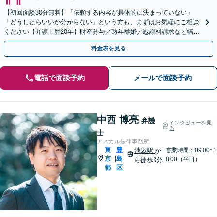
【初回面談30分無料】「依頼する内容が具体的に決まっていない」
「どうしたらいいか分からない」という方も、まずはお気軽にご相談
ください【弁護士歴20年】財産分与／熟年離婚／慰謝料請求など幅広
く対応可能です【池袋駅5分】
料金表を見る
電話で面談予約
メールで面談予約
中西 博亮
弁護
インタビューを見
る
士
アスカル法律事務所
東
豊
池袋駅
か
営業時間：09:00~1
京
島
|
8:00（平日）
ら徒歩3分
都
区