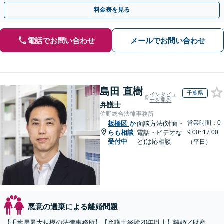
い。相談・書類作成のみのプランもあります
料金表を見る
電話でお問い合わせ
メールでお問い合わせ
島田 直樹
千葉県
インタビュ
ーを見る
弁護士
佐野総合法律事務所
営業時間：0
板橋区
か
面談方法(対面・
らも相談
電話・ビデオな
9:00~17:00
受付中
ど)は応相談
（平日）
悪意の遺棄による離婚問題
【千葉県最大規模の法律事務所】【弁護士経験20年以上】離婚／財産