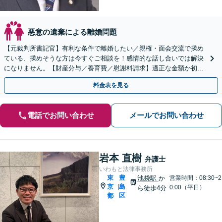
悪意の遺棄による離婚問題
【元裁判所書記官】有利な条件で離婚したい／親権・面会交流で揉め
ている、揉めそうな方は今すぐご相談を！感情的な話し合いでは解決
になりません。【財産分与／養育費／慰謝料請求】適正な金額か初回
面談でアドバイス【子連れ相談可】
料金表を見る
電話でお問い合わせ
メールでお問い合わせ
岩本 直樹
弁護士
いわもと法律事務所
東
豊
池袋駅
か
営業時間：08:30~2
京
島
|
0:00（平日）
ら徒歩4分
都
区