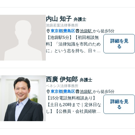
求／相続人・相続財産調査／
遺言書作成／遺産分割相続放
棄などお任せください【池袋8
内山 知子
弁護士
分】交通事故・借金問題にも
池袋若葉法律事務所
対応
東京都
豊島区
池袋駅
から徒歩5分
|
【池袋駅5分】【初回相談無
詳細を見
料】「法律知識を市民のため
る
に」という志を持ち、日々弁
護士活動に取り組んでいま
す。親権/財産分与/国際結婚な
どの問題でお悩みの方、長年
の経験と持ち前の情熱で手厚
西廣 伊知郎
弁護士
くサポートさせていただきま
ベネシス法律事務所
す。【フランス語対応可能】
東京都
豊島区
池袋駅
から徒歩5分
|
【15分電話無料相談あり】
詳細を見
【土日も20時まで｜定休日な
る
し】【公務員・会社員経験あ
り】【弁護士歴15年以上】ス
ピード対応に定評あり。オン
ライン面談も実施中。不動