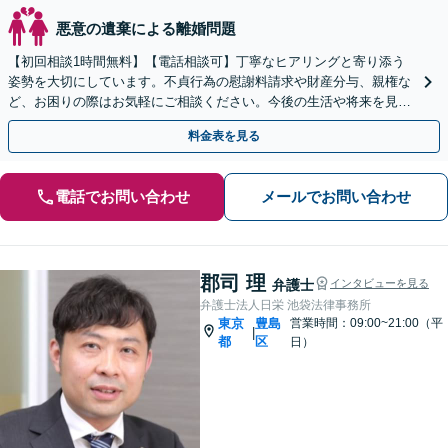
悪意の遺棄による離婚問題
【初回相談1時間無料】【電話相談可】丁寧なヒアリングと寄り添う
姿勢を大切にしています。不貞行為の慰謝料請求や財産分与、親権な
ど、お困りの際はお気軽にご相談ください。今後の生活や将来を見据
えた解決策を提案いたします。【休日・夜間面談可】
料金表を見る
電話でお問い合わせ
メールでお問い合わせ
郡司 理
弁護士
インタビューを見る
弁護士法人日栄 池袋法律事務所
東京
豊島
営業時間：09:00~21:00（平
|
都
区
日）