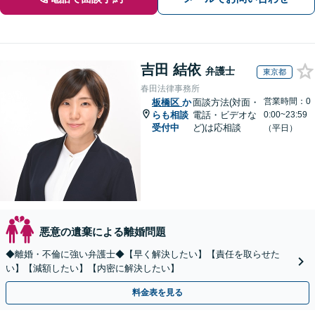
吉田 結依
弁護士
東京都
春田法律事務所
営業時間：0
板橋区
か
面談方法(対面・
らも相談
電話・ビデオな
0:00~23:59
受付中
ど)は応相談
（平日）
悪意の遺棄による離婚問題
◆離婚・不倫に強い弁護士◆【早く解決したい】【責任を取らせた
い】【減額したい】【内密に解決したい】
料金表を見る