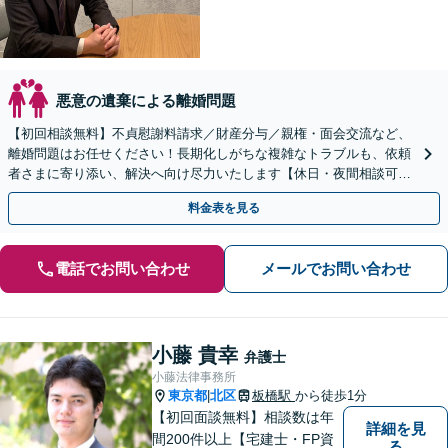
悪意の遺棄による離婚問題
【初回相談無料】不貞慰謝料請求／財産分与／親権・面会交流など、
離婚問題はお任せください！長期化しがちな複雑なトラブルも、依頼
者さまに寄り添い、解決へ向け尽力いたします【休日・夜間相談可】
気軽にご相談できるバックアッププランあり【池袋駅4分】
料金表を見る
電話でお問い合わせ
メールでお問い合わせ
小藤 貴幸
弁護士
小藤法律事務所
東京都
北区
板橋駅
から徒歩1分
|
【初回面談無料】相談数は年
詳細を見
間200件以上【宅建士・FP資
る