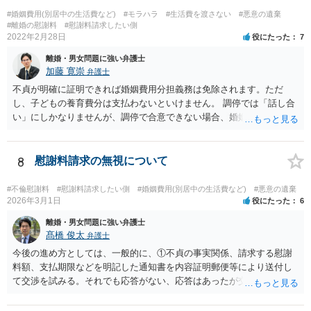
が、公正証書ではないのであれば、現状では約束違反に対して強制執
行することができないという状況です。 ④ まず、現状からすれば公
#婚姻費用(別居中の生活費など)
#モラハラ
#生活費を渡さない
#悪意の遺棄
#離婚の慰謝料
#慰謝料請求したい側
正証書の作成の依頼ではなく、依頼を受けるとすれば養育費増額の調
2022年2月28日
役にたった
7
停だと思います。 弁護士費用は自由化されており、弁護士ごとに
異なりますが、依頼時に２０～３０万円程度、増額が実現できた場合
離婚・男女問題に強い弁護士
には増額できた金額の●％という形で報酬を設定している場合が多いと
加藤 寛崇
弁護士
思います。 調停や審判によって、養育費が現状と比べて増減額し
不貞が明確に証明できれば婚姻費用分担義務は免除されます。ただ
得るのは③で説明したとおりです。 ⑤ 養育費の増額を求めることが
し、子どもの養育費分は支払わないといけません。 調停では「話し合
できる可能性があるのは③で説明したとおりです。 違反の内容次
い」にしかなりませんが、調停で合意できない場合、婚姻費用につい
第ではありますが、迷惑行為の停止を求めたり、賠償を求める訴訟と
ては裁判所が決める「審判」手続きに移るので、その段階で立証しな
いうものも、一応考えられないではありません。 ただし、訴訟を
いといけません。 慰謝料は調停では相手が応じないと決められないの
起こすにも相応の費用と時間がかかります。 たとえば養育費の増
で、訴訟を起こした裁判でしか（合意できない限り）請求できませ
8
慰謝料請求の無視について
額調停を依頼して、併せて弁護士から相手に迷惑行為をやめるよう通
ん。
知を行い牽制することが考えられます。
#不倫慰謝料
#慰謝料請求したい側
#婚姻費用(別居中の生活費など)
#悪意の遺棄
2026年3月1日
役にたった
6
離婚・男女問題に強い弁護士
髙橋 俊太
弁護士
今後の進め方としては、一般的に、①不貞の事実関係、請求する慰謝
料額、支払期限などを明記した通知書を内容証明郵便等により送付し
て交渉を試みる。それでも応答がない、応答はあったが交渉で解決で
きそうにない場合は、②不貞慰謝料請求訴訟を提起するということに
なるでしょう。 また、配偶者と別居中で生活費が支払われていないと