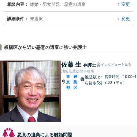
相談内容
離婚・男女問題、悪意の遺棄
変更
詳細条件
未選択
変更
板橋区から近い悪意の遺棄に強い弁護士
佐藤 生
弁護士
インタビューを見る
池袋若葉法律事務所
東
豊
池袋駅
か
営業時間：10:00~1
京
島
|
8:00（平日）
ら徒歩5分
都
区
悪意の遺棄による離婚問題