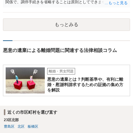
関係で、調停手続きを省略することは原則としてできません。また、
しょう。
調停では公示送達の手続きは利用できないため、調停を経た上で訴訟
を考える必要があるでしょう。 ご自身で対応が難しければ弁護士を立
てた方が良いかと思われます。 調停においては、相手と直接会うとい
もっとみる
うことは基本的にないため、代理人とご本人と裁判所で話をしていく
形となります。
悪意の遺棄による離婚問題に関連する法律相談コラム
離婚・男女問題
悪意の遺棄とは？判断基準や、有利に離
婚・慰謝料請求するための証拠の集め方
を解説
近くの市区町村を選び直す
23区北部
豊島区
北区
板橋区