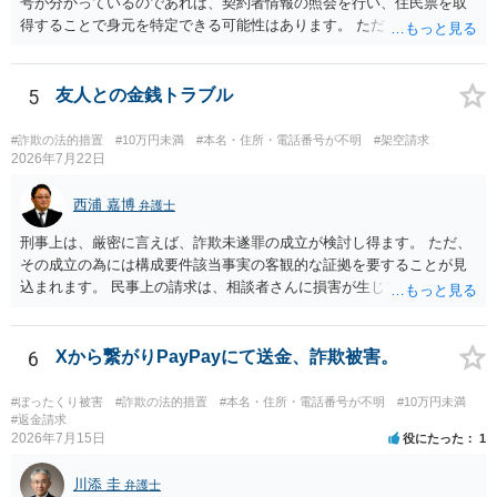
号が分かっているのであれば、契約者情報の照会を行い、住民票を取
得することで身元を特定できる可能性はあります。 ただ、他人名義の
携帯電話であるなどした場合には特定に結びつけることは難しいとこ
ろです。 LINEについても、詐欺の事案であれば照会できる可能性はあ
りますが、携帯電話の番号を経由する方法より難しくなります。 身元
5
友人との金銭トラブル
を特定した後は、返金の理屈があるかどうかを確認していきます。 基
本的に贈与に該当する場合には返金請求ができません。 詐欺を含め、
#詐欺の法的措置
#10万円未満
#本名・住所・電話番号が不明
#架空請求
当方に返金の理屈があるかどうかを確認していきます。 さらに、渡し
2026年7月22日
た金額について、裏付けがあるかどうかも精査します。 上記を経て、
身元の特定、返金の理屈があると判断できるのであれば、まずは交渉
西浦 嘉博
弁護士
からスタートすることになるでしょう。 ご理解のとおり、詐欺である
刑事上は、厳密に言えば、詐欺未遂罪の成立が検討し得ます。 ただ、
ことの立証は簡単ではありません。 刑事事件化が出来るのであれば、
その成立の為には構成要件該当事実の客観的な証拠を要することが見
返金交渉で有利になる可能性がありますが、民事上の詐欺の立証以上
込まれます。 民事上の請求は、相談者さんに損害が生じていない以
に難しいところがあります。 こちらについては、一度、最寄りの警察
上、困難な様に思われます。 より詳細な事項についてお聞きになりた
署に被害相談をするようにしてください。 具体的な見通しに関して
い場合、最寄りの法律事務所での相談を検討ください。 上記、ご参考
は、証拠を拝見する必要があるため、直接弁護士にご相談された方が
ください。
6
Xから繋がりPayPayにて送金、詐欺被害。
良いかと思います。
#ぼったくり被害
#詐欺の法的措置
#本名・住所・電話番号が不明
#10万円未満
#返金請求
2026年7月15日
役にたった
1
川添 圭
弁護士