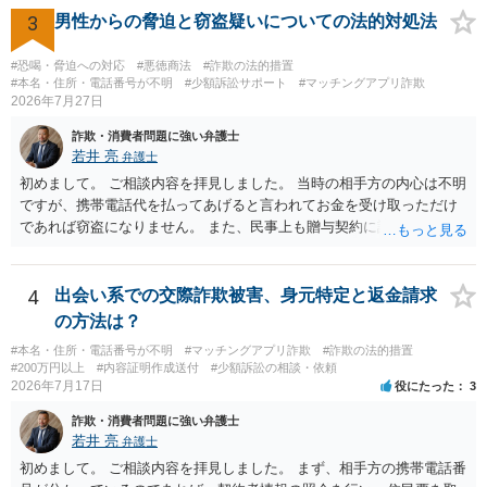
3
男性からの脅迫と窃盗疑いについての法的対処法
#恐喝・脅迫への対応
#悪徳商法
#詐欺の法的措置
#本名・住所・電話番号が不明
#少額訴訟サポート
#マッチングアプリ詐欺
2026年7月27日
詐欺・消費者問題に強い弁護士
若井 亮
弁護士
初めまして。 ご相談内容を拝見しました。 当時の相手方の内心は不明
ですが、携帯電話代を払ってあげると言われてお金を受け取っただけ
であれば窃盗になりません。 また、民事上も贈与契約に該当すると思
われるところ、返済の義務はありません。 これ以上のやり取りをせ
ず、可能であればブロックをするようにしてください。 ご不安であれ
ば、最寄りの警察署に相談をしても良いかもしれません。 以上、ご参
4
出会い系での交際詐欺被害、身元特定と返金請求
考になれば幸いです。
の方法は？
#本名・住所・電話番号が不明
#マッチングアプリ詐欺
#詐欺の法的措置
#200万円以上
#内容証明作成送付
#少額訴訟の相談・依頼
2026年7月17日
役にたった
3
詐欺・消費者問題に強い弁護士
若井 亮
弁護士
初めまして。 ご相談内容を拝見しました。 まず、相手方の携帯電話番