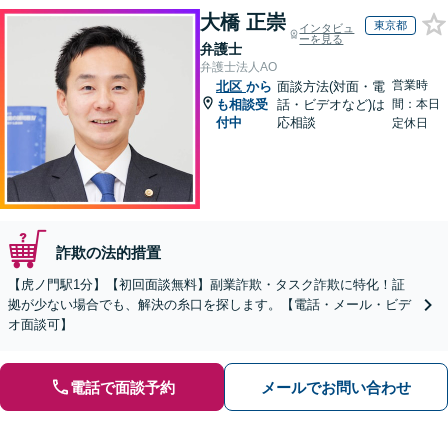
大橋 正崇
東京都
インタビュ
ーを見る
弁護士
弁護士法人AO
営業時
北区
から
面談方法(対面・電
も相談受
話・ビデオなど)は
間：本日
付中
応相談
定休日
詐欺の法的措置
【虎ノ門駅1分】【初回面談無料】副業詐欺・タスク詐欺に特化！証
拠が少ない場合でも、解決の糸口を探します。【電話・メール・ビデ
オ面談可】
電話で面談予約
メールでお問い合わせ