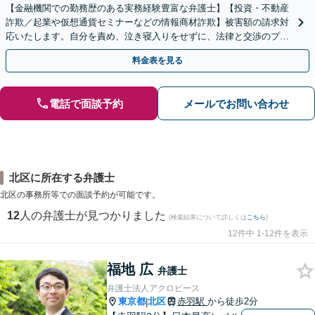
【金融機関での勤務歴のある実務経験豊富な弁護士】【投資・不動産
詐欺／起業や仮想通貨セミナーなどの情報商材詐欺】被害額の請求対
応いたします。自分を責め、泣き寝入りをせずに、法律と交渉のプロ
にまずはご相談ください。【表参道駅から徒歩3分】
料金表を見る
電話で面談予約
メールでお問い合わせ
北区に所在する弁護士
北区の事務所等での面談予約が可能です。
12
人の弁護士が見つかりました
(検索結果について詳しくは
こちら
)
12件中 1-12件を表示
福地 広
弁護士
弁護士法人アクロピース
東京都
北区
赤羽駅
から徒歩2分
|