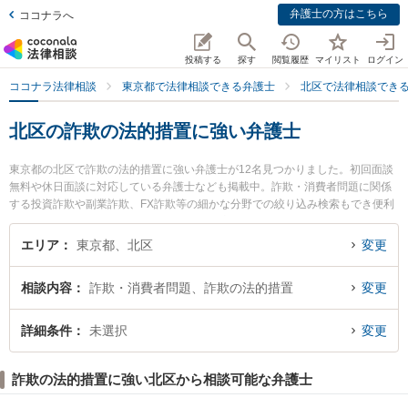
弁護士の方はこちら
ココナラへ
投稿する
探す
閲覧履歴
マイリスト
ログイン
ココナラ法律相談
東京都で法律相談できる弁護士
北区で法律相談でき
北区の詐欺の法的措置に強い弁護士
東京都の北区で詐欺の法的措置に強い弁護士が12名見つかりました。初回面談
無料や休日面談に対応している弁護士なども掲載中。詐欺・消費者問題に関係
する投資詐欺や副業詐欺、FX詐欺等の細かな分野での絞り込み検索もでき便利
です。特に弁護士法人アクロピースの福地 広弁護士や弁護士法人アクロピース
の佐々木 一夫弁護士、弁護士法人アクロピースの須田 克也弁護士のプロフィー
エリア
東京都、北区
変更
ル情報や弁護士費用、強みなどが注目されています。『北区で土日や夜間に発
生した詐欺の法的措置のトラブルを今すぐに弁護士に相談したい』『詐欺の法
相談内容
詐欺・消費者問題、詐欺の法的措置
変更
的措置のトラブル解決の実績豊富な近くの弁護士を検索したい』『初回相談無
料で詐欺の法的措置を法律相談できる北区内の弁護士に相談予約したい』など
でお困りの相談者さんにおすすめです。
詳細条件
未選択
変更
詐欺の法的措置に強い北区から相談可能な弁護士