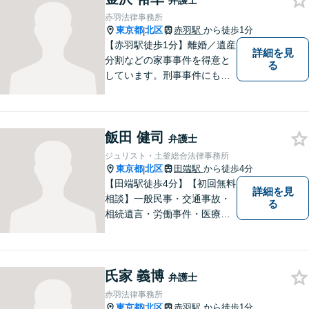
弁護士
したという声をいただいてお
赤羽法律事務所
ります。
東京都
北区
赤羽駅
から徒歩1分
|
【赤羽駅徒歩1分】離婚／遺産
詳細を見
分割などの家事事件を得意と
る
しています。刑事事件にも対
応可能。複数対応ご希望の場
合、2名の弁護士で相談に対応
します。他事務所と連携した
飯田 健司
弁護団事件の経験多数。【セ
弁護士
カンドオピニオン対応】お気
ジュリスト・土釜総合法律事務所
軽にご連絡ください。
東京都
北区
田端駅
から徒歩4分
|
【田端駅徒歩4分】【初回無料
詳細を見
相談】一般民事・交通事故・
る
相続遺言・労働事件・医療問
題など、幅広い問題に対して
法的ソリューションをご提供
いたします。複数弁護士が在
氏家 義博
籍し、複雑な問題にも対応可
弁護士
能です。お困りごとがありま
赤羽法律事務所
したら、まずはご相談を。
東京都
北区
赤羽駅
から徒歩1分
|