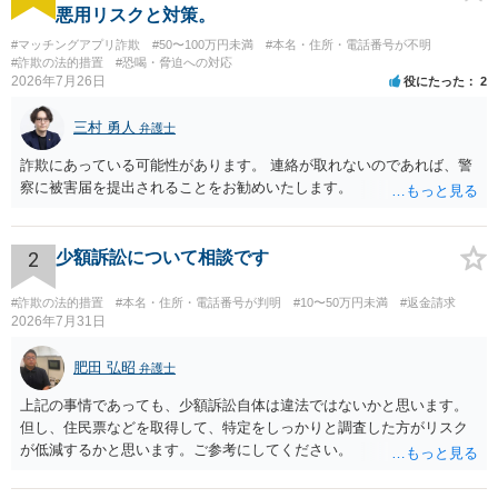
悪用リスクと対策。
#マッチングアプリ詐欺
#50〜100万円未満
#本名・住所・電話番号が不明
#詐欺の法的措置
#恐喝・脅迫への対応
2026年7月26日
役にたった
2
三村 勇人
弁護士
詐欺にあっている可能性があります。 連絡が取れないのであれば、警
察に被害届を提出されることをお勧めいたします。
2
少額訴訟について相談です
#詐欺の法的措置
#本名・住所・電話番号が判明
#10〜50万円未満
#返金請求
2026年7月31日
肥田 弘昭
弁護士
上記の事情であっても、少額訴訟自体は違法ではないかと思います。
但し、住民票などを取得して、特定をしっかりと調査した方がリスク
が低減するかと思います。ご参考にしてください。