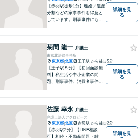
【赤羽駅徒歩1分】離婚／遺産
詳細を見
分割などの家事事件を得意と
る
しています。刑事事件にも対
応可能。複数対応ご希望の場
合、2名の弁護士で相談に対応
します。他事務所と連携した
菊間 龍一
弁護団事件の経験多数。【セ
弁護士
カンドオピニオン対応】お気
東京北法律事務所
軽にご連絡ください。
東京都
北区
王子駅
から徒歩5分
|
【王子駅５分】【初回面談無
詳細を見
料】私生活や中小企業の問
る
題、刑事事件、消費者事件、
交通事故、労働問題、不動産
取引、債権保全・回収、契約
関係など様々な分野を取り扱
佐藤 幸永
っております。少しでもお困
弁護士
りの際はお気軽にご相談くだ
弁護士法人アクロピース
さい。
東京都
北区
赤羽駅
から徒歩2分
|
【赤羽駅2分】【LINE相談
詳細を見
可】相続・不動産問題・離