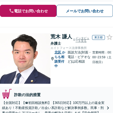
電話でお問い合わせ
メールでお問い合わせ
荒木 謙人
東京都
インタビュ
ーを見る
弁護士
エイトフォース法律事務所
北区
か
面談方法(対面・
営業時間：00:
らも相
電話・ビデオな
00~23:59（土
談受付
ど)は応相談
日祝日）
中
詐欺の法的措置
【全国対応】【☎︎初回相談無料】【365日対応】100万円以上の返金実
績あり！不動産投資詐欺／出会い系詐欺など解決事例多数。民事・刑
事の両面からアプローチし、最善の解決を目指します【完全個室】