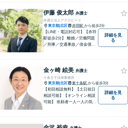
ご相談ください。アクロピー
伊藤 俊太郎
スはあなたの味方です！他士
弁護士
業との連携あり。
弁護士法人アクロピース
東京都
北区
赤羽駅
から徒歩2分
|
【LINE・電話対応可】【赤羽
詳細を見
駅徒歩2分】 離婚／労働問題
る
／刑事／交通事故／借金債務
整理などご相談ください。ス
ペシャリスト集団がチームを
組んで弁護をします。他士業
金ヶ崎 絵美
との連携あり。アクロピース
弁護士
はあなたの味方です！
十条王子法律事務所
東京都
北区
東十条駅
から徒歩3分
|
【初回相談無料】【土日祝日
詳細を見
相談可能】【オンライン相談
る
可能】 依頼者一人一人の気持
ちを大切にし、最善の解決策
を見出す身近な弁護士である
ことを心掛けており、多数の
金沢 裕幸
方より、元気になった・安心