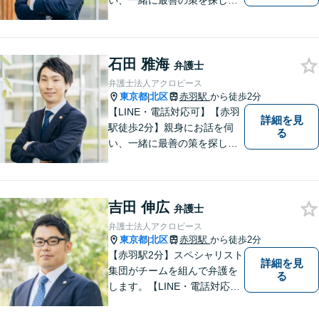
い、一緒に最善の策を探しま
す。離婚／交通事故／借金問
題／不動産／相続などご相談
ください。チームを組んで弁
石田 雅海
護をします。他士業との連携
弁護士
あり【初回面談無料】
弁護士法人アクロピース
東京都
北区
赤羽駅
から徒歩2分
|
【LINE・電話対応可】【赤羽
詳細を見
駅徒歩2分】親身にお話を伺
る
い、一緒に最善の策を探しま
す。離婚／交通事故／借金問
題／不動産／相続などご相談
ください。チームを組んで弁
吉田 伸広
護をします。他士業との連携
弁護士
あり【初回面談無料】
弁護士法人アクロピース
東京都
北区
赤羽駅
から徒歩2分
|
【赤羽駅2分】スペシャリスト
詳細を見
集団がチームを組んで弁護を
る
します。【LINE・電話対応
可】 離婚／労働問題／刑事／
交通事故／借金債務整理など