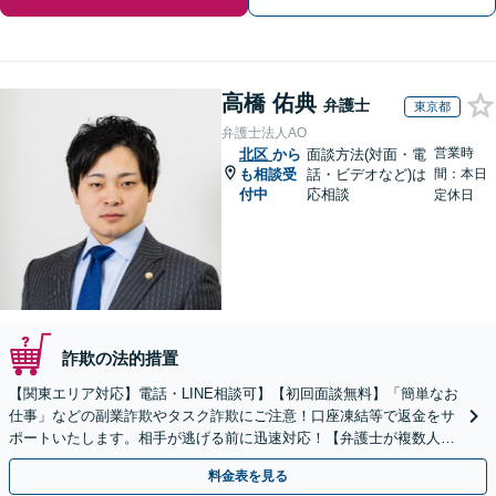
高橋 佑典
弁護士
東京都
弁護士法人AO
営業時
北区
から
面談方法(対面・電
も相談受
話・ビデオなど)は
間：本日
付中
応相談
定休日
詐欺の法的措置
【関東エリア対応】電話・LINE相談可】【初回面談無料】「簡単なお
仕事」などの副業詐欺やタスク詐欺にご注意！口座凍結等で返金をサ
ポートいたします。相手が逃げる前に迅速対応！【弁護士が複数人在
籍】事務所内で連携し問題解決へ【休日・夜間面談可】
料金表を見る