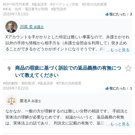
#10〜50万円未満
#返金請求
#オークション詐欺
#詐欺の法的措置
#本名・住所・電話番号が判明
#架空請求
2026年7月13日
役にたった
2
川添 圭
弁護士
Xアカウントを手がかりとした特定は難しい事案なので、弁護士がそれ
以外の手持ち情報から相手方を（弁護士会照会を利用して）突き止め
ることができるかどうかがポイントになりそうです。弁護士による調
査で特定が難しい可能性もあるため、警察への被害届出も同時進行さ
せることになるでしょう。見通しについては、実際の資料等を弁護士
に検討してもらう必要があると思います。弁護士費用は自由化されて
9
商品の瑕疵に基づく訴訟での返品義務の有無につ
いますので個別に確認いただく必要がありますが、そもそも回収でき
いて教えてください
るかどうかが問題になり得る事案であり、被害額の規模からみると、
#契約解除・契約取消
#返金請求
#詐欺の法的措置
仮に回収できたとしても弁護士費用を差し引いた実質回収分はかなり
2026年7月22日
役にたった
1
少なくなる可能性もあるように思います。
匿名A
弁護士
なかなか、一般の方が理解するのは難しい分野の相談です。 手続法と
実体法の理解が必要なためです。 結論からいうと、返品義務の有無
は、実体法上の話であり、 判決文に記載の有無で、返品義務の有無が
左右されることはありません。 ただし、「原告は被告に対し商品を返