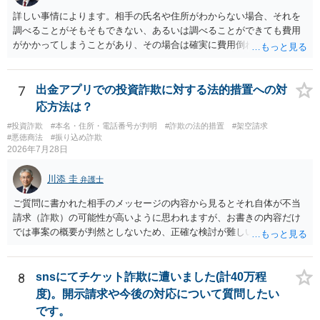
詳しい事情によります。相手の氏名や住所がわからない場合、それを
調べることがそもそもできない、あるいは調べることができても費用
がかかってしまうことがあり、その場合は確実に費用倒れになりそう
です（調査費用は相手に請求できないのが原則だからです）。
7
出金アプリでの投資詐欺に対する法的措置への対
応方法は？
#投資詐欺
#本名・住所・電話番号が判明
#詐欺の法的措置
#架空請求
#悪徳商法
#振り込め詐欺
2026年7月28日
川添 圭
弁護士
ご質問に書かれた相手のメッセージの内容から見るとそれ自体が不当
請求（詐欺）の可能性が高いように思われますが、お書きの内容だけ
では事案の概要が判然としないため、正確な検討が難しいです。例え
ば、最寄りの消費生活センターや自治体の無料法律相談等で、実際の
画面を見て貰いながらアドバイスう受けた方が確実です。
8
snsにてチケット詐欺に遭いました(計40万程
度)。開示請求や今後の対応について質問したい
です。