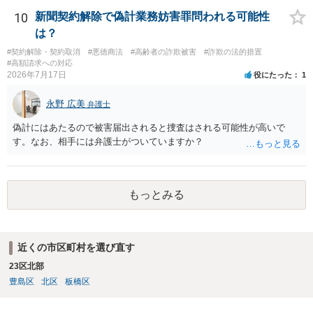
品せよ」と判決文に書かれていなくても、 全額支払い判決の前提とし
て、契約不適合責任を理由に契約を解除してれば、 原状回復義務とし
10
新聞契約解除で偽計業務妨害罪問われる可能性
て、相談者さんは、商品の返品義務を負うことになります。 ただし、
は？
訴訟上何等かの形で、返品義務の有無が争われ争点化していたが、 結
#契約解除・契約取消
#悪徳商法
#高齢者の詐欺被害
#詐欺の法的措置
論として、返品義務が存在しないというような判断が判決理由中で下
#高額請求への対応
されていれば、 相手は返品請求を再度主張できない可能性はあります
2026年7月17日
役にたった
1
（信義則による主張制限）。
永野 広美
弁護士
偽計にはあたるので被害届出されると捜査はされる可能性が高いで
す。なお、相手には弁護士がついていますか？
もっとみる
近くの市区町村を選び直す
23区北部
豊島区
北区
板橋区