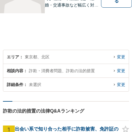
る
婚・交通事故など幅広く対
応。チーム体制による迅速か
つ丁寧なサポートで、納得で
きる解決を目指します。どの
ような内容でもお気軽にご相
談ください。【24時間問い合
わせ受付中】
エリア
東京都、北区
変更
相談内容
詐欺・消費者問題、詐欺の法的措置
変更
詳細条件
未選択
変更
詐欺の法的措置の法律Q&Aランキング
1
出会い系で知り合った相手に詐欺被害、免許証の