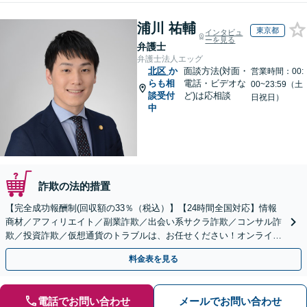
浦川 祐輔
東京都
インタビュ
ーを見る
弁護士
弁護士法人エッグ
北区
か
面談方法(対面・
営業時間：00:
らも相
電話・ビデオな
00~23:59（土
談受付
ど)は応相談
日祝日）
中
詐欺の法的措置
【完全成功報酬制(回収額の33％（税込）】【24時間全国対応】情報
商材／アフィリエイト／副業詐欺／出会い系サクラ詐欺／コンサル詐
欺／投資詐欺／仮想通貨のトラブルは、お任せください！オンライン
のみで解決も可能！
料金表を見る
電話でお問い合わせ
メールでお問い合わせ