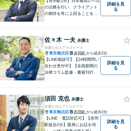
【赤羽駅2分】日本最高レベル
詳細を見
の法務を行い、クライアント
る
の期待を常に上回ることを使
命と考え活動しています。使
命を全てのクライアントに対
して実行し、クライアントの
佐々木 一夫
最高のピースになるために精
弁護士
一杯の努力をしていきます。
弁護士法人アクロピース
東京都
北区
赤羽駅
から徒歩2分
|
【LINE相談可】【24時間問い
詳細を見
合わせ受付中】【全国新聞の
る
法律コラム監修・書籍刊行・
メディア出演多】クレジット
カード、分割払い対応【電話
相談可】専門スタッフが概要
須田 克也
を伺い、相談予約をご案内。
弁護士
「有利な条件で解決したい」
弁護士法人アクロピース
と強い要望がある方はご相談
東京都
北区
赤羽駅
から徒歩2分
|
ください。
【LINE・電話対応可】【赤羽
詳細を見
駅徒歩2分】親身にお話を伺
る