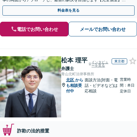
【代々木駅3分】
料金表を見る
電話でお問い合わせ
メールでお問い合わせ
松本 理平
東京都
インタビュ
ーを見る
弁護士
青山北町法律事務所
営業時
北区
から
面談方法(対面・電
も相談受
話・ビデオなど)は
間：本日
付中
応相談
定休日
詐欺の法的措置