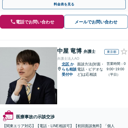
／忙しい方にも安心の柔軟なサポート体制】
料金表を見る
電話でお問い合わせ
メールでお問い合わせ
中屋 竜博
弁護士
東京都
弁護士法人AO
営業時間：0
北区
か
面談方法(対面・
らも相談
電話・ビデオな
9:00~19:00
受付中
ど)は応相談
（平日）
医療事故の示談交渉
【関東エリア対応】【電話・LINE相談可】【初回面談無料】「個人