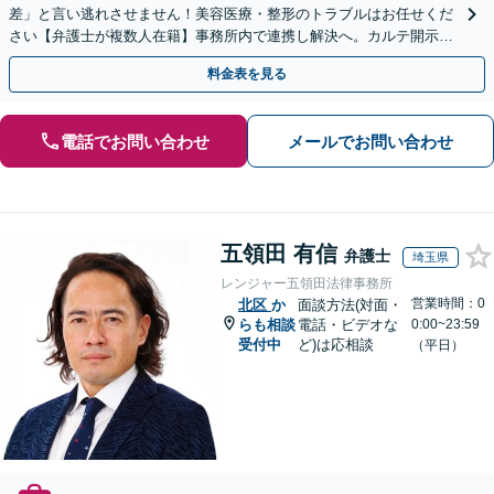
差」と言い逃れさせません！美容医療・整形のトラブルはお任せくだ
さい【弁護士が複数人在籍】事務所内で連携し解決へ。カルテ開示や
返金・賠償請求をサポートいたします【休日夜間面談可】
料金表を見る
電話でお問い合わせ
メールでお問い合わせ
五領田 有信
弁護士
埼玉県
レンジャー五領田法律事務所
営業時間：0
北区
か
面談方法(対面・
らも相談
電話・ビデオな
0:00~23:59
受付中
ど)は応相談
（平日）