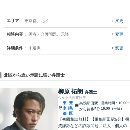
能です。お困りごとがありま
したら、まずはご相談を。
エリア
東京都、北区
変更
相談内容
医療・介護問題、示談
変更
詳細条件
未選択
変更
北区から近い示談に強い弁護士
柳原 拓朗
弁護士
ウルク法律事務所
東
豊
巣鴨新田駅
営業時間：10:00~
京
島
|
19:00（平日）
から徒歩5分
都
区
【初回相談無料】【巣鴨新田駅5分】投
資詐欺などの詐欺問題／法人・個人の