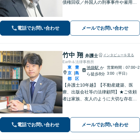
債権回収／外国人の刑事事件や雇用問
題などのご相談を承ります。どんな内
容でもお話を丁寧にお聞きし、ご不安
を1日でも早く解消できるよう尽力しま
電話でお問い合わせ
メールでお問い合わせ
す。お気軽にご相談ください【Web相
談可】
竹中 翔
弁護士
インタビューを見る
Earth＆法律事務所
東
豊
池袋駅
か
営業時間：07:00~2
京
島
|
3:00（平日）
ら徒歩8分
都
区
【弁護士10年越】【不動産建築、医
療、出版会社等の法律顧問】★ご依頼
者は家族、友人のように大切な存在と
思い、事件に取り組むことを心掛けて
います★【初回30分無料】★離婚・相
続・交通・借金・労働・債権回収も注
電話でお問い合わせ
メールでお問い合わせ
力【個人、法人案件共に対応】