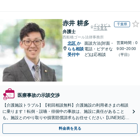
赤井 耕多
千葉県
インタビュ
ーを見る
弁護士
西船橋ゴール法律事務所
営業時間：0
北区
か
面談方法(対面・
らも相談
電話・ビデオな
9:00~20:00
受付中
ど)は応相談
（平日）
医療事故の示談交渉
【介護施設トラブル】【初回相談無料】介護施設の利用者さまの相談
に乗ります！転倒・誤嚥・徘徊中の事故は、施設に責任があること
も。施設とのやり取りや損害賠償請求もお任せください【LINE対応
可】【夜間・休日面談可】【関東エリア対応】
料金表を見る