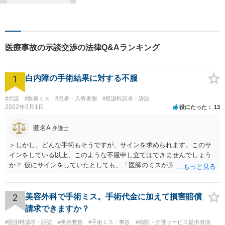
す。親権/財産分与/国際結婚な
どの問題でお悩みの方、長年
の経験と持ち前の情熱で手厚
くサポートさせていただきま
医療事故の示談交渉の法律Q&Aランキング
す。【フランス語対応可能】
1
白内障の手術結果に対する不服
#示談
#医療ミス
#患者・入所者側
#慰謝料請求・訴訟
2022年3月1日
役にたった
13
匿名A
弁護士
＞しかし、どんな手術もそうですが、サインを求められます。このサ
インをしている以上、このような不服申し立てはできませんでしょう
か？ 仮にサインをしていたとしても、「医師のミスが原因で老眼がひ
どくなったといえるような場合」や「白内障の手術の合併症として老
眼が悪化することがあるにもかかわらず、全く説明されなかったよう
な場合」には、請求することは可能です。
2
美容外科で手術ミス。手術代金に加えて損害賠償
請求できますか？
#慰謝料請求・訴訟
#美容整形
#手術ミス・事故
#病院・介護サービス提供者側