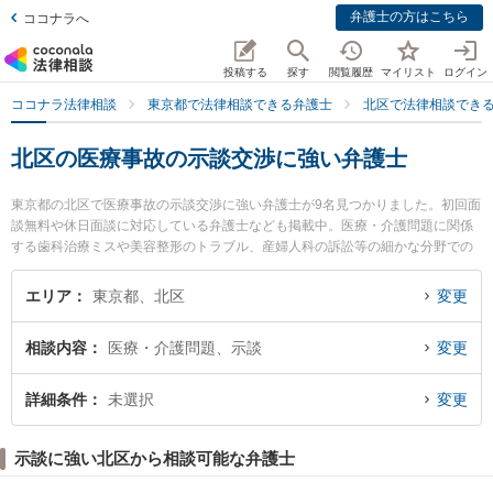
弁護士の方はこちら
ココナラへ
投稿する
探す
閲覧履歴
マイリスト
ログイン
ココナラ法律相談
東京都で法律相談できる弁護士
北区で法律相談でき
北区の医療事故の示談交渉に強い弁護士
東京都の北区で医療事故の示談交渉に強い弁護士が9名見つかりました。初回面
談無料や休日面談に対応している弁護士なども掲載中。医療・介護問題に関係
する歯科治療ミスや美容整形のトラブル、産婦人科の訴訟等の細かな分野での
絞り込み検索もでき便利です。特に弁護士法人アクロピースの石田 雅海弁護士
や小藤法律事務所の小藤 貴幸弁護士、弁護士法人アクロピースの佐々木 一夫弁
エリア
東京都、北区
変更
護士のプロフィール情報や弁護士費用、強みなどが注目されています。『北区
で土日や夜間に発生した医療事故の示談交渉のトラブルを今すぐに弁護士に相
相談内容
医療・介護問題、示談
変更
談したい』『医療事故の示談交渉のトラブル解決の実績豊富な近くの弁護士を
検索したい』『初回相談無料で医療事故の示談交渉を法律相談できる北区内の
弁護士に相談予約したい』などでお困りの相談者さんにおすすめです。
詳細条件
未選択
変更
示談に強い北区から相談可能な弁護士