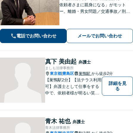
依頼者さまに親身になる」がモット
ー。離婚・男女問題／交通事故／刑事
事件はお任せください。常に依頼者さ
まに寄り添い、長期化しがちな複雑な
トラブルも解決まで尽力します【休
電話でお問い合わせ
メールでお問い合わせ
日・夜間相談可】【完全個室】【池袋
駅10分】
真下 美由起
弁護士
ましも法律事務所
東京都
豊島区
巣鴨駅
から徒歩2分
|
【巣鴨駅2分】【法テラス利用
詳細を見
可】弁護士として仕事をする
る
中で、依頼者様が明るい笑顔
を見せてくれる時にやりがい
を感じています。遠方の方や
子育て中で時間のない方な
ど、zoomを使った面談やお近
青木 祐也
弁護士
くの会議室などに私が出向い
青木法律事務所
てのご相談も行っておりま