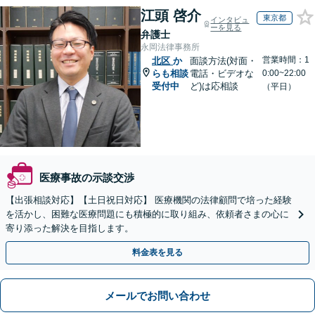
江頭 啓介
東京都
インタビュ
ーを見る
弁護士
永岡法律事務所
営業時間：1
北区
か
面談方法(対面・
らも相談
電話・ビデオな
0:00~22:00
受付中
ど)は応相談
（平日）
医療事故の示談交渉
【出張相談対応】【土日祝日対応】 医療機関の法律顧問で培った経験
を活かし、困難な医療問題にも積極的に取り組み、依頼者さまの心に
寄り添った解決を目指します。
料金表を見る
メールでお問い合わせ