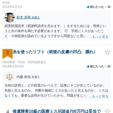
#示談
2018年2月1日
役にたった
16
鈴木 崇裕
弁護士
損害賠償請求（慰謝料請求を含みます。）をするためには，簡単にい
うと次の条件を満たす必要があります。 ① 手術にミスがあったこ
と ※病院側が認めているようですから問題ないと思います。 ② 手
術のミスの「せいで」仕事を休まなければならなくなったこと ③ 手
術のミスの「せいで」マスクが外せなくなったこと ④ 仕事を休まな
ければならなくなった「せいで」休業損害が発生したこと ⑤ マスク
3
糸を使ったリフト（術後の皮膚の凹凸、腫れ）
を外せなくなった「せいで」経済的に評価できる精神的な損害が発生
したこと 「せいで」と強調した点が，内藤先生のご指摘なさる「相当
#美容整形
#示談
#説明義務違反
因果関係」です。 手術のミスと関係のないことまでは責任追及ができ
2019年3月24日
役にたった
20
ないということです。 手術のミスの結果，手術前と比べて見た目が著
しく悪くなってしまったとか， 手術のミスの結果，入院期間が延びて
内藤 政信
弁護士
しまったとかいう事情があれば， 追加請求が可能な余地があります。
当初の説明と、どの程度のレベルで、結果にそごが生じているのか。
ただし，手術代の返金に応じた際に「これ以上金銭の請求はしませ
失敗と言えるのか。 判断や施術にミスがあったと言えるのか。 ミスは
ん」という趣旨の合意をしてしまっていると， 上記の請求は，基本的
なくても、重要な説明が欠けていたから、問題が生じたのか。 美容整
には困難となります。
形にある程度通じてる弁護士を探せるかどうか。
4
後遺障害10級の医療ミス示談金700万円は妥当で