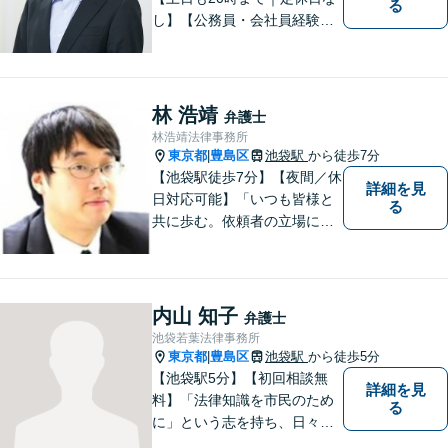
る
し】【公務員・会社員経験あ
り】【弁護士歴15年以上】ス
ピード対応に定評あり。オン
ライン面談も実施中。不動
産、離婚、労働、借金トラブ
林 浩靖
弁護士
ルならお任せください。【企
林浩靖法律事務所
業側にも対応】【池袋駅5分】
東京都
豊島区
池袋駅
から徒歩7分
|
【池袋駅徒歩7分】【夜間／休
詳細を見
日対応可能】「いつも皆様と
る
共に歩む。依頼者の立場に立
って解決する」がモットーで
す。借金問題／不動産問題／
離婚問題／刑事事件／企業法
務など幅広く対応可能。【地
内山 知子
弁護士
域に根ざした弁護士】依頼者
池袋若葉法律事務所
の立場から最適の解決方法を
東京都
豊島区
池袋駅
から徒歩5分
|
ご提案します。
【池袋駅5分】【初回相談無
詳細を見
料】「法律知識を市民のため
る
に」という志を持ち、日々弁
護士活動に取り組んでいま