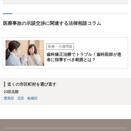
はなりません。また、お父様が施設に入所させたことと今回の争いと
の間の相当因果関係（関連性）が不明です。 金額としても法外であ
り、弁護士がそのような見解を述べたかは疑問です。「時間もあまり
ない」として考える時間や弁護士に相談する時間を与えないことも怪
医療事故の示談交渉に関連する法律相談コラム
しいです。そもそも弟さんにそのような発言があったかも不明なた
め、弟さんの言動について証拠を開示してもらってください。もし相
手の言っている事実がなければ詐欺ですので警察にもご相談くださ
い。施設の方には、「こちらも弁護士に相談します」と告げ、支払い
医療・介護問題
はせず、弁護士にご相談されることをお勧めします。 ご参考になれば
歯科矯正治療でトラブル！歯科医師が患
幸いです。
者に指導すべき範囲とは？
近くの市区町村を選び直す
23区北部
豊島区
北区
板橋区