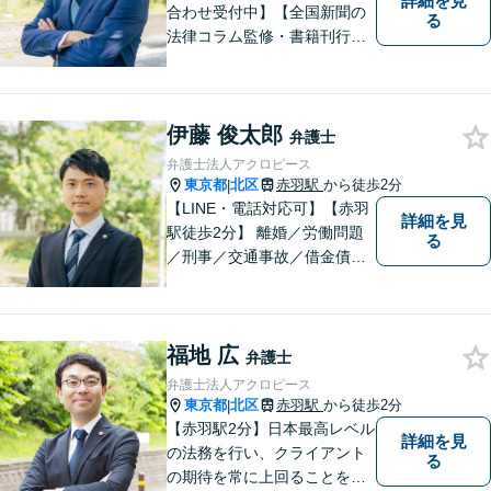
詳細を見
合わせ受付中】【全国新聞の
る
法律コラム監修・書籍刊行・
メディア出演多】クレジット
カード、分割払い対応【電話
相談可】専門スタッフが概要
伊藤 俊太郎
を伺い、相談予約をご案内。
弁護士
「有利な条件で解決したい」
弁護士法人アクロピース
と強い要望がある方はご相談
東京都
北区
赤羽駅
から徒歩2分
|
ください。
【LINE・電話対応可】【赤羽
詳細を見
駅徒歩2分】 離婚／労働問題
る
／刑事／交通事故／借金債務
整理などご相談ください。ス
ペシャリスト集団がチームを
組んで弁護をします。他士業
福地 広
との連携あり。アクロピース
弁護士
はあなたの味方です！
弁護士法人アクロピース
東京都
北区
赤羽駅
から徒歩2分
|
【赤羽駅2分】日本最高レベル
詳細を見
の法務を行い、クライアント
る
の期待を常に上回ることを使