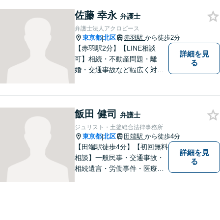
ご相談ください。アクロピー
佐藤 幸永
スはあなたの味方です！他士
弁護士
業との連携あり。
弁護士法人アクロピース
東京都
北区
赤羽駅
から徒歩2分
|
【赤羽駅2分】【LINE相談
詳細を見
可】相続・不動産問題・離
る
婚・交通事故など幅広く対
応。チーム体制による迅速か
つ丁寧なサポートで、納得で
きる解決を目指します。どの
飯田 健司
ような内容でもお気軽にご相
弁護士
談ください。【24時間問い合
ジュリスト・土釜総合法律事務所
わせ受付中】
東京都
北区
田端駅
から徒歩4分
|
【田端駅徒歩4分】【初回無料
詳細を見
相談】一般民事・交通事故・
る
相続遺言・労働事件・医療問
題など、幅広い問題に対して
法的ソリューションをご提供
いたします。複数弁護士が在
籍し、複雑な問題にも対応可