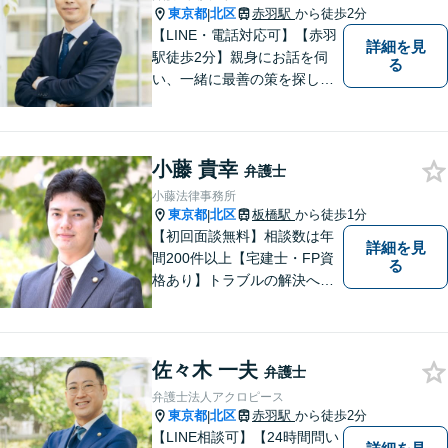
東京都
北区
赤羽駅
から徒歩2分
|
【LINE・電話対応可】【赤羽
詳細を見
駅徒歩2分】親身にお話を伺
る
い、一緒に最善の策を探しま
す。離婚／交通事故／借金問
題／不動産／相続などご相談
ください。チームを組んで弁
小藤 貴幸
護をします。他士業との連携
弁護士
あり【初回面談無料】
小藤法律事務所
東京都
北区
板橋駅
から徒歩1分
|
【初回面談無料】相談数は年
詳細を見
間200件以上【宅建士・FP資
る
格あり】トラブルの解決へは
スピード対応が重要です。問
題の本質を掘り下げ、真の解
決を目指します。不動産・相
佐々木 一夫
続・離婚・企業法務はお任せ
弁護士
ください。【板橋駅徒歩1分】
弁護士法人アクロピース
東京都
北区
赤羽駅
から徒歩2分
|
【LINE相談可】【24時間問い