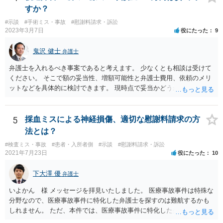
すか？
#示談
#手術ミス・事故
#慰謝料請求・訴訟
2023年3月7日
役にたった
9
鬼沢 健士
弁護士
弁護士を入れるべき事案であると考えます。 少なくとも相談は受けて
ください。 そこで額の妥当性、増額可能性と弁護士費用、依頼のメリ
ットなどを具体的に検討できます。 現時点で妥当かどうかを即断する
ことを避けた方がいいです。
5
採血ミスによる神経損傷、適切な慰謝料請求の方
法とは？
#検査ミス・事故
#患者・入所者側
#示談
#慰謝料請求・訴訟
2021年7月23日
役にたった
10
下大澤 優
弁護士
いよかん 様 メッセージを拝見いたしました。 医療事故事件は特殊な
分野なので、医療事故事件に特化した弁護士を探すのは難航するかも
しれません。 ただ、本件では、医療事故事件に特化した弁護士でなく
とも対応は可能かと思われます。 医療事故事件で最も難しいのは医師