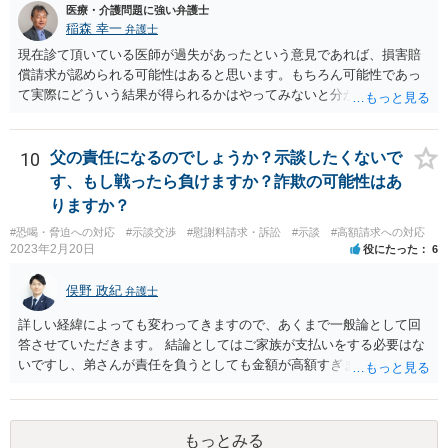
医療・介護問題に強い弁護士
稲森 幸一
弁護士
現在診て頂いている医師が過失があったという意見であれば、損害賠
償請求が認められる可能性はあると思います。もちろん可能性であっ
て実際にどういう結果が得られるかはやってみないと分かりません
が。 損害としては、その過失によって生じた症状の治療にかかった治
療費や精神的苦痛を受けた分の慰謝料や仕事に影響があれば休業損害
などが考えられます。 頑張ってください。
10
父の責任になるのでしょうか？示談したくないで
す、もし戦ったら負けますか？詐欺の可能性はあ
りますか？
#恐喝・脅迫への対応
#示談交渉
#慰謝料請求・訴訟
#示談
#高額請求への対応
2023年2月20日
役にたった
6
俣野 政紀
弁護士
詳しい経緯によっても変わってきますので、あくまで一般論として回
答させていただきます。 結論としてはご家族が支払いをする必要はな
いですし、弟さんが責任を負うとしても金額が高額すぎます。 仮に弟
さんが施設を中傷する発言をし、他の入所者が退所していたことが事
実だとしても責任を負うのは弟さんです。弟さんの詳しいご状況は分
かりませんが、現在お仕事をされて一人暮らしもできているというこ
もっとみる
とですから、自立施設にいたからといって責任無能力者ということに