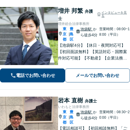
増井 邦繁
弁護
インタビューを見
る
士
増井総合法律事務所
東
豊
池袋駅
か
営業時間：08:00~1
京
島
|
8:00（平日）
ら徒歩4分
都
区
【池袋駅4分】【休日・夜間対応可】
【初回面談無料】【英語対応・国際案
件対応可能】【不動産】【企業法務】
【中小企業・事業承継】【労働・雇
用】仕事内容に応じて料金相談可。ま
電話でお問い合わせ
メールでお問い合わせ
ずはお気軽にご相談下さい。【セミナ
ー・論文掲載経験あり】【留学経験あ
り】
岩本 直樹
弁護士
いわもと法律事務所
東
豊
池袋駅
か
営業時間：08:30~2
京
島
|
0:00（平日）
ら徒歩4分
都
区
【電話相談可】【初回相談無料】「ご