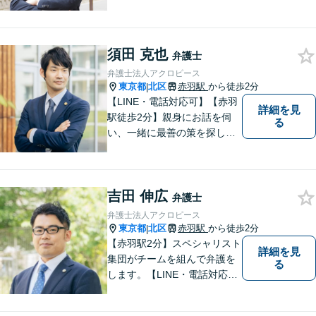
命と考え活動しています。使
命を全てのクライアントに対
して実行し、クライアントの
須田 克也
最高のピースになるために精
弁護士
一杯の努力をしていきます。
弁護士法人アクロピース
東京都
北区
赤羽駅
から徒歩2分
|
【LINE・電話対応可】【赤羽
詳細を見
駅徒歩2分】親身にお話を伺
る
い、一緒に最善の策を探しま
す。離婚／交通事故／借金問
題／不動産／相続などご相談
ください。チームを組んで弁
吉田 伸広
護をします。他士業との連携
弁護士
あり【初回面談無料】
弁護士法人アクロピース
東京都
北区
赤羽駅
から徒歩2分
|
【赤羽駅2分】スペシャリスト
詳細を見
集団がチームを組んで弁護を
る
します。【LINE・電話対応
可】 離婚／労働問題／刑事／
交通事故／借金債務整理など