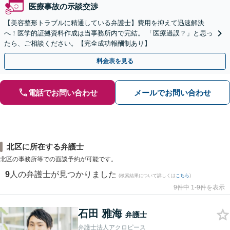
医療事故の示談交渉
【美容整形トラブルに精通している弁護士】費用を抑えて迅速解決
へ！医学的証拠資料作成は当事務所内で完結。 「医療過誤？」と思っ
たら、ご相談ください。【完全成功報酬制あり】
料金表を見る
電話でお問い合わせ
メールでお問い合わせ
北区に所在する弁護士
北区の事務所等での面談予約が可能です。
9
人の弁護士が見つかりました
(検索結果について詳しくは
こちら
)
9件中 1-9件を表示
石田 雅海
弁護士
弁護士法人アクロピース