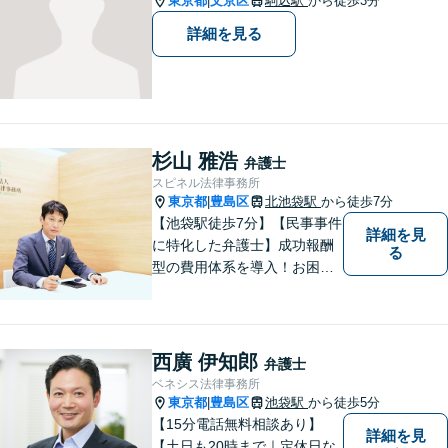
東京都
文京区
駒込駅
から徒歩3分
|
す。
詳細を見る
杉山 雅浩
弁護士
スピネル法律事務所
東京都
豊島区
北池袋駅
から徒歩7分
|
【池袋駅徒歩7分】【民事事件
詳細を見
に特化した弁護士】成功報酬
る
型の費用体系を導入！お困り
ごとがあれば、まずはご相談
ください。「街の法律家」と
しての身近な事細かい事件ま
で広く取り扱い、幅広い分野
西廣 伊知郎
弁護士
で実績あり！【完全個室対
ベネシス法律事務所
応】
東京都
豊島区
池袋駅
から徒歩5分
|
【15分電話無料相談あり】
詳細を見
【土日も20時まで｜定休日な