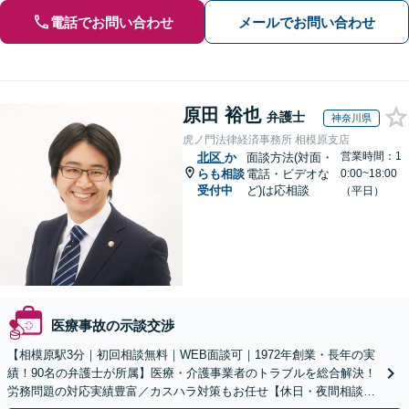
電話でお問い合わせ
メールでお問い合わせ
原田 裕也
弁護士
神奈川県
虎ノ門法律経済事務所 相模原支店
営業時間：1
北区
か
面談方法(対面・
らも相談
電話・ビデオな
0:00~18:00
受付中
ど)は応相談
（平日）
医療事故の示談交渉
【相模原駅3分｜初回相談無料｜WEB面談可｜1972年創業・長年の実
績！90名の弁護士が所属】医療・介護事業者のトラブルを総合解決！
労務問題の対応実績豊富／カスハラ対策もお任せ【休日・夜間相談可