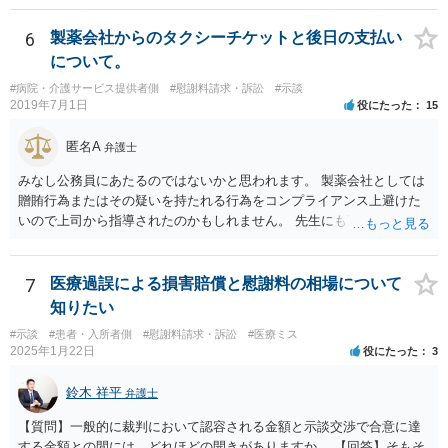
の過失（医療ミス）の立証なのですが、本件では過失自体には争いが
ないため、損害額の立証が主なポイントになります。 損害額に立証に
6
製薬会社からのタクシーチケットと後日の支払い
関しては、交通事故事件と同様の発想で考えればよいので、対応でき
について。
る弁護士は多いと思います。 今後の交渉については、ご自身で対応さ
#病院・介護サービス提供者側
#慰謝料請求・訴訟
#示談
れることも可能ではありますが、相手方保険会社は容易に増額に応じ
2019年7月1日
役にたった
15
ない（多少の増額はあり得るとしても、裁判基準での和解は難しい）
と思われます。 弁護士が介入することにより提示額が大きく変わるこ
匿名A
弁護士
とは多々あるため、可能であれば弁護士に依頼した上での交渉をお勧
めしたいところです。
みなし公務員にあたるのではないかと思われます。 製薬会社としては
贈賄行為またはその疑いを持たれる行為をコンプライアンス上避けた
いので上司から指導されたのかもしれません。 先生にも万一迷惑をか
けることになってはいけないと。
7
医療過誤による損害賠償と慰謝料の相場について
知りたい
#示談
#患者・入所者側
#慰謝料請求・訴訟
#医療ミス
2025年1月22日
役にたった
3
鈴木 祥平
弁護士
【質問】一般的に裁判において認容される金額と示談交渉で合意に達
する金額との間には、どれほどの開きがありますか。 【回答】そもそ