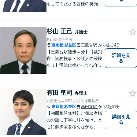
をしてくださる皆様の笑顔を
見られるよう、不安や悩みに
真摯に向き合いながら解決へ
と導くことを心がけていま
杉山 正己
す。【夜間や休日相談も対応
弁護士
可能】【メール・WEB面談
杉山法律事務所
可】
東京都
杉並区
三鷹台駅
から徒歩4分
|
【三鷹台駅徒歩４分】【裁判
詳細を見
官・訟務検事・公証人の経験
る
あり】司法に携わって45年以
上。これまでの知見を活かし
て支援・弁護いたします。離
婚・相続・成年後見、交通事
有田 聖司
故、不動産問題等はご相談く
弁護士
ださい！法テラス対応です。
弁護士法人KTG 杉並法律事務所
東京都
杉並区
高円寺駅
から徒歩1分
|
【初回相談無料】ご相談者様
詳細を見
のお話に丁寧に耳を傾け、と
る
もに解決策を考えながら、納
得できる形での問題解決を目