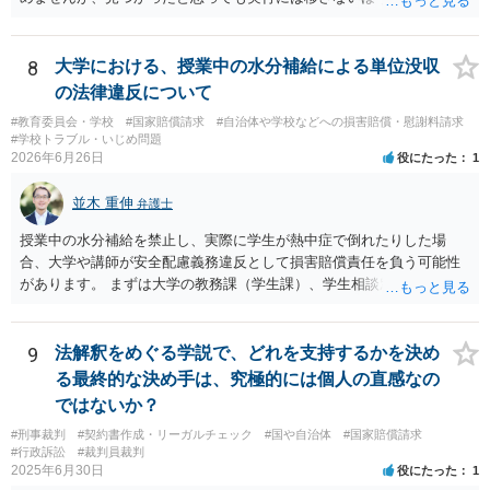
ょう。
8
大学における、授業中の水分補給による単位没収
の法律違反について
#教育委員会・学校
#国家賠償請求
#自治体や学校などへの損害賠償・慰謝料請求
#学校トラブル・いじめ問題
2026年6月26日
役にたった
1
並木 重伸
弁護士
授業中の水分補給を禁止し、実際に学生が熱中症で倒れたりした場
合、大学や講師が安全配慮義務違反として損害賠償責任を負う可能性
があります。 まずは大学の教務課（学生課）、学生相談窓口、ハラス
メント相談窓口などに、現在の状況を相談することをお勧めします。
大学側から教師へ指導を入れてもらうのが一番安全で確実な方法で
す。
9
法解釈をめぐる学説で、どれを支持するかを決め
る最終的な決め手は、究極的には個人の直感なの
ではないか？
#刑事裁判
#契約書作成・リーガルチェック
#国や自治体
#国家賠償請求
#行政訴訟
#裁判員裁判
2025年6月30日
役にたった
1