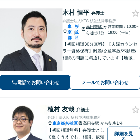
木村 恒平
弁護士
弁護士法人KTG 杉並法律事務所
東
杉
高円寺駅
か
営業時間：10:00~
京
並
|
19:00（平日）
ら徒歩1分
都
区
【初回相談30分無料】【夫婦カウンセ
ラー資格保有】離婚/交通事故/不動産/
相続の問題に精通しています【地域に
密着した法律事務所】皆様に安心して
いただけるような頼もしい弁護士を目
指し、日々邁進しております【夜間・
電話でお問い合わせ
メールでお問い合わせ
土日相談可】
植村 友哉
弁護士
弁護士法人KTG 杉並法律事務所
東京都
杉並区
高円寺駅
から徒歩1分
|
【初回相談無料】弁護士とし
詳細を見
て働くうえでも、相談、依頼
る