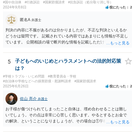
#国や自治体
#行政訴訟
#国家賠償請求
#抗告訴訟（処分取り消し等）
2024年9月8日
役にたった
2
匿名A
弁護士
判決の内容に不服があるのは分かりましたが、不正な判決といえるか
どうかは疑問です。 記載されている内容ではあまりにも情報が不足し
ています。 公開相談の場で断片的な情報を記載しただけでは判断が難
しいため、事件の記録一式をもって弁護士に相談に行くべきかと思い
ます。
5
子どもへのいじめとハラスメントへの法的対応策
は？
#学校トラブル・いじめ問題
#教育委員会・学校
#自治体や学校などへの損害賠償・慰謝料請求
#国家賠償請求
2025年6月26日
役にたった
2
佐山 亮介
弁護士
お子様が傷つけられてしまったこと自体は、埋め合わせることは難し
いでしょう。その点は非常に心苦しく思います。やるとするとお金で
の解決、ということになりましょうが、その場合は①学校側のいじ
め・ハラスメント認定を材料に問題のクラスメイトの親に損害賠償請
求をすること、②学校が公立学校ならば自治体に対する国家賠償請求