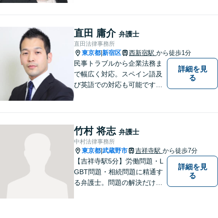
を中心に、東京２３区西部、
多摩地区、埼玉地区の方のご
相談を多く受けております。
直田 庸介
弁護士
皆様が明るい未来を進めるよ
直田法律事務所
うに、法律の面から力になり
東京都
新宿区
西新宿駅
から徒歩1分
|
ます。
民事トラブルから企業法務ま
詳細を見
で幅広く対応。スペイン語及
る
び英語での対応も可能です。
特にスペイン語圏の事業会社
の依頼や、スペイン語圏の相
続人を含む遺産分割を多く扱
っております。
竹村 将志
弁護士
中村法律事務所
東京都
武蔵野市
吉祥寺駅
から徒歩7分
|
【吉祥寺駅5分】労働問題・L
詳細を見
GBT問題・相続問題に精通す
る
る弁護士。問題の解決だけで
なく、トラブルを防ぐ予防法
務にも力を入れています。問
題が大きくなる前に、お早め