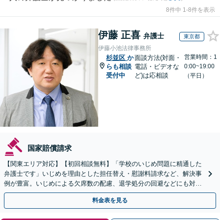
8件中 1-8件を表示
伊藤 正喜
弁護士
東京都
伊藤小池法律事務所
営業時間：1
杉並区
か
面談方法(対面・
らも相談
電話・ビデオな
0:00~19:00
受付中
ど)は応相談
（平日）
国家賠償請求
【関東エリア対応】【初回相談無料】「学校のいじめ問題に精通した
弁護士です」いじめを理由とした担任替え・慰謝料請求など、解決事
例が豊富。いじめによる欠席数の配慮、退学処分の回避などにも対応
可能です【夜間・休日相談可】【完全個室】
料金表を見る