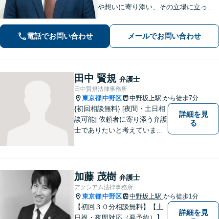
や想いに寄り添い、その立場に立って
考えることを大切にしています。納得
して明るい未来へ踏み出せるよう、誠
電話でお問い合わせ
メールでお問い合わせ
実に向き合い、全力を尽くします！
【休日や夜間相談も柔軟に対応】
田中 賢規
弁護士
田中賢規法律事務所
東京都
中野区
中野坂上駅
から徒歩7分
|
{初回相談無料} [夜間・土日相
詳細を見
談可能] 依頼者に寄り添う弁護
る
士でありたいと考えていま
す。どんな事でもお気軽にご
相談ください。
加藤 茂樹
弁護士
アクシアム法律事務所
東京都
中野区
中野坂上駅
から徒歩1分
|
【初回３０分相談無料】【土
詳細を見
日祝・夜間対応（要予約）】