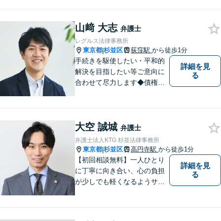
指して尽力いたします。信頼
いただける弁護士になれるよ
山﨑 大志
う日々精進して参ります。
弁護士
【夜間や休日相談も対応可
レグルス法律事務所
能】【メール・WEB面談可】
東京都
杉並区
荻窪駅
から徒歩1分
|
手続きを駆使したい・平和的
詳細を見
解決を目指したい等ご意向に
る
合わせて尽力します◆債権回
収：約3,000万円の請負代金を
早期に回収！多業種の豊富な
相談実績あり【建築・内装・
大空 誠城
電気工事等】【請負代金、売
弁護士
掛代金】今すぐにお電話くだ
弁護士法人KTG 杉並法律事務所
さい。
東京都
杉並区
高円寺駅
から徒歩1分
|
【初回相談無料】一人ひとり
詳細を見
に丁寧に向き合い、心の負担
る
が少しでも軽くなるようサポ
ートいたします。問題の背景
にも目を向け、その先の暮ら
しまで見据えた支えを大切に