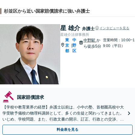
杉並区から近い国家賠償請求に強い弁護士
星 雄介
弁護士
インタビューを見る
星雄介法律事務所
東
中
中野駅
か
営業時間：10:00~1
京
野
|
9:00（平日）
ら徒歩5分
都
区
国家賠償請求
【学校や教育業界の経歴】弁護士以前は、小中の塾、首都圏高校や大
学受験予備校の物理科講師として、多くの生徒と関わってきました。
いじめ、学校問題、また、行政文書の開示、訂正、行政との交渉、行
政不服審査、行政訴訟などは、ぜひご相談ください。
料金表を見る