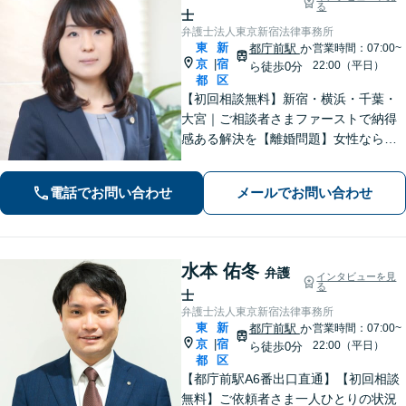
る
士
弁護士法人東京新宿法律事務所
東
新
都庁前駅
か
営業時間：07:00~
京
宿
|
22:00（平日）
ら徒歩0分
都
区
​​【初回相談無料】新宿・横浜・千葉・
大宮｜ご相談者さまファーストで納得
感ある解決を【離婚問題】女性ならで
はの視点でサポート。離婚検討段階か
らご相談ください【相続問題】事務所
電話でお問い合わせ
メールでお問い合わせ
相談実績1万件以上！様々な相続トラブ
ルをトータルサポート【都庁前駅直
結】​
水本 佑冬
弁護
インタビューを見
る
士
弁護士法人東京新宿法律事務所
東
新
都庁前駅
か
営業時間：07:00~
京
宿
|
22:00（平日）
ら徒歩0分
都
区
【都庁前駅A6番出口直通】【初回相談
無料】ご依頼者さま一人ひとりの状況