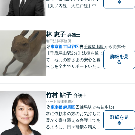
る
【丸ノ内線、大江戸線】中野
坂上駅徒歩１分。 中野区、杉
並区、練馬区の皆様からご依
頼を多数いただいている地域
密着型の弁護士です。 おかげ
林 恵子
弁護士
さまで、都内のみならず全国
亀甲法律事務所
からご相談をいただいており
東京都
世田谷区
千歳烏山駅
から徒歩2分
|
ます。
【千歳烏山駅2分】法律を通じ
詳細を見
て、地元の皆さまの安心と暮
る
らしを全力でサポートいたし
ます！丁寧にお話をお伺い、
分かりやすくご説明すること
を大切にしています。どんな
に複雑なお悩みでも、安心し
竹村 鮎子
弁護士
てご相談ください。※電話は
ハート法律事務所
面談予約のみ。【地域密着型
東京都
練馬区
練馬駅
から徒歩1分
|
の法律事務所】
常に依頼者の方のお気持ちに
詳細を見
暖かく寄り添える弁護士であ
る
るように、日々研鑽を積んで
おります。特に、練馬エリア