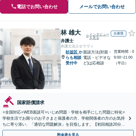
電話でお問い合わせ
メールでお問い合わせ
林 雄大
兵庫県
インタビュー
を見る
弁護士
弁護士法人セラヴィ
営業時間：0
杉並区
か
面談方法(対面・
らも相談
電話・ビデオな
9:00~21:00
受付中
ど)は応相談
（平日）
国家賠償請求
⭐️全国対応⭐️WEB面談可⭐️いじめ問題・学校を相手にした問題に特化⭐️
学校生活でお困りのお子さまと保護者の方、学校関係者の方のお気持
ちに寄り添い、「適切な問題解決」を目指します。【初回相談20分無
料】
料金表を見る