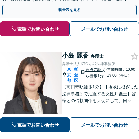
談可】【ビデオ面談可】【銀座駅1分】
料金表を見る
電話でお問い合わせ
メールでお問い合わせ
小島 麗香
弁護士
弁護士法人KTG 杉並法律事務所
東
杉
高円寺駅
か
営業時間：10:00~
京
並
|
19:00（平日）
ら徒歩1分
都
区
【高円寺駅徒歩1分】【地域に根ざした
法律事務所で活躍する女性弁護士】皆
様との信頼関係を大切にして、日々業
務を行っております。【離婚問題】
【相続】【債務整理】お悩みごとあり
ましたら、お気軽にご相談ください。
電話でお問い合わせ
メールでお問い合わせ