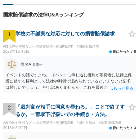
にご相談ください！皆様に寄
り添い、納得の解決を目指し
国家賠償請求の法律Q&Aランキング
ます。
1
学校の不誠実な対応に対しての損害賠償請求
#自治体や学校などへの損害賠償・慰謝料請求
#国家賠償請求
2023年12月6日
役にたった
5
匿名A
弁護士
イベントの話ですよね。 イベントに申し込む権利が消費者に法律上保
護に値する権利として法律や判例で認められているといえないと請求
は難しいでしょう。 申し訳ありませんが、これを最後の返信としま
す。
2
「裁判官が相手に同意を尋ねる。」ことで終了す
るか。一部取下げ扱いでの手続き・方法。
#自治体や学校などへの損害賠償・慰謝料請求
#国や自治体
#国家賠償請求
2018年5月9日
役にたった
3