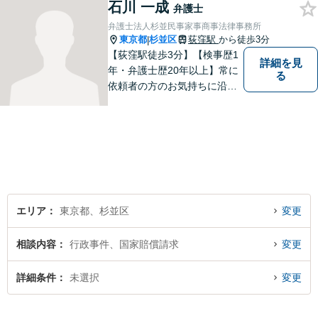
石川 一成
しています。【夜間や休日相
弁護士
談も対応可能】【メール・WE
弁護士法人杉並民事家事商事法律事務所
B面談可】
東京都
杉並区
荻窪駅
から徒歩3分
|
【荻窪駅徒歩3分】【検事歴1
詳細を見
年・弁護士歴20年以上】常に
る
依頼者の方のお気持ちに沿っ
た事件の解決を目指し、法的
に最善のアドバイスをさせて
頂きます。当所は民事事件全
般を幅広く取り扱っていま
す。【初回面談無料】どんな
難件でも全力でお客様のお力
になります。
エリア
東京都、杉並区
変更
相談内容
行政事件、国家賠償請求
変更
詳細条件
未選択
変更