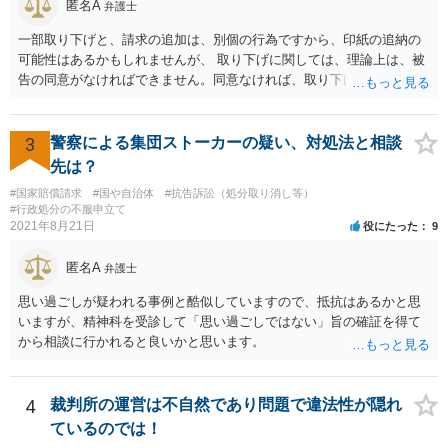
匿名A
弁護士
一部取り下げと、請求の追加は、別個の行為ですから、印紙の追納の
可能性はあるかもしれませんが、 取り下げに関しては、理論上は、被
告の同意がなければできません。同意なければ、取り下げられず従前
の請求額のまま進行します。 ただ、一部取り下げの場合は、裁判官か
ら、よろしいですねなど尋ねられて同意しないケースは、少ないよう
に思えます。
3
警察による集団ストーカーの疑い、対処法と相談
先は？
#国家賠償請求
#国や自治体
#抗告訴訟（処分取り消し等）
#行政処分の不服申立て
2021年8月21日
役にたった
9
匿名A
弁護士
思い過ごしが疑われる事例と酷似していますので、抵抗はあるかと思
いますが、精神科を受診して「思い過ごしではない」旨の確証を得て
から相談に行かれると良いかと思います。
4
裁判所の運営は不自然であり問題で違法性が隠れ
ているのでは！