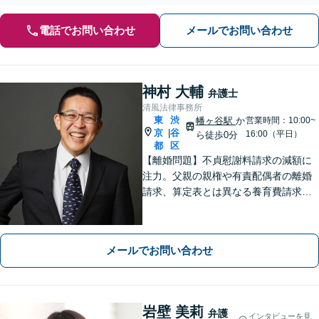
電話でお問い合わせ
メールでお問い合わせ
神村 大輔
弁護士
清風法律事務所
東
渋
幡ヶ谷駅
か
営業時間：10:00~
京
谷
|
16:00（平日）
ら徒歩0分
都
区
【離婚問題】不貞慰謝料請求の減額に
注力。父親の親権や有責配偶者の離婚
請求、算定表とは異なる養育費請求な
ど非定型的なケースにも注力【外国
人・国際問題】外国人の配偶者と離婚
したい方、離婚したい外国人配偶者の
メールでお問い合わせ
方にも対応。最後まで粘り強くサポー
トします。
岩壁 美莉
弁護
インタビューを見