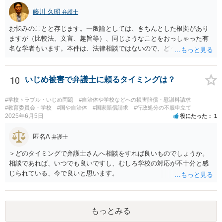
藤川 久昭
弁護士
お悩みのことと存じます。一般論としては、きちんとした根拠があり
ますが（比較法、文言、趣旨等）、同じようなことをおっしゃった有
名な学者もいます。本件は、法律相談ではないので、どうしてもお知
りになりたいのならば、この手の問題に精通した弁護士等に、ネット
ではなく直接教授をうけるのが良いと思われます。
10
いじめ被害で弁護士に頼るタイミングは？
#学校トラブル・いじめ問題
#自治体や学校などへの損害賠償・慰謝料請求
#教育委員会・学校
#国や自治体
#国家賠償請求
#行政処分の不服申立て
2025年6月5日
役にたった
1
匿名A
弁護士
＞どのタイミングで弁護士さんへ相談をすれば良いものでしょうか。
相談であれば、いつでも良いですし、むしろ学校の対応が不十分と感
じられている、今で良いと思います。
もっとみる