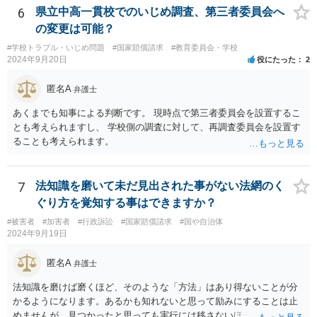
／私立学校ならば担任＋学校に対する損害賠償請求をすることが考え
6
県立中高一貫校でのいじめ調査、第三者委員会へ
られます。 ①については、保護者の監督義務が認められるかどうかが
の変更は可能？
焦点になるでしょう。
#学校トラブル・いじめ問題
#国家賠償請求
#教育委員会・学校
2024年9月20日
役にたった
2
匿名A
弁護士
あくまでも知事による判断です。 現時点で第三者委員会を設置するこ
とも考えられますし、 学校側の調査に対して、再調査委員会を設置す
ることも考えられます。
7
法知識を磨いて未だ見出された事がない法網のく
ぐり方を覚知する事はできますか？
#被害者
#加害者
#行政訴訟
#国家賠償請求
#国や自治体
2024年9月19日
匿名A
弁護士
法知識を磨けば磨くほど、そのような「方法」はあり得ないことが分
かるようになります。あるかも知れないと思って励みにすることは止
めませんが、見つかったと思っても実行には移さないほうがいいでし