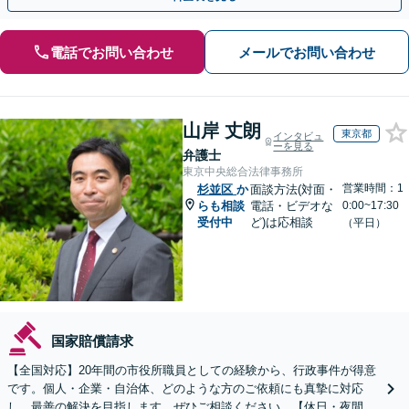
電話でお問い合わせ
メールでお問い合わせ
山岸 丈朗
東京都
インタビュ
ーを見る
弁護士
東京中央総合法律事務所
営業時間：1
杉並区
か
面談方法(対面・
らも相談
電話・ビデオな
0:00~17:30
受付中
ど)は応相談
（平日）
国家賠償請求
【全国対応】20年間の市役所職員としての経験から、行政事件が得意
です。個人・企業・自治体、どのような方のご依頼にも真摯に対応
し、最善の解決を目指します。ぜひご相談ください。【休日・夜間相