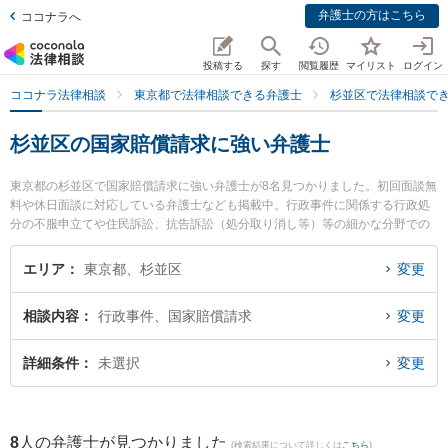
弁護士の方はこちら
ココナラへ
投稿する
探す
閲覧履歴
マイリスト
ログイン
ココナラ法律相談
東京都で法律相談できる弁護士
杉並区で法律相談で
杉並区の国家賠償請求に強い弁護士
東京都の杉並区で国家賠償請求に強い弁護士が8名見つかりました。初回面談無
料や休日面談に対応している弁護士なども掲載中。行政事件に関係する行政処
分の不服申立てや住民訴訟、抗告訴訟（処分取り消し等）等の細かな分野での
絞り込み検索もでき便利です。特に弁護士法人KTG 杉並法律事務所の小島 麗香
弁護士や弁護士法人KTG 杉並法律事務所の木村 恒平弁護士、弁護士法人KTG
エリア
東京都、杉並区
変更
杉並法律事務所の植村 友哉弁護士のプロフィール情報や弁護士費用、強みなど
が注目されています。『杉並区で土日や夜間に発生した国家賠償請求のトラブ
相談内容
行政事件、国家賠償請求
変更
ルを今すぐに弁護士に相談したい』『国家賠償請求のトラブル解決の実績豊富
な近くの弁護士を検索したい』『初回相談無料で国家賠償請求を法律相談でき
る杉並区内の弁護士に相談予約したい』などでお困りの相談者さんにおすすめ
詳細条件
未選択
変更
です。
8
人の弁護士が見つかりました
(検索結果について詳しくは
こちら
)