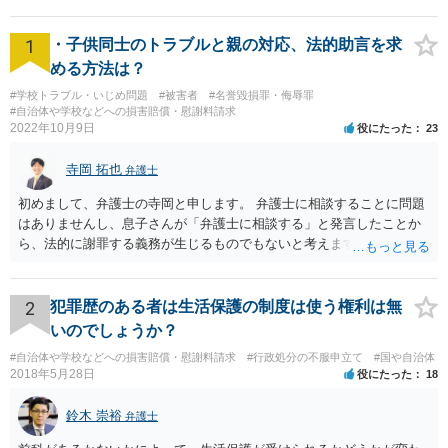
1
・子供同士のトラブルと親の対応、法的助言を求
める方法は？
#学校トラブル・いじめ問題
#被害者
#名誉毀損罪・侮辱罪
#自治体や学校などへの損害賠償・慰謝料請求
2022年10月9日
役にたった
23
寺岡 拓也
弁護士
初めまして、弁護士の寺岡と申します。 弁護士に相談することに問題
はありませんし、息子さんが「弁護士に相談する」と発言したことか
ら、法的に謝罪する義務が生じるものでもないと考えます。 経緯から
してもはや当人同士でのお話は難しい段階にきているようにも思いま
す。 子どもの専門相談窓口もありますし、一度相談だけでもしてはい
かがでしょうか。
2
犯罪歴のある者は生活保護の制度は使う権利は無
いのでしょうか？
#自治体や学校などへの損害賠償・慰謝料請求
#行政処分の不服申立て
#国や自治体
2018年5月28日
役にたった
18
鈴木 崇裕
弁護士