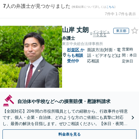
7
人の弁護士が見つかりました
(検索結果について詳しくは
こちら
)
7件中 1-7件を表示
山岸 丈朗
東京都
インタビュ
ーを見る
弁護士
東京中央総合法律事務所
営業時
杉並区
か
面談方法(対面・電
らも相談
話・ビデオなど)は
間：本日
受付中
応相談
定休日
自治体や学校などへの損害賠償・慰謝料請求
【全国対応】20年間の市役所職員としての経験から、行政事件が得意
です。個人・企業・自治体、どのような方のご依頼にも真摯に対応
し、最善の解決を目指します。ぜひご相談ください。【休日・夜間相
談可】【ビデオ面談可】【銀座駅1分】
料金表を見る