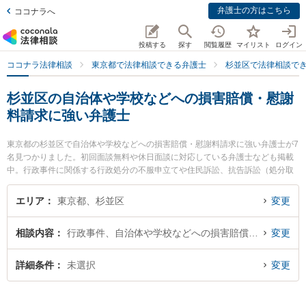
弁護士の方はこちら
ココナラへ
投稿する
探す
閲覧履歴
マイリスト
ログイン
ココナラ法律相談
東京都で法律相談できる弁護士
杉並区で法律相談で
杉並区の自治体や学校などへの損害賠償・慰謝
料請求に強い弁護士
東京都の杉並区で自治体や学校などへの損害賠償・慰謝料請求に強い弁護士が7
名見つかりました。初回面談無料や休日面談に対応している弁護士なども掲載
中。行政事件に関係する行政処分の不服申立てや住民訴訟、抗告訴訟（処分取
り消し等）等の細かな分野での絞り込み検索もでき便利です。特に弁護士法人K
TG 杉並法律事務所の木村 恒平弁護士や弁護士法人KTG 杉並法律事務所の小島
エリア
東京都、杉並区
変更
麗香弁護士、弁護士法人KTG 杉並法律事務所の植村 友哉弁護士のプロフィール
情報や弁護士費用、強みなどが注目されています。『杉並区で土日や夜間に発
相談内容
行政事件、自治体や学校などへの損害賠償・慰謝料請求
変更
生した自治体や学校などへの損害賠償・慰謝料請求のトラブルを今すぐに弁護
士に相談したい』『自治体や学校などへの損害賠償・慰謝料請求のトラブル解
決の実績豊富な近くの弁護士を検索したい』『初回相談無料で自治体や学校な
詳細条件
未選択
変更
どへの損害賠償・慰謝料請求を法律相談できる杉並区内の弁護士に相談予約し
たい』などでお困りの相談者さんにおすすめです。