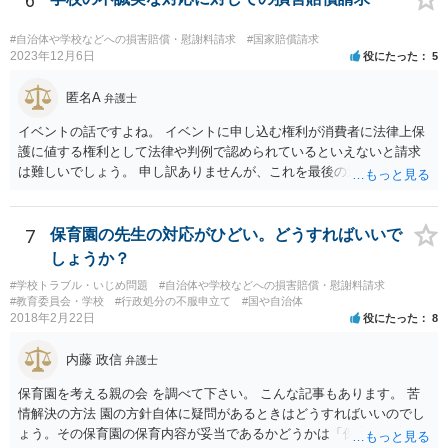
6
離脱日も、学校によって異なるようですから、そのこと自体に特に問
題はないでしょう。 ＞万一、効力発生日より前に、その効力が無効と
#自治体や学校などへの損害賠償・慰謝料請求
#国家賠償請求
なる出来事が起こったとしたら、その証明書は効力を発生する事な
2023年12月6日
役にたった
5
く、証明書としては無効化されるということですね？ そう考えるのが
自然でしょう。 ただし、卒業証書自体は、通常記載されている内容
匿名A
弁護士
が、全課程を修了したという事実について記載されており、卒業式時
イベントの話ですよね。 イベントに申し込む権利が消費者に法律上保
点では、そのこと自体は過去の事実として間違いないので、卒業証書
護に値する権利として法律や判例で認められているといえないと請求
自体の無効かどうかという法的な効力を議論するものではないでしょ
は難しいでしょう。 申し訳ありませんが、これを最後の返信としま
う。 問題は、証書そのものではなく、在学中に何らかの問題を起こし
す。
て学籍を剥奪されたかどうか、ということなので、厳密に言えば卒業
証書自体の議論とは直接関係しないと思います。
7
保育園の先生の対応がひどい。どうすればいいで
しょうか？
#学校トラブル・いじめ問題
#自治体や学校などへの損害賠償・慰謝料請求
#教育委員会・学校
#行政処分の不服申立て
#国や自治体
2018年2月22日
役にたった
8
内藤 政信
弁護士
保育園を考える親の会 を調べて下さい。 こんな記事もあります。 苦
情解決の方法 園の方針自体に疑問があるときはどうすればいいのでし
ょう。その保育園の保育内容が妥当であるかどうかは「保育所保育指