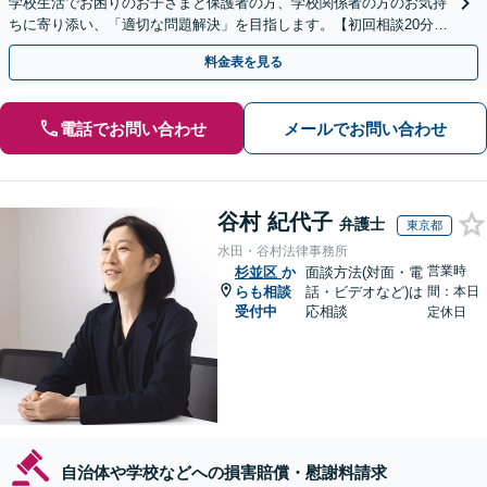
学校生活でお困りのお子さまと保護者の方、学校関係者の方のお気持
ちに寄り添い、「適切な問題解決」を目指します。【初回相談20分無
料】
料金表を見る
電話でお問い合わせ
メールでお問い合わせ
谷村 紀代子
弁護士
東京都
水田・谷村法律事務所
営業時
杉並区
か
面談方法(対面・電
らも相談
話・ビデオなど)は
間：本日
受付中
応相談
定休日
自治体や学校などへの損害賠償・慰謝料請求