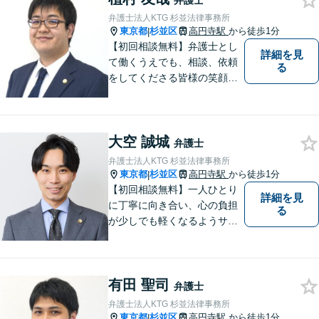
弁護士
弁護士法人KTG 杉並法律事務所
東京都
杉並区
高円寺駅
から徒歩1分
|
【初回相談無料】弁護士とし
詳細を見
て働くうえでも、相談、依頼
る
をしてくださる皆様の笑顔を
見られるよう、不安や悩みに
真摯に向き合いながら解決へ
と導くことを心がけていま
大空 誠城
す。【夜間や休日相談も対応
弁護士
可能】【メール・WEB面談
弁護士法人KTG 杉並法律事務所
可】
東京都
杉並区
高円寺駅
から徒歩1分
|
【初回相談無料】一人ひとり
詳細を見
に丁寧に向き合い、心の負担
る
が少しでも軽くなるようサポ
ートいたします。問題の背景
にも目を向け、その先の暮ら
しまで見据えた支えを大切に
有田 聖司
しています。【夜間や休日相
弁護士
談も対応可能】【メール・WE
弁護士法人KTG 杉並法律事務所
B面談可】
東京都
杉並区
高円寺駅
から徒歩1分
|