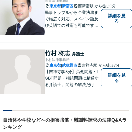
直田法律事務所
うに、法律の面から力になり
東京都
新宿区
西新宿駅
から徒歩1分
|
ます。
民事トラブルから企業法務ま
詳細を見
で幅広く対応。スペイン語及
る
び英語での対応も可能です。
特にスペイン語圏の事業会社
の依頼や、スペイン語圏の相
続人を含む遺産分割を多く扱
っております。
竹村 将志
弁護士
中村法律事務所
東京都
武蔵野市
吉祥寺駅
から徒歩7分
|
【吉祥寺駅5分】労働問題・L
詳細を見
GBT問題・相続問題に精通す
る
る弁護士。問題の解決だけで
なく、トラブルを防ぐ予防法
務にも力を入れています。問
題が大きくなる前に、お早め
にご相談ください！皆様に寄
り添い、納得の解決を目指し
自治体や学校などへの損害賠償・慰謝料請求の法律Q&Aラ
ます。
ンキング