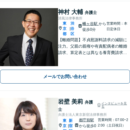
神村 大輔
弁護士
清風法律事務所
東
渋
幡ヶ谷駅
から
営業時間：本
京
谷
|
日定休日
徒歩0分
都
区
【離婚問題】不貞慰謝料請求の減額に
注力。父親の親権や有責配偶者の離婚
請求、算定表とは異なる養育費請求な
ど非定型的なケースにも注力【外国
人・国際問題】外国人の配偶者と離婚
したい方、離婚したい外国人配偶者の
メールでお問い合わせ
方にも対応。最後まで粘り強くサポー
トします。
岩壁 美莉
弁護
インタビューを見
る
士
弁護士法人東京新宿法律事務所
都庁前駅
営業時間：07:00~2
東
新
2:00（土日祝日）
京
宿
から徒歩0
|