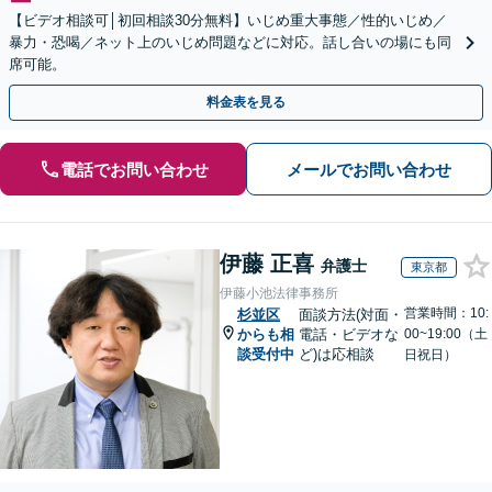
【ビデオ相談可│初回相談30分無料】いじめ重大事態／性的いじめ／
暴力・恐喝／ネット上のいじめ問題などに対応。話し合いの場にも同
席可能。
料金表を見る
電話でお問い合わせ
メールでお問い合わせ
伊藤 正喜
弁護士
東京都
伊藤小池法律事務所
営業時間：10:
杉並区
面談方法(対面・
からも相
電話・ビデオな
00~19:00（土
談受付中
ど)は応相談
日祝日）