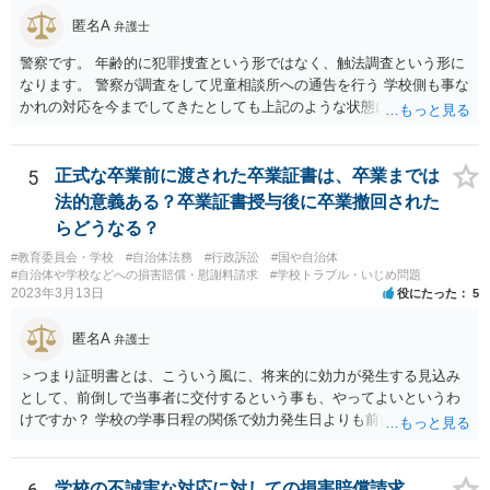
匿名A
弁護士
警察です。 年齢的に犯罪捜査という形ではなく、触法調査という形に
なります。 警察が調査をして児童相談所への通告を行う 学校側も事な
かれの対応を今までしてきたとしても上記のような状態になれば一定
の対応はするでしょう。 外傷がないとのことですが、同種被害を訴え
る生徒が複数名ということであれば、 警察側も動くのではないかと思
われます。
5
正式な卒業前に渡された卒業証書は、卒業までは
法的意義ある？卒業証書授与後に卒業撤回された
らどうなる？
#教育委員会・学校
#自治体法務
#行政訴訟
#国や自治体
#自治体や学校などへの損害賠償・慰謝料請求
#学校トラブル・いじめ問題
2023年3月13日
役にたった
5
匿名A
弁護士
＞つまり証明書とは、こういう風に、将来的に効力が発生する見込み
として、前倒しで当事者に交付するという事も、やってよいというわ
けですか？ 学校の学事日程の関係で効力発生日よりも前に交付したか
らとしても、効力発生日が記載されている証明書の効力に影響はない
でしょう。 両者をそろえるに越したことはないですが、卒業式の日程
自体は各学校によって慣例として定められることが多いですし、学籍
学校の不誠実な対応に対しての損害賠償請求