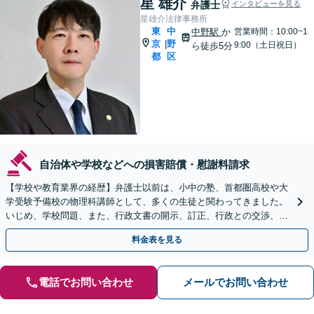
星 雄介
弁護士
インタビューを見る
星雄介法律事務所
東
中
中野駅
か
営業時間：10:00~1
京
野
|
9:00（土日祝日）
ら徒歩5分
都
区
自治体や学校などへの損害賠償・慰謝料請求
【学校や教育業界の経歴】弁護士以前は、小中の塾、首都圏高校や大
学受験予備校の物理科講師として、多くの生徒と関わってきました。
いじめ、学校問題、また、行政文書の開示、訂正、行政との交渉、行
政不服審査、行政訴訟などは、ぜひご相談ください。
料金表を見る
電話でお問い合わせ
メールでお問い合わせ