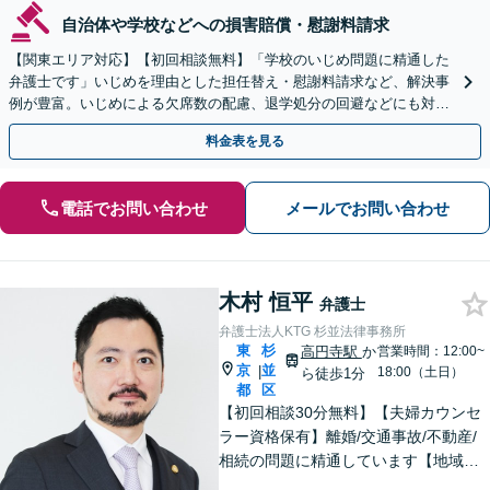
自治体や学校などへの損害賠償・慰謝料請求
【関東エリア対応】【初回相談無料】「学校のいじめ問題に精通した
弁護士です」いじめを理由とした担任替え・慰謝料請求など、解決事
例が豊富。いじめによる欠席数の配慮、退学処分の回避などにも対応
可能です【夜間・休日相談可】【完全個室】
料金表を見る
電話でお問い合わせ
メールでお問い合わせ
木村 恒平
弁護士
弁護士法人KTG 杉並法律事務所
東
杉
高円寺駅
か
営業時間：12:00~
京
並
|
18:00（土日）
ら徒歩1分
都
区
【初回相談30分無料】【夫婦カウンセ
ラー資格保有】離婚/交通事故/不動産/
相続の問題に精通しています【地域に
密着した法律事務所】皆様に安心して