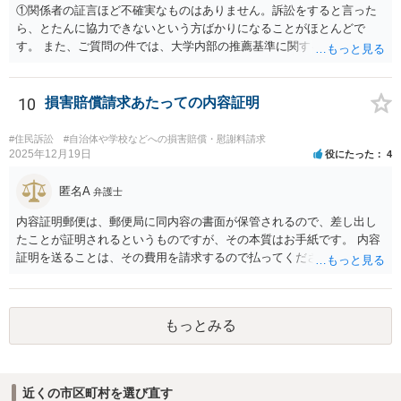
①関係者の証言ほど不確実なものはありません。訴訟をすると言った
ら、とたんに協力できないという方ばかりになることがほとんどで
す。 また、ご質問の件では、大学内部の推薦基準に関する資料とご相
談者様がこれを満たしていたという資料が最低でも証拠として必要で
しょう。 資料の開示制度があるかどうかを一度大学側に問い合わせて
みてはどうでしょうか。 個人で入手できるかどうかはこれにかかって
10
損害賠償請求あたっての内容証明
いるかと思います。 もし、個人での入手が難しければ、弁護士にまず
は依頼をして（受任してくれる弁護士がいるかどうかは別ですが）、
#住民訴訟
#自治体や学校などへの損害賠償・慰謝料請求
弁護士法23条の2に基づく照会をしてもらうという方法もあります。
2025年12月19日
役にたった
4
②少額の慰謝料程度（数十万）であれば認められる可能性はあるかも
しれません。 ですが、推薦がある場合に必ずB社に採用されることが
匿名A
弁護士
保証されているのでなければ、給与差額分の賠償までは難しいと思い
内容証明郵便は、郵便局に同内容の書面が保管されるので、差し出し
ます。 ですので、お金をかけて訴訟をしても得るものが少ない可能性
たことが証明されるというものですが、その本質はお手紙です。 内容
は高いと思われます。 ただ、この点に関しては弁護士によって見解が
証明を送ることは、その費用を請求するので払ってくださいという申
異なるかもしれません。
出をお手紙で行ったというにすぎません。 そのため、相手がそれに応
じる義務が（内容証明郵便の効力として）生じるというものではな
く、無視されたらそれでおしまいです。 その後は、裁判を起こして判
もっとみる
決を得て強制的に支払ってもらえるようにするかどうかを検討する必
要があります。郵便を送らずに最初から裁判所に申し立てる方法もあ
りえます。 弁護士に依頼する場合、何を依頼するかということをよく
よく相談の上、決めるべきです。 単に内容証明郵便を作ってもらうだ
近くの市区町村を選び直す
けでよいのかどうか（これだけなら数万円でしょう）、その後の交渉