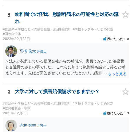
針」や「第三者評価基準」などのガイドラインで判断できます。 相談
だけで問題が解決できずにこじれた時には、苦情を文書にして保育園
に提出しましょう。園は保護者の苦情に耳を傾けなくてはならないと
8
幼稚園での怪我、慰謝料請求の可能性と対応の流
法律で義務付けられています（児童福祉施設最低基準第十四条の
れ
三）。さらに苦情解決のための第三者委員を施設ごとにおくことも指
#自治体や学校などへの損害賠償・慰謝料請求
#学校トラブル・いじめ問題
導されています。 保育園との相談や交渉で解決できない時には、区市
#国や自治体
町村の担当課に苦情を上げることになります。また、都道府県には
2023年12月23日
役にたった
8
「福祉サービス運営適正化委員会」が設置されています。 認可保育所
はもちろんのこと、認可外の保育施設でも補助金を受けている施設
髙橋 俊太
弁護士
は、市や区、都道府県などの責任の範囲内にありますから、役所も相
談に応じなくてはなりません。
＞法人が契約している損保会社からの補償が、実費でかかった治療費
と交通費のみとの事でした。 これらに加えて慰謝料も請求し得ると考
えられます。先ほど回答させていただいたとおり、慰謝料の額につい
ては通院期間・回数などを基準にして検討がなされます。
9
大学に対して損害賠償請求できますか？
#自治体や学校などへの損害賠償・慰謝料請求
#学校トラブル・いじめ問題
#教育委員会・学校
2021年12月8日
役にたった
3
寺林 智栄
弁護士