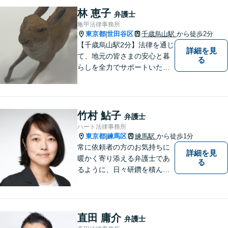
密着型の弁護士です。 おかげ
林 恵子
弁護士
さまで、都内のみならず全国
亀甲法律事務所
からご相談をいただいており
東京都
世田谷区
千歳烏山駅
から徒歩2分
|
ます。
【千歳烏山駅2分】法律を通じ
詳細を見
て、地元の皆さまの安心と暮
る
らしを全力でサポートいたし
ます！丁寧にお話をお伺い、
分かりやすくご説明すること
を大切にしています。どんな
に複雑なお悩みでも、安心し
竹村 鮎子
弁護士
てご相談ください。※電話は
ハート法律事務所
面談予約のみ。【地域密着型
東京都
練馬区
練馬駅
から徒歩1分
|
の法律事務所】
常に依頼者の方のお気持ちに
詳細を見
暖かく寄り添える弁護士であ
る
るように、日々研鑽を積んで
おります。特に、練馬エリア
を中心に、東京２３区西部、
多摩地区、埼玉地区の方のご
相談を多く受けております。
直田 庸介
弁護士
皆様が明るい未来を進めるよ