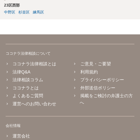
23区西部
を依頼するかどうか、請求金額との関係で、赤字になるかもしれない
ので、交渉の依頼はしないのか、など、検討すべき点はいろいろあり
中野区
杉並区
練馬区
ますので、まずは、お近くの弁護士に直接相談してみてください。
ココナラ法律相談について
ココナラ法律相談とは
ご意見・ご要望
法律Q&A
利用規約
法律相談コラム
プライバシーポリシー
ココナラとは
外部送信ポリシー
よくあるご質問
掲載をご検討の弁護士の方
へ
運営へのお問い合わせ
会社情報
運営会社