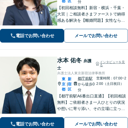
都
区
分
​​【初回相談無料】新宿・横浜・千葉・
大宮｜ご相談者さまファーストで納得
感ある解決を【離婚問題】女性ならで
はの視点でサポート。離婚検討段階か
らご相談ください【相続問題】事務所
電話でお問い合わせ
メールでお問い合わせ
相談実績1万件以上！様々な相続トラブ
ルをトータルサポート【都庁前駅直
結】​
水本 佑冬
弁護
インタビューを見
る
士
弁護士法人東京新宿法律事務所
都庁前駅
営業時間：07:00~2
東
新
2:00（土日祝日）
京
宿
から徒歩0
|
都
区
分
【都庁前駅A6番出口直通】【初回相談
無料】ご依頼者さま一人ひとりの状況
や想いに寄り添い、その立場に立って
考えることを大切にしています。納得
して明るい未来へ踏み出せるよう、誠
電話でお問い合わせ
メールでお問い合わせ
実に向き合い、全力を尽くします！