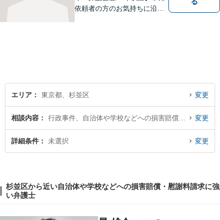
る
依頼者の方のお気持ちに沿っ
た事件の解決を目指し、法的
に最善のアドバイスをさせて
頂きます。当所は民事事件全
般を幅広く取り扱っていま
す。【初回面談無料】どんな
難件でも全力でお客様のお力
になります。
エリア
東京都、杉並区
変更
相談内容
行政事件、自治体や学校などへの損害賠償・慰謝料請求
変更
詳細条件
未選択
変更
杉並区から近い自治体や学校などへの損害賠償・慰謝料請求に強
い弁護士