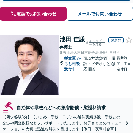
電話でお問い合わせ
メールでお問い合わせ
池田 佳謙
東京都
インタビュ
ーを見る
弁護士
弁護士法人東日本総合法律会計事務所
営業時
杉並区
か
面談方法(対面・電
らも相談
話・ビデオなど)は
間：本日
受付中
応相談
定休日
自治体や学校などへの損害賠償・慰謝料請求
【四ツ谷駅3分】【いじめ・学校トラブルの解決実績多数】学校との
交渉や調査依頼などフルサポートいたします。お子さまとのコミュニ
ケーションを大切に迅速な解決を目指します【休日・夜間相談可】