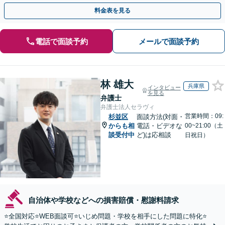
【初回相談無料】【Zoomなどのオンライン面談可】
料金表を見る
電話で面談予約
メールで面談予約
林 雄大
兵庫県
インタビュー
を見る
弁護士
弁護士法人セラヴィ
営業時間：09:
杉並区
面談方法(対面・
からも相
電話・ビデオな
00~21:00（土
談受付中
ど)は応相談
日祝日）
自治体や学校などへの損害賠償・慰謝料請求
⭐️全国対応⭐️WEB面談可⭐️いじめ問題・学校を相手にした問題に特化⭐️