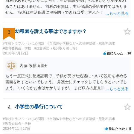
前科があるかないかによって，生活保護が受けられるかどうかが変わ
ることはありません。 前科の有無は，生活保護の受給要件ではありま
せん。 役所は生活保護に消極的（できれば受け容れたくない）な姿勢
を示すことが多いようですが， 受給要件を満たしていることをきちん
と説明しましょう。
3
幼稚園を訴える事はできますか？
#学校トラブル・いじめ問題
#自治体や学校などへの損害賠償・慰謝料請求
#教育委員会・学校
#抗告訴訟（処分取り消し等）
2018年7月12日
役にたった
16
内藤 政信
弁護士
もう一度正式に配達証明で、子供が受けた処遇に ついて説明を求める
書面を出すといいでしょう。 弁護士にチェックしてもらうといいでし
ょう。 いくらかお金はかかりますが。 まだ双方の意見調整が必要です
ね。
4
小学生の暴行について
#学校トラブル・いじめ問題
#自治体や学校などへの損害賠償・慰謝料請求
#教育委員会・学校
2024年11月17日
役にたった
5