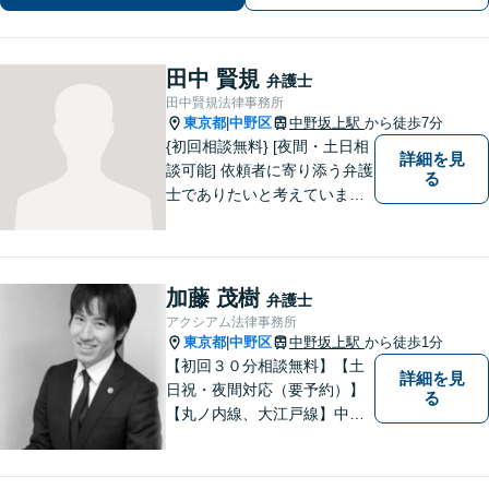
【休日や夜間相談も柔軟に対応】
田中 賢規
弁護士
田中賢規法律事務所
東京都
中野区
中野坂上駅
から徒歩7分
|
{初回相談無料} [夜間・土日相
詳細を見
談可能] 依頼者に寄り添う弁護
る
士でありたいと考えていま
す。どんな事でもお気軽にご
相談ください。
加藤 茂樹
弁護士
アクシアム法律事務所
東京都
中野区
中野坂上駅
から徒歩1分
|
【初回３０分相談無料】【土
詳細を見
日祝・夜間対応（要予約）】
る
【丸ノ内線、大江戸線】中野
坂上駅徒歩１分。 中野区、杉
並区、練馬区の皆様からご依
頼を多数いただいている地域