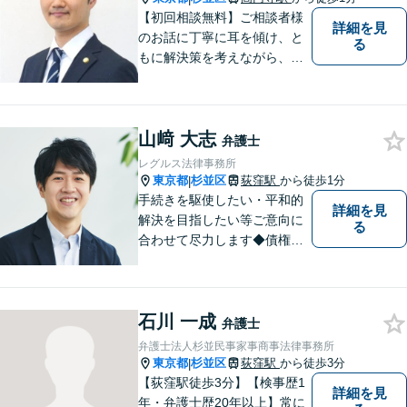
【初回相談無料】ご相談者様
詳細を見
のお話に丁寧に耳を傾け、と
る
もに解決策を考えながら、納
得できる形での問題解決を目
指して尽力いたします。信頼
いただける弁護士になれるよ
山﨑 大志
う日々精進して参ります。
弁護士
【夜間や休日相談も対応可
レグルス法律事務所
能】【メール・WEB面談可】
東京都
杉並区
荻窪駅
から徒歩1分
|
手続きを駆使したい・平和的
詳細を見
解決を目指したい等ご意向に
る
合わせて尽力します◆債権回
収：約3,000万円の請負代金を
早期に回収！多業種の豊富な
相談実績あり【建築・内装・
石川 一成
電気工事等】【請負代金、売
弁護士
掛代金】今すぐにお電話くだ
弁護士法人杉並民事家事商事法律事務所
さい。
東京都
杉並区
荻窪駅
から徒歩3分
|
【荻窪駅徒歩3分】【検事歴1
詳細を見
年・弁護士歴20年以上】常に