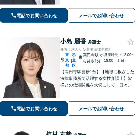
いただけるような頼もしい弁護士を目
指し、日々邁進しております【夜間・
電話でお問い合わせ
メールでお問い合わせ
土日相談可】
小島 麗香
弁護士
弁護士法人KTG 杉並法律事務所
東
杉
高円寺駅
か
営業時間：12:00~
京
並
|
18:00（土日）
ら徒歩1分
都
区
【高円寺駅徒歩1分】【地域に根ざした
法律事務所で活躍する女性弁護士】皆
様との信頼関係を大切にして、日々業
務を行っております。【離婚問題】
【相続】【債務整理】お悩みごとあり
ましたら、お気軽にご相談ください。
電話でお問い合わせ
メールでお問い合わせ
植村 友哉