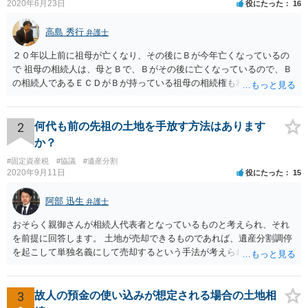
2020年6月23日
役にたった
16
高島 秀行
弁護士
２０年以上前に祖母が亡くなり、その後にＢが今年亡くなっているの
で 祖母の相続人は、母とＢで、Ｂがその後に亡くなっているので、Ｂ
の相続人であるＥＣＤがＢが持っている祖母の相続権も相続すること
となります。 したがって、遺産分割協議するにも、相続放棄するにも
Ｅも行う必要があります。 Ｂの配偶者であるＥは常にＢの相続人とな
ります。
2
何代も前の先祖の土地を手放す方法はあります
か？
#固定資産税
#協議
#遺産分割
2020年9月11日
役にたった
15
阿部 迅生
弁護士
おそらく親御さんが相続人代表者となっているものと考えられ、それ
を前提に回答します。 土地が売却できるものであれば、遺産分割調停
を起こして単独名義にして売却するという手法が考えられます。 相続
人を見つけ出すことは時間と費用はかかりますが、実現できないこと
ではないです。問題は売却できる土地かどうかとどの程度で売却でき
るかになります。 売却できない又は売却できたとしてもわずかな金額
3
故人の預金の使い込みが想定される場合の土地相
であるとなれば、共有持ち分の放棄ができるかの検討になりますが、