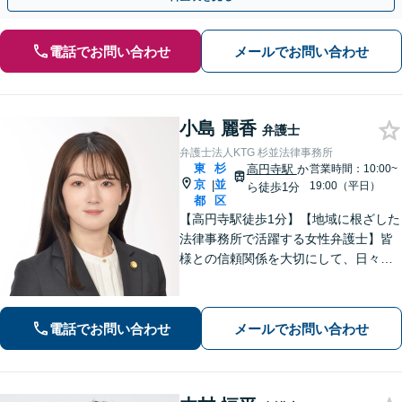
電話でお問い合わせ
メールでお問い合わせ
小島 麗香
弁護士
弁護士法人KTG 杉並法律事務所
東
杉
高円寺駅
か
営業時間：10:00~
京
並
|
19:00（平日）
ら徒歩1分
都
区
【高円寺駅徒歩1分】【地域に根ざした
法律事務所で活躍する女性弁護士】皆
様との信頼関係を大切にして、日々業
務を行っております。【離婚問題】
【相続】【債務整理】お悩みごとあり
ましたら、お気軽にご相談ください。
電話でお問い合わせ
メールでお問い合わせ