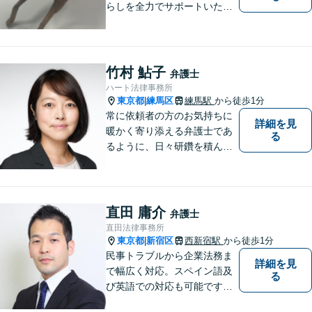
らしを全力でサポートいたし
ます！丁寧にお話をお伺い、
分かりやすくご説明すること
を大切にしています。どんな
に複雑なお悩みでも、安心し
竹村 鮎子
弁護士
てご相談ください。※電話は
ハート法律事務所
面談予約のみ。【地域密着型
東京都
練馬区
練馬駅
から徒歩1分
|
の法律事務所】
常に依頼者の方のお気持ちに
詳細を見
暖かく寄り添える弁護士であ
る
るように、日々研鑽を積んで
おります。特に、練馬エリア
を中心に、東京２３区西部、
多摩地区、埼玉地区の方のご
相談を多く受けております。
直田 庸介
弁護士
皆様が明るい未来を進めるよ
直田法律事務所
うに、法律の面から力になり
東京都
新宿区
西新宿駅
から徒歩1分
|
ます。
民事トラブルから企業法務ま
詳細を見
で幅広く対応。スペイン語及
る
び英語での対応も可能です。
特にスペイン語圏の事業会社