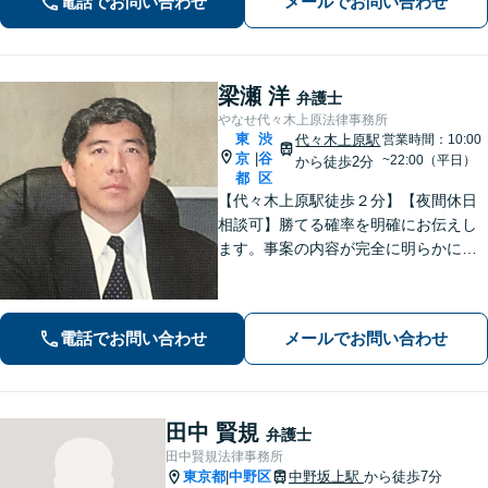
電話でお問い合わせ
メールでお問い合わせ
実に向き合い、全力を尽くします！
【休日や夜間相談も柔軟に対応】
梁瀬 洋
弁護士
やなせ代々木上原法律事務所
東
渋
代々木上原駅
営業時間：10:00
京
谷
|
~22:00（平日）
から徒歩2分
都
区
【代々木上原駅徒歩２分】【夜間休日
相談可】勝てる確率を明確にお伝えし
ます。事案の内容が完全に明らかにな
るまで、依頼者様のお話をじっくり伺
い、着実に実行します。都合の良いこ
とは一切言いません。安心しておまか
電話でお問い合わせ
メールでお問い合わせ
せください。
田中 賢規
弁護士
田中賢規法律事務所
東京都
中野区
中野坂上駅
から徒歩7分
|