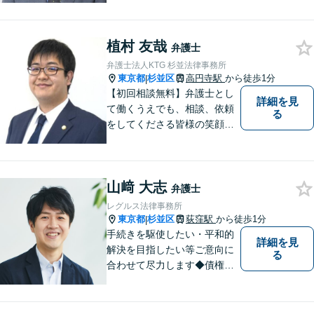
にも目を向け、その先の暮ら
しまで見据えた支えを大切に
植村 友哉
しています。【夜間や休日相
弁護士
談も対応可能】【メール・WE
弁護士法人KTG 杉並法律事務所
B面談可】
東京都
杉並区
高円寺駅
から徒歩1分
|
【初回相談無料】弁護士とし
詳細を見
て働くうえでも、相談、依頼
る
をしてくださる皆様の笑顔を
見られるよう、不安や悩みに
真摯に向き合いながら解決へ
と導くことを心がけていま
山﨑 大志
す。【夜間や休日相談も対応
弁護士
可能】【メール・WEB面談
レグルス法律事務所
可】
東京都
杉並区
荻窪駅
から徒歩1分
|
手続きを駆使したい・平和的
詳細を見
解決を目指したい等ご意向に
る
合わせて尽力します◆債権回
収：約3,000万円の請負代金を
早期に回収！多業種の豊富な
相談実績あり【建築・内装・