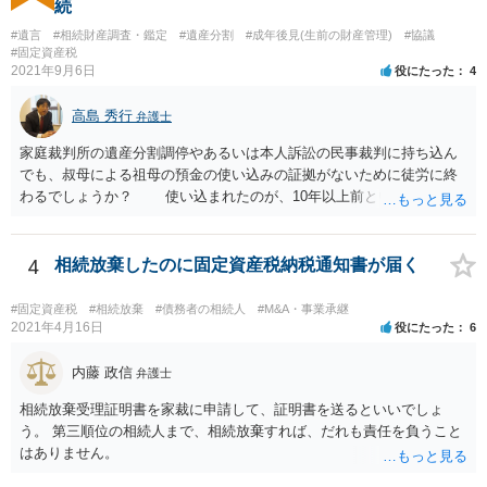
続
放棄できたとしても時間と費用はかかるので、固定資産税の金額と比
#遺言
#相続財産調査・鑑定
#遺産分割
#成年後見(生前の財産管理)
#協議
較して費用対効果があるかどうかという検討になります。
#固定資産税
2021年9月6日
役にたった
4
高島 秀行
弁護士
家庭裁判所の遺産分割調停やあるいは本人訴訟の民事裁判に持ち込ん
でも、叔母による祖母の預金の使い込みの証拠がないために徒労に終
わるでしょうか？ 使い込まれたのが、10年以上前ということだと
不当利得返還請求は時効で消滅している可能性があります。 ただ
し、不法行為の構成を取れば知ってから3年以内であれば、損害賠償請
求は可能です。 しかし、使い込みの立証をできるかどうかはわか
4
相続放棄したのに固定資産税納税通知書が届く
りません。 弁護士に面談で詳しい事情を話して相談された方がよ
いと思います。
#固定資産税
#相続放棄
#債務者の相続人
#M&A・事業承継
2021年4月16日
役にたった
6
内藤 政信
弁護士
相続放棄受理証明書を家裁に申請して、証明書を送るといいでしょ
う。 第三順位の相続人まで、相続放棄すれば、だれも責任を負うこと
はありません。