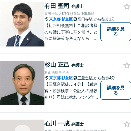
有田 聖司
電気工事等】【請負代金、売
弁護士
掛代金】今すぐにお電話くだ
弁護士法人KTG 杉並法律事務所
さい。
東京都
杉並区
高円寺駅
から徒歩1分
|
【初回相談無料】ご相談者様
詳細を見
のお話に丁寧に耳を傾け、と
る
もに解決策を考えながら、納
得できる形での問題解決を目
指して尽力いたします。信頼
いただける弁護士になれるよ
杉山 正己
う日々精進して参ります。
弁護士
【夜間や休日相談も対応可
杉山法律事務所
能】【メール・WEB面談可】
東京都
杉並区
三鷹台駅
から徒歩4分
|
【三鷹台駅徒歩４分】【裁判
詳細を見
官・訟務検事・公証人の経験
る
あり】司法に携わって45年以
上。これまでの知見を活かし
て支援・弁護いたします。離
婚・相続・成年後見、交通事
石川 一成
故、不動産問題等はご相談く
弁護士
ださい！法テラス対応です。