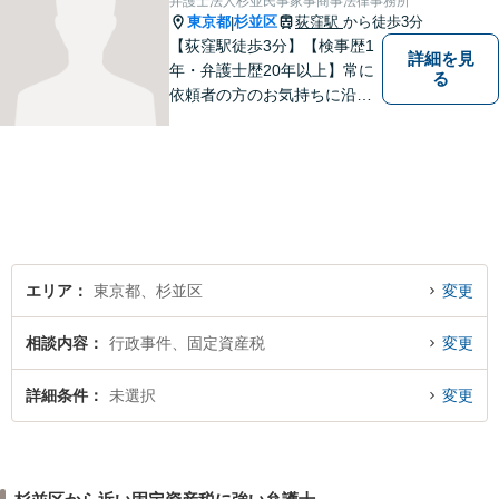
弁護士法人杉並民事家事商事法律事務所
東京都
杉並区
荻窪駅
から徒歩3分
|
【荻窪駅徒歩3分】【検事歴1
詳細を見
年・弁護士歴20年以上】常に
る
依頼者の方のお気持ちに沿っ
た事件の解決を目指し、法的
に最善のアドバイスをさせて
頂きます。当所は民事事件全
般を幅広く取り扱っていま
す。【初回面談無料】どんな
難件でも全力でお客様のお力
になります。
エリア
東京都、杉並区
変更
相談内容
行政事件、固定資産税
変更
詳細条件
未選択
変更