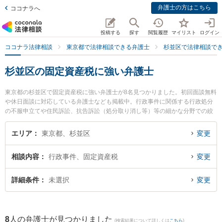
弁護士の方はこちら
ココナラへ
投稿する
探す
閲覧履歴
マイリスト
ログイン
ココナラ法律相談
東京都で法律相談できる弁護士
杉並区で法律相談で
杉並区の固定資産税に強い弁護士
東京都の杉並区で固定資産税に強い弁護士が8名見つかりました。初回面談無料
や休日面談に対応している弁護士なども掲載中。行政事件に関係する行政処分
の不服申立てや住民訴訟、抗告訴訟（処分取り消し等）等の細かな分野での絞
り込み検索もでき便利です。特に弁護士法人KTG 杉並法律事務所の小島 麗香弁
護士や弁護士法人KTG 杉並法律事務所の木村 恒平弁護士、弁護士法人KTG 杉
エリア
東京都、杉並区
変更
並法律事務所の大空 誠城弁護士のプロフィール情報や弁護士費用、強みなどが
注目されています。『杉並区で土日や夜間に発生した固定資産税のトラブルを
相談内容
行政事件、固定資産税
変更
今すぐに弁護士に相談したい』『固定資産税のトラブル解決の実績豊富な近く
の弁護士を検索したい』『初回相談無料で固定資産税を法律相談できる杉並区
内の弁護士に相談予約したい』などでお困りの相談者さんにおすすめです。
詳細条件
未選択
変更
8
人の弁護士が見つかりました
(検索結果について詳しくは
こちら
)