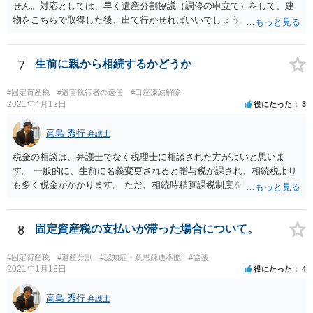
せん。対応としては、早く遺産分割協議（調停の申立て）をして、建
物をこちらで取得した後、出て行かせればいいでしょう。 建物の固定
資産税については、持分に応じた負担が考えられますが、時効にかか
っていない部分については請求すればいいと思います。 なお、家賃に
ついては、お父様自身が遺産分割手続をしなかったのですから、あき
7
生前に親から相続するかどうか
らめるしかないと思います。
#固定資産税
#遺言執行者の選任
#口座凍結解除
2021年4月12日
役にたった
3
高島 秀行
弁護士
税金の相談は、弁護士でなく税理士に相談された方がよいと思いま
す。 一般的に、生前に名義変更されると贈与税が課され、相続税より
も多く税金がかかります。 ただ、相続時精算課税制度を取れば、実質
的に相続税と同等の税金で済む可能性があります。 実際に税理士にど
ういう場合にどれくらい税金がかかるか計算してもらって どういう方
針を取るか決められたらよいと思います。
8
固定資産税の支払いが滞った場合について。
#固定資産税
#遺産分割
#認知症・意思疎通不能
#協議
2021年1月18日
役にたった
4
高島 秀行
弁護士