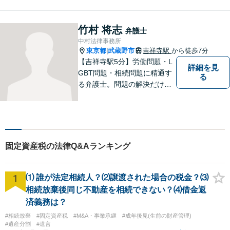
の依頼や、スペイン語圏の相
続人を含む遺産分割を多く扱
っております。
竹村 将志
弁護士
中村法律事務所
東京都
武蔵野市
吉祥寺駅
から徒歩7分
|
【吉祥寺駅5分】労働問題・L
詳細を見
GBT問題・相続問題に精通す
る
る弁護士。問題の解決だけで
なく、トラブルを防ぐ予防法
務にも力を入れています。問
題が大きくなる前に、お早め
にご相談ください！皆様に寄
り添い、納得の解決を目指し
固定資産税の法律Q&Aランキング
ます。
1
⑴ 誰が法定相続人？⑵譲渡された場合の税金？⑶
相続放棄後同じ不動産を相続できない？⑷借金返
済義務は？
#相続放棄
#固定資産税
#M&A・事業承継
#成年後見(生前の財産管理)
#遺産分割
#遺言