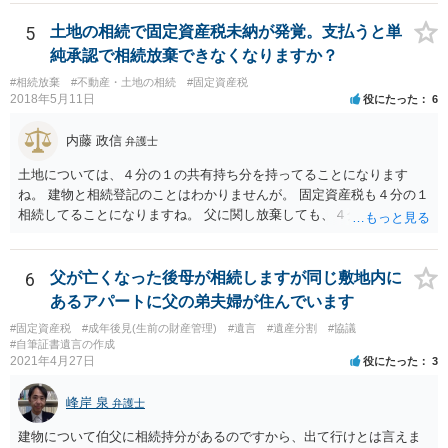
5
土地の相続で固定資産税未納が発覚。支払うと単
純承認で相続放棄できなくなりますか？
#相続放棄
#不動産・土地の相続
#固定資産税
2018年5月11日
役にたった
6
内藤 政信
弁護士
土地については、４分の１の共有持ち分を持ってることになります
ね。 建物と相続登記のことはわかりませんが。 固定資産税も４分の１
相続してることになりますね。 父に関し放棄しても、４分の１はあな
たが所有していることになりますね。 父の分を払わないようにすれ
ば、単純承認にはならないでしょう。 役所にも話を通しておいた方が
いいでしょう。 あるいは、相続して売却しても、滞納に追いつかない
6
父が亡くなった後母が相続しますが同じ敷地内に
ですかね。
あるアパートに父の弟夫婦が住んでいます
#固定資産税
#成年後見(生前の財産管理)
#遺言
#遺産分割
#協議
#自筆証書遺言の作成
2021年4月27日
役にたった
3
峰岸 泉
弁護士
建物について伯父に相続持分があるのですから、出て行けとは言えま