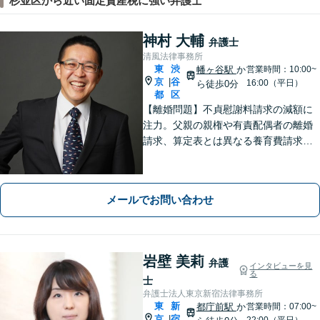
杉並区から近い固定資産税に強い弁護士
神村 大輔
弁護士
清風法律事務所
東
渋
幡ヶ谷駅
か
営業時間：10:00~
京
谷
|
16:00（平日）
ら徒歩0分
都
区
【離婚問題】不貞慰謝料請求の減額に
注力。父親の親権や有責配偶者の離婚
請求、算定表とは異なる養育費請求な
ど非定型的なケースにも注力【外国
人・国際問題】外国人の配偶者と離婚
したい方、離婚したい外国人配偶者の
メールでお問い合わせ
方にも対応。最後まで粘り強くサポー
トします。
岩壁 美莉
弁護
インタビューを見
る
士
弁護士法人東京新宿法律事務所
東
新
都庁前駅
か
営業時間：07:00~
京
宿
|
22:00（平日）