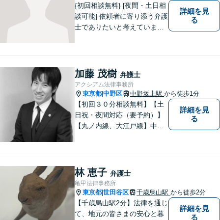
{初回相談無料} [夜間・土日相
詳細を見
談可能] 依頼者に寄り添う弁護
る
士でありたいと考えていま
す。どんな事でもお気軽にご
相談ください。
加藤 茂樹
弁護士
アクシアム法律事務所
東京都
中野区
中野坂上駅
から徒歩1分
|
【初回３０分相談無料】【土
詳細を見
日祝・夜間対応（要予約）】
る
【丸ノ内線、大江戸線】中野
坂上駅徒歩１分。 中野区、杉
並区、練馬区の皆様からご依
頼を多数いただいている地域
密着型の弁護士です。 おかげ
林 恵子
弁護士
さまで、都内のみならず全国
亀甲法律事務所
からご相談をいただいており
東京都
世田谷区
千歳烏山駅
から徒歩2分
|
ます。
【千歳烏山駅2分】法律を通じ
詳細を見
て、地元の皆さまの安心と暮
る