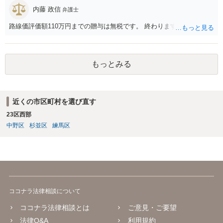
内藤 政信
弁護士
路線価評価額110万円までの贈与は無税です。 終わります。
もっとみる
近くの市区町村を選び直す
23区西部
中野区
杉並区
練馬区
ココナラ法律相談について
ココナラ法律相談とは
ご意見・ご要望
法律Q&A
利用規約