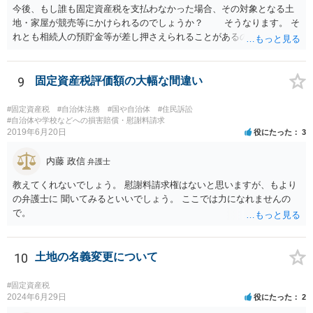
今後、もし誰も固定資産税を支払わなかった場合、その対象となる土
地・家屋が競売等にかけられるのでしょうか？ そうなります。 そ
れとも相続人の預貯金等が差し押さえられることがあるのでしょう
か？ 可能性はあります。 ただ一般的には不動産の競売になり
ます。 また、固定資産税は遺産分割協議が整わない限り、法定相続分
ではなくあくまで不可分債務（？）ということになって相続人全員、
9
固定資産税評価額の大幅な間違い
一蓮托生の義務が生じるのでしょうか？ 連帯納付義務があるの
で、相続人全員の責任となります。 あなたが立て替えておき、遺
#固定資産税
#自治体法務
#国や自治体
#住民訴訟
産分割の際に精算するのがよいと思います。 遺産分割協議が進ま
#自治体や学校などへの損害賠償・慰謝料請求
2019年6月20日
役にたった
3
ないのであれば、弁護士に相談して、遺産分割調停や審判を した
方が早く解決すると思います。
内藤 政信
弁護士
教えてくれないでしょう。 慰謝料請求権はないと思いますが、もより
の弁護士に 聞いてみるといいでしょう。 ここでは力になれませんの
で。
10
土地の名義変更について
#固定資産税
2024年6月29日
役にたった
2