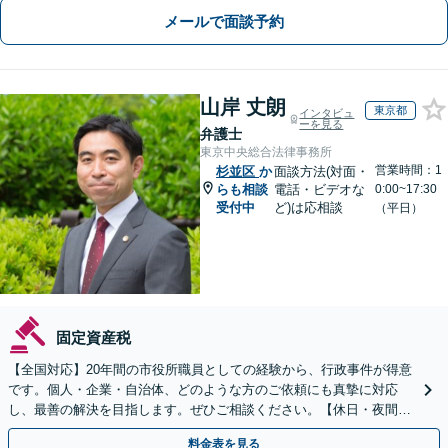
メールで面談予約
山岸 丈朗
東京都
インタビュ
ーを見る
弁護士
東京中央総合法律事務所
営業時間：1
杉並区
か
面談方法(対面・
らも相談
電話・ビデオな
0:00~17:30
受付中
ど)は応相談
（平日）
固定資産税
【全国対応】20年間の市役所職員としての経験から、行政事件が得意
です。個人・企業・自治体、どのような方のご依頼にも真摯に対応
し、最善の解決を目指します。ぜひご相談ください。【休日・夜間相
談可】【ビデオ面談可】【銀座駅1分】
料金表を見る