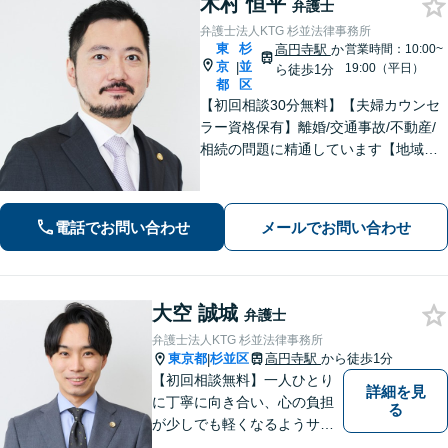
木村 恒平
弁護士
弁護士法人KTG 杉並法律事務所
東
杉
高円寺駅
か
営業時間：10:00~
京
並
|
19:00（平日）
ら徒歩1分
都
区
【初回相談30分無料】【夫婦カウンセ
ラー資格保有】離婚/交通事故/不動産/
相続の問題に精通しています【地域に
密着した法律事務所】皆様に安心して
いただけるような頼もしい弁護士を目
指し、日々邁進しております【夜間・
電話でお問い合わせ
メールでお問い合わせ
土日相談可】
大空 誠城
弁護士
弁護士法人KTG 杉並法律事務所
東京都
杉並区
高円寺駅
から徒歩1分
|
【初回相談無料】一人ひとり
詳細を見
に丁寧に向き合い、心の負担
る
が少しでも軽くなるようサポ
ートいたします。問題の背景