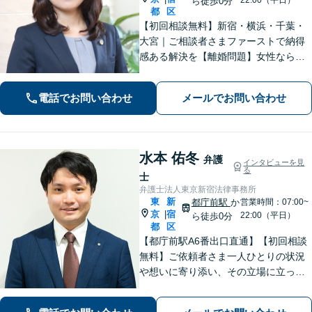
ら徒歩0分
都
区
​​【初回相談無料】新宿・横浜・千葉・
大宮｜ご相談者さまファーストで納得
感ある解決を【離婚問題】女性ならで
はの視点でサポート。離婚検討段階か
らご相談ください【相続問題】事務所
電話でお問い合わせ
メールでお問い合わせ
相談実績1万件以上！様々な相続トラブ
ルをトータルサポート【都庁前駅直
結】​
水本 佑冬
弁護
インタビューを見
る
士
弁護士法人東京新宿法律事務所
東
新
都庁前駅
か
営業時間：07:00~
京
宿
|
22:00（平日）
ら徒歩0分
都
区
【都庁前駅A6番出口直通】【初回相談
無料】ご依頼者さま一人ひとりの状況
や想いに寄り添い、その立場に立って
考えることを大切にしています。納得
して明るい未来へ踏み出せるよう、誠