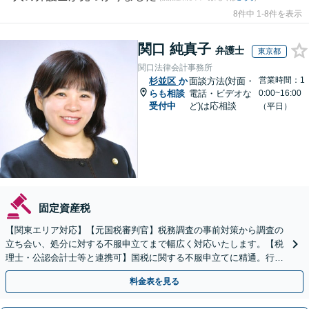
8件中 1-8件を表示
関口 純真子
弁護士
東京都
関口法律会計事務所
営業時間：1
杉並区
か
面談方法(対面・
らも相談
電話・ビデオな
0:00~16:00
受付中
ど)は応相談
（平日）
固定資産税
【関東エリア対応】【元国税審判官】税務調査の事前対策から調査の
立ち会い、処分に対する不服申立てまで幅広く対応いたします。【税
理士・公認会計士等と連携可】国税に関する不服申立てに精通。行政
側の知見を活かしたサポートいたします
料金表を見る