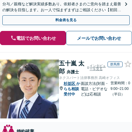
分与／親権など解決実績多数あり。依頼者さまのご意向を踏まえ最善
の解決を目指します。お一人で悩まずまずはご相談ください【初回来
所相談無料】【電話・web面談可】【千葉中央駅5分】
料金表を見る
電話でお問い合わせ
メールでお問い合わせ
五十嵐 太
群馬県
インタビュ
ーを見る
郎
弁護士
ネクスパート法律事務所 高崎オフィス
営業時間：0
杉並区
か
面談方法(対面・
らも相談
電話・ビデオな
9:00~21:00
受付中
ど)は応相談
（平日）
婚約破棄