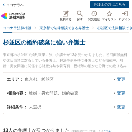
弁護士の方はこちら
ココナラへ
投稿する
探す
閲覧履歴
マイリスト
ログイン
ココナラ法律相談
東京都で法律相談できる弁護士
杉並区で法律相談で
杉並区の婚約破棄に強い弁護士
東京都の杉並区で婚約破棄に強い弁護士が13名見つかりました。初回面談無料
や休日面談に対応している弁護士、解決事例を持つ弁護士なども掲載中。離
婚・男女問題に関係する財産分与や養育費、親権等の細かな分野での絞り込み
検索もでき便利です。特に桜上水法律事務所の中島 圭太弁護士や弁護士法人KT
G 杉並法律事務所の木村 恒平弁護士、弁護士法人KTG 杉並法律事務所の小島
エリア
東京都、杉並区
変更
麗香弁護士のプロフィール情報や弁護士費用、強みなどが注目されています。
『杉並区で土日や夜間に発生した婚約破棄のトラブルを今すぐに弁護士に相談
相談内容
離婚・男女問題、婚約破棄
変更
したい』『婚約破棄のトラブル解決の実績豊富な近くの弁護士を検索したい』
『初回相談無料で婚約破棄を法律相談できる杉並区内の弁護士に相談予約した
い』などでお困りの相談者さんにおすすめです。
詳細条件
未選択
変更
13
人の弁護士が見つかりました
(検索結果について詳しくは
こちら
)