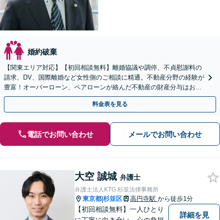
婚約破棄
【関東エリア対応】【初回相談無料】離婚協議や調停、不貞慰謝料の
請求、DV、国際離婚など女性側のご相談に精通。不動産分野の経験が
豊富！オーバーローン、ペアローンが絡んだ不動産の財産分与はお任
せください【完全個室】【子連れ相談OK】
料金表を見る
電話でお問い合わせ
メールでお問い合わせ
大空 誠城
弁護士
弁護士法人KTG 杉並法律事務所
東京都
杉並区
高円寺駅
から徒歩1分
|
【初回相談無料】一人ひとり
詳細を見