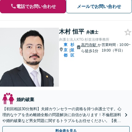
電話でお問い合わせ
メールでお問い合わせ
木村 恒平
弁護士
弁護士法人KTG 杉並法律事務所
東
杉
高円寺駅
か
営業時間：10:00~
京
並
|
19:00（平日）
ら徒歩1分
都
区
婚約破棄
【初回相談30分無料】夫婦カウンセラーの資格を持つ弁護士です。心
理的なケアを含め離婚全般の問題解決に自信があります！不倫慰謝料
や婚約破棄など男女問題に関するトラブルもお任せください。【夜
間・土日相談可】【お子様連れOK】
料金表を見る