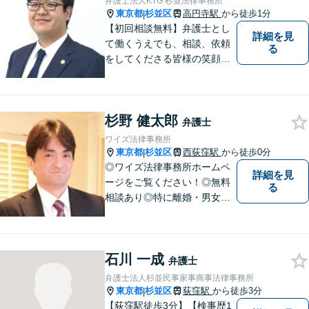
弁護士法人KTG 杉並法律事務所
す！
東京都
杉並区
高円寺駅
から徒歩1分
|
【初回相談無料】弁護士とし
詳細を見
て働くうえでも、相談、依頼
る
をしてくださる皆様の笑顔を
見られるよう、不安や悩みに
真摯に向き合いながら解決へ
と導くことを心がけていま
杉野 健太郎
す。【夜間や休日相談も対応
弁護士
可能】【メール・WEB面談
ワイズ法律事務所
可】
東京都
杉並区
西荻窪駅
から徒歩0分
|
◎ワイズ法律事務所ホームペ
詳細を見
ージをご覧ください！◎無料
る
相談あり◎特に離婚・男女問
題、交通事故被害に注力◎JR
中央線・西荻窪駅前0分◎杉
並・吉祥寺・武蔵野・三鷹・
石川 一成
小金井・練馬・西東京の方は
弁護士
今すぐお問い合わせを！
弁護士法人杉並民事家事商事法律事務所
東京都
杉並区
荻窪駅
から徒歩3分
|
【荻窪駅徒歩3分】【検事歴1