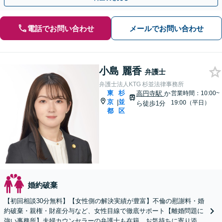
電話でお問い合わせ
メールでお問い合わせ
小島 麗香
弁護士
弁護士法人KTG 杉並法律事務所
東
杉
高円寺駅
か
営業時間：10:00~
京
並
|
19:00（平日）
ら徒歩1分
都
区
婚約破棄
【初回相談30分無料】【女性側の解決実績が豊富】不倫の慰謝料・婚
約破棄・親権・財産分与など、女性目線で徹底サポート【離婚問題に
強い事務所】夫婦カウンセラーの弁護士も在籍、お気持ちに寄り添っ