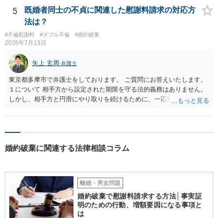
う。
5
既婚者同士の不貞に関連した慰謝料請求の対応方
法は？
#不倫慰謝料
#ダブル不倫
#婚約破棄
2026年7月13日
矢上 玄周
弁護士
東京都多摩市で弁護士をしております。 ご質問にお答えいたします。
１について 相手方から設定された期限を守る法的義務はありません。
しかし、相手方と円滑にやり取りを続けるために、一応期限を守って
連絡を取ることもあり得ます。 弁護士に相談してから連絡をしたい
が、期限を守らないのもご不安という場合には、「弁護士に相談して
から連絡するので少々お待ちください」という旨の連絡を入れておく
こともあります。 ２について 求償権の請求と婚約破棄の慰謝料請求
婚約破棄に関連する法律相談コラム
は、法的には別の議論ではありますが、事実上の繋がりがないわけで
はありません。 例えば、既婚者であるにもかかわらず、結婚するとい
うことを匂わせて不貞関係になったというような場合には、求償権の
負担割合が高くなり、婚約破棄の慰謝料も払う必要が生じるという可
離婚・男女問題
能性もないわけではありません。 ただし、法律上重婚は認められてい
婚約破棄で慰謝料請求する方法│事実証
ないので、既婚者同士の婚約が成立するかといわれると、成立しない
明のための行動、増額要因になる事項と
と判断される可能性の方が高いと思われます。 ３について 和解をする
は
際には、清算条項という定めを設けることがほとんどです。 清算条項