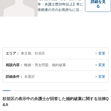
詳細を見
年・弁護士歴20年以上】常に
る
依頼者の方のお気持ちに沿っ
た事件の解決を目指し、法的
に最善のアドバイスをさせて
頂きます。当所は民事事件全
般を幅広く取り扱っていま
す。【初回面談無料】どんな
難件でも全力でお客様のお力
になります。
エリア
東京都、杉並区
変更
相談内容
離婚・男女問題、婚約破棄
変更
詳細条件
未選択
変更
杉並区の表示中の弁護士が回答した婚約破棄に関する法律Q
&A