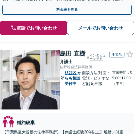
て解決策をご提案【お子様連れ】【土日祝・夜間面談可】
料金表を見る
電話でお問い合わせ
メールでお問い合わせ
島田 直樹
千葉県
インタビュ
ーを見る
弁護士
佐野総合法律事務所
営業時間：0
杉並区
か
面談方法(対面・
らも相談
電話・ビデオな
9:00~17:00
受付中
ど)は応相談
（平日）
婚約破棄
【千葉県最大規模の法律事務所】【弁護士経験20年以上】離婚／財産