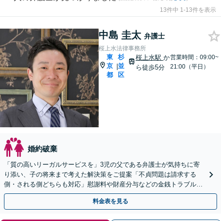
13件中 1-13件を表示
中島 圭太
弁護士
桜上水法律事務所
東
杉
桜上水駅
か
営業時間：09:00~
京
並
|
21:00（平日）
ら徒歩5分
都
区
婚約破棄
「質の高いリーガルサービスを」3児の父である弁護士が気持ちに寄
り添い、子の将来まで考えた解決策をご提案「不貞問題は請求する
側・される側どちらも対応」慰謝料や財産分与などの金銭トラブルも
お任せ【オンライン面談可】【休日相談可】【桜上水駅5分】
料金表を見る