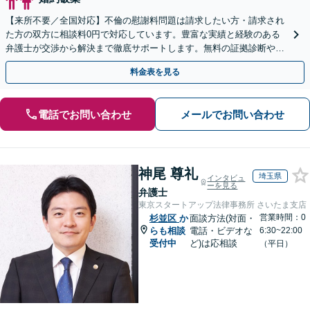
【来所不要／全国対応】不倫の慰謝料問題は請求したい方・請求され
た方の双方に相談料0円で対応しています。豊富な実績と経験のある
弁護士が交渉から解決まで徹底サポートします。無料の証拠診断や着
手金の返還保証もありますので安心してご相談ください。
料金表を見る
電話でお問い合わせ
メールでお問い合わせ
神尾 尊礼
埼玉県
インタビュ
ーを見る
弁護士
東京スタートアップ法律事務所 さいたま支店
営業時間：0
杉並区
か
面談方法(対面・
らも相談
電話・ビデオな
6:30~22:00
受付中
ど)は応相談
（平日）