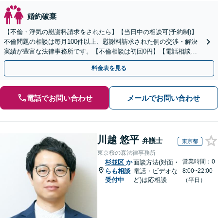
婚約破棄
【不倫・浮気の慰謝料請求をされたら】【当日中の相談可(予約制)】
不倫問題の相談は毎月100件以上、慰謝料請求された側の交渉・解決
実績が豊富な法律事務所です。【不倫相談は初回0円】【電話相談で
ご契約まで対応可/来所不要】
料金表を見る
電話でお問い合わせ
メールでお問い合わせ
川越 悠平
弁護士
東京都
東京桜の森法律事務所
営業時間：0
杉並区
か
面談方法(対面・
らも相談
電話・ビデオな
8:00~22:00
受付中
ど)は応相談
（平日）