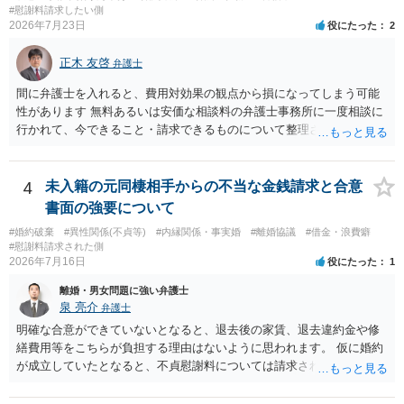
#慰謝料請求したい側
2026年7月23日
役にたった
2
正木 友啓
弁護士
間に弁護士を入れると、費用対効果の観点から損になってしまう可能
性があります 無料あるいは安価な相談料の弁護士事務所に一度相談に
行かれて、今できること・請求できるものについて整理されるのがよ
いかと思います
4
未入籍の元同棲相手からの不当な金銭請求と合意
書面の強要について
#婚約破棄
#異性関係(不貞等)
#内縁関係・事実婚
#離婚協議
#借金・浪費癖
#慰謝料請求された側
2026年7月16日
役にたった
1
離婚・男女問題に強い弁護士
泉 亮介
弁護士
明確な合意ができていないとなると、退去後の家賃、退去違約金や修
繕費用等をこちらが負担する理由はないように思われます。 仮に婚約
が成立していたとなると、不貞慰謝料については請求される可能性が
あるため検討しておく必要があるでしょう。 弁護士を立てる予定であ
れば早めに弁護士に相談し、弁護士から回答をさせると良いでしょ