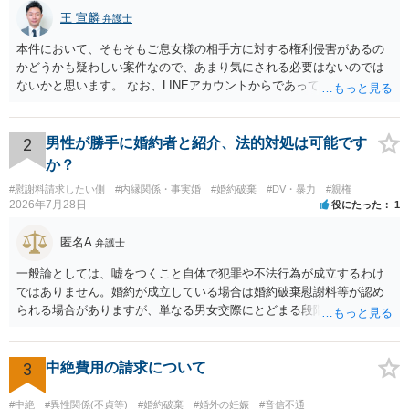
王 宣麟
弁護士
本件において、そもそもご息女様の相手方に対する権利侵害があるの
かどうかも疑わしい案件なので、あまり気にされる必要はないのでは
ないかと思います。 なお、LINEアカウントからであっても、そこに紐
づけられた電話番号の開示→携帯電話会社から氏名・住所が開示され
るパターンはありえるものの、本件のような精神的損害が発生したと
明確にいえないような案件において開示がなされる可能性も低いので
2
男性が勝手に婚約者と紹介、法的対処は可能です
はないかと推察します。
か？
#慰謝料請求したい側
#内縁関係・事実婚
#婚約破棄
#DV・暴力
#親権
2026年7月28日
役にたった
1
匿名A
弁護士
一般論としては、嘘をつくこと自体で犯罪や不法行為が成立するわけ
ではありません。婚約が成立している場合は婚約破棄慰謝料等が認め
られる場合がありますが、単なる男女交際にとどまる段階の場合、独
身偽装その他貞操権侵害事案は別として、信頼関係破壊行為について
慰謝料は生じないことが多いと思われます。 お怒りはごもっともです
が、仮に交際を進めたとしても後に相手を信頼できなくなる可能性が
3
中絶費用の請求について
高かったということですので、むしろ結婚しなくてよかったと割り切
って、交際を終わらせるのがよいと思います。
#中絶
#異性関係(不貞等)
#婚約破棄
#婚外の妊娠
#音信不通