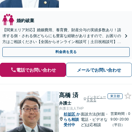
婚約破棄
【関東エリア対応】婚姻費用、養育費、財産分与の実績多数あり！請
求する側・される側どちらにも豊富な経験がありますので、お困りの
方はご相談ください【全国からオンライン相談可｜土日祝相談可】
【サブスクプランあり／セカンドオピニオン可】
料金表を見る
電話でお問い合わせ
メールでお問い合わせ
髙橋 済
東京都
インタビュー
を見る
弁護士
弁護士法人THP
営業時間：0
杉並区
か
面談方法(対面・
らも相談
電話・ビデオな
9:00~20:00
受付中
ど)は応相談
（平日）