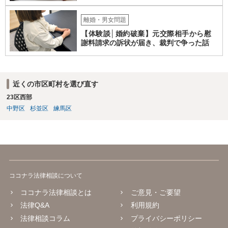
を定めることによって、「これをもってお互いに今後一切請求しな
い」ことを双方が誓約することになります。 上記はあくまでも一般論
離婚・男女問題
としての回答となります。 詳細なご事情をお伺いすればより適切な回
【体験談│婚約破棄】元交際相手から慰
答ができるかと存じます。 弁護士に相談すべき事案かと存じますの
謝料請求の訴状が届き、裁判で争った話
で、お早めにご相談されることをお勧めいたします。
近くの市区町村を選び直す
23区西部
中野区
杉並区
練馬区
ココナラ法律相談について
ココナラ法律相談とは
ご意見・ご要望
法律Q&A
利用規約
法律相談コラム
プライバシーポリシー