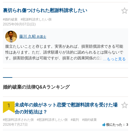
裏切られ傷つけられた慰謝料請求したい
#婚約破棄
#慰謝料請求したい側
2025年09月07日(日)
藤川 久昭
弁護士
腹立たしいことと存じます。実害があれば、損害賠償請求できる可能
性はあります。ただ、請求額通りが法的に認められるとは限らないで
す。損害賠償請求は可能ですが、損害との因果関係の立証が容易では
ないと思われます。客観的証拠が不可欠です。法的責任をきちんと追
及されたい場合には、関係した法理等にも通じた弁護士等に相談し、
法的に正確に分析してもらい、今後の対応を検討するべきです。納得
のいかないことは徹底的に解明しましょう！ 応援しています！！
婚約破棄の法律Q&Aランキング
1
未成年の娘がネット恋愛で慰謝料請求を受けた場
合の対処法は？
#慰謝料請求された側
#慰謝料請求したい側
#裁判
#婚約破棄
2026年7月27日
役にたった
3