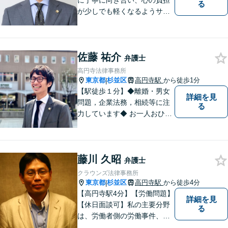
に丁寧に向き合い、心の負担
る
が少しでも軽くなるようサポ
ートいたします。問題の背景
にも目を向け、その先の暮ら
しまで見据えた支えを大切に
佐藤 祐介
しています。【夜間や休日相
弁護士
談も対応可能】【メール・WE
高円寺法律事務所
B面談可】
東京都
杉並区
高円寺駅
から徒歩1分
|
【駅徒歩１分】◆離婚・男女
詳細を見
問題，企業法務，相続等に注
る
力しています◆ お一人おひと
りのお気持ちに即した，事案
ごとの解決策をご提案いたし
ます。
藤川 久昭
弁護士
クラウンズ法律事務所
東京都
杉並区
高円寺駅
から徒歩4分
|
【高円寺駅4分】【労働問題】
詳細を見
【休日面談可】私の主要分野
る
は、労働者側の労働事件、企
業法務（顧問先約４０社）、