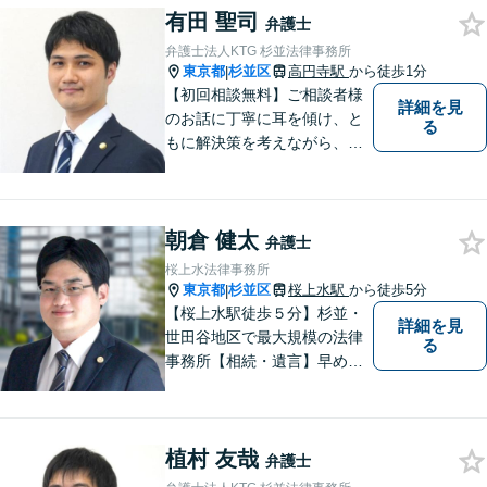
有田 聖司
電気工事等】【請負代金、売
弁護士
掛代金】今すぐにお電話くだ
弁護士法人KTG 杉並法律事務所
さい。
東京都
杉並区
高円寺駅
から徒歩1分
|
【初回相談無料】ご相談者様
詳細を見
のお話に丁寧に耳を傾け、と
る
もに解決策を考えながら、納
得できる形での問題解決を目
指して尽力いたします。信頼
いただける弁護士になれるよ
朝倉 健太
う日々精進して参ります。
弁護士
【夜間や休日相談も対応可
桜上水法律事務所
能】【メール・WEB面談可】
東京都
杉並区
桜上水駅
から徒歩5分
|
【桜上水駅徒歩５分】杉並・
詳細を見
世田谷地区で最大規模の法律
る
事務所【相続・遺言】早めの
ご相談が解決への一番の近道
です【企業法務】契約書の作
成・リーガルチェックもご相
植村 友哉
談下さい【借金・債務整理】
弁護士
生活再建に向けて伴走しま