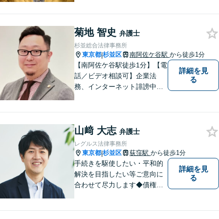
破産・再生・任意整理です。
相談件数、訴訟案件、交渉案
菊地 智史
件を数多く担当しています。
弁護士
依頼人さまにとって、最大限
杉並総合法律事務所
の効用を得られるように頑張
東京都
杉並区
南阿佐ケ谷駅
から徒歩1分
|
っています。
【南阿佐ケ谷駅徒歩1分】【電
詳細を見
話／ビデオ相談可】企業法
る
務、インターネット誹謗中
傷、不動産、離婚問題など。
誠実な対応を心がけておりま
す。「弁護士に相談してもい
山﨑 大志
いのかな」と迷われている方
弁護士
は、どうぞご遠慮なく私にご
レグルス法律事務所
相談ください【法テラス利用
東京都
杉並区
荻窪駅
から徒歩1分
|
可】
手続きを駆使したい・平和的
詳細を見
解決を目指したい等ご意向に
る
合わせて尽力します◆債権回
収：約3,000万円の請負代金を
早期に回収！多業種の豊富な
相談実績あり【建築・内装・