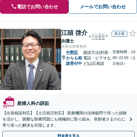
電話でお問い合わせ
メールでお問い合わせ
江頭 啓介
東京都
インタビュ
ーを見る
弁護士
永岡法律事務所
営業時間：10:
中野区
面談方法(対面・
からも相
電話・ビデオな
00~22:00（土
談受付中
ど)は応相談
日祝日）
産婦人科の訴訟
【出張相談対応】【土日祝日対応】 医療機関の法律顧問で培った経験
を活かし、困難な医療問題にも積極的に取り組み、依頼者さまの心に
寄り添った解決を目指します。
料金表を見る