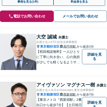
事例を見る(1件)
料金表を見る
電話でお問い合わせ
メールでお問い合わせ
大空 誠城
弁護士
弁護士法人KTG 杉並法律事務所
東京都
杉並区
高円寺駅
から徒歩1分
|
【初回相談無料】一人ひとり
詳細を見
に丁寧に向き合い、心の負担
る
が少しでも軽くなるようサポ
ートいたします。問題の背景
にも目を向け、その先の暮ら
しまで見据えた支えを大切に
しています。【夜間や休日相
アイヴァソン マグナス一樹
弁護士
談も対応可能】【メール・WE
弁護士法人ALG＆Associates 東京法律事務所
B面談可】
東京都
新宿区
西新宿駅
から徒歩7分
|
【東京メトロ『西新宿駅』2番
詳細を見
出口から徒歩7分】【土日祝日
る