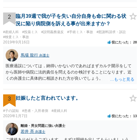
2
臨月39週で我が子を失い自分自身も命に関わる状
況に陥り病院側を訴える事が出来ますか？
#産婦人科
#投薬ミス
#説明義務違反
#手術ミス・事故
#慰謝料請求・訴訟
#検査ミス・事故
2019年9月16日
役にたった
28
馬場 龍行
弁護士
医療過誤については，納得いかないのであればまずカルテ開示をして
から医師や病院に法的責任を問えるのか検討することになります。近
くの弁護士に具体的に相談された方が良いでしょう。
3
妊娠したと言われています。
#子の認知
#患者・入所者側
#産婦人科
2020年1月7日
役にたった
13
離婚・男女問題に強い弁護士
若井 亮
弁護士
ご連絡ありがとうございます。 まずは明細を出してもらいましょう。