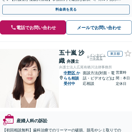
返金・賠償請求をサポートいたします【休日夜間面談可】
料金表を見る
電話でお問い合わせ
メールでお問い合わせ
五十嵐 沙
東京都
インタビュ
ーを見る
織
弁護士
弁護士法人広尾有栖川法律事務所
営業時
中野区
か
面談方法(対面・電
らも相談
話・ビデオなど)は
間：本日
受付中
応相談
定休日
産婦人科の訴訟
【初回相談無料】歯科治療でのリーマーの破損、脱毛やシミ取りでの