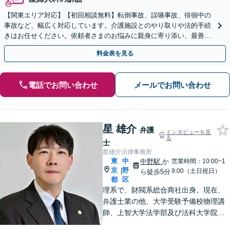
【関東エリア対応】【初回相談無料】転倒事故、誤嚥事故、徘徊中の
事故など、幅広く対応しています。介護施設とのやり取りや法的手続
きはお任せください。依頼者さまのお悩みに親身に寄り添い、最善の
結果が得られるように尽力いたします。
料金表を見る
電話でお問い合わせ
メールでお問い合わせ
星 雄介
弁護
インタビューを見
る
士
星雄介法律事務所
東
中
中野駅
か
営業時間：10:00~1
京
野
|
9:00（土日祝日）
ら徒歩5分
都
区
理系で、財閥系総合商社出身。現在、
弁護士業の他、大学受験予備校物理講
師、上智大学法学部及び法科大学院非
常勤講師、刑事弁護委員会所属。男女