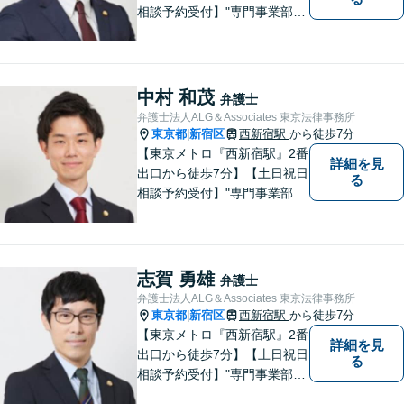
相談予約受付】"専門事業部
制"を導入し、所属弁護士の専
門性強化を図っています。ど
うぞお気軽にご相談くださ
い。
中村 和茂
弁護士
弁護士法人ALG＆Associates 東京法律事務所
東京都
新宿区
西新宿駅
から徒歩7分
|
【東京メトロ『西新宿駅』2番
詳細を見
出口から徒歩7分】【土日祝日
る
相談予約受付】"専門事業部
制"を導入し、所属弁護士の専
門性強化を図っています。ど
うぞお気軽にご相談くださ
い。
志賀 勇雄
弁護士
弁護士法人ALG＆Associates 東京法律事務所
東京都
新宿区
西新宿駅
から徒歩7分
|
【東京メトロ『西新宿駅』2番
詳細を見
出口から徒歩7分】【土日祝日
る
相談予約受付】"専門事業部
制"を導入し、所属弁護士の専