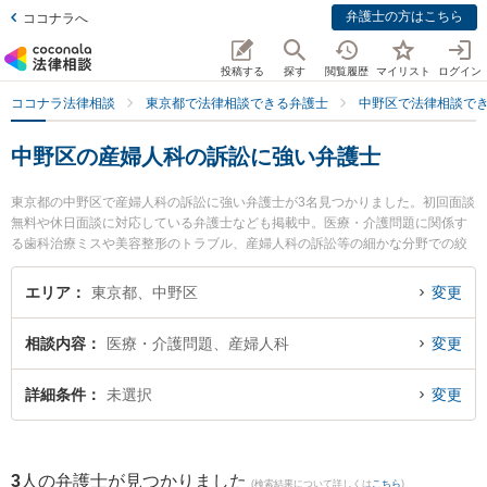
弁護士の方はこちら
ココナラへ
投稿する
探す
閲覧履歴
マイリスト
ログイン
ココナラ法律相談
東京都で法律相談できる弁護士
中野区で法律相談で
中野区の産婦人科の訴訟に強い弁護士
東京都の中野区で産婦人科の訴訟に強い弁護士が3名見つかりました。初回面談
無料や休日面談に対応している弁護士なども掲載中。医療・介護問題に関係す
る歯科治療ミスや美容整形のトラブル、産婦人科の訴訟等の細かな分野での絞
り込み検索もでき便利です。特に星雄介法律事務所の星 雄介弁護士や海陽法律
事務所の田邊 裕之弁護士、田中賢規法律事務所の田中 賢規弁護士のプロフィー
エリア
東京都、中野区
変更
ル情報や弁護士費用、強みなどが注目されています。『中野区で土日や夜間に
発生した産婦人科の訴訟のトラブルを今すぐに弁護士に相談したい』『産婦人
相談内容
医療・介護問題、産婦人科
変更
科の訴訟のトラブル解決の実績豊富な近くの弁護士を検索したい』『初回相談
無料で産婦人科の訴訟を法律相談できる中野区内の弁護士に相談予約したい』
などでお困りの相談者さんにおすすめです。
詳細条件
未選択
変更
3
人の弁護士が見つかりました
(検索結果について詳しくは
こちら
)