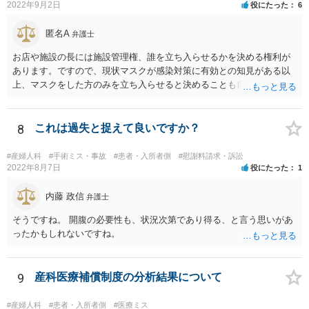
2022年9月2日
役にたった
6
匿名A
弁護士
お店や施設の長には施設管理権、誰を立ち入らせるかを決める権利が
あります。ですので、現状マスクが感染対策に有効との知見がある以
上、マスクをした方のみを立ち入らせると決めることも自由であり、
不当な差別には当たらないと考えられます。 これが公衆浴場や旅館業
など公益的な側面のある業種ですと、公衆浴場法など各種業法で定め
られた理由以外での利用拒否は禁止されていますし、公の施設でもマ
8
これは過失と捉えて良いですか？
スクなしだけでの利用拒否は問題となりえますが、民間のお店に対し
ては慰謝料の請求は認められないと考えられます。
#産婦人科
#手術ミス・事故
#患者・入所者側
#慰謝料請求・訴訟
2022年8月7日
役にたった
1
内藤 政信
弁護士
そうですね。 開腹の必要性も、状況次第であり得る、と言う思いがあ
ったかもしれないですね。
9
産科医療補償制度の分析結果について
#産婦人科
#患者・入所者側
#医療ミス