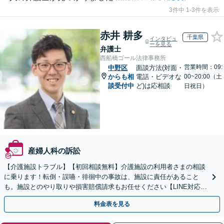
3件中 1-3件を表示
赤井 耕多
千葉県
インタビュ
ーを見る
弁護士
西船橋ゴール法律事務所
営業時間：09:
中野区
面談方法(対面・
からも相
電話・ビデオな
00~20:00（土
談受付中
ど)は応相談
日祝日）
産婦人科の訴訟
【介護施設トラブル】【初回相談無料】介護施設の利用者さまの相談
に乗ります！転倒・誤嚥・徘徊中の事故は、施設に責任があること
も。施設とのやり取りや損害賠償請求もお任せください【LINE対応
可】【夜間・休日面談可】【関東エリア対応】
料金表を見る