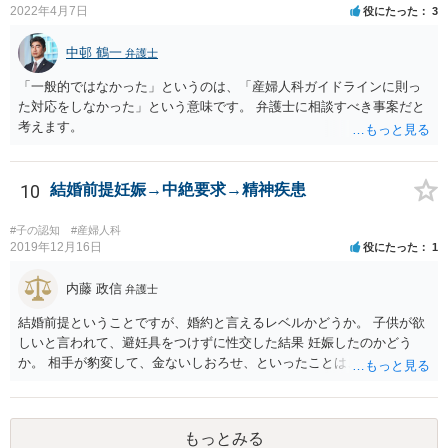
2022年4月7日
役にたった
3
中邨 鶴一
弁護士
「一般的ではなかった」というのは、「産婦人科ガイドラインに則っ
た対応をしなかった」という意味です。 弁護士に相談すべき事案だと
考えます。
10
結婚前提妊娠→中絶要求→精神疾患
#子の認知
#産婦人科
2019年12月16日
役にたった
1
内藤 政信
弁護士
結婚前提ということですが、婚約と言えるレベルかどうか。 子供が欲
しいと言われて、避妊具をつけずに性交した結果 妊娠したのかどう
か。 相手が豹変して、金ないしおろせ、といったことは、不法 行為に
あたるでしょう。 精神疾患の原因が、相手の豹変と意に添わぬ中絶に
よるも のかどうか、説明付きの診断書が欲しいですね。 慰謝料請求
は、可能でしょう。
もっとみる