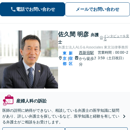
ましたら、お気軽にご相談ください。
電話でお問い合わせ
メールでお問い合わせ
佐久間 明彦
弁護
インタビューを見
る
士
弁護士法人ALG＆Associates 東京法律事務所
西新宿駅
営業時間：00:00~2
東
新
3:59（土日祝日）
京
宿
から徒歩7
|
都
区
分
産婦人科の訴訟
医師の説明に納得ができない、相談している弁護士の医学知識に疑問
があり、詳しい弁護士を探しているなど、医学知識と経験を有してい
る弁護士がご相談をお受けします。