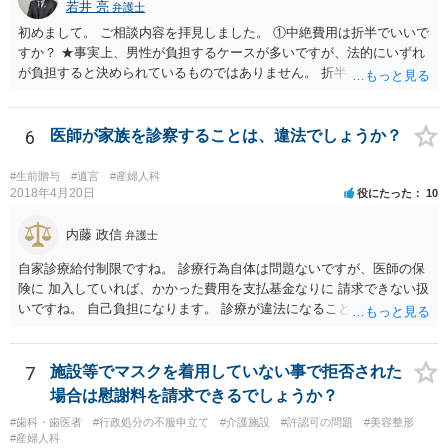
若井 亮
弁護士
初めまして。 ご相談内容を拝見しました。 ①中絶費用は折半でいいで
すか？ ★事実上、男性が負担するケースが多いですが、法的にいずれ
が負担すると決められているものではありません。 折半という考え方
もあるでしょう。 ②避妊しなかったが無理やりしたわけでもない、拒
否するそぶりもなかったので合意の上となるのか？ ★性行為について
の合意があることは特に問題にならないでしょう ③DNA鑑定をして事
6
医師が家族を診察することは、違法でしょうか？
実確認までしたほうがよいのか ★本当に妊娠をしており、こちらの子
であると主張するのであれば、DNA鑑定をするのも一つの選択肢にな
#生前贈与
#遺言
#産婦人科
るかと思います ④慰謝料請求されるのか ★慰謝料請求の根拠はないで
2018年4月20日
役にたった
10
しょう。合意に基づく性行為ですから、妊娠や病気などのリスクを受
け入れていると言えます。 当方行為が不法行為などに該当することは
内藤 政信
弁護士
ないかと思います。 相手方が揺さぶりをかけてくるようでしたら、代
自家診療給付制限ですね。 診療行為自体は問題ないですが、医師の保
理人を立てて、事実確認のほか対応の全てを任せてしまうというやり
険に 加入していれば、かかった費用を支払基金なりに 請求できない扱
方もあります。 妊娠をしたという話をベースにしたトラブルも多くあ
いですね。 自己負担になります。 診療が違法になることはないです
るところなので、もし相手方が脅し含みで請求をしてくるようであれ
ね。 違う保険であれば、通常通り請求できますね。
ば、早い段階で代理人を立てて対応されたほうが良いかもしれませ
ん。
7
施設等でマスクを着用していない事で拒否された
場合は慰謝料を請求できるでしょうか？
#歯科・歯医者
#行政処分の不服申立て
#介護施設
#許認可の問題
#美容整形
#産婦人科