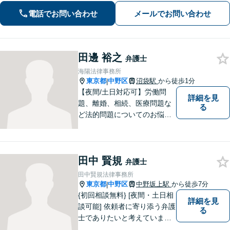
問題、離婚問題、成人・少年の刑事事
電話でお問い合わせ
メールでお問い合わせ
件、相続問題、学校問題、行政事件、
企業法務に強い関心があります。
田邊 裕之
弁護士
海陽法律事務所
東京都
中野区
沼袋駅
から徒歩1分
|
【夜間/土日対応可】労働問
詳細を見
題、離婚、相続、医療問題な
る
ど法的問題についてのお悩み
は東京都中野区の海陽法律事
務所にご相談下さい。町の法
律家として、一つ一つきめ細
田中 賢規
やかに案件に取り組みます。
弁護士
田中賢規法律事務所
東京都
中野区
中野坂上駅
から徒歩7分
|
{初回相談無料} [夜間・土日相
詳細を見
談可能] 依頼者に寄り添う弁護
る
士でありたいと考えていま
す。どんな事でもお気軽にご