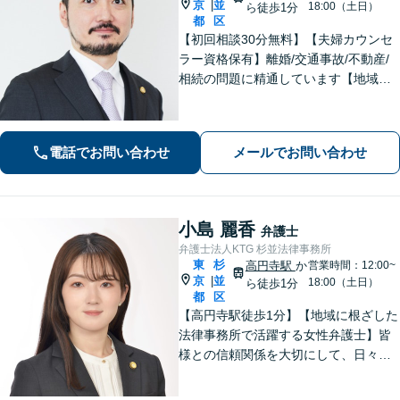
京
並
|
18:00（土日）
ら徒歩1分
都
区
【初回相談30分無料】【夫婦カウンセ
ラー資格保有】離婚/交通事故/不動産/
相続の問題に精通しています【地域に
密着した法律事務所】皆様に安心して
いただけるような頼もしい弁護士を目
指し、日々邁進しております【夜間・
電話でお問い合わせ
メールでお問い合わせ
土日相談可】
小島 麗香
弁護士
弁護士法人KTG 杉並法律事務所
東
杉
高円寺駅
か
営業時間：12:00~
京
並
|
18:00（土日）
ら徒歩1分
都
区
【高円寺駅徒歩1分】【地域に根ざした
法律事務所で活躍する女性弁護士】皆
様との信頼関係を大切にして、日々業
務を行っております。【離婚問題】
【相続】【債務整理】お悩みごとあり