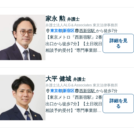
門性強化を図っています。ど
うぞお気軽にご相談くださ
い。
家永 勲
弁護士
弁護士法人ALG＆Associates 東京法律事務所
東京都
新宿区
西新宿駅
から徒歩7分
|
【東京メトロ『西新宿駅』2番
詳細を見
出口から徒歩7分】【土日祝日
る
相談予約受付】"専門事業部
制"を導入し、所属弁護士の専
門性強化を図っています。ど
うぞお気軽にご相談くださ
い。
大平 健城
弁護士
弁護士法人ALG＆Associates 東京法律事務所
東京都
新宿区
西新宿駅
から徒歩7分
|
【東京メトロ『西新宿駅』2番
詳細を見
出口から徒歩7分】【土日祝日
る
相談予約受付】"専門事業部
制"を導入し、所属弁護士の専
門性強化を図っています。ど
うぞお気軽にご相談くださ