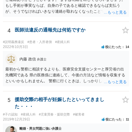
もし手術が事実ならば、自身の子であると確認できるならば支払う
が、そうでなければいきなり連絡が取れなくなったことで不信感もあ
るし、自身の子であるか疑問に残る点もあるので、支払えないと回答
してはいかがでしょうか。 代理人となる場合ですが、事務所ごとにま
ちまちです。 弊所の場合、交渉をお受けするとなると20万円くらいが
4
医師法違反の通報先は何処ですか
多いかと思います。
#説明義務違反
#患者・入所者側
#産婦人科
2022年10月3日
役にたった
14
内藤 政信
弁護士
最初から警察に相談するよりも、医療安全支援センターと厚労省の出
先機関である 県の医務係に連絡して、今後の方法など情報を収集する
といいかもしれません。 警察に行くときは、しっかりした被害届ある
いは告発状を作成、持参して、相談に行くといいでしょう。
5
援助交際の相手が妊娠したといってきまし
た・・・
#子の認知
#産婦人科
#児童買春・援助交際
#被害者
2019年12月29日
役にたった
11
離婚・男女問題に強い弁護士