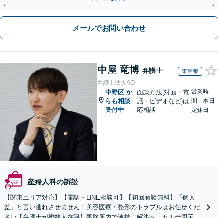
メールでお問い合わせ
中屋 竜博
弁護士
東京都
弁護士法人AO
営業時
中野区
か
面談方法(対面・電
らも相談
話・ビデオなど)は
間：本日
受付中
応相談
定休日
産婦人科の訴訟
【関東エリア対応】【電話・LINE相談可】【初回面談無料】「個人
差」と言い逃れさせません！美容医療・整形のトラブルはお任せくだ
さい【弁護士が複数人在籍】事務所内で連携し解決へ。カルテ開示や