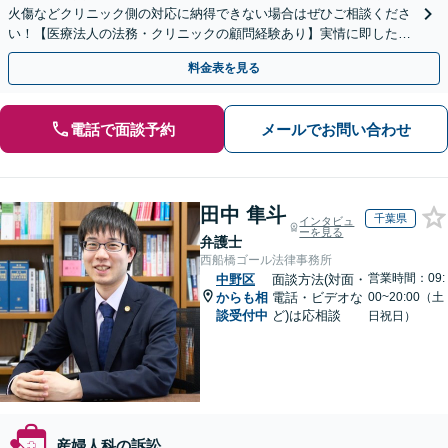
火傷などクリニック側の対応に納得できない場合はぜひご相談くださ
い！【医療法人の法務・クリニックの顧問経験あり】実情に即したア
ドバイスで、納得のできるトラブルの解決を目指します。
料金表を見る
電話で面談予約
メールでお問い合わせ
田中 隼斗
千葉県
インタビュ
ーを見る
弁護士
西船橋ゴール法律事務所
営業時間：09:
中野区
面談方法(対面・
からも相
電話・ビデオな
00~20:00（土
談受付中
ど)は応相談
日祝日）
産婦人科の訴訟