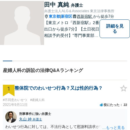
い。
田中 真純
弁護士
弁護士法人ALG＆Associates 東京法律事務所
東京都
新宿区
西新宿駅
から徒歩7分
|
【東京メトロ『西新宿駅』2番
詳細を見
出口から徒歩7分】【土日祝日
る
相談予約受付】"専門事業部
制"を導入し、所属弁護士の専
門性強化を図っています。ど
うぞお気軽にご相談くださ
い。
産婦人科の訴訟の法律Q&Aランキング
1
整体院でのわいせつ行為？又は性的行為？
#不同意わいせつ
#産婦人科
2021年9月11日
役にたった
22
刑事事件に強い弁護士
丸山 紳
弁護士
わいせつ行為に対しては、不法行為として慰謝料請求ができます。