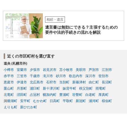
相続・遺言
遺言書は無効にできる？主張するための
要件や法的手続きの流れを解説
近くの市区町村を選び直す
道央 (札幌市外)
小樽市
室蘭市
夕張市
岩見沢市
苫小牧市
美唄市
芦別市
江別市
赤平市
三笠市
千歳市
滝川市
砂川市
歌志内市
深川市
登別市
恵庭市
伊達市
北広島市
石狩市
当別町
新篠津村
由仁町
長沼町
栗山町
月形町
浦臼町
新十津川町
妹背牛町
秩父別町
雨竜町
北竜町
沼田町
占冠村
幌加内町
豊浦町
壮瞥町
白老町
厚真町
洞爺湖町
安平町
むかわ町
日高町
平取町
新冠町
浦河町
様似町
えりも町
新ひだか町