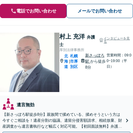
電話でお問い合わせ
メールでお問い合わせ
村上 充洋
弁護
インタビューを見
る
士
厚別法律事務所
新さっぽろ
営業時間：09:0
北
札幌
0~19:00（平
海
市厚
駅
から徒歩
|
道
別区
日）
8分
遺言無効
【新さっぽろ駅徒歩8分】親族間で揉めている、揉めそうという方は
今すぐご相談を！遺産分割の協議、遺留分侵害額請求、相続放棄、財
産調査から遺言書執行など幅広く対応可能。【初回面談無料】弁護士
が窓口になりストレス軽減！