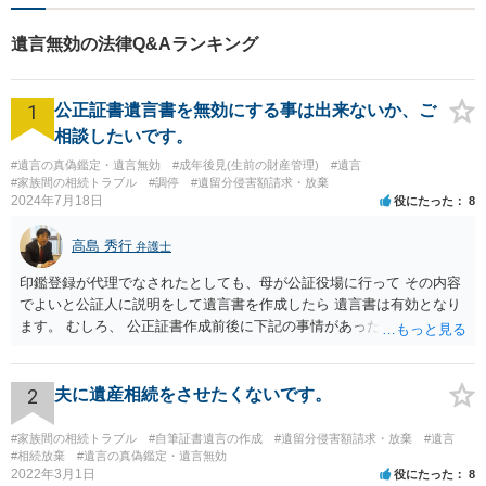
遺言無効の法律Q&Aランキング
1
公正証書遺言書を無効にする事は出来ないか、ご
相談したいです。
#遺言の真偽鑑定・遺言無効
#成年後見(生前の財産管理)
#遺言
#家族間の相続トラブル
#調停
#遺留分侵害額請求・放棄
2024年7月18日
役にたった
8
高島 秀行
弁護士
印鑑登録が代理でなされたとしても、母が公証役場に行って その内容
でよいと公証人に説明をして遺言書を作成したら 遺言書は有効となり
ます。 むしろ、 公正証書作成前後に下記の事情があったことが証明で
きれば判断能力がなく 無効だったと主張することが可能です。 翌年1
月に携帯が新しくなった母からの第一声は「ここにいたら殺される」
「面会に来てくれ」で、長男に聞くと「面会は出来ない。俺は携帯電
2
夫に遺産相続をさせたくないです。
話の使い方を教える為に会っている」「母の話は聞かなくて良い」と
電話が切れました。その後の電話でも「食事に毒が入っている」「体
#家族間の相続トラブル
#自筆証書遺言の作成
#遺留分侵害額請求・放棄
#遺言
にチップが埋められている」等、おかしかったです。 当時の診療記
#相続放棄
#遺言の真偽鑑定・遺言無効
2022年3月1日
役にたった
8
録、介護認定の資料、介護記録を取得して 弁護士に面談で相談された