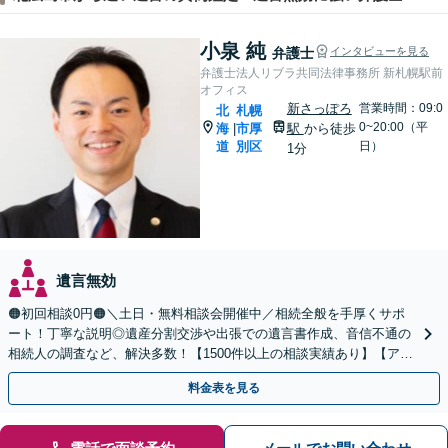
小泉 純
弁護士
インタビューを見る
弁護士法人リブラ共同法律事務所 新札幌駅前
オフィス
新さっぽろ
営業時間：09:0
北
札幌
0~20:00（平
海
市厚
駅
から徒歩
|
道
別区
日）
1分
遺言無効
🟠初回相談0円🟠＼土日・無料相談会開催中／相続全般を手厚くサポ
ート！丁寧な説明◎遺産分割交渉や出張での遺言書作成、音信不通の
相続人の調査など、解決多数！【1500件以上の相談実績あり】【アク
セス良好】【分かりやすい料金体系】
料金表を見る