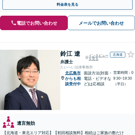
事情やご意向を丁寧にお聞きし、有利な解決を目指します
料金表を見る
電話でお問い合わせ
メールでお問い合わせ
鈴江 遼
北海道
インタビュー
を見る
弁護士
たいへい法律事務所
営業時間：0
北広島市
面談方法(対面・
からも相
電話・ビデオな
9:30~19:30
談受付中
ど)は応相談
（平日）
遺言無効
【北海道・東北エリア対応】【初回相談無料】相続はご家族の数だけ