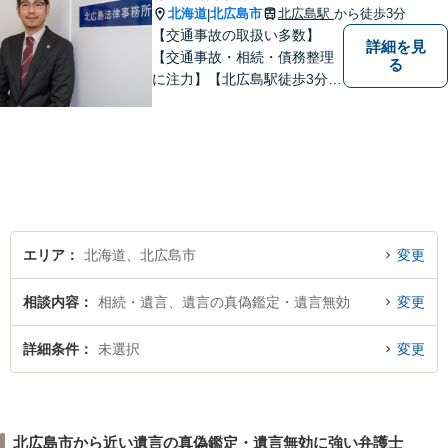
北海道
北広島市
北広島駅
から徒歩3分
|
【交通事故の取扱い多数】
詳細を見
【交通事故・相続・債務整理
る
に注力】【北広島駅徒歩3分】
地元出身の弁護士がじっくり
耳を傾け、全力で取り組ませ
ていただきます。離婚、相
続、交通事故、労働、企業法
務など、多岐に渡る分野に精
通しています。どうぞお気軽
にご連絡ください。
エリア
北海道、北広島市
変更
相談内容
相続・遺言、遺言の真偽鑑定・遺言無効
変更
詳細条件
未選択
変更
北広島市から近い遺言の真偽鑑定・遺言無効に強い弁護士