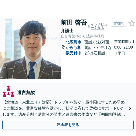
前田 啓吾
宮城県
インタビュ
ーを見る
弁護士
仙台青葉ゆかり法律事務所
営業時間：1
北広島市
面談方法(対面・
からも相
電話・ビデオな
0:00~21:00
談受付中
ど)は応相談
（平日）
遺言無効
【北海道・東北エリア対応】トラブルを防ぐ・最小限にするため早め
にご相談を。豊富な経験を活かし、状況に応じて柔軟にサポートいた
します。遺産分割／遺留分の請求／遺言書の作成など【初回相談60分
無料】【オンライン相談可能】
料金表を見る