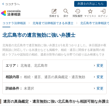
弁護士の方はこちら
ココナラへ
投稿する
探す
閲覧履歴
マイリスト
ログイン
ココナラ法律相談
北海道で法律相談できる弁護士
北広島市で法律相談
北広島市の遺言無効に強い弁護士
北海道の北広島市で遺言無効に強い弁護士が1名見つかりました。休日面談や夜
間面談に対応している弁護士なども掲載中。相続・遺言に関係する家族間の相
続トラブルや認知症の相続、遺産分割等の細かな分野での絞り込み検索もでき
便利です。特に北広島法律事務所の深村 真人弁護士のプロフィール情報や弁護
士費用、強みなどが注目されています。『北広島市で土日や夜間に発生した遺
エリア
北海道、北広島市
変更
言無効のトラブルを今すぐに弁護士に相談したい』『遺言無効のトラブル解決
の実績豊富な近くの弁護士を検索したい』『初回相談無料で遺言無効を法律相
相談内容
相続・遺言、遺言の真偽鑑定・遺言無効
変更
談できる北広島市内の弁護士に相談予約したい』などでお困りの相談者さんに
おすすめです。
詳細条件
未選択
変更
遺言の真偽鑑定・遺言無効に強い北広島市から相談可能な弁護士