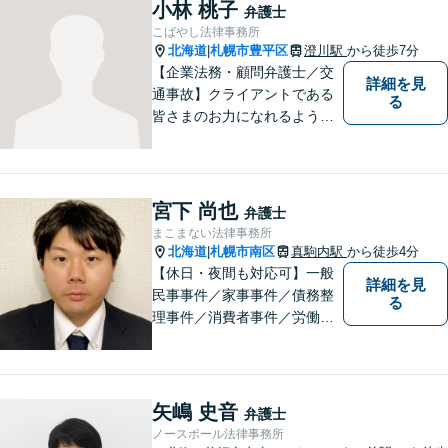
もアクセス良好。相続、交通
小林 桃子
弁護士
事故、離婚、債務整理など幅
こばやし法律事務所
広く対応する４０代の経験豊
北海道
札幌市豊平区
澄川駅
から徒歩7分
|
富な弁護士です。
【企業法務・顧問弁護士／交
詳細を見
通事故】クライアントである
る
皆さまのお力になれるよう全
力を尽くします。お気軽にお
相談ください。
宮下 尚也
弁護士
まこまない法律事務所
北海道
札幌市南区
真駒内駅
から徒歩4分
|
【休日・夜間も対応可】一般
詳細を見
民事事件／家事事件／債務整
る
理事件／消費者事件／労働事
件／刑事事件／会社関係など
幅広く対応いたします。費用
も丁寧にご説明。一人で悩み
を抱え込まず、まずは一度ご
矢嶋 史音
弁護士
相談ください！
ノースポール法律事務所