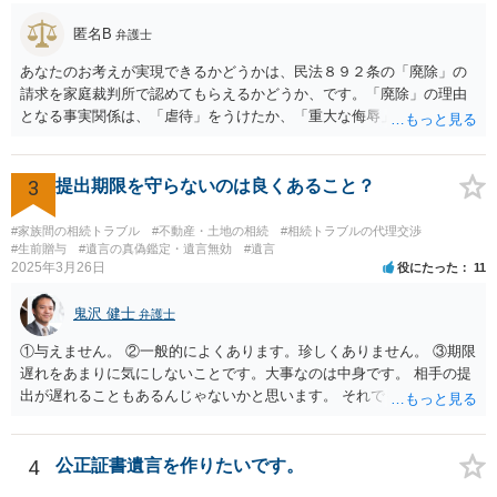
方がよいと思います。
匿名B
弁護士
あなたのお考えが実現できるかどうかは、民法８９２条の「廃除」の
請求を家庭裁判所で認めてもらえるかどうか、です。「廃除」の理由
となる事実関係は、「虐待」をうけたか、「重大な侮辱」を受けた
か、推定相続人たる夫に「その他著しい非行」があったか否かです。
「廃除」は遺言でも可能です（民法８９３条）。 弁護士に具体的な事
情を話して相談して、「廃除」が可能か、実際に法律相談を受けるこ
3
提出期限を守らないのは良くあること？
とをお勧めします。
#家族間の相続トラブル
#不動産・土地の相続
#相続トラブルの代理交渉
#生前贈与
#遺言の真偽鑑定・遺言無効
#遺言
2025年3月26日
役にたった
11
鬼沢 健士
弁護士
①与えません。 ②一般的によくあります。珍しくありません。 ③期限
遅れをあまりに気にしないことです。大事なのは中身です。 相手の提
出が遅れることもあるんじゃないかと思います。 それでもあなた有利
にはなりません。
4
公正証書遺言を作りたいです。