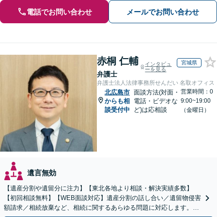
電話でお問い合わせ
メールでお問い合わせ
赤桐 仁輔
宮城県
インタビュ
ーを見る
弁護士
弁護士法人法律事務所せんだい 名取オフィス
営業時間：0
北広島市
面談方法(対面・
からも相
電話・ビデオな
9:00~19:00
談受付中
ど)は応相談
（金曜日）
遺言無効
【遺産分割や遺留分に注力】【東北各地より相談・解決実績多数】
【初回相談無料】【WEB面談対応】遺産分割の話し合い／遺留物侵害
額請求／相続放棄など、相続に関するあらゆる問題に対応します。ご