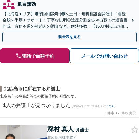
遺言無効
【北海道エリア】🟠初回相談0円🟠＼土日・無料相談会開催中／相続
全般を手厚くサポート！丁寧な説明◎遺産分割交渉や出張での遺言書
作成、音信不通の相続人の調査など、解決多数！【1500件以上の相談
実績あり】【分かりやすい料金体系】
料金表を見る
電話で面談予約
メールでお問い合わせ
北広島市に所在する弁護士
北広島市の事務所等での面談予約が可能です。
1
人の弁護士が見つかりました
(検索結果について詳しくは
こちら
)
1件中 1-1件を表示
深村 真人
弁護士
北広島法律事務所