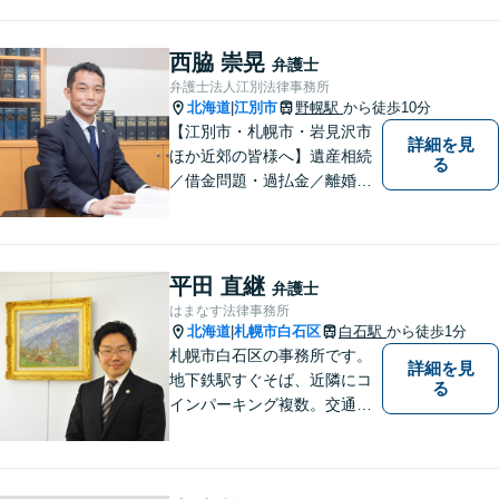
西脇 崇晃
弁護士
弁護士法人江別法律事務所
北海道
江別市
野幌駅
から徒歩10分
|
【江別市・札幌市・岩見沢市
詳細を見
ほか近郊の皆様へ】遺産相続
る
／借金問題・過払金／離婚／
不貞慰謝料／交通事故／刑事
事件など、個人のお悩みから
事業・会社関係のご相談まで
気軽にお問い合わせ下さい。
平田 直継
弁護士
はまなす法律事務所
北海道
札幌市白石区
白石駅
から徒歩1分
|
札幌市白石区の事務所です。
詳細を見
地下鉄駅すぐそば、近隣にコ
る
インパーキング複数。交通の
利便も良く、近隣の厚別区、
豊平区、清田区、北広島市、
恵庭市、千歳市、江別市から