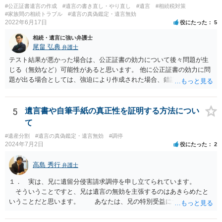
#公正証書遺言の作成
#遺言の書き直し・やり直し
#遺言
#相続税対策
#家族間の相続トラブル
#遺言の真偽鑑定・遺言無効
2022年6月17日
役にたった
5
相続・遺言に強い弁護士
尾畠 弘典
弁護士
テスト結果が悪かった場合は、公正証書の効力について後々問題が生
じる（無効など）可能性があると思います。 他に公正証書の効力に問
題が出る場合としては、強迫により作成された場合、錯誤（勘違い）
の場合などがあります。 遺言の対象となる財産の多寡などにもよりま
すが、弁護士に作成を依頼する場合は、１０～数十万円程度になるケ
ースが多いと思います。 報酬体系は、弁護士ごとに異なりますので一
5
遺言書や自筆手紙の真正性を証明する方法につい
律の基準はありません。
て
#遺産分割
#遺言の真偽鑑定・遺言無効
#調停
2024年7月2日
役にたった
2
高島 秀行
弁護士
１． 実は、兄に遺留分侵害請求調停を申し立てられています。
そういうことですと、兄は遺言の無効を主張するのはあきらめたと
いうことだと思います。 あなたは、兄の特別受益について立証し
て、遺留分の問題を解決すればよいと思います。 弁護士に面談で
詳しい事情を話して相談された方がよいと思います。