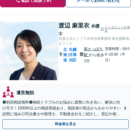
電話で面談予約
メールでお問い合わせ
渡辺 麻里衣
弁護
インタビューを見
る
士
弁護士法人リブラ共同法律事務所 新札幌駅前
オフィス
新さっぽろ
営業時間：09:0
北
札幌
0~20:00（平
海
市厚
駅
から徒歩
|
道
別区
日）
1分
遺言無効
🟠初回相談無料🟠相続トラブルのお悩みに真摯に向き合い、解決に向
け尽力！1500件以上の相談実績あり。相談者の視点からわかりやすい
説明に強み◎司法書士や税理士、不動産会社をご紹介し、登記や相続
税の申告までワンストップで対応【夜間相談可】
料金表を見る