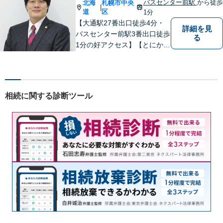
バスセンター前駅
から徒歩
北海
札幌市中央
|
道
区
1分
【大通駅27番出口徒歩4分・
詳細を見
バスセンター前駅3番出口徒歩
る
1分の好アクセス】【とにかく
説明のわかりやすさに自信あ
り】【相談だけでお悩みを解
決することもよくあります】
法律だけにとらわれず、依頼
相続に関する診断ツール
者にとってベストな解決方法
を一緒に考えていきます。