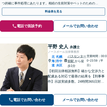
つ的確に事件処理にあたります。相続の生前対策やペットのための年
金システムもお任せ【完全個室】【自衛隊前駅8分】
料金表を見る
電話で面談予約
メールでお問い合わせ
平野 史人
弁護士
ノースポール法律事務所
バスセンター
営業時間：00:0
北
札幌
0~23:59（平
海
市中
前駅
から徒
|
道
央区
日）
歩1分
【初回法律相談無料】確かな交渉力と
配慮ある対応で最善の結果を【刑事事
件】示談実績多数。24時間365日対応
で身柄解放・不起訴を目指します【交
通事故】保険会社顧問事務所での勤務
経験あり。【バスセンター前駅3番出口
電話でお問い合わせ
メールでお問い合わせ
徒歩1分】