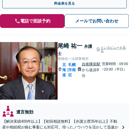
料金表を見る
電話で面談予約
メールでお問い合わせ
尾崎 祐一
弁護
インタビューを見
る
士
尾崎祐一法律事務所
自衛隊前駅
営業時間：09:00
北
札幌
~20:00（平日）
海
市南
から徒歩8
|
道
区
分
遺言無効
【解決実績400件以上】【初回相談無料】【弁護士歴35年以上】不動
産や相続税が絡む事案にも対応可。培ったノウハウを活かして迅速か