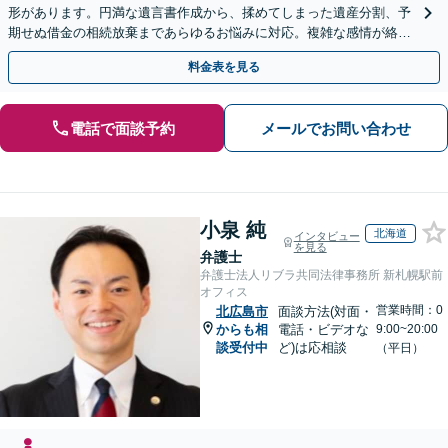
形があります。円満な遺言書作成から、揉めてしまった遺産分割、予
期せぬ借金の相続放棄まであらゆるお悩みに対応。複雑な感情が絡む
相続トラブルもまずはご相談ください。WEB面談可。
料金表を見る
電話で面談予約
メールでお問い合わせ
小泉 純
北海道
インタビュー
を見る
弁護士
弁護士法人リブラ共同法律事務所 新札幌駅前
オフィス
営業時間：0
北広島市
面談方法(対面・
からも相
電話・ビデオな
9:00~20:00
談受付中
ど)は応相談
（平日）