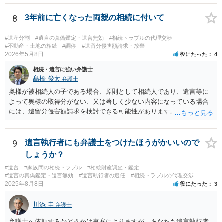
8
3年前に亡くなった両親の相続に付いて
#遺産分割
#遺言の真偽鑑定・遺言無効
#相続トラブルの代理交渉
#不動産・土地の相続
#調停
#遺留分侵害額請求・放棄
2026年5月8日
役にたった
4
相続・遺言に強い弁護士
髙橋 俊太
弁護士
奥様が被相続人の子である場合、原則として相続人であり、遺言等に
よって奥様の取得分がない、又は著しく少ない内容になっている場合
には、遺留分侵害額請求を検討できる可能性があります。ただし、
「相続は３年以内」という説明は、遺留分そのものではなく、相続登
記の義務化に関する説明と混同されている可能性があります。相続登
記については、不動産を相続で取得したことを知った日から３年以内
9
遺言執行者にも弁護士をつけたほうがかいいので
に申請する義務があります。一方、遺留分侵害額請求は、相続開始お
しょうか？
よび遺留分を侵害する贈与・遺贈があったことを知った時から１年で
#遺言
#家族間の相続トラブル
#相続財産調査・鑑定
時効にかかります。また、相続開始から１０年が経過すると、認識の
#遺言の真偽鑑定・遺言無効
#遺言執行者の選任
#相続トラブルの代理交渉
有無にかかわらず行使できなくなります。 奥様がご両親の死亡を最近
2025年8月8日
役にたった
3
まで知らなかったのであれば、少なくとも「知った時から１年」の時
効がいつから進むかは慎重に検討する必要があります。ただし、死亡
川添 圭
弁護士
から３年が経過しているとのことですので、早急に戸籍、遺言の有
無、不動産登記、遺産分割協議書の有無を確認した方がよいでしょ
弁護士へ依頼するかどうかは事案によりますが、あなたも遺言執行者