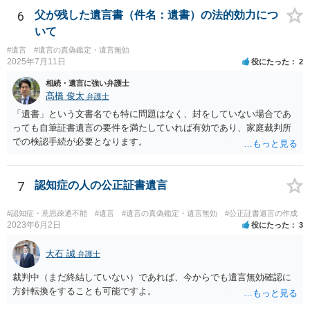
6
父が残した遺言書（件名：遺書）の法的効力につ
いて
#遺言
#遺言の真偽鑑定・遺言無効
2025年7月11日
役にたった
2
相続・遺言に強い弁護士
髙橋 俊太
弁護士
「遺書」という文書名でも特に問題はなく、封をしていない場合であ
っても自筆証書遺言の要件を満たしていれば有効であり、家庭裁判所
での検認手続が必要となります。
7
認知症の人の公正証書遺言
#認知症・意思疎通不能
#遺言
#遺言の真偽鑑定・遺言無効
#公正証書遺言の作成
2023年6月2日
役にたった
3
大石 誠
弁護士
裁判中（まだ終結していない）であれば、今からでも遺言無効確認に
方針転換をすることも可能ですよ。