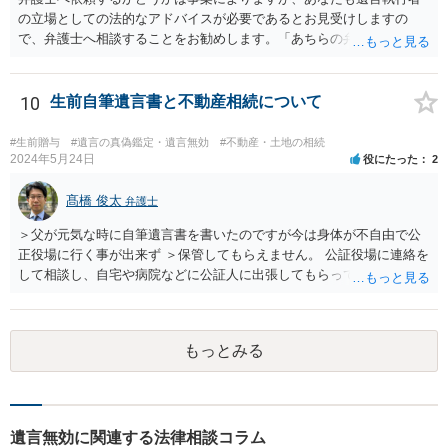
う。特に、お姉様側だけで不動産名義を変更している場合、遺言があ
の立場としての法的なアドバイスが必要であるとお見受けしますの
ったのか、遺産分割協議書が作成されているのか、奥様の署名押印が
で、弁護士へ相談することをお勧めします。「あちらの弁護士」（元
あるのかが重要です。奥様が何も署名していないのであれば、遺留分
嫁と娘の弁護士のことでしょうか）へ聴いても、自分に有利な主張や
以前に、法定相続分や遺産分割未了の問題として整理すべき場合もあ
誘導しかしてこないと思います。
ります。 奥様において戸籍謄本、不動産登記簿、固定資産評価証明
10
生前自筆遺言書と不動産相続について
書、遺言書の有無等を確認し、弁護士に個別に相談した方がよいと思
われます。
#生前贈与
#遺言の真偽鑑定・遺言無効
#不動産・土地の相続
2024年5月24日
役にたった
2
髙橋 俊太
弁護士
＞父が元気な時に自筆遺言書を書いたのですが今は身体が不自由で公
正役場に行く事が出来ず ＞保管してもらえません。 公証役場に連絡を
して相談し、自宅や病院などに公証人に出張してもらって公正証書を
作成するという方法もあります。また、相談して証人を用意してもら
うことも可能です。 ＞不動産名義を父から母に名義変更しておいた方
がいいのではと考えていますがどう思いますか？ 詳細が不明であり何
もっとみる
とも言えないのですが、遺言内容との関わりもあると思いますので、
弁護士に事情等を説明して個別に相談した方がよいように思います。
遺言無効に関連する法律相談コラム