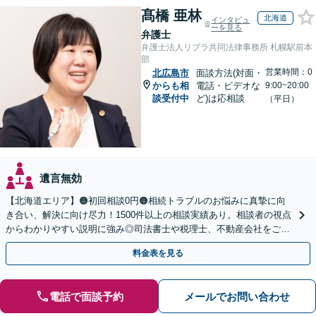
髙橋 亜林
北海道
インタビュ
ーを見る
弁護士
弁護士法人リブラ共同法律事務所 札幌駅前本
部
営業時間：0
北広島市
面談方法(対面・
からも相
電話・ビデオな
9:00~20:00
談受付中
ど)は応相談
（平日）
遺言無効
【北海道エリア】🟠初回相談0円🟠相続トラブルのお悩みに真摯に向
き合い、解決に向け尽力！1500件以上の相談実績あり。相談者の視点
からわかりやすい説明に強み◎司法書士や税理士、不動産会社をご紹
介し、登記や相続税の申告までワンストップで対応
料金表を見る
電話で面談予約
メールでお問い合わせ