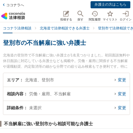
弁護士の方はこちら
ココナラへ
投稿する
探す
閲覧履歴
マイリスト
ログイン
ココナラ法律相談
北海道で法律相談できる弁護士
登別市で法律相談で
登別市の不当解雇に強い弁護士
北海道の登別市で不当解雇に強い弁護士が1名見つかりました。初回面談無料や
休日面談に対応している弁護士なども掲載中。労働・雇用に関係する不当解雇
や退職勧奨、内定取消等の細かな分野での絞り込み検索もでき便利です。特に
のぼりべつ法律事務所の八木橋 俊輔弁護士のプロフィール情報や弁護士費用、
強みなどが注目されています。『登別市で土日や夜間に発生した不当解雇のト
エリア
北海道、登別市
変更
ラブルを今すぐに弁護士に相談したい』『不当解雇のトラブル解決の実績豊富
な近くの弁護士を検索したい』『初回相談無料で不当解雇を法律相談できる登
相談内容
労働・雇用、不当解雇
変更
別市内の弁護士に相談予約したい』などでお困りの相談者さんにおすすめで
す。
詳細条件
未選択
変更
不当解雇に強い登別市から相談可能な弁護士