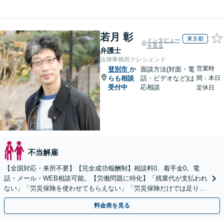
若月 彰
東京都
インタビュー
を見る
弁護士
法律事務所クレシェンド
営業時
登別市
か
面談方法(対面・電
らも相談
話・ビデオなど)は
間：本日
受付中
応相談
定休日
不当解雇
【全国対応・来所不要】【完全成功報酬制】相談料0、着手金0。電
話・メール・WEB相談可能。【労働問題に特化】「残業代が支払われ
ない」「労災保険を使わせてもらえない」「労災保険だけでは足りな
い。損害賠償請求したい」など労働問題はお任せを。
料金表を見る