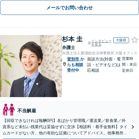
メールでお問い合わせ
杉本 圭
大阪府
インタビュー
を見る
弁護士
弁護士法人勝浦総合法律事務所 大阪オフィス
営業時
登別市
か
面談方法(対面・電
らも相談
話・ビデオなど)は
間：本日
受付中
応相談
定休日
不当解雇
【回収できなければ報酬0円】名ばかり管理職／運送業／飲食業／外
資系など未払い残業代は妥協せずに交渉【相談料・着手金無料】タイ
ムカードがない方、他の有効な証拠についてアドバイス。他事務所で