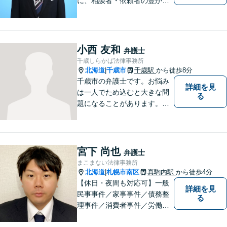
に、相談者・依頼者の豊かな
生き方・選択をサポートする
存在であり続けます。（弁護
士小田康夫）
小西 友和
弁護士
千歳しらかば法律事務所
北海道
千歳市
千歳駅
から徒歩8分
|
千歳市の弁護士です。お悩み
詳細を見
は一人でため込むと大きな問
る
題になることがあります。ぜ
ひ他の人に話すようにしてく
ださい。ご相談お待ちしてお
ります。
宮下 尚也
弁護士
まこまない法律事務所
北海道
札幌市南区
真駒内駅
から徒歩4分
|
【休日・夜間も対応可】一般
詳細を見
民事事件／家事事件／債務整
る
理事件／消費者事件／労働事
件／刑事事件／会社関係など