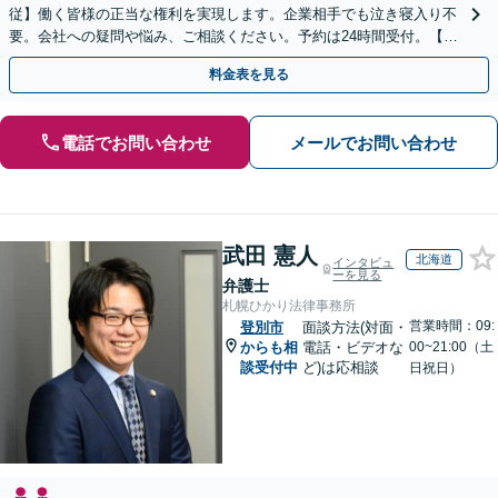
従】働く皆様の正当な権利を実現します。企業相手でも泣き寝入り不
要。会社への疑問や悩み、ご相談ください。予約は24時間受付。【初
回面談無料】【夜間・休日対応可】
料金表を見る
電話でお問い合わせ
メールでお問い合わせ
武田 憲人
北海道
インタビュ
ーを見る
弁護士
札幌ひかり法律事務所
営業時間：09:
登別市
面談方法(対面・
からも相
電話・ビデオな
00~21:00（土
談受付中
ど)は応相談
日祝日）