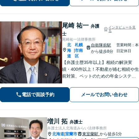
協議でのトラブルから遺留分をめぐる
争いまでトータルサポート」【WEB面
談対応】
尾崎 祐一
弁護
インタビューを見
る
士
尾崎祐一法律事務所
北
札幌
自衛隊前駅
営業時間：本
海
市南
|
日定休日
から徒歩8分
道
区
【弁護士歴35年以上】相続の解決実
績・400件以上！不動産が絡む相続や生
前対策、ペットのための年金システム
など【自衛隊前駅8分】交通事故・借
金・刑事事件・不動産トラブルなど幅
電話で面談予約
メールでお問い合わせ
広く対応。依頼者の背景に潜む原因を
しっかり把握することを心がけていま
す。
増川 拓
弁護士
弁護士法人北海道みらい法律事務所
北海道
室蘭市
東室蘭駅
から徒歩1分
|