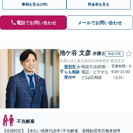
断られた方もご相談ください。あなたの権利を守ります！
事例を見る(2件)
料金表を見る
電話でお問い合わせ
メールでお問い合わせ
池ケ谷 文彦
弁護士
神奈川県
弁護士法人東京新宿法律事務所 横浜支店
営業時間：0
登別市
か
面談方法(対面・
らも相談
電話・ビデオな
9:00~21:00
受付中
ど)は応相談
（土日）
不当解雇
【全国対応】【未払い残業代請求 /不当解雇、退職勧奨等労働者側専