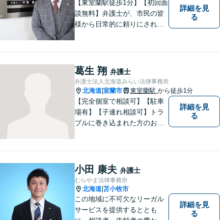
【東室蘭駅徒歩1分】【初回面
詳細を見
談無料】弁護士が、市民の皆
る
様から日常的に頼りにされる
存在になる社会を目指して、
日々精進してまいります。皆
様のトラブルを解決し、明る
い未来へと導きます。お気軽
葛生 翔
弁護士
にご相談ください。【駐車場
弁護士法人北海道みらい法律事務所
あり】
北海道
室蘭市
東室蘭駅
から徒歩1分
|
【完全個室で相談可】【駐車
詳細を見
場有】【子連れ相談可】トラ
る
ブルに巻き込まれた方のお力
になれるよう日々邁進してお
ります。地域の皆様のより明
るい「みらい」の実現の一助
になれればと思っております
小田 康夫
弁護士
ので、どうぞお気軽にご相談
むらやま法律事務所
ください。
北海道
苫小牧市
|
この地域に不可欠なリーガル
詳細を見
サービスを提供するととも
る