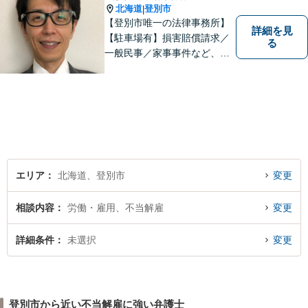
北海道
登別市
|
【登別市唯一の法律事務所】
詳細を見
【駐車場有】損害賠償請求／
る
一般民事／家事事件など、幅
広いお困りごとに対応可能！
地域の方々の悩みトラブルを
解決し、明るく活気のある地
域づくりに貢献いたします。
小さなお困りごとでも、お早
めにご相談ください！
エリア
北海道、登別市
変更
相談内容
労働・雇用、不当解雇
変更
詳細条件
未選択
変更
登別市から近い不当解雇に強い弁護士