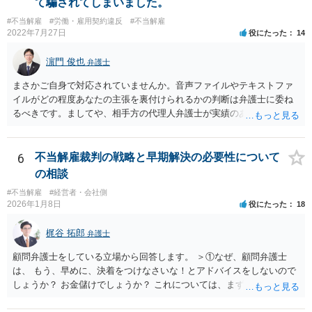
て騙されてしまいました。
けると思います。正攻法で解雇が認められないことに業をにやして、
#不当解雇
#労働・雇用契約違反
#不当解雇
心理的な追い込みにより精神疾患による失職を狙うような会社もなき
2022年7月27日
役にたった
14
にしもあらずですが、そのような会社であれば、いたずらに在籍して
こころをすり減らすより、経歴として有利に使って転職することも選
濵門 俊也
弁護士
択肢に入れる方が建設的だと考えます。
まさかご自身で対応されていませんか。音声ファイルやテキストファ
イルがどの程度あなたの主張を裏付けられるかの判断は弁護士に委ね
るべきです。ましてや、相手方の代理人弁護士が実績のある方たちな
どと評価されているのであれば、悠長なことを言っていてはいけませ
ん。一刻も早く弁護士にご相談ください。
6
不当解雇裁判の戦略と早期解決の必要性について
の相談
#不当解雇
#経営者・会社側
2026年1月8日
役にたった
18
梶谷 拓郎
弁護士
顧問弁護士をしている立場から回答します。 ＞①なぜ、顧問弁護士
は、 もう、早めに、決着をつけなさいな！とアドバイスをしないので
しょうか？ お金儲けでしょうか？ これについては、まず基本的に顧問
弁護士は、依頼者（顧問会社）の意思（経営陣の意思）に従って、事