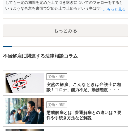
しても一定の期間を定めた上で引き継ぎについてのフォローをすると
さい。
いうような合意を書面で定めた上で止めるという事は交渉次第で可能
でしょう。 また、弁護士を立てた場合は相手からの連絡の窓口を全て
弁護士とすることができるため、会社からの連絡を止めることもでき
るかと思われます。 精神的に会社側と対応するのが苦痛であるという
もっとみる
場合には、弁護士を立てた上で退職についての条件面の交渉を行われ
ても良いでしょう。
不当解雇に関連する法律相談コラム
労働・雇用
突然の解雇、こんなときは弁護士に相
談！コロナ、能力不足、勤務態度・・・
労働・雇用
懲戒解雇とは│普通解雇との違いは？要
件や手続き方法など解説