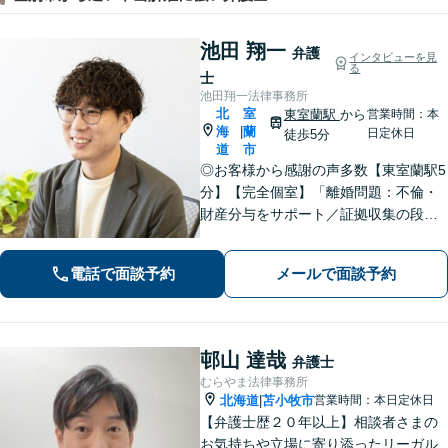
池田 翔一
弁護
インタビューを見
る
士
池田翔一法律事務所
北
室
東室蘭駅
から
営業時間：本
海
蘭
|
日定休日
徒歩5分
道
市
◎お客様から感謝の声多数【東室蘭駅5
分】【完全個室】「離婚問題：不倫・
財産分与をサポート／証拠収集の段階
から将来の調停や裁判を見据えた戦略
的なアプローチ」「相続問題：幅広い
電話で面談予約
メールで面談予約
相続問題に対応できる豊富な経験」適
切な公正証書遺言を作成【行政書士資
格保有】
邨山 達哉
弁護士
むらやま法律事務所
北海道
苫小牧市
営業時間：本日定休日
|
【弁護士歴２０年以上】相談者さまの
お気持ちや立場に寄り添ったリーガル