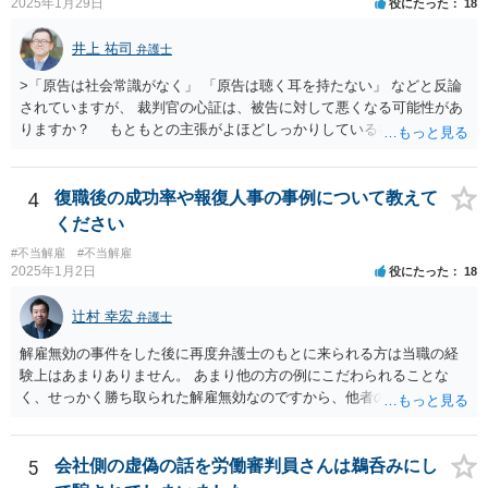
2025年1月29日
役にたった
18
無期雇用契約ではなく有期雇用契約で募集する、試用期間付を設け
理人として説明説得を尽くしてもあくまで決めるのは依頼者ですか
る、業務委託契約を検討するという方法もあり得るかと存じます。
ら、事件がうまくいかないことの責任は弁護士にあるわけではない、
井上 祐司
（※業務委託契約を検討される場合は、運用面によっては実質的に雇
弁護士
ということも多いと思います。そのような場合、仕事をしていて心地
用契約関係であると判断されるリスクもありますので顧問弁護士の先
の良いものではないので自ら辞任を検討することもありますが、最終
>「原告は社会常識がなく」 「原告は聴く耳を持たない」 などと反論
生にもご相談の上慎重にご判断ください。）
的にはお分かりいただけるだろうと考えて続けることもあります。 ご
されていますが、 裁判官の心証は、被告に対して悪くなる可能性があ
相談者さんが、今の弁護士さんの対応や方針に疑問を持ち、それによ
りますか？ もともとの主張がよほどしっかりしている書面でなけれ
り経営者の考えが歪められ、このままでは会社がたち行かなくなると
ば、一般的に心証は悪くなるだろうと思います。 ただし、最終的な
懸念するのであれば、ご相談者さんが経営者に対してその旨を伝え、
勝ち負けは、法律構成に必要な事実の主張と証拠の的確さに尽きま
考えを改められるよう進言なさってはいかがでしょうか。
す。その意味では「無益的記載事項」です。 法律的に全く意味がな
4
復職後の成功率や報復人事の事例について教えて
い主張で、過度に攻撃的な文章ですから、少なくとも記載する必要は
ください
全くない事項です。 こういったことが記載された場合には、完全ス
#不当解雇
#不当解雇
ルーする方が印象はよいのが普通です。
2025年1月2日
役にたった
18
辻村 幸宏
弁護士
解雇無効の事件をした後に再度弁護士のもとに来られる方は当職の経
験上はあまりありません。 あまり他の方の例にこだわられることな
く、せっかく勝ち取られた解雇無効なのですから、他者の目を気にせ
ず、胸を張って勤務されるのがよいと思います。 会社からすれば、後
味が悪いことには変わりませんが、通常の会社であれば、法的に見て
解雇が認められなかった以上、以後の対応については注意されること
5
会社側の虚偽の話を労働審判員さんは鵜呑みにし
の方が多く、嫌がらせのようなことをしてさらに紛争化することは避