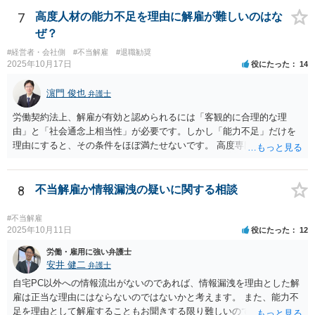
件を受任して遂行します。 そしてあなたの言う「早めに、決着をつけ
なさいな！」が意味するところは、「敗訴的和解」ということです
7
高度人材の能力不足を理由に解雇が難しいのはな
が、それには弁護士報酬はつきませんので、弁護士は確かに儲かりま
ぜ？
せん。 しかし、逆に負け筋の事件をズルズルすることは、着手金を増
#経営者・会社側
#不当解雇
#退職勧奨
額してもらえるわけでもない他方で、弁護士報酬も期待できないた
2025年10月17日
役にたった
14
め、むしろ他の事件処理ができないという意味で弁護士にも損害が増
すことはあっても、基本的に儲かることにはなりません。 控訴審で着
濵門 俊也
弁護士
手金をもらうということはありますが、1回限りの関係ではなく顧問の
関係なので、あまり好ましい処理ではありません。 事件終了後、顧問
労働契約法上、解雇が有効と認められるには「客観的に合理的な理
が切れる可能性があるからです。 つまり、弁護士は、儲かるためでは
由」と「社会通念上相当性」が必要です。しかし「能力不足」だけを
なく、顧問会社のためにその意思（それこそ会社の現在及び今後の戦
理由にすると、その条件をほぼ満たせないです。 高度専門職であって
略）を踏まえたうえで事件を遂行していると推測されます。 ＞②原告
も、 ・具体的な業績評価や数値目標との乖離を示す証拠 ・教育・指導
は年俸が1200万円と高かったこともあり、復職を希望しております。
や配置転換などの改善措置を尽くした記録 を揃えないと、裁判所は
復職の気持ちを萎えさす意味で、ずるずると、裁判を引き延ばしてい
「合理的な解雇理由」とは認めないためです。 そのため、「能力不
8
不当解雇か情報漏洩の疑いに関する相談
る作戦もあるのでしょうか？ 原告は、その年俸に執着があるというこ
足」で解雇を争われると、会社側が立証責任を果たせず、まず裁判に
とで復職の意思があるということであればなおさら、時間がかかった
勝てない（＝解雇無効と判断されやすい）のです。 ご質問者様のイメ
#不当解雇
からと言って復職の気持ちが萎えるということはあまりありません。
ージとは逆で、「高年俸・高度専門職だからこそ」、客観性・合理性
2025年10月11日
役にたった
12
現在、原告的に勝ち筋の見通しが十分あるということであれば、バッ
をより厳しく求められ、能力不足理由で解雇が認められるハードルは
労働・雇用に強い弁護士
クペイに対する期待から、萎える理由はまず見当たりません。 つまり
むしろ高くなります。 中途の高度人材を能力不足で解雇するときは、
安井 健二
弁護士
会社も原告の取下を狙っているという作戦の問題ではなく、上記、顧
① 導入期の評価基準と実績の比較 ② 複数回にわたる注意・指導・教
問会社の意思の問題だと思われます。 ＞反論の書面も、矛盾だらけの
自宅PC以外への情報流出がないのであれば、情報漏洩を理由とした解
育の実施 ③ 配置転換などほかの改善策の検討 などをしっかり記録し
反論となっており、論理破綻もしており、もうダメです。担当役員の
雇は正当な理由にはならないのではないかと考えます。 また、能力不
ておかないと、解雇は無効とされる可能性が極めて高いです。
言葉をそのまま、文章にしたのか、一貫したストーリー性もありませ
足を理由として解雇することもお聞きする限り難しいのではないかと