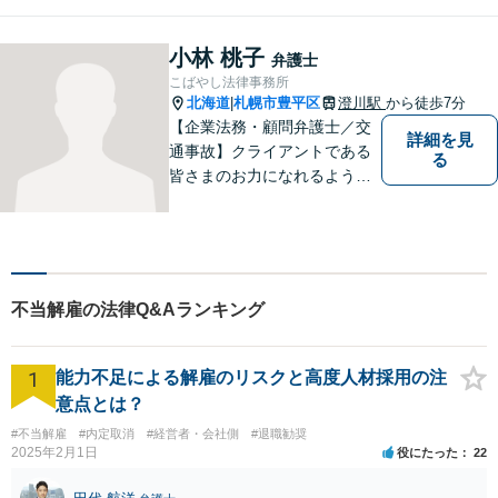
幅広く対応いたします。費用
も丁寧にご説明。一人で悩み
を抱え込まず、まずは一度ご
小林 桃子
弁護士
相談ください！
こばやし法律事務所
北海道
札幌市豊平区
澄川駅
から徒歩7分
|
【企業法務・顧問弁護士／交
詳細を見
通事故】クライアントである
る
皆さまのお力になれるよう全
力を尽くします。お気軽にお
相談ください。
不当解雇の法律Q&Aランキング
1
能力不足による解雇のリスクと高度人材採用の注
意点とは？
#不当解雇
#内定取消
#経営者・会社側
#退職勧奨
2025年2月1日
役にたった
22