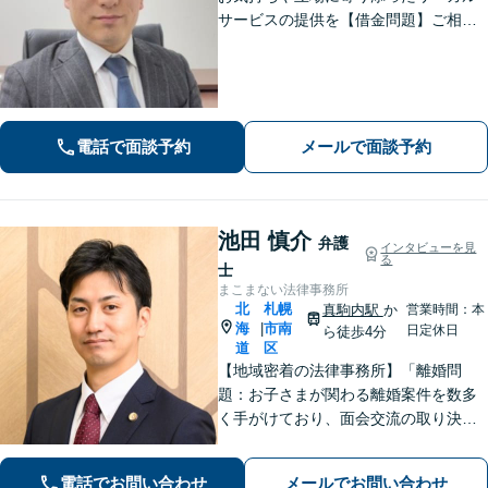
サービスの提供を【借金問題】ご相談
は何度でも無料！あなたとご家族、5年
先を見据えた解決策をご提案します
【相続問題】複雑な不動産相続も他士
業連携で円滑対応！【分割払いOK】
電話で面談予約
メールで面談予約
池田 慎介
弁護
インタビューを見
る
士
まこまない法律事務所
北
札幌
真駒内駅
か
営業時間：本
海
市南
|
日定休日
ら徒歩4分
道
区
【地域密着の法律事務所】「離婚問
題：お子さまが関わる離婚案件を数多
く手がけており、面会交流の取り決め
から父親側の親権獲得など、豊富な実
績があります」「相続問題：遺産分割
電話でお問い合わせ
メールでお問い合わせ