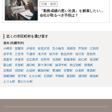
労働・雇用
「勤務成績の悪い社員」を解雇したい…
会社が取るべき手段は？
近くの市区町村を選び直す
道央 (札幌市外)
小樽市
室蘭市
夕張市
岩見沢市
苫小牧市
美唄市
芦別市
江別市
赤平市
三笠市
千歳市
滝川市
砂川市
歌志内市
深川市
登別市
恵庭市
伊達市
北広島市
石狩市
当別町
新篠津村
由仁町
長沼町
栗山町
月形町
浦臼町
新十津川町
妹背牛町
秩父別町
雨竜町
北竜町
沼田町
占冠村
幌加内町
豊浦町
壮瞥町
白老町
厚真町
洞爺湖町
安平町
むかわ町
日高町
平取町
新冠町
浦河町
様似町
えりも町
新ひだか町