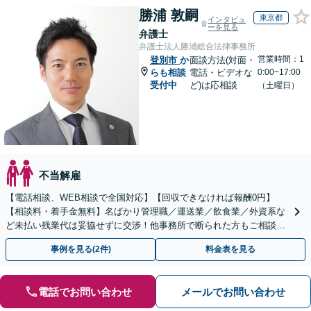
勝浦 敦嗣
東京都
インタビュ
ーを見る
弁護士
弁護士法人勝浦総合法律事務所
営業時間：1
登別市
か
面談方法(対面・
らも相談
電話・ビデオな
0:00~17:00
受付中
ど)は応相談
（土曜日）
不当解雇
【電話相談、WEB相談で全国対応】【回収できなければ報酬0円】
【相談料・着手金無料】名ばかり管理職／運送業／飲食業／外資系な
ど未払い残業代は妥協せずに交渉！他事務所で断られた方もご相談く
ださい。【解決事例が豊富】土曜日も電話受付しています
事例を見る(2件)
料金表を見る
電話でお問い合わせ
メールでお問い合わせ