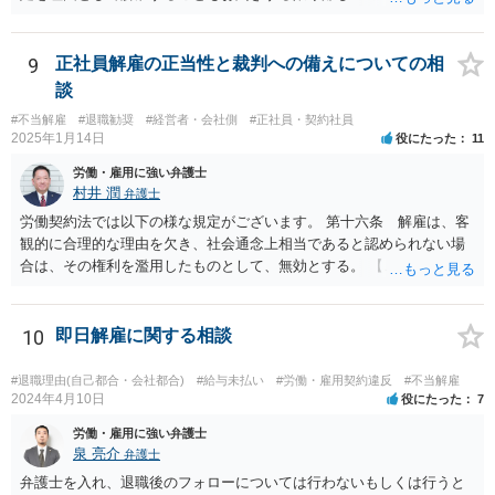
ん。 とありますが、代理人弁護士としては、事実経験者が述べたこと
考えます。 解雇無効の確認訴訟を提起することをご検討することをお
をそのまま事実主張するしかありません。事実として矛盾がないよう
勧めします。
にストーリー性を与えるとそれは事実の捏造を伴うからです。
9
正社員解雇の正当性と裁判への備えについての相
談
#不当解雇
#退職勧奨
#経営者・会社側
#正社員・契約社員
2025年1月14日
役にたった
11
労働・雇用に強い弁護士
村井 潤
弁護士
労働契約法では以下の様な規定がございます。 第十六条 解雇は、客
観的に合理的な理由を欠き、社会通念上相当であると認められない場
合は、その権利を濫用したものとして、無効とする。 【ご質問１に対
して】 「役員に逆らった」ということの内容次第ですが、 役員がどの
ような命令を下し、それにどの様な逆らい方をしたのかによっては、
権利の濫用として解雇が無効とされる恐れはあると思います。 【ご質
10
即日解雇に関する相談
問２に対して】 得ている給与が高かったかどうかは、普通解雇の上で
は判断が難しいと思います。 経営上整理解雇の必要がある際の場合と
#退職理由(自己都合・会社都合)
#給与未払い
#労働・雇用契約違反
#不当解雇
は事案が異なると思われます。 【ご質問３に対して】 「協調性のな
2024年4月10日
役にたった
7
さ」＝能力不足ということにもならない様に思います。 指導や面談も
労働・雇用に強い弁護士
なく解雇ちうことをされたのでしたら、反省するチャンスも与えなか
泉 亮介
弁護士
ったと評価されることになろうかと思われます。 以上、ご質問が簡略
弁護士を入れ、退職後のフォローについては行わないもしくは行うと
ですので、一般論的な私見としてお答えします。 ご参考になさって下