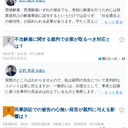
田代 航洋
弁護士
懲戒解雇、普通解雇いずれの場合でも、有効に解雇を行うためには就
業規則上の解雇事由に該当するというだけでは足りず、「社会通念上
の相当性」が認められる必要があります。平たく言えば、解雇の原因
となった行為が解雇に値するほどの行為かということが厳格に判断さ
れます。 日本の労働法上、解雇は非常にハードルが高いです。 解雇が
有効か無効かという点は能力不足の程度にもよりますが、顧問弁護士
2
不当解雇に関する裁判で企業が取るべき対応と
の先生は具体的な事情を検討した上で能力不足の程度が解雇を有効と
は？
するほどではないと判断されたのだと思います。 例えば、無断欠勤を
#経営者・会社側
#不当解雇
連続する、会社のお金を横領する等の場合には一発で解雇した場合で
2025年1月31日
役にたった
22
も有効と判断されるケースも多いですが、たしかに能力不足のみの場
合はかなり解雇のハードルが高いと言わざるを得ません。 なお、懲戒
辻村 幸宏
弁護士
解雇の場合には、戒告、譴責、減給、出勤停止等解雇よりも軽い処分
を行い、改善を促したもののそれでも改善されない場合には解雇に踏
実際のところはわかりませんので、私は顧問の先生について批判的な
み切る等段階的に手順をい踏んだ場合は解雇が有効と判断される可能
コメントは差し控えますが、一般的には、弁護士として、事実と証拠
性が高まります。 高度人材の中途社員だから直ちに解雇しやすいとい
に基づき事件の見込みは伝えているものと推察します。仮に弁護士の
うわけではありませんが、高度人材の中途社員の場合は雇用契約上、
アドバイスが不十分であったり、説得が上手でなかったとしても、そ
相応に高い能力を求められているため能力不足か否かの判断が給与の
れを経営者自身が問題と感じていないのであれば、また、こちらにお
低い新卒の社員と比較すると厳格に判断される結果、解雇の有効性の
書きのような経営者のマインドからすれば、弁護士のせいではなく、
3
民事訴訟での被告の心無い発言が裁判に与える影
判断が比較的甘くなるという可能性はあると考えます。 もっとも、高
根本的には弁護士選び含めて経営者の判断であり、責任ではないかと
響は？
度人材の中途社員の場合でもやはり解雇のハードルは相応に高いもの
思います。実際、事件の見込みが芳しくないことやリスクをいくらお
となります。 今回のようなリスクを避ける観点からは、会社側として
#退職勧奨
#訴訟・損害賠償請求
#業務上過失・損害賠償
#不当解雇
伝えしても考えを変えていただけない経営者や依頼者はいますし、代