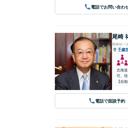
電話でお問い合わ
尾崎 
尾崎祐一
千歳
北海道
可。培
【自衛
電話で面談予約