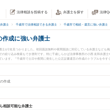
法律相談を投稿する
弁護士を探す
法律Q
弁護士
千歳市で法律相談できる弁護士
千歳市で相続・遺言に強い弁護士
の作成に強い弁護士
護士が2名見つかりました。初回面談無料や夜間面談に対応している弁護士なども
での絞り込み検索もでき便利です。特に千歳しらかば法律事務所の小西 友和弁護士
ています。『千歳市で土日や夜間に発生した公正証書遺言の作成のトラブルを今す
索したい』『初回相談無料で公正証書遺言の作成を法律相談できる千歳市内の弁護
の作成
ら相談可能な弁護士