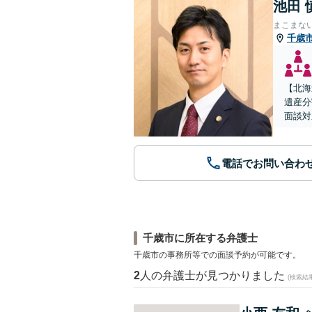
池田 
まこまな
千歳
【北海
遺産分
面談対
電話でお問い合わ
千歳市に所在する弁護士
千歳市の事務所等での面談予約が可能です。
2
人の弁護士が見つかりました
(検索結