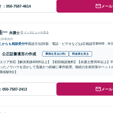
せ
メール
祐一
弁護士
インタビューを見る
法律事務所
市
からも相談受付中
面談方法(対面・電話・ビデオなど)は応相談
営業時間：本
公正証書遺言の作成
事例を見る(1件)
料金表を見る
エリア対応【解決実績400件以上】【初回相談無料】【弁護士歴35年以上】
ったノウハウを活かして迅速かつ的確に事件処理。相続の生前対策やペット
隊前駅8分】
メール