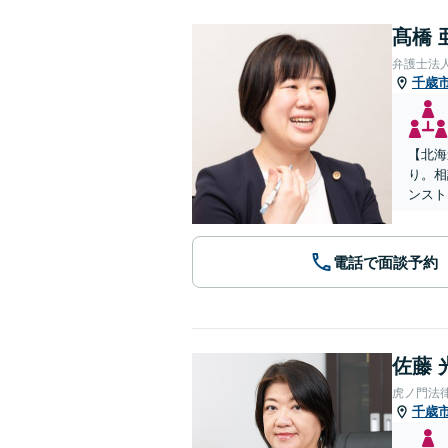
髙橋 
弁護士法
千歳
【北海
り。相
ンスト
電話で面談予約
佐藤 
虎ノ門法
千歳