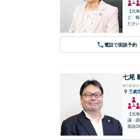
【北海
ど、幅
ださい
電話で面談予約
七尾 
南3条総
千歳
【北海
議・調
面談O