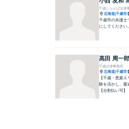
小西 友和
千歳しらかば法律
北海道
千歳市
|
千歳市の弁護士
にしてください
髙田 周一
千歳法律事務所
北海道
千歳市
|
【千歳・恵庭エ
験を活かし、最
【分割払い可】