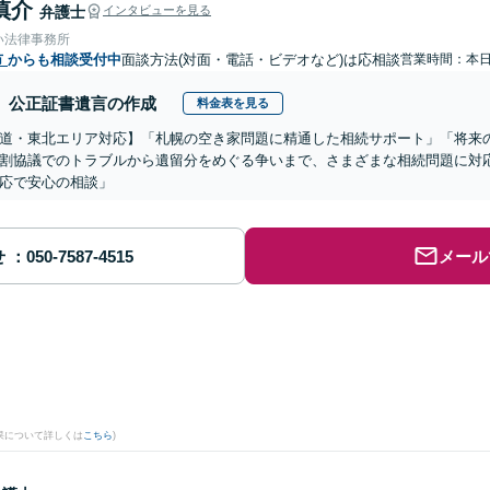
慎介
弁護士
インタビューを見る
い法律事務所
市
からも相談受付中
面談方法(対面・電話・ビデオなど)は応相談
営業時間：本
公正証書遺言の作成
料金表を見る
道・東北エリア対応】「札幌の空き家問題に精通した相続サポート」「将来
割協議でのトラブルから遺留分をめぐる争いまで、さまざまな相続問題に対応
応で安心の相談」
せ
メール
果について詳しくは
こちら
)