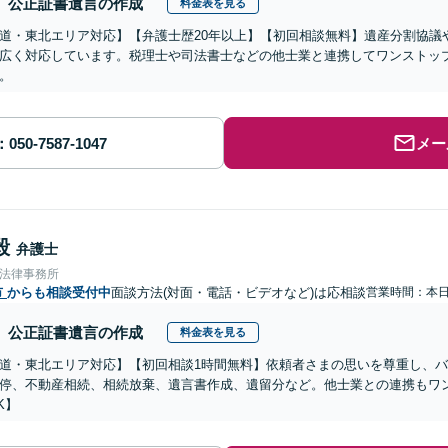
公正証書遺言の作成
料金表を見る
道・東北エリア対応】【弁護士歴20年以上】【初回相談無料】遺産分割協議
広く対応しています。税理士や司法書士などの他士業と連携してワンストッ
。
メー
毅
弁護士
合法律事務所
市
からも相談受付中
面談方法(対面・電話・ビデオなど)は応相談
営業時間：本
公正証書遺言の作成
料金表を見る
道・東北エリア対応】【初回相談1時間無料】依頼者さまの思いを尊重し、
停、不動産相続、相続放棄、遺言書作成、遺留分など。他士業との連携もワ
K】