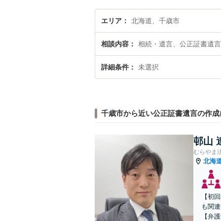
エリア
北海道、千歳市
相談内容
相続・遺言、公正証書遺言
詳細条件
未選択
千歳市から近い公正証書遺言の作成
邨山 
むらやま
北海
【初回
も関連
【弁護