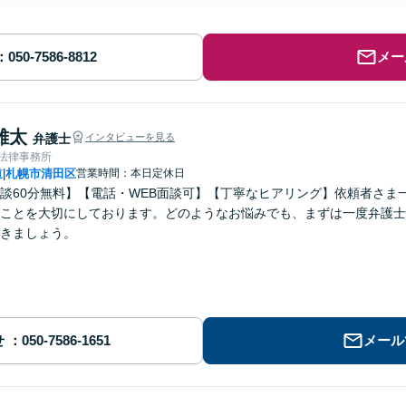
メー
雄太
弁護士
インタビューを見る
ve法律事務所
道
札幌市清田区
営業時間：本日定休日
|
談60分無料】【電話・WEB面談可】【丁寧なヒアリング】依頼者さま
ことを大切にしております。どのようなお悩みでも、まずは一度弁護士
きましょう。
せ
メール