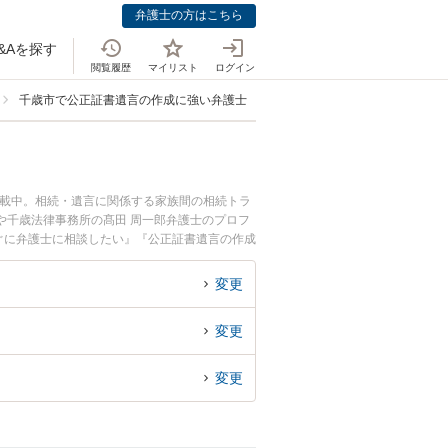
弁護士の方はこちら
&Aを探す
閲覧履歴
マイリスト
ログイン
千歳市で公正証書遺言の作成に強い弁護士
掲載中。相続・遺言に関係する家族間の相続トラ
や千歳法律事務所の髙田 周一郎弁護士のプロフ
ぐに弁護士に相談したい』『公正証書遺言の作成
士に相談予約したい』などでお困りの相談者さん
変更
変更
変更