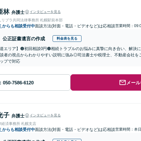
亜林
弁護士
インタビューを見る
人リブラ共同法律事務所 札幌駅前本部
市
からも相談受付中
面談方法(対面・電話・ビデオなど)は応相談
営業時間：09:
公正証書遺言の作成
料金表を見る
道エリア】🟠初回相談0円🟠相続トラブルのお悩みに真摯に向き合い、解決に
談者の視点からわかりやすい説明に強み◎司法書士や税理士、不動産会社を
ップで対応
メール
光子
弁護士
インタビューを見る
律経済事務所 札幌支店
市
からも相談受付中
面談方法(対面・電話・ビデオなど)は応相談
営業時間：本