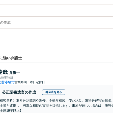
の作成
に強い弁護士
達哉
弁護士
法律事務所
道
苫小牧市
営業時間：本日定休日
|
公正証書遺言の作成
料金表を見る
相談無料】遺産分割協議や調停、不動産相続、使い込み、遺留分侵害額請求
士業と連携し、円滑な相続の実現を目指します。来所が難しい場合は、施設
士歴19年以上】