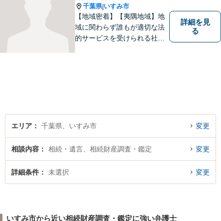
千葉県
いすみ市
|
【地域密着】【夷隅地域】地
詳細を見
域に関わらず誰もが適切な法
る
的サービスを受けられる社会
を目指し、身近に相談できる
環境づくりに力を入れていま
す。不安を抱えたままにせ
ず、まずは気軽に話せる場所
として、あなたの身近に寄り
添う事務所でありたいと考え
ています。
エリア
千葉県、いすみ市
変更
相談内容
相続・遺言、相続財産調査・鑑定
変更
詳細条件
未選択
変更
いすみ市から近い相続財産調査・鑑定に強い弁護士