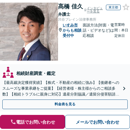
髙橋 佳久
東京都
インタビュ
ーを見る
弁護士
渋谷ブレイン法律事務所
営業時
いすみ市
面談方法(対面・電
からも相談
話・ビデオなど)は
間：本日
受付中
応相談
定休日
相続財産調査・鑑定
【最高裁決定獲得実績】【株式・不動産の相続に強み】【後継者への
スムーズな事業承継をご提案】【経営者様・株主様からのご相談多
数】【相続トラブルに親身に対応】遺産分割協議／遺留分侵害額請求
／遺言書作成も丁寧に対応【40分相談無料】【渋谷駅3分】
料金表を見る
電話でお問い合わせ
メールでお問い合わせ