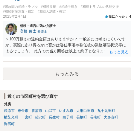
#家族間の相続トラブル
#相続放棄
#相続手続き
#相続トラブルの代理交渉
#相続財産調査・鑑定
#相続人調査・確定
2025年2月4日
役にたった
4
相続・遺言に強い弁護士
髙橋 俊太
弁護士
＞100万超えの違約金額はありえますか？ 一般的には考えにくいです
が、実際にあり得るかは否かは委任事項や委任後の業務処理状況等に
よるでしょう。 此方での当方回答は以上で終了となりますが、参考に
なりましたら幸いです。
もっとみる
近くの市区町村を選び直す
外房
茂原市
東金市
勝浦市
山武市
いすみ市
大網白里市
九十九里町
横芝光町
一宮町
睦沢町
長生村
白子町
長柄町
長南町
大多喜町
御宿町