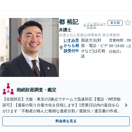
都 裕記
東京都
インタビュー
を見る
弁護士
弁護士法人新都法律事務所 東京事務所
いすみ市
面談方法(対
営業時間：09:
からも相
面・電話・ビデ
00~19:00（土
談受付中
オなど)は応相
日祝日）
談
相続財産調査・鑑定
【全国対応】大阪・東京の2拠点でチームで迅速対応【電話・WEB相
談可】【遺産の取り分最大化を目指します】1営業日以内の返信を心
がけます「不動産が絡んだ複雑な遺産分割／遺留分／遺言書の作成・
執行／事業承継など、お任せください」【休日相談あり】
料金表を見る