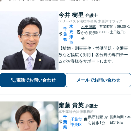
今井 樹里
弁護士
ベリーベスト法律事務所 木更津オフィス
木
木更津駅
営業時間：09:30~1
千
更
8:00（土日祝日）
から徒歩8
葉
|
津
分
県
市
【離婚・刑事事件・労働問題・交通事
故など幅広く対応】各分野の専門チー
ムがお客様をサポートします。
電話でお問い合わせ
メールでお問い合わせ
齋藤 貴英
弁護士
本千葉総合法律事務所
千
県庁前駅
か
営業時間：本
千葉市
葉
|
日定休日
ら徒歩1分
中央区
県