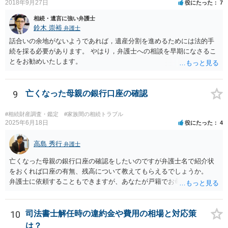
2018年9月27日
役にたった
7
相続・遺言に強い弁護士
鈴木 崇裕
弁護士
話合いの余地がないようであれば，遺産分割を進めるためには法的手
続を採る必要があります。 やはり，弁護士への相談を早期になさるこ
とをお勧めいたします。
9
亡くなった母親の銀行口座の確認
#相続財産調査・鑑定
#家族間の相続トラブル
2025年6月18日
役にたった
4
高島 秀行
弁護士
亡くなった母親の銀行口座の確認をしたいのですが弁護士名で紹介状
をおくれば口座の有無、残高について教えてもらえるでしょうか。
弁護士に依頼することもできますが、あなたが戸籍でお母さんの相続
人であり、相続人本人であることなどを証明すれば、口座の有無や残
高は教えてくれると思います。 自分ではよくわからないということ
であれば、弁護士に相談し依頼されたら良いと思います。
10
司法書士解任時の違約金や費用の相場と対応策
は？