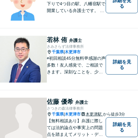
詳細を見
下りで4つ目の駅、八幡宿駅で
る
開業している弁護士です。 八
幡宿駅、五井駅、姉ヶ崎駅あ
るいはこれらの駅の内陸地方
の方々のために業務を行って
おります。
若林 侑
弁護士
きみさらず法律事務所
千葉県
木更津市
|
◉初回相談45分無料💬感謝の声
詳細を見
多数！友人感覚で、ご相談で
る
きます。深刻なことを、少し
でもリラックスしてお話しで
きるよう、普段と同じ気持ち
でいられるよう、あえて私服
で勤務しています。お客様全
佐藤 優希
弁護士
員に担当事務をつけ、スムー
さつきの森法律事務所
ズな連絡を徹底◉
千葉県
木更津市
木更津駅
から徒歩3分
|
【無料相談あり】弁護に際し
詳細を見
ては法的論点や事実上の問題
る
点を踏まえてメリット・デメ