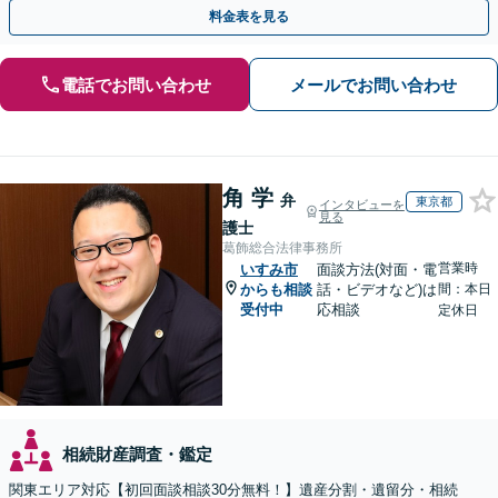
言書の作成から執行【夜間相談可】【有楽町駅1分】
料金表を見る
電話でお問い合わせ
メールでお問い合わせ
角 学
弁
東京都
インタビューを
見る
護士
葛飾総合法律事務所
営業時
いすみ市
面談方法(対面・電
からも相談
話・ビデオなど)は
間：本日
受付中
応相談
定休日
相続財産調査・鑑定
関東エリア対応【初回面談相談30分無料！】遺産分割・遺留分・相続