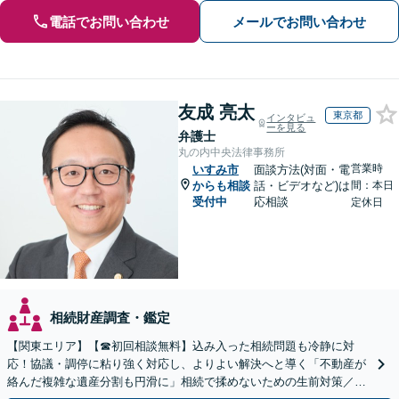
電話でお問い合わせ
メールでお問い合わせ
友成 亮太
東京都
インタビュ
ーを見る
弁護士
丸の内中央法律事務所
営業時
いすみ市
面談方法(対面・電
からも相談
話・ビデオなど)は
間：本日
受付中
応相談
定休日
相続財産調査・鑑定
【関東エリア】【☎︎初回相談無料】込み入った相続問題も冷静に対
応！協議・調停に粘り強く対応し、よりよい解決へと導く「不動産が
絡んだ複雑な遺産分割も円滑に」相続で揉めないための生前対策／遺