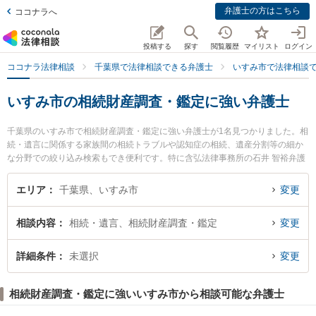
弁護士の方はこちら
ココナラへ
投稿する
探す
閲覧履歴
マイリスト
ログイン
ココナラ法律相談
千葉県で法律相談できる弁護士
いすみ市で法律相談
いすみ市の相続財産調査・鑑定に強い弁護士
千葉県のいすみ市で相続財産調査・鑑定に強い弁護士が1名見つかりました。相
続・遺言に関係する家族間の相続トラブルや認知症の相続、遺産分割等の細か
な分野での絞り込み検索もでき便利です。特に含弘法律事務所の石井 智裕弁護
士のプロフィール情報や弁護士費用、強みなどが注目されています。『いすみ
市で土日や夜間に発生した相続財産調査・鑑定のトラブルを今すぐに弁護士に
エリア
千葉県、いすみ市
変更
相談したい』『相続財産調査・鑑定のトラブル解決の実績豊富な近くの弁護士
を検索したい』『初回相談無料で相続財産調査・鑑定を法律相談できるいすみ
相談内容
相続・遺言、相続財産調査・鑑定
変更
市内の弁護士に相談予約したい』などでお困りの相談者さんにおすすめです。
詳細条件
未選択
変更
相続財産調査・鑑定に強いいすみ市から相談可能な弁護士