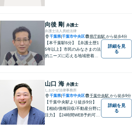
リットを考慮して戦略を組ん
で進めています。法律問題で
お困りでしたら、お早めに弁
護士にご相談ください。【近
向後 剛
弁護士
隣駐車場あり】【JR「木更津
弁護士法人房総法律
駅」東口1分】
千葉県
千葉市中央区
県庁前駅
から徒歩4分
|
【本千葉駅6分】【弁護士歴1
詳細を見
5年以上】市民のみなさまの法
る
的ニーズに応える地域密着型
の法律事務所【相続・遺言】
不動産が絡む相続に迅速に対
応します【労働・雇用】ご相
談実績多数。現実的な解決策
山口 海
弁護士
をご提案します
しおかぜ法律事務所
千葉県
千葉市中央区
千葉中央駅
から徒歩9分
|
【千葉中央駅より徒歩9分】
詳細を見
【相続/債権回収/不動産分野に
る
注力】【24時間WEB予約可
能】敷居が低く気軽に相談が
できる、地域密着型の法律事