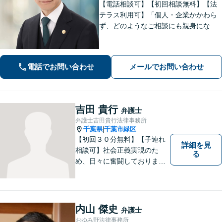
【電話相談可】【初回相談無料】【法
テラス利用可】「個人・企業かかわら
ず、どのようなご相談にも親身になっ
て対応します」企業法務／交通事故／
離婚問題／借金問題／刑事事件など、
幅広くサポート。【夜間・休日面談
電話でお問い合わせ
メールでお問い合わせ
可】【完全個室】【本千葉駅徒歩３
分】
吉田 貴行
弁護士
弁護士吉田貴行法律事務所
千葉県
千葉市緑区
|
【初回３０分無料】【子連れ
詳細を見
相談可】社会正義実現のた
る
め、日々に奮闘しておりま
す。皆様にとって身近な法律
のかかりつけ医になりたいと
考えております。 お気軽にご
相談ください。
内山 傑史
弁護士
おゆみ野法律事務所