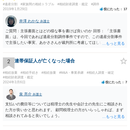
#遺産分割
#家族間の相続トラブル
#相続財産調査・鑑定
#調停
2019年1月29日
役にたった
17
井澤 わかな
弁護士
ご質問：主張書面とはどの様な事を書けば良いのか 回答： 「主張書
面」は、今回であれば遺産分割調停事件ですので、この遺産分割事件
で主張したい事実、あかささんが裁判所に考慮してほしいと思う、亡
くなった方・あかささん・お姉さん間の事情などを記入することにな
ります。 もし、主張したい事実や考慮してほしい事情に関連して
資料を持っているようであれば、主張書面とは別で提出できます。も
2
連帯保証人が亡くなった場合
し、お姉さんに見られたくないような資料がある場合、「非開示の希
望に関する申出書」と共に提出することも考えられます。 ご質問：書
#相続放棄
#相続手続き
#相続放棄
#M&A・事業承継
#相続人調査・確定
いた方が良い事と書かない方が良い事 回答： お姉さんが申立書の「申
#相続財産調査・鑑定
2024年3月6日
役にたった
7
立ての趣旨」のところに書いている遺産の分け方に対して意見があれ
ば、まずそれを書くとよいです。 次に「申立ての理由」のところに、
泉 亮介
なぜ調停を申し立てたのか(例えば、あかささんと話合いが出来ない／
弁護士
決裂した、など)や亡くなった方・あかささん・お姉さん間の事情やい
支払いの費目等については税理士の先生や会計士の先生にご相談され
きさつなどが書かれていると思うので、あかささんから見てそれは違
た方が良いかと思われます。 顧問税理士の方がいらっしゃれば、まず
うと感じるところは、どのように違うのか、など書くとよいです。 そ
相談されてみると良いでしょう。
の他、お姉さんの申立書には書かれていないけど、どのように遺産を
分けるかを決めるについてあかささんが重要だと考える事情があれば
(例えば、○○のときにお姉さんは亡くなった方からお金を援助してもら