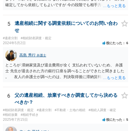
確定してから依頼してもよいですが 今の段階でも相手方の連絡が迷惑
であれば 弁護士に依頼してもよいと思います。
5
遺産相続に関する調査依頼についてのお問い合わ
せ
#遺産分割
#相続財産調査・鑑定
2024年5月2日
役にたった
6
高島 秀行
弁護士
ところが 滞納家賃及び退去費用が全く 支払われていないため、 弁護
士 先生が退去された方の銀行口座を調べることができたと聞きました
。 友人の弁護士が調べたのは、判決取得後に滞納賃料回収のため
に、預金の有無及び残高の開示を求めたもので 判決を取るために、
預金の入出金履歴を調べたわけではありません。 残念ながら、事案
や目的も異なりますし、開示の内容も異なります。
6
父の遺産相続、放棄すべきか調査してから決める
べきか？
#相続財産調査・鑑定
#遺産分割
#不動産・土地の相続
#相続人調査・確定
#相続放棄
#相続手続き
2025年7月15日
役にたった
5