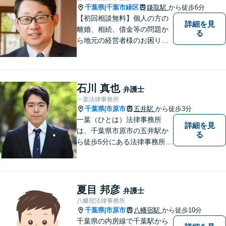
千葉県
千葉市緑区
鎌取駅
から徒歩6分
|
【初回相談無料】個人の方の
詳細を見
離婚、相続、借金等の問題か
る
ら地元の経営者様のお困りご
とまで幅広く相談を受付して
おります。一人で悩まず、お
気軽にご相談ください。
石川 真也
弁護士
一葉法律事務所
千葉県
市原市
五井駅
から徒歩3分
|
一葉（ひとは）法律事務所
詳細を見
は、千葉県市原市の五井駅か
る
ら徒歩5分にある法律事務所で
す。営業時間は9:30～17:30
（平日）ですが、夜間休日の
相談も調整次第では可能で
す。
夏目 邦彦
弁護士
八幡宿法律事務所
千葉県
市原市
八幡宿駅
から徒歩10分
|
千葉県の内房線で千葉駅から