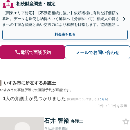
相続財産調査・鑑定
【関東エリア対応】【不動産相続に強い】依頼者様に有利な評価額を
算出。データを駆使し納得のいく解決へ【分割払い可】相続人の皆さ
まへの丁寧な傾聴と高い交渉力により和解を目指します。協議無効確
認／遺言無効確認など、複雑な訴訟も実績豊富【夜間対応】
料金表を見る
電話で面談予約
メールでお問い合わせ
いすみ市に所在する弁護士
いすみ市の事務所等での面談予約が可能です。
1
人の弁護士が見つかりました
(検索結果について詳しくは
こちら
)
1件中 1-1件を表示
石井 智裕
弁護士
含弘法律事務所