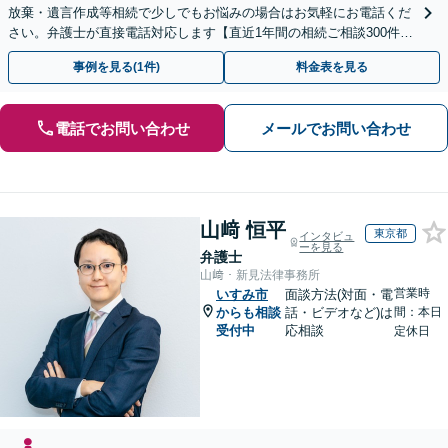
放棄・遺言作成等相続で少しでもお悩みの場合はお気軽にお電話くだ
さい。弁護士が直接電話対応します【直近1年間の相続ご相談300件以
上！＆相続の著書・セミナー多数】弁護士複数所属
事例を見る(1件)
料金表を見る
電話でお問い合わせ
メールでお問い合わせ
山﨑 恒平
東京都
インタビュ
ーを見る
弁護士
山﨑・新見法律事務所
営業時
いすみ市
面談方法(対面・電
からも相談
話・ビデオなど)は
間：本日
受付中
応相談
定休日