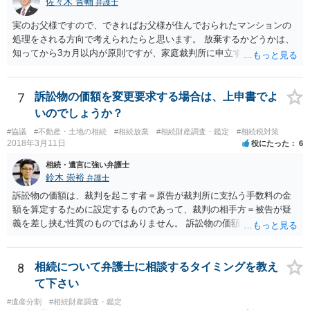
佐々木 晋輔
弁護士
実のお父様ですので、できればお父様が住んでおられたマンションの
処理をされる方向で考えられたらと思います。 放棄するかどうかは、
知ってから3カ月以内が原則ですが、家庭裁判所に申立すれば3カ月の
期間を伸長することができます。 その間に、財産の状況を調査して、
放棄するかどうか決めることができます。 銀行やサラ金が数年も放置
することはありませんので、数年後に借金が発見される可能性はほぼ
7
訴訟物の価額を変更要求する場合は、上申書でよ
ありません。 なお、私が扱った相続放棄を検討していた案件で、期間
いのでしょうか？
伸長して調査したところ、サラ金に対する過払金など相当な財産が見
#協議
#不動産・土地の相続
#相続放棄
#相続財産調査・鑑定
#相続税対策
つかったため相続したという事例がありました。
2018年3月11日
役にたった
6
相続・遺言に強い弁護士
鈴木 崇裕
弁護士
訴訟物の価額は、裁判を起こす者＝原告が裁判所に支払う手数料の金
額を算定するために設定するものであって、裁判の相手方＝被告が疑
義を差し挟む性質のものではありません。 訴訟物の価額自体が裁判の
目的（審理の対象）となることもありませんので、上申書や証拠を出
したとしても、変更されることはありません。
8
相続について弁護士に相談するタイミングを教え
て下さい
#遺産分割
#相続財産調査・鑑定