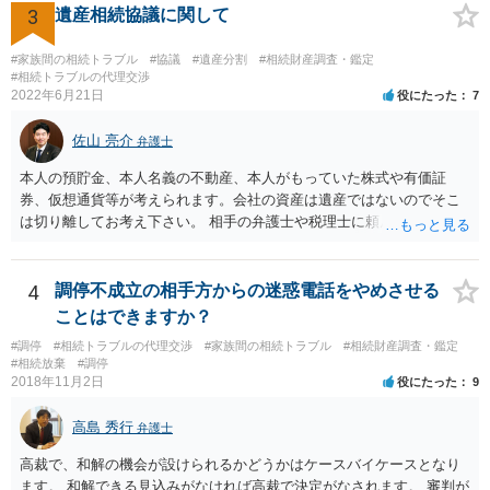
3
遺産相続協議に関して
った等)、それも書くとよいです。 書かない方が良いと思うことは、遺
産分割に関係ない(と思われる)いきさつを沢山盛り込むことだと考えま
#家族間の相続トラブル
#協議
#遺産分割
#相続財産調査・鑑定
す(あくまで遺産分割に関係することに留める方が、裁判所や調停委員
#相続トラブルの代理交渉
の方に事情を理解してもらいやすいと思います)。
2022年6月21日
役にたった
7
佐山 亮介
弁護士
本人の預貯金、本人名義の不動産、本人がもっていた株式や有価証
券、仮想通貨等が考えられます。会社の資産は遺産ではないのでそこ
は切り離してお考え下さい。 相手の弁護士や税理士に頼んでも守秘義
務を理由に断られる可能性が高いです。 資料は調停を起こしてから任
意に開示を求め、応じなければ「調査嘱託」という手続きを使って銀
行等に照会をかけることになるでしょう。 不動産は、相続登記が済ん
4
調停不成立の相手方からの迷惑電話をやめさせる
でいなければ市役所ないし区役所に、お子様と義父様のつながりがわ
ことはできますか？
かる戸籍一式を揃えてもちこみ、「名寄せ」という手続きをすると、
#調停
#相続トラブルの代理交渉
#家族間の相続トラブル
#相続財産調査・鑑定
分かると思います。遺産分割協議書の偽造等により既に相続登記され
#相続放棄
#調停
てしまっている場合は、住所などに当たりをつけて登記名義を調べて
2018年11月2日
役にたった
9
探すことになるでしょう。 代理人弁護士を立てられるのはおすすめで
すが、現代では、各々が自由に価格設定をしていますので、特に相場
高島 秀行
弁護士
はお示しできません。ただし、かつて日本弁護士連合会が設けていた
報酬基準を踏まえて価格設定している弁護士は一定数いると思います
高裁で、和解の機会が設けられるかどうかはケースバイケースとなり
ので、それが一応の目安となるでしょう。
ます。 和解できる見込みがなければ高裁で決定がなされます。 審判が