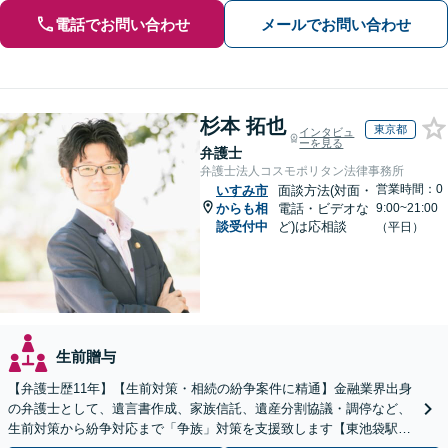
電話でお問い合わせ
メールでお問い合わせ
杉本 拓也
東京都
インタビュ
ーを見る
弁護士
弁護士法人コスモポリタン法律事務所
営業時間：0
いすみ市
面談方法(対面・
からも相
電話・ビデオな
9:00~21:00
談受付中
ど)は応相談
（平日）
生前贈与
【弁護士歴11年】【生前対策・相続の紛争案件に精通】金融業界出身
の弁護士として、遺言書作成、家族信託、遺産分割協議・調停など、
生前対策から紛争対応まで「争族」対策を支援致します【東池袋駅2