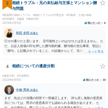
3
相続トラブル：兄の未払給与主張とマンション贈
与問題
#家族間の相続トラブル
#相続トラブルの代理交渉
#不動産・土地の相続
#生前贈与
#協議
#遺産分割
2025年2月5日
役にたった
6
和田 史郎
弁護士
①その通りだと思います。 ②可能性といのはゼロとは言えません。 た
だ、公証人役場の印を押した贈与契約書、贈与税の支払事実、登記に
「贈与」と記載されていること、の証拠からして、兄の主張は通らな
いようには思います。 ③④その通りだと思います。 話し合いで折り合
わなければ、遺産分割調停を申し立てて進めるのがベターのような気
がしますね。
4
相続についての遺産分割
#遺産分割
#生前贈与
2022年6月8日
役にたった
10
中條 秀和
弁護士
まず、先ほどの当職の回答で一部修正します。 持ち戻し免除の意思表
示については、黙示の意思表示でも認められる場合があります。 た
だ、その場合は、既に亡くなっている方の意思を推定することになり