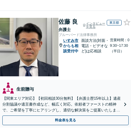
佐藤 良
東京都
インタビュー
を見る
弁護士
ブルーバード法律事務所
営業時間：0
いすみ市
面談方法(対面・
からも相
電話・ビデオな
9:30~17:30
談受付中
ど)は応相談
（平日）
生前贈与
【関東エリア対応】【初回相談30分無料】【弁護士歴15年以上】遺産
分割協議や遺言書作成など、幅広く対応。依頼者ファーストの精神
で、ご希望を丁寧にヒアリングし、適切な解決策をご提案いたしま
す。まずは無料相談でお悩みをお聞かせください。
料金表を見る