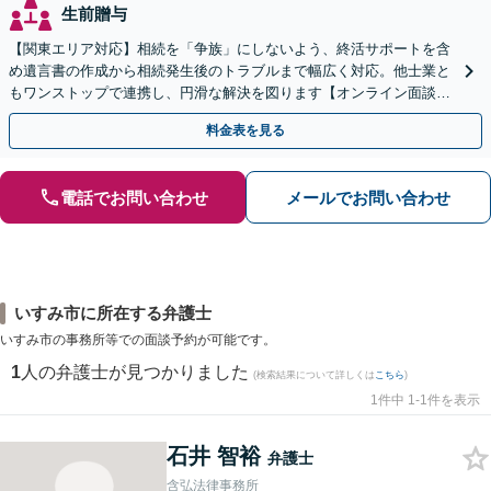
生前贈与
【関東エリア対応】相続を「争族」にしないよう、終活サポートを含
め遺言書の作成から相続発生後のトラブルまで幅広く対応。他士業と
もワンストップで連携し、円滑な解決を図ります【オンライン面談対
応】【出張相談OK】
料金表を見る
電話でお問い合わせ
メールでお問い合わせ
いすみ市に所在する弁護士
いすみ市の事務所等での面談予約が可能です。
1
人の弁護士が見つかりました
(検索結果について詳しくは
こちら
)
1件中 1-1件を表示
石井 智裕
弁護士
含弘法律事務所