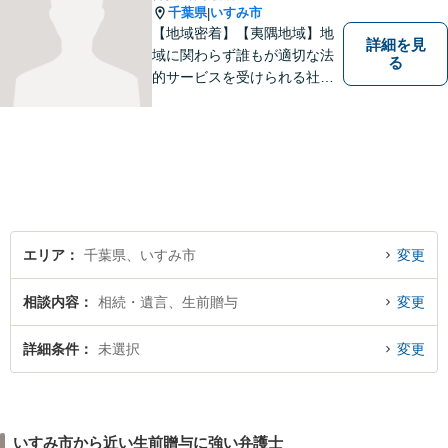
千葉県
いすみ市
|
【地域密着】【夷隅地域】地
詳細を見
域に関わらず誰もが適切な法
る
的サービスを受けられる社会
を目指し、身近に相談できる
環境づくりに力を入れていま
す。不安を抱えたままにせ
ず、まずは気軽に話せる場所
として、あなたの身近に寄り
添う事務所でありたいと考え
ています。
エリア
千葉県、いすみ市
変更
相談内容
相続・遺言、生前贈与
変更
詳細条件
未選択
変更
いすみ市から近い生前贈与に強い弁護士