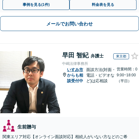
分】【初回面談無料】
事例を見る(1件)
料金表を見る
メールでお問い合わせ
早田 智紀
弁護士
東京都
中嶋法律事務所
営業時間：0
いすみ市
面談方法(対面・
からも相
電話・ビデオな
9:00~18:00
談受付中
ど)は応相談
（平日）
生前贈与
関東エリア対応【オンライン面談対応】相続人がいない方などのご希