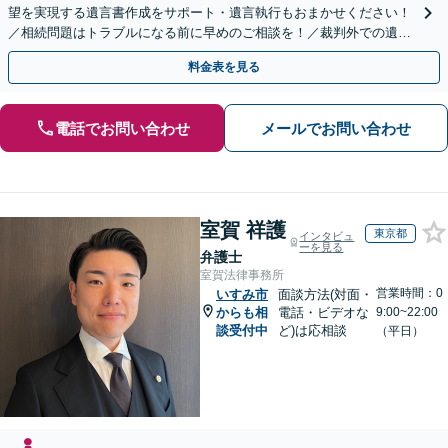
望を実現する遺言書作成をサポート・遺言執行もおまかせください！
／相続問題はトラブルになる前に早めのご相談を！／裁判外での遺産
分割協議の経験多数【完全個室】
料金表を見る
電話でお問い合わせ
メールでお問い合わせ
室賀 祥護
東京都
インタビュ
ーを見る
弁護士
室賀法律事務所
営業時間：0
いすみ市
面談方法(対面・
からも相
電話・ビデオな
9:00~22:00
談受付中
ど)は応相談
（平日）