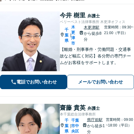
今井 樹里
弁護士
ベリーベスト法律事務所 木更津オフィス
木
木更津駅
営業時間：09:30~
千
更
21:00（平日）
から徒歩8
葉
|
津
分
県
市
【離婚・刑事事件・労働問題・交通事
故など幅広く対応】各分野の専門チー
ムがお客様をサポートします。
電話でお問い合わせ
メールでお問い合わせ
齋藤 貴英
弁護士
本千葉総合法律事務所
県庁前駅
営業時間：09:00
千
千葉
~18:00（平日）
葉
市中
から徒歩1
|
県
央区
分