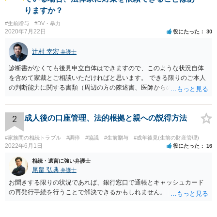
りますか？
#生前贈与
#DV・暴力
2020年7月22日
役にたった
30
辻村 幸宏
弁護士
診断書がなくても後見申立自体はできますので、このような状況自体
を含めて家裁とご相談いただければと思います。 できる限りのご本人
の判断能力に関する書類（周辺の方の陳述書、医師からの聴取書等）
を整え、家裁の鑑定を経る前提で鑑定費用の予納金を用意し、申立て
をしていただければそこから先は進むのではないかと存じます。 ま
た、Aさんの意向を酌みすぎるあまりに後見申立ができない状況にして
2
成人後の口座管理、法的根拠と親への説得方法
いる施設の問題もありますので、当該地域の地域包括支援センターに
ご相談されるのもひとつの方法です。
#家族間の相続トラブル
#調停
#協議
#生前贈与
#成年後見(生前の財産管理)
2022年6月1日
役にたった
16
相続・遺言に強い弁護士
尾畠 弘典
弁護士
お聞きする限りの状況であれば、銀行窓口で通帳とキャッシュカード
の再発行手続を行うことで解決できるかもしれません。