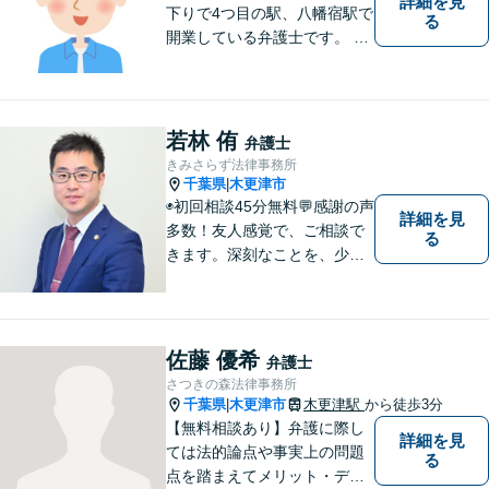
詳細を見
下りで4つ目の駅、八幡宿駅で
る
開業している弁護士です。 八
幡宿駅、五井駅、姉ヶ崎駅あ
るいはこれらの駅の内陸地方
の方々のために業務を行って
おります。
若林 侑
弁護士
きみさらず法律事務所
千葉県
木更津市
|
◉初回相談45分無料💬感謝の声
詳細を見
多数！友人感覚で、ご相談で
る
きます。深刻なことを、少し
でもリラックスしてお話しで
きるよう、普段と同じ気持ち
でいられるよう、あえて私服
で勤務しています。お客様全
佐藤 優希
弁護士
員に担当事務をつけ、スムー
さつきの森法律事務所
ズな連絡を徹底◉
千葉県
木更津市
木更津駅
から徒歩3分
|
【無料相談あり】弁護に際し
詳細を見
ては法的論点や事実上の問題
る
点を踏まえてメリット・デメ