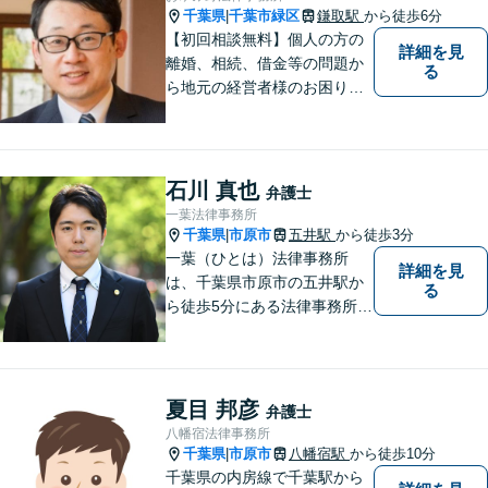
千葉県
千葉市緑区
鎌取駅
から徒歩6分
|
【初回相談無料】個人の方の
詳細を見
離婚、相続、借金等の問題か
る
ら地元の経営者様のお困りご
とまで幅広く相談を受付して
おります。一人で悩まず、お
気軽にご相談ください。
石川 真也
弁護士
一葉法律事務所
千葉県
市原市
五井駅
から徒歩3分
|
一葉（ひとは）法律事務所
詳細を見
は、千葉県市原市の五井駅か
る
ら徒歩5分にある法律事務所で
す。営業時間は9:30～17:30
（平日）ですが、夜間休日の
相談も調整次第では可能で
す。
夏目 邦彦
弁護士
八幡宿法律事務所
千葉県
市原市
八幡宿駅
から徒歩10分
|
千葉県の内房線で千葉駅から