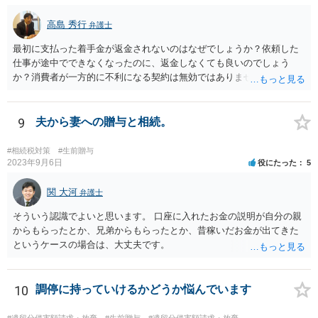
高島 秀行
弁護士
最初に支払った着手金が返金されないのはなぜでしょうか？依頼した
仕事が途中でできなくなったのに、返金しなくても良いのでしょう
か？消費者が一方的に不利になる契約は無効ではありませんか？
着手金は、前の弁護士が倒れるまでにやった仕事に応じて清算する義
務があると思います。 倒れた弁護士が所属する弁護士会に相談さ
れた方がよいと思います。 倒れた弁護士は脳梗塞で倒れたようで
9
夫から妻への贈与と相続。
すが、 判断能力があり、復代理を倒れた弁護士の判断で復代理を
選任したのか 即ち、復代理人の選任は有効なのかという問題もあ
#相続税対策
#生前贈与
ると思います。
2023年9月6日
役にたった
5
関 大河
弁護士
そういう認識でよいと思います。 口座に入れたお金の説明が自分の親
からもらったとか、兄弟からもらったとか、昔稼いだお金が出てきた
というケースの場合は、大丈夫です。
10
調停に持っていけるかどうか悩んでいます
#遺留分侵害額請求・放棄
#生前贈与
#遺留分侵害額請求・放棄