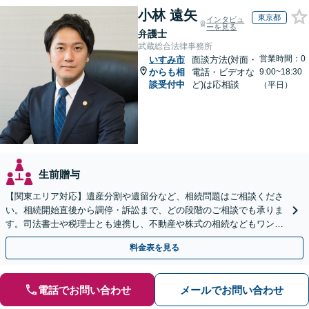
小林 遠矢
東京都
インタビュ
ーを見る
弁護士
武蔵総合法律事務所
営業時間：0
いすみ市
面談方法(対面・
からも相
電話・ビデオな
9:00~18:30
談受付中
ど)は応相談
（平日）
生前贈与
【関東エリア対応】遺産分割や遺留分など、相続問題はご相談くださ
い。相続開始直後から調停・訴訟まで、どの段階のご相談でも承りま
す。司法書士や税理士とも連携し、不動産や株式の相続などもワンス
トップで対応可能。遺言書作成や事業承継のご相談にも対応
料金表を見る
電話でお問い合わせ
メールでお問い合わせ