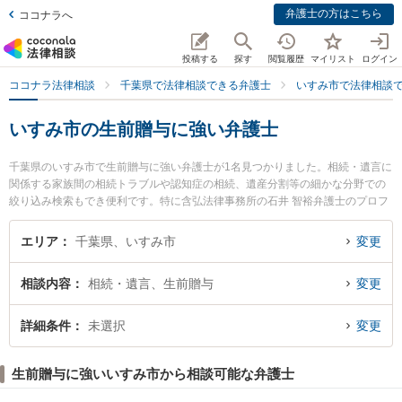
弁護士の方はこちら
ココナラへ
投稿する
探す
閲覧履歴
マイリスト
ログイン
ココナラ法律相談
千葉県で法律相談できる弁護士
いすみ市で法律相談
いすみ市の生前贈与に強い弁護士
千葉県のいすみ市で生前贈与に強い弁護士が1名見つかりました。相続・遺言に
関係する家族間の相続トラブルや認知症の相続、遺産分割等の細かな分野での
絞り込み検索もでき便利です。特に含弘法律事務所の石井 智裕弁護士のプロフ
ィール情報や弁護士費用、強みなどが注目されています。『いすみ市で土日や
夜間に発生した生前贈与のトラブルを今すぐに弁護士に相談したい』『生前贈
エリア
千葉県、いすみ市
変更
与のトラブル解決の実績豊富な近くの弁護士を検索したい』『初回相談無料で
生前贈与を法律相談できるいすみ市内の弁護士に相談予約したい』などでお困
相談内容
相続・遺言、生前贈与
変更
りの相談者さんにおすすめです。
詳細条件
未選択
変更
生前贈与に強いいすみ市から相談可能な弁護士