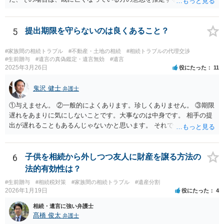
ますので、なかなか立証のハードルは高いと思われます。それゆえ、
持ち戻し免除の意思表示は書面で明確にしておいていただくべきとい
う結論は変わりません。 誤解を与えるような回答でした。失礼しまし
5
提出期限を守らないのは良くあること？
た。 文言については、「〇〇に対する生前贈与による特別受益の持ち
戻しをすべて免除する」というのがオーソドックスなものですが、ご
#家族間の相続トラブル
#不動産・土地の相続
#相続トラブルの代理交渉
心配ならば、弁護士のところに行って、特別受益となりそうな贈与に
#生前贈与
#遺言の真偽鑑定・遺言無効
#遺言
2025年3月26日
役にたった
11
ついて説明した上で、適切な文言についてご相談してみてはいかがで
しょうか。
鬼沢 健士
弁護士
①与えません。 ②一般的によくあります。珍しくありません。 ③期限
遅れをあまりに気にしないことです。大事なのは中身です。 相手の提
出が遅れることもあるんじゃないかと思います。 それでもあなた有利
にはなりません。
6
子供を相続から外しつつ友人に財産を譲る方法の
法的有効性は？
#生前贈与
#相続税対策
#家族間の相続トラブル
#遺産分割
2026年1月19日
役にたった
4
相続・遺言に強い弁護士
髙橋 俊太
弁護士