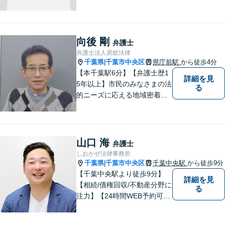
リットを考慮して戦略を組ん
で進めています。法律問題で
お困りでしたら、お早めに弁
護士にご相談ください。【近
向後 剛
弁護士
隣駐車場あり】【JR「木更津
弁護士法人房総法律
駅」東口1分】
千葉県
千葉市中央区
県庁前駅
から徒歩4分
|
【本千葉駅6分】【弁護士歴1
詳細を見
5年以上】市民のみなさまの法
る
的ニーズに応える地域密着型
の法律事務所【相続・遺言】
不動産が絡む相続に迅速に対
応します【労働・雇用】ご相
談実績多数。現実的な解決策
山口 海
弁護士
をご提案します
しおかぜ法律事務所
千葉県
千葉市中央区
千葉中央駅
から徒歩9分
|
【千葉中央駅より徒歩9分】
詳細を見
【相続/債権回収/不動産分野に
る
注力】【24時間WEB予約可
能】敷居が低く気軽に相談が
できる、地域密着型の法律事