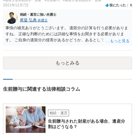
2021年12月7日
役にたった
5
相続・遺言に強い弁護士
尾畠 弘典
弁護士
事情の補充ありがとうございます。 遺留分の計算を行う必要がありま
すね。 正確な判断のためには詳細な事情をお聞きする必要がありま
す。 ご自身の遺留分の侵害があるかどうか、あるとしてどの程度の金
額となるかを正確に把握されたいのであれば、一度お近くの弁護士に
相談されるのが良いと思います。
もっとみる
生前贈与に関連する法律相談コラム
相続・遺言
生前贈与された財産がある場合、遺産分
割はどうなる？