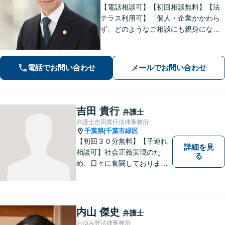
【電話相談可】【初回相談無料】【法
テラス利用可】「個人・企業かかわら
ず、どのようなご相談にも親身になっ
て対応します」企業法務／交通事故／
離婚問題／借金問題／刑事事件など、
幅広くサポート。【夜間・休日面談
電話でお問い合わせ
メールでお問い合わせ
可】【完全個室】【本千葉駅徒歩３
分】
吉田 貴行
弁護士
弁護士吉田貴行法律事務所
千葉県
千葉市緑区
|
【初回３０分無料】【子連れ
詳細を見
相談可】社会正義実現のた
る
め、日々に奮闘しておりま
す。皆様にとって身近な法律
のかかりつけ医になりたいと
考えております。 お気軽にご
相談ください。
内山 傑史
弁護士
おゆみ野法律事務所