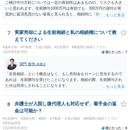
ご検討中の方針については一定の有効性はあるものの、リスクも大き
いと思われます。生前贈与1000万円は有効でも、300万円の貸付が実
質的に返済意思のない仮装と見られると、相続時に「贈与」と評価さ
れ、子から遺留分侵害額請求を受ける可能性があります。 その他の方
法として考えられるものとしては、 ①信託（家族信託・目的信託） 財
産を信託口に移し、受託者（信頼できる友人や専門職）に管理させ、
7
実家売却による生前相続と私の相続権について教
・生存中はあなたの生活費・介護費に優先充当 ・残余を友人や慈善団
えてください
体へ と使途を厳格に指定。相続ではなく信託帰属になるため、子の関
#遺産分割
#不動産・土地の相続
#生前贈与
#家族間の相続トラブル
与を大きく排除できます。 ②遺言＋生命保険の組合せ 生活資金は手元
2025年9月25日
役にたった
7
に残し、余剰資金で受取人を友人・団体にした保険を活用。保険金は
相続財産とは別枠で、遺留分対策にも有効と思われます。 ③負担付死
濵門 俊也
弁護士
因贈与 「介護・見守り等を条件に、死亡時に財産を渡す」契約。条件
不履行なら無効にでき、老後の安心を担保できます。 ④ 寄附予約＋解
「生前相続」という概念はなく、もし売却金をローンに充当するので
除条件 慈善団体への寄附を予約しつつ、資金不足時は解除できる条項
あれば、生前贈与を受けたことになります。相続の際、生前贈与され
を設定。 などがあり得るかと思われます。
た分は持戻しされることになります。
8
弁護士が入院し復代理人も対応せず、着手金の返
金は可能か？
#生前贈与
#遺産分割
#調停
#不動産・土地の相続
#家族間の相続トラブル
#売掛金回収
2024年9月30日
役にたった
8