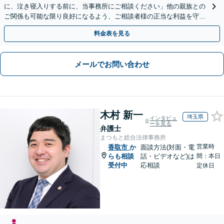
に、泣き寝入りする前に、当事務所にご相談ください」他の親族との
ご関係も可能な限り良好になるよう、ご相談者様の正当な利益を守り
つつ、双方が納得できる着地点を探ります。
料金表を見る
メールでお問い合わせ
木村 新一
埼玉県
インタビュ
ーを見る
弁護士
まつもと総合法律事務所
営業時
香取市
か
面談方法(対面・電
らも相談
話・ビデオなど)は
間：本日
受付中
応相談
定休日