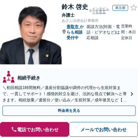
鈴木 啓史
東京都
インタビュ
ーを見る
弁護士
あざぶ法律会計事務所
営業時
香取市
か
面談方法(対面・電
らも相談
話・ビデオなど)は
間：本日
受付中
応相談
定休日
相続手続き
＼初回相談1時間無料／遺産分割協議や調停の代理から生前対策ま
で、一貫してサポート！感情的対立を避け、法的な視点で解決へと導
きます。相続放棄／遺留分／使い込み／生前対策／成年後見など【W
EB面談対応】
料金表を見る
電話でお問い合わせ
メールでお問い合わせ