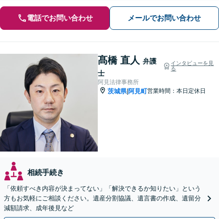
電話でお問い合わせ
メールでお問い合わせ
髙橋 直人
弁護
インタビューを見
る
士
阿見法律事務所
茨城県
阿見町
営業時間：本日定休日
|
相続手続き
「依頼すべき内容が決まってない」「解決できるか知りたい」という
方もお気軽にご相談ください。遺産分割協議、遺言書の作成、遺留分
減額請求、成年後見など