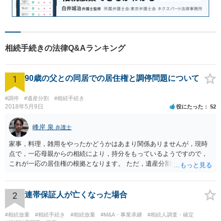
相続手続きの法律Q&Aランキング
1
90歳の父との同居での居住権と調停問題について
#調停
#遺産分割
#相続手続き
2018年5月9日
役にたった
52
峰岸 泉
弁護士
家事，料理，雑用をやったかどうかはあまり関係ありませんが，現時
点で，一応母親からの相続により，持分をもっているようですので，
これが一応の居住権の根拠となります。 ただ，遺産分割により，母の
持分を父親が取得した場合，住み続けるのは難しいかも知れません。
2
連帯保証人が亡くなった場合
#相続放棄
#相続手続き
#相続放棄
#M&A・事業承継
#相続人調査・確定