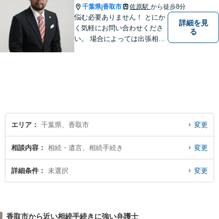
千葉県
香取市
佐原駅
から徒歩8分
|
悩む必要ありません！ とにか
詳細を見
く気軽にお問い合わせくださ
る
い。 場合によっては出張相談
もさせていただきます。 htt
p://law-office-tiger.com/
エリア
千葉県、香取市
変更
相談内容
相続・遺言、相続手続き
変更
詳細条件
未選択
変更
香取市から近い相続手続きに強い弁護士