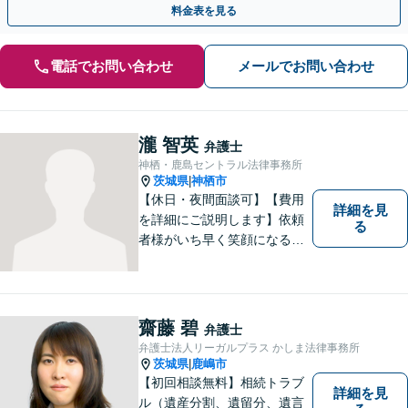
料金表を見る
電話でお問い合わせ
メールでお問い合わせ
瀧 智英
弁護士
神栖・鹿島セントラル法律事務所
茨城県
神栖市
|
【休日・夜間面談可】【費用
詳細を見
を詳細にご説明します】依頼
る
者様がいち早く笑顔になるよ
うご事情やお気持ちに寄り添
った対応を心がけておりま
す。鹿行地区に限らず、千葉
県香取市や銚子市などにお住
齋藤 碧
弁護士
まいの皆さまからのご相談も
弁護士法人リーガルプラス かしま法律事務所
積極的にお受けしています。
茨城県
鹿嶋市
|
【初回相談無料】相続トラブ
詳細を見
ル（遺産分割、遺留分、遺言