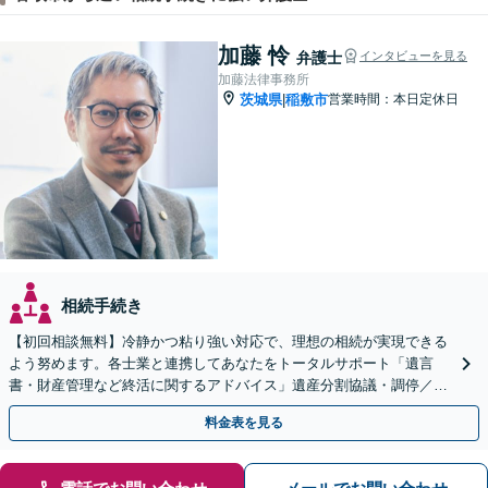
加藤 怜
弁護士
インタビューを見る
加藤法律事務所
茨城県
稲敷市
営業時間：本日定休日
|
相続手続き
【初回相談無料】冷静かつ粘り強い対応で、理想の相続が実現できる
よう努めます。各士業と連携してあなたをトータルサポート「遺言
書・財産管理など終活に関するアドバイス」遺産分割協議・調停／不
動産相続／遺言書作成／後見／事業承継【ビデオ面談対応】
料金表を見る