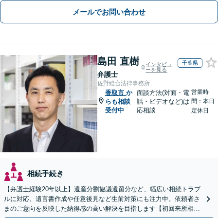
メールでお問い合わせ
島田 直樹
千葉県
インタビュ
ーを見る
弁護士
佐野総合法律事務所
営業時
香取市
か
面談方法(対面・電
らも相談
話・ビデオなど)は
間：本日
受付中
応相談
定休日
相続手続き
【弁護士経験20年以上】遺産分割協議遺留分など、幅広い相続トラブ
ルに対応。遺言書作成や任意後見など生前対策にも注力中。依頼者さ
まのご意向を反映した納得感の高い解決を目指します【初回来所相談