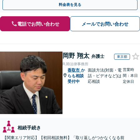
無料】【電話相談・web面談可】【千葉中央駅5分】
料金表を見る
電話でお問い合わせ
メールでお問い合わせ
岡野 翔太
弁護士
東京都
RJB法律事務所
営業時
香取市
か
面談方法(対面・電
らも相談
話・ビデオなど)は
間：本日
受付中
応相談
定休日
相続手続き
【関東エリア対応】【初回相談無料】「取り返しがつかなくなる前