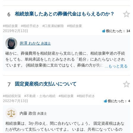
相続放棄すると、600万円の枠が一つ減ります。よって、4800万円の
範囲となります。 一般的には、全員で相続する方が税金はお得です。
また、全員で相続しても、話し合いの結果、親がすべて相続と決める
6
相続放棄したあとの葬儀代金はもらえるのか？
こともできます。この場合でも相続の非課税枠は、全員で相続した540
0万円分使えます。 父が亡くなり、母が全部相続すると、母から三人
#相続放棄
#相続手続き
#口座凍結解除
#相続放棄
で相続する際は、4800万円が非課税枠となります。 そうすると、母が
2019年2月13日
役にたった
14
亡くなってから相続すると、両親のどちらかが亡くなってから相続す
るより非課税の枠が減少します。 計画的に相続をするのがおすすめと
井澤 わかな
弁護士
いうことになります。これ以外にも気をつける点はあるかもしれませ
確かに、葬儀費用を相続財産から支出した後に、相続放棄申述の手続
んので、一度相談して想定するのがおすすめと思います。
をしても、単純承認をしたとみなされる「処分」にあたらないとされ
ています。 (相続放棄後に支出ではなく、葬儀の方が先に来るのが通常
だと思いますので、葬儀→葬儀費用を相続財産から支出→相続放棄申
述の手続ということだと思いますが) ただ、葬儀費用ならいくらでもよ
いということではなく、身分相応の、社会的儀式として当然認められ
7
固定資産税の支払いについて
る程度の金額に留まると考えた方がよいです。 もし、相続人の皆さん
に葬儀費用を支出する経済力がなく、質素な葬儀を行った費用であれ
#相続税対策
#不動産・土地の相続
#相続放棄
#相続手続き
ば相続財産から支出しても単純承認と認められない可能性が高いの
2022年7月13日
役にたった
4
で、相続放棄申述が受理される可能性も高いと思います。
内藤 政信
弁護士
相続放棄は、3か月ゆえ、間に合わないでしょう。 固定資産税はあな
たが代わって支払ってもいいですよ。 いまは、共有になっているの