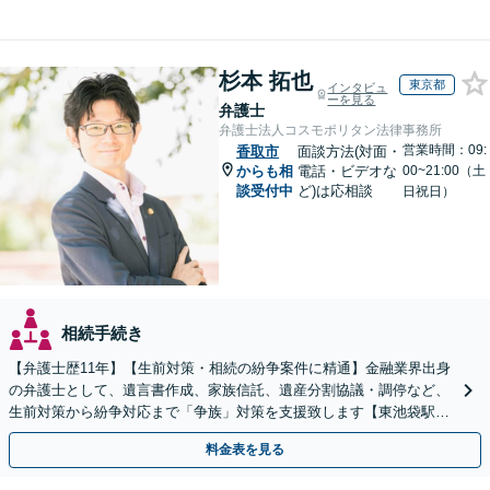
杉本 拓也
東京都
インタビュ
ーを見る
弁護士
弁護士法人コスモポリタン法律事務所
営業時間：09:
香取市
面談方法(対面・
からも相
電話・ビデオな
00~21:00（土
談受付中
ど)は応相談
日祝日）
相続手続き
【弁護士歴11年】【生前対策・相続の紛争案件に精通】金融業界出身
の弁護士として、遺言書作成、家族信託、遺産分割協議・調停など、
生前対策から紛争対応まで「争族」対策を支援致します【東池袋駅2
分】【初回面談無料】
料金表を見る