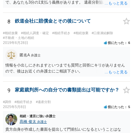
で、あなたも3分の1支払う義務があります。 遺産分割協議をして、不
動産取得者を決めて、相続登記する必要があります。 登記名義人に支
払い義務があります。
8
鉄道会社に賠償金とその後について
#相続放棄
#相続人調査・確定
#相続手続き
#相続放棄
#口座凍結解除
#不動産・土地の相続
2019年6月28日
役にたった
6
匿名A
弁護士
情報を小出しにされますといつまでも質問と回答にキリがありません
ので、後はお近くの弁護士にご相談下さい。
9
家庭裁判所への自分での書類提出は可能ですか？
#調停
#相続手続き
#遺産分割
2025年5月8日
役にたった
5
相続・遺言に強い弁護士
髙橋 俊太
弁護士
貴方自身が作成した書面を提出して門前払いになるということはな