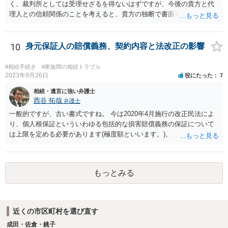
く、裁判所としては受理せざるを得ないはずですが、今後の貴方と代
理人との信頼関係のことを考えると、貴方の独断で書面を提出したり
裁判所に電話したりするのはお勧めしにくいところです。 現在の弁護
士が主張書面の提出を渋っているようですが、弁護士として提出の実
益がないと考えている可能性もあると思いますので、そのあたりも含
10
身元保証人の賠償義務、契約内容と法改正の影響
めて、弁護士見解を確認等するためによく打ち合わせた方がよいと思
います。単に面倒臭いということで書面提出をしないということであ
#相続手続き
#家族間の相続トラブル
れば、当該弁護士との委任関係を修了した上で、貴方のほうで書面提
2023年9月26日
役にたった
7
出することを検討なさった方がよいでしょう。
相続・遺言に強い弁護士
西谷 拓哉
弁護士
一般的ですが、古い書式ですね。 今は2020年4月施行の改正民法によ
り、個人根保証といういわゆる包括的な損害賠償義務の保証について
は上限を定める必要があります(極度額といいます。)。 この書式にサ
インしても、実際は連帯保証部分は民法465条の2②により無効とな
り、会社側は請求できない可能性が高そうです。
もっとみる
近くの市区町村を選び直す
成田・佐倉・銚子