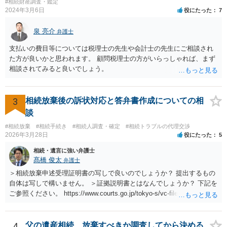
#相続財産調査・鑑定
2024年3月6日
役にたった
7
泉 亮介
弁護士
支払いの費目等については税理士の先生や会計士の先生にご相談され
た方が良いかと思われます。 顧問税理士の方がいらっしゃれば、まず
相談されてみると良いでしょう。
3
相続放棄後の訴状対応と答弁書作成についての相
談
#相続放棄
#相続手続き
#相続人調査・確定
#相続トラブルの代理交渉
2026年3月28日
役にたった
5
相続・遺言に強い弁護士
髙橋 俊太
弁護士
＞相続放棄申述受理証明書の写しで良いのでしょうか？ 提出するもの
自体は写しで構いません。 ＞証拠説明書とはなんでしょうか？ 下記を
ご参照ください。 https://www.courts.go.jp/tokyo-s/vc-files/tokyo-s/file/
14-1kisairei.pdf
4
父の遺産相続、放棄すべきか調査してから決める