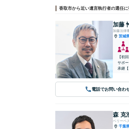
香取市から近い遺言執行者の選任に
加藤 
加藤法律
茨城
【初回
サポー
承継【
電話でお問い合わ
森 克
ベリーベ
千葉