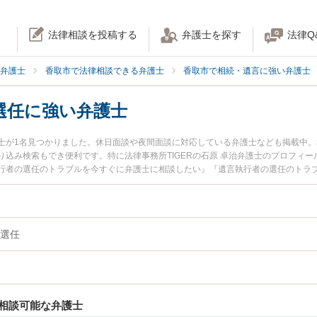
法律相談を投稿する
弁護士を探す
法律Q
弁護士
香取市で法律相談できる弁護士
香取市で相続・遺言に強い弁護士
選任に強い弁護士
士が1名見つかりました。休日面談や夜間面談に対応している弁護士なども掲載中
込み検索もでき便利です。特に法律事務所TIGERの石原 卓治弁護士のプロフィ
行者の選任のトラブルを今すぐに弁護士に相談したい』『遺言執行者の選任のトラ
相談できる香取市内の弁護士に相談予約したい』などでお困りの相談者さんにおす
選任
相談可能な弁護士