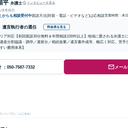
頌平
弁護士
インタビューを見る
法律事務所
市
からも相談受付中
面談方法(対面・電話・ビデオなど)は応相談
営業時間：本
遺言執行者の選任
料金表を見る
リア対応【初回面談30分無料＆年間相談100件以上】地域に愛される弁護士
遺産分割協議・調停／遺留分／相続放棄／遺言書作成等、幅広く対応。苦手
すい費用体系】
せ
メール
果について詳しくは
こちら
)