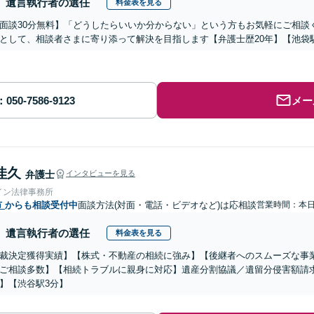
遺言執行者の選任
料金表を見る
面談30分無料】「どうしたらいいか分からない」という方もお気軽にご相談
として、相談者さまに寄り添って解決を目指します【弁護士歴20年】【池袋
メー
佳久
弁護士
インタビューを見る
イン法律事務所
市
からも相談受付中
面談方法(対面・電話・ビデオなど)は応相談
営業時間：本
遺言執行者の選任
料金表を見る
裁決定獲得実績】【株式・不動産の相続に強み】【後継者へのスムーズな事
ご相談多数】【相続トラブルに親身に対応】遺産分割協議／遺留分侵害額請求
】【渋谷駅3分】