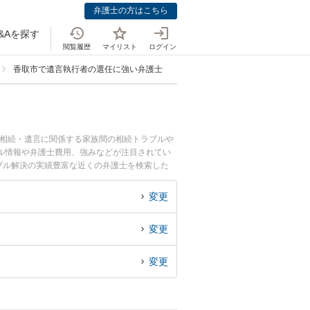
弁護士の方はこちら
&Aを探す
閲覧履歴
マイリスト
ログイン
香取市で遺言執行者の選任に強い弁護士
。相続・遺言に関係する家族間の相続トラブルや
ール情報や弁護士費用、強みなどが注目されてい
ブル解決の実績豊富な近くの弁護士を検索した
すめです。
変更
変更
変更