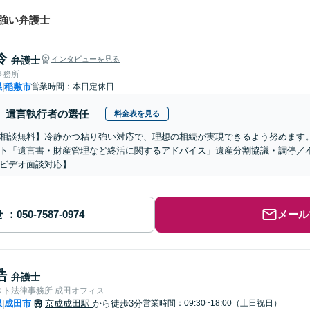
強い弁護士
怜
弁護士
インタビューを見る
事務所
県
稲敷市
営業時間：本日定休日
|
遺言執行者の選任
料金表を見る
相談無料】冷静かつ粘り強い対応で、理想の相続が実現できるよう努めます
ト「遺言書・財産管理など終活に関するアドバイス」遺産分割協議・調停／
ビデオ面談対応】
せ
メール
浩
弁護士
スト法律事務所 成田オフィス
県
成田市
京成成田駅
から徒歩3分
営業時間：09:30~18:00（土日祝日）
|