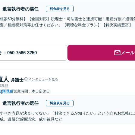
遺言執行者の選任
料金表を見る
相談60分無料】【全国対応】税理士・司法書士と連携可能！遺産分割／遺留
査／相続税対策等お任せください。【明瞭な料金プラン】【解決実績豊富】
せ
メール
直人
弁護士
インタビューを見る
事務所
県
阿見町
営業時間：本日定休日
|
遺言執行者の選任
料金表を見る
すべき内容が決まってない」「解決できるか知りたい」という方もお気軽に
成、遺留分減額請求、成年後見など