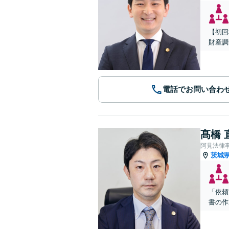
【初回
財産調
電話でお問い合わ
髙橋 
阿見法律
茨城
「依頼
書の作