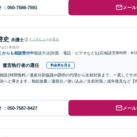
せ
メール
啓史
弁護士
インタビューを見る
律会計事務所
市
からも相談受付中
面談方法(対面・電話・ビデオなど)は応相談
営業時間：本
遺言執行者の選任
料金表を見る
相談1時間無料／遺産分割協議や調停の代理から生前対策まで、一貫してサ
決へと導きます。相続放棄／遺留分／使い込み／生前対策／成年後見など【W
せ
メール