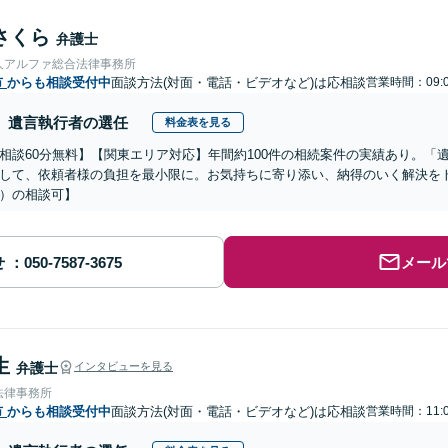
さくら
弁護士
人アルファ総合法律事務所
市
からも相談受付中
面談方法(対面・電話・ビデオなど)は応相談
営業時間：09:0
遺言執行者の選任
料金表を見る
相談60分無料】【関東エリア対応】年間約100件の相続案件の実績あり。「
して、依頼者様の負担を最小限に。お気持ちに寄り添い、納得のいく解決をト
）の相談可】
せ
メール
生
弁護士
インタビューを見る
法律事務所
市
からも相談受付中
面談方法(対面・電話・ビデオなど)は応相談
営業時間：11:0