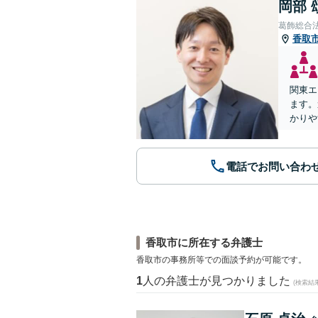
岡部 
葛飾総合
香取
関東エ
ます。
かりや
電話でお問い合わ
香取市に所在する弁護士
香取市の事務所等での面談予約が可能です。
1
人の弁護士が見つかりました
(検索結