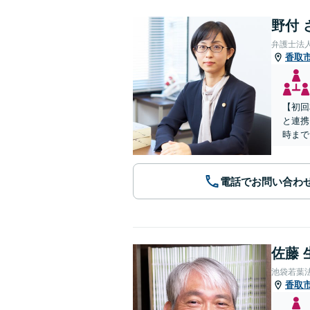
野付 
弁護士法
香取
【初回
と連携
時まで
電話でお問い合わ
佐藤 
池袋若葉
香取