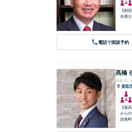
【初回
弁護士
電話で面談予約
髙橋 
渋谷ブレ
香取
【最高
からの
談無料