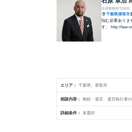
石原 卓治
法律事務所TIGER
千葉県
香取市
|
悩む必要ありま
す。 http://law-of
エリア
千葉県、香取市
相談内容
相続・遺言、遺言執行者の
詳細条件
未選択