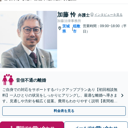
加藤 怜
弁護士
インタビューを見る
加藤法律事務所
茨城
稲敷
営業時間：09:00~18:00（平
|
県
市
日）
音信不通の離婚
ご自身での対応をサポートするバックアッププランあり【初回相談無
料】一人ひとりの状況をしっかりヒアリングし、最適な離婚へ導きま
す。見通しや方針を幅広く提案。費用もわかりやすく説明【夜間相談
可】完全個室・駐車場あり
料金表を見る