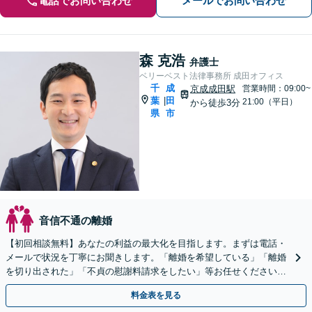
電話でお問い合わせ
メールでお問い合わせ
森 克浩
弁護士
ベリーベスト法律事務所 成田オフィス
千
成
京成成田駅
営業時間：09:00~
葉
田
|
21:00（平日）
から徒歩3分
県
市
音信不通の離婚
【初回相談無料】あなたの利益の最大化を目指します。まずは電話・
メールで状況を丁寧にお聞きします。「離婚を希望している」「離婚
を切り出された」「不貞の慰謝料請求をしたい」等お任せください。
【リーズナブルな料金設定】
料金表を見る