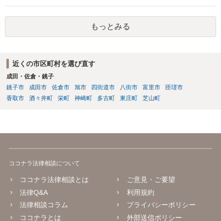
られます（最判昭和43年12月17日）。したがって、相手方の支配圏内
に入っていれば（郵便受けに投函するなど。実際には配達証明などを
もっとみる
つけたほうがよいでしょう。）、時効の完成猶予の効果を享受できる
と考えます。 その結果、催告の時効完成猶予期間の6か月の間に訴訟
提起をすることで請求が可能となります。
近くの市区町村を選び直す
成田・佐倉・銚子
銚子市
成田市
佐倉市
旭市
四街道市
八街市
富里市
匝瑳市
香取市
酒々井町
栄町
神崎町
多古町
東庄町
芝山町
ココナラ法律相談について
ココナラ法律相談とは
ご意見・ご要望
法律Q&A
利用規約
法律相談コラム
プライバシーポリシー
ココナラとは
外部送信ポリシー