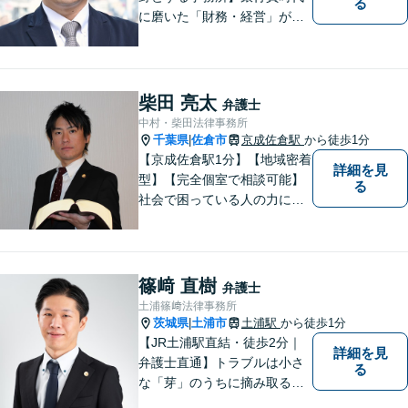
る
に磨いた「財務・経営」が強
み。依頼者さまのもとに直接
足を運び、対面でお話を聞く
現場主義を大切に。相談しや
すいパートナーを目指してい
柴田 亮太
弁護士
ます。【元裁判官の弁護士も
中村・柴田法律事務所
在籍】企業法務を中心に、個
千葉県
佐倉市
京成佐倉駅
から徒歩1分
|
人案件にも対応
【京成佐倉駅1分】【地域密着
詳細を見
型】【完全個室で相談可能】
る
社会で困っている人の力にな
りたいと思い、弁護士を志し
ました。地元の皆様からはお
金に関するご相談の他、遺産
相続、離婚・男女問題、交通
篠﨑 直樹
弁護士
事故の案件を広く受け付けて
土浦篠﨑法律事務所
います。 ぜひご相談くださ
茨城県
土浦市
土浦駅
から徒歩1分
|
い。
【JR土浦駅直結・徒歩2分｜
詳細を見
弁護士直通】トラブルは小さ
る
な「芽」のうちに摘み取るこ
とが大切です。少しでも不安