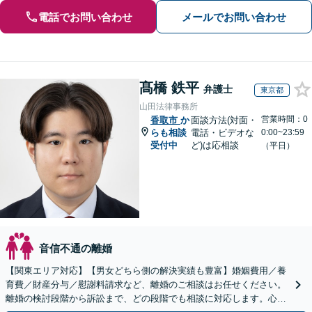
電話でお問い合わせ
メールでお問い合わせ
髙橋 鉄平
弁護士
東京都
山田法律事務所
営業時間：0
香取市
か
面談方法(対面・
らも相談
電話・ビデオな
0:00~23:59
受付中
ど)は応相談
（平日）
音信不通の離婚
【関東エリア対応】【男女どちら側の解決実績も豊富】婚姻費用／養
育費／財産分与／慰謝料請求など、離婚のご相談はお任せください。
離婚の検討段階から訴訟まで、どの段階でも相談に対応します。心情