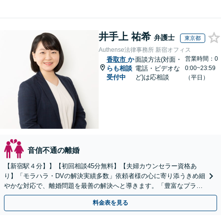
井手上 祐希
弁護士
東京都
Authense法律事務所 新宿オフィス
営業時間：0
香取市
か
面談方法(対面・
らも相談
電話・ビデオな
0:00~23:59
受付中
ど)は応相談
（平日）
音信不通の離婚
【新宿駅４分】】【初回相談45分無料】【夫婦カウンセラー資格あ
り】「モラハラ・DVの解決実績多数」依頼者様の心に寄り添うきめ細
やかな対応で、離婚問題を最善の解決へと導きます。「豊富なプラン
で一人一人に最適なサポートを提案」【ビデオ面談可】
料金表を見る