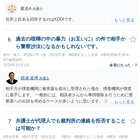
匿名A
弁護士
住所と氏名を回答するのはKDDIです。
6
過去の喧嘩の中の暴力（お互いに）の件で相手か
ら警察沙汰になるかもしれないです。
#DV・暴力
#性格の不一致
#音信不通
#離婚すること自体
#異性関係(不貞等)
#不倫慰謝料
2024年10月1日
役にたった
7
西浦 嘉博
弁護士
相手方が捜査機関に被害届を提出し受理された場合、捜査機関が捜査
に着手します。 一般的には、相談者さんから事情聴取を行うために警
察署への出頭を求めるケースが多いように思います。 加えて、相手方
から診断書の提出を求めたり、相手方から事情を聴取したり、怪我の
具合などを実況見分調書で保存したりなど証拠を収集し、立件する方
針を決めた場合は検察庁に事件を送致する流れとなることが見込まれ
7
弁護士が代理人でも裁判所の連絡を拒否すること
ます。
は可能か？
#音信不通
#親子交流（面会交流）
#裁判
#離婚すること自体
#審判
#親権