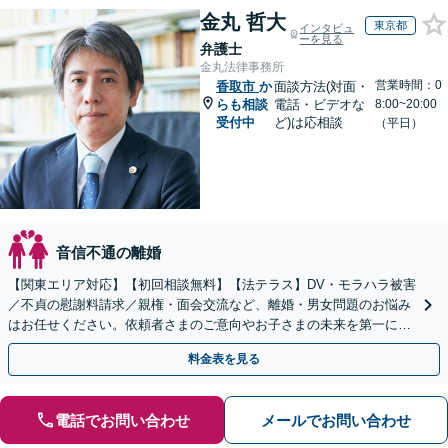
金丸 哲大
東京都
インタビュ
ーを見る
弁護士
金丸法律事務所
営業時間：0
香取市
か
面談方法(対面・
らも相談
電話・ビデオな
8:00~20:00
受付中
ど)は応相談
（平日）
音信不通の離婚
【関東エリア対応】【初回相談無料】【法テラス】DV・モラハラ被害
／不貞の慰謝料請求／親権・面会交流など、離婚・男女問題のお悩み
はお任せください。依頼者さまのご意向やお子さまの未来を第一に、
最善の解決へ向けてサポートいたします【子連れ相談】
料金表を見る
電話でお問い合わせ
メールでお問い合わせ