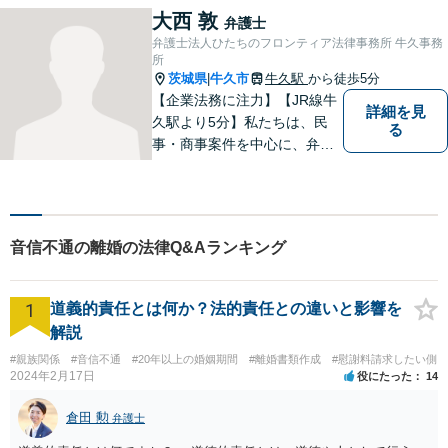
の第一歩を踏み出しましょ
大西 敦
弁護士
う。お気軽にお問い合わせく
弁護士法人ひたちのフロンティア法律事務所 牛久事務
ださい。
所
茨城県
牛久市
牛久駅
から徒歩5分
|
【企業法務に注力】【JR線牛
詳細を見
久駅より5分】私たちは、民
る
事・商事案件を中心に、弁護
士活動に取り組んでおりま
す。特に、企業法務について
は法律資料を迅速に用いた、
的確なアプローチで活動に取
音信不通の離婚の法律Q&Aランキング
り組んでおります。是非、お
気軽にご相談ください。
1
道義的責任とは何か？法的責任との違いと影響を
解説
#親族関係
#音信不通
#20年以上の婚姻期間
#離婚書類作成
#慰謝料請求したい側
2024年2月17日
役にたった
14
倉田 勲
弁護士