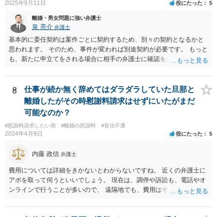
2025年9月11日
役にたった
5
離婚・男女問題に強い弁護士
泉 亮介
弁護士
基本的に委任契約は案件ごとに契約するため、別々の契約となるかと
思われます。 そのため、事件が変われば別途契約が必要です。 もっと
も、新たに申立てをされる場合に相手の弁護士に確認をして、相手の
事務所を送達先として良いかの確認が取れればそこは送るということ
も考えられるでしょう。
8
仕事が続か無く辞めてはダラダラしていた旦那と
離婚したがその時慰謝料請求はせずにいたがまだ
可能なのか？
#慰謝料請求したい側
#離婚の慰謝料
#音信不通
2024年4月9日
役にたった
5
内藤 政信
弁護士
費用については詳細をきかないとわからないですね。 近くの弁護士に
アポを取って伺うといいでしょう。 現在は、調停や訴訟も、電話やオ
ンラインで行うことが多いので、 遠隔地でも、費用はそれほど変わり
ませんね。 これで終わります。