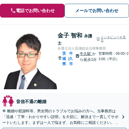
電話でお問い合わせ
メールでお問い合わせ
金子 智和
弁護
インタビューを見
る
士
弁護士法人長瀬総合法律事務所
茨
牛
牛久駅
か
営業時間：06:00~2
城
久
|
3:00（平日）
ら徒歩1分
県
市
音信不通の離婚
🔷 離婚や慰謝料等、男女間のトラブルでお悩みの方へ。当事務所は
「迅速・丁寧・わかりやすい説明」を大切に、解決まで一貫してサポ
ートいたします。まずは一人で悩まず、お気軽にご相談ください。◤
完全予約制◢ オンライン相談も承っております。