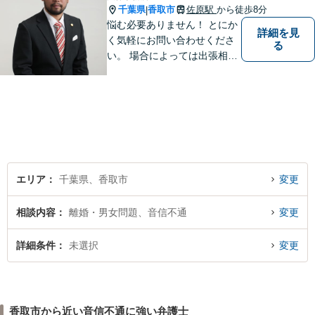
千葉県
香取市
佐原駅
から徒歩8分
|
悩む必要ありません！ とにか
詳細を見
く気軽にお問い合わせくださ
る
い。 場合によっては出張相談
もさせていただきます。 htt
p://law-office-tiger.com/
エリア
千葉県、香取市
変更
相談内容
離婚・男女問題、音信不通
変更
詳細条件
未選択
変更
香取市から近い音信不通に強い弁護士