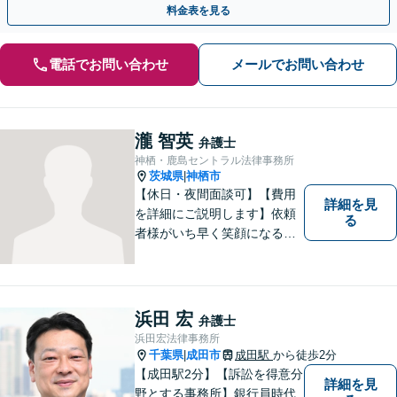
料金表を見る
電話でお問い合わせ
メールでお問い合わせ
瀧 智英
弁護士
神栖・鹿島セントラル法律事務所
茨城県
神栖市
|
【休日・夜間面談可】【費用
詳細を見
を詳細にご説明します】依頼
る
者様がいち早く笑顔になるよ
うご事情やお気持ちに寄り添
った対応を心がけておりま
す。鹿行地区に限らず、千葉
県香取市や銚子市などにお住
浜田 宏
弁護士
まいの皆さまからのご相談も
浜田宏法律事務所
積極的にお受けしています。
千葉県
成田市
成田駅
から徒歩2分
|
【成田駅2分】【訴訟を得意分
詳細を見
野とする事務所】銀行員時代