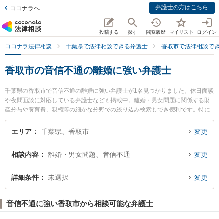
弁護士の方はこちら
ココナラへ
投稿する
探す
閲覧履歴
マイリスト
ログイン
ココナラ法律相談
千葉県で法律相談できる弁護士
香取市で法律相談で
香取市の音信不通の離婚に強い弁護士
千葉県の香取市で音信不通の離婚に強い弁護士が1名見つかりました。休日面談
や夜間面談に対応している弁護士なども掲載中。離婚・男女問題に関係する財
産分与や養育費、親権等の細かな分野での絞り込み検索もでき便利です。特に
法律事務所TIGERの石原 卓治弁護士のプロフィール情報や弁護士費用、強みな
どが注目されています。『香取市で土日や夜間に発生した音信不通の離婚のト
エリア
千葉県、香取市
変更
ラブルを今すぐに弁護士に相談したい』『音信不通の離婚のトラブル解決の実
績豊富な近くの弁護士を検索したい』『初回相談無料で音信不通の離婚を法律
相談内容
離婚・男女問題、音信不通
変更
相談できる香取市内の弁護士に相談予約したい』などでお困りの相談者さんに
おすすめです。
詳細条件
未選択
変更
音信不通に強い香取市から相談可能な弁護士