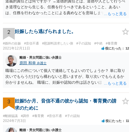
道義的責任とは何ですか？ →道徳的責任とは、道徳や人として行うべ
き道理などから生じる、任務を行うべきであるということ、あるい
は、任務を行わなかったことによる責めなどを意味します。 道義的責
任では、倫理ないし道徳上の責任のため法的責任のような強制力や罰
則はありませんが、道義的責任を果たさないことで、他人からの信用
を無くす、不遇を受けるなどの一般的にはそのような事実上の不利益
2
妊娠したら逃げられました。
が生じます。
#婚外の妊娠
#音信不通
#慰謝料請求したい側
#子の認知
#中絶
#養育費
2021年12月11日
役にたった
12
離婚・男女問題に強い弁護士
原田 和幸
弁護士
職場にこの件について個人で連絡してもよいのでしょうか？ 単に取り
次いでもらうだけなら構わないと思いますが、取り次いでもらえるか
分かりませんね。 職場に、妊娠や認知の件は話さないほうがよいと思
います。 それとも弁護士を通すべきなのでしょうか？ 相談者で対応が
難しいと思われれば、弁護士に入ってもらうことも検討されてくださ
い。 一度、お近くの弁護士に相談されてみてもよいと思います。
3
妊娠5か月、音信不通の彼から認知・養育費の請
求のために
#離婚協議
#調停
#養育費
#音信不通
#子の認知
2024年7月3日
役にたった
11
離婚・男女問題に強い弁護士