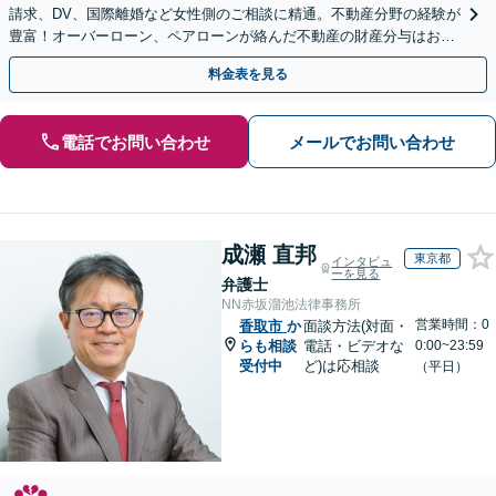
請求、DV、国際離婚など女性側のご相談に精通。不動産分野の経験が
豊富！オーバーローン、ペアローンが絡んだ不動産の財産分与はお任
せください【完全個室】【子連れ相談OK】
料金表を見る
電話でお問い合わせ
メールでお問い合わせ
成瀬 直邦
東京都
インタビュ
ーを見る
弁護士
NN赤坂溜池法律事務所
営業時間：0
香取市
か
面談方法(対面・
らも相談
電話・ビデオな
0:00~23:59
受付中
ど)は応相談
（平日）