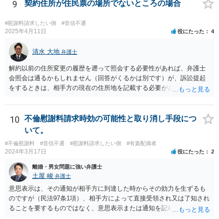
9
契約住所が住民票の場所でないところの場合
#慰謝料請求したい側
#音信不通
2025年4月11日
役にたった
4
清水 大地
弁護士
解約以前の住所変更の履歴を遡って照会する必要性があれば、弁護士
会照会は通るかもしれません（回答がくるかは別です）が、訴訟提起
をするときは、相手方の現在の住所地を記載する必要がありますの
で、過去の住所地を照会する必要性が肯定されるケースが思いつきま
せん。弁護士会照会を依頼する弁護士と必要性についてよく協議され
る必要があると思います。
10
不倫慰謝料請求時効の可能性と取り消し手段につ
いて。
#不倫慰謝料
#音信不通
#慰謝料請求したい側
#有責配偶者
2024年3月17日
役にたった
2
離婚・男女問題に強い弁護士
土屋 峻
弁護士
意思表示は、その通知が相手方に到達した時からその効力を生ずるも
のですが（民法97条1項）、相手方によって直接受領され又は了知され
ることを要するものではなく、意思表示または通知を記載した書面
が、相手方のいわゆる支配圏内に置かれることをもって足りると考え