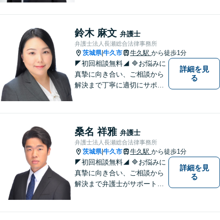
に感じることがあれば、ご相
談ください。
鈴木 麻文
弁護士
弁護士法人長瀬総合法律事務所
茨城県
牛久市
牛久駅
から徒歩1分
|
◤初回相談無料◢ 🔷お悩みに
詳細を見
真摯に向き合い、ご相談から
る
解決まで丁寧に適切にサポー
トいたします。誠実さと経験
で支えます。🔷不安な日々を
終わらせるために安心の第一
歩を踏み出しましょう。お気
桑名 祥雅
弁護士
軽にお問い合わせください。
弁護士法人長瀬総合法律事務所
茨城県
牛久市
牛久駅
から徒歩1分
|
◤初回相談無料◢ 🔷お悩みに
詳細を見
真摯に向き合い、ご相談から
る
解決まで弁護士がサポートい
たします。迅速対応・誠実さ
と経験で支えます。🔷不安な
日々を終わらせるために安心