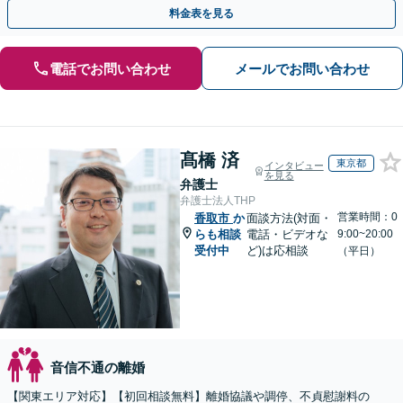
的な面にも配慮し、納得感の高い解決を目指します。
料金表を見る
電話でお問い合わせ
メールでお問い合わせ
髙橋 済
東京都
インタビュー
を見る
弁護士
弁護士法人THP
営業時間：0
香取市
か
面談方法(対面・
らも相談
電話・ビデオな
9:00~20:00
受付中
ど)は応相談
（平日）
音信不通の離婚
【関東エリア対応】【初回相談無料】離婚協議や調停、不貞慰謝料の