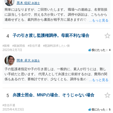
黒木 佐紀
弁護士
簡単にはなりますが、ご回答いたします。 職場への連絡は、名誉毀損
に該当しうるので、控える方が良いです。 調停や訴訟は、こちらから
連絡せずとも、裁判所から書面が相手方に届きますので、連絡不要で
す。 ご要望は認知や養育費の請求でしょうか？ 任意に応じてもらえな
いのであれば、調停や訴訟をするしかないかと思います。
4
子の引き渡し監護権調停。母親不利な場合
#親権
#親族関係
#音信不通
#慰謝料請求したい側
2023年2月7日
役にたった
4
岡本 卓大
弁護士
子の監護者指定や子の引き渡しは、一般的に、素人が行うには、難し
い手続だと思います。 代理人として弁護士に依頼するかは、費用の関
係もあるので、要検討ですが、少なくとも、調停を進める上で、弁護
士の助言を受けながら進めた方が良いと思います。 なお、費用の関係
で、弁護士に依頼しづらいということであれば、法テラスの法律扶助
制度を利用できることもあるので、その点も弁護士に相談してみてく
5
弁護士照会、MNPの場合、そうじゃない場合
ださい。
#音信不通
2025年4月23日
役にたった
5