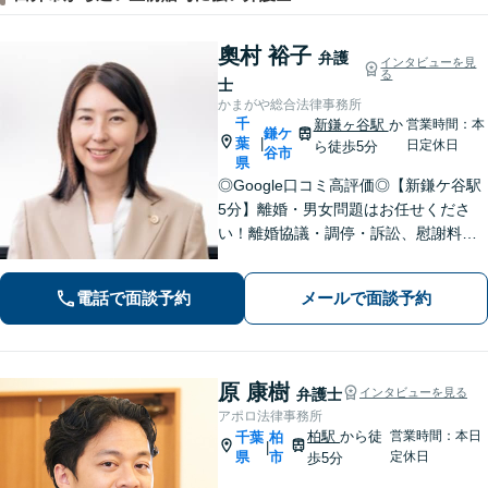
奧村 裕子
弁護
インタビューを見
る
士
かまがや総合法律事務所
千
新鎌ヶ谷駅
か
営業時間：本
鎌ケ
葉
|
日定休日
ら徒歩5分
谷市
県
◎Google口コミ高評価◎【新鎌ケ谷駅
5分】離婚・男女問題はお任せくださ
い！離婚協議・調停・訴訟、慰謝料、
養育費まで幅広く対応。明るい未来へ
向けた新たな一歩を、弁護士が丁寧に
電話で面談予約
メールで面談予約
サポートします。お気軽にご相談くだ
さい【オンライン面談可】
原 康樹
弁護士
インタビューを見る
アポロ法律事務所
柏駅
から徒
営業時間：本日
千葉
柏
|
県
市
定休日
歩5分