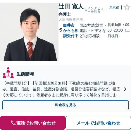
辻田 寛人
東京都
インタビュ
ーを見る
弁護士
大原法律事務所
営業時間：09:
白井市
面談方法(対面・
からも相
電話・ビデオな
00~23:00（土
談受付中
ど)は応相談
日祝日）
生前贈与
【半蔵門駅1分】【初回相談30分無料】不動産の絡む相続問題に強
み。遺言、信託、後見、遺産分割協議、遺留分侵害額請求など、幅広
く対応しています。依頼者さまに親身に寄り添って解決を目指しま
す。
料金表を見る
電話でお問い合わせ
メールでお問い合わせ