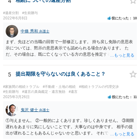
4
相続についての遺産分割
#遺産分割
#生前贈与
2022年6月8日
役にたった
10
中條 秀和
弁護士
まず、先ほどの当職の回答で一部修正します。 持ち戻し免除の意思表
示については、黙示の意思表示でも認められる場合があります。 た
だ、その場合は、既に亡くなっている方の意思を推定することになり
ますので、なかなか立証のハードルは高いと思われます。それゆえ、
持ち戻し免除の意思表示は書面で明確にしておいていただくべきとい
う結論は変わりません。 誤解を与えるような回答でした。失礼しまし
5
提出期限を守らないのは良くあること？
た。 文言については、「〇〇に対する生前贈与による特別受益の持ち
戻しをすべて免除する」というのがオーソドックスなものですが、ご
#家族間の相続トラブル
#不動産・土地の相続
#相続トラブルの代理交渉
心配ならば、弁護士のところに行って、特別受益となりそうな贈与に
#生前贈与
#遺言の真偽鑑定・遺言無効
#遺言
2025年3月26日
役にたった
11
ついて説明した上で、適切な文言についてご相談してみてはいかがで
しょうか。
鬼沢 健士
弁護士
①与えません。 ②一般的によくあります。珍しくありません。 ③期限
遅れをあまりに気にしないことです。大事なのは中身です。 相手の提
出が遅れることもあるんじゃないかと思います。 それでもあなた有利
にはなりません。