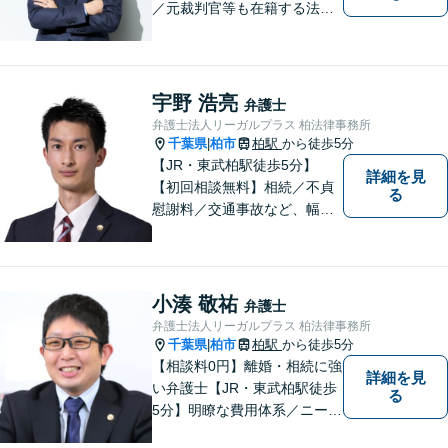
／元裁判官等も在籍する法律
事務所／創業1972年」注力分
野の限定と本店との密な連携
「本店の税理士及び司法書士
と連携し、税務・登記もワン
宇野 浩亮
弁護士
ストップで対応可」【休日・
弁護士法人リーガルプラス 柏法律事務所
夜間相談可】
千葉県
柏市
柏駅
から徒歩5分
|
【JR・東武柏駅徒歩5分】
詳細を見
【初回相談無料】相続／不貞
る
慰謝料／交通事故など、幅広
いお困りごとに対応可能！ご
依頼者に寄り添えるための言
葉や姿勢を模索し続け、人と
しても信頼される弁護士であ
小湊 敬祐
弁護士
りたい。
弁護士法人リーガルプラス 柏法律事務所
千葉県
柏市
柏駅
から徒歩5分
|
【相談料0円】離婚・相続に強
詳細を見
い弁護士【JR・東武柏駅徒歩
る
5分】明瞭な費用体系／ニーズ
に合わせた解決方法をご提