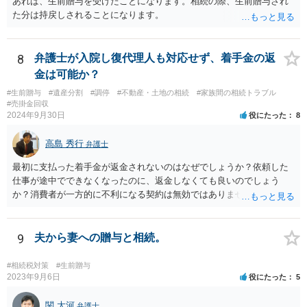
あれば、生前贈与を受けたことになります。相続の際、生前贈与され
を設定。 などがあり得るかと思われます。
た分は持戻しされることになります。
8
弁護士が入院し復代理人も対応せず、着手金の返
金は可能か？
#生前贈与
#遺産分割
#調停
#不動産・土地の相続
#家族間の相続トラブル
#売掛金回収
2024年9月30日
役にたった
8
高島 秀行
弁護士
最初に支払った着手金が返金されないのはなぜでしょうか？依頼した
仕事が途中でできなくなったのに、返金しなくても良いのでしょう
か？消費者が一方的に不利になる契約は無効ではありませんか？
着手金は、前の弁護士が倒れるまでにやった仕事に応じて清算する義
務があると思います。 倒れた弁護士が所属する弁護士会に相談さ
れた方がよいと思います。 倒れた弁護士は脳梗塞で倒れたようで
9
夫から妻への贈与と相続。
すが、 判断能力があり、復代理を倒れた弁護士の判断で復代理を
選任したのか 即ち、復代理人の選任は有効なのかという問題もあ
#相続税対策
#生前贈与
ると思います。
2023年9月6日
役にたった
5
関 大河
弁護士