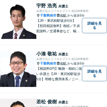
宇野 浩亮
弁護士
弁護士法人リーガルプラス 柏法律事務所
千葉県
柏市
柏駅
から徒歩5分
|
【JR・東武柏駅徒歩5分】
詳細を見
【初回相談無料】相続／不貞
る
慰謝料／交通事故など、幅広
いお困りごとに対応可能！ご
依頼者に寄り添えるための言
葉や姿勢を模索し続け、人と
しても信頼される弁護士であ
小湊 敬祐
弁護士
りたい。
弁護士法人リーガルプラス 柏法律事務所
千葉県
柏市
柏駅
から徒歩5分
|
【相談料0円】離婚・相続に強
詳細を見
い弁護士【JR・東武柏駅徒歩
る
5分】明瞭な費用体系／ニーズ
に合わせた解決方法をご提
案！離婚・不貞慰謝料をはじ
め、残業代請求にも注力して
います【交通事故の相談実績
若松 俊樹
弁護士
3,000件以上】被害者側の救済
弁護士法人リーガルプラス 柏法律事務所