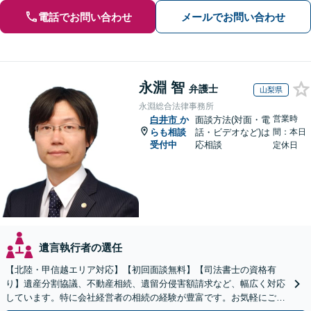
電話でお問い合わせ
メールでお問い合わせ
永淵 智
弁護士
山梨県
永淵総合法律事務所
営業時
白井市
か
面談方法(対面・電
らも相談
話・ビデオなど)は
間：本日
受付中
応相談
定休日
遺言執行者の選任
【北陸・甲信越エリア対応】【初回面談無料】【司法書士の資格有
り】遺産分割協議、不動産相続、遺留分侵害額請求など、幅広く対応
しています。特に会社経営者の相続の経験が豊富です。お気軽にご相