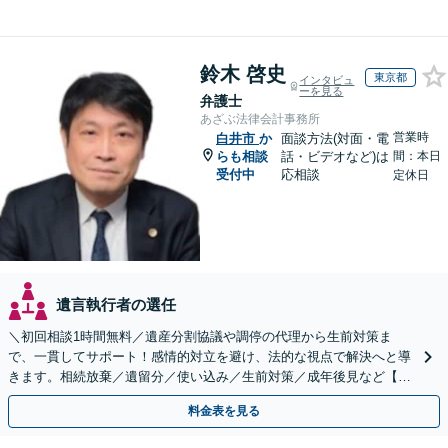
鈴木 啓史
東京都
インタビュ
ーを見る
弁護士
あざぶ法律会計事務所
営業時
白井市
か
面談方法(対面・電
らも相談
話・ビデオなど)は
間：本日
受付中
応相談
定休日
遺言執行者の選任
＼初回相談1時間無料／遺産分割協議や調停の代理から生前対策ま
で、一貫してサポート！感情的対立を避け、法的な視点で解決へと導
きます。相続放棄／遺留分／使い込み／生前対策／成年後見など【W
EB面談対応】
料金表を見る