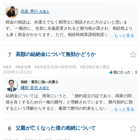
高島 秀行
弁護士
税金の相談は、弁護士でなく税理士に相談された方がよいと思いま
す。 一般的に、生前に名義変更されると贈与税が課され、相続税より
も多く税金がかかります。 ただ、相続時精算課税制度を取れば、実質
的に相続税と同等の税金で済む可能性があります。 実際に税理士にど
ういう場合にどれくらい税金がかかるか計算してもらって どういう方
針を取るか決められたらよいと思います。
7
高額の結納金について無効かどうか
#遺言
#相続放棄
#成年後見(生前の財産管理)
#遺言執行者の選任
2020年11月12日
役にたった
3
相続・遺言に強い弁護士
磯田 直也
弁護士
結納金については、簡単にいうと、「婚約成立の証であり、両家の関
係を良くするための一種の贈与」と理解されています。 贈与契約に類
するという理解からすると、書面で贈与の約束をしないと相手方は支
払いを請求できません。 反面、実際に支払ったあとから返金を求める
ことは困難です。 くれぐれも今後お気をつけください。 弁護士に対応
を依頼されるのも悪くはありませんが、感情的な理由が強いと思いま
8
父親が亡くなった後の相続について
すので法的観点から説得を試みても解決は難しいように思います。