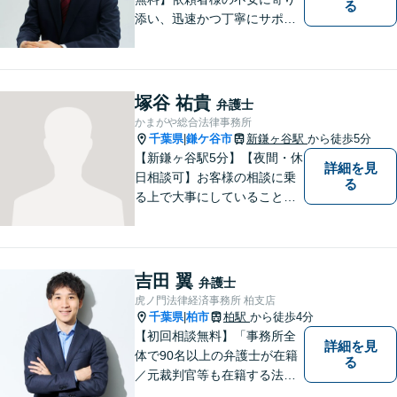
る
添い、迅速かつ丁寧にサポー
ト。借金問題・相続・交通事
故など幅広いお悩みに対応
し、納得のいく解決を目指し
ます！お困りごとがございま
塚谷 祐貴
弁護士
したら、どうぞお気軽にご相
かまがや総合法律事務所
談ください。
千葉県
鎌ケ谷市
新鎌ヶ谷駅
から徒歩5分
|
【新鎌ヶ谷駅5分】【夜間・休
詳細を見
日相談可】お客様の相談に乗
る
る上で大事にしていることは
「お客様の話をよく聞くこ
と」や「より良い解決を目指
すこと」です。お客様のお悩
みに真摯に耳を傾け，個々の
吉田 翼
弁護士
事情を吟味したうえで適切な
虎ノ門法律経済事務所 柏支店
解決が図れるようサポートし
千葉県
柏市
柏駅
から徒歩4分
|
て参ります。
【初回相談無料】「事務所全
詳細を見
体で90名以上の弁護士が在籍
る
／元裁判官等も在籍する法律
事務所／創業1972年」注力分