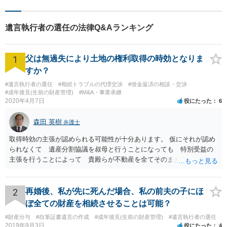
遺言執行者の選任の法律Q&Aランキング
1
父は無過失により土地の権利取得の時効となりま
すか？
#遺言執行者の選任
#相続トラブルの代理交渉
#借金返済の相談・交渉
#成年後見(生前の財産管理)
#M&A・事業承継
2020年4月7日
役にたった
6
森田 英樹
弁護士
取得時効の主張が認められる可能性が十分あります。 仮にそれが認め
られなくて 遺産分割協議を叔母と行うことになっても 特別受益の
主張を行うことによって 貴殿らが不動産を全てそのまま取得できる
ことが可能でしょう。
2
再婚後、私が先に死んだ場合、私の前夫の子にほ
ぼ全ての財産を相続させることは可能？
#財産分与
#自筆証書遺言の作成
#成年後見(生前の財産管理)
#遺言執行者の選任
2019年9月3日
役にたった
4