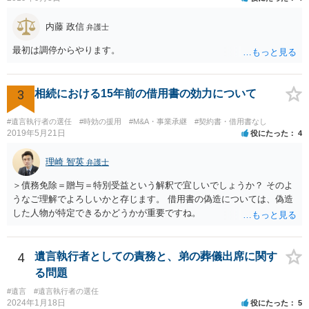
内藤 政信
弁護士
最初は調停からやります。
3
相続における15年前の借用書の効力について
#遺言執行者の選任
#時効の援用
#M&A・事業承継
#契約書・借用書なし
2019年5月21日
役にたった
4
理崎 智英
弁護士
＞債務免除＝贈与＝特別受益という解釈で宜しいでしょうか？ そのよ
うなご理解でよろしいかと存じます。 借用書の偽造については、偽造
した人物が特定できるかどうかが重要ですね。
4
遺言執行者としての責務と、弟の葬儀出席に関す
る問題
#遺言
#遺言執行者の選任
2024年1月18日
役にたった
5