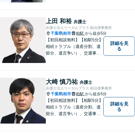
野の限定と本店との密な連携
「本店の税理士及び司法書士
と連携し、税務・登記もワン
上田 和裕
弁護士
ストップで対応可」【休日・
弁護士法人リーガルプラス 柏法律事務所
夜間相談可】
千葉県
柏市
柏駅
から徒歩5分
|
【初回相談無料】【柏駅5分】
詳細を見
相続トラブル（遺産分割、遺
る
留分、遺言争い）、交通事故
（被害者側）、未払い残業代
請求、労働災害に特に力を入
れています。
大崎 慎乃祐
弁護士
弁護士法人リーガルプラス 柏法律事務所
千葉県
柏市
柏駅
から徒歩5分
|
【初回相談無料】【柏駅5分】
詳細を見
相続トラブル（遺産分割、遺
る
留分、遺言争い）、交通事故
（被害者側）、未払い残業代
請求、労働災害に特に力を入
れています。