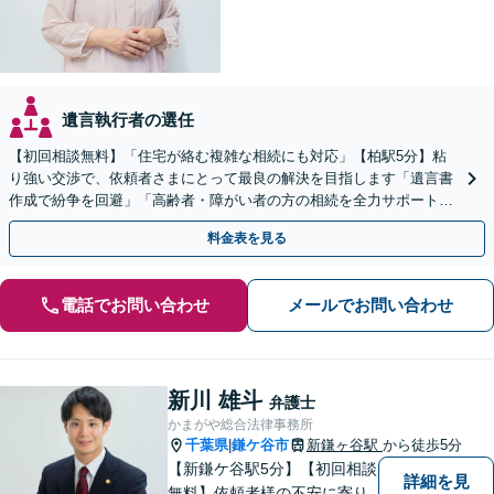
遺言執行者の選任
【初回相談無料】「住宅が絡む複雑な相続にも対応」【柏駅5分】粘
り強い交渉で、依頼者さまにとって最良の解決を目指します「遺言書
作成で紛争を回避」「高齢者・障がい者の方の相続を全力サポート」
【完全個室制】【バリアフリー対応】【全国出張あり】
料金表を見る
電話でお問い合わせ
メールでお問い合わせ
新川 雄斗
弁護士
かまがや総合法律事務所
千葉県
鎌ケ谷市
新鎌ヶ谷駅
から徒歩5分
|
【新鎌ケ谷駅5分】【初回相談
詳細を見
無料】依頼者様の不安に寄り