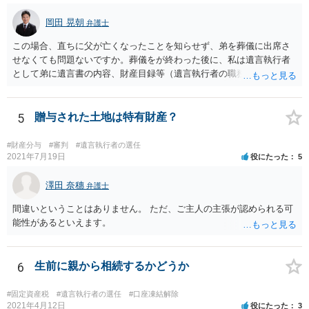
岡田 晃朝
弁護士
この場合、直ちに父が亡くなったことを知らせず、弟を葬儀に出席さ
せなくても問題ないですか。葬儀をが終わった後に、私は遺言執行者
として弟に遺言書の内容、財産目録等（遺言執行者の職務）を知らせ
ればよいですか。 葬儀は喪主が主催する行事ですから、誰を参加させ
るかは喪主の自由です。 呼ばなくてもかまいません。 そもそも、そう
いう法律関係にありません。 遺言の内容と遺産の総額の通知、公正証
5
贈与された土地は特有財産？
書でない場合は遺言の検認については、執行者に通知義務があるの
で、対応しましょう。 そのあとは遺留分の請求などがあればそれへの
#財産分与
#審判
#遺言執行者の選任
対応となるでしょう。
2021年7月19日
役にたった
5
澤田 奈穗
弁護士
間違いということはありません。 ただ、ご主人の主張が認められる可
能性があるといえます。
6
生前に親から相続するかどうか
#固定資産税
#遺言執行者の選任
#口座凍結解除
2021年4月12日
役にたった
3