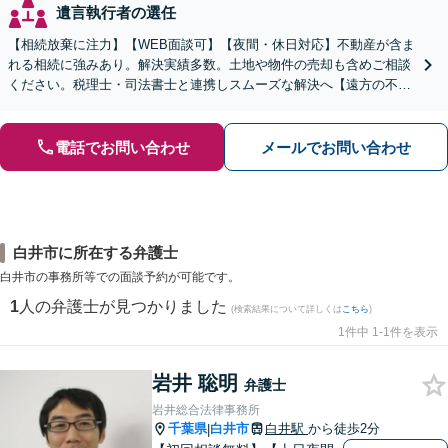
遺言執行者の選任
【相続放棄に注力】【WEB面談可】【夜間・休日対応】不動産が含ま
れる相続に強みあり。解決実績多数。土地や物件の売却も含めご相談
ください。税理士・司法書士と連携しスムーズな解決へ【遠方の不動
産もご相談ください】【初回相談30分1000円】
電話でお問い合わせ
メールでお問い合わせ
白井市に所在する弁護士
白井市の事務所等での面談予約が可能です。
1
人の弁護士が見つかりました
(検索結果について詳しくは
こちら
)
1件中 1-1件を表示
岩井 聡明
弁護士
岩井総合法律事務所
千葉県
白井市
白井駅
から徒歩2分
|