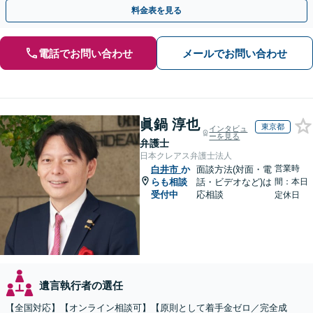
談ください。【休日・夜間面談可】【オンライン面談可】
料金表を見る
電話でお問い合わせ
メールでお問い合わせ
眞鍋 淳也
東京都
インタビュ
ーを見る
弁護士
日本クレアス弁護士法人
営業時
白井市
か
面談方法(対面・電
らも相談
話・ビデオなど)は
間：本日
受付中
応相談
定休日
遺言執行者の選任
【全国対応】【オンライン相談可】【原則として着手金ゼロ／完全成