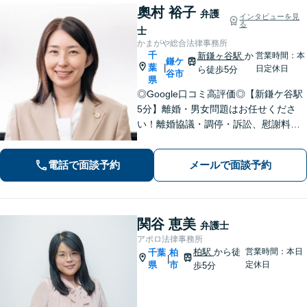
奧村 裕子
弁護
インタビューを見
る
士
かまがや総合法律事務所
千
新鎌ヶ谷駅
か
営業時間：本
鎌ケ
葉
|
日定休日
ら徒歩5分
谷市
県
◎Google口コミ高評価◎【新鎌ケ谷駅
5分】離婚・男女問題はお任せくださ
い！離婚協議・調停・訴訟、慰謝料、
養育費まで幅広く対応。明るい未来へ
向けた新たな一歩を、弁護士が丁寧に
電話で面談予約
メールで面談予約
サポートします。お気軽にご相談くだ
さい【オンライン面談可】
関谷 恵美
弁護士
アポロ法律事務所
柏駅
から徒
営業時間：本日
千葉
柏
|
県
市
定休日
歩5分