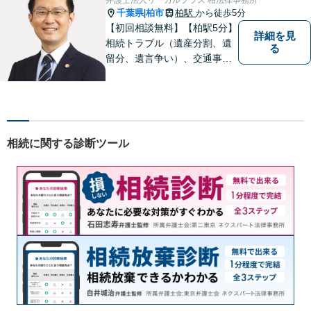
に特化しトラブルを解決！
千葉県
柏市
柏駅
から徒歩5分
|
【初回相談無料】【柏駅5分】
詳細を見
相続トラブル（遺産分割、遺
る
留分、遺言争い）、交通事故
（被害者側）、未払い残業代
請求、労働災害に特に力を入
れています。
相続に関する診断ツール