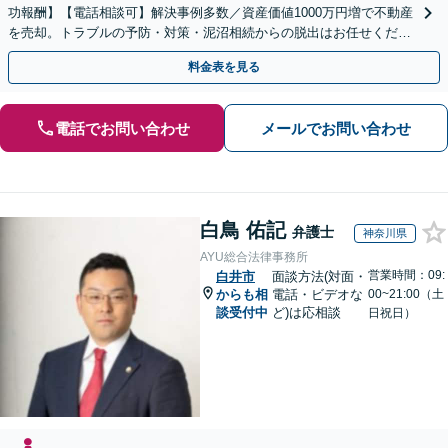
功報酬】【電話相談可】解決事例多数／資産価値1000万円増で不動産
を売却。トラブルの予防・対策・泥沼相続からの脱出はお任せくださ
い！法律と税務を一体的に対応します
料金表を見る
電話でお問い合わせ
メールでお問い合わせ
白鳥 佑記
弁護士
神奈川県
AYU総合法律事務所
営業時間：09:
白井市
面談方法(対面・
からも相
電話・ビデオな
00~21:00（土
談受付中
ど)は応相談
日祝日）