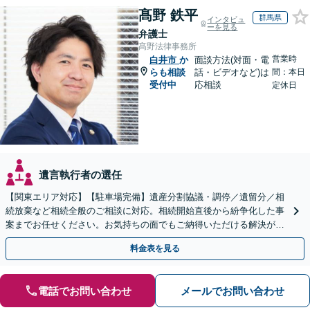
髙野 鉄平
群馬県
インタビュ
ーを見る
弁護士
髙野法律事務所
営業時
白井市
か
面談方法(対面・電
らも相談
話・ビデオなど)は
間：本日
受付中
応相談
定休日
遺言執行者の選任
【関東エリア対応】【駐車場完備】遺産分割協議・調停／遺留分／相
続放棄など相続全般のご相談に対応。相続開始直後から紛争化した事
案までお任せください。お気持ちの面でもご納得いただける解決がで
きるよう粘り強く対応いたします【休日・夜間対応可】
料金表を見る
電話でお問い合わせ
メールでお問い合わせ