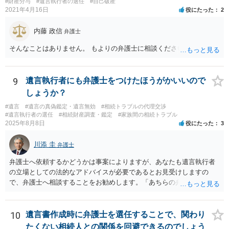
#財産分与
#遺言執行者の選任
#自己破産
2021年4月16日
役にたった
2
内藤 政信
弁護士
そんなことはありません。 もよりの弁護士に相談ください。
9
遺言執行者にも弁護士をつけたほうがかいいので
しょうか？
#遺言
#遺言の真偽鑑定・遺言無効
#相続トラブルの代理交渉
#遺言執行者の選任
#相続財産調査・鑑定
#家族間の相続トラブル
2025年8月8日
役にたった
3
川添 圭
弁護士
弁護士へ依頼するかどうかは事案によりますが、あなたも遺言執行者
の立場としての法的なアドバイスが必要であるとお見受けしますの
で、弁護士へ相談することをお勧めします。「あちらの弁護士」（元
嫁と娘の弁護士のことでしょうか）へ聴いても、自分に有利な主張や
誘導しかしてこないと思います。
10
遺言書作成時に弁護士を選任することで、関わり
たくない相続人との関係を回避できるのでしょう