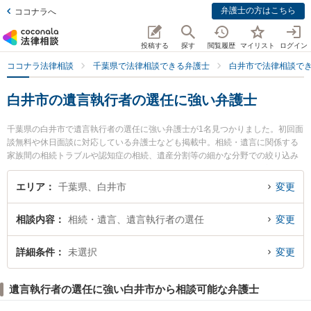
弁護士の方はこちら
ココナラへ
投稿する
探す
閲覧履歴
マイリスト
ログイン
ココナラ法律相談
千葉県で法律相談できる弁護士
白井市で法律相談で
白井市の遺言執行者の選任に強い弁護士
千葉県の白井市で遺言執行者の選任に強い弁護士が1名見つかりました。初回面
談無料や休日面談に対応している弁護士なども掲載中。相続・遺言に関係する
家族間の相続トラブルや認知症の相続、遺産分割等の細かな分野での絞り込み
検索もでき便利です。特に岩井総合法律事務所の岩井 聡明弁護士のプロフィー
ル情報や弁護士費用、強みなどが注目されています。『白井市で土日や夜間に
エリア
千葉県、白井市
変更
発生した遺言執行者の選任のトラブルを今すぐに弁護士に相談したい』『遺言
執行者の選任のトラブル解決の実績豊富な近くの弁護士を検索したい』『初回
相談内容
相続・遺言、遺言執行者の選任
変更
相談無料で遺言執行者の選任を法律相談できる白井市内の弁護士に相談予約し
たい』などでお困りの相談者さんにおすすめです。
詳細条件
未選択
変更
遺言執行者の選任に強い白井市から相談可能な弁護士