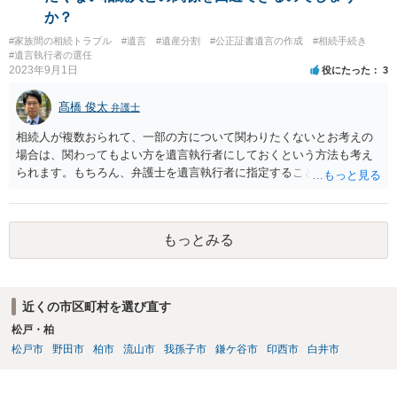
か？
#家族間の相続トラブル
#遺言
#遺産分割
#公正証書遺言の作成
#相続手続き
#遺言執行者の選任
2023年9月1日
役にたった
3
髙橋 俊太
弁護士
相続人が複数おられて、一部の方について関わりたくないとお考えの
場合は、関わってもよい方を遺言執行者にしておくという方法も考え
られます。もちろん、弁護士を遺言執行者に指定することもできます
が、（関わってもよい）相続人を遺言執行者に指定しておいて、その
方に再委任の権限を付与しておくという方法もあります。 一度、弁護
士に直接ご相談されることをお勧めいたします。
もっとみる
近くの市区町村を選び直す
松戸・柏
松戸市
野田市
柏市
流山市
我孫子市
鎌ケ谷市
印西市
白井市