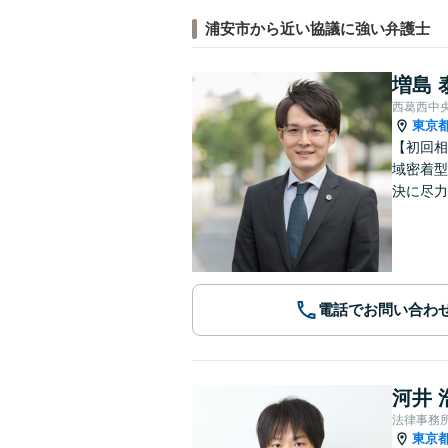
浦安市から近い協議に強い弁護士
増島 
西葛西中
東京
【初回相
域密着型
決に尽力
電話でお問い合わ
河井 
法律事務所L
東京