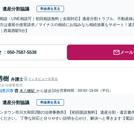
遺産分割協議
料金表を見る
相談・LINE相談可｜初回相談無料｜全国対応】遺産分割トラブル、不動産
方は遺留分侵害請求／マイナスの相続にお悩みなら相続放棄もサポート！遺
｜西葛西駅5分】
せ
メール
秀樹
弁護士
インタビューを見る
綜合法律事務所
県
市川市
本八幡駅
から徒歩10分
営業時間：09:00~18:00（平日）
|
遺産分割協議
料金表を見る
ンタウン市川大和田2階の法律事務所】【初回面談無料】 遺産分割・遺言書
ください。 丁寧な対応と分りやすい説明を心がけ、解決へと導きます【電話