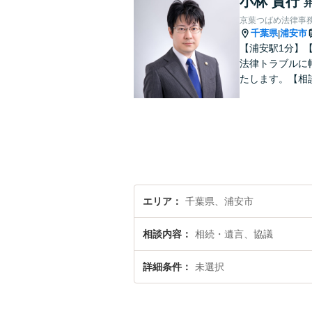
小林 貴行
京葉つばめ法律事
千葉県
浦安市
|
【浦安駅1分】
法律トラブルに
たします。【相
エリア
千葉県、浦安市
相談内容
相続・遺言、協議
詳細条件
未選択