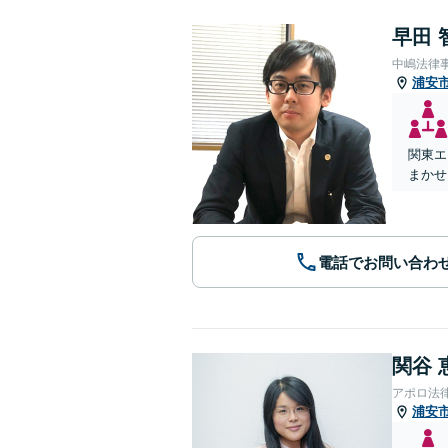
早田 
中嶋法律
浦安
関東エ
まかせ
電話でお問い合わ
関谷 
アポロ法
浦安