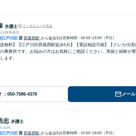
泰
弁護士
インタビューを見る
央法律事務所
都
江戸川区
西葛西駅
から徒歩5分
営業時間：09:00~19:00（平日）
|
談無料】【江戸川区西葛西駅徒歩5分】【電話相談可能】【クレカ/分割
の事務所です。お悩みの方はお気軽にご相談ください。実績と経験が豊
します。
せ
メール
浩志
弁護士
apin
都
江戸川区
西葛西駅
から徒歩5分
営業時間：10:00~18:00（平日）
|