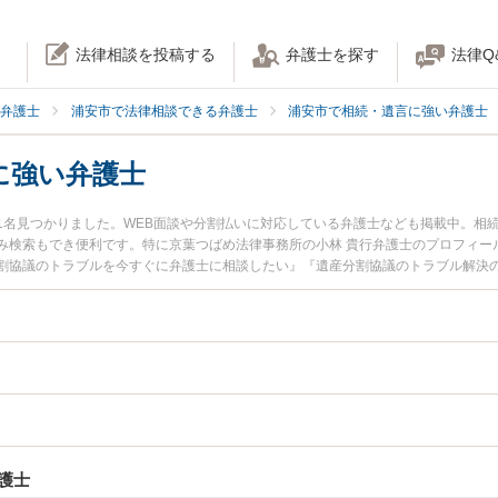
法律相談を投稿する
弁護士を探す
法律Q
弁護士
浦安市で法律相談できる弁護士
浦安市で相続・遺言に強い弁護士
に強い弁護士
1名見つかりました。WEB面談や分割払いに対応している弁護士なども掲載中。相
み検索もでき便利です。特に京葉つばめ法律事務所の小林 貴行弁護士のプロフィー
割協議のトラブルを今すぐに弁護士に相談したい』『遺産分割協議のトラブル解決
市内の弁護士に相談予約したい』などでお困りの相談者さんにおすすめです。
護士