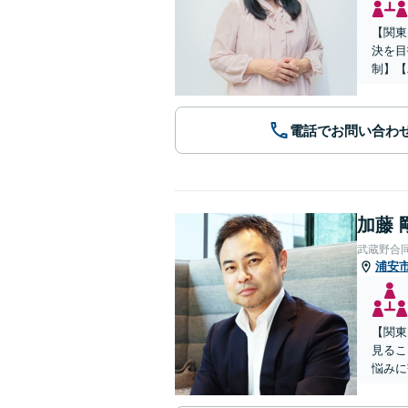
【関東
決を目
制】【
電話でお問い合わ
加藤 
武蔵野合
浦安
【関東
見るこ
悩みに