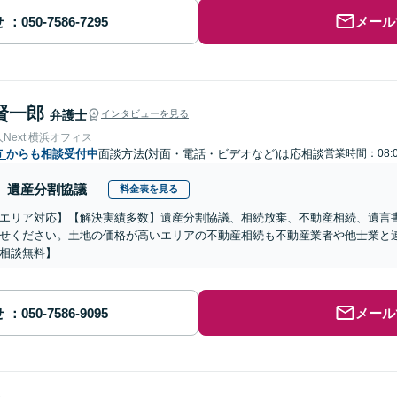
せ
メール
賢一郎
弁護士
インタビューを見る
Next 横浜オフィス
市
からも相談受付中
面談方法(対面・電話・ビデオなど)は応相談
営業時間：08:0
遺産分割協議
料金表を見る
エリア対応】【解決実績多数】遺産分割協議、相続放棄、不動産相続、遺言
せください。土地の価格が高いエリアの不動産相続も不動産業者や他士業と
相談無料】
せ
メール