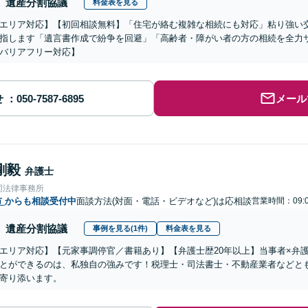
遺産分割協議
料金表を見る
エリア対応】【初回相談無料】「住宅が絡む複雑な相続にも対応」粘り強い
指します「遺言書作成で紛争を回避」「高齢者・障がい者の方の相続を全力
バリアフリー対応】
せ
メール
剛毅
弁護士
同法律事務所
市
からも相談受付中
面談方法(対面・電話・ビデオなど)は応相談
営業時間：09:0
遺産分割協議
事例を見る(1件)
料金表を見る
エリア対応】【元家事調停官／書籍あり】【弁護士歴20年以上】当事者×弁
とができるのは、私独自の強みです！税理士・司法書士・不動産業者などと
寄り添います。