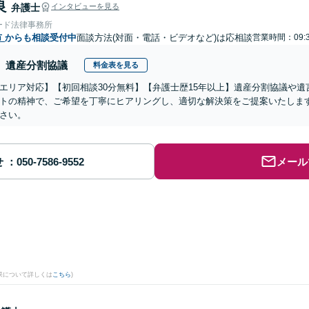
良
弁護士
インタビューを見る
ード法律事務所
市
からも相談受付中
面談方法(対面・電話・ビデオなど)は応相談
営業時間：09:3
遺産分割協議
料金表を見る
エリア対応】【初回相談30分無料】【弁護士歴15年以上】遺産分割協議や
トの精神で、ご希望を丁寧にヒアリングし、適切な解決策をご提案いたしま
さい。
せ
メール
果について詳しくは
こちら
)