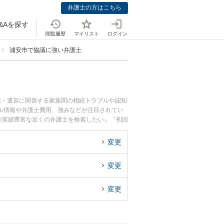
弁護士の方はこちら
&Aを探す
閲覧履歴
マイリスト
ログイン
浦安市で協議に強い弁護士
続・遺言に関係する家族間の相続トラブルや認知
ル情報や弁護士費用、強みなどが注目されてい
の実績豊富な近くの弁護士を検索したい』『初回
変更
変更
変更