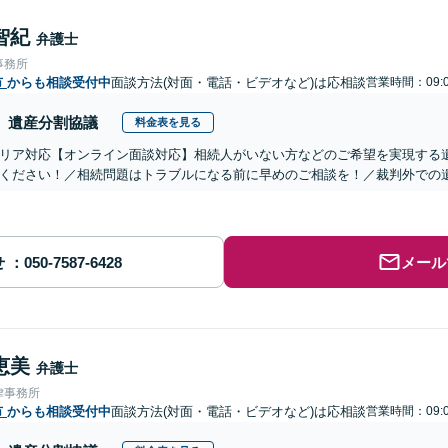
智紀
弁護士
事務所
市
からも相談受付中
面談方法(対面・電話・ビデオなど)は応相談
営業時間：09:0
遺産分割協議
料金表を見る
リア対応【オンライン面談対応】相続人がいない方などのご希望を実現する
ください！／相続問題はトラブルになる前に早めのご相談を！／裁判外での
せ
メール
恵美
弁護士
律事務所
市
からも相談受付中
面談方法(対面・電話・ビデオなど)は応相談
営業時間：09:0