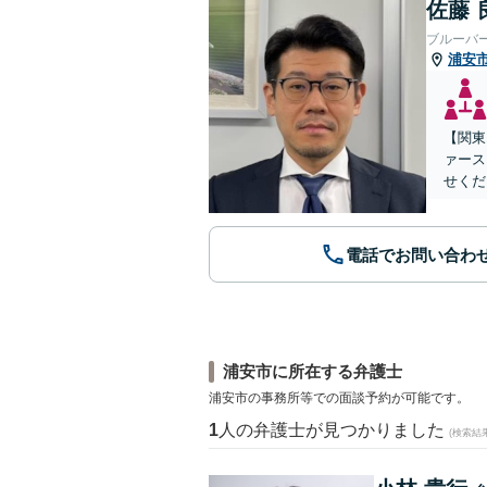
佐藤 
ブルーバ
浦安
【関東
ァース
せくだ
電話でお問い合わ
浦安市に所在する弁護士
浦安市の事務所等での面談予約が可能です。
1
人の弁護士が見つかりました
(検索結