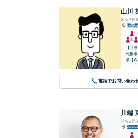
山川 
延命法律
習志
【弁護
死後事
求【W
電話でお問い合わ
川端 
川端吉原
習志