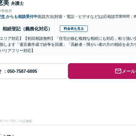
恵美
弁護士
律事務所
野市
からも相談受付中
面談方法(対面・電話・ビデオなど)は応相談
営業時間：
相続登記（義務化対応）
料金表を見る
エリア対応】【初回相談無料】「住宅が絡む複雑な相続にも対応」粘り強い
指します「遺言書作成で紛争を回避」「高齢者・障がい者の方の相続を全力
バリアフリー対応】
せ
メール
果について詳しくは
こちら
)