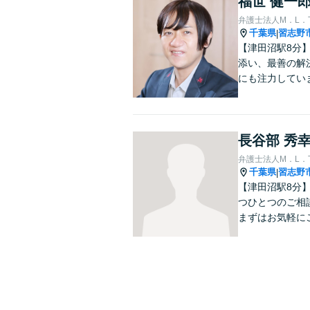
福世 健一
弁護士法人M．L．
千葉県
習志野
|
【津田沼駅8分
添い、最善の解
にも注力してい
長谷部 秀
弁護士法人M．L．
千葉県
習志野
|
【津田沼駅8分
つひとつのご相
まずはお気軽に