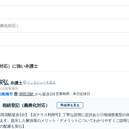
務化対応）
対応）に強い弁護士
宗弘
弁護士
インタビューを見る
合法律事務所
県
船橋市
津田沼駅
から徒歩2分
営業時間：本日定休日
|
相続登記（義務化対応）
料金表を見る
津田沼駅徒歩1分】【法テラス利用可】丁寧な説明に定評あり◎地域密着型の
ます。提示した解決策のメリット・デメリットについてわかりやすくご説明し
の配慮も安心】