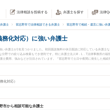
法律相談を投稿する
弁護士を探す
法律Q
弁護士
習志野市で法律相談できる弁護士
習志野市で相続・遺言に強い弁
義務化対応）に強い弁護士
強い弁護士が2名見つかりました。初回面談無料や休日面談に対応している弁護士
分野での絞り込み検索もでき便利です。特に弁護士法人M．L．T法律事務所の福世
弁護士費用、強みなどが注目されています。『習志野市で土日や夜間に発生した相続
トラブル解決の実績豊富な近くの弁護士を検索したい』『初回相談無料で相続登記
さんにおすすめです。
務化対応）
野市から相談可能な弁護士