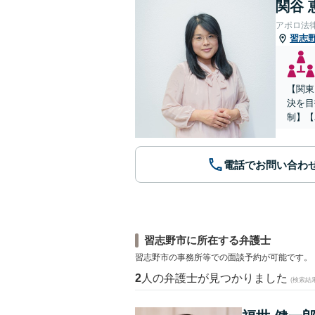
関谷 
アポロ法
習志
【関東
決を目
制】【
電話でお問い合わ
習志野市に所在する弁護士
習志野市の事務所等での面談予約が可能です。
2
人の弁護士が見つかりました
(検索結