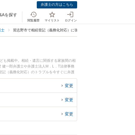
弁護士の方はこちら
&Aを探す
閲覧履歴
マイリスト
ログイン
護士
習志野市で相続登記（義務化対応）に強い弁護士
なども掲載中。相続・遺言に関係する家族間の相
 健一郎弁護士や弁護士法人M．L．T法律事務
登記（義務化対応）のトラブルを今すぐに弁護
（義務化対応）を法律相談できる習志野市内の弁
変更
変更
変更