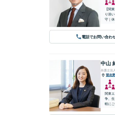
【関東
り添い
守｜休
電話でお問い合わ
中山 
弁護士法
習志
関東エ
争、生
軽にご