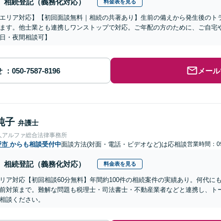
相続登記（義務化対応）
料金表を見る
エリア対応】【初回面談無料｜相続の共著あり】生前の備えから発生後のト
ます。他士業とも連携しワンストップで対応。ご年配の方のために、ご自宅
日・夜間相談可】
せ
メール
純子
弁護士
人アルファ総合法律事務所
野市
からも相談受付中
面談方法(対面・電話・ビデオなど)は応相談
営業時間：09
相続登記（義務化対応）
料金表を見る
リア対応【初回相談60分無料】年間約100件の相続案件の実績あり。何代に
前対策まで。難解な問題も税理士・司法書士・不動産業者などと連携し、ト
相談ください。