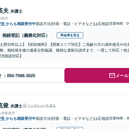
英夫
弁護士
事務所
野市
からも相談受付中
面談方法(対面・電話・ビデオなど)は応相談
営業時間：09
相続登記（義務化対応）
料金表を見る
士歴10年以上】【初回無料】【関東エリア対応】ご高齢の方の成年後見や任
務、相続発生後の遺産分割協議、複雑な遺留分請求まで、一貫して対応！他
EB面談対応】
せ
メール
克俊
弁護士
インタビューを見る
法律事務所
野市
からも相談受付中
面談方法(対面・電話・ビデオなど)は応相談
営業時間：