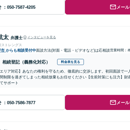
せ
メール
航太
弁護士
インタビューを見る
所ストレングス
野市
からも相談受付中
面談方法(対面・電話・ビデオなど)は応相談
営業時間：
相続登記（義務化対応）
料金表を見る
エリア対応】あなたの権利を守るため、徹底的に交渉します。初回面談で一
間制限を過ぎてしまった相続放棄もお任せください【生前対策にも注力】財
てサポート
せ
メール