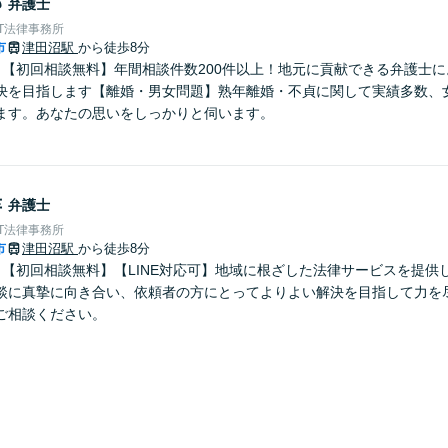
郎
弁護士
T法律事務所
市
津田沼駅
から徒歩8分
】【初回相談無料】年間相談件数200件以上！地元に貢献できる弁護士
決を目指します【離婚・男女問題】熟年離婚・不貞に関して実績多数、
ます。あなたの思いをしっかりと伺います。
幸
弁護士
T法律事務所
市
津田沼駅
から徒歩8分
】【初回相談無料】【LINE対応可】地域に根ざした法律サービスを提供
談に真摯に向き合い、依頼者の方にとってよりよい解決を目指して力を
ご相談ください。