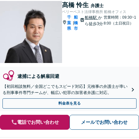
髙橋 怜生
弁護士
ベリーベスト法律事務所 船橋オフィス
千
船
船橋駅
か
営業時間：09:30~1
葉
橋
|
8:00（土日祝日）
ら徒歩3分
県
市
逮捕による解雇回避
【初回相談無料／全国どこでもスピード対応】元検事の弁護士が率い
る刑事事件専門チームが、幅広い犯罪の加害者弁護に対応。
料金表を見る
電話でお問い合わせ
メールでお問い合わせ