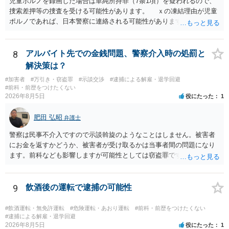
児童ポルノを録画した場合は単純所持罪（7条1項）を疑われるので、
捜索差押等の捜査を受ける可能性があります。 ｘの凍結理由が児童
ポルノであれば、日本警察に連絡される可能性があります。 対応と
しては、犯罪を疑われるので、弁護士に相談した上で、画像を消去す
るなり、警察に相談するなり、検討してください
8
アルバイト先での金銭問題、警察介入時の処罰と
解決策は？
#加害者
#万引き・窃盗罪
#示談交渉
#逮捕による解雇・退学回避
#前科・前歴をつけたくない
2026年8月5日
役にたった
1
肥田 弘昭
弁護士
警察は民事不介入ですので示談斡旋のようなことはしません。被害者
にお金を返すかどうか、被害者が受け取るかは当事者間の問題になり
ます。前科なども影響しますが可能性としては窃盗罪ですので、逮捕
勾留や略式起訴などの可能性もあります。ご参考にしてください。
9
飲酒後の運転で逮捕の可能性
#飲酒運転・無免許運転
#危険運転・あおり運転
#前科・前歴をつけたくない
#逮捕による解雇・退学回避
2026年8月5日
役にたった
1