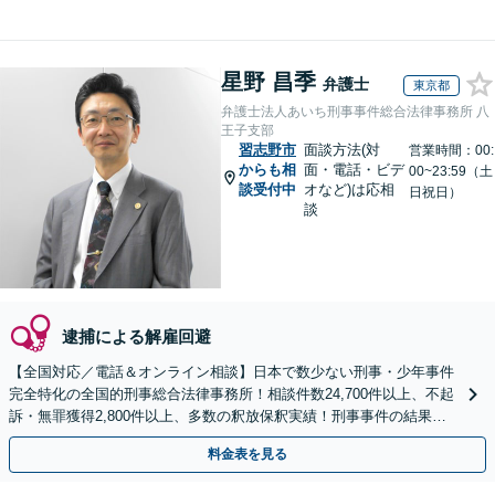
星野 昌季
弁護士
東京都
弁護士法人あいち刑事事件総合法律事務所 八
王子支部
習志野市
面談方法(対
営業時間：00:
からも相
面・電話・ビデ
00~23:59（土
談受付中
オなど)は応相
日祝日）
談
逮捕による解雇回避
【全国対応／電話＆オンライン相談】日本で数少ない刑事・少年事件
完全特化の全国的刑事総合法律事務所！相談件数24,700件以上、不起
訴・無罪獲得2,800件以上、多数の釈放保釈実績！刑事事件の結果は
弁護士の腕次第で変わります【初回相談無料】
料金表を見る