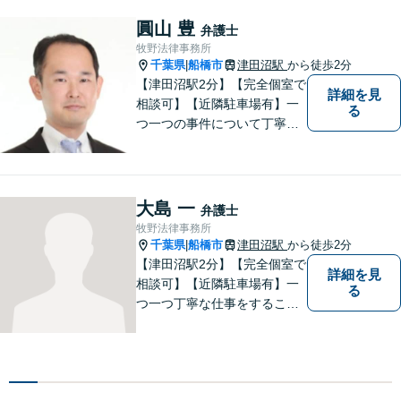
圓山 豊
弁護士
牧野法律事務所
千葉県
船橋市
津田沼駅
から徒歩2分
|
【津田沼駅2分】【完全個室で
詳細を見
相談可】【近隣駐車場有】一
る
つ一つの事件について丁寧に
取り組んでまいります。法的
な問題でお困りの際は、お一
人で悩まず、ぜひ千葉県船橋
市の牧野法律事務所へお気軽
大島 一
弁護士
にご相談下さい。
牧野法律事務所
千葉県
船橋市
津田沼駅
から徒歩2分
|
【津田沼駅2分】【完全個室で
詳細を見
相談可】【近隣駐車場有】一
る
つ一つ丁寧な仕事をすること
を心がけて、活動しておりま
す。法的な問題でお困りの際
は、お一人で悩まず、ぜひ千
葉県船橋市の牧野法律事務所