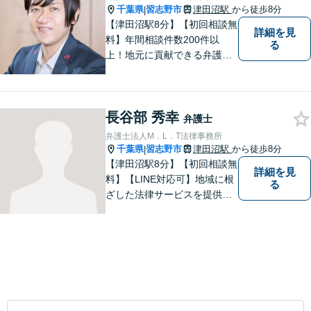
千葉県
習志野市
津田沼駅
から徒歩8分
|
【津田沼駅8分】【初回相談無
詳細を見
料】年間相談件数200件以
る
上！地元に貢献できる弁護士
に。相談者さまに寄り添い、
最善の解決を目指します【離
婚・男女問題】熟年離婚・不
長谷部 秀幸
貞に関して実績多数、女性側
弁護士
からのご相談にも注力してい
弁護士法人M．L．T法律事務所
ます。あなたの思いをしっか
千葉県
習志野市
津田沼駅
から徒歩8分
|
りと伺います。
【津田沼駅8分】【初回相談無
詳細を見
料】【LINE対応可】地域に根
る
ざした法律サービスを提供し
ております。｜一つひとつの
ご相談に真摯に向き合い、依
頼者の方にとってよりよい解
決を目指して力を尽くしてお
ります。まずはお気軽にご相
談ください。