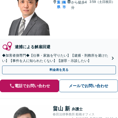
3:59（土日祝日）
葉
橋
から徒歩4
|
県
市
分
逮捕による解雇回避
◆加害者側専門◆【仕事・家族を守りたい】【逮捕・刑務所を避けた
い】【事件を人に知られたくない】【謝罪・示談したい】
料金表を見る
電話でお問い合わせ
メールでお問い合わせ
畠山 新
弁護士
春田法律事務所 船橋オフィス