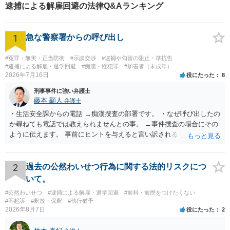
へお気軽にご相談下さい。
逮捕による解雇回避の法律Q&Aランキング
1
急な警察署からの呼び出し
#冤罪・無実・正当防衛
#示談交渉
#逮捕や勾留の阻止・準抗告
#逮捕による解雇・退学回避
#痴漢・性犯罪
#加害者（未成年）
2026年7月16日
役にたった
8
刑事事件に強い弁護士
藤本 顯人
弁護士
・生活安全課からの電話 →痴漢捜査の部署です。 ・なぜ呼び出したの
か尋ねても電話では教えられませんとの事。 →事件捜査の場合にその
ように伝えます。 事前にヒントを与えると言い訳されるからです。 ・
満員電車の中でかなり女性と密着してしまった可能性があるとの心当
たり →やはり痴漢として疑われているのでは。 そもそも痴漢をやって
ないのであれば、何も疑われる筋合いは無いわけですし狼狽える必要
2
過去の公然わいせつ行為に関する法的リスクにつ
はないですね。
いて。
#公然わいせつ
#逮捕による解雇・退学回避
#前科・前歴をつけたくない
#不起訴
#釈放・保釈
#執行猶予
2026年8月7日
役にたった
2