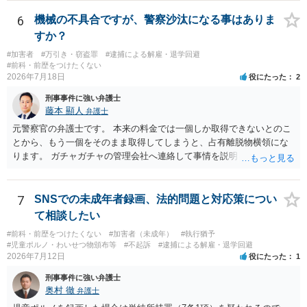
めします。
6
機械の不具合ですが、警察沙汰になる事はありま
すか？
#加害者
#万引き・窃盗罪
#逮捕による解雇・退学回避
#前科・前歴をつけたくない
2026年7月18日
役にたった
2
刑事事件に強い弁護士
藤本 顯人
弁護士
元警察官の弁護士です。 本来の料金では一個しか取得できないとのこ
とから、もう一個をそのまま取得してしまうと、占有離脱物横領にな
ります。 ガチャガチャの管理会社へ連絡して事情を説明して一個返還
するか、一回分の追加料金を支払って取得するのが良いと思います。
あるいは管理会社がお金は不要かつ返還不要との申し出があれば取得
しても問題ありません。
7
SNSでの未成年者録画、法的問題と対応策につい
て相談したい
#前科・前歴をつけたくない
#加害者（未成年）
#執行猶予
#児童ポルノ・わいせつ物頒布等
#不起訴
#逮捕による解雇・退学回避
2026年7月12日
役にたった
1
刑事事件に強い弁護士
奥村 徹
弁護士