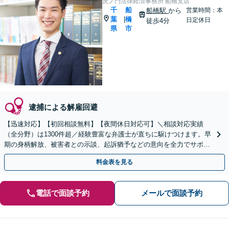
虎ノ門法律経済事務所 船橋支店
千
船
船橋駅
から
営業時間：本
葉
橋
|
日定休日
徒歩4分
県
市
逮捕による解雇回避
【迅速対応】【初回相談無料】【夜間休日対応可】＼相談対応実績
（全分野）は1300件超／経験豊富な弁護士が直ちに駆けつけます。早
期の身柄解放、被害者との示談、起訴猶予などの意向を全力でサポー
トします。
料金表を見る
電話で面談予約
メールで面談予約