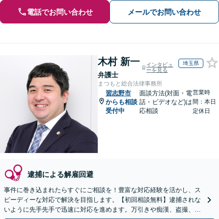
電話でお問い合わせ
メールでお問い合わせ
木村 新一
埼玉県
インタビュ
ーを見る
弁護士
まつもと総合法律事務所
営業時
習志野市
面談方法(対面・電
からも相談
話・ビデオなど)は
間：本日
受付中
応相談
定休日
逮捕による解雇回避
事件に巻き込まれたらすぐにご相談を！豊富な対応経験を活かし、ス
ピーディーな対応で解決を目指します。【初回相談無料】逮捕されな
いように先手先手で迅速に対応を進めます。万引きや痴漢、盗撮、覚