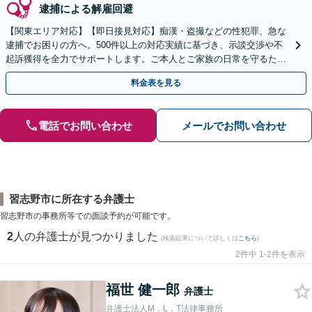
逮捕による解雇回避
【関東エリア対応】【即日接見対応】痴漢・盗撮などの性犯罪、急な
逮捕でお困りの方へ。500件以上の対応実績に基づき、示談交渉や不
起訴獲得を全力でサポートします。ご本人とご家族の日常を守るため
に迅速に動きます。【初回面談無料】
料金表を見る
電話でお問い合わせ
メールでお問い合わせ
習志野市に所在する弁護士
習志野市の事務所等での面談予約が可能です。
2
人の弁護士が見つかりました
(検索結果について詳しくは
こちら
)
2件中 1-2件を表示
福世 健一郎
弁護士
弁護士法人M．L．T法律事務所