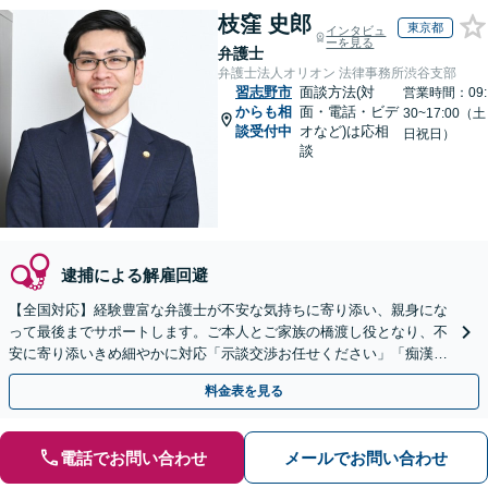
枝窪 史郎
東京都
インタビュ
ーを見る
弁護士
弁護士法人オリオン 法律事務所渋谷支部
習志野市
面談方法(対
営業時間：09:
からも相
面・電話・ビデ
30~17:00（土
談受付中
オなど)は応相
日祝日）
談
逮捕による解雇回避
【全国対応】経験豊富な弁護士が不安な気持ちに寄り添い、親身にな
って最後までサポートします。ご本人とご家族の橋渡し役となり、不
安に寄り添いきめ細やかに対応「示談交渉お任せください」「痴漢／
盗撮／暴行・傷害／窃盗／薬物」【完全個室対応】
料金表を見る
電話でお問い合わせ
メールでお問い合わせ