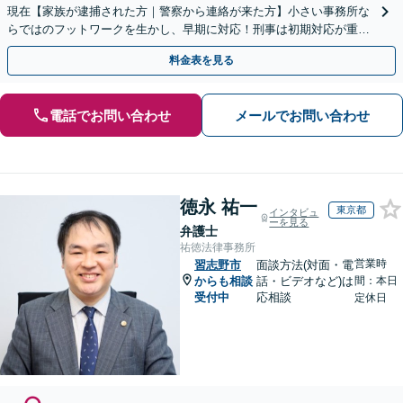
現在【家族が逮捕された方｜警察から連絡が来た方】小さい事務所な
らではのフットワークを生かし、早期に対応！刑事は初期対応が重要
なため、早めに弁護士にご相談ください
料金表を見る
電話でお問い合わせ
メールでお問い合わせ
徳永 祐一
東京都
インタビュ
ーを見る
弁護士
祐徳法律事務所
営業時
習志野市
面談方法(対面・電
からも相談
話・ビデオなど)は
間：本日
受付中
応相談
定休日