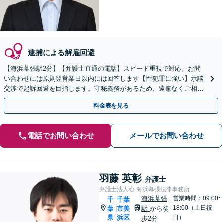
逮捕による解雇回避
【海浜幕張駅2分】【弁護士直通の電話】スピード重視で対応。お問
い合わせには原則翌営業日以内には回答します【性犯罪に強い】示談
交渉で起訴回避を目指します。守秘義務があるため、遠慮なくご相談
ください【日曜面談可】【原則初回面談無料】
料金表を見る
電話でお問い合わせ
メールでお問い合わせ
羽藤 英彰
弁護士
弁護士法人心 海浜幕張法律事務所
海浜幕張
営業時間：09:00~
千
千葉
18:00（土日祝
葉
市美
駅
から徒
|
県
浜区
日）
歩2分