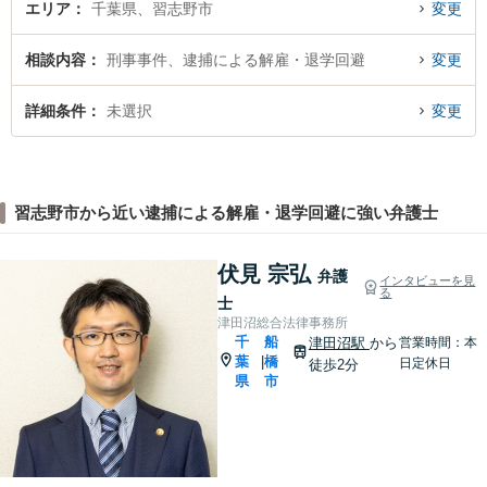
エリア
千葉県、習志野市
変更
相談内容
刑事事件、逮捕による解雇・退学回避
変更
詳細条件
未選択
変更
習志野市から近い逮捕による解雇・退学回避に強い弁護士
伏見 宗弘
弁護
インタビューを見
る
士
津田沼総合法律事務所
千
船
津田沼駅
から
営業時間：本
葉
橋
|
日定休日
徒歩2分
県
市