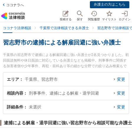
弁護士の方はこちら
ココナラへ
投稿する
探す
閲覧履歴
マイリスト
ログイン
ココナラ法律相談
千葉県で法律相談できる弁護士
習志野市で法律相談
習志野市の逮捕による解雇回避に強い弁護士
千葉県の習志野市で逮捕による解雇回避に強い弁護士が2名見つかりました。初
回面談無料や休日面談に対応している弁護士なども掲載中。刑事事件に関係す
る加害者側や少年事件、再犯・前科あり等の細かな分野での絞り込み検索もで
き便利です。特に弁護士法人M．L．T法律事務所の福世 健一郎弁護士や弁護士
法人M．L．T法律事務所の長谷部 秀幸弁護士のプロフィール情報や弁護士費
エリア
千葉県、習志野市
変更
用、強みなどが注目されています。『習志野市で土日や夜間に発生した逮捕に
よる解雇回避のトラブルを今すぐに弁護士に相談したい』『逮捕による解雇回
相談内容
刑事事件、逮捕による解雇・退学回避
変更
避のトラブル解決の実績豊富な近くの弁護士を検索したい』『初回相談無料で
逮捕による解雇回避を法律相談できる習志野市内の弁護士に相談予約したい』
などでお困りの相談者さんにおすすめです。
詳細条件
未選択
変更
逮捕による解雇・退学回避に強い習志野市から相談可能な弁護士