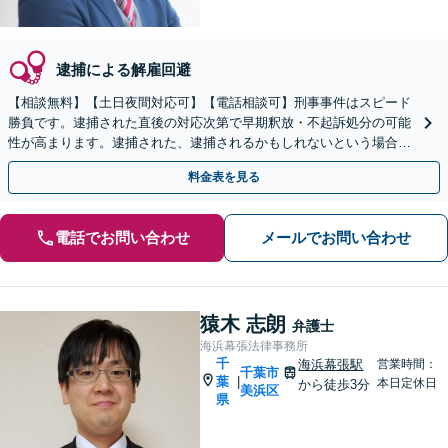
逮捕による解雇回避
【相談無料】【土日夜間対応可】【電話相談可】刑事事件はスピード
勝負です。逮捕された直後の対応次第で早期釈放・不起訴処分の可能
性が高まります。逮捕された、逮捕されるかもしれないという場合、
少しでも早くご相談ください。
料金表を見る
電話でお問い合わせ
メールでお問い合わせ
猿木 志朗
弁護士
海浜幕張法律事務所
千
海浜幕張駅
営業時間：
千葉市
葉
|
本日定休日
から徒歩3分
美浜区
県