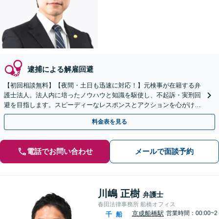
逮捕による解雇回避
【初回相談無料】【夜間・土日も迅速に対応！】元検事が在籍する弁
護士法人。法人内に培ったノウハウと知識を駆使し、不起訴・実刑回
避を目指します。スピーディーなレスポンスとアクションを心がけ、
最善の解決を目指します【電話相談可】
料金表を見る
電話でお問い合わせ
メールで面談予約
川嶋 正樹
弁護士
春田法律事務所 船橋オフィス
京成船橋駅
営業時間：00:00~2
千
船