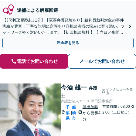
逮捕による解雇回避
【JR津田沼駅徒歩1分】【冤罪弁護経験あり】裁判員裁判対象の事件
実績が豊富！丁寧な説明に定評あり◎相談者様の悩みに寄り添い、フ
ットワーク軽く対応いたします。【初回相談無料 】【 当日／夜間も
相談可】【最短即日接見可】
料金表を見る
電話でお問い合わせ
メールでお問い合わせ
今酒 雄一
弁護
インタビューを見
る
士
弁護士法人エース 津田沼事務所
津田沼駅
営業時間：08:00~2
千
船
2:00（土日祝日）
葉
橋
から徒歩4
|
県
市
分