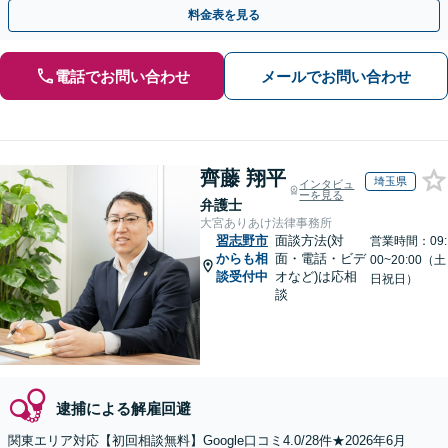
醒剤など幅広い事案に対応します。
料金表を見る
電話でお問い合わせ
メールでお問い合わせ
齊藤 翔平
埼玉県
インタビュ
ーを見る
弁護士
大宮ありあけ法律事務所
習志野市
面談方法(対
営業時間：09:
からも相
面・電話・ビデ
00~20:00（土
談受付中
オなど)は応相
日祝日）
談
逮捕による解雇回避
関東エリア対応【初回相談無料】Google口コミ4.0/28件★2026年6月