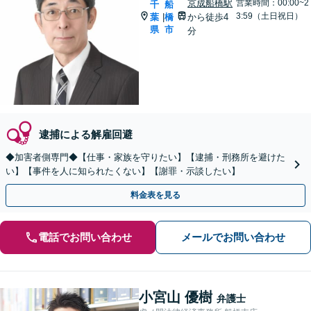
京成船橋駅
営業時間：00:00~2
千
船
3:59（土日祝日）
葉
橋
から徒歩4
|
県
市
分
逮捕による解雇回避
◆加害者側専門◆【仕事・家族を守りたい】【逮捕・刑務所を避けた
い】【事件を人に知られたくない】【謝罪・示談したい】
料金表を見る
電話でお問い合わせ
メールでお問い合わせ
小宮山 優樹
弁護士