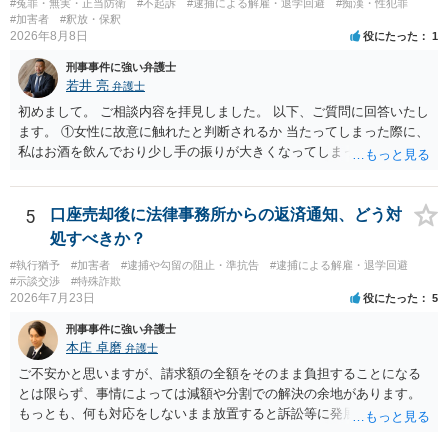
#冤罪・無実・正当防衛
#不起訴
#逮捕による解雇・退学回避
#痴漢・性犯罪
#加害者
#釈放・保釈
2026年8月8日
役にたった
1
刑事事件に強い弁護士
若井 亮
弁護士
初めまして。 ご相談内容を拝見しました。 以下、ご質問に回答いたし
ます。 ①女性に故意に触れたと判断されるか 当たってしまった際に、
私はお酒を飲んでおり少し手の振りが大きくなってしまっていたこと
も事実です。それが仮に、私が気がついていない防犯カメラに写って
いた場合、故意だと判定されやすいのでしょうか？ お伺いする限り、
故意があると判断されることは無いかと思います。 ②逮捕、呼び出し
5
口座売却後に法律事務所からの返済通知、どう対
の可能性 この行為により、痴漢やその他の犯罪を犯したとして、逮
処すべきか？
捕、呼び出しされる可能性はどれほどでしょうか？ 誤って当たってし
#執行猶予
#加害者
#逮捕や勾留の阻止・準抗告
#逮捕による解雇・退学回避
まっただけであり、さらにその場で女性等のアクションが無かったこ
#示談交渉
#特殊詐欺
とからすると、この後に呼び出される可能性は極めて低いと思いま
2026年7月23日
役にたった
5
す。 ③逮捕呼び出しまでの期間 大体どれほどの期間逮捕呼び出しの可
刑事事件に強い弁護士
能性があると考えれば良いのでしょうか？ 逮捕や呼び出しの可能性は
本庄 卓磨
弁護士
極めて低いと思います。 連絡が来ることはないでしょう。
ご不安かと思いますが、請求額の全額をそのまま負担することになる
とは限らず、事情によっては減額や分割での解決の余地があります。
もっとも、何も対応をしないまま放置すると訴訟等に発展してしまう
可能性がありますので、お早めに弁護士にご相談されることをおすす