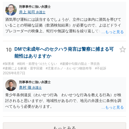
刑事事件に強い弁護士
井上 祐司
弁護士
酒気帯び運転には該当するでしょうが、立件には体内に酒気を帯びて
いることの明確な証拠（飲酒検知結果）が必要なので、よほどドライ
ブレコーダーの映像上、蛇行や無謀な運転を繰り返している等の映像
記録がない限り、逮捕等のリスクはそれほどないものと思われます。
10
DMで未成年へのセクハラ発言は警察に捕まる可
能性はありますか
#加害者
#前科・前歴をつけたくない
#逮捕や勾留の阻止・準抗告
#逮捕による解雇・退学回避
#児童ポルノ・わいせつ物頒布等
#不起訴
2026年8月7日
刑事事件に強い弁護士
奥村 徹
弁護士
青少年条例違反（わいせつ行為 わいせつな行為を教える行為）が検
討されると思いますが、地域性があるので、地元の弁護士に条例を調
べてもらう必要があります。
もっとみる