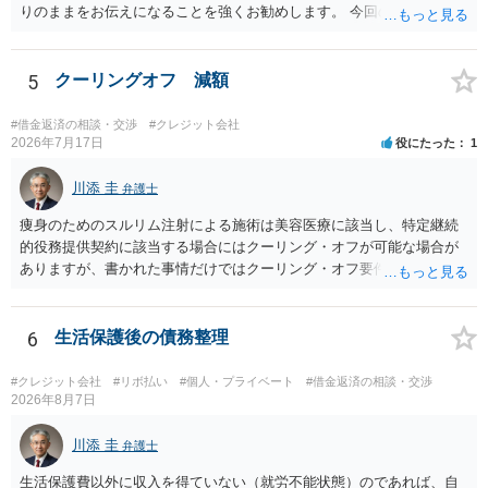
りのままをお伝えになることを強くお勧めします。 今回のできごとだ
けで辞任に至るか否かは弁護士次第というほかありませんが、説明は
早ければ早いほどいいのは間違いありません。 ご健闘をお祈りいたし
ます。
5
クーリングオフ 減額
#借金返済の相談・交渉
#クレジット会社
2026年7月17日
役にたった
1
川添 圭
弁護士
痩身のためのスルリム注射による施術は美容医療に該当し、特定継続
的役務提供契約に該当する場合にはクーリング・オフが可能な場合が
ありますが、書かれた事情だけではクーリング・オフ要件を満たして
いるかどうか（そもそも特定継続的役務提供契約に該当するかどう
か）が不明です。仮に特定継続的役務提供契約に該当する場合には、
クーリング・オフができない場合でも中途解約は可能ですが、この点
6
生活保護後の債務整理
も含めて、最寄りの消費生活センターで詳しい資料をもとに相談して
いただいた方がよいでしょう。
#クレジット会社
#リボ払い
#個人・プライベート
#借金返済の相談・交渉
2026年8月7日
川添 圭
弁護士
生活保護費以外に収入を得ていない（就労不能状態）のであれば、自