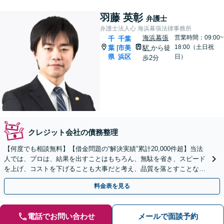
羽藤 英彰
弁護士
弁護士法人心 海浜幕張法律事務所
海浜幕張
営業時間：09:00~
千
千葉
18:00（土日祝
葉
市美
駅
から徒
|
県
浜区
日）
歩2分
クレジット会社の債務整理
【何度でも相談無料】【借金問題の“解決実績”累計20,000件超】当法
人では、プロは、結果を出すことはもちろん、無駄を省き、スピード
を上げ、コストを下げることも大事だと考え、品質を落とすことな
く、費用を可能な限り安くすることにこだわります。
料金表を見る
電話でお問い合わせ
メールで面談予約