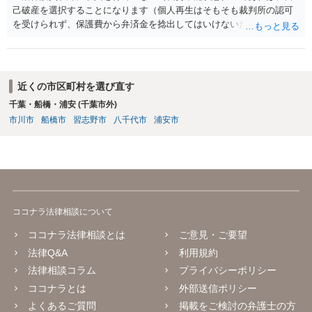
己破産を選択することになります（個人再生はそもそも裁判所の認可
を受けられず、保護費から弁済金を捻出してはいけないため任意整理
という選択肢もありません）。法テラスの法律扶助を利用すれば弁護
士費用は法テラスが負担し、裁判所の予納金等も法テラスが援助して
くれるため、弁護士へ自己破産を任せれば解決します。
近くの市区町村を選び直す
千葉・船橋・浦安 (千葉市外)
市川市
船橋市
習志野市
八千代市
浦安市
ココナラ法律相談について
ココナラ法律相談とは
ご意見・ご要望
法律Q&A
利用規約
法律相談コラム
プライバシーポリシー
ココナラとは
外部送信ポリシー
よくあるご質問
掲載をご検討の弁護士の方