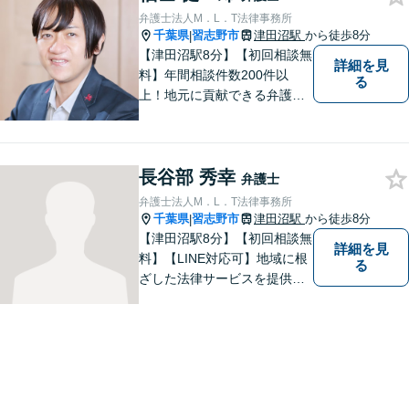
弁護士法人M．L．T法律事務所
千葉県
習志野市
津田沼駅
から徒歩8分
|
【津田沼駅8分】【初回相談無
詳細を見
料】年間相談件数200件以
る
上！地元に貢献できる弁護士
に。相談者さまに寄り添い、
最善の解決を目指します【離
婚・男女問題】熟年離婚・不
長谷部 秀幸
貞に関して実績多数、女性側
弁護士
からのご相談にも注力してい
弁護士法人M．L．T法律事務所
ます。あなたの思いをしっか
千葉県
習志野市
津田沼駅
から徒歩8分
|
りと伺います。
【津田沼駅8分】【初回相談無
詳細を見
料】【LINE対応可】地域に根
る
ざした法律サービスを提供し
ております。｜一つひとつの
ご相談に真摯に向き合い、依
頼者の方にとってよりよい解
決を目指して力を尽くしてお
ります。まずはお気軽にご相
談ください。