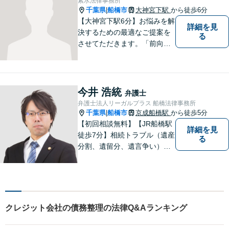
紫水法律事務所
千葉県
船橋市
大神宮下駅
から徒歩6分
|
【大神宮下駅6分】お悩みを解
詳細を見
決するための最適なご提案を
る
させてただきます。「前向き
に毎日を送れるようになっ
た」と思っていただけるよう
なサポートを目指して日々邁
進しております。
今井 浩統
弁護士
弁護士法人リーガルプラス 船橋法律事務所
千葉県
船橋市
京成船橋駅
から徒歩5分
|
【初回相談無料】【JR船橋駅
詳細を見
徒歩7分】相続トラブル（遺産
る
分割、遺留分、遺言争い）、
交通事故（被害者側）、未払
い残業代請求、労働災害に特
に力を入れています。
クレジット会社の債務整理の法律Q&Aランキング