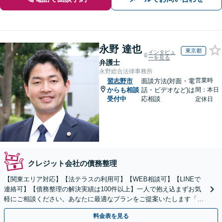
永野 達也
東京都
インタビュ
ーを見る
弁護士
永野総合法律事務所
営業時
習志野市
面談方法(対面・電
からも相談
話・ビデオなど)は
間：本日
受付中
応相談
定休日
クレジット会社の債務整理
【関東エリア対応】【法テラスの利用可】【WEB相談可】【LINEで
連絡可】【債務整理の解決実績は100件以上】一人で抱え込まずお気
軽にご相談ください。あなたに最適なプランをご提案いたします「法
人破産にも強い弁護士」【休日・夜間対応】
料金表を見る