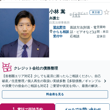
小林 嵩
東京都
インタビュー
を見る
弁護士
目黒法律事務所
営業時
習志野市
面談方法(対面・電
からも相談
話・ビデオなど)は
間：本日
受付中
応相談
定休日
クレジット会社の債務整理
【首都圏エリア対応】少しでも返済に困ったらご相談ください。自己
破産／任意整理／個人再生の取扱い実績多数【多額債務／ギャンブル
や浪費での借金のご相談も対応】ご要望や状況を伺い、最善の解決を
目指します
料金表を見る
電話で面談予約
メールでお問い合わせ