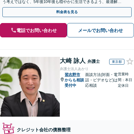
う考えではなく、5年後10年後も穏やかに生活できるよう、最適解を
ご提案。借金問題は一人で抱え込まずご相談ください。
料金表を見る
電話でお問い合わせ
メールでお問い合わせ
大崎 詠人
弁護士
東京都
弁護士法人あかり
営業時
習志野市
面談方法(対面・電
からも相談
話・ビデオなど)は
間：本日
受付中
応相談
定休日
クレジット会社の債務整理