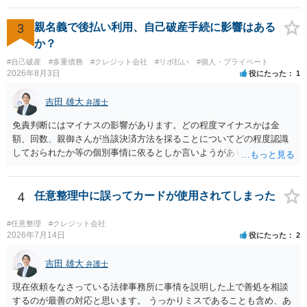
3
親名義で後払い利用、自己破産手続に影響はある
か？
#自己破産
#多重債務
#クレジット会社
#リボ払い
#個人・プライベート
2026年8月3日
役にたった
1
吉田 雄大
弁護士
免責判断にはマイナスの影響があります。どの程度マイナスかは金
額、回数、親御さんが当該決済方法を採ることについてどの程度認識
しておられたか等の個別事情に依るとしか言いようがありません。 と
もあれ、依頼しておられる弁護士さんに直ちに具体的状況をお伝えに
なって相談し、善後策を考えることをお勧めします。
4
任意整理中に誤ってカードが使用されてしまった
#任意整理
#クレジット会社
2026年7月14日
役にたった
2
吉田 雄大
弁護士
現在依頼をなさっている法律事務所に事情を説明した上で善処を相談
するのが最善の対応と思います。 うっかりミスであることも含め、あ