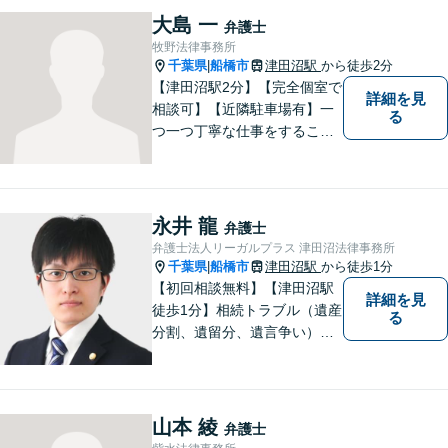
市の牧野法律事務所へお気軽
大島 一
弁護士
にご相談下さい。
牧野法律事務所
千葉県
船橋市
津田沼駅
から徒歩2分
|
【津田沼駅2分】【完全個室で
詳細を見
相談可】【近隣駐車場有】一
る
つ一つ丁寧な仕事をすること
を心がけて、活動しておりま
す。法的な問題でお困りの際
は、お一人で悩まず、ぜひ千
葉県船橋市の牧野法律事務所
永井 龍
弁護士
へお気軽にご相談下さい。
弁護士法人リーガルプラス 津田沼法律事務所
千葉県
船橋市
津田沼駅
から徒歩1分
|
【初回相談無料】【津田沼駅
詳細を見
徒歩1分】相続トラブル（遺産
る
分割、遺留分、遺言争い）、
交通事故（被害者側）、離
婚・不貞慰謝料、労働災害に
特に力を入れています。
山本 綾
弁護士