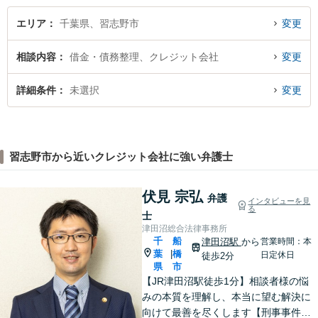
エリア
千葉県、習志野市
変更
相談内容
借金・債務整理、クレジット会社
変更
詳細条件
未選択
変更
習志野市から近いクレジット会社に強い弁護士
伏見 宗弘
弁護
インタビューを見
る
士
津田沼総合法律事務所
千
船
津田沼駅
から
営業時間：本
葉
橋
|
日定休日
徒歩2分
県
市
【JR津田沼駅徒歩1分】相談者様の悩
みの本質を理解し、本当に望む解決に
向けて最善を尽くします【刑事事件】