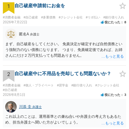
1
自己破産申請前にお金を
#消費者金融
#自己破産
#多重債務
#クレジット会社
#リボ払い
#銀行借り入れ
2026年7月22日
役にたった
8
匿名A
弁護士
まず、自己破産をしてください。 免責決定が確定すれば自然債務とい
う強制力のない債務になります。 つまり、免責確定後であれば、お姉
さんにだけ２万円支払っても問題ありません。
2
自己破産中に不用品を売却しても問題ないか？
#消費者金融
#個人・プライベート
#奨学金
#銀行借り入れ
#クレジット会社
#自己破産
2026年8月1日
役にたった
3
川添 圭
弁護士
これ以上のことは、運用基準との兼ね合いや弁護士の考え方もあるた
め、担当弁護士へ聞いた方がよいでしょう。