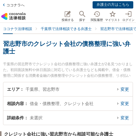
弁護士の方はこちら
ココナラへ
投稿する
探す
閲覧履歴
マイリスト
ログイン
ココナラ法律相談
千葉県で法律相談できる弁護士
習志野市で法律相談
習志野市のクレジット会社の債務整理に強い弁
護士
千葉県の習志野市でクレジット会社の債務整理に強い弁護士が2名見つかりまし
た。初回面談無料や休日面談に対応している弁護士なども掲載中。借金・債務
整理に関係する消費者金融の債務整理やクレジット会社の債務整理、リボ払い
の債務整理等の細かな分野での絞り込み検索もでき便利です。特に弁護士法人
M．L．T法律事務所の福世 健一郎弁護士や弁護士法人M．L．T法律事務所の長
エリア
千葉県、習志野市
変更
谷部 秀幸弁護士のプロフィール情報や弁護士費用、強みなどが注目されていま
す。『習志野市で土日や夜間に発生したクレジット会社の債務整理のトラブル
相談内容
借金・債務整理、クレジット会社
変更
を今すぐに弁護士に相談したい』『クレジット会社の債務整理のトラブル解決
の実績豊富な近くの弁護士を検索したい』『初回相談無料でクレジット会社の
債務整理を法律相談できる習志野市内の弁護士に相談予約したい』などでお困
詳細条件
未選択
変更
りの相談者さんにおすすめです。
クレジット会社に強い習志野市から相談可能な弁護士