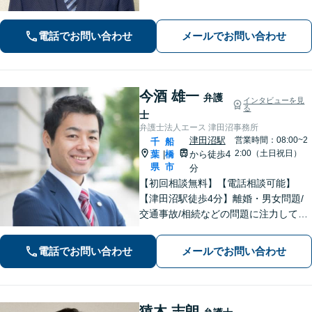
即日接見可！重大事件もお任せくださ
い【交通事故】医療費の打ち切り、後
電話でお問い合わせ
メールでお問い合わせ
遺障害等級認定など。保険会社との対
等な交渉にはぜひ弁護士にご依頼を！
今酒 雄一
弁護
インタビューを見
る
士
弁護士法人エース 津田沼事務所
津田沼駅
営業時間：08:00~2
千
船
2:00（土日祝日）
葉
橋
から徒歩4
|
県
市
分
【初回相談無料】【電話相談可能】
【津田沼駅徒歩4分】離婚・男女問題/
交通事故/相続などの問題に注力してい
ます。是非一度ご相談ください。
電話でお問い合わせ
メールでお問い合わせ
猿木 志朗