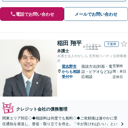
電話でお問い合わせ
メールでお問い合わせ
稲田 翔平
千葉県
インタビュ
ーを見る
弁護士
弁護士法人やがしら 支所柏リバティ法律事務
所
営業時
習志野市
面談方法(対面・電
からも相談
話・ビデオなど)は
間：本日
受付中
応相談
定休日
クレジット会社の債務整理
関東エリア対応◇◆相談料は何度でも無料◇◆ご依頼後は速やかに受
任通知を発送し、督促・取り立てを停止。「今が良ければいい」とい