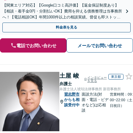
【関東エリア対応】【Google口コミ高評価】【返金保証制度あり】
【相談・着手金0円・分割払いOK】費用を抑える債務整理は当事務所
へ！【電話相談OK】年間1000件以上の相談実績。督促も即ストッ
プ！自己破産で借金ゼロ／個人再生なら家を残せる
料金表を見る
電話でお問い合わせ
メールでお問い合わせ
土屋 峻
東京都
インタビュー
を見る
弁護士
弁護士法人琥珀法律事務所 新宿事務所
習志野市
面談方法(対
営業時間：09:
からも相
面・電話・ビデ
00~22:00（土
談受付中
オなど)は応相
日祝日）
談