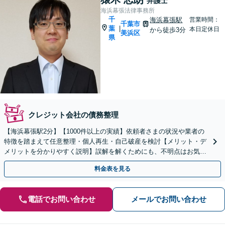
弁護士
海浜幕張法律事務所
千
海浜幕張駅
営業時間：
千葉市
葉
|
本日定休日
から徒歩3分
美浜区
県
クレジット会社の債務整理
【海浜幕張駅2分】【1000件以上の実績】依頼者さまの状況や業者の
特徴を踏まえて任意整理・個人再生・自己破産を検討【メリット・デ
メリットを分かりやすく説明】誤解を解くためにも、不明点はお気軽
にご相談ください【初回面談無料】【分割払い可】
料金表を見る
電話でお問い合わせ
メールでお問い合わせ