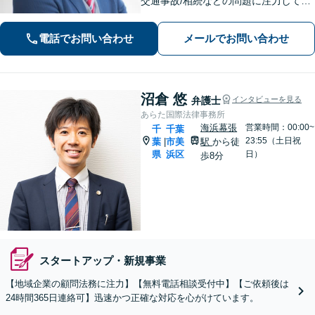
交通事故/相続などの問題に注力してい
ます。是非一度ご相談ください。
電話でお問い合わせ
メールでお問い合わせ
沼倉 悠
弁護士
インタビューを見る
あらた国際法律事務所
海浜幕張
営業時間：00:00~
千
千葉
23:55（土日祝
葉
市美
駅
から徒
|
県
浜区
日）
歩8分
スタートアップ・新規事業
【地域企業の顧問法務に注力】【無料電話相談受付中】【ご依頼後は
24時間365日連絡可】迅速かつ正確な対応を心がけています。