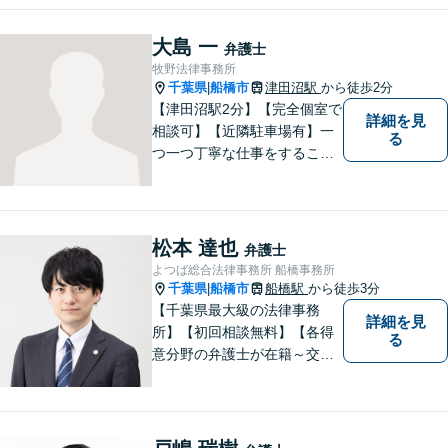
人で悩まず、ぜひ千葉県船橋
市の牧野法律事務所へお気軽
大島 一
弁護士
にご相談下さい。
牧野法律事務所
千葉県
船橋市
津田沼駅
から徒歩2分
|
【津田沼駅2分】【完全個室で
詳細を見
相談可】【近隣駐車場有】一
る
つ一つ丁寧な仕事をすること
を心がけて、活動しておりま
す。法的な問題でお困りの際
は、お一人で悩まず、ぜひ千
葉県船橋市の牧野法律事務所
松本 達也
弁護士
へお気軽にご相談下さい。
よつば総合法律事務所 船橋事務所
千葉県
船橋市
船橋駅
から徒歩3分
|
【千葉県最大級の法律事務
詳細を見
所】【初回相談無料】【各得
る
意分野の弁護士が在籍～交通
事故、労働災害、債務整理、
相続、企業法務、不動産】
【明確な費用】