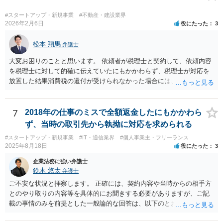
#スタートアップ・新規事業
#不動産・建設業界
2026年2月6日
役にたった
3
松本 翔馬
弁護士
大変お困りのことと思います。 依頼者が税理士と契約して、依頼内容
を税理士に対して的確に伝えていたにもかかわらず、税理士が対応を
放置した結果消費税の還付が受けられなかった場合には、賠償請求で
きる余地があります。 本件では、 ①過誤があった業務が契約範囲内で
あるか否かという問題 ②税理士本人が税務業務をしていなかったとい
う税理士職務の妥当性の問題 ③クライアントが誤って簡易課税届出書
7
2018年の仕事のミスで全額返金したにもかかわら
を提出していたところ、税理士が課税方式の確認をしなかった問題 と
ず、当時の取引先から執拗に対応を求められる
いう課題があります。 ①については、 税理士が責任を持つのは契約に
#スタートアップ・新規事業
#IT・通信業界
#個人事業主・フリーランス
明記された委任事務に限定されるのが原則です。 サービスとして委任
2025年8月18日
役にたった
3
事務外の税務相談に応じた結果、その責任を負う場合もゼロではあり
ませんが、責任追及するハードルはかなり上がります。 ②について
企業法務に強い弁護士
は、 実際上、税理士事務所では事務員が顧客対応することが多いと聞
鈴木 悠太
弁護士
きます。 そのため、メールに税理士が参加していないことや直接面談
ご不安な状況と拝察します。 正確には、契約内容や当時からの相手方
していないことをもって賠償請求の理由とすることは現実問題として
とのやり取りの内容等を具体的にお聞きする必要がありますが、ご記
は難しい可能性があります。 ③については、 税理士が、契約上の委任
載の事情のみを前提とした一般論的な回答は、以下のとおりです。 ①
事務外の税務相談をサービスで実施していた場合は、税理士側から積
相手方が主張し得た損害賠償請求権は、すでに消滅時効（2020年改正
極的に課税方式を確認しなければならないという程度の注意義務は認