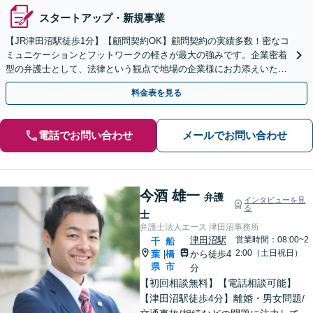
スタートアップ・新規事業
【JR津田沼駅徒歩1分】【顧問契約OK】顧問契約の実績多数！密なコ
ミュニケーションとフットワークの軽さが最大の強みです。企業密着
型の弁護士として、法律という観点で地場の企業様にお力添えいたし
ます【初回相談無料 】【着手金無料あり】
料金表を見る
電話でお問い合わせ
メールでお問い合わせ
今酒 雄一
弁護
インタビューを見
る
士
弁護士法人エース 津田沼事務所
津田沼駅
営業時間：08:00~2
千
船
2:00（土日祝日）
葉
橋
から徒歩4
|
県
市
分
【初回相談無料】【電話相談可能】
【津田沼駅徒歩4分】離婚・男女問題/