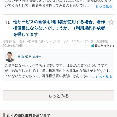
はない事務所を地道に探すほかないように思います。 前者は後からつ
いてくるとして、後者をまず探してみるのも良いでしょう。
10
他サービスの画像を利用者が使用する場合、著作
権侵害にならないでしょうか。（利用規約作成者
を探してます
#知的財産・特許
#契約書作成・リーガルチェック
#スタートアップ・新規事業
2019年8月6日
役にたった
5
青山 知史
弁護士
ご参考になったようであれば幸いです。 上記のご質問についてです
が、結論としましては、単に権利者からの具体的な請求がまだなされ
ていないだけであって、著作権侵害の状態にはあるものと思慮いたし
ます。 例えば、大手のECサイトの規約を見ますと、各投稿者によるコ
ンテンツの投稿については、適法か否かも含め、投稿者で自己責任で
行うものとし、サイトとしては責任を持たない旨の規定がなされてい
もっとみる
ることがあります。 利用者も多いため、サイトとして投稿画像等のチ
ェックは行えないことから、自己責任で判断して行動するように求め
た規定と思慮いたします。 この結果、画像投稿の時点では、サイトに
おいて事前チェックがなされるわけではないため、著作権侵害となる
近くの市区町村を選び直す