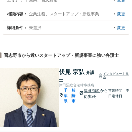
エリア
千葉県、習志野市
変更
相談内容
企業法務、スタートアップ・新規事業
変更
詳細条件
未選択
変更
習志野市から近いスタートアップ・新規事業に強い弁護士
伏見 宗弘
弁護
インタビューを見
る
士
津田沼総合法律事務所
千
船
津田沼駅
から
営業時間：本
葉
橋
|
日定休日
徒歩2分
県
市