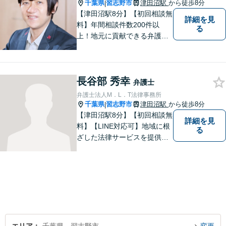
千葉県
習志野市
津田沼駅
から徒歩8分
|
【津田沼駅8分】【初回相談無
詳細を見
料】年間相談件数200件以
る
上！地元に貢献できる弁護士
に。相談者さまに寄り添い、
最善の解決を目指します【離
婚・男女問題】熟年離婚・不
長谷部 秀幸
貞に関して実績多数、女性側
弁護士
からのご相談にも注力してい
弁護士法人M．L．T法律事務所
ます。あなたの思いをしっか
千葉県
習志野市
津田沼駅
から徒歩8分
|
りと伺います。
【津田沼駅8分】【初回相談無
詳細を見
料】【LINE対応可】地域に根
る
ざした法律サービスを提供し
ております。｜一つひとつの
ご相談に真摯に向き合い、依
頼者の方にとってよりよい解
決を目指して力を尽くしてお
ります。まずはお気軽にご相
談ください。