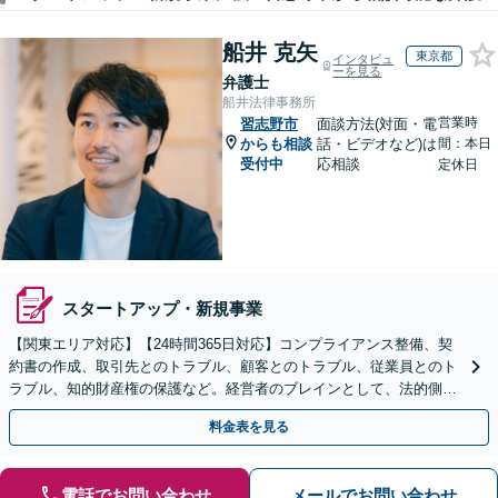
船井 克矢
東京都
インタビュ
ーを見る
弁護士
船井法律事務所
営業時
習志野市
面談方法(対面・電
からも相談
話・ビデオなど)は
間：本日
受付中
応相談
定休日
スタートアップ・新規事業
【関東エリア対応】【24時間365日対応】コンプライアンス整備、契
約書の作成、取引先とのトラブル、顧客とのトラブル、従業員とのト
ラブル、知的財産権の保護など。経営者のブレインとして、法的側面
より力強く事業をサポートします。【初回相談無料】
料金表を見る
電話でお問い合わせ
メールでお問い合わせ