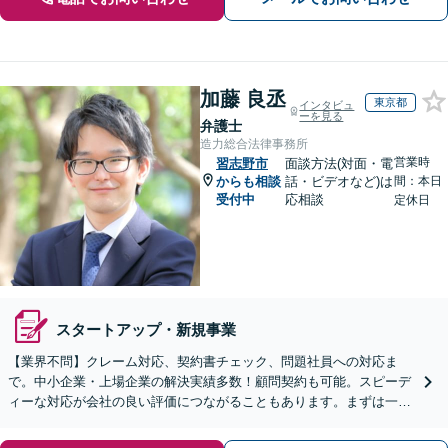
加藤 良丞
東京都
インタビュ
ーを見る
弁護士
造力総合法律事務所
営業時
習志野市
面談方法(対面・電
からも相談
話・ビデオなど)は
間：本日
受付中
応相談
定休日
スタートアップ・新規事業
【業界不問】クレーム対応、契約書チェック、問題社員への対応ま
で。中小企業・上場企業の解決実績多数！顧問契約も可能。スピーデ
ィーな対応が会社の良い評価につながることもあります。まずは一度
ご相談を！【完全個室】【夜間／土日祝対応】