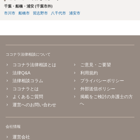
ような画像もそのまま投稿されてしまい、結果として、権利者から削
千葉・船橋・浦安 (千葉市外)
除や損害賠償等の請求がなされるまで、事実上、その投稿状態が残っ
たままになっているものと思われます。 こうした無断転載の件数は多
市川市
船橋市
習志野市
八千代市
浦安市
く、また、本人の特定にも時間や費用がかかることから、全ての無断
転載に対しては、権利者が対応できていないという実情があるものと
思われます。 もっとも、著作権者として承諾をしているのでない限
り、請求が現時点でないとしても、著作権侵害となることに変わりは
ありません。 そのため、著作権者が、本人の特定や具体的な請求に動
いてきた場合には、こうした無断転載をしていると、権利侵害の責任
ココナラ法律相談について
を問われることになり、結果として、賠償等をしなければならない事
態にもなります。 このように、ECサイト等における画像転載等は、適
ココナラ法律相談とは
ご意見・ご要望
法な状態とは必ずしも言い難く、権利者の行動次第では責任が生じか
法律Q&A
利用規約
ねないものですので、やはりこうした無断転載は控えた方が安全かと
法律相談コラム
プライバシーポリシー
思慮いたします。
ココナラとは
外部送信ポリシー
よくあるご質問
掲載をご検討の弁護士の方
へ
運営へのお問い合わせ
会社情報
運営会社