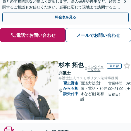
員との労務問題など幅広く対応します。法人破産や再生など、経営に
関するご相談もお任せください。必要に応じて現地まで訪問すること
も可能
料金表を見る
電話でお問い合わせ
メールでお問い合わせ
杉本 拓也
東京都
インタビュ
ーを見る
弁護士
弁護士法人コスモポリタン法律事務所
習志野市
面談方法(対
営業時間：09:
からも相
面・電話・ビデ
00~21:00（土
談受付中
オなど)は応相
日祝日）
談