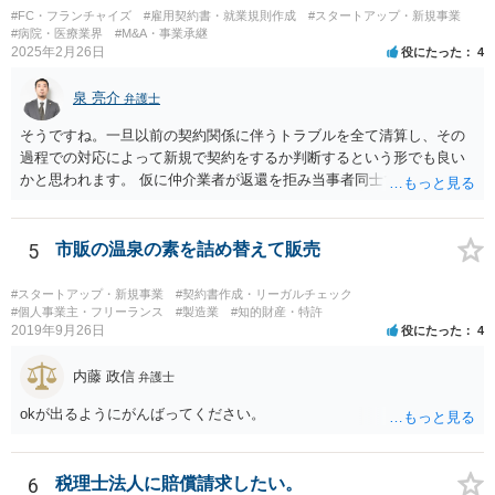
#FC・フランチャイズ
#雇用契約書・就業規則作成
#スタートアップ・新規事業
#病院・医療業界
#M&A・事業承継
2025年2月26日
役にたった
4
泉 亮介
弁護士
そうですね。一旦以前の契約関係に伴うトラブルを全て清算し、その
過程での対応によって新規で契約をするか判断するという形でも良い
かと思われます。 仮に仲介業者が返還を拒み当事者同士での解決が困
難となった場合は個別に弁護士に相談されると良いでしょう。
5
市販の温泉の素を詰め替えて販売
#スタートアップ・新規事業
#契約書作成・リーガルチェック
#個人事業主・フリーランス
#製造業
#知的財産・特許
2019年9月26日
役にたった
4
内藤 政信
弁護士
okが出るようにがんばってください。
6
税理士法人に賠償請求したい。