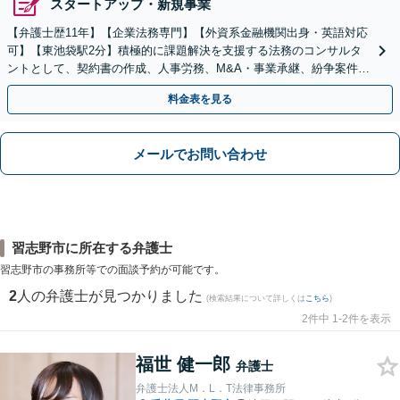
スタートアップ・新規事業
【弁護士歴11年】【企業法務専門】【外資系金融機関出身・英語対応
可】【東池袋駅2分】積極的に課題解決を支援する法務のコンサルタ
ントとして、契約書の作成、人事労務、M&A・事業承継、紛争案件等
に広く対応致します【初回面談無料】
料金表を見る
メールでお問い合わせ
習志野市に所在する弁護士
習志野市の事務所等での面談予約が可能です。
2
人の弁護士が見つかりました
(検索結果について詳しくは
こちら
)
2件中 1-2件を表示
福世 健一郎
弁護士
弁護士法人M．L．T法律事務所