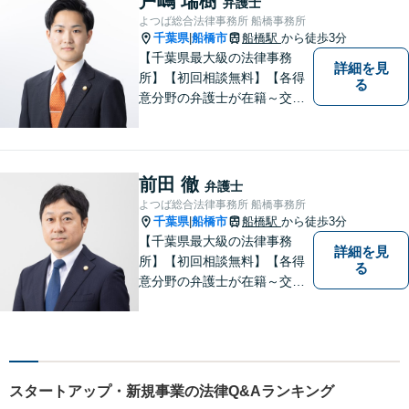
戸嶋 瑞樹
弁護士
よつば総合法律事務所 船橋事務所
千葉県
船橋市
船橋駅
から徒歩3分
|
【千葉県最大級の法律事務
詳細を見
所】【初回相談無料】【各得
る
意分野の弁護士が在籍～交通
事故、労働災害、債務整理、
相続、企業法務、不動産】
【明確な費用】
前田 徹
弁護士
よつば総合法律事務所 船橋事務所
千葉県
船橋市
船橋駅
から徒歩3分
|
【千葉県最大級の法律事務
詳細を見
所】【初回相談無料】【各得
る
意分野の弁護士が在籍～交通
事故、労働災害、債務整理、
相続、企業法務、不動産】
【明確な費用】
スタートアップ・新規事業の法律Q&Aランキング