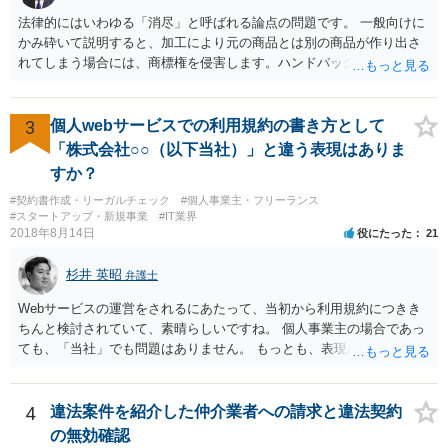
法律的にはいわゆる「消尽」と呼ばれる論点の問題です。 一般向けに
かみ砕いて説明すると、加工により元の商品とは別の商品が作り出さ
れてしまう場合には、商標権を侵害します。ハンドバッグをポーチに
リメイクするなどの場合です。他方で、単なる性能や品質を維持する
ための加工（一般にいう修理）は、商標権を侵害しません。 商標権者
は、その商品を売ったときに対価を回収しているので、商標権は用い
3
個人webサービスでの利用規約の書き方として
尽くされている（用尽、消尽といいます。）と解釈されます。他方
「株式会社○○（以下当社）」と違う表現はありま
で、商標権者の預かり知らないところで、販売した商品から別の商品
すか？
（コピー品やリメイク品）が作りだされてしまうと、その商品が仮に
#契約書作成・リーガルチェック
#個人事業主・フリーランス
酷い品質であれば、商標権者のブランドイメージが傷ついてしまいま
#スタートアップ・新規事業
#IT業界
すし、その証商標権者にクレームが来てしまいますので、商標権を侵
2018年8月14日
役にたった
21
害します。その商品が流通すれば商標権（ロゴマーク等）に対する一
般消費者の信頼も害することになります。また、本来商標権者に入る
杉井 英昭
弁護士
べき利益が入らないことになります。 修理だけではそのような問題は
生じません。
Webサービスの運営をされるにあたって、当初から利用規約につきき
ちんと検討されていて、素晴らしいですね。 個人事業主の場合であっ
ても、「当社」でも問題はありません。 もっとも、表現に違和感があ
るというのであれば、屋号を使うとよいでしょう。 例えば、田中一郎
さんが「ABCウェブサービス」の屋号で事業を運営する際には、「当
社」の代わりに「ABCウェブサービス」とか「ABCWS」を使う等で
4
違法案件を紹介した仲介業者への請求と違法契約
す。
の無効確認