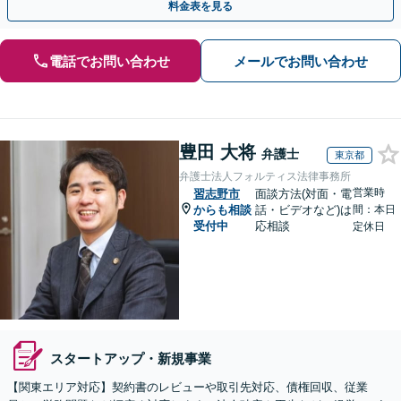
料金表を見る
電話でお問い合わせ
メールでお問い合わせ
豊田 大将
弁護士
東京都
弁護士法人フォルティス法律事務所
営業時
習志野市
面談方法(対面・電
からも相談
話・ビデオなど)は
間：本日
受付中
応相談
定休日
スタートアップ・新規事業
【関東エリア対応】契約書のレビューや取引先対応、債権回収、従業