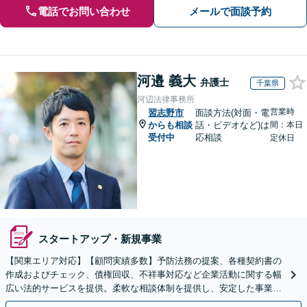
電話でお問い合わせ
メールで面談予約
河邉 義大
弁護士
千葉県
河辺法律事務所
営業時
習志野市
面談方法(対面・電
からも相談
話・ビデオなど)は
間：本日
受付中
応相談
定休日
スタートアップ・新規事業
【関東エリア対応】【顧問実績多数】予防法務の提案、各種契約書の
作成およびチェック、債権回収、不祥事対応など企業活動に関する幅
広い法的サービスを提供。柔軟な相談体制を提供し、安定した事業成
長にお力添えします【休日・夜間面談対応】