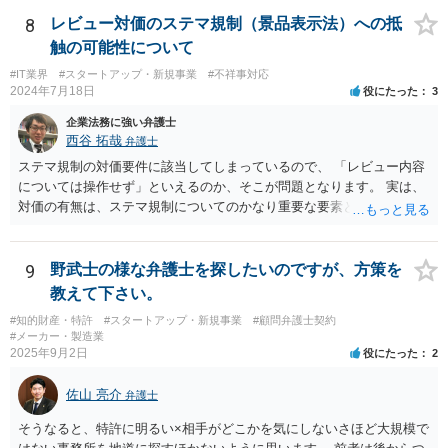
前の商事消滅時効、不法行為消滅時効）にかかっている可能性が高い
められにくいのではないかと思います。 もっとも、顧問契約締結当初
です。 ②相手方の報告要求については、法的には従う義務はないでし
8
レビュー対価のステマ規制（景品表示法）への抵
から本件法人設立の相談についても依頼しており委任事務に含まれて
ょう。 ③すでに対応は完了しており、もし相手方から今後具体的な法
触の可能性について
いたと主張できる事情がある場合には、上記より幾分有利に進められ
的請求ないし措置がなされれば改めて検討するという方針でもよいよ
るかと思います。 より詳細な検討は、個別に法律事務所に問い合わせ
#IT業界
#スタートアップ・新規事業
#不祥事対応
うに思われます。
2024年7月18日
役にたった
3
て法律相談されるとよいでしょう。
企業法務に強い弁護士
西谷 拓哉
弁護士
ステマ規制の対価要件に該当してしまっているので、 「レビュー内容
については操作せず」といえるのか、そこが問題となります。 実は、
対価の有無は、ステマ規制についてのかなり重要な要素となります。
近時ステマ規制で初の行政処分を受けたケースは、高評価を付けるこ
とを条件に割り引くサービスを提供していたケースですが、 明示的に
高評価と指示していなくても、全件報酬を支払うことを約してレビュ
9
野武士の様な弁護士を探したいのですが、方策を
ーをさせるということになれば、結局はそれはレビュー内容について
教えて下さい。
事業者が関与していると評価され「事業者による表示（広告）」と判
#知的財産・特許
#スタートアップ・新規事業
#顧問弁護士契約
断される余地は残るといえるでしょう。 あくまで、自身の嗜好に基づ
#メーカー・製造業
く、自主的なレビューでなければステマ規制にひっかかる可能性があ
2025年9月2日
役にたった
2
るのです。 ※消費者庁のステマ規制の運用ガイドラインであるhttps://
www.caa.go.jp/policies/policy/representation/fair_labeling/guideline/ass
佐山 亮介
弁護士
ets/representation_cms216_230328_03.pdf の５頁（イ）、２（１）参
照
そうなると、特許に明るい×相手がどこかを気にしないさほど大規模で