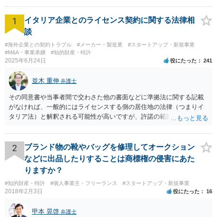
1
イタリア企業とのライセンス契約に関する法律相
談
#海外企業との契約トラブル
#メーカー・製造業
#スタートアップ・新規事業
#M&A・事業承継
#知的財産・特許
2025年6月24日
役にたった
241
並木 重伸
弁護士
その同意書や当事者間で交わさた他の書面などに準拠法に関する記載
がなければ、一般的にはライセンスする側の居住地の法律（つまりイ
タリア法）と解釈される可能性が高いですが、許諾の範囲が日本国内
に限定されているなどの事情がある場合には、日本法となる可能性も
あります。 なお、仮に日本法になるとしても、新しい会社との間で契
約が有効かどうかは、ライセンスされた権利の種類（著作権、商標
2
ブランド物の靴やバッグを修理してオークション
権、特許権など）や契約の時期などを見て判断する必要があります。
などに出品したりすることは商標権の侵害にあた
いずれにせよ具体的事情が分からないと確定的な回答は難しいと思わ
りますか？
れますので、弁護士に直接相談されることをお勧めします。
#知的財産・特許
#個人事業主・フリーランス
#スタートアップ・新規事業
2018年2月3日
役にたった
16
甲本 晃啓
弁護士