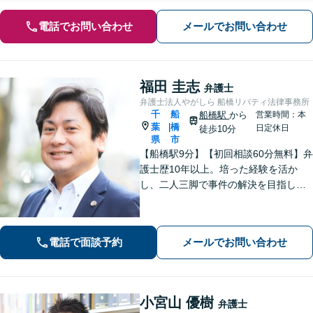
電話でお問い合わせ
メールでお問い合わせ
福田 圭志
弁護士
弁護士法人やがしら 船橋リバティ法律事務所
千
船
船橋駅
から
営業時間：本
葉
橋
|
日定休日
徒歩10分
県
市
【船橋駅9分】【初回相談60分無料】弁
護士歴10年以上。培った経験を活か
し、二人三脚で事件の解決を目指しま
す【離婚問題】対応件数200件以上。依
頼者さまの利益を追求し、納得できる
解決を【相続問題】長期案件も忍耐強
電話で面談予約
メールでお問い合わせ
く共に戦います【夜間相談可】
小宮山 優樹
弁護士