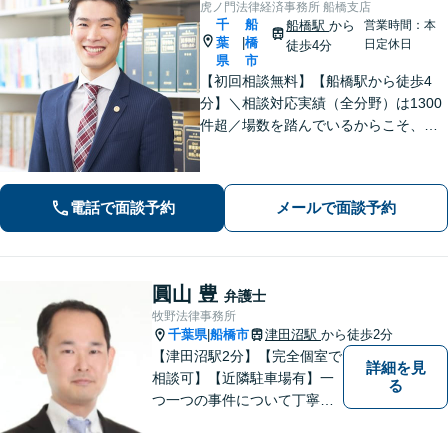
虎ノ門法律経済事務所 船橋支店
千
船
船橋駅
から
営業時間：本
葉
橋
|
日定休日
徒歩4分
県
市
【初回相談無料】【船橋駅から徒歩4
分】＼相談対応実績（全分野）は1300
件超／場数を踏んでいるからこそ、相
手方の主張を予測した先回りの対応が
でき、最善の解決へと導くことができ
ます。離婚問題・刑事事件・相続遺言
電話で面談予約
メールで面談予約
などでお悩みの方はお気軽にご相談く
ださい。
圓山 豊
弁護士
牧野法律事務所
千葉県
船橋市
津田沼駅
から徒歩2分
|
【津田沼駅2分】【完全個室で
詳細を見
相談可】【近隣駐車場有】一
る
つ一つの事件について丁寧に
取り組んでまいります。法的
な問題でお困りの際は、お一