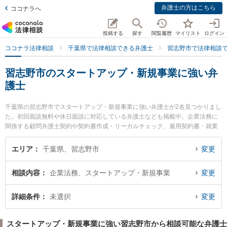
弁護士の方はこちら
ココナラへ
投稿する
探す
閲覧履歴
マイリスト
ログイン
ココナラ法律相談
千葉県で法律相談できる弁護士
習志野市で法律相談
習志野市のスタートアップ・新規事業に強い弁
護士
千葉県の習志野市でスタートアップ・新規事業に強い弁護士が2名見つかりまし
た。初回面談無料や休日面談に対応している弁護士なども掲載中。企業法務に
関係する顧問弁護士契約や契約書作成・リーガルチェック、雇用契約書・就業
規則作成等の細かな分野での絞り込み検索もでき便利です。特に弁護士法人
M．L．T法律事務所の福世 健一郎弁護士や弁護士法人M．L．T法律事務所の長
エリア
千葉県、習志野市
変更
谷部 秀幸弁護士のプロフィール情報や弁護士費用、強みなどが注目されていま
す。『習志野市で土日や夜間に発生したスタートアップ・新規事業のトラブル
相談内容
企業法務、スタートアップ・新規事業
変更
を今すぐに弁護士に相談したい』『スタートアップ・新規事業のトラブル解決
の実績豊富な近くの弁護士を検索したい』『初回相談無料でスタートアップ・
新規事業を法律相談できる習志野市内の弁護士に相談予約したい』などでお困
詳細条件
未選択
変更
りの相談者さんにおすすめです。
スタートアップ・新規事業に強い習志野市から相談可能な弁護士