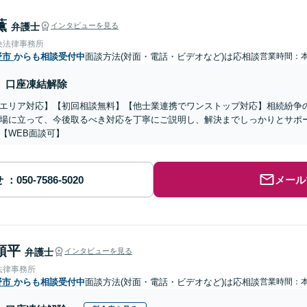
薫
弁護士
インタビューを見る
央法律事務所
野市
からも相談受付中
面談方法(対面・電話・ビデオなど)は応相談
営業時間：
口座凍結解除
エリア対応】【初回相談無料】【他士業連携でワンストップ対応】相続紛争
場に立って、今後取るべき対応を丁寧にご説明し、解決までしっかりとサポ
【WEB面談可】
せ
メール
頌平
弁護士
インタビューを見る
法律事務所
野市
からも相談受付中
面談方法(対面・電話・ビデオなど)は応相談
営業時間：