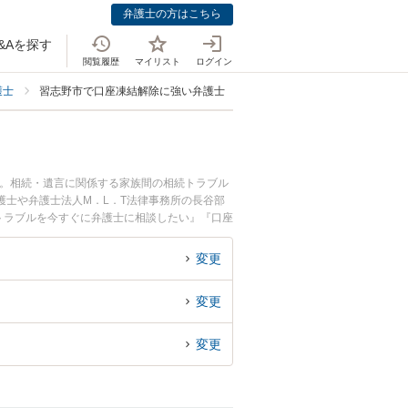
弁護士の方はこちら
&Aを探す
閲覧履歴
マイリスト
ログイン
護士
習志野市で口座凍結解除に強い弁護士
中。相続・遺言に関係する家族間の相続トラブル
護士や弁護士法人M．L．T法律事務所の長谷部
トラブルを今すぐに弁護士に相談したい』『口座
弁護士に相談予約したい』などでお困りの相談者
変更
変更
変更