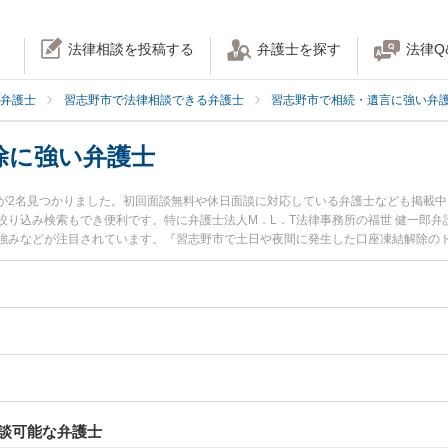
法律相談を投稿する
弁護士を探す
法律Q
弁護士
習志野市で法律相談できる弁護士
習志野市で相続・遺言に強い弁
除に強い弁護士
が2名見つかりました。初回面談無料や休日面談に対応している弁護士なども掲載
り込み検索もでき便利です。特に弁護士法人M．L．T法律事務所の福世 健一郎弁
強みなどが注目されています。『習志野市で土日や夜間に発生した口座凍結解除の
護士を検索したい』『初回相談無料で口座凍結解除を法律相談できる習志野市内の
談可能な弁護士