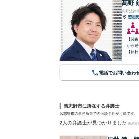
髙野 
髙野法律
習志
【関東
から紛
【休日
電話でお問い合わ
習志野市に所在する弁護士
習志野市の事務所等での面談予約が可能です。
2
人の弁護士が見つかりました
(検索結