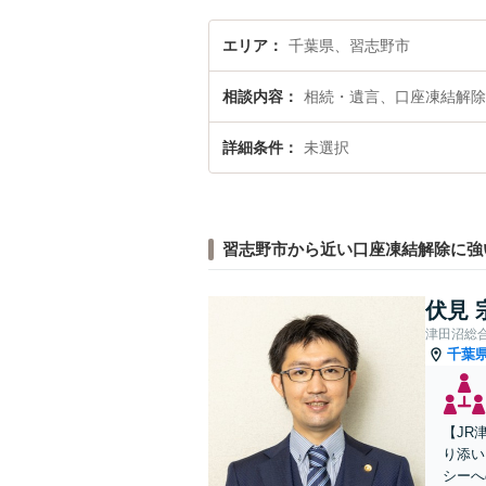
エリア
千葉県、習志野市
相談内容
相続・遺言、口座凍結解除
詳細条件
未選択
習志野市から近い口座凍結解除に強
伏見 
津田沼総
千葉
【JR
り添い
シーへ