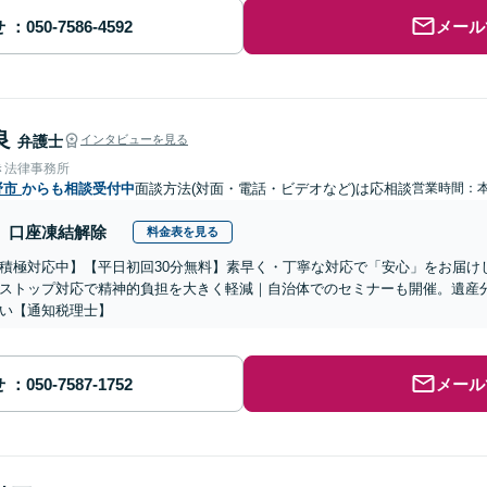
せ
メール
良
弁護士
インタビューを見る
き法律事務所
野市
からも相談受付中
面談方法(対面・電話・ビデオなど)は応相談
営業時間：
口座凍結解除
料金表を見る
積極対応中】【平日初回30分無料】素早く・丁寧な対応で「安心」をお届け
ストップ対応で精神的負担を大きく軽減｜自治体でのセミナーも開催。遺産
い【通知税理士】
せ
メール