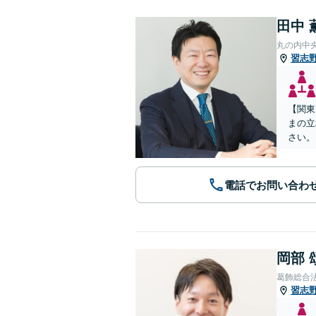
田中 
丸の内中
習志
【関東
まの立
さい。
電話でお問い合わ
岡部 
葛飾総合
習志