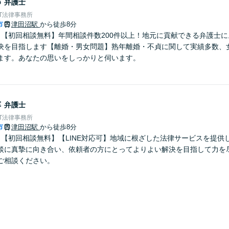
郎
弁護士
T法律事務所
市
津田沼駅
から徒歩8分
】【初回相談無料】年間相談件数200件以上！地元に貢献できる弁護士
決を目指します【離婚・男女問題】熟年離婚・不貞に関して実績多数、
ます。あなたの思いをしっかりと伺います。
幸
弁護士
T法律事務所
市
津田沼駅
から徒歩8分
】【初回相談無料】【LINE対応可】地域に根ざした法律サービスを提供
談に真摯に向き合い、依頼者の方にとってよりよい解決を目指して力を
ご相談ください。