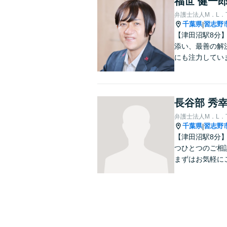
福世 健一
弁護士法人M．L．
千葉県
習志野
|
【津田沼駅8分
添い、最善の解
にも注力してい
長谷部 秀
弁護士法人M．L．
千葉県
習志野
|
【津田沼駅8分
つひとつのご相
まずはお気軽に