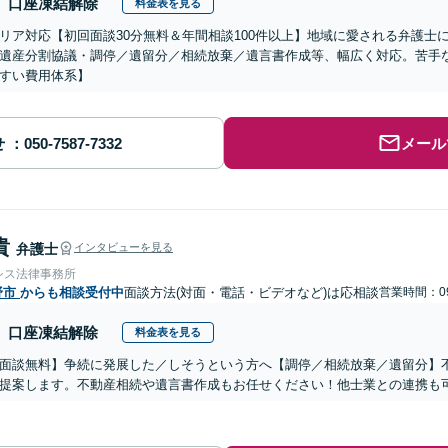
口座凍結解除
料金表を見る
リア対応【初回面談30分無料＆年間相談100件以上】地域に愛される弁護士
遺産分割協議・調停／遺留分／相続放棄／遺言書作成等、幅広く対応。苦手
すい費用体系】
せ
メール
貴
弁護士
インタビューを見る
シス法律事務所
野市
からも相談受付中
面談方法(対面・電話・ビデオなど)は応相談
営業時間：09
口座凍結解除
料金表を見る
面談無料】争続に発展した／しそうという方へ【調停／相続放棄／遺留分】
提案します。不動産相続や遺言書作成もお任せください！他士業との連携も