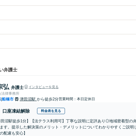
い弁護士
宗弘
弁護士
インタビューを見る
合法律事務所
県
船橋市
津田沼駅
から徒歩2分
営業時間：本日定休日
|
口座凍結解除
料金表を見る
津田沼駅徒歩1分】【法テラス利用可】丁寧な説明に定評あり◎地域密着型の
ます。提示した解決策のメリット・デメリットについてわかりやすくご説明し
の配慮も安心】