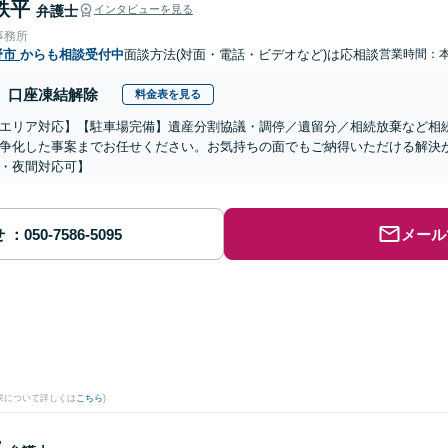
鉄平
弁護士
インタビューを見る
事務所
野市
からも相談受付中
面談方法(対面・電話・ビデオなど)は応相談
営業時間：
口座凍結解除
料金表を見る
エリア対応】【駐車場完備】遺産分割協議・調停／遺留分／相続放棄など相
争化した事案までお任せください。お気持ちの面でもご納得いただける解決
・夜間対応可】
せ
メール
果について詳しくは
こちら
)