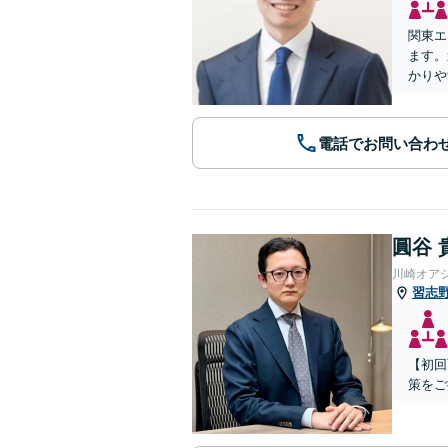
関東エ
ます。
かりや
電話でお問い合わ
圓谷 
川崎オア
習志
【初回
策をご