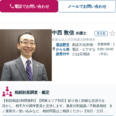
電話でお問い合わせ
メールでお問い合わせ
中西 敦信
弁護士
東京都
弁護士法人児玉明謙法律事務所
営業時間：1
習志野市
面談方法(対面・
からも相
電話・ビデオな
0:00~19:00
談受付中
ど)は応相談
（平日）
相続財産調査・鑑定
【初回相談1時間無料】【関東エリア対応】粘り強く的確な交渉力を
活かし、相手方や調停委員と交渉します。遺産分割協議／不動産相続
／遺留分／使い込みなど、相続問題はご相談ください【当日・土日対