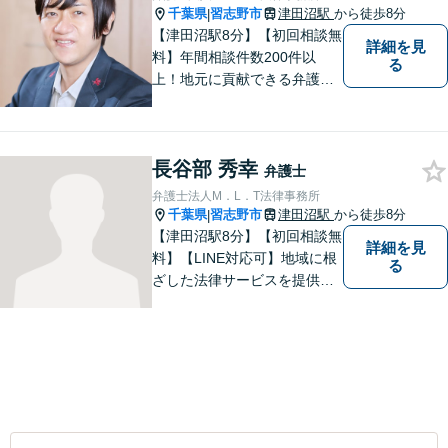
千葉県
習志野市
津田沼駅
から徒歩8分
|
【津田沼駅8分】【初回相談無
詳細を見
料】年間相談件数200件以
る
上！地元に貢献できる弁護士
に。相談者さまに寄り添い、
最善の解決を目指します【離
婚・男女問題】熟年離婚・不
長谷部 秀幸
貞に関して実績多数、女性側
弁護士
からのご相談にも注力してい
弁護士法人M．L．T法律事務所
ます。あなたの思いをしっか
千葉県
習志野市
津田沼駅
から徒歩8分
|
りと伺います。
【津田沼駅8分】【初回相談無
詳細を見
料】【LINE対応可】地域に根
る
ざした法律サービスを提供し
ております。｜一つひとつの
ご相談に真摯に向き合い、依
頼者の方にとってよりよい解
決を目指して力を尽くしてお
ります。まずはお気軽にご相
談ください。