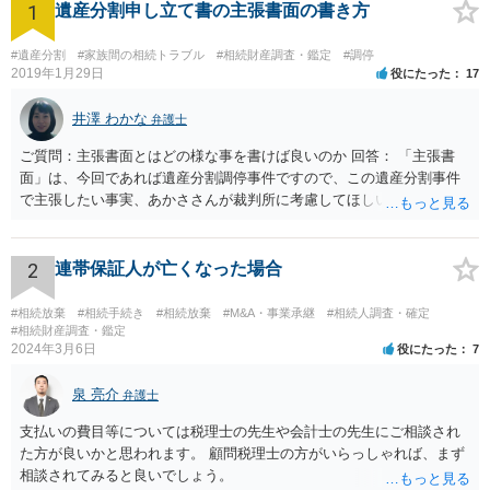
1
遺産分割申し立て書の主張書面の書き方
#遺産分割
#家族間の相続トラブル
#相続財産調査・鑑定
#調停
2019年1月29日
役にたった
17
井澤 わかな
弁護士
ご質問：主張書面とはどの様な事を書けば良いのか 回答： 「主張書
面」は、今回であれば遺産分割調停事件ですので、この遺産分割事件
で主張したい事実、あかささんが裁判所に考慮してほしいと思う、亡
くなった方・あかささん・お姉さん間の事情などを記入することにな
ります。 もし、主張したい事実や考慮してほしい事情に関連して
資料を持っているようであれば、主張書面とは別で提出できます。も
2
連帯保証人が亡くなった場合
し、お姉さんに見られたくないような資料がある場合、「非開示の希
望に関する申出書」と共に提出することも考えられます。 ご質問：書
#相続放棄
#相続手続き
#相続放棄
#M&A・事業承継
#相続人調査・確定
いた方が良い事と書かない方が良い事 回答： お姉さんが申立書の「申
#相続財産調査・鑑定
2024年3月6日
役にたった
7
立ての趣旨」のところに書いている遺産の分け方に対して意見があれ
ば、まずそれを書くとよいです。 次に「申立ての理由」のところに、
泉 亮介
なぜ調停を申し立てたのか(例えば、あかささんと話合いが出来ない／
弁護士
決裂した、など)や亡くなった方・あかささん・お姉さん間の事情やい
支払いの費目等については税理士の先生や会計士の先生にご相談され
きさつなどが書かれていると思うので、あかささんから見てそれは違
た方が良いかと思われます。 顧問税理士の方がいらっしゃれば、まず
うと感じるところは、どのように違うのか、など書くとよいです。 そ
相談されてみると良いでしょう。
の他、お姉さんの申立書には書かれていないけど、どのように遺産を