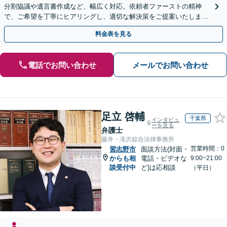
分割協議や遺言書作成など、幅広く対応。依頼者ファーストの精神
で、ご希望を丁寧にヒアリングし、適切な解決策をご提案いたしま
す。まずは無料相談でお悩みをお聞かせください。
料金表を見る
電話でお問い合わせ
メールでお問い合わせ
足立 啓輔
千葉県
インタビュ
ーを見る
弁護士
藤井・滝沢綜合法律事務所
営業時間：0
習志野市
面談方法(対面・
からも相
電話・ビデオな
9:00~21:00
談受付中
ど)は応相談
（平日）