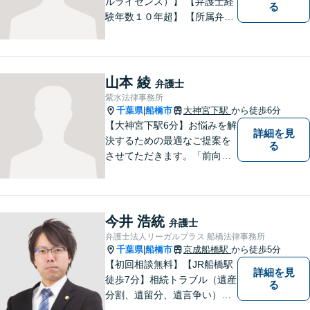
ルライセンス）】 【弁護士経
る
験年数１０年超】 【所属弁護
士３名】
山本 綾
弁護士
紫水法律事務所
千葉県
船橋市
大神宮下駅
から徒歩6分
|
【大神宮下駅6分】お悩みを解
詳細を見
決するための最適なご提案を
る
させてただきます。「前向き
に毎日を送れるようになっ
た」と思っていただけるよう
なサポートを目指して日々邁
進しております。
今井 浩統
弁護士
弁護士法人リーガルプラス 船橋法律事務所
千葉県
船橋市
京成船橋駅
から徒歩5分
|
【初回相談無料】【JR船橋駅
詳細を見
徒歩7分】相続トラブル（遺産
る
分割、遺留分、遺言争い）、
交通事故（被害者側）、未払