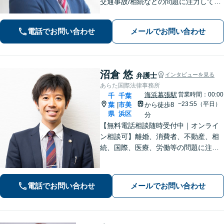
交通事故/相続などの問題に注力してい
ます。是非一度ご相談ください。
電話でお問い合わせ
メールでお問い合わせ
沼倉 悠
弁護士
インタビューを見る
あらた国際法律事務所
海浜幕張駅
営業時間：00:00
千
千葉
~23:55（平日）
葉
市美
から徒歩8
|
県
浜区
分
【無料電話相談随時受付中｜オンライ
ン相談可】離婚、消費者、不動産、相
続、国際、医療、労働等の問題に注力
し、10年間弁護士として活動してきま
した。相談者・依頼者に寄り添った対
応を心がけ、他事務所で難しいと言わ
電話でお問い合わせ
メールでお問い合わせ
れた事案も依頼者と二人三脚で解決に
導きます。