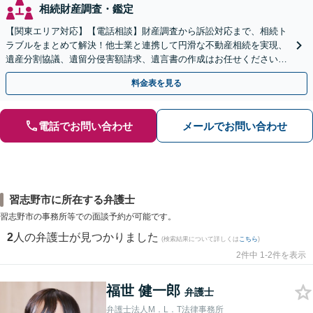
相続財産調査・鑑定
【関東エリア対応】【電話相談】財産調査から訴訟対応まで、相続ト
ラブルをまとめて解決！他士業と連携して円滑な不動産相続を実現、
遺産分割協議、遺留分侵害額請求、遺言書の作成はお任せください。
明確な料金体系【オンライン面談可能】
料金表を見る
電話でお問い合わせ
メールでお問い合わせ
習志野市に所在する弁護士
習志野市の事務所等での面談予約が可能です。
2
人の弁護士が見つかりました
(検索結果について詳しくは
こちら
)
2件中 1-2件を表示
福世 健一郎
弁護士
弁護士法人M．L．T法律事務所