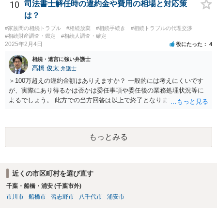
であれば、弁護士に相談し依頼されたら良いと思います。
10
司法書士解任時の違約金や費用の相場と対応策
は？
#家族間の相続トラブル
#相続放棄
#相続手続き
#相続トラブルの代理交渉
#相続財産調査・鑑定
#相続人調査・確定
2025年2月4日
役にたった
4
相続・遺言に強い弁護士
髙橋 俊太
弁護士
＞100万超えの違約金額はありえますか？ 一般的には考えにくいです
が、実際にあり得るかは否かは委任事項や委任後の業務処理状況等に
よるでしょう。 此方での当方回答は以上で終了となりますが、参考に
なりましたら幸いです。
もっとみる
近くの市区町村を選び直す
千葉・船橋・浦安 (千葉市外)
市川市
船橋市
習志野市
八千代市
浦安市