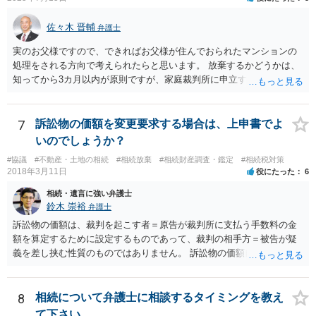
佐々木 晋輔
弁護士
実のお父様ですので、できればお父様が住んでおられたマンションの
処理をされる方向で考えられたらと思います。 放棄するかどうかは、
知ってから3カ月以内が原則ですが、家庭裁判所に申立すれば3カ月の
期間を伸長することができます。 その間に、財産の状況を調査して、
放棄するかどうか決めることができます。 銀行やサラ金が数年も放置
することはありませんので、数年後に借金が発見される可能性はほぼ
7
訴訟物の価額を変更要求する場合は、上申書でよ
ありません。 なお、私が扱った相続放棄を検討していた案件で、期間
いのでしょうか？
伸長して調査したところ、サラ金に対する過払金など相当な財産が見
#協議
#不動産・土地の相続
#相続放棄
#相続財産調査・鑑定
#相続税対策
つかったため相続したという事例がありました。
2018年3月11日
役にたった
6
相続・遺言に強い弁護士
鈴木 崇裕
弁護士
訴訟物の価額は、裁判を起こす者＝原告が裁判所に支払う手数料の金
額を算定するために設定するものであって、裁判の相手方＝被告が疑
義を差し挟む性質のものではありません。 訴訟物の価額自体が裁判の
目的（審理の対象）となることもありませんので、上申書や証拠を出
したとしても、変更されることはありません。
8
相続について弁護士に相談するタイミングを教え
て下さい