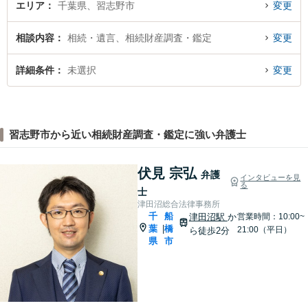
エリア
千葉県、習志野市
変更
相談内容
相続・遺言、相続財産調査・鑑定
変更
詳細条件
未選択
変更
習志野市から近い相続財産調査・鑑定に強い弁護士
伏見 宗弘
弁護
インタビューを見
る
士
津田沼総合法律事務所
千
船
津田沼駅
か
営業時間：10:00~
葉
橋
|
21:00（平日）
ら徒歩2分
県
市