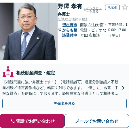
野澤 孝有
東京都
インタビュ
ーを見る
弁護士
至誠総合法律事務所
営業時間：1
習志野市
面談方法(対面・
からも相
電話・ビデオな
0:00~17:00
談受付中
ど)は応相談
（平日）
相続財産調査・鑑定
【相続問題に強い弁護士です！】【電話相談可】遺産分割協議／不動
産相続／遺言書作成など、幅広く対応できます。「優しく、迅速、丁
寧な対応」を信条にしております。経験豊富な弁護士として相談者様
のため全力を尽くします。お気軽にご相談ください。
料金表を見る
電話でお問い合わせ
メールでお問い合わせ