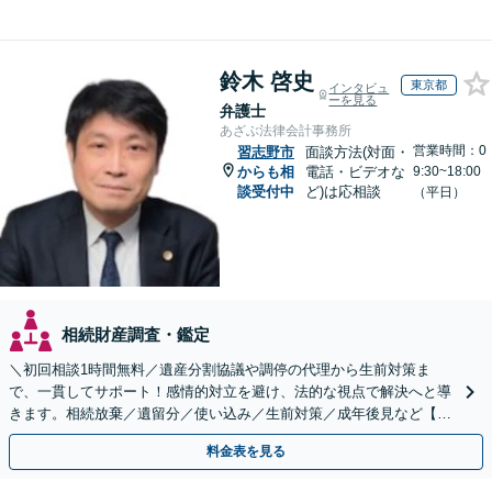
鈴木 啓史
東京都
インタビュ
ーを見る
弁護士
あざぶ法律会計事務所
営業時間：0
習志野市
面談方法(対面・
からも相
電話・ビデオな
9:30~18:00
談受付中
ど)は応相談
（平日）
相続財産調査・鑑定
＼初回相談1時間無料／遺産分割協議や調停の代理から生前対策ま
で、一貫してサポート！感情的対立を避け、法的な視点で解決へと導
きます。相続放棄／遺留分／使い込み／生前対策／成年後見など【W
EB面談対応】
料金表を見る