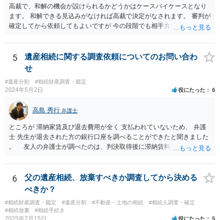
報酬基準を踏まえて価格設定している弁護士は一定数いると思います
高裁で、和解の機会が設けられるかどうかはケースバイケースとなり
ので、それが一応の目安となるでしょう。
ます。 和解できる見込みがなければ高裁で決定がなされます。 審判が
確定してから依頼してもよいですが 今の段階でも相手方の連絡が迷惑
であれば 弁護士に依頼してもよいと思います。
5
遺産相続に関する調査依頼についてのお問い合わ
せ
#遺産分割
#相続財産調査・鑑定
2024年5月2日
役にたった
6
高島 秀行
弁護士
ところが 滞納家賃及び退去費用が全く 支払われていないため、 弁護
士 先生が退去された方の銀行口座を調べることができたと聞きました
。 友人の弁護士が調べたのは、判決取得後に滞納賃料回収のため
に、預金の有無及び残高の開示を求めたもので 判決を取るために、
預金の入出金履歴を調べたわけではありません。 残念ながら、事案
や目的も異なりますし、開示の内容も異なります。
6
父の遺産相続、放棄すべきか調査してから決める
べきか？
#相続財産調査・鑑定
#遺産分割
#不動産・土地の相続
#相続人調査・確定
#相続放棄
#相続手続き
2025年7月15日
役にたった
5