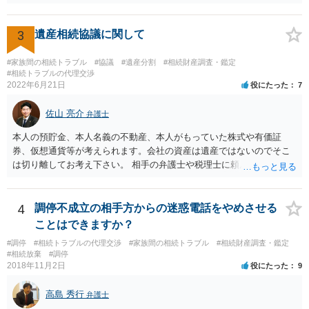
分けるかを決めるについてあかささんが重要だと考える事情があれば
(例えば、○○のときにお姉さんは亡くなった方からお金を援助してもら
3
遺産相続協議に関して
った等)、それも書くとよいです。 書かない方が良いと思うことは、遺
産分割に関係ない(と思われる)いきさつを沢山盛り込むことだと考えま
#家族間の相続トラブル
#協議
#遺産分割
#相続財産調査・鑑定
す(あくまで遺産分割に関係することに留める方が、裁判所や調停委員
#相続トラブルの代理交渉
の方に事情を理解してもらいやすいと思います)。
2022年6月21日
役にたった
7
佐山 亮介
弁護士
本人の預貯金、本人名義の不動産、本人がもっていた株式や有価証
券、仮想通貨等が考えられます。会社の資産は遺産ではないのでそこ
は切り離してお考え下さい。 相手の弁護士や税理士に頼んでも守秘義
務を理由に断られる可能性が高いです。 資料は調停を起こしてから任
意に開示を求め、応じなければ「調査嘱託」という手続きを使って銀
行等に照会をかけることになるでしょう。 不動産は、相続登記が済ん
4
調停不成立の相手方からの迷惑電話をやめさせる
でいなければ市役所ないし区役所に、お子様と義父様のつながりがわ
ことはできますか？
かる戸籍一式を揃えてもちこみ、「名寄せ」という手続きをすると、
#調停
#相続トラブルの代理交渉
#家族間の相続トラブル
#相続財産調査・鑑定
分かると思います。遺産分割協議書の偽造等により既に相続登記され
#相続放棄
#調停
てしまっている場合は、住所などに当たりをつけて登記名義を調べて
2018年11月2日
役にたった
9
探すことになるでしょう。 代理人弁護士を立てられるのはおすすめで
すが、現代では、各々が自由に価格設定をしていますので、特に相場
高島 秀行
弁護士
はお示しできません。ただし、かつて日本弁護士連合会が設けていた