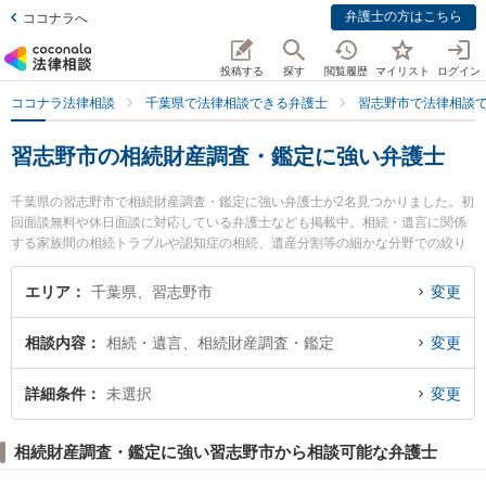
弁護士の方はこちら
ココナラへ
投稿する
探す
閲覧履歴
マイリスト
ログイン
ココナラ法律相談
千葉県で法律相談できる弁護士
習志野市で法律相談
習志野市の相続財産調査・鑑定に強い弁護士
千葉県の習志野市で相続財産調査・鑑定に強い弁護士が2名見つかりました。初
回面談無料や休日面談に対応している弁護士なども掲載中。相続・遺言に関係
する家族間の相続トラブルや認知症の相続、遺産分割等の細かな分野での絞り
込み検索もでき便利です。特に弁護士法人M．L．T法律事務所の福世 健一郎弁
護士や弁護士法人M．L．T法律事務所の長谷部 秀幸弁護士のプロフィール情報
エリア
千葉県、習志野市
変更
や弁護士費用、強みなどが注目されています。『習志野市で土日や夜間に発生
した相続財産調査・鑑定のトラブルを今すぐに弁護士に相談したい』『相続財
相談内容
相続・遺言、相続財産調査・鑑定
変更
産調査・鑑定のトラブル解決の実績豊富な近くの弁護士を検索したい』『初回
相談無料で相続財産調査・鑑定を法律相談できる習志野市内の弁護士に相談予
約したい』などでお困りの相談者さんにおすすめです。
詳細条件
未選択
変更
相続財産調査・鑑定に強い習志野市から相談可能な弁護士