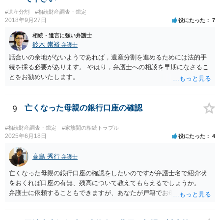
#遺産分割
#相続財産調査・鑑定
2018年9月27日
役にたった
7
相続・遺言に強い弁護士
鈴木 崇裕
弁護士
話合いの余地がないようであれば，遺産分割を進めるためには法的手
続を採る必要があります。 やはり，弁護士への相談を早期になさるこ
とをお勧めいたします。
9
亡くなった母親の銀行口座の確認
#相続財産調査・鑑定
#家族間の相続トラブル
2025年6月18日
役にたった
4
高島 秀行
弁護士
亡くなった母親の銀行口座の確認をしたいのですが弁護士名で紹介状
をおくれば口座の有無、残高について教えてもらえるでしょうか。
弁護士に依頼することもできますが、あなたが戸籍でお母さんの相続
人であり、相続人本人であることなどを証明すれば、口座の有無や残
高は教えてくれると思います。 自分ではよくわからないということ