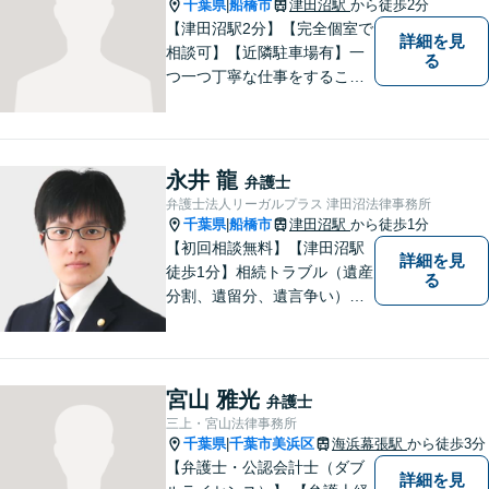
千葉県
船橋市
津田沼駅
から徒歩2分
|
【津田沼駅2分】【完全個室で
詳細を見
相談可】【近隣駐車場有】一
る
つ一つ丁寧な仕事をすること
を心がけて、活動しておりま
す。法的な問題でお困りの際
は、お一人で悩まず、ぜひ千
葉県船橋市の牧野法律事務所
永井 龍
弁護士
へお気軽にご相談下さい。
弁護士法人リーガルプラス 津田沼法律事務所
千葉県
船橋市
津田沼駅
から徒歩1分
|
【初回相談無料】【津田沼駅
詳細を見
徒歩1分】相続トラブル（遺産
る
分割、遺留分、遺言争い）、
交通事故（被害者側）、離
婚・不貞慰謝料、労働災害に
特に力を入れています。
宮山 雅光
弁護士
三上・宮山法律事務所
千葉県
千葉市美浜区
海浜幕張駅
から徒歩3分
|
【弁護士・公認会計士（ダブ
詳細を見