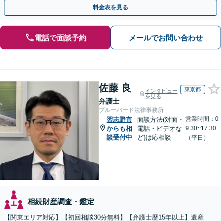
応可】トラブル前の段階でも相談可。メール24時間受付
料金表を見る
電話で面談予約
メールでお問い合わせ
佐藤 良
東京都
インタビュー
を見る
弁護士
ブルーバード法律事務所
営業時間：0
習志野市
面談方法(対面・
からも相
電話・ビデオな
9:30~17:30
談受付中
ど)は応相談
（平日）
相続財産調査・鑑定
【関東エリア対応】【初回相談30分無料】【弁護士歴15年以上】遺産