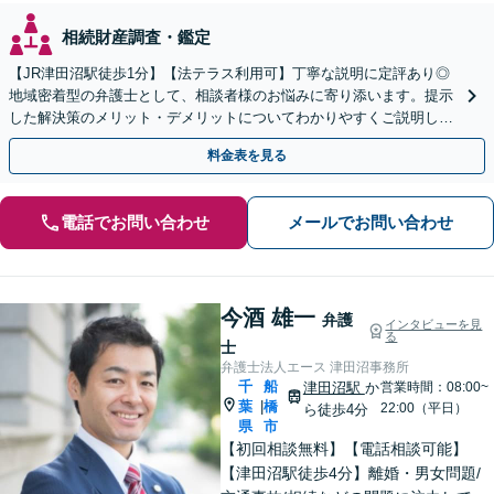
相続財産調査・鑑定
【JR津田沼駅徒歩1分】【法テラス利用可】丁寧な説明に定評あり◎
地域密着型の弁護士として、相談者様のお悩みに寄り添います。提示
した解決策のメリット・デメリットについてわかりやすくご説明しま
す【初回相談無料 】【プライバシーへの配慮も安心】
料金表を見る
電話でお問い合わせ
メールでお問い合わせ
今酒 雄一
弁護
インタビューを見
る
士
弁護士法人エース 津田沼事務所
千
船
津田沼駅
か
営業時間：08:00~
葉
橋
|
22:00（平日）
ら徒歩4分
県
市
【初回相談無料】【電話相談可能】
【津田沼駅徒歩4分】離婚・男女問題/