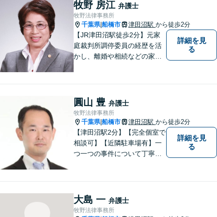
牧野 房江
弁護士
牧野法律事務所
千葉県
船橋市
津田沼駅
から徒歩2分
|
【JR津田沼駅徒歩2分】元家
詳細を見
庭裁判所調停委員の経歴を活
る
かし、離婚や相続などの家事
事件に取り組んでいます。
圓山 豊
弁護士
牧野法律事務所
千葉県
船橋市
津田沼駅
から徒歩2分
|
【津田沼駅2分】【完全個室で
詳細を見
相談可】【近隣駐車場有】一
る
つ一つの事件について丁寧に
取り組んでまいります。法的
な問題でお困りの際は、お一
人で悩まず、ぜひ千葉県船橋
市の牧野法律事務所へお気軽
大島 一
弁護士
にご相談下さい。
牧野法律事務所