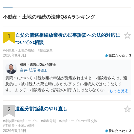
不動産・土地の相続の法律Q&Aランキング
1
亡父の債務相続放棄後の民事訴訟への法的対応に
ついての相談
#不動産・土地の相続
#相続放棄
2026年8月3日
役にたった
3
相続・遺言に強い弁護士
白井 弘昭
弁護士
質問１について 相続放棄の申述が受理されますと、相談者さんは、遡
及的に（被相続人の死亡時にさかのぼって）相続人ではなくなりま
す。 よって、相談者さんは訴訟の相手方にはならなくなるので（明け
渡し請求の対象ではなくなるので）請求棄却となります。 相続放棄受
理証明を家庭裁判所で取得し、コピーを答弁書に添えて裁判所に提出
してください。 質問２について 請求棄却を求める答弁書を提出すれ
2
遺産分割協議のやり直し
ば、第１回期日は出席する必要がありません。その日は差支え（用事
があり出席できない）との記載で十分です。 質問３について 弁護士で
#家族間の相続トラブル
#遺産分割
#相続トラブルの代理交渉
はないので、ｍｉｎｔｓでの提出の必要は無いと思います。郵送（期
#不動産・土地の相続
2026年8月5日
役にたった
2
限までに届けばよい）で十分です。 詳細は、書面記載の裁判所書記官