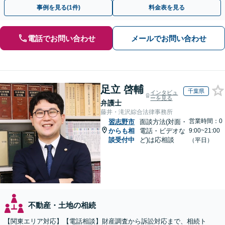
上！＆相続の著書・セミナー多数】弁護士複数所属
事例を見る(1件)
料金表を見る
電話でお問い合わせ
メールでお問い合わせ
足立 啓輔
千葉県
インタビュ
ーを見る
弁護士
藤井・滝沢綜合法律事務所
営業時間：0
習志野市
面談方法(対面・
からも相
電話・ビデオな
9:00~21:00
談受付中
ど)は応相談
（平日）
不動産・土地の相続
【関東エリア対応】【電話相談】財産調査から訴訟対応まで、相続ト