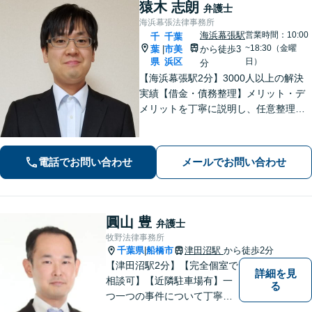
猿木 志朗
弁護士
海浜幕張法律事務所
海浜幕張駅
営業時間：10:00
千
千葉
~18:30（金曜
葉
市美
から徒歩3
|
県
浜区
日）
分
【海浜幕張駅2分】3000人以上の解決
実績【借金・債務整理】メリット・デ
メリットを丁寧に説明し、任意整理・
個人再生・自己破産を検討します【刑
事事件】お問い合わせは原則翌営業日
以内に回答、電話は弁護士直通です
電話でお問い合わせ
メールでお問い合わせ
【休日・夜間面談は事前予約】
圓山 豊
弁護士
牧野法律事務所
千葉県
船橋市
津田沼駅
から徒歩2分
|
【津田沼駅2分】【完全個室で
詳細を見
相談可】【近隣駐車場有】一
る
つ一つの事件について丁寧に
取り組んでまいります。法的