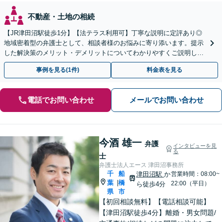
不動産・土地の相続
【JR津田沼駅徒歩1分】【法テラス利用可】丁寧な説明に定評あり◎
地域密着型の弁護士として、相談者様のお悩みに寄り添います。提示
した解決策のメリット・デメリットについてわかりやすくご説明しま
す【初回相談無料 】【プライバシーへの配慮も安心】
事例を見る(1件)
料金表を見る
電話でお問い合わせ
メールでお問い合わせ
今酒 雄一
弁護
インタビューを見
る
士
弁護士法人エース 津田沼事務所
千
船
津田沼駅
か
営業時間：08:00~
葉
橋
|
22:00（平日）
ら徒歩4分
県
市
【初回相談無料】【電話相談可能】
【津田沼駅徒歩4分】離婚・男女問題/