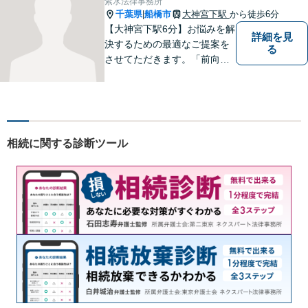
紫水法律事務所
千葉県
船橋市
大神宮下駅
から徒歩6分
|
【大神宮下駅6分】お悩みを解
詳細を見
決するための最適なご提案を
る
させてただきます。「前向き
に毎日を送れるようになっ
た」と思っていただけるよう
なサポートを目指して日々邁
進しております。
相続に関する診断ツール