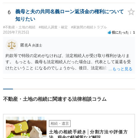
も相続権があります。つまり、孫５人に加えて「おじ又はおば」にも
相続権がある可能性があります。
6
義母と夫の共同名義ローン返済金の権利について
知りたい
#不動産・土地の相続
#相続人調査・確定
#家族間の相続トラブル
2026年7月25日
役にたった
1
匿名A
弁護士
約款等で特段の定めがなければ、法定相続人が受け取り権利がありま
す。 もっとも、義母も法定相続人だった場合は、代表として返還を受
けたということ になるのでしょうから、後日、法定相続分に基づいて
精算を求めることは可能と思います。
不動産・土地の相続に関連する法律相談コラム
相続・遺言
土地の相続手続き│分割方法や評価方
法、税金の軽減策など解説