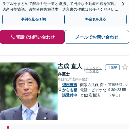
ラブルをまとめて解決！他士業と連携して円滑な不動産相続を実現、
遺産分割協議、遺留分侵害額請求、遺言書の作成はお任せください。
明確な料金体系【オンライン面談可能】
事例を見る(1件)
料金表を見る
電話でお問い合わせ
メールでお問い合わせ
吉成 直人
千葉県
インタビュ
ーを見る
弁護士
ちば松戸法律事務所
営業時間：0
習志野市
面談方法(対面・
からも相
電話・ビデオな
9:30~23:55
談受付中
ど)は応相談
（平日）