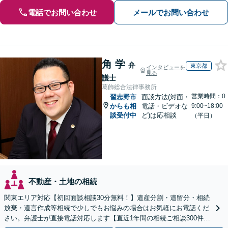
電話でお問い合わせ
メールでお問い合わせ
角 学
弁
東京都
インタビューを
見る
護士
葛飾総合法律事務所
営業時間：0
習志野市
面談方法(対面・
からも相
電話・ビデオな
9:00~18:00
談受付中
ど)は応相談
（平日）
不動産・土地の相続
関東エリア対応【初回面談相談30分無料！】遺産分割・遺留分・相続
放棄・遺言作成等相続で少しでもお悩みの場合はお気軽にお電話くだ
さい。弁護士が直接電話対応します【直近1年間の相続ご相談300件以