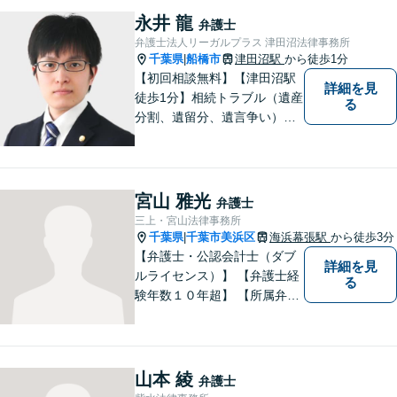
葉県船橋市の牧野法律事務所
永井 龍
弁護士
へお気軽にご相談下さい。
弁護士法人リーガルプラス 津田沼法律事務所
千葉県
船橋市
津田沼駅
から徒歩1分
|
【初回相談無料】【津田沼駅
詳細を見
徒歩1分】相続トラブル（遺産
る
分割、遺留分、遺言争い）、
交通事故（被害者側）、離
婚・不貞慰謝料、労働災害に
特に力を入れています。
宮山 雅光
弁護士
三上・宮山法律事務所
千葉県
千葉市美浜区
海浜幕張駅
から徒歩3分
|
【弁護士・公認会計士（ダブ
詳細を見
ルライセンス）】 【弁護士経
る
験年数１０年超】 【所属弁護
士３名】
山本 綾
弁護士