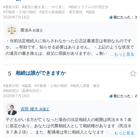
#遺産分割
#遺言の書き直し・やり直し
#相続トラブルの代理交渉
#不動産・土地の相続
#遺言の真偽鑑定・遺言無効
#協議
2026年7月18日
役にたった
3
匿名A
弁護士
・当初法定相続人に知らされなかった公正証書遺言は有効なものです
か。 →有効です。知らせる必要はありません。 ・上記のような状況で
の遺言の書き換えは、叔父に瑕疵がありますか。→無いです。 ・分割
する場合の比率は、現状で、客観的に見てどの程度が妥当と考えられ
ますか。 →本人が自由に決められますので、どこが妥当とは言えない
です。客観的な基準もありません。 ・できれば穏やかに、分割を拒否
5
相続は誰ができますか
することはできますか。 →分割を拒否するということは、遺産はいら
ないということでしょうか。遺言で、受取を指定されててもいらない
#遺産分割
#協議
#不動産・土地の相続
#相続人調査・確定
と拒否することはできます。理由を説明する必要はありません。
#相続登記（義務化対応）
2026年7月16日
役にたった
2
吉田 雄大
弁護士
子どもがいる方が亡くなった場合の法定相続人の範囲は民法８８７条
に規定があり、あなたは代襲相続人として相続権があります（民法８
８７条２項）。 また、配偶者は常に相続人となります（民法８９０
条）。 「祖父の子供３人」の方の配偶者がご健在であれば、その方に