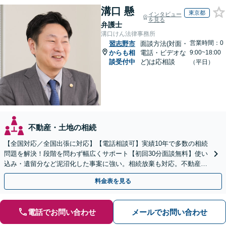
溝口 懸
東京都
インタビュー
を見る
弁護士
溝口けん法律事務所
営業時間：0
習志野市
面談方法(対面・
からも相
電話・ビデオな
9:00~18:00
談受付中
ど)は応相談
（平日）
不動産・土地の相続
【全国対応／全国出張に対応】【電話相談可】実績10年で多数の相続
問題を解決！段階を問わず幅広くサポート【初回30分面談無料】使い
込み・遺留分など泥沼化した事案に強い。相続放棄も対応。不動産相
続は次世代を見据えたご提案。生前対策もお任せを
料金表を見る
電話でお問い合わせ
メールでお問い合わせ