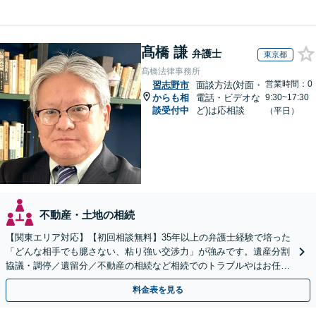
髙橋 謙
弁護士
東京都
髙橋法律事務所
営業時間：0
習志野市
面談方法(対面・
からも相
電話・ビデオな
9:30~17:30
談受付中
ど)は応相談
（平日）
不動産・土地の相続
【関東エリア対応】【初回相談無料】35年以上の弁護士経験で培った
「どんな相手でも臆さない、粘り強い交渉力」が強みです。遺産分割
協議・調停／遺留分／不動産の相続など相続でのトラブルやはお任せ
ください。遺言書や生前贈与など生前対策にも注力
料金表を見る