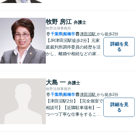
な問題でお困りの際は、お一
人で悩まず、ぜひ千葉県船橋
市の牧野法律事務所へお気軽
牧野 房江
弁護士
にご相談下さい。
牧野法律事務所
千葉県
船橋市
津田沼駅
から徒歩2分
|
【JR津田沼駅徒歩2分】元家
詳細を見
庭裁判所調停委員の経歴を活
る
かし、離婚や相続などの家事
事件に取り組んでいます。
大島 一
弁護士
牧野法律事務所
千葉県
船橋市
津田沼駅
から徒歩2分
|
【津田沼駅2分】【完全個室で
詳細を見
相談可】【近隣駐車場有】一
る
つ一つ丁寧な仕事をすること
を心がけて、活動しておりま
す。法的な問題でお困りの際
は、お一人で悩まず、ぜひ千