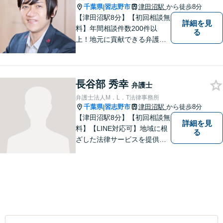
千葉県
習志野市
津田沼駅
から徒歩8分
|
【津田沼駅8分】【初回相談無
詳細を見
料】年間相談件数200件以
る
上！地元に貢献できる弁護士
に。相談者さまに寄り添い、
最善の解決を目指します【離
婚・男女問題】熟年離婚・不
長谷部 秀幸
貞に関して実績多数、女性側
弁護士
からのご相談にも注力してい
弁護士法人M．L．T法律事務所
ます。あなたの思いをしっか
千葉県
習志野市
津田沼駅
から徒歩8分
|
りと伺います。
【津田沼駅8分】【初回相談無
詳細を見
料】【LINE対応可】地域に根
る
ざした法律サービスを提供し
ております。｜一つひとつの
ご相談に真摯に向き合い、依
頼者の方にとってよりよい解
決を目指して力を尽くしてお
ります。まずはお気軽にご相
談ください。