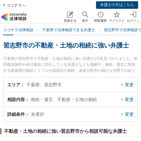
弁護士の方はこちら
ココナラへ
投稿する
探す
閲覧履歴
マイリスト
ログイン
ココナラ法律相談
千葉県で法律相談できる弁護士
習志野市で法律相談
習志野市の不動産・土地の相続に強い弁護士
千葉県の習志野市で不動産・土地の相続に強い弁護士が2名見つかりました。初
回面談無料や休日面談に対応している弁護士なども掲載中。相続・遺言に関係
する家族間の相続トラブルや認知症の相続、遺産分割等の細かな分野での絞り
込み検索もでき便利です。特に弁護士法人M．L．T法律事務所の福世 健一郎弁
護士や弁護士法人M．L．T法律事務所の長谷部 秀幸弁護士のプロフィール情報
エリア
千葉県、習志野市
変更
や弁護士費用、強みなどが注目されています。『習志野市で土日や夜間に発生
した不動産・土地の相続のトラブルを今すぐに弁護士に相談したい』『不動
相談内容
相続・遺言、不動産・土地の相続
変更
産・土地の相続のトラブル解決の実績豊富な近くの弁護士を検索したい』『初
回相談無料で不動産・土地の相続を法律相談できる習志野市内の弁護士に相談
予約したい』などでお困りの相談者さんにおすすめです。
詳細条件
未選択
変更
不動産・土地の相続に強い習志野市から相談可能な弁護士