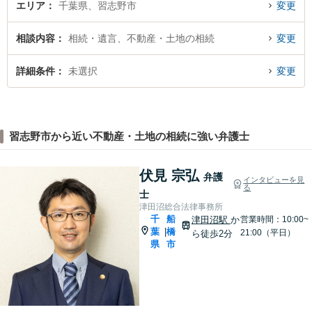
エリア
千葉県、習志野市
変更
相談内容
相続・遺言、不動産・土地の相続
変更
詳細条件
未選択
変更
習志野市から近い不動産・土地の相続に強い弁護士
伏見 宗弘
弁護
インタビューを見
る
士
津田沼総合法律事務所
千
船
津田沼駅
か
営業時間：10:00~
葉
橋
|
21:00（平日）
ら徒歩2分
県
市