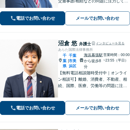
交通事故/相続などの問題に注力してい
ます。是非一度ご相談ください。
電話でお問い合わせ
メールでお問い合わせ
沼倉 悠
弁護士
インタビューを見る
あらた国際法律事務所
海浜幕張駅
営業時間：00:00
千
千葉
~23:55（平日）
葉
市美
から徒歩8
|
県
浜区
分
【無料電話相談随時受付中｜オンライ
ン相談可】離婚、消費者、不動産、相
続、国際、医療、労働等の問題に注力
し、10年間弁護士として活動してきま
した。相談者・依頼者に寄り添った対
応を心がけ、他事務所で難しいと言わ
電話でお問い合わせ
メールでお問い合わせ
れた事案も依頼者と二人三脚で解決に
導きます。