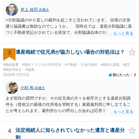
にお問い合わせください。 以上、ご参考まで。
井上 祐司
弁護士
>分割協議のやり直しの裁判を起こすと言われています。 伯母の主張
通り協議書は無効なのでしょうか。 現時点では、遺産分割協議に基
づく不動産登記がされている状況で、分割協議自体の無効を裁判所が
認めたわけではないので、分割協議の効力に影響はありません。 先
方の訴訟の主張及び立証次第ですが、 ・御祖母様の認知能力に関する
医師の意見書、筆跡鑑定 が提出されればその効力が否定される可能性
3
遺産相続で従兄弟が協力しない場合の対処法は？
はありますが、 ・伯母様自身が分割協議に加わっていること ・御祖母
様の意に反する遺産分割協議を行う実益が誰にあったかの立証が困難
#相続放棄
#相続トラブルの代理交渉
#不動産・土地の相続
#相続人調査・確定
であること からすると、実際に遺産分割協議の効力が否定される可能
#相続手続き
#協議
2026年7月22日
役にたった
2
性はそれほど高くない（立証のハードルは非常に高い）ということが
言えると思います。
小杉 和
弁護士
まず前段の質問ですが、その従兄弟の方々を相手方とする遺産分割調
停を（曾祖父の最後の住所地を管轄する）家庭裁判所に申し立てるこ
とが考えられます。裁判所からの呼出しがあれば応答する可能性がま
だあるのではないでしょうか。 後段の質問については、相続放棄は可
能と思われます。時間が思った以上にないので必要書類をてきぱきと
揃える必要があります。その点是非御注意ください。
4
法定相続人に知らされていなかった遺言と遺産分
割