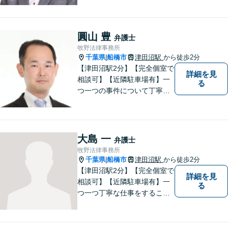
圓山 豊
弁護士
牧野法律事務所
千葉県
船橋市
津田沼駅
から徒歩2分
|
【津田沼駅2分】【完全個室で
詳細を見
相談可】【近隣駐車場有】一
る
つ一つの事件について丁寧に
取り組んでまいります。法的
な問題でお困りの際は、お一
人で悩まず、ぜひ千葉県船橋
市の牧野法律事務所へお気軽
大島 一
弁護士
にご相談下さい。
牧野法律事務所
千葉県
船橋市
津田沼駅
から徒歩2分
|
【津田沼駅2分】【完全個室で
詳細を見
相談可】【近隣駐車場有】一
る
つ一つ丁寧な仕事をすること
を心がけて、活動しておりま
す。法的な問題でお困りの際
は、お一人で悩まず、ぜひ千