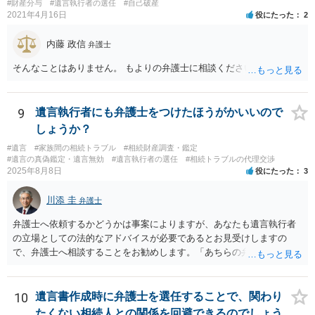
#財産分与
#遺言執行者の選任
#自己破産
2021年4月16日
役にたった
2
内藤 政信
弁護士
そんなことはありません。 もよりの弁護士に相談ください。
9
遺言執行者にも弁護士をつけたほうがかいいので
しょうか？
#遺言
#家族間の相続トラブル
#相続財産調査・鑑定
#遺言の真偽鑑定・遺言無効
#遺言執行者の選任
#相続トラブルの代理交渉
2025年8月8日
役にたった
3
川添 圭
弁護士
弁護士へ依頼するかどうかは事案によりますが、あなたも遺言執行者
の立場としての法的なアドバイスが必要であるとお見受けしますの
で、弁護士へ相談することをお勧めします。「あちらの弁護士」（元
嫁と娘の弁護士のことでしょうか）へ聴いても、自分に有利な主張や
誘導しかしてこないと思います。
10
遺言書作成時に弁護士を選任することで、関わり
たくない相続人との関係を回避できるのでしょう