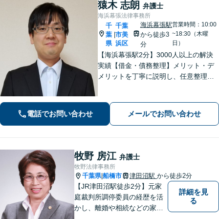
猿木 志朗
弁護士
海浜幕張法律事務所
海浜幕張駅
営業時間：10:00
千
千葉
~18:30（木曜
葉
市美
から徒歩3
|
県
浜区
日）
分
【海浜幕張駅2分】3000人以上の解決
実績【借金・債務整理】メリット・デ
メリットを丁寧に説明し、任意整理・
個人再生・自己破産を検討します【刑
事事件】お問い合わせは原則翌営業日
以内に回答、電話は弁護士直通です
電話でお問い合わせ
メールでお問い合わせ
【休日・夜間面談は事前予約】
牧野 房江
弁護士
牧野法律事務所
千葉県
船橋市
津田沼駅
から徒歩2分
|
【JR津田沼駅徒歩2分】元家
詳細を見
庭裁判所調停委員の経歴を活
る
かし、離婚や相続などの家事
事件に取り組んでいます。