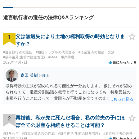
遺言執行者の選任の法律Q&Aランキング
1
父は無過失により土地の権利取得の時効となりま
すか？
#遺言執行者の選任
#相続トラブルの代理交渉
#借金返済の相談・交渉
#成年後見(生前の財産管理)
#M&A・事業承継
2020年4月7日
役にたった
6
森田 英樹
弁護士
取得時効の主張が認められる可能性が十分あります。 仮にそれが認め
られなくて 遺産分割協議を叔母と行うことになっても 特別受益の
主張を行うことによって 貴殿らが不動産を全てそのまま取得できる
ことが可能でしょう。
2
再婚後、私が先に死んだ場合、私の前夫の子にほ
ぼ全ての財産を相続させることは可能？
#財産分与
#自筆証書遺言の作成
#成年後見(生前の財産管理)
#遺言執行者の選任
2019年9月3日
役にたった
4