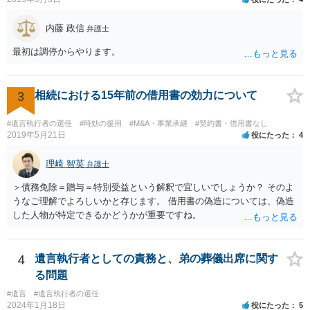
内藤 政信
弁護士
最初は調停からやります。
3
相続における15年前の借用書の効力について
#遺言執行者の選任
#時効の援用
#M&A・事業承継
#契約書・借用書なし
2019年5月21日
役にたった
4
理崎 智英
弁護士
＞債務免除＝贈与＝特別受益という解釈で宜しいでしょうか？ そのよ
うなご理解でよろしいかと存じます。 借用書の偽造については、偽造
した人物が特定できるかどうかが重要ですね。
4
遺言執行者としての責務と、弟の葬儀出席に関す
る問題
#遺言
#遺言執行者の選任
2024年1月18日
役にたった
5