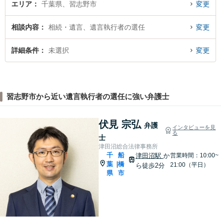
エリア
千葉県、習志野市
変更
相談内容
相続・遺言、遺言執行者の選任
変更
詳細条件
未選択
変更
習志野市から近い遺言執行者の選任に強い弁護士
伏見 宗弘
弁護
インタビューを見
る
士
津田沼総合法律事務所
千
船
津田沼駅
か
営業時間：10:00~
葉
橋
|
21:00（平日）
ら徒歩2分
県
市