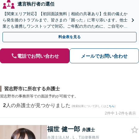
遺言執行者の選任
【関東エリア対応】【初回面談無料｜相続の共著あり】生前の備えか
ら発生後のトラブルまで、皆さまの「困った」に寄り添います。他士
業とも連携しワンストップで対応。ご年配の方のために、ご自宅やご
近所への出張相談も実施【秘密厳守｜休日・夜間相談可】
料金表を見る
電話でお問い合わせ
メールでお問い合わせ
習志野市に所在する弁護士
習志野市の事務所等での面談予約が可能です。
2
人の弁護士が見つかりました
(検索結果について詳しくは
こちら
)
2件中 1-2件を表示
福世 健一郎
弁護士
弁護士法人M．L．T法律事務所