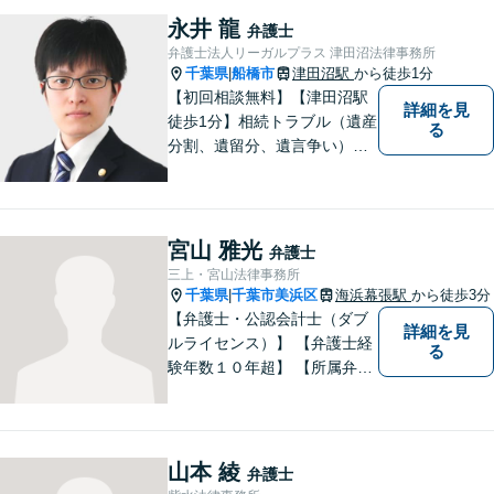
葉県船橋市の牧野法律事務所
永井 龍
弁護士
へお気軽にご相談下さい。
弁護士法人リーガルプラス 津田沼法律事務所
千葉県
船橋市
津田沼駅
から徒歩1分
|
【初回相談無料】【津田沼駅
詳細を見
徒歩1分】相続トラブル（遺産
る
分割、遺留分、遺言争い）、
交通事故（被害者側）、離
婚・不貞慰謝料、労働災害に
特に力を入れています。
宮山 雅光
弁護士
三上・宮山法律事務所
千葉県
千葉市美浜区
海浜幕張駅
から徒歩3分
|
【弁護士・公認会計士（ダブ
詳細を見
ルライセンス）】 【弁護士経
る
験年数１０年超】 【所属弁護
士３名】
山本 綾
弁護士