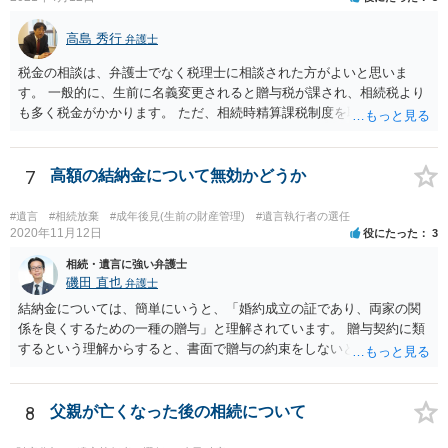
高島 秀行
弁護士
税金の相談は、弁護士でなく税理士に相談された方がよいと思いま
す。 一般的に、生前に名義変更されると贈与税が課され、相続税より
も多く税金がかかります。 ただ、相続時精算課税制度を取れば、実質
的に相続税と同等の税金で済む可能性があります。 実際に税理士にど
ういう場合にどれくらい税金がかかるか計算してもらって どういう方
針を取るか決められたらよいと思います。
7
高額の結納金について無効かどうか
#遺言
#相続放棄
#成年後見(生前の財産管理)
#遺言執行者の選任
2020年11月12日
役にたった
3
相続・遺言に強い弁護士
磯田 直也
弁護士
結納金については、簡単にいうと、「婚約成立の証であり、両家の関
係を良くするための一種の贈与」と理解されています。 贈与契約に類
するという理解からすると、書面で贈与の約束をしないと相手方は支
払いを請求できません。 反面、実際に支払ったあとから返金を求める
ことは困難です。 くれぐれも今後お気をつけください。 弁護士に対応
を依頼されるのも悪くはありませんが、感情的な理由が強いと思いま
8
父親が亡くなった後の相続について
すので法的観点から説得を試みても解決は難しいように思います。