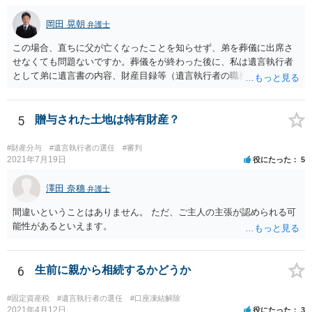
岡田 晃朝
弁護士
この場合、直ちに父が亡くなったことを知らせず、弟を葬儀に出席さ
せなくても問題ないですか。葬儀をが終わった後に、私は遺言執行者
として弟に遺言書の内容、財産目録等（遺言執行者の職務）を知らせ
ればよいですか。 葬儀は喪主が主催する行事ですから、誰を参加させ
るかは喪主の自由です。 呼ばなくてもかまいません。 そもそも、そう
いう法律関係にありません。 遺言の内容と遺産の総額の通知、公正証
5
贈与された土地は特有財産？
書でない場合は遺言の検認については、執行者に通知義務があるの
で、対応しましょう。 そのあとは遺留分の請求などがあればそれへの
#財産分与
#遺言執行者の選任
#審判
対応となるでしょう。
2021年7月19日
役にたった
5
澤田 奈穗
弁護士
間違いということはありません。 ただ、ご主人の主張が認められる可
能性があるといえます。
6
生前に親から相続するかどうか
#固定資産税
#遺言執行者の選任
#口座凍結解除
2021年4月12日
役にたった
3