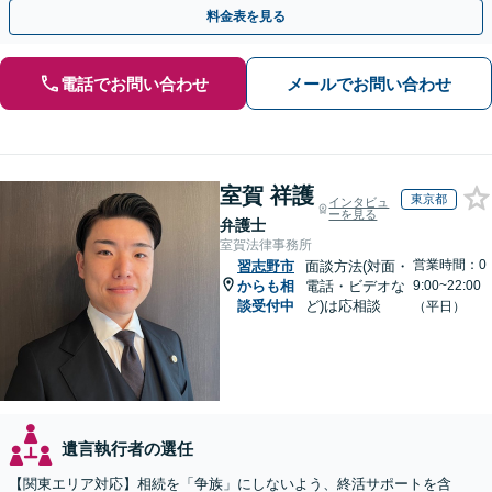
談など有料相談になるものもございます。
料金表を見る
電話でお問い合わせ
メールでお問い合わせ
室賀 祥護
東京都
インタビュ
ーを見る
弁護士
室賀法律事務所
営業時間：0
習志野市
面談方法(対面・
からも相
電話・ビデオな
9:00~22:00
談受付中
ど)は応相談
（平日）
遺言執行者の選任
【関東エリア対応】相続を「争族」にしないよう、終活サポートを含