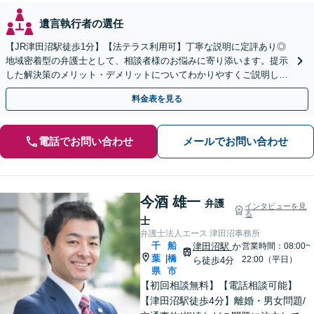
遺言執行者の選任
【JR津田沼駅徒歩1分】【法テラス利用可】丁寧な説明に定評あり◎
地域密着型の弁護士として、相談者様のお悩みに寄り添います。提示
した解決策のメリット・デメリットについてわかりやすくご説明しま
す【初回相談無料 】【プライバシーへの配慮も安心】
料金表を見る
電話でお問い合わせ
メールでお問い合わせ
今酒 雄一
弁護
インタビューを見
る
士
弁護士法人エース 津田沼事務所
千
船
津田沼駅
か
営業時間：08:00~
葉
橋
|
22:00（平日）
ら徒歩4分
県
市
【初回相談無料】【電話相談可能】
【津田沼駅徒歩4分】離婚・男女問題/