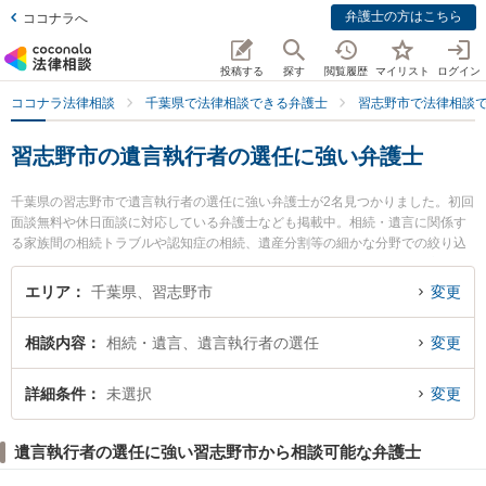
弁護士の方はこちら
ココナラへ
投稿する
探す
閲覧履歴
マイリスト
ログイン
ココナラ法律相談
千葉県で法律相談できる弁護士
習志野市で法律相談
習志野市の遺言執行者の選任に強い弁護士
千葉県の習志野市で遺言執行者の選任に強い弁護士が2名見つかりました。初回
面談無料や休日面談に対応している弁護士なども掲載中。相続・遺言に関係す
る家族間の相続トラブルや認知症の相続、遺産分割等の細かな分野での絞り込
み検索もでき便利です。特に弁護士法人M．L．T法律事務所の福世 健一郎弁護
士や弁護士法人M．L．T法律事務所の長谷部 秀幸弁護士のプロフィール情報や
エリア
千葉県、習志野市
変更
弁護士費用、強みなどが注目されています。『習志野市で土日や夜間に発生し
た遺言執行者の選任のトラブルを今すぐに弁護士に相談したい』『遺言執行者
相談内容
相続・遺言、遺言執行者の選任
変更
の選任のトラブル解決の実績豊富な近くの弁護士を検索したい』『初回相談無
料で遺言執行者の選任を法律相談できる習志野市内の弁護士に相談予約した
い』などでお困りの相談者さんにおすすめです。
詳細条件
未選択
変更
遺言執行者の選任に強い習志野市から相談可能な弁護士