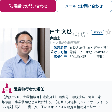
電話でお問い合わせ
メールでお問い合わせ
白土 文也
東京都
インタビュ
ーを見る
弁護士
しらと総合法律事務所
営業時間：1
習志野市
面談方法(対面・
からも相
電話・ビデオな
0:00~18:00
談受付中
ど)は応相談
（平日）
遺言執行者の選任
【弁護士7名／土曜相談可】遺産分割・遺留分・相続放棄・遺言・家
族信託・事業承継など全般に対応。【初回60分無料（※）／オンライ
ン相談】調布・三鷹・八王子の３オフィスが連携※相続発生前のご相