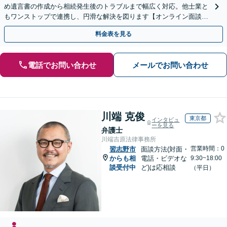
め遺言書の作成から相続発生後のトラブルまで幅広く対応。他士業と
もワンストップで連携し、円滑な解決を図ります【オンライン面談対
応】【出張相談OK】
料金表を見る
電話でお問い合わせ
メールでお問い合わせ
川端 克俊
東京都
インタビュ
ーを見る
弁護士
川端吉原法律事務所
営業時間：0
習志野市
面談方法(対面・
からも相
電話・ビデオな
9:30~18:00
談受付中
ど)は応相談
（平日）