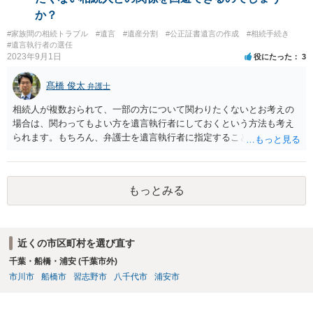
か？
#家族間の相続トラブル
#遺言
#遺産分割
#公正証書遺言の作成
#相続手続き
#遺言執行者の選任
2023年9月1日
役にたった
3
髙橋 俊太
弁護士
相続人が複数おられて、一部の方について関わりたくないとお考えの
場合は、関わってもよい方を遺言執行者にしておくという方法も考え
られます。もちろん、弁護士を遺言執行者に指定することもできます
が、（関わってもよい）相続人を遺言執行者に指定しておいて、その
方に再委任の権限を付与しておくという方法もあります。 一度、弁護
士に直接ご相談されることをお勧めいたします。
もっとみる
近くの市区町村を選び直す
千葉・船橋・浦安 (千葉市外)
市川市
船橋市
習志野市
八千代市
浦安市