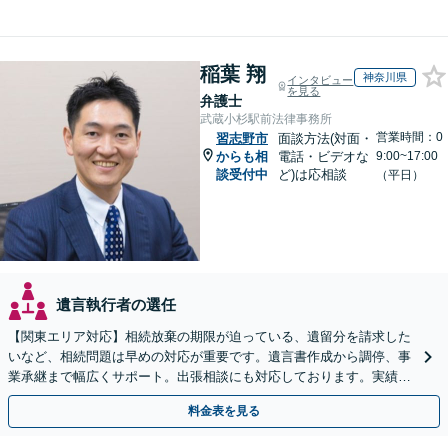
稲葉 翔
神奈川県
インタビュー
を見る
弁護士
武蔵小杉駅前法律事務所
営業時間：0
習志野市
面談方法(対面・
からも相
電話・ビデオな
9:00~17:00
談受付中
ど)は応相談
（平日）
遺言執行者の選任
【関東エリア対応】相続放棄の期限が迫っている、遺留分を請求した
いなど、相続問題は早めの対応が重要です。遺言書作成から調停、事
業承継まで幅広くサポート。出張相談にも対応しております。実績豊
富な当事務所へ今すぐご連絡ください【初回相談無料】
料金表を見る