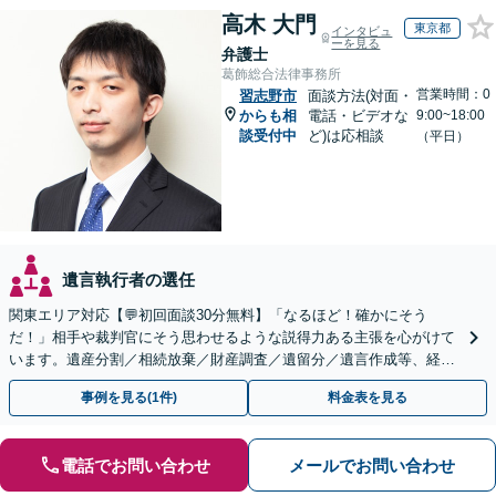
高木 大門
東京都
インタビュ
ーを見る
弁護士
葛飾総合法律事務所
営業時間：0
習志野市
面談方法(対面・
からも相
電話・ビデオな
9:00~18:00
談受付中
ど)は応相談
（平日）
遺言執行者の選任
関東エリア対応【💬初回面談30分無料】「なるほど！確かにそう
だ！」相手や裁判官にそう思わせるような説得力ある主張を心がけて
います。遺産分割／相続放棄／財産調査／遺留分／遺言作成等、経験
豊富な事務所。複雑な手続を代行【年間相談100件以上】
事例を見る(1件)
料金表を見る
電話でお問い合わせ
メールでお問い合わせ