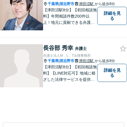
千葉県
習志野市
津田沼駅
から徒歩8分
|
【津田沼駅8分】【初回相談無
詳細を見
料】年間相談件数200件以
る
上！地元に貢献できる弁護士
に。相談者さまに寄り添い、
最善の解決を目指します【離
婚・男女問題】熟年離婚・不
長谷部 秀幸
貞に関して実績多数、女性側
弁護士
からのご相談にも注力してい
弁護士法人M．L．T法律事務所
ます。あなたの思いをしっか
千葉県
習志野市
津田沼駅
から徒歩8分
|
りと伺います。
【津田沼駅8分】【初回相談無
詳細を見
料】【LINE対応可】地域に根
る
ざした法律サービスを提供し
ております。｜一つひとつの
ご相談に真摯に向き合い、依
頼者の方にとってよりよい解
決を目指して力を尽くしてお
ります。まずはお気軽にご相
談ください。