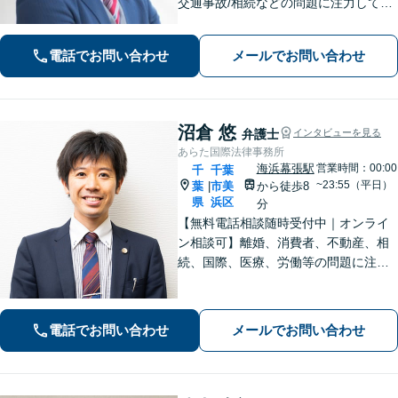
交通事故/相続などの問題に注力してい
ます。是非一度ご相談ください。
電話でお問い合わせ
メールでお問い合わせ
沼倉 悠
弁護士
インタビューを見る
あらた国際法律事務所
海浜幕張駅
営業時間：00:00
千
千葉
~23:55（平日）
葉
市美
から徒歩8
|
県
浜区
分
【無料電話相談随時受付中｜オンライ
ン相談可】離婚、消費者、不動産、相
続、国際、医療、労働等の問題に注力
し、10年間弁護士として活動してきま
した。相談者・依頼者に寄り添った対
応を心がけ、他事務所で難しいと言わ
電話でお問い合わせ
メールでお問い合わせ
れた事案も依頼者と二人三脚で解決に
導きます。