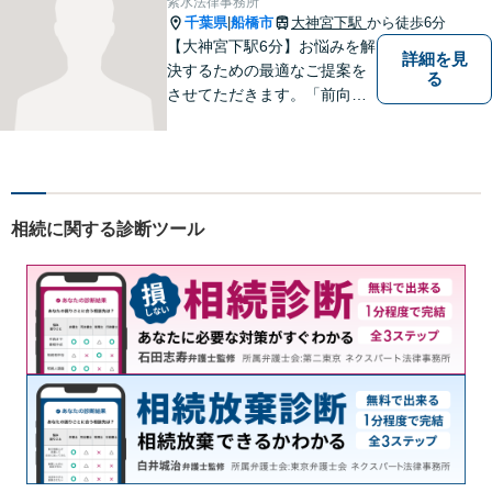
紫水法律事務所
千葉県
船橋市
大神宮下駅
から徒歩6分
|
【大神宮下駅6分】お悩みを解
詳細を見
決するための最適なご提案を
る
させてただきます。「前向き
に毎日を送れるようになっ
た」と思っていただけるよう
なサポートを目指して日々邁
進しております。
相続に関する診断ツール